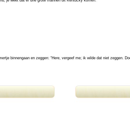
Welnu, je weet dat er drie grote mannen uit Kentucky komen.”
kamertje binnengaan en zeggen: “Here, vergeef me; ik wilde dat niet zeggen. D