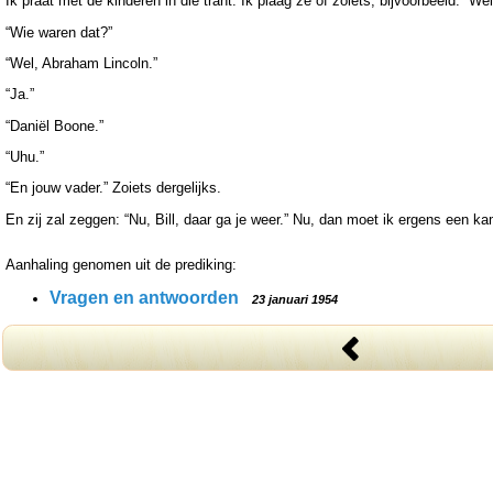
Ik praat met de kinderen in die trant. Ik plaag ze of zoiets, bijvoorbeeld: “
“Wie waren dat?”
“Wel, Abraham Lincoln.”
“Ja.”
“Daniël Boone.”
“Uhu.”
“En jouw vader.” Zoiets dergelijks.
En zij zal zeggen: “Nu, Bill, daar ga je weer.” Nu, dan moet ik ergens een 
Aanhaling genomen uit de prediking:
Vragen en antwoorden
23 januari 1954