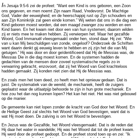
I
n Jesaja 9:5-6 zei de profeet: “Want een Kind is ons geboren, een Zoon
ons gegeven, en men noemt Zijn naam Raad, Vredevorst. De Machtige
God, Vader der eeuwigheid; en de heerschappij rust op Zijn schouders en
aan Zijn Koninkrijk zal geen einde komen.” Wij weten dat ons in die dag een
Kind geboren moest worden, dat een maagd zwanger zou worden en een
Kind baren. En het kwam niet door een van hun systemen; daarom wilden
zij er niets mee te maken hebben. Zij verwierpen het. Maar het gezalfde
Woord, God Immanuël vleesgemaakt onder hen, stond daar. Hij zei: “Wie
van u kan Mij beschuldigen van zonde, ongeloof? Onderzoek de Schriften
want daarin denkt gij eeuwig leven te hebben en zij zijn het die van Mij
getuigen.” Hij was door en door geïdentificeerd dat Hij de Messias was, de
Messias Die in die dag moest komen. En de systemen hadden de
gedachten van de mensen door zoveel systematische regels zo in
verwarring gebracht, enzovoort, dat zij het Woord van God krachteloos
hadden gemaakt. Zij konden niet zien dat Hij de Messias was.
En zoals men het toen deed, zo heeft men het opnieuw gedaan. Dat is
juist. De systematiek van de wereld, de mechaniek, heeft de zuigers
geplaatst waar de uitlaatpijp behoorde te zijn in hun grote mechaniek. En
hoe zou het dan nog kunnen lopen? Het kan het niet. Het was niet gebouwd
op die manier.
De gemeente kan niet lopen zonder de kracht van God door het Woord. En
de Heilige Geest zal slechts het Woord van God bevestigen, want dat is
wat Hij moet doen. De zalving is om het Woord te bevestigen.
En Jezus was de Gezalfde, het Woord vleesgemaakt. Dat is de reden dat
Hij daar het water in wandelde; Hij was het Woord dat tot de profeet kwam.
Hij werd door de profeet gedoopt. En de profeet stond toen op en zei: “Ik