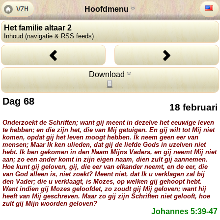
Hoofdmenu
Het familie altaar 2
Inhoud (navigatie & RSS feeds)
Download
Dag 68
18 februari
Onderzoekt de Schriften; want gij meent in dezelve het eeuwige leven
te hebben; en die zijn het, die van Mij getuigen. En gij wilt tot Mij niet
komen, opdat gij het leven moogt hebben. Ik neem geen eer van
mensen; Maar Ik ken ulieden, dat gij de liefde Gods in uzelven niet
hebt. Ik ben gekomen in den Naam Mijns Vaders, en gij neemt Mij niet
aan; zo een ander komt in zijn eigen naam, dien zult gij aannemen.
Hoe kunt gij geloven, gij, die eer van elkander neemt, en de eer, die
van God alleen is, niet zoekt? Meent niet, dat Ik u verklagen zal bij
den Vader; die u verklaagt, is Mozes, op welken gij gehoopt hebt.
Want indien gij Mozes geloofdet, zo zoudt gij Mij geloven; want hij
heeft van Mij geschreven. Maar zo gij zijn Schriften niet gelooft, hoe
zult gij Mijn woorden geloven?
Johannes 5:39-47