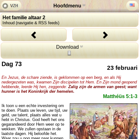
Hoofdmenu
Het familie altaar 2
Inhoud (navigatie & RSS feeds)
Download
Dag 73
23 februari
En Jezus, de schare ziende, is geklommen op een berg, en als Hij
nedergezeten was, kwamen Zijn discipelen tot Hem. En Zijn mond geopend
hebbende, leerde Hij hen, zeggende:
Zalig zijn de armen van geest; want
hunner is het Koninkrijk der hemelen.
Matthéüs 5:1-3
Ik toon u een echte investering om
te doen. Plaats uw leven, uw tijd, uw
geld, uw talent, plaats alles wat u
hebt in Christus. God heeft het ons
gegarandeerd door Hem weer op te
wekken. We zullen opstaan in de
laatste dagen. Hij beloofde het.
Waar zou u nog meer naar kunnen