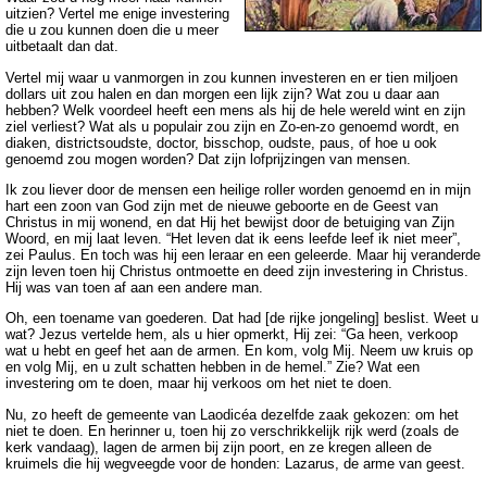
uitzien? Vertel me enige investering
die u zou kunnen doen die u meer
uitbetaalt dan dat.
Vertel mij waar u vanmorgen in zou kunnen investeren en er tien miljoen
dollars uit zou halen en dan morgen een lijk zijn? Wat zou u daar aan
hebben? Welk voordeel heeft een mens als hij de hele wereld wint en zijn
ziel verliest? Wat als u populair zou zijn en Zo-en-zo genoemd wordt, en
diaken, districtsoudste, doctor, bisschop, oudste, paus, of hoe u ook
genoemd zou mogen worden? Dat zijn lofprijzingen van mensen.
Ik zou liever door de mensen een heilige roller worden genoemd en in mijn
hart een zoon van God zijn met de nieuwe geboorte en de Geest van
Christus in mij wonend, en dat Hij het bewijst door de betuiging van Zijn
Woord, en mij laat leven. “Het leven dat ik eens leefde leef ik niet meer”,
zei Paulus. En toch was hij een leraar en een geleerde. Maar hij veranderde
zijn leven toen hij Christus ontmoette en deed zijn investering in Christus.
Hij was van toen af aan een andere man.
Oh, een toename van goederen. Dat had [de rijke jongeling] beslist. Weet u
wat? Jezus vertelde hem, als u hier opmerkt, Hij zei: “Ga heen, verkoop
wat u hebt en geef het aan de armen. En kom, volg Mij. Neem uw kruis op
en volg Mij, en u zult schatten hebben in de hemel.” Zie? Wat een
investering om te doen, maar hij verkoos om het niet te doen.
Nu, zo heeft de gemeente van Laodicéa dezelfde zaak gekozen: om het
niet te doen. En herinner u, toen hij zo verschrikkelijk rijk werd (zoals de
kerk vandaag), lagen de armen bij zijn poort, en ze kregen alleen de
kruimels die hij wegveegde voor de honden: Lazarus, de arme van geest.