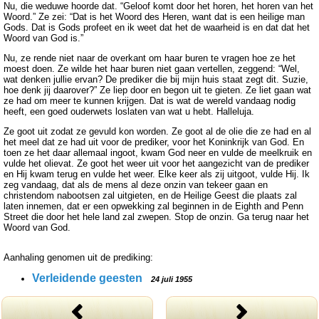
Nu, die weduwe hoorde dat. “Geloof komt door het horen, het horen van het
Woord.” Ze zei: “Dat is het Woord des Heren, want dat is een heilige man
Gods. Dat is Gods profeet en ik weet dat het de waarheid is en dat dat het
Woord van God is.”
Nu, ze rende niet naar de overkant om haar buren te vragen hoe ze het
moest doen. Ze wilde het haar buren niet gaan vertellen, zeggend: “Wel,
wat denken jullie ervan? De prediker die bij mijn huis staat zegt dit. Suzie,
hoe denk jij daarover?” Ze liep door en begon uit te gieten. Ze liet gaan wat
ze had om meer te kunnen krijgen. Dat is wat de wereld vandaag nodig
heeft, een goed ouderwets loslaten van wat u hebt. Halleluja.
Ze goot uit zodat ze gevuld kon worden. Ze goot al de olie die ze had en al
het meel dat ze had uit voor de prediker, voor het Koninkrijk van God. En
toen ze het daar allemaal ingoot, kwam God neer en vulde de meelkruik en
vulde het olievat. Ze goot het weer uit voor het aangezicht van de prediker
en Hij kwam terug en vulde het weer. Elke keer als zij uitgoot, vulde Hij. Ik
zeg vandaag, dat als de mens al deze onzin van tekeer gaan en
christendom nabootsen zal uitgieten, en de Heilige Geest die plaats zal
laten innemen, dat er een opwekking zal beginnen in de Eighth and Penn
Street die door het hele land zal zwepen. Stop de onzin. Ga terug naar het
Woord van God.
Aanhaling genomen uit de prediking:
Verleidende geesten
24 juli 1955