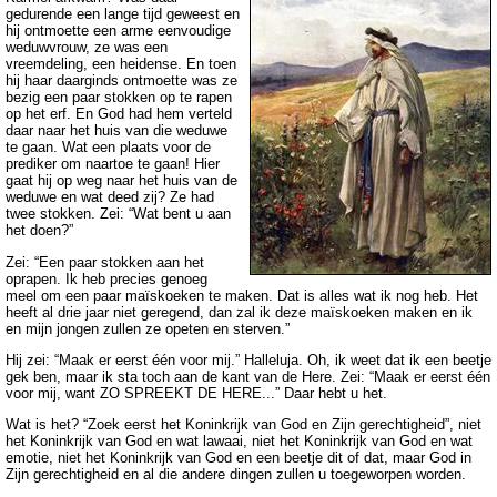
gedurende een lange tijd geweest en
hij ontmoette een arme eenvoudige
weduwvrouw, ze was een
vreemdeling, een heidense. En toen
hij haar daarginds ontmoette was ze
bezig een paar stokken op te rapen
op het erf. En God had hem verteld
daar naar het huis van die weduwe
te gaan. Wat een plaats voor de
prediker om naartoe te gaan! Hier
gaat hij op weg naar het huis van de
weduwe en wat deed zij? Ze had
twee stokken. Zei: “Wat bent u aan
het doen?”
Zei: “Een paar stokken aan het
oprapen. Ik heb precies genoeg
meel om een paar maïskoeken te maken. Dat is alles wat ik nog heb. Het
heeft al drie jaar niet geregend, dan zal ik deze maïskoeken maken en ik
en mijn jongen zullen ze opeten en sterven.”
Hij zei: “Maak er eerst één voor mij.” Halleluja. Oh, ik weet dat ik een beetje
gek ben, maar ik sta toch aan de kant van de Here. Zei: “Maak er eerst één
voor mij, want ZO SPREEKT DE HERE...” Daar hebt u het.
Wat is het? “Zoek eerst het Koninkrijk van God en Zijn gerechtigheid”, niet
het Koninkrijk van God en wat lawaai, niet het Koninkrijk van God en wat
emotie, niet het Koninkrijk van God en een beetje dit of dat, maar God in
Zijn gerechtigheid en al die andere dingen zullen u toegeworpen worden.