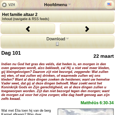
Hoofdmenu
Het familie altaar 2
Inhoud (navigatie & RSS feeds)
Download
Dag 101
22 maart
Indien nu God het gras des velds, dat heden is, en morgen in den
oven geworpen wordt, alzo bekleedt, zal Hij u niet veel meer kleden,
gij kleingelovigen? Daarom zijt niet bezorgd, zeggende: Wat zullen
wij eten, of wat zullen wij drinken, of waarmede zullen wij ons
kleden? Want al deze dingen zoeken de heidenen; want uw hemelse
Vader weet, dat gij al deze dingen behoeft. Maar zoekt eerst het
Koninkrijk Gods en Zijn gerechtigheid, en al deze dingen zullen u
toegeworpen worden. Zijt dan niet bezorgd tegen den morgen; want
de morgen zal voor het zijne zorgen; elke dag heeft genoeg aan zijn
zelfs kwaad.
Matthéüs 6:30-34
Wat met Elia toen hij van de berg
Karmel afkwam? Was daar