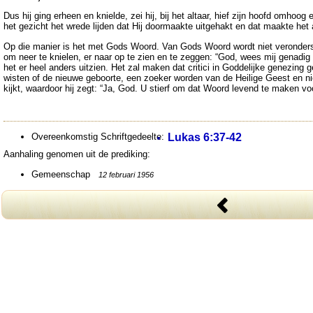
Dus hij ging erheen en knielde, zei hij, bij het altaar, hief zijn hoofd omhoo
het gezicht het wrede lijden dat Hij doormaakte uitgehakt en dat maakte het 
Op die manier is het met Gods Woord. Van Gods Woord wordt niet veronderstel
om neer te knielen, er naar op te zien en te zeggen: “God, wees mij genadi
het er heel anders uitzien. Het zal maken dat critici in Goddelijke genezi
wisten of de nieuwe geboorte, een zoeker worden van de Heilige Geest en nie
kijkt, waardoor hij zegt: “Ja, God. U stierf om dat Woord levend te maken v
Overeenkomstig Schriftgedeelte:
Lukas 6:37-42
Aanhaling genomen uit de prediking:
Gemeenschap
12 februari 1956