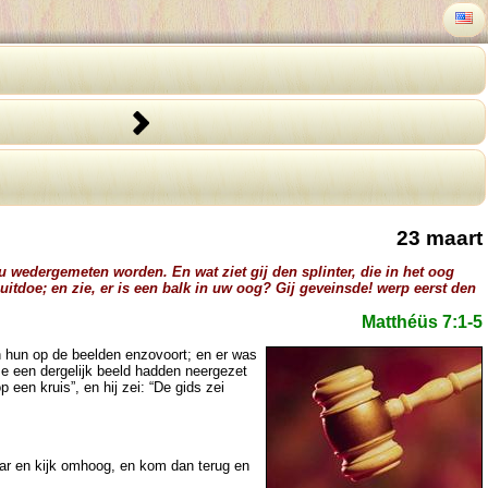
23 maart
 u wedergemeten worden. En wat ziet gij den splinter, die in het oog
 uitdoe; en zie, er is een balk in uw oog? Gij geveinsde! werp eerst den
Matthéüs 7:1-5
en hun op de beelden enzovoort; en er was
ze een dergelijk beeld hadden neergezet
een kruis”, en hij zei: “De gids zei
altaar en kijk omhoog, en kom dan terug en