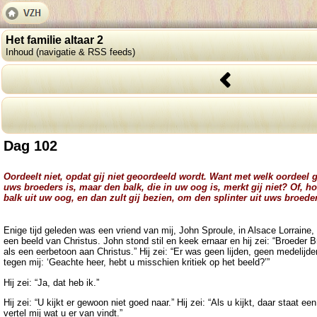
Het familie altaar 2
Inhoud (navigatie & RSS feeds)
Dag 102
Oordeelt niet, opdat gij niet geoordeeld wordt. Want met welk oordeel g
uws broeders is, maar den balk, die in uw oog is, merkt gij niet? Of, ho
balk uit uw oog, en dan zult gij bezien, om den splinter uit uws broede
Enige tijd geleden was een vriend van mij, John Sproule, in Alsace Lorraine
een beeld van Christus. John stond stil en keek ernaar en hij zei: “Broeder
als een eerbetoon aan Christus.” Hij zei: “Er was geen lijden, geen medelijde
tegen mij: ‘Geachte heer, hebt u misschien kritiek op het beeld?’”
Hij zei: “Ja, dat heb ik.”
Hij zei: “U kijkt er gewoon niet goed naar.” Hij zei: “Als u kijkt, daar staat 
vertel mij wat u er van vindt.”