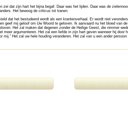
g en zei dat zijn hart het bijna begaf. Daar was het lijden. Daar was de zielen
anders. Het bewoog de criticus tot tranen.
d dat het bestudeerd wordt als een krantenverhaal. Er wordt niet veronderst
g en geef mij geloof om Uw Woord te geloven. Ik aanvaard nu het bloed van d
ng geloven. Het zal maken dat degenen zonder de Heilige Geest, die nimmer we
t meer argumenteren. Het zal een liefde in zijn hart geven wanneer hij door 
oor mij.” Het zal uw hele houding veranderen. Het zal van u een ander persoo