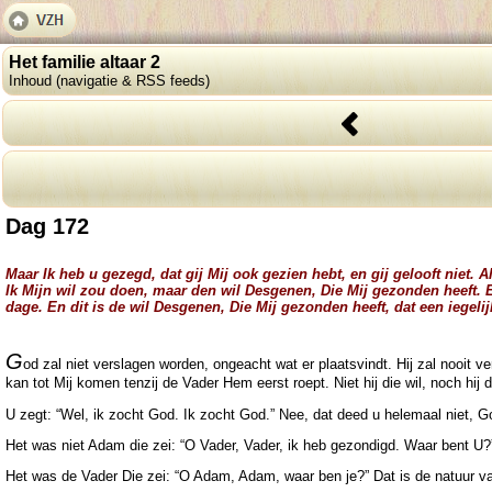
Het familie altaar 2
Inhoud (navigatie & RSS feeds)
Dag 172
Maar Ik heb u gezegd, dat gij Mij ook gezien hebt, en gij gelooft niet. 
Ik Mijn wil zou doen, maar den wil Desgenen, Die Mij gezonden heeft. En 
dage. En dit is de wil Desgenen, Die Mij gezonden heeft, dat een iegel
G
od zal niet verslagen worden, ongeacht wat er plaatsvindt. Hij zal nooi
kan tot Mij komen tenzij de Vader Hem eerst roept. Niet hij die wil, noch hij 
U zegt: “Wel, ik zocht God. Ik zocht God.” Nee, dat deed u helemaal niet, G
Het was niet Adam die zei: “O Vader, Vader, ik heb gezondigd. Waar bent U?
Het was de Vader Die zei: “O Adam, Adam, waar ben je?” Dat is de natuur van