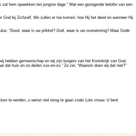
en Ik zal hem opwekken ten jongste dage.” Wat een gezegende belofte van een
er God bij Zichzelf. We zullen er toe komen: hoe Hij het deed en wanneer Hij
aulus: “Dood, waar is uw prikkel? Graf, waar is uw overwinning? Maar Gode
 wij hebben gemeenschap en wij zijn burgers van het Koninkrijk van God,
aar dat huis en ze deden zus-en-zo.” Ze zei: “Waarom doen wij dat niet?”
okken te worden; u wenst niet terug te gaan zoals Lots vrouw. U bent