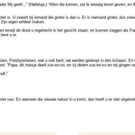
der Mij geeft...” (Halleluja.) “Allen die komen, zal Ik eeuwig leven geven, 
r is. U zweert bij iemand die groter is dan u. Er is niemand groter, dus zwo
 Zijn eigen erfdeel maken.
n terwijl de dood u regelrecht in het gezicht staart, en kunnen zeggen als P
bent u er.
tisten, Presbyterianen, wat u ook bent, we werden gedoopt in één lichaam. En
 zei: “Papa, dit meisje deed zus-en-zo, en zij deden zus-en-zo en wij gingen n
elf.”
 niet van. En wanneer die nieuwe natuur in u komt, dan hoeft u er niet uitgetr