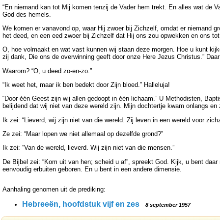
“En niemand kan tot Mij komen tenzij de Vader hem trekt. En alles wat de Va
God des hemels.
We komen er vanavond op, waar Hij zwoer bij Zichzelf, omdat er niemand grote
het deed, en een eed zwoer bij Zichzelf dat Hij ons zou opwekken en ons tot
O, hoe volmaakt en wat vast kunnen wij staan deze morgen. Hoe u kunt kijke
zij dank, Die ons de overwinning geeft door onze Here Jezus Christus.” Daar 
Waarom? “O, u deed zo-en-zo.”
“Ik weet het, maar ik ben bedekt door Zijn bloed.” Halleluja!
“Door één Geest zijn wij allen gedoopt in één lichaam.” U Methodisten, Bap
belijdend dat wij niet van deze wereld zijn. Mijn dochtertje kwam onlangs en
Ik zei: “Lieverd, wij zijn niet van die wereld. Zij leven in een wereld voor zichz
Ze zei: “Maar lopen we niet allemaal op dezelfde grond?”
Ik zei: “Van de wereld, lieverd. Wij zijn niet van die mensen.”
De Bijbel zei: “Kom uit van hen; scheid u af”, spreekt God. Kijk, u bent daar
eenvoudig erbuiten geboren. En u bent in een andere dimensie.
Aanhaling genomen uit de prediking:
Hebreeën, hoofdstuk vijf en zes
8 september 1957