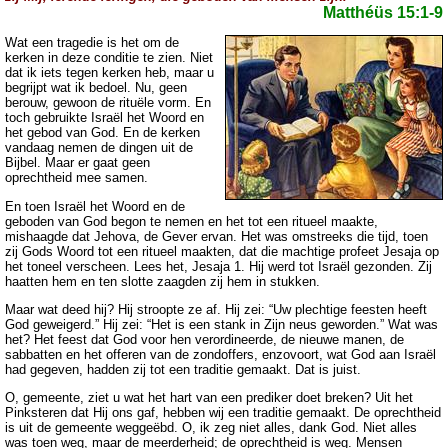
Matthéüs 15:1-9
Wat een tragedie is het om de
kerken in deze conditie te zien. Niet
dat ik iets tegen kerken heb, maar u
begrijpt wat ik bedoel. Nu, geen
berouw, gewoon de rituële vorm. En
toch gebruikte Israël het Woord en
het gebod van God. En de kerken
vandaag nemen de dingen uit de
Bijbel. Maar er gaat geen
oprechtheid mee samen.
En toen Israël het Woord en de
geboden van God begon te nemen en het tot een ritueel maakte,
mishaagde dat Jehova, de Gever ervan. Het was omstreeks die tijd, toen
zij Gods Woord tot een ritueel maakten, dat die machtige profeet Jesaja op
het toneel verscheen. Lees het, Jesaja 1. Hij werd tot Israël gezonden. Zij
haatten hem en ten slotte zaagden zij hem in stukken.
Maar wat deed hij? Hij stroopte ze af. Hij zei: “Uw plechtige feesten heeft
God geweigerd.” Hij zei: “Het is een stank in Zijn neus geworden.” Wat was
het? Het feest dat God voor hen verordineerde, de nieuwe manen, de
sabbatten en het offeren van de zondoffers, enzovoort, wat God aan Israël
had gegeven, hadden zij tot een traditie gemaakt. Dat is juist.
O, gemeente, ziet u wat het hart van een prediker doet breken? Uit het
Pinksteren dat Hij ons gaf, hebben wij een traditie gemaakt. De oprechtheid
is uit de gemeente weggeëbd. O, ik zeg niet alles, dank God. Niet alles
was toen weg, maar de meerderheid; de oprechtheid is weg. Mensen