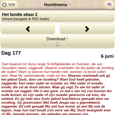
Hoofdmenu
Het familie altaar 2
Inhoud (navigatie & RSS feeds)
Download
Dag 177
6 juni
Toen kwamen tot Jezus enige Schriftgeleerden en Farizeën, die van
Jeruzalem waren, zeggende: Waarom overtreden Uw discipelen de inzetting
der ouden? Want zij wassen hun handen niet, wanneer zij brood zullen
eten. Maar Hij, antwoordende, zeide tot hen:
Waarom overtreedt ook gij
het gebod Gods, door uw inzetting? Want God heeft geboden,
zeggende: Eert uwen vader en moeder, en: Wie vader of moeder
vloekt, die zal de dood sterven. Maar gij zegt: Zo wie tot vader of
moeder zal zeggen: Het is een gave, zo wat u van mij zou kunnen ten
nutte komen; en zijn vader of zijn moeder geenszins zal eren, die
voldoet. En gij hebt alzo Gods gebod krachteloos gemaakt door uw
inzetting. Gij geveinsden! Wel heeft Jesaja van u geprofeteerd,
zeggende: Dit volk genaakt Mij met hun mond, en eert Mij met de
lippen, maar hun hart houdt zich verre van Mij; Doch tevergeefs eren
zij Mij, lerende leringen, die geboden van mensen zijn.