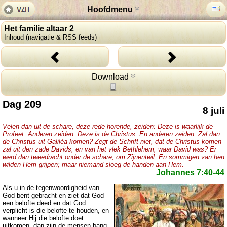
Hoofdmenu
Het familie altaar 2
Inhoud (navigatie & RSS feeds)
Download
Dag 209
8 juli
Velen dan uit de schare, deze rede horende, zeiden: Deze is waarlijk de
Profeet. Anderen zeiden: Deze is de Christus. En anderen zeiden: Zal dan
de Christus uit Galiléa komen? Zegt de Schrift niet, dat de Christus komen
zal uit den zade Davids, en van het vlek Bethlehem, waar David was? Er
werd dan tweedracht onder de schare, om Zijnentwil. En sommigen van hen
wilden Hem grijpen; maar niemand sloeg de handen aan Hem.
Johannes 7:40-44
Als u in de tegenwoordigheid van
God bent gebracht en ziet dat God
een belofte deed en dat God
verplicht is die belofte te houden, en
wanneer Hij die belofte doet
uitkomen, dan zijn de mensen bang