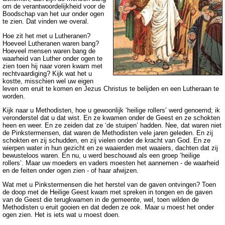
om de verantwoordelijkheid voor de
Boodschap van het uur onder ogen
te zien. Dat vinden we overal.
Hoe zit het met u Lutheranen?
Hoeveel Lutheranen waren bang?
Hoeveel mensen waren bang de
waarheid van Luther onder ogen te
zien toen hij naar voren kwam met
rechtvaardiging? Kijk wat het u
kostte, misschien wel uw eigen
leven om eruit te komen en Jezus Christus te belijden en een Lutheraan te
worden.
Kijk naar u Methodisten, hoe u gewoonlijk ‘heilige rollers’ werd genoemd; ik
veronderstel dat u dat wist. En ze kwamen onder de Geest en ze schokten
heen en weer. En ze zeiden dat ze ‘de stuipen’ hadden. Nee, dat waren niet
de Pinkstermensen, dat waren de Methodisten vele jaren geleden. En zij
schokten en zij schudden, en zij vielen onder de kracht van God. En ze
wierpen water in hun gezicht en ze waaierden met waaiers, dachten dat zij
bewusteloos waren. En nu, u werd beschouwd als een groep ‘heilige
rollers’. Maar uw moeders en vaders moesten het aannemen - de waarheid
en de feiten onder ogen zien - of haar afwijzen.
Wat met u Pinkstermensen die het herstel van de gaven ontvingen? Toen
de doop met de Heilige Geest kwam met spreken in tongen en de gaven
van de Geest die terugkwamen in de gemeente, wel, toen wilden de
Methodisten u eruit gooien en dat deden ze ook. Maar u moest het onder
ogen zien. Het is iets wat u moest doen.