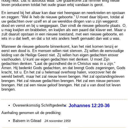
nodig hebt. Dat is absoluut waar. Die graankorrel zal nimmer enig nieuw
leven produceren totdat het oude graan erbij vandaan is gerot.
En iemand bij het altaar kan daar niet heengaan en neerknielen en opstaan
en zeggen: “Wel ik heb de nieuwe geboorte.” U moet daar blijven, totdat al
uw gedachten over uzelf en al uw wereldse dingen van u zijn weggerot:
dood en verrot en bij u weggegaan. Dan vindt de nieuwe geboorte plaats. O,
u mag kwijlen en brabbelen, en kwijlen als een paard dat klaver eet. Maar u
zult daaruit opstaan in een nieuwe toestand, met een nieuwe geboorte, en
iets in u dat leeft, en dat u tot iets anders heeft gemaakt dan wat u was.
Wanneer de nieuwe geboorte binnenkomt, kan het niet komen tenzij er
eerst een dood is. En mensen willen niet sterven. Zij willen de eenvoudige
leiding van de Heilige Geest niet. Zij willen hun eigen gedachten erover
vasthouden. U kunt uw eigen gedachten niet denken. U moet Zijn
gedachten denken. “Laat de gezindheid die in Christus was in u zijn.”
Amen. Hij bedenkt Gods gedachten, en dat brengt Gods zegeningen, Gods
kracht, tot u. En het zal u helemaal overhoop halen, voorzover het de
wereld betreft, maar het zal nieuw leven bengen. Het zal opstandingsleven
brengen. Het zal nieuwe gedachten brengen. Het zal een nieuw persoon
brengen. Het zal een nieuw geloof brengen. Het zal u van dood tot leven
brengen.
Overeenkomstig Schriftgedeelte:
Johannes 12:20-36
Aanhaling genomen uit de prediking:
Balsem in Gilead
24 november 1959