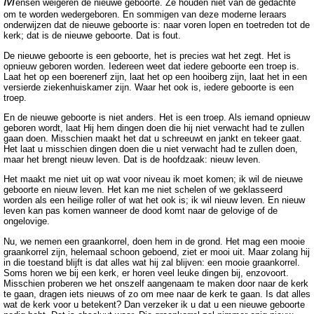
M
ensen weigeren de nieuwe geboorte. Ze houden niet van de gedachte
om te worden wedergeboren. En sommigen van deze moderne leraars
onderwijzen dat de nieuwe geboorte is: naar voren lopen en toetreden tot de
kerk; dat is de nieuwe geboorte. Dat is fout.
De nieuwe geboorte is een geboorte, het is precies wat het zegt. Het is
opnieuw geboren worden. Iedereen weet dat iedere geboorte een troep is.
Laat het op een boerenerf zijn, laat het op een hooiberg zijn, laat het in een
versierde ziekenhuiskamer zijn. Waar het ook is, iedere geboorte is een
troep.
En de nieuwe geboorte is niet anders. Het is een troep. Als iemand opnieuw
geboren wordt, laat Hij hem dingen doen die hij niet verwacht had te zullen
gaan doen. Misschien maakt het dat u schreeuwt en jankt en tekeer gaat.
Het laat u misschien dingen doen die u niet verwacht had te zullen doen,
maar het brengt nieuw leven. Dat is de hoofdzaak: nieuw leven.
Het maakt me niet uit op wat voor niveau ik moet komen; ik wil de nieuwe
geboorte en nieuw leven. Het kan me niet schelen of we geklasseerd
worden als een heilige roller of wat het ook is; ik wil nieuw leven. En nieuw
leven kan pas komen wanneer de dood komt naar de gelovige of de
ongelovige.
Nu, we nemen een graankorrel, doen hem in de grond. Het mag een mooie
graankorrel zijn, helemaal schoon geboend, ziet er mooi uit. Maar zolang hij
in die toestand blijft is dat alles wat hij zal blijven: een mooie graankorrel.
Soms horen we bij een kerk, er horen veel leuke dingen bij, enzovoort.
Misschien proberen we het onszelf aangenaam te maken door naar de kerk
te gaan, dragen iets nieuws of zo om mee naar de kerk te gaan. Is dat alles
wat de kerk voor u betekent? Dan verzeker ik u dat u een nieuwe geboorte