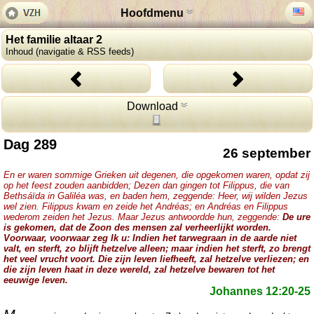
Hoofdmenu
Het familie altaar 2
Inhoud (navigatie & RSS feeds)
Download
Dag 289
26 september
En er waren sommige Grieken uit degenen, die opgekomen waren, opdat zij
op het feest zouden aanbidden; Dezen dan gingen tot Filippus, die van
Bethsáïda in Galiléa was, en baden hem, zeggende: Heer, wij wilden Jezus
wel zien. Filippus kwam en zeide het Andréas; en Andréas en Filippus
wederom zeiden het Jezus. Maar Jezus antwoordde hun, zeggende:
De ure
is gekomen, dat de Zoon des mensen zal verheerlijkt worden.
Voorwaar, voorwaar zeg Ik u: Indien het tarwegraan in de aarde niet
valt, en sterft, zo blijft hetzelve alleen; maar indien het sterft, zo brengt
het veel vrucht voort. Die zijn leven liefheeft, zal hetzelve verliezen; en
die zijn leven haat in deze wereld, zal hetzelve bewaren tot het
eeuwige leven.
Johannes 12:20-25