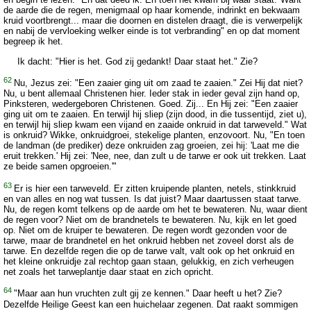
de aarde die de regen, menigmaal op haar komende, indrinkt en bekwaam
kruid voortbrengt... maar die doornen en distelen draagt, die is verwerpelijk
en nabij de vervloeking welker einde is tot verbranding" en op dat moment
begreep ik het.
Ik dacht: "Hier is het. God zij gedankt! Daar staat het." Zie?
62
Nu, Jezus zei: "Een zaaier ging uit om zaad te zaaien." Zei Hij dat niet?
Nu, u bent allemaal Christenen hier. Ieder stak in ieder geval zijn hand op,
Pinksteren, wedergeboren Christenen. Goed. Zij... En Hij zei: "Een zaaier
ging uit om te zaaien. En terwijl hij sliep (zijn dood, in die tussentijd, ziet u),
en terwijl hij sliep kwam een vijand en zaaide onkruid in dat tarweveld." Wat
is onkruid? Wikke, onkruidgroei, stekelige planten, enzovoort. Nu, "En toen
de landman (de prediker) deze onkruiden zag groeien, zei hij: 'Laat me die
eruit trekken.' Hij zei: 'Nee, nee, dan zult u de tarwe er ook uit trekken. Laat
ze beide samen opgroeien.'"
63
Er is hier een tarweveld. Er zitten kruipende planten, netels, stinkkruid
en van alles en nog wat tussen. Is dat juist? Maar daartussen staat tarwe.
Nu, de regen komt telkens op de aarde om het te bewateren. Nu, waar dient
de regen voor? Niet om de brandnetels te bewateren. Nu, kijk en let goed
op. Niet om de kruiper te bewateren. De regen wordt gezonden voor de
tarwe, maar de brandnetel en het onkruid hebben net zoveel dorst als de
tarwe. En dezelfde regen die op de tarwe valt, valt ook op het onkruid en
het kleine onkruidje zal rechtop gaan staan, gelukkig, en zich verheugen
net zoals het tarweplantje daar staat en zich opricht.
64
"Maar aan hun vruchten zult gij ze kennen." Daar heeft u het? Zie?
Dezelfde Heilige Geest kan een huichelaar zegenen. Dat raakt sommigen