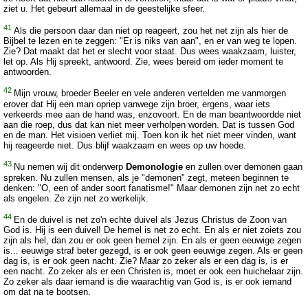
ziet u. Het gebeurt allemaal in de geestelijke sfeer.
41
Als die persoon daar dan niet op reageert, zou het net zijn als hier de
Bijbel te lezen en te zeggen: "Er is niks van aan", en er van weg te lopen.
Zie? Dat maakt dat het er slecht voor staat. Dus wees waakzaam, luister,
let op. Als Hij spreekt, antwoord. Zie, wees bereid om ieder moment te
antwoorden.
42
Mijn vrouw, broeder Beeler en vele anderen vertelden me vanmorgen
erover dat Hij een man opriep vanwege zijn broer, ergens, waar iets
verkeerds mee aan de hand was, enzovoort. En de man beantwoordde niet
aan die roep, dus dat kan niet meer verholpen worden. Dat is tussen God
en de man. Het visioen verliet mij. Toen kon ik het niet meer vinden, want
hij reageerde niet. Dus blijf waakzaam en wees op uw hoede.
43
Nu nemen wij dit onderwerp
Demonologie
en zullen over demonen gaan
spreken. Nu zullen mensen, als je "demonen" zegt, meteen beginnen te
denken: "O, een of ander soort fanatisme!" Maar demonen zijn net zo echt
als engelen. Ze zijn net zo werkelijk.
44
En de duivel is net zo'n echte duivel als Jezus Christus de Zoon van
God is. Hij is een duivel! De hemel is net zo echt. En als er niet zoiets zou
zijn als hel, dan zou er ook geen hemel zijn. En als er geen eeuwige zegen
is... eeuwige straf beter gezegd, is er ook geen eeuwige zegen. Als er geen
dag is, is er ook geen nacht. Zie? Maar zo zeker als er een dag is, is er
een nacht. Zo zeker als er een Christen is, moet er ook een huichelaar zijn.
Zo zeker als daar iemand is die waarachtig van God is, is er ook iemand
om dat na te bootsen.