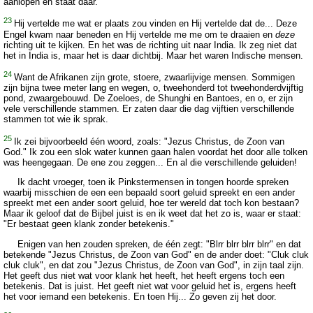
aanlopen en staat daar.
23
Hij vertelde me wat er plaats zou vinden en Hij vertelde dat de... Deze
Engel kwam naar beneden en Hij vertelde me me om te draaien en
deze
richting uit te kijken. En het was de richting uit naar India. Ik zeg niet dat
het in India is, maar het is daar dichtbij. Maar het waren Indische mensen.
24
Want de Afrikanen zijn grote, stoere, zwaarlijvige mensen. Sommigen
zijn bijna twee meter lang en wegen, o, tweehonderd tot tweehonderdvijftig
pond, zwaargebouwd. De Zoeloes, de Shunghi en Bantoes, en o, er zijn
vele verschillende stammen. Er zaten daar die dag vijftien verschillende
stammen tot wie ik sprak.
25
Ik zei bijvoorbeeld één woord, zoals: "Jezus Christus, de Zoon van
God." Ik zou een slok water kunnen gaan halen voordat het door alle tolken
was heengegaan. De ene zou zeggen... En al die verschillende geluiden!
Ik dacht vroeger, toen ik Pinkstermensen in tongen hoorde spreken
waarbij misschien de een een bepaald soort geluid spreekt en een ander
spreekt met een ander soort geluid, hoe ter wereld dat toch kon bestaan?
Maar ik geloof dat de Bijbel juist is en ik weet dat het zo is, waar er staat:
"Er bestaat geen klank zonder betekenis."
Enigen van hen zouden spreken, de één zegt: "Blrr blrr blrr blrr" en dat
betekende "Jezus Christus, de Zoon van God" en de ander doet: "Cluk cluk
cluk cluk", en dat zou "Jezus Christus, de Zoon van God", in zijn taal zijn.
Het geeft dus niet wat voor klank het heeft, het heeft ergens toch een
betekenis. Dat is juist. Het geeft niet wat voor geluid het is, ergens heeft
het voor iemand een betekenis. En toen Hij... Zo geven zij het door.