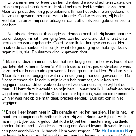
Er waren er één of twee van hen die daar die avond achterin zaten, die
tot een bepaalde kerk hier in de stad behoren. Echte critici. Ik zag hen.
Maar als je dat doet krijg je problemen. Ik heb het vele malen gedaan. Ik
liet ze dus gewoon met rust. Het is in orde. God weet ervan, Hij is de
Rechter. Laten ze mij eens uitdagen, dan zult u iets zien gebeuren, ziet u,
laat hem.
Net als die demoon, ik daagde de demoon nooit uit. Hij kwam naar me
toe en daagde mij uit. Toen ging God aan het werk, zie, dat is juist en u
hebt gezien wat er gebeurde. Goed. Maar ik liet het gewoon gaan. Het
maakte de samenkomst moeilijk, want die geest ging de hele tijd dwars
tegen mij in, zie. En daarom ging ik gewoon door.
60
Maar nu, deze mannen, ik kon het niet begrijpen. En het was twee of drie
jaar later dat ik hier in Green's Mill in Indiana, in het padvinderskamp was.
Ik zat achter in een oude grot waar ik heen ga om te bidden. En daar zei ik:
"Heer, ik kan niet begrijpen wat er van die groep mensen geworden is. De
fijnste mensen die ik ooit in mijn leven heb ontmoet, en ik kan niet
begrijpen hoe dat dit de verkeerde geest zou kunnen zijn, terwijl het de...
toen... U kent de zuiverheid van mijn hart. U weet hoe ik U liefheb en hoe ik
U gediend heb. En dezelfde Geest die hier bij me is, was op die mensen.
En hier was het op die man daar, precies eender." Dus dat kon ik niet
begrijpen.
61
En de Heer kwam neer in Zijn genade en liet het me zien. Hier is het. Het
moet om te beginnen Schriftuurlijk zijn. Hij zei: "Neem uw Bijbel." En ik
nam mijn Bijbel op. Ik geloof dat ik die Bijbel tien minuten lang vasthield
zonder dat iemand... Zonder dat er nog een Woord kwam. Ik wachtte nog
Hebreeën 6
een paar ogenblikken. Ik hoorde Hem weer zeggen: "Sla
op
en begin te lezen." En dat deed ik. En toen het kwam bij waar staat:"Want