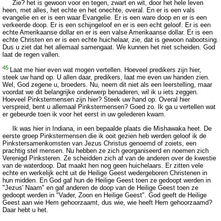
Zie? het is gewoon voor en tegen, zwart en wit, door het hele leven
heen, met alles, het echte en het onechte, overal. En er is een vals
evangelie en er is een waar Evangelie. Er is een ware doop en er is een
verkeerde doop. Er is een schijngeloof en er is een echt geloof. Er is een
echte Amerikaanse dollar en er is een valse Amerikaanse dollar. Er is een
echte Christen en er is een echte huichelaar, zie, dat is gewoon nabootsing.
Dus u ziet dat het allemaal samengaat. We kunnen het niet scheiden. God
laat de regen vallen.
45
Laat me hier even wat mogen vertellen. Hoeveel predikers zijn hier,
steek uw hand op. U allen daar, predikers, laat me even uw handen zien.
Wel, God zegene u, broeders. Nu, neem dit niet als een leerstelling, maar
voordat we dit belangrijke onderwerp benaderen, wil ik u iets zeggen.
Hoeveel Pinkstermensen zijn hier? Steek uw hand op. Overal hier
verspreid, bent u allemaal Pinkstermensen? Goed zo. Ik ga u vertellen wat
er gebeurde toen ik voor het eerst in uw gelederen kwam.
Ik was hier in Indiana, in een bepaalde plaats die Mishawaka heet. De
eerste groep Pinkstermensen die ik ooit gezien heb werden geloof ik de
Pinkstersamenkomsten van Jezus Christus genoemd of zoiets, een
prachtig stel mensen. Nu hebben ze zich georganiseerd en noemen zich
Verenigd Pinksteren. Ze scheidden zich af van de anderen over de kwestie
van de waterdoop. Dat maakt hen nog geen huichelaars. Er zitten vele
echte en werkelijk echt uit de Heilige Geest wedergeboren Christenen in
hun midden. En God gaf hun de Heilige Geest toen ze gedoopt werden in
"Jezus' Naam" en gaf anderen de doop van de Heilige Geest toen ze
gedoopt werden in "Vader, Zoon en Heilige Geest". God geeft de Heilige
Geest aan wie Hem gehoorzaamt, dus wie, wie heeft Hem gehoorzaamd?
Daar hebt u het.