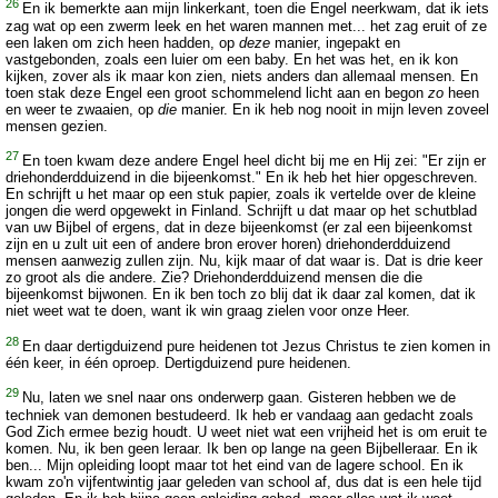
26
En ik bemerkte aan mijn linkerkant, toen die Engel neerkwam, dat ik iets
zag wat op een zwerm leek en het waren mannen met... het zag eruit of ze
een laken om zich heen hadden, op
deze
manier, ingepakt en
vastgebonden, zoals een luier om een baby. En het was het, en ik kon
kijken, zover als ik maar kon zien, niets anders dan allemaal mensen. En
toen stak deze Engel een groot schommelend licht aan en begon
zo
heen
en weer te zwaaien, op
die
manier. En ik heb nog nooit in mijn leven zoveel
mensen gezien.
27
En toen kwam deze andere Engel heel dicht bij me en Hij zei: "Er zijn er
driehonderdduizend in die bijeenkomst." En ik heb het hier opgeschreven.
En schrijft u het maar op een stuk papier, zoals ik vertelde over de kleine
jongen die werd opgewekt in Finland. Schrijft u dat maar op het schutblad
van uw Bijbel of ergens, dat in deze bijeenkomst (er zal een bijeenkomst
zijn en u zult uit een of andere bron erover horen) driehonderdduizend
mensen aanwezig zullen zijn. Nu, kijk maar of dat waar is. Dat is drie keer
zo groot als die andere. Zie? Driehonderdduizend mensen die die
bijeenkomst bijwonen. En ik ben toch zo blij dat ik daar zal komen, dat ik
niet weet wat te doen, want ik win graag zielen voor onze Heer.
28
En daar dertigduizend pure heidenen tot Jezus Christus te zien komen in
één keer, in één oproep. Dertigduizend pure heidenen.
29
Nu, laten we snel naar ons onderwerp gaan. Gisteren hebben we de
techniek van demonen bestudeerd. Ik heb er vandaag aan gedacht zoals
God Zich ermee bezig houdt. U weet niet wat een vrijheid het is om eruit te
komen. Nu, ik ben geen leraar. Ik ben op lange na geen Bijbelleraar. En ik
ben... Mijn opleiding loopt maar tot het eind van de lagere school. En ik
kwam zo'n vijfentwintig jaar geleden van school af, dus dat is een hele tijd