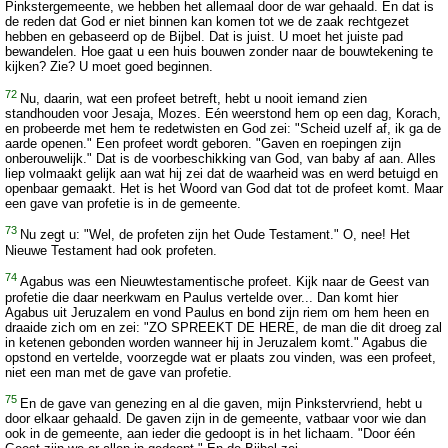
Pinkstergemeente, we hebben het allemaal door de war gehaald. En dat is
de reden dat God er niet binnen kan komen tot we de zaak rechtgezet
hebben en gebaseerd op de Bijbel. Dat is juist. U moet het juiste pad
bewandelen. Hoe gaat u een huis bouwen zonder naar de bouwtekening te
kijken? Zie? U moet goed beginnen.
72
Nu, daarin, wat een profeet betreft, hebt u nooit iemand zien
standhouden voor Jesaja, Mozes. Eén weerstond hem op een dag, Korach,
en probeerde met hem te redetwisten en God zei: "Scheid uzelf af, ik ga de
aarde openen." Een profeet wordt geboren. "Gaven en roepingen zijn
onberouwelijk." Dat is de voorbeschikking van God, van baby af aan. Alles
liep volmaakt gelijk aan wat hij zei dat de waarheid was en werd betuigd en
openbaar gemaakt. Het is het Woord van God dat tot de profeet komt. Maar
een gave van profetie is in de gemeente.
73
Nu zegt u: "Wel, de profeten zijn het Oude Testament." O, nee! Het
Nieuwe Testament had ook profeten.
74
Agabus was een Nieuwtestamentische profeet. Kijk naar de Geest van
profetie die daar neerkwam en Paulus vertelde over... Dan komt hier
Agabus uit Jeruzalem en vond Paulus en bond zijn riem om hem heen en
draaide zich om en zei: "ZO SPREEKT DE HERE, de man die dit droeg zal
in ketenen gebonden worden wanneer hij in Jeruzalem komt." Agabus die
opstond en vertelde, voorzegde wat er plaats zou vinden, was een profeet,
niet een man met de gave van profetie.
75
En de gave van genezing en al die gaven, mijn Pinkstervriend, hebt u
door elkaar gehaald. De gaven zijn in de gemeente, vatbaar voor wie dan
ook in de gemeente, aan ieder die gedoopt is in het lichaam. "Door één