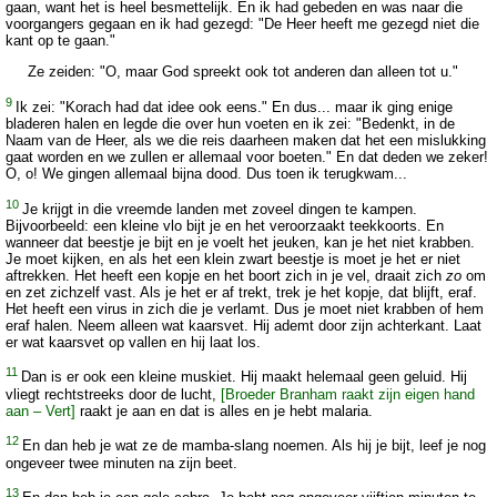
gaan, want het is heel besmettelijk. En ik had gebeden en was naar die
voorgangers gegaan en ik had gezegd: "De Heer heeft me gezegd niet die
kant op te gaan."
Ze zeiden: "O, maar God spreekt ook tot anderen dan alleen tot u."
9
Ik zei: "Korach had dat idee ook eens." En dus... maar ik ging enige
bladeren halen en legde die over hun voeten en ik zei: "Bedenkt, in de
Naam van de Heer, als we die reis daarheen maken dat het een mislukking
gaat worden en we zullen er allemaal voor boeten." En dat deden we zeker!
O, o! We gingen allemaal bijna dood. Dus toen ik terugkwam...
10
Je krijgt in die vreemde landen met zoveel dingen te kampen.
Bijvoorbeeld: een kleine vlo bijt je en het veroorzaakt teekkoorts. En
wanneer dat beestje je bijt en je voelt het jeuken, kan je het niet krabben.
Je moet kijken, en als het een klein zwart beestje is moet je het er niet
aftrekken. Het heeft een kopje en het boort zich in je vel, draait zich
zo
om
en zet zichzelf vast. Als je het er af trekt, trek je het kopje, dat blijft, eraf.
Het heeft een virus in zich die je verlamt. Dus je moet niet krabben of hem
eraf halen. Neem alleen wat kaarsvet. Hij ademt door zijn achterkant. Laat
er wat kaarsvet op vallen en hij laat los.
11
Dan is er ook een kleine muskiet. Hij maakt helemaal geen geluid. Hij
vliegt rechtstreeks door de lucht,
[Broeder Branham raakt zijn eigen hand
aan – Vert]
raakt je aan en dat is alles en je hebt malaria.
12
En dan heb je wat ze de mamba-slang noemen. Als hij je bijt, leef je nog
ongeveer twee minuten na zijn beet.
13