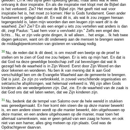
geleden. En ik heb bijna geen opleiding gehad, maar alles wat ik weet
ontvang ik door inspiratie. En als die inspiratie niet klopt met de Bijbel dan
is het verkeerd. Zie? Het moet de Bijbel zijn. Het geeft niet wat voor
inspiratie het is, het moet zo komen:
Hier
is Gods fundament. Geen ander
fundament is gelegd dan
dit
. En wat dit is, als wat ik zou zeggen hieraan
tegengesteld is, laten mijn woorden dan een leugen zijn want
dit
is de
waarheid. Zie? Zie? En als een engel u iets zou vertellen wat anders is dan
dit, zegt Paulus: "Laat hem voor u vervloekt zijn." Zelfs een engel des
lichts... Nu, er zijn vele grote dingen, ik wil alleen... het enige... Ik heb twee
dagen gekozen, want om dit onderwerp aan de mensen te brengen waren
de middagbijeenkomsten van gisteren en vandaag nodig.
30
Nu, de reden dat ik dit deed, is om mezelf een beetje op de proef te
stellen om te zien of God me zou helpen. Er is iets op mijn hart. En dat is
dat God na deze geweldige boodschap zelf zal bevestigen dat wat ik
gezegd heb de waarheid is in Zijn Woord. Eerst door Zijn Woord en dan
door tekenen en wonderen. Nu ben ik van mening dat ik aan God
verschuldigd ben om de Evangelie Waarheid aan de gemeente te brengen.
Dat is juist. Ze zijn zo verbrokkeld, in zoveel verschillende organisaties en
sektarische afsplitsingen, wat helemaal verkeerd is. Wij zijn allen Gods
kinderen als we wedergeboren zijn.
Dat
, zie. En de waarheid van de zaak is
dat God ons dat wil laten weten, dat we Zijn kinderen zijn.
31
Nu, bedenk dat de tempel van Salomo over de hele wereld in stukken
was gereedgemaakt. En hier komt één steen die op
deze
manier bewerkt
is, en een andere steen wordt op
die
manier bewerkt, één uitgehouwen op
deze
manier, en een andere uitgehouwen op
die
manier, maar toen het
allemaal samenkwam, was er geen geluid van een zaag te horen, en ook
niet van een hamer, alles ging meteen op zijn plaats. God was de
Opdrachtgever daarvan.