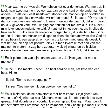
53
Maar wat me trof was dit. We hebben het over demonen. Wat me trof; ik
keek naar twee mannen. De één zat aan de ene kant en de ander aan de
andere. En als de Geest neerkwam stonden die mannen op en spraken in
tongen en riepen luid en werden wit om de mond. En ik dacht: "O my, als ik
dat toch zou kunnen hebben! Kijk eens, hoe wonderbaar! O, dat is... Daar
houd ik gewoon van!" Wel, ik ging naar buiten het maïsveld in. En ik heb u
mijn levensgeschiedenis verteld. U kunt het in het boek lezen. Ik sliep de
hele nacht. En ik kwam de volgende morgen terug, dus dacht ik het uit te
testen. Ik heb een manier om dingen te doen die niemand weet dan God en
ik. Zo begin ik een gesprek om contact te krijgen met iemands geest. U
ziet het ook hier op het podium. Zie? En toen kwam ik met een van die
mannen te praten. Ik zag hen, ze zaten vlak bij elkaar en ze hielden
elkaars handen vast en dansten en juichten. Ik dacht: "O, dat klinkt echt."
54
En ik pakte een van zijn handen vast en zei: "Hoe gaat het met u,
meneer?"
55
Hij zei: "Hoe maakt ú het?" Een heel aardige man, het type van een
heer. Hij zei...
Ik zei: "Bent u een voorganger?"
Hij zei: "Nee meneer, ik ben gewoon gemeentelid."
56
En ik hield een kleine conversatie met hem zodat ik zijn geest kon
vatten, zie? Hij wist dat niet. Niemand weet dat. Ik heb er nooit iets over
gezegd. Het duurde jaren voordat ik erover sprak. Dus zij... Maar toen ik
het bemerkte was het waar, net zo volmaakt, een Christelijke man! Die man