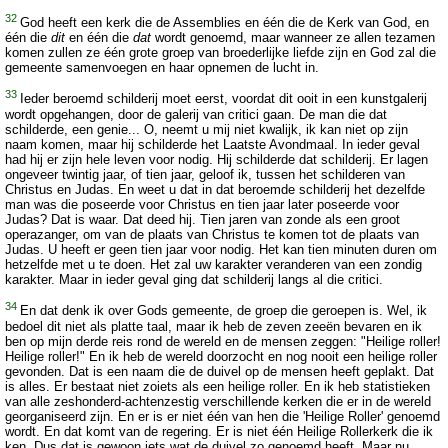
32
God heeft een kerk die de Assemblies en één die de Kerk van God, en
één die
dit
en één die
dat
wordt genoemd, maar wanneer ze allen tezamen
komen zullen ze één grote groep van broederlijke liefde zijn en God zal die
gemeente samenvoegen en haar opnemen de lucht in.
33
Ieder beroemd schilderij moet eerst, voordat dit ooit in een kunstgalerij
wordt opgehangen, door de galerij van critici gaan. De man die dat
schilderde, een genie... O, neemt u mij niet kwalijk, ik kan niet op zijn
naam komen, maar hij schilderde het Laatste Avondmaal. In ieder geval
had hij er zijn hele leven voor nodig. Hij schilderde dat schilderij. Er lagen
ongeveer twintig jaar, of tien jaar, geloof ik, tussen het schilderen van
Christus en Judas. En weet u dat in dat beroemde schilderij het dezelfde
man was die poseerde voor Christus en tien jaar later poseerde voor
Judas? Dat is waar. Dat deed hij. Tien jaren van zonde als een groot
operazanger, om van de plaats van Christus te komen tot de plaats van
Judas. U heeft er geen tien jaar voor nodig. Het kan tien minuten duren om
hetzelfde met u te doen. Het zal uw karakter veranderen van een zondig
karakter. Maar in ieder geval ging dat schilderij langs al die critici.
34
En dat denk ik over Gods gemeente, de groep die geroepen is. Wel, ik
bedoel dit niet als platte taal, maar ik heb de zeven zeeën bevaren en ik
ben op mijn derde reis rond de wereld en de mensen zeggen: "Heilige roller!
Heilige roller!" En ik heb de wereld doorzocht en nog nooit een heilige roller
gevonden. Dat is een naam die de duivel op de mensen heeft geplakt. Dat
is alles. Er bestaat niet zoiets als een heilige roller. En ik heb statistieken
van alle zeshonderd-achtenzestig verschillende kerken die er in de wereld
georganiseerd zijn. En er is er niet één van hen die 'Heilige Roller' genoemd
wordt. En dat komt van de regering. Er is niet één Heilige Rollerkerk die ik
ken. Dus dat is gewoon iets wat de duivel zo genoemd heeft. Maar nu