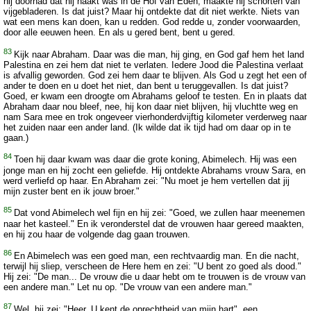
hij doorhad dat hij naakt was in de Hof van Eden, maakte hij schorten van
vijgebladeren. Is dat juist? Maar hij ontdekte dat dit niet werkte. Niets van
wat een mens kan doen, kan u redden. God redde u, zonder voorwaarden,
door alle eeuwen heen. En als u gered bent, bent u gered.
83
Kijk naar Abraham. Daar was die man, hij ging, en God gaf hem het land
Palestina en zei hem dat niet te verlaten. Iedere Jood die Palestina verlaat
is afvallig geworden. God zei hem daar te blijven. Als God u zegt het een of
ander te doen en u doet het niet, dan bent u teruggevallen. Is dat juist?
Goed, er kwam een droogte om Abrahams geloof te testen. En in plaats dat
Abraham daar nou bleef, nee, hij kon daar niet blijven, hij vluchtte weg en
nam Sara mee en trok ongeveer vierhonderdvijftig kilometer verderweg naar
het zuiden naar een ander land. (Ik wilde dat ik tijd had om daar op in te
gaan.)
84
Toen hij daar kwam was daar die grote koning, Abimelech. Hij was een
jonge man en hij zocht een geliefde. Hij ontdekte Abrahams vrouw Sara, en
werd verliefd op haar. En Abraham zei: "Nu moet je hem vertellen dat jij
mijn zuster bent en ik jouw broer."
85
Dat vond Abimelech wel fijn en hij zei: "Goed, we zullen haar meenemen
naar het kasteel." En ik veronderstel dat de vrouwen haar gereed maakten,
en hij zou haar de volgende dag gaan trouwen.
86
En Abimelech was een goed man, een rechtvaardig man. En die nacht,
terwijl hij sliep, verscheen de Here hem en zei: "U bent zo goed als dood."
Hij zei: "De man... De vrouw die u daar hebt om te trouwen is de vrouw van
een andere man." Let nu op. "De vrouw van een andere man."
87
Wel, hij zei: "Heer, U kent de oprechtheid van mijn hart", een