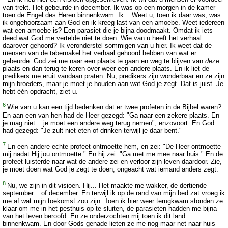
van trekt. Het gebeurde in december. Ik was op een morgen in de kamer
toen de Engel des Heren binnenkwam. Ik... Weet u, toen ik daar was, was
ik ongehoorzaam aan God en ik kreeg last van een amoebe. Weet iedereen
wat een amoebe is? Een parasiet die je bijna doodmaakt. Omdat ik iets
deed wat God me vertelde niet te doen. Wie van u heeft het verhaal
daarover gehoord? Ik veronderstel sommigen van u hier. Ik weet dat de
mensen van de tabernakel het verhaal gehoord hebben van wat er
gebeurde. God zei me naar een plaats te gaan en weg te blijven van
deze
plaats en dan terug te keren over weer een andere plaats. En ik liet de
predikers me eruit vandaan praten. Nu, predikers zijn wonderbaar en ze zijn
mijn broeders, maar je moet je houden aan wat God je zegt. Dat is juist. Je
hebt één opdracht, ziet u.
6
Wie van u kan een tijd bedenken dat er twee profeten in de Bijbel waren?
En aan een van hen had de Heer gezegd: "Ga naar een zekere plaats. En
je mag niet... je moet een andere weg terug nemen", enzovoort. En God
had gezegd: "Je zult niet eten of drinken terwijl je daar bent."
7
En een andere echte profeet ontmoette hem, en zei: "De Heer ontmoette
mij nadat Hij jou ontmoette." En hij zei: "Ga met me mee naar huis." En de
profeet luisterde naar wat de andere zei en verloor zijn leven daardoor. Zie,
je moet doen wat God je zegt te doen, ongeacht wat iemand anders zegt.
8
Nu, we zijn in dit visioen. Hij... Het maakte me wakker, de dertiende
september... of december. En terwijl ik op de rand van mijn bed zat vroeg ik
me af wat mijn toekomst zou zijn. Toen ik hier weer terugkwam stonden ze
klaar om me in het pesthuis op te sluiten, de parasieten hadden me bijna
van het leven beroofd. En ze onderzochten mij toen ik dit land
binnenkwam. En door Gods genade lieten ze me nog maar net naar huis