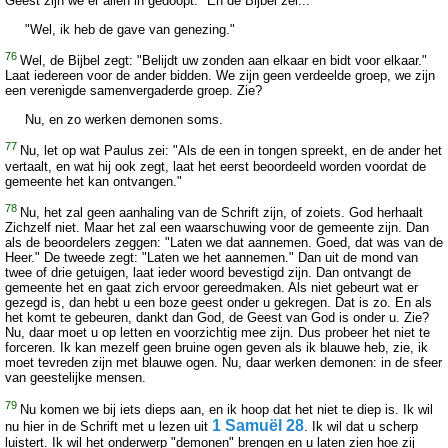
Geest zijn we er allen in gedoopt." En de Bijbel zei...
"Wel, ik heb de gave van genezing."
76
Wel, de Bijbel zegt: "Belijdt uw zonden aan elkaar en bidt voor elkaar."
Laat iedereen voor de ander bidden. We zijn geen verdeelde groep, we zijn
een verenigde samenvergaderde groep. Zie?
Nu, en zo werken demonen soms.
77
Nu, let op wat Paulus zei: "Als de een in tongen spreekt, en de ander het
vertaalt, en wat hij ook zegt, laat het eerst beoordeeld worden voordat de
gemeente het kan ontvangen."
78
Nu, het zal geen aanhaling van de Schrift zijn, of zoiets. God herhaalt
Zichzelf niet. Maar het zal een waarschuwing voor de gemeente zijn. Dan
als de beoordelers zeggen: "Laten we dat aannemen. Goed, dat was van de
Heer." De tweede zegt: "Laten we het aannemen." Dan uit de mond van
twee of drie getuigen, laat ieder woord bevestigd zijn. Dan ontvangt de
gemeente het en gaat zich ervoor gereedmaken. Als niet gebeurt wat er
gezegd is, dan hebt u een boze geest onder u gekregen. Dat is zo. En als
het komt te gebeuren, dankt dan God, de Geest van God is onder u. Zie?
Nu, daar moet u op letten en voorzichtig mee zijn. Dus probeer het niet te
forceren. Ik kan mezelf geen bruine ogen geven als ik blauwe heb, zie, ik
moet tevreden zijn met blauwe ogen. Nu, daar werken demonen: in de sfeer
van geestelijke mensen.
79
Nu komen we bij iets dieps aan, en ik hoop dat het niet te diep is. Ik wil
1 Samuël 28
nu hier in de Schrift met u lezen uit
. Ik wil dat u scherp
luistert. Ik wil het onderwerp "demonen" brengen en u laten zien hoe zij