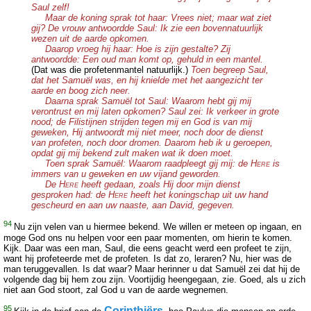
Saul zelf!
Maar de koning sprak tot haar: Vrees niet; maar wat ziet
gij? De vrouw antwoordde Saul: Ik zie een bovennatuurlijk
wezen uit de aarde opkomen.
Daarop vroeg hij haar: Hoe is zijn gestalte? Zij
antwoordde: Een oud man komt op, gehuld in een mantel.
(Dat was die profetenmantel natuurlijk.)
Toen begreep Saul,
dat het Samuël was, en hij knielde met het aangezicht ter
aarde en boog zich neer.
Daarna sprak Samuël tot Saul: Waarom hebt gij mij
verontrust en mij laten opkomen? Saul zei: Ik verkeer in grote
nood; de Filistijnen strijden tegen mij en God is van mij
geweken, Hij antwoordt mij niet meer, noch door de dienst
van profeten, noch door dromen. Daarom heb ik u geroepen,
opdat gij mij bekend zult maken wat ik doen moet.
Toen sprak Samuël: Waarom raadpleegt gij mij: de H
is
ERE
immers van u geweken en uw vijand geworden.
De H
heeft gedaan, zoals Hij door mijn dienst
ERE
gesproken had: de H
heeft het koningschap uit uw hand
ERE
gescheurd en aan uw naaste, aan David, gegeven.
94
Nu zijn velen van u hiermee bekend. We willen er meteen op ingaan, en
moge God ons nu helpen voor een paar momenten, om hierin te komen.
Kijk. Daar was een man, Saul, die eens geacht werd een profeet te zijn,
want hij profeteerde met de profeten. Is dat zo, leraren? Nu, hier was de
man teruggevallen. Is dat waar? Maar herinner u dat Samuël zei dat hij de
volgende dag bij hem zou zijn. Voortijdig heengegaan, zie. Goed, als u zich
niet aan God stoort, zal God u van de aarde wegnemen.
95
Corinthiërs