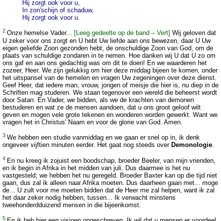
Hij zorgt ook voor u,
In zon'schijn of schaduw,
Hij zorgt ook voor u.
2
Onze hemelse Vader...
[Leeg gedeelte op de band – Vert]
Wij geloven dat
U zeker voor ons zorgt en U hebt Uw liefde aan ons bewezen, daar U Uw
eigen geliefde Zoon gezonden hebt, de onschuldige Zoon van God, om de
plaats van schuldige zondaren in te nemen. Hoe danken wij U dat U zo om
ons gaf en aan ons gedachtig was om dit te doen! En we waarderen het
zozeer, Heer. We zijn gelukkig om hier deze middag bijeen te komen, onder
het uitspansel van de hemelen en vragen Uw zegeningen over deze dienst.
Geef Heer, dat iedere man, vrouw, jongen of meisje die hier is, nu diep in de
Schriften mag studeren. We staan tegenover een wereld die beheerst wordt
door Satan. En Vader, we bidden, als we de krachten van demonen
bestuderen en wat ze de mensen aandoen, dat u ons groot geloof wilt
geven en mogen vele grote tekenen en wonderen worden gewerkt. Want we
vragen het in Christus' Naam en voor de glorie van God. Amen.
3
We hebben een studie vanmiddag en we gaan er snel op in, ik denk
ongeveer vijftien minuten eerder. Het gaat nog steeds over
Demonologie
.
4
En nu kreeg ik zojuist een boodschap, broeder Beeler, van mijn vrienden,
en ik begin in Afrika in het midden van juli. Dus daarmee is het nu
vastgesteld; we hebben het nu geregeld. Broeder Baxter kan op die tijd niet
gaan, dus zal ik alleen naar Afrika moeten. Dus daarheen gaan met... moge
de... U zult voor me moeten bidden dat de Heer me zal helpen, want ik zal
het daar zeker nodig hebben, tussen... Ik verwacht minstens
tweehonderdduizend mensen in die bijeenkomst.
5
En ik heb hier een visioen opgeschreven. Ik wil dat u mensen er voordeel