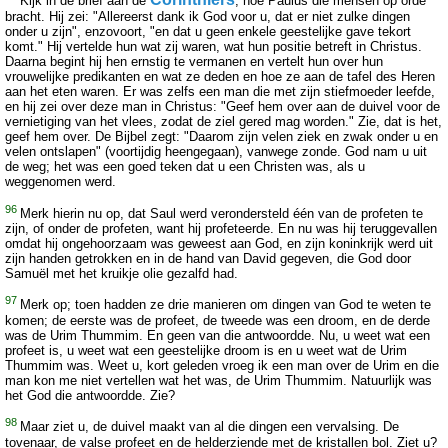
Kijk in de brief aan de
, hoe Paulus die mensen op orde
bracht. Hij zei: "Allereerst dank ik God voor u, dat er niet zulke dingen
onder u zijn", enzovoort, "en dat u geen enkele geestelijke gave tekort
komt." Hij vertelde hun wat zij waren, wat hun positie betreft in Christus.
Daarna begint hij hen ernstig te vermanen en vertelt hun over hun
vrouwelijke predikanten en wat ze deden en hoe ze aan de tafel des Heren
aan het eten waren. Er was zelfs een man die met zijn stiefmoeder leefde,
en hij zei over deze man in Christus: "Geef hem over aan de duivel voor de
vernietiging van het vlees, zodat de ziel gered mag worden." Zie, dat is het,
geef hem over. De Bijbel zegt: "Daarom zijn velen ziek en zwak onder u en
velen ontslapen" (voortijdig heengegaan), vanwege zonde. God nam u uit
de weg; het was een goed teken dat u een Christen was, als u
weggenomen werd.
96
Merk hierin nu op, dat Saul werd verondersteld één van de profeten te
zijn, of onder de profeten, want hij profeteerde. En nu was hij teruggevallen
omdat hij ongehoorzaam was geweest aan God, en zijn koninkrijk werd uit
zijn handen getrokken en in de hand van David gegeven, die God door
Samuël met het kruikje olie gezalfd had.
97
Merk op; toen hadden ze drie manieren om dingen van God te weten te
komen; de eerste was de profeet, de tweede was een droom, en de derde
was de Urim Thummim. En geen van die antwoordde. Nu, u weet wat een
profeet is, u weet wat een geestelijke droom is en u weet wat de Urim
Thummim was. Weet u, kort geleden vroeg ik een man over de Urim en die
man kon me niet vertellen wat het was, de Urim Thummim. Natuurlijk was
het God die antwoordde. Zie?
98
Maar ziet u, de duivel maakt van al die dingen een vervalsing. De
tovenaar, de valse profeet en de helderziende met de kristallen bol. Ziet u?