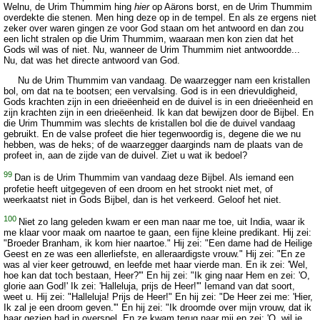
Welnu, de Urim Thummim hing
hier
op Aärons borst, en de Urim Thummim
overdekte die stenen. Men hing deze op in de tempel. En als ze ergens niet
zeker over waren gingen ze voor God staan om het antwoord en dan zou
een licht stralen op die Urim Thummim, waaraan men kon zien dat het
Gods wil was of niet. Nu, wanneer de Urim Thummim niet antwoordde...
Nu, dat was het directe antwoord van God.
Nu de Urim Thummim van vandaag. De waarzegger nam een kristallen
bol, om dat na te bootsen; een vervalsing. God is in een drievuldigheid,
Gods krachten zijn in een drieëenheid en de duivel is in een drieëenheid en
zijn krachten zijn in een drieëenheid. Ik kan dat bewijzen door de Bijbel. En
die Urim Thummim was slechts de kristallen bol die de duivel vandaag
gebruikt. En de valse profeet die hier tegenwoordig is, degene die we nu
hebben, was de heks; of de waarzegger daarginds nam de plaats van de
profeet in, aan de zijde van de duivel. Ziet u wat ik bedoel?
99
Dan is de Urim Thummim van vandaag deze Bijbel. Als iemand een
profetie heeft uitgegeven of een droom en het strookt niet met, of
weerkaatst niet in Gods Bijbel, dan is het verkeerd. Geloof het niet.
100
Niet zo lang geleden kwam er een man naar me toe, uit India, waar ik
me klaar voor maak om naartoe te gaan, een fijne kleine predikant. Hij zei:
"Broeder Branham, ik kom hier naartoe." Hij zei: "Een dame had de Heilige
Geest en ze was een allerliefste, en alleraardigste vrouw." Hij zei: "En ze
was al vier keer getrouwd, en leefde met haar vierde man. En ik zei: 'Wel,
hoe kan dat toch bestaan, Heer?'" En hij zei: "Ik ging naar Hem en zei: 'O,
glorie aan God!' Ik zei: 'Halleluja, prijs de Heer!'" Iemand van dat soort,
weet u. Hij zei: "Halleluja! Prijs de Heer!" En hij zei: "De Heer zei me: 'Hier,
Ik zal je een droom geven.'" En hij zei: "Ik droomde over mijn vrouw, dat ik
haar gezien had in overspel. En ze kwam terug naar mij en zei: 'O, wil je