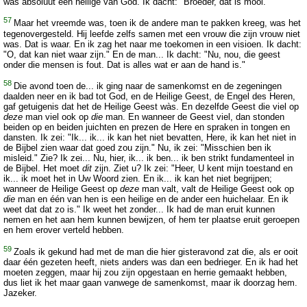
was absoluut een heilige van God. Ik dacht: "Broeder, dat is mooi."
57
Maar het vreemde was, toen ik de andere man te pakken kreeg, was het
tegenovergesteld. Hij leefde zelfs samen met een vrouw die zijn vrouw niet
was. Dat is waar. En ik zag het naar me toekomen in een visioen. Ik dacht:
"O, dat kan niet waar zijn." En de man... Ik dacht: "Nu, nou, die geest
onder die mensen is fout. Dat is alles wat er aan de hand is."
58
Die avond toen de... ik ging naar de samenkomst en de zegeningen
daalden neer en ik bad tot God, en de Heilige Geest, de Engel des Heren,
gaf getuigenis dat het de Heilige Geest wàs. En dezelfde Geest die viel op
deze
man viel ook op
die
man. En wanneer de Geest viel, dan stonden
beiden op en beiden juichten en prezen de Here en spraken in tongen en
dansten. Ik zei: "Ik... ik... ik kan het niet bevatten, Here, ik kan het niet in
de Bijbel zien waar dat goed zou zijn." Nu, ik zei: "Misschien ben ik
misleid." Zie? Ik zei... Nu, hier, ik... ik ben... ik ben strikt fundamenteel in
de Bijbel. Het moet
dit
zijn. Ziet u? Ik zei: "Heer, U kent mijn toestand en
ik... ik moet het in Uw Woord zien. En ik... ik kan het niet begrijpen;
wanneer de Heilige Geest op
deze
man valt, valt de Heilige Geest ook op
die
man en één van hen is een heilige en de ander een huichelaar. En ik
weet dat dat zo is." Ik weet het zonder... Ik had de man eruit kunnen
nemen en het aan hem kunnen bewijzen, of hem ter plaatse eruit geroepen
en hem erover verteld hebben.
59
Zoals ik gekund had met de man die hier gisteravond zat die, als er ooit
daar één gezeten heeft, niets anders was dan een bedrieger. En ik had het
moeten zeggen, maar hij zou zijn opgestaan en herrie gemaakt hebben,
dus liet ik het maar gaan vanwege de samenkomst, maar ik doorzag hem.
Jazeker.