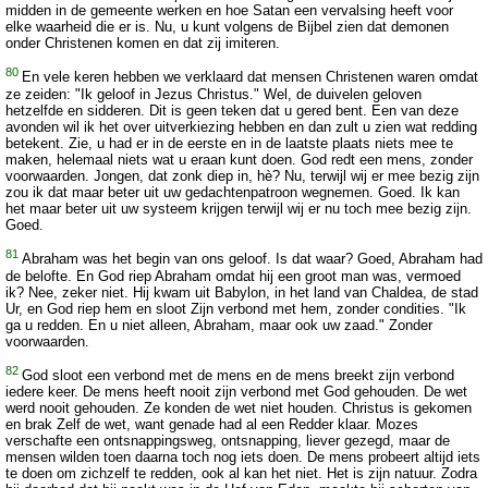
midden in de gemeente werken en hoe Satan een vervalsing heeft voor
elke waarheid die er is. Nu, u kunt volgens de Bijbel zien dat demonen
onder Christenen komen en dat zij imiteren.
80
En vele keren hebben we verklaard dat mensen Christenen waren omdat
ze zeiden: "Ik geloof in Jezus Christus." Wel, de duivelen geloven
hetzelfde en sidderen. Dit is geen teken dat u gered bent. Een van deze
avonden wil ik het over uitverkiezing hebben en dan zult u zien wat redding
betekent. Zie, u had er in de eerste en in de laatste plaats niets mee te
maken, helemaal niets wat u eraan kunt doen. God redt een mens, zonder
voorwaarden. Jongen, dat zonk diep in, hè? Nu, terwijl wij er mee bezig zijn
zou ik dat maar beter uit uw gedachtenpatroon wegnemen. Goed. Ik kan
het maar beter uit uw systeem krijgen terwijl wij er nu toch mee bezig zijn.
Goed.
81
Abraham was het begin van ons geloof. Is dat waar? Goed, Abraham had
de belofte. En God riep Abraham omdat hij een groot man was, vermoed
ik? Nee, zeker niet. Hij kwam uit Babylon, in het land van Chaldea, de stad
Ur, en God riep hem en sloot Zijn verbond met hem, zonder condities. "Ik
ga u redden. En u niet alleen, Abraham, maar ook uw zaad." Zonder
voorwaarden.
82
God sloot een verbond met de mens en de mens breekt zijn verbond
iedere keer. De mens heeft nooit zijn verbond met God gehouden. De wet
werd nooit gehouden. Ze konden de wet niet houden. Christus is gekomen
en brak Zelf de wet, want genade had al een Redder klaar. Mozes
verschafte een ontsnappingsweg, ontsnapping, liever gezegd, maar de
mensen wilden toen daarna toch nog iets doen. De mens probeert altijd iets
te doen om zichzelf te redden, ook al kan het niet. Het is zijn natuur. Zodra