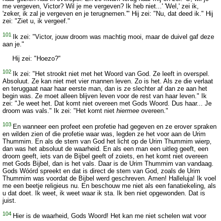
me vergeven, Victor? Wil je me vergeven? Ik heb niet...' 'Wel,' zei ik,
'zeker, ik zal je vergeven en je terugnemen.'" Hij zei: "Nu, dat deed ik." Hij
zei: "Ziet u, ik vergeef."
101
Ik zei: "Victor, jouw droom was machtig mooi, maar de duivel gaf deze
aan je."
Hij zei: "Hoezo?"
102
Ik zei: "Het strookt niet met het Woord van God. Ze leeft in overspel.
Absoluut. Ze kan niet met vier mannen leven. Zo is het. Als ze die verlaat
en teruggaat naar haar eerste man, dan is ze slechter af dan ze aan het
begin was. Ze moet alleen blijven leven voor de rest van haar leven." Ik
zei: "Je weet het. Dat komt niet overeen met Gods Woord. Dus haar... Je
droom was vals." Ik zei: "Het komt niet
hiermee
overeen."
103
En wanneer een profeet een profetie had gegeven en ze erover spraken
en wilden zien of die profetie waar was, legden ze het voor aan de Urim
Thummim. En als de stem van God het licht op de Urim Thummim wierp,
dan was het absoluut de waarheid. En als een man een uitleg geeft, een
droom geeft, iets van de Bijbel geeft of zoiets, en het komt niet overeen
met Gods Bijbel, dan is het vals. Daar is de Urim Thummim van vandaag.
Gods Wóórd spreekt en dat is direct de stem van God, zoals de Urim
Thummim was voordat de Bijbel werd geschreven. Amen! Halleluja! Ik voel
me een beetje religieus nu. En beschouw me niet als een fanatiekeling, als
u dat doet. Ik weet, ik weet waar ik sta. Ik ben niet opgewonden. Dat is
juist.
104
Hier is de waarheid, Gods Woord! Het kan me niet schelen wat voor