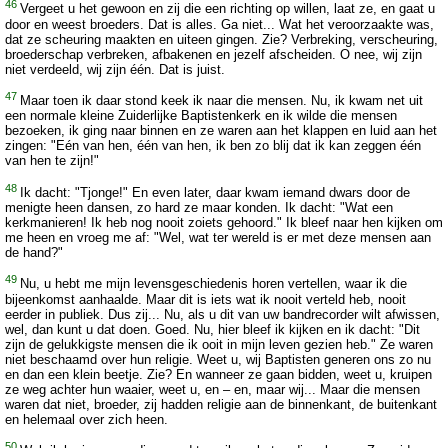
46
Vergeet u het gewoon en zij die een richting op willen, laat ze, en gaat u
door en weest broeders. Dat is alles. Ga niet... Wat het veroorzaakte was,
dat ze scheuring maakten en uiteen gingen. Zie? Verbreking, verscheuring,
broederschap verbreken, afbakenen en jezelf afscheiden. O nee, wij zijn
niet verdeeld, wij zijn één. Dat is juist.
47
Maar toen ik daar stond keek ik naar die mensen. Nu, ik kwam net uit
een normale kleine Zuiderlijke Baptistenkerk en ik wilde die mensen
bezoeken, ik ging naar binnen en ze waren aan het klappen en luid aan het
zingen: "Eén van hen, één van hen, ik ben zo blij dat ik kan zeggen één
van hen te zijn!"
48
Ik dacht: "Tjonge!" En even later, daar kwam iemand dwars door de
menigte heen dansen, zo hard ze maar konden. Ik dacht: "Wat een
kerkmanieren! Ik heb nog nooit zoiets gehoord." Ik bleef naar hen kijken om
me heen en vroeg me af: "Wel, wat ter wereld is er met deze mensen aan
de hand?"
49
Nu, u hebt me mijn levensgeschiedenis horen vertellen, waar ik die
bijeenkomst aanhaalde. Maar dit is iets wat ik nooit verteld heb, nooit
eerder in publiek. Dus zij... Nu, als u dit van uw bandrecorder wilt afwissen,
wel, dan kunt u dat doen. Goed. Nu, hier bleef ik kijken en ik dacht: "Dit
zijn de gelukkigste mensen die ik ooit in mijn leven gezien heb." Ze waren
niet beschaamd over hun religie. Weet u, wij Baptisten generen ons zo nu
en dan een klein beetje. Zie? En wanneer ze gaan bidden, weet u, kruipen
ze weg achter hun waaier, weet u, en – en, maar wij... Maar die mensen
waren dat niet, broeder, zij hadden religie aan de binnenkant, de buitenkant
en helemaal over zich heen.
50