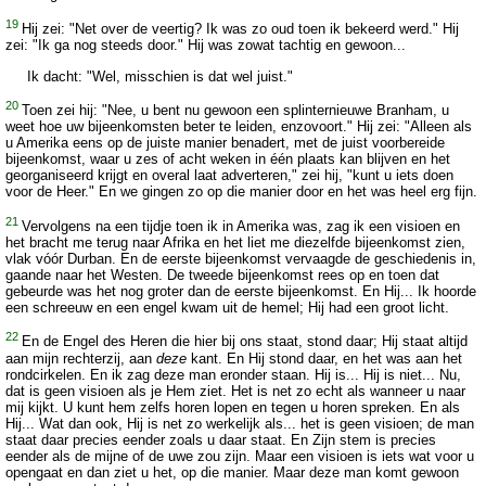
19
Hij zei: "Net over de veertig? Ik was zo oud toen ik bekeerd werd." Hij
zei: "Ik ga nog steeds door." Hij was zowat tachtig en gewoon...
Ik dacht: "Wel, misschien is dat wel juist."
20
Toen zei hij: "Nee, u bent nu gewoon een splinternieuwe Branham, u
weet hoe uw bijeenkomsten beter te leiden, enzovoort." Hij zei: "Alleen als
u Amerika eens op de juiste manier benadert, met de juist voorbereide
bijeenkomst, waar u zes of acht weken in één plaats kan blijven en het
georganiseerd krijgt en overal laat adverteren," zei hij, "kunt u iets doen
voor de Heer." En we gingen zo op die manier door en het was heel erg fijn.
21
Vervolgens na een tijdje toen ik in Amerika was, zag ik een visioen en
het bracht me terug naar Afrika en het liet me diezelfde bijeenkomst zien,
vlak vóór Durban. En de eerste bijeenkomst vervaagde de geschiedenis in,
gaande naar het Westen. De tweede bijeenkomst rees op en toen dat
gebeurde was het nog groter dan de eerste bijeenkomst. En Hij... Ik hoorde
een schreeuw en een engel kwam uit de hemel; Hij had een groot licht.
22
En de Engel des Heren die hier bij ons staat, stond daar; Hij staat altijd
aan mijn rechterzij, aan
deze
kant. En Hij stond daar, en het was aan het
rondcirkelen. En ik zag deze man eronder staan. Hij is... Hij is niet... Nu,
dat is geen visioen als je Hem ziet. Het is net zo echt als wanneer u naar
mij kijkt. U kunt hem zelfs horen lopen en tegen u horen spreken. En als
Hij... Wat dan ook, Hij is net zo werkelijk als... het is geen visioen; de man
staat daar precies eender zoals u daar staat. En Zijn stem is precies
eender als de mijne of de uwe zou zijn. Maar een visioen is iets wat voor u
opengaat en dan ziet u het, op die manier. Maar deze man komt gewoon