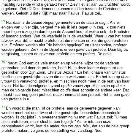
machtig ruisende wind u geraakt heeft? Zie? Het is: aan uw vruchten wordt
u gekend. Ziet u? Dus demonen kunnen midden tussen de Christenen
werken. Gelooft u dat? Kijk maar naar Paulus. Paulus zei...
69
Nu, daar is de
Spade Regen
gemeente van de laatste dag... Als er
enigen van u hier zijn, vergeef me als ik iets tegen u in zeg. Ik zou niets
meer tegen u zeggen dan tegen de Assemblies, of welke ook, de Baptisten,
of iemand anders. Wat de waarheid is is de waarheid. Waar u van het spoor
afweek was dit: u maakt profeten uit die mensen en zo, die geen profeten
zijn. Profeten worden niet "de handen opgelegd" en uitgezonden, profeten
worden geboren. Zie? In de Bijbel is er een
gave
van profetie. Daar lag uw
vergissing, tussen de gave van profetie en een profeet. De gave.
70
"Nadat God eertijds vele malen en op velerlei wijze tot de vaderen
gesproken had door de profeten, heeft Hij in deze laatste dagen tot ons
gesproken door Zijn Zoon, Christus Jezus." En het lichaam van Christus
heeft negen geestelijke gaven die er in werkzaam zijn. En het kan op
deze
vrouw zijn vanavond, profetie, en misschien nooit meer in de rest van haar
leven. Het kan de volgende avond op
die
vrouw zijn. Misschien op
deze
man de volgende keer, misschien op
die
daar achterin de andere keer. Dat
maakt haar nog geen profeet, maakt niemand een profeet. Het is een gave
van profetie in u.
71
En voordat die man, of de profetie, aan de gemeente gegeven kan
worden moet het door twee of drie geestelijke beoordelers beoordeeld
worden. Is dat juist? In overeenstemming nu met wat Paulus zei: "U mag
allen profeteren, maar slechts één tegelijk." Als er iets aan
deze
geopenbaard wordt, laat die ander dan zwijgen. Wel, dat zou de hele groep
profeten maken, volgens de leerstelling van vandaag. Nee,