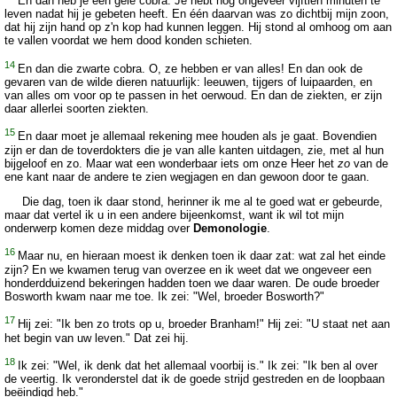
En dan heb je een gele cobra. Je hebt nog ongeveer vijftien minuten te
leven nadat hij je gebeten heeft. En één daarvan was zo dichtbij mijn zoon,
dat hij zijn hand op z'n kop had kunnen leggen. Hij stond al omhoog om aan
te vallen voordat we hem dood konden schieten.
14
En dan die zwarte cobra. O, ze hebben er van alles! En dan ook de
gevaren van de wilde dieren natuurlijk: leeuwen, tijgers of luipaarden, en
van alles om voor op te passen in het oerwoud. En dan de ziekten, er zijn
daar allerlei soorten ziekten.
15
En daar moet je allemaal rekening mee houden als je gaat. Bovendien
zijn er dan de toverdokters die je van alle kanten uitdagen, zie, met al hun
bijgeloof en zo. Maar wat een wonderbaar iets om onze Heer het
zo
van de
ene kant naar de andere te zien wegjagen en dan gewoon door te gaan.
Die dag, toen ik daar stond, herinner ik me al te goed wat er gebeurde,
maar dat vertel ik u in een andere bijeenkomst, want ik wil tot mijn
onderwerp komen deze middag over
Demonologie
.
16
Maar nu, en hieraan moest ik denken toen ik daar zat: wat zal het einde
zijn? En we kwamen terug van overzee en ik weet dat we ongeveer een
honderdduizend bekeringen hadden toen we daar waren. De oude broeder
Bosworth kwam naar me toe. Ik zei: "Wel, broeder Bosworth?"
17
Hij zei: "Ik ben zo trots op u, broeder Branham!" Hij zei: "U staat net aan
het begin van uw leven." Dat zei hij.
18
Ik zei: "Wel, ik denk dat het allemaal voorbij is." Ik zei: "Ik ben al over
de veertig. Ik veronderstel dat ik de goede strijd gestreden en de loopbaan
beëindigd heb."