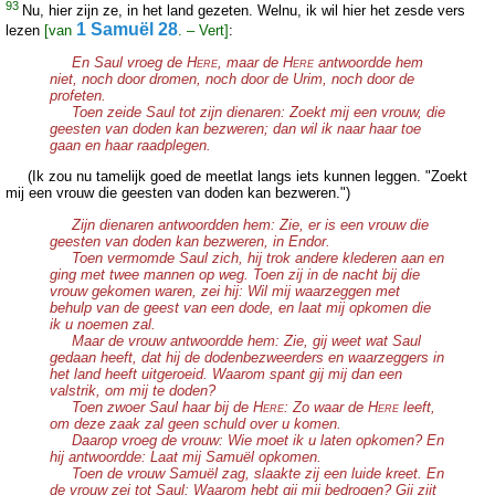
93
Nu, hier zijn ze, in het land gezeten. Welnu, ik wil hier het zesde vers
1 Samuël 28
lezen
[van
. – Vert]
:
En Saul vroeg de H
, maar de H
antwoordde hem
ERE
ERE
niet, noch door dromen, noch door de Urim, noch door de
profeten.
Toen zeide Saul tot zijn dienaren: Zoekt mij een vrouw, die
geesten van doden kan bezweren; dan wil ik naar haar toe
gaan en haar raadplegen.
(Ik zou nu tamelijk goed de meetlat langs iets kunnen leggen. "Zoekt
mij een vrouw die geesten van doden kan bezweren.")
Zijn dienaren antwoordden hem: Zie, er is een vrouw die
geesten van doden kan bezweren, in Endor.
Toen vermomde Saul zich, hij trok andere klederen aan en
ging met twee mannen op weg. Toen zij in de nacht bij die
vrouw gekomen waren, zei hij: Wil mij waarzeggen met
behulp van de geest van een dode, en laat mij opkomen die
ik u noemen zal.
Maar de vrouw antwoordde hem: Zie, gij weet wat Saul
gedaan heeft, dat hij de dodenbezweerders en waarzeggers in
het land heeft uitgeroeid. Waarom spant gij mij dan een
valstrik, om mij te doden?
Toen zwoer Saul haar bij de H
: Zo waar de H
leeft,
ERE
ERE
om deze zaak zal geen schuld over u komen.
Daarop vroeg de vrouw: Wie moet ik u laten opkomen? En
hij antwoordde: Laat mij Samuël opkomen.
Toen de vrouw Samuël zag, slaakte zij een luide kreet. En
de vrouw zei tot Saul: Waarom hebt gij mij bedrogen? Gij zijt