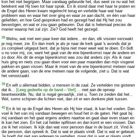
kon het niet begrijpen. Maar vandaag gebeurde het, dus weet ze nu wat het
betekent wat Hij toen tot haar sprak. En ik stond daar met haar te praten en
de Engel des Heren kwam regelrecht terug en vertelde haar wat haar
probleem was en waar het over ging en waar ze aan dacht, en één van haar
geliefden, en hoe God gesproken had en gezegd had dat Hij het zou
bevestigen, en wat er zou gaan gebeuren. Dus dat is helemaal precies de
manier waarop het zal zijn. Zie? God heeft het gezegd.
38
Welnu, wat met een paar keer dat iedere... en dan, elk visioen verzwakt
je nog meer, zie. En dan merk je als je naar de kerk gaat 's avonds dat je
zo compleet uitgeput bent, dat je bijna niet meer weet wat te doen. En bidt
u nu voor mij, zie, want het gaat van de ene bijeenkomst naar de andere en
zo door. Als dit de enige bijeenkomst was zou dat anders zijn. Als ik naar
huis ging en niets zou gaan doen voor een paar maanden dan mijn visgerei
pakken en gaan vissen. Maar ik moet van de ene bijeenkomst meteen naar
de andere gaan, van de ene meteen naar de volgende, ziet u. Dat is wat
het veroorzaakt.
39
En wilt u allemaal bidden, u mensen in de zaal. Ze vertelden me gisteren
dat ik...
[Leeg gedeelte op de band – Vert]
... niet aan de oproep
beantwoordde. Nu, dat is nogal gevaarlijk, ziet u. Toen ze zeiden dat het...
Wel, soms schijnen die lichten niet, dan zit er een donkere plek tussen.
40
En ik let op de Engel des Heren als Hij hier staat, ik kan het voelen. Dan
voel ik het van mij vandaan bewegen en houd het in de gaten. Het gaat bij
mij vandaan en het gaat ergens anders naartoe en gaat daar even staan en
ik kan het zien. En het zal helder opflitsen en dan komt er een visioen. Dan
zie ik het visioen. Ik kijk dan wat voor persoon daar in de buurt zit. Vind ik
die persoon, dan spreek ik. Dat is wat er plaats vindt. Dat is wat er gebeurt.
Je hoeft dat niet aan iedereen te vertellen, maar dat is wat er plaats vindt,