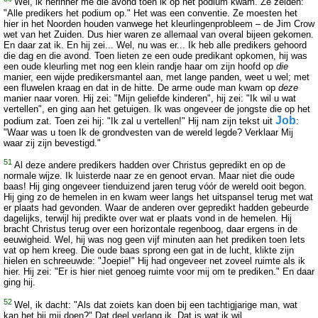
Wel, ik herinner me die avond toen ik op het podium kwam. Ze zeiden:
"Alle predikers het podium op." Het was een conventie. Ze moesten het
hier in het Noorden houden vanwege het kleurlingenprobleem – de Jim Crow
wet van het Zuiden. Dus hier waren ze allemaal van overal bijeen gekomen.
En daar zat ik. En hij zei... Wel, nu was er... Ik heb alle predikers gehoord
die dag en die avond. Toen lieten ze een oude predikant opkomen, hij was
een oude kleurling met nog een klein randje haar om zijn hoofd op
die
manier, een wijde predikersmantel aan, met lange panden, weet u wel; met
een fluwelen kraag en dat in de hitte. De arme oude man kwam op
deze
manier naar voren. Hij zei: "Mijn geliefde kinderen", hij zei: "Ik wil u wat
vertellen", en ging aan het getuigen. Ik was ongeveer de jongste die op het
Job
podium zat. Toen zei hij: "Ik zal u vertellen!" Hij nam zijn tekst uit
:
"Waar was u toen Ik de grondvesten van de wereld legde? Verklaar Mij
waar zij zijn bevestigd."
51
Al deze andere predikers hadden over Christus gepredikt en op de
normale wijze. Ik luisterde naar ze en genoot ervan. Maar niet die oude
baas! Hij ging ongeveer tienduizend jaren terug vóór de wereld ooit begon.
Hij ging zo de hemelen in en kwam weer langs het uitspansel terug met wat
er plaats had gevonden. Waar de anderen over gepredikt hadden gebeurde
dagelijks, terwijl hij predikte over wat er plaats vond in de hemelen. Hij
bracht Christus terug over een horizontale regenboog, daar ergens in de
eeuwigheid. Wel, hij was nog geen vijf minuten aan het prediken toen Iets
vat op hem kreeg. Die oude baas sprong een gat in de lucht, klikte zijn
hielen en schreeuwde: "Joepie!" Hij had ongeveer net zoveel ruimte als ik
hier. Hij zei: "Er is hier niet genoeg ruimte voor mij om te prediken." En daar
ging hij.
52
Wel, ik dacht: "Als dat zoiets kan doen bij een tachtigjarige man, wat
kan het bij mij doen?" Dat deel verlang ik. Dat is wat ik wil.