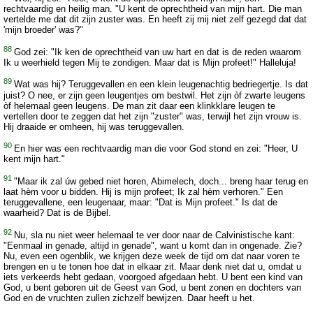
rechtvaardig en heilig man. "U kent de oprechtheid van mijn hart. Die man
vertelde me dat dit zijn zuster was. En heeft zij mij niet zelf gezegd dat dat
'mijn broeder' was?"
88
God zei: "Ik ken de oprechtheid van uw hart en dat is de reden waarom
Ik u weerhield tegen Mij te zondigen. Maar dat is Mijn profeet!" Halleluja!
89
Wat was hij? Teruggevallen en een klein leugenachtig bedriegertje. Is dat
juist? O nee, er zijn geen leugentjes om bestwil. Het zijn òf zwarte leugens
òf helemaal geen leugens. De man zit daar een klinkklare leugen te
vertellen door te zeggen dat het zijn "zuster" was, terwijl het zijn vrouw is.
Hij draaide er omheen, hij was teruggevallen.
90
En hier was een rechtvaardig man die voor God stond en zei: "Heer, U
kent mijn hart."
91
"Maar ik zal úw gebed niet horen, Abimelech, doch... breng haar terug en
laat hèm voor u bidden. Hij is mijn profeet; Ik zal hèm verhoren." Een
teruggevallene, een leugenaar, maar: "Dat is Mijn profeet." Is dat de
waarheid? Dat is de Bijbel.
92
Nu, sla nu niet weer helemaal te ver door naar de Calvinistische kant:
"Eenmaal in genade, altijd in genade", want u komt dan in ongenade. Zie?
Nu, even een ogenblik, we krijgen deze week de tijd om dat naar voren te
brengen en u te tonen hoe dat in elkaar zit. Maar denk niet dat u, omdat u
iets verkeerds hebt gedaan, voorgoed afgedaan hebt. U bent een kind van
God, u bent geboren uit de Geest van God, u bent zonen en dochters van
God en de vruchten zullen zichzelf bewijzen. Daar heeft u het.