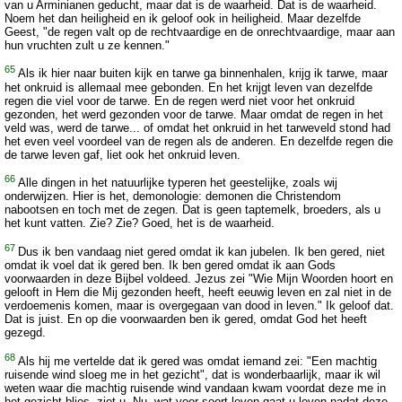
van u Arminianen geducht, maar dat is de waarheid. Dat is de waarheid.
Noem het dan heiligheid en ik geloof ook in heiligheid. Maar dezelfde
Geest, "de regen valt op de rechtvaardige en de onrechtvaardige, maar aan
hun vruchten zult u ze kennen."
65
Als ik hier naar buiten kijk en tarwe ga binnenhalen, krijg ik tarwe, maar
het onkruid is allemaal mee gebonden. En het krijgt leven van dezelfde
regen die viel voor de tarwe. En de regen werd niet voor het onkruid
gezonden, het werd gezonden voor de tarwe. Maar omdat de regen in het
veld was, werd de tarwe... of omdat het onkruid in het tarweveld stond had
het even veel voordeel van de regen als de anderen. En dezelfde regen die
de tarwe leven gaf, liet ook het onkruid leven.
66
Alle dingen in het natuurlijke typeren het geestelijke, zoals wij
onderwijzen. Hier is het, demonologie: demonen die Christendom
nabootsen en toch met de zegen. Dat is geen taptemelk, broeders, als u
het kunt vatten. Zie? Zie? Goed, het is de waarheid.
67
Dus ik ben vandaag niet gered omdat ik kan jubelen. Ik ben gered, niet
omdat ik voel dat ik gered ben. Ik ben gered omdat ik aan Gods
voorwaarden in deze Bijbel voldeed. Jezus zei "Wie Mijn Woorden hoort en
gelooft in Hem die Mij gezonden heeft, heeft eeuwig leven en zal niet in de
verdoemenis komen, maar is overgegaan van dood in leven." Ik geloof dat.
Dat is juist. En op die voorwaarden ben ik gered, omdat God het heeft
gezegd.
68
Als hij me vertelde dat ik gered was omdat iemand zei: "Een machtig
ruisende wind sloeg me in het gezicht", dat is wonderbaarlijk, maar ik wil
weten waar die machtig ruisende wind vandaan kwam voordat deze me in
het gezicht blies, ziet u. Nu, wat voor soort leven gaat u leven nadat deze