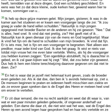
heeft, temidden van al deze dingen, God een schilderij geschilderd. En
eens was het zo dat deze kleine, oude kerken hier, gewend waren hier te
komen, sommigen van u...
35
Ik heb op deze grijze mannen gelet. Mijn jongen, gisteren; ik was in de
kamer aan het studeren en er kwam een voorganger langs die zei: "Ik zou
graag je vader de hand willen schudden." Natuurlijk is mijn jongen
opgegroeid met broeder Baxter en de anderen en hij zei gewoon: "Nee." Dat
is alles, heel snel. Ik vind dat niet prettig, zie? Het geeft niet of ik...
Natuurlijk kan ik geen dienaar zijn van de mens en God tegelijkertijd. Maar
ik vind het fijn om de hand te schudden van mijn broeders. Ik vind dat fijn.
Er is iets mee, het is fijn om een voorganger te begroeten. Niet alleen een
prediker, maar ieder kind van God. Ik doe het graag. Ik wist er niets van
totdat mijn vrouw het me even later vertelde. Welnu, als hij die voorganger
zou hebben kunnen zeggen: "Een ogenblikje alstublieft, hij is daarachter in
gebed, en ik zal gaan kijken wat hij zegt." Wel, dat zou beter zijn geweest.
Dus heb ik hem een kleine terechtwijzing daarover gegeven om dat niet te
doen. Zie?
36
En het is waar dat je jezelf niet helemaal kunt geven, zoals de broeder
even geleden zei. Als ik dat doe, dan ben ik 's avonds helemaal op, ziet u.
De mensen beginnen te praten en iedereen heeft misschien een ziekte en
als ze erover gaan spreken dan is de Engel des Heren er meteen heel snel
om erover te vertellen.
37
Er zit daar iemand, die me nu recht aankijkt en weet dat dit waar is, van
wat er een paar minuten geleden gebeurde, of ongeveer anderhalf uur
geleden. Een dame die daar zit, die niet wist wat het was, wat de Engel des
Heren op een avond tegen haar gesproken had en haar iets vertelde en ze