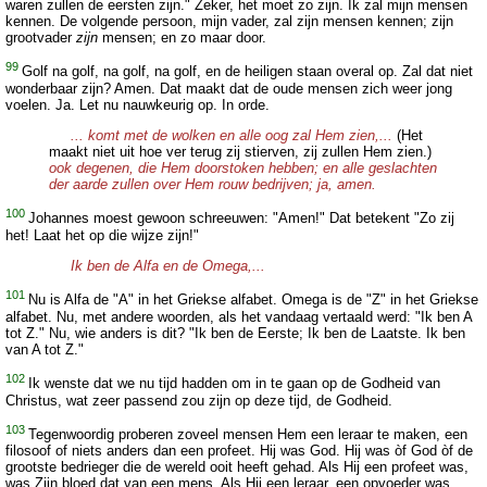
waren zullen de eersten zijn." Zeker, het moet zo zijn. Ik zal mijn mensen
kennen. De volgende persoon, mijn vader, zal zijn mensen kennen; zijn
grootvader
zijn
mensen; en zo maar door.
99
Golf na golf, na golf, na golf, en de heiligen staan overal op. Zal dat niet
wonderbaar zijn? Amen. Dat maakt dat de oude mensen zich weer jong
voelen. Ja. Let nu nauwkeurig op. In orde.
... komt met de wolken en alle oog zal Hem zien,...
(Het
maakt niet uit hoe ver terug zij stierven, zij zullen Hem zien.)
ook degenen, die Hem doorstoken hebben; en alle geslachten
der aarde zullen over Hem rouw bedrijven; ja, amen.
100
Johannes moest gewoon schreeuwen: "Amen!" Dat betekent "Zo zij
het! Laat het op die wijze zijn!"
Ik ben de Alfa en de Omega,...
101
Nu is Alfa de "A" in het Griekse alfabet. Omega is de "Z" in het Griekse
alfabet. Nu, met andere woorden, als het vandaag vertaald werd: "Ik ben A
tot Z." Nu, wie anders is dit? "Ik ben de Eerste; Ik ben de Laatste. Ik ben
van A tot Z."
102
Ik wenste dat we nu tijd hadden om in te gaan op de Godheid van
Christus, wat zeer passend zou zijn op deze tijd, de Godheid.
103
Tegenwoordig proberen zoveel mensen Hem een leraar te maken, een
filosoof of niets anders dan een profeet. Hij was God. Hij was òf God òf de
grootste bedrieger die de wereld ooit heeft gehad. Als Hij een profeet was,
was Zijn bloed dat van een mens. Als Hij een leraar, een opvoeder was,