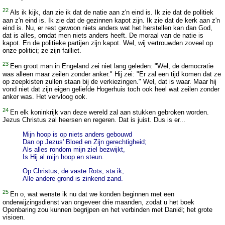
22
Als ik kijk, dan zie ik dat de natie aan z'n eind is. Ik zie dat de politiek
aan z'n eind is. Ik zie dat de gezinnen kapot zijn. Ik zie dat de kerk aan z'n
eind is. Nu, er rest gewoon niets anders wat het herstellen kan dan God,
dat is alles, omdat men niets anders heeft. De moraal van de natie is
kapot. En de politieke partijen zijn kapot. Wel, wij vertrouwden zoveel op
onze politici; ze zijn failliet.
23
Een groot man in Engeland zei niet lang geleden: "Wel, de democratie
was alleen maar zeilen zonder anker." Hij zei: "Er zal een tijd komen dat ze
op zeepkisten zullen staan bij de verkiezingen." Wel, dat is waar. Maar hij
vond niet dat zijn eigen geliefde Hogerhuis toch ook heel wat zeilen zonder
anker was. Het vervloog ook.
24
En elk koninkrijk van deze wereld zal aan stukken gebroken worden.
Jezus Christus zal heersen en regeren. Dat is juist. Dus is er...
Mijn hoop is op niets anders gebouwd
Dan op Jezus' Bloed en Zijn gerechtigheid;
Als alles rondom mijn ziel bezwijkt,
Is Hij al mijn hoop en steun.
Op Christus, de vaste Rots, sta ik,
Alle andere grond is zinkend zand.
25
En o, wat wenste ik nu dat we konden beginnen met een
onderwijzingsdienst van ongeveer drie maanden, zodat u het boek
Openbaring zou kunnen begrijpen en het verbinden met Daniël; het grote
visioen.