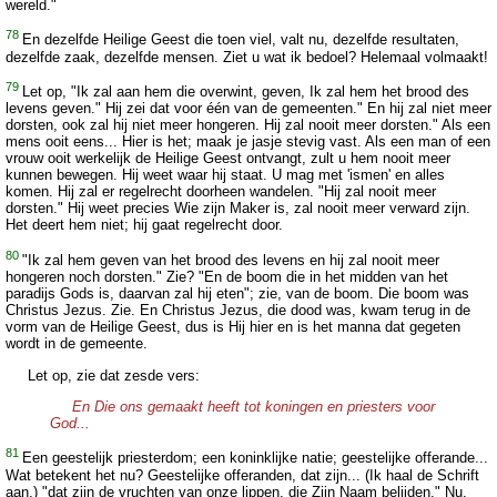
wereld."
78
En dezelfde Heilige Geest die toen viel, valt nu, dezelfde resultaten,
dezelfde zaak, dezelfde mensen. Ziet u wat ik bedoel? Helemaal volmaakt!
79
Let op, "Ik zal aan hem die overwint, geven, Ik zal hem het brood des
levens geven." Hij zei dat voor één van de gemeenten." En hij zal niet meer
dorsten, ook zal hij niet meer hongeren. Hij zal nooit meer dorsten." Als een
mens ooit eens... Hier is het; maak je jasje stevig vast. Als een man of een
vrouw ooit werkelijk de Heilige Geest ontvangt, zult u hem nooit meer
kunnen bewegen. Hij weet waar hij staat. U mag met 'ismen' en alles
komen. Hij zal er regelrecht doorheen wandelen. "Hij zal nooit meer
dorsten." Hij weet precies Wie zijn Maker is, zal nooit meer verward zijn.
Het deert hem niet; hij gaat regelrecht door.
80
"Ik zal hem geven van het brood des levens en hij zal nooit meer
hongeren noch dorsten." Zie? "En de boom die in het midden van het
paradijs Gods is, daarvan zal hij eten"; zie, van de boom. Die boom was
Christus Jezus. Zie. En Christus Jezus, die dood was, kwam terug in de
vorm van de Heilige Geest, dus is Hij hier en is het manna dat gegeten
wordt in de gemeente.
Let op, zie dat zesde vers:
En Die ons gemaakt heeft tot koningen en priesters voor
God...
81
Een geestelijk priesterdom; een koninklijke natie; geestelijke offerande...
Wat betekent het nu? Geestelijke offeranden, dat zijn... (Ik haal de Schrift
aan.) "dat zijn de vruchten van onze lippen, die Zijn Naam belijden." Nu,