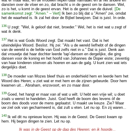
wat er maar was, en de vrouwen liepen daar halfnaakt en al het andere en
dansten over de vloer en zo, dat bracht u in de geest om te dansen. Wel,
zo is het, u komt in de geest ervan. Het is de geest van de duivel.
[De
samenkomst zegt: "Amen." – Vert]
Ik ben zo blij dat u "Amen" zei, omdat
het de waarheid is. Ik zal het door de Bijbel bewijzen. Dat is juist. In orde.
136
U zegt: "Wel, ik geloof dat niet, broeder." Wel, het is niet wat u zegt of
wat ik denk.
137
Het is wat Gods Woord zegt. Dat maakt het vast. Dat is het
uiteindelijke Woord. Beslist. Hij zei: "Als u de wereld liefhebt of de dingen
van de wereld is de liefde van God zelfs niet in u." Dat is juist. Denk aan
dat vrouwtje dat haar dochter leerde 'tap'-dansen en dergelijke, die ging
dansen voor de koning en het hoofd van Johannes de Doper eiste; zeventig
van haar kinderen stierven als hoeren en aan de galg. U kunt zien wat iets
dergelijks doet.
138
De moeder van Mozes bleef thuis en onderhield hem en leerde hem het
Woord des Heren; u ziet wat er met hem en de zijnen gebeurde. Door hem
kwamen uit... Abraham, enzovoort, en zo maar door.
139
Goed, het hangt er maar van af wat u wilt. U hebt een vrije wil; u doet
zoals u wenst te handelen. Juist. God heeft de boom des levens òf de
boom des doods voor de mens geplaatst. U maakt uw keuze. Zie? Waar
uw ziel ook van gecharmeerd is, dat zult u eten. Let nu op. En zij waren...
140
Ik wil dit nu opnieuw lezen. Hij was in de Geest. De Geest kwam op
hem. Hij begon dingen te zien. Let nu op.
Ik was in de Geest op de dag des Heeren; en ik hoorde...