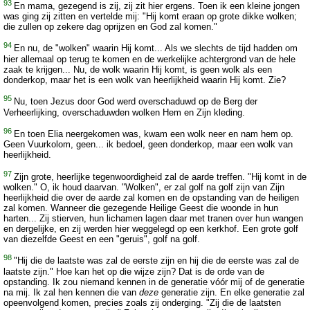
93
En mama, gezegend is zij, zij zit hier ergens. Toen ik een kleine jongen
was ging zij zitten en vertelde mij: "Hij komt eraan op grote dikke wolken;
die zullen op zekere dag oprijzen en God zal komen."
94
En nu, de "wolken" waarin Hij komt... Als we slechts de tijd hadden om
hier allemaal op terug te komen en de werkelijke achtergrond van de hele
zaak te krijgen... Nu, de wolk waarin Hij komt, is geen wolk als een
donderkop, maar het is een wolk van heerlijkheid waarin Hij komt. Zie?
95
Nu, toen Jezus door God werd overschaduwd op de Berg der
Verheerlijking, overschaduwden wolken Hem en Zijn kleding.
96
En toen Elia neergekomen was, kwam een wolk neer en nam hem op.
Geen Vuurkolom, geen... ik bedoel, geen donderkop, maar een wolk van
heerlijkheid.
97
Zijn grote, heerlijke tegenwoordigheid zal de aarde treffen. "Hij komt in de
wolken." O, ik houd daarvan. "Wolken", er zal golf na golf zijn van Zijn
heerlijkheid die over de aarde zal komen en de opstanding van de heiligen
zal komen. Wanneer die gezegende Heilige Geest die woonde in hun
harten... Zij stierven, hun lichamen lagen daar met tranen over hun wangen
en dergelijke, en zij werden hier weggelegd op een kerkhof. Een grote golf
van diezelfde Geest en een "geruis", golf na golf.
98
"Hij die de laatste was zal de eerste zijn en hij die de eerste was zal de
laatste zijn." Hoe kan het op die wijze zijn? Dat is de orde van de
opstanding. Ik zou niemand kennen in de generatie vóór mij of de generatie
na mij. Ik zal hen kennen die van
deze
generatie zijn. En elke generatie zal
opeenvolgend komen, precies zoals zij onderging. "Zij die de laatsten