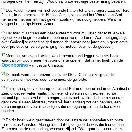
nu tegenover Hem en Zijn Woord zal onze eeuwige bestemming bepalen.
35
Dus Vader, komen wij met bevende harten tot U en vragen: Laat de Here
Jezus, in de vorm van de Heilige Geest, vanavond het Woord van God
nemen en het aan elk hart geven, zoals wij het nodig hebben. Want wij
vragen het in Zijn Naam. Amen.
36
Het mag misschien een beetje vreemd voor mij lijken dat ik nu enkele
ogenblikken begin te proberen een onderwerp te leren. Want het ging altijd
over Goddelijke genezing gedurende de laatste paar jaren en in geen geval
over profetie, en vervolgens ging het meteen over tot de gebedsrij.
37
Maar nu, vanavond, willen we de achtergrond leggen van het boek
waarvan wij God vragen het voor ons te openen, dat is het boek van de
Openbaring
van Jezus Christus.
38
Dit boek werd geschreven ongeveer 96 na Christus, volgens de
schrijvers, en het was door Johannes, de geliefde.
39
En hij kreeg dit visioen op het eiland Patmos, een eiland in de Aziatische
Zee, ongeveer vijfentwintig kilometer of zoiets in omtrek, een echte
rotsachtige plaats vol met slangen, enzovoort, welke de Romeinse natie
gebruikte als een Alcatraz, zoals wij het vandaag zouden hebben, een
verbanningsoord voor misdadigers die de regering niet in de hand kon
houden.
40
En dit boek werd geschreven door de laatste der apostelen van onze
Here Jezus Christus. Men gelooft dat hij de geliefde was die leunde aan
Zijn borst na de opstanding; waarvan Hij zei: "Wat gaat het u aan als hij