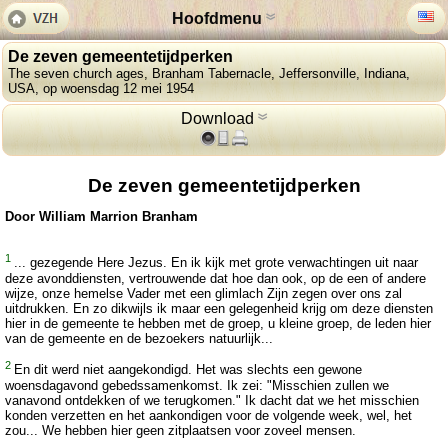
Hoofdmenu
De zeven gemeentetijdperken
The seven church ages, Branham Tabernacle, Jeffersonville, Indiana,
USA, op woensdag 12 mei 1954
Download
De zeven gemeentetijdperken
Door William Marrion Branham
1
... gezegende Here Jezus. En ik kijk met grote verwachtingen uit naar
deze avonddiensten, vertrouwende dat hoe dan ook, op de een of andere
wijze, onze hemelse Vader met een glimlach Zijn zegen over ons zal
uitdrukken. En zo dikwijls ik maar een gelegenheid krijg om deze diensten
hier in de gemeente te hebben met de groep, u kleine groep, de leden hier
van de gemeente en de bezoekers natuurlijk...
2
En dit werd niet aangekondigd. Het was slechts een gewone
woensdagavond gebedssamenkomst. Ik zei: "Misschien zullen we
vanavond ontdekken of we terugkomen." Ik dacht dat we het misschien
konden verzetten en het aankondigen voor de volgende week, wel, het
zou... We hebben hier geen zitplaatsen voor zoveel mensen.