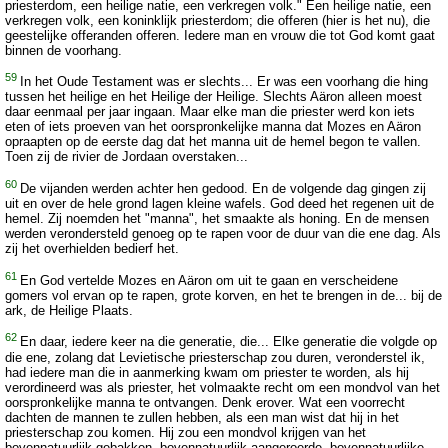
priesterdom, een heilige natie, een verkregen volk." Een heilige natie, een
verkregen volk, een koninklijk priesterdom; die offeren (hier is het nu), die
geestelijke offeranden offeren. Iedere man en vrouw die tot God komt gaat
binnen de voorhang.
59
In het Oude Testament was er slechts... Er was een voorhang die hing
tussen het heilige en het Heilige der Heilige. Slechts Aäron alleen moest
daar eenmaal per jaar ingaan. Maar elke man die priester werd kon iets
eten of iets proeven van het oorspronkelijke manna dat Mozes en Aäron
opraapten op de eerste dag dat het manna uit de hemel begon te vallen.
Toen zij de rivier de Jordaan overstaken...
60
De vijanden werden achter hen gedood. En de volgende dag gingen zij
uit en over de hele grond lagen kleine wafels. God deed het regenen uit de
hemel. Zij noemden het "manna", het smaakte als honing. En de mensen
werden verondersteld genoeg op te rapen voor de duur van die ene dag. Als
zij het overhielden bedierf het.
61
En God vertelde Mozes en Aäron om uit te gaan en verscheidene
gomers vol ervan op te rapen, grote korven, en het te brengen in de... bij de
ark, de Heilige Plaats.
62
En daar, iedere keer na die generatie, die... Elke generatie die volgde op
die ene, zolang dat Levietische priesterschap zou duren, veronderstel ik,
had iedere man die in aanmerking kwam om priester te worden, als hij
verordineerd was als priester, het volmaakte recht om een mondvol van het
oorspronkelijke manna te ontvangen. Denk erover. Wat een voorrecht
dachten de mannen te zullen hebben, als een man wist dat hij in het
priesterschap zou komen. Hij zou een mondvol krijgen van het
bovennatuurlijk gebakken, bovennatuurlijk aangeroerde, bovennatuurlijke