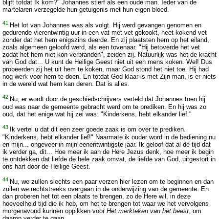
blijft totdat Ik kom?" Johannes stierf als een oude man. Ieder van de
martelaren verzegelde hun getuigenis met hun eigen bloed.
41
Het lot van Johannes was als volgt. Hij werd gevangen genomen en
gedurende vierentwintig uur in een vat met vet gekookt, heet kokend vet
zonder dat het hem enigszins deerde. En zij plaatsten hem op het eiland,
zoals algemeen geloofd werd, als een tovenaar. "Hij betoverde het vet
zodat het hem niet kon verbranden", zeiden zij. Natuurlijk was het de kracht
van God dat... U kunt de Heilige Geest niet uit een mens koken. Wel! Dus
probeerden zij het uit hem te koken, maar God stond het niet toe. Hij had
nog werk voor hem te doen. En totdat God klaar is met Zijn man, is er niets
in de wereld wat hem kan deren. Dat is alles.
42
Nu, er wordt door de geschiedschrijvers verteld dat Johannes toen hij
oud was naar de gemeente gebracht werd om te prediken. En hij was zo
oud, dat het enige wat hij zei was: "Kinderkens, hebt elkander lief."
43
Ik vertel u dat dit een zeer goede zaak is om over te prediken.
"Kinderkens, hebt elkander lief!" Naarmate ik ouder word in de bediening nu
en mijn... ongeveer in mijn eenentwintigste jaar. Ik geloof dat al de tijd dat
ik verder ga, dit... Hoe meer ik aan de Here Jezus denk, hoe meer ik begin
te ontdekken dat liefde de hele zaak omvat, de liefde van God, uitgestort in
ons hart door de Heilige Geest.
44
Nu, we zullen slechts een paar verzen hier lezen om te beginnen en dan
zullen we rechtstreeks overgaan in de onderwijzing van de gemeente. En
dan proberen het tot een plaats te brengen, zo de Here wil, in deze
hoeveelheid tijd die ik heb, om het te brengen tot waar we het vervolgens
morgenavond kunnen oppikken voor
Het merkteken van het beest
, om
daarop verder te gaan.