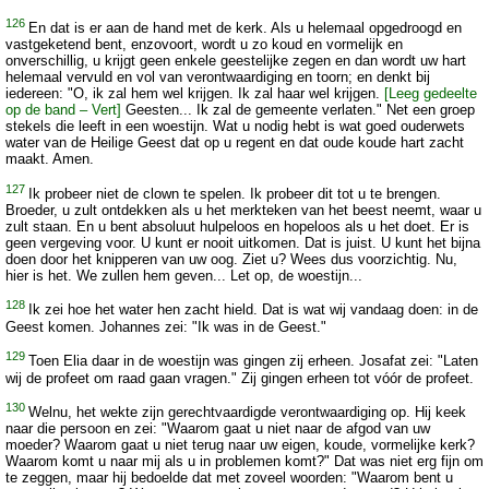
126
En dat is er aan de hand met de kerk. Als u helemaal opgedroogd en
vastgeketend bent, enzovoort, wordt u zo koud en vormelijk en
onverschillig, u krijgt geen enkele geestelijke zegen en dan wordt uw hart
helemaal vervuld en vol van verontwaardiging en toorn; en denkt bij
iedereen: "O, ik zal hem wel krijgen. Ik zal haar wel krijgen.
[Leeg gedeelte
op de band – Vert]
Geesten... Ik zal de gemeente verlaten." Net een groep
stekels die leeft in een woestijn. Wat u nodig hebt is wat goed ouderwets
water van de Heilige Geest dat op u regent en dat oude koude hart zacht
maakt. Amen.
127
Ik probeer niet de clown te spelen. Ik probeer dit tot u te brengen.
Broeder, u zult ontdekken als u het merkteken van het beest neemt, waar u
zult staan. En u bent absoluut hulpeloos en hopeloos als u het doet. Er is
geen vergeving voor. U kunt er nooit uitkomen. Dat is juist. U kunt het bijna
doen door het knipperen van uw oog. Ziet u? Wees dus voorzichtig. Nu,
hier is het. We zullen hem geven... Let op, de woestijn...
128
Ik zei hoe het water hen zacht hield. Dat is wat wij vandaag doen: in de
Geest komen. Johannes zei: "Ik was in de Geest."
129
Toen Elia daar in de woestijn was gingen zij erheen. Josafat zei: "Laten
wij de profeet om raad gaan vragen." Zij gingen erheen tot vóór de profeet.
130
Welnu, het wekte zijn gerechtvaardigde verontwaardiging op. Hij keek
naar die persoon en zei: "Waarom gaat u niet naar de afgod van uw
moeder? Waarom gaat u niet terug naar uw eigen, koude, vormelijke kerk?
Waarom komt u naar mij als u in problemen komt?" Dat was niet erg fijn om
te zeggen, maar hij bedoelde dat met zoveel woorden: "Waarom bent u