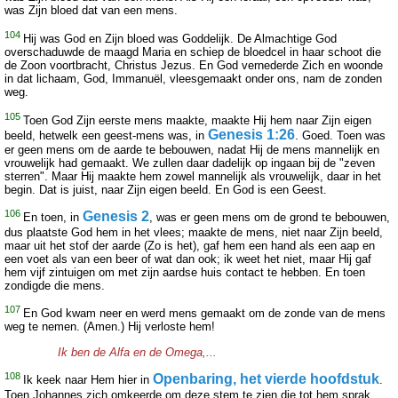
was Zijn bloed dat van een mens.
104
Hij was God en Zijn bloed was Goddelijk. De Almachtige God
overschaduwde de maagd Maria en schiep de bloedcel in haar schoot die
de Zoon voortbracht, Christus Jezus. En God vernederde Zich en woonde
in dat lichaam, God, Immanuël, vleesgemaakt onder ons, nam de zonden
weg.
105
Toen God Zijn eerste mens maakte, maakte Hij hem naar Zijn eigen
Genesis 1:26
beeld, hetwelk een geest-mens was, in
. Goed. Toen was
er geen mens om de aarde te bebouwen, nadat Hij de mens mannelijk en
vrouwelijk had gemaakt. We zullen daar dadelijk op ingaan bij de "zeven
sterren". Maar Hij maakte hem zowel mannelijk als vrouwelijk, daar in het
begin. Dat is juist, naar Zijn eigen beeld. En God is een Geest.
106
Genesis 2
En toen, in
, was er geen mens om de grond te bebouwen,
dus plaatste God hem in het vlees; maakte de mens, niet naar Zijn beeld,
maar uit het stof der aarde (Zo is het), gaf hem een hand als een aap en
een voet als van een beer of wat dan ook; ik weet het niet, maar Hij gaf
hem vijf zintuigen om met zijn aardse huis contact te hebben. En toen
zondigde die mens.
107
En God kwam neer en werd mens gemaakt om de zonde van de mens
weg te nemen. (Amen.) Hij verloste hem!
Ik ben de Alfa en de Omega,...
108
Openbaring, het vierde hoofdstuk
Ik keek naar Hem hier in
.
Toen Johannes zich omkeerde om deze stem te zien die tot hem sprak,