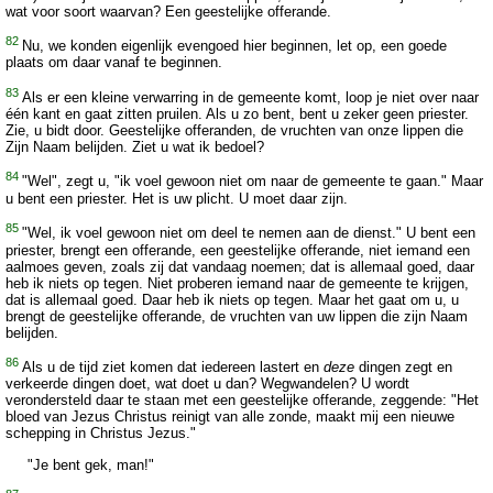
wat voor soort waarvan? Een geestelijke offerande.
82
Nu, we konden eigenlijk evengoed hier beginnen, let op, een goede
plaats om daar vanaf te beginnen.
83
Als er een kleine verwarring in de gemeente komt, loop je niet over naar
één kant en gaat zitten pruilen. Als u zo bent, bent u zeker geen priester.
Zie, u bidt door. Geestelijke offeranden, de vruchten van onze lippen die
Zijn Naam belijden. Ziet u wat ik bedoel?
84
"Wel", zegt u, "ik voel gewoon niet om naar de gemeente te gaan." Maar
u bent een priester. Het is uw plicht. U moet daar zijn.
85
"Wel, ik voel gewoon niet om deel te nemen aan de dienst." U bent een
priester, brengt een offerande, een geestelijke offerande, niet iemand een
aalmoes geven, zoals zij dat vandaag noemen; dat is allemaal goed, daar
heb ik niets op tegen. Niet proberen iemand naar de gemeente te krijgen,
dat is allemaal goed. Daar heb ik niets op tegen. Maar het gaat om u, u
brengt de geestelijke offerande, de vruchten van uw lippen die zijn Naam
belijden.
86
Als u de tijd ziet komen dat iedereen lastert en
deze
dingen zegt en
verkeerde dingen doet, wat doet u dan? Wegwandelen? U wordt
verondersteld daar te staan met een geestelijke offerande, zeggende: "Het
bloed van Jezus Christus reinigt van alle zonde, maakt mij een nieuwe
schepping in Christus Jezus."
"Je bent gek, man!"