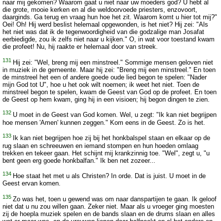
naar mij gekomen? Waarom gaat u niet naar uw moeders god? U hebt al
die grote, mooie kerken en al die weldoorvoede priesters, enzovoort,
daarginds. Ga terug en vraag hun hoe het zit. Waarom komt u hier tot mij?"
Oei! Oh! Hij werd beslist helemaal opgewonden, is het niet? Hij zei: "Als
het niet was dat ik de tegenwoordigheid van die godzalige man Josafat
eerbiedigde, zou ik zelfs niet naar u kijken." O, in wat voor toestand kwam
die profeet! Nu, hij raakte er helemaal door van streek.
131
Hij zei: "Wel, breng mij een minstreel." Sommige mensen geloven niet
in muziek in de gemeente. Maar hij zei: "Breng mij een minstreel." En toen
de minstreel het een of andere goede oude lied begon te spelen: "Nader
mijn God tot U", hoe u het ook wilt noemen; ik weet het niet. Toen de
minstreel begon te spelen, kwam de Geest van God op de profeet. En toen
de Geest op hem kwam, ging hij in een visioen; hij begon dingen te zien.
132
U moet in de Geest van God komen. Wel, u zegt: "Ik kan niet begrijpen
hoe mensen 'Amen' kunnen zeggen." Kom eens in de Geest. Zo is het.
133
Ik kan niet begrijpen hoe zij bij het honkbalspel staan en elkaar op de
rug slaan en schreeuwen en iemand stompen en hun hoeden omlaag
trekken en tekeer gaan. Het schijnt mij krankzinnig toe. "Wel", zegt u, "u
bent geen erg goede honkbalfan." Ik ben net zozeer...
134
Hoe staat het met u als Christen? In orde. Dat is juist. U moet in de
Geest ervan komen.
135
Zo was het, toen u gewend was om naar danspartijen te gaan. Ik geloof
niet dat u nu zou willen gaan. Zeker niet. Maar als u vroeger ging moesten
zij de hoepla muziek spelen en de bands slaan en de drums slaan en alles