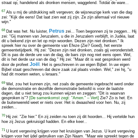
straat op, handelend als dronken mensen, waggelend. Totdat de ware...
67
Als u mij de uitdrukking wilt vergeven; de wijsneuzige kerk van die dag
zei: "Kijk die eens! Dat laat zien wat zij zijn. Ze zijn allemaal vol nieuwe
wijn."
68
Petrus
Dat was het. Nu luister,
zei... Toen begonnen zij te zeggen... Hij
zei: "Gij mannen van Jeruzalem, u die in Jeruzalem verblijft, in Judéa, laat
dit u bekend zijn en let op mijn woorden. Dezen zijn niet dronken." Ik
spreek hier nu over de gemeente van Efeze (Zie? Goed), het eerste
gemeentetijdperk. Hij zei: "Dezen zijn niet dronken, zoals gij veronderstelt.
Dit is pas de derde ure van de dag, de bars zijn nog niet eens open. Wel,
dit is het derde uur van de dag." Hij zei: "Maar dit is wat gesproken werd
Joël
door de profeet
. Het is geschreven in uw eigen Bijbel. In uw eigen
Bijbel staat geschreven dat deze zaak zal plaats vinden. Wel," zei hij, "u
had dit moeten weten, u leraars."
69
Wel, zou het kunnen zijn, net zoals de gemeente ingebracht werd onder
die demonstratie en dezelfde demonstratie beloofd is voor de laatste
dagen, dat u niet terug zou kunnen wijzen en zeggen: "Dit is waarvan
gesproken is"?
[De samenkomst zegt: "Amen." – Vert]
Zie? Zo is het. En
de buitenwereld weet er niets over. Het is dwaasheid voor hen. Nu, zij
zeiden...
70
Hij zei: "Zie hier." En zij zeiden nu toen zij dit hoorden... Hij vertelde hun
hoe zij Jezus gekruisigd hadden. En elke keer...
71
U kunt vergeving krijgen voor het kruisigen van Jezus. U kunt vergeving
krijgen voor het ijdel gebruiken van Zijn Naam. "Maar wie spreekt tegen de