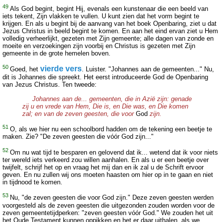
49
Als God begint, begint Hij, evenals een kunstenaar die een beeld van
iets tekent, Zijn vlakken te vullen. U kunt zien dat het vorm begint te
krijgen. En als u begint bij de aanvang van het boek Openbaring, ziet u dat
Jezus Christus in beeld begint te komen. En aan het eind ervan ziet u Hem
volledig verheerlijkt, gezeten met Zijn gemeente; alle dagen van zonde en
moeite en verzoekingen zijn voorbij en Christus is gezeten met Zijn
gemeente in de grote hemelen boven.
50
vierde vers
Goed, het
. Luister. "Johannes aan de gemeenten..." Nu,
dit is Johannes die spreekt. Het eerst introduceerde God de Openbaring
van Jezus Christus. Ten tweede:
Johannes aan de... gemeenten, die in Azië zijn: genade
zij u en vrede van Hem, Die is, en Die was, en Die komen
zal; en van de zeven geesten, die voor
God
zijn.
51
O, als we hier nu een schoolbord hadden om de tekening een beetje te
maken. Zie? "De zeven geesten die vóór God zijn..."
52
Om nu wat tijd te besparen en gelovend dat ik... wetend dat ik voor niets
ter wereld iets verkeerd zou willen aanhalen. En als u er een beetje over
twijfelt, schrijf het op en vraag het mij dan en ik zal u de Schrift ervoor
geven. En nu zullen wij ons moeten haasten om hier op in te gaan en niet
in tijdnood te komen.
53
Nu, "de zeven geesten die voor God zijn." Deze zeven geesten werden
voorgesteld als de zeven geesten die uitgezonden zouden worden voor de
zeven gemeentetijdperken: "zeven geesten vóór God." We zouden het uit
het Oude Testament kunnen oppikken en het er daar uithalen, als we