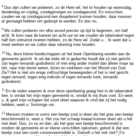
8
Dus dan zullen we proberen, zo de Here wil, het te houden op woensdag,
donderdag en vrijdag, zondagmorgen en zondagavond. En misschien
zouden we op zondagavond een doopdienst kunnen houden, daar mensen
al gevraagd hebben om gedoopt te worden. En dus nu...
9
We zullen proberen om elke avond precies op tijd te beginnen, om half
acht. Ik kom naar de kansel om acht uur en we zouden de tabernakel tegen
half tien ontruimd moeten hebben, zo de Here wil. Zodat u... Ik weet dat u
moet werken en we zullen daar rekening mee houden.
10
Nu, deze kleine boodschappen uit het boek Openbaring worden aan de
gemeente gericht. Ik wil dat ieder dit in gedachte houdt dat zij niet gericht
zijn tegen iemands godsdienst of met enig ander motief dan alleen maar op
het, naar mijn beste weten, lezen en verklaren van het Woord van God.
Zie? Het is niet om enige zelfzuchtige beweegreden of het is niet gericht
tegen iemand, tegen enig individu of tegen iemands kerk, iemands
godsdienst.
11
En de reden waarom ik over deze openbaring graag hier in de tabernakel
leer, is omdat het mijn eigen gemeente is, omdat ik mij thuis voel. En weet
u, ik geef mijn schapen het soort dieet waarvan ik vind dat zij het nodig
hebben, weet u. Sommige ver...
12
Mensen moeten er soms een beetje zout in doen als het gras een beetje
beschimmeld is, weet u. Het zou het schaap kwaad kunnen doen als u het
niet doet. Dus, zo nu en dan, als het gras een beetje beschimmeld is
rondom de gemeente en er kleine verschillen opkomen, geloof ik dat een
beetje zout een soort conserveermiddel is. Gelooft u het ook niet?
[De