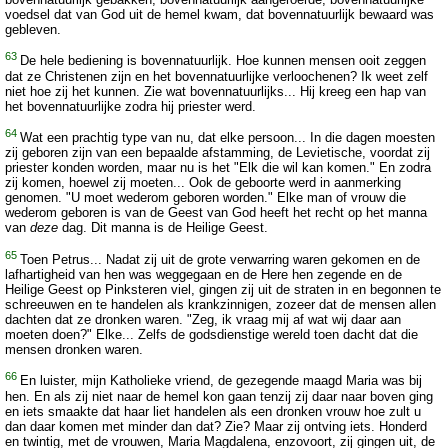
voedsel dat van God uit de hemel kwam, dat bovennatuurlijk bewaard was
gebleven.
63
De hele bediening is bovennatuurlijk. Hoe kunnen mensen ooit zeggen
dat ze Christenen zijn en het bovennatuurlijke verloochenen? Ik weet zelf
niet hoe zij het kunnen. Zie wat bovennatuurlijks... Hij kreeg een hap van
het bovennatuurlijke zodra hij priester werd.
64
Wat een prachtig type van nu, dat elke persoon... In die dagen moesten
zij geboren zijn van een bepaalde afstamming, de Levietische, voordat zij
priester konden worden, maar nu is het "Elk die wil kan komen." En zodra
zij komen, hoewel zij moeten... Ook de geboorte werd in aanmerking
genomen. "U moet wederom geboren worden." Elke man of vrouw die
wederom geboren is van de Geest van God heeft het recht op het manna
van
deze
dag. Dit manna is de Heilige Geest.
65
Toen Petrus... Nadat zij uit de grote verwarring waren gekomen en de
lafhartigheid van hen was weggegaan en de Here hen zegende en de
Heilige Geest op Pinksteren viel, gingen zij uit de straten in en begonnen te
schreeuwen en te handelen als krankzinnigen, zozeer dat de mensen allen
dachten dat ze dronken waren. "Zeg, ik vraag mij af wat wij daar aan
moeten doen?" Elke... Zelfs de godsdienstige wereld toen dacht dat die
mensen dronken waren.
66
En luister, mijn Katholieke vriend, de gezegende maagd Maria was bij
hen. En als zij niet naar de hemel kon gaan tenzij zij daar naar boven ging
en iets smaakte dat haar liet handelen als een dronken vrouw hoe zult u
dan daar komen met minder dan dat? Zie? Maar zij ontving iets. Honderd
en twintig, met de vrouwen, Maria Magdalena, enzovoort, zij gingen uit, de