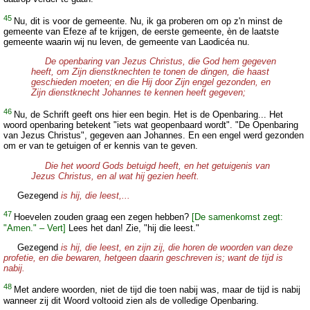
45
Nu, dit is voor de gemeente. Nu, ik ga proberen om op z'n minst de
gemeente van Efeze af te krijgen, de eerste gemeente, èn de laatste
gemeente waarin wij nu leven, de gemeente van Laodicéa nu.
De openbaring van Jezus Christus, die God hem gegeven
heeft, om Zijn dienstknechten te tonen de dingen, die haast
geschieden moeten; en die Hij door Zijn engel gezonden, en
Zijn dienstknecht Johannes te kennen heeft gegeven;
46
Nu, de Schrift geeft ons hier een begin. Het is de Openbaring... Het
woord openbaring betekent "iets wat geopenbaard wordt". "De Openbaring
van Jezus Christus", gegeven aan Johannes. En een engel werd gezonden
om er van te getuigen of er kennis van te geven.
Die het woord Gods betuigd heeft, en het getuigenis van
Jezus Christus, en al wat hij gezien heeft.
Gezegend
is hij, die leest,...
47
Hoevelen zouden graag een zegen hebben?
[De samenkomst zegt:
"Amen." – Vert]
Lees het dan! Zie, "hij die leest."
Gezegend
is hij, die leest, en zijn zij, die horen de woorden van deze
profetie, en die bewaren, hetgeen daarin geschreven is; want de tijd is
nabij.
48
Met andere woorden, niet de tijd die toen nabij was, maar de tijd is nabij
wanneer zij dit Woord voltooid zien als de volledige Openbaring.