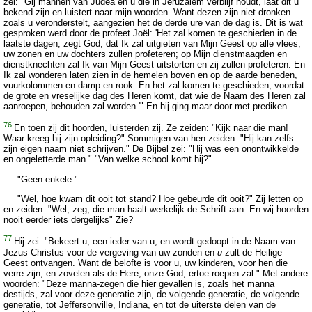
zei: "Gij mannen van Judéa en u die in Jeruzalem verblijf houdt, laat dit u
bekend zijn en luistert naar mijn woorden. Want dezen zijn niet dronken
zoals u veronderstelt, aangezien het de derde ure van de dag is. Dit is wat
gesproken werd door de profeet Joël: 'Het zal komen te geschieden in de
laatste dagen, zegt God, dat Ik zal uitgieten van Mijn Geest op alle vlees,
uw zonen en uw dochters zullen profeteren; op Mijn dienstmaagden en
dienstknechten zal Ik van Mijn Geest uitstorten en zij zullen profeteren. En
Ik zal wonderen laten zien in de hemelen boven en op de aarde beneden,
vuurkolommen en damp en rook. En het zal komen te geschieden, voordat
de grote en vreselijke dag des Heren komt, dat wie de Naam des Heren zal
aanroepen, behouden zal worden.'" En hij ging maar door met prediken.
76
En toen zij dit hoorden, luisterden zij. Ze zeiden: "Kijk naar die man!
Waar kreeg hij zijn opleiding?" Sommigen van hen zeiden: "Hij kan zelfs
zijn eigen naam niet schrijven." De Bijbel zei: "Hij was een onontwikkelde
en ongeletterde man." "Van welke school komt hij?"
"Geen enkele."
"Wel, hoe kwam dit ooit tot stand? Hoe gebeurde dit ooit?" Zij letten op
en zeiden: "Wel, zeg, die man haalt werkelijk de Schrift aan. En wij hoorden
nooit eerder iets dergelijks" Zie?
77
Hij zei: "Bekeert u, een ieder van u, en wordt gedoopt in de Naam van
Jezus Christus voor de vergeving van uw zonden en
u
zult de Heilige
Geest ontvangen. Want de belofte is voor u, uw kinderen, voor hen die
verre zijn, en zovelen als de Here, onze God, ertoe roepen zal." Met andere
woorden: "Deze manna-zegen die hier gevallen is, zoals het manna
destijds, zal voor deze generatie zijn, de volgende generatie, de volgende
generatie, tot Jeffersonville, Indiana, en tot de uiterste delen van de