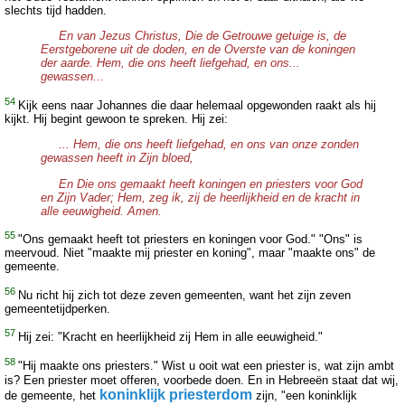
slechts tijd hadden.
En van Jezus Christus, Die de Getrouwe getuige is, de
Eerstgeborene uit de doden, en de Overste van de koningen
der aarde. Hem, die ons heeft liefgehad, en ons...
gewassen...
54
Kijk eens naar Johannes die daar helemaal opgewonden raakt als hij
kijkt. Hij begint gewoon te spreken. Hij zei:
... Hem, die ons heeft liefgehad, en ons van onze zonden
gewassen heeft in Zijn bloed,
En Die ons gemaakt heeft koningen en priesters voor God
en Zijn Vader; Hem, zeg ik, zij de heerlijkheid en de kracht in
alle eeuwigheid. Amen.
55
"Ons gemaakt heeft tot priesters en koningen voor God." "Ons" is
meervoud. Niet "maakte mij priester en koning", maar "maakte ons" de
gemeente.
56
Nu richt hij zich tot deze zeven gemeenten, want het zijn zeven
gemeentetijdperken.
57
Hij zei: "Kracht en heerlijkheid zij Hem in alle eeuwigheid."
58
"Hij maakte ons priesters." Wist u ooit wat een priester is, wat zijn ambt
is? Een priester moet offeren, voorbede doen. En in Hebreeën staat dat wij,
koninklijk priesterdom
de gemeente, het
zijn, "een koninklijk