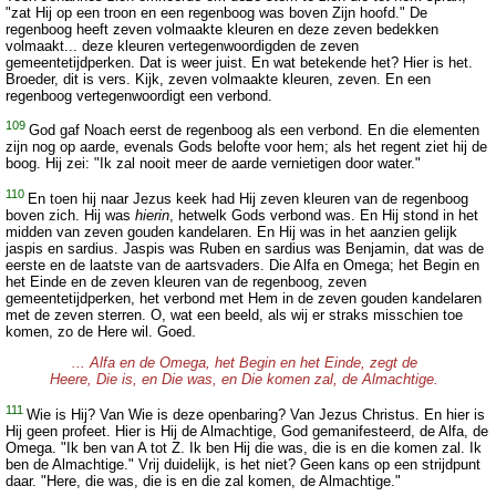
"zat Hij op een troon en een regenboog was boven Zijn hoofd." De
regenboog heeft zeven volmaakte kleuren en deze zeven bedekken
volmaakt... deze kleuren vertegenwoordigden de zeven
gemeentetijdperken. Dat is weer juist. En wat betekende het? Hier is het.
Broeder, dit is vers. Kijk, zeven volmaakte kleuren, zeven. En een
regenboog vertegenwoordigt een verbond.
109
God gaf Noach eerst de regenboog als een verbond. En die elementen
zijn nog op aarde, evenals Gods belofte voor hem; als het regent ziet hij de
boog. Hij zei: "Ik zal nooit meer de aarde vernietigen door water."
110
En toen hij naar Jezus keek had Hij zeven kleuren van de regenboog
boven zich. Hij was
hierin
, hetwelk Gods verbond was. En Hij stond in het
midden van zeven gouden kandelaren. En Hij was in het aanzien gelijk
jaspis en sardius. Jaspis was Ruben en sardius was Benjamin, dat was de
eerste en de laatste van de aartsvaders. Die Alfa en Omega; het Begin en
het Einde en de zeven kleuren van de regenboog, zeven
gemeentetijdperken, het verbond met Hem in de zeven gouden kandelaren
met de zeven sterren. O, wat een beeld, als wij er straks misschien toe
komen, zo de Here wil. Goed.
... Alfa en de Omega, het Begin en het Einde, zegt de
Heere, Die is, en Die was, en Die komen zal, de Almachtige.
111
Wie is Hij? Van Wie is deze openbaring? Van Jezus Christus. En hier is
Hij geen profeet. Hier is Hij de Almachtige, God gemanifesteerd, de Alfa, de
Omega. "Ik ben van A tot Z. Ik ben Hij die was, die is en die komen zal. Ik
ben de Almachtige." Vrij duidelijk, is het niet? Geen kans op een strijdpunt
daar. "Here, die was, die is en die zal komen, de Almachtige."