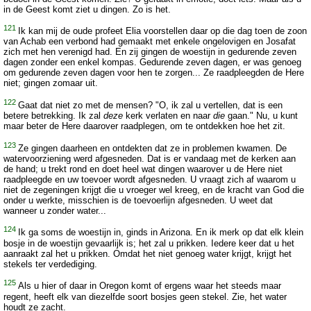
in de Geest komt ziet u dingen. Zo is het.
121
Ik kan mij de oude profeet Elia voorstellen daar op die dag toen de zoon
van Achab een verbond had gemaakt met enkele ongelovigen en Josafat
zich met hen verenigd had. En zij gingen de woestijn in gedurende zeven
dagen zonder een enkel kompas. Gedurende zeven dagen, er was genoeg
om gedurende zeven dagen voor hen te zorgen... Ze raadpleegden de Here
niet; gingen zomaar uit.
122
Gaat dat niet zo met de mensen? "O, ik zal u vertellen, dat is een
betere betrekking. Ik zal
deze
kerk verlaten en naar
die
gaan." Nu, u kunt
maar beter de Here daarover raadplegen, om te ontdekken hoe het zit.
123
Ze gingen daarheen en ontdekten dat ze in problemen kwamen. De
watervoorziening werd afgesneden. Dat is er vandaag met de kerken aan
de hand; u trekt rond en doet heel wat dingen waarover u de Here niet
raadpleegde en uw toevoer wordt afgesneden. U vraagt zich af waarom u
niet de zegeningen krijgt die u vroeger wel kreeg, en de kracht van God die
onder u werkte, misschien is de toevoerlijn afgesneden. U weet dat
wanneer u zonder water...
124
Ik ga soms de woestijn in, ginds in Arizona. En ik merk op dat elk klein
bosje in de woestijn gevaarlijk is; het zal u prikken. Iedere keer dat u het
aanraakt zal het u prikken. Omdat het niet genoeg water krijgt, krijgt het
stekels ter verdediging.
125
Als u hier of daar in Oregon komt of ergens waar het steeds maar
regent, heeft elk van diezelfde soort bosjes geen stekel. Zie, het water
houdt ze zacht.