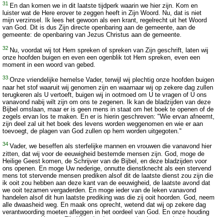
31
En dan komen we in dit laatste tijdperk waarin we hier zijn. Kom en
luister wat de Here erover te zeggen heeft in Zijn Woord. Nu, dat is niet
mijn verzinsel. Ik lees het gewoon als een krant, regelrecht uit het Woord
van God. Dit is dus Zijn directe openbaring aan de gemeente, aan de
gemeente: de openbaring van Jezus Christus aan de gemeente.
32
Nu, voordat wij tot Hem spreken of spreken van Zijn geschrift, laten wij
onze hoofden buigen en even een ogenblik tot Hem spreken, even een
moment in een woord van gebed.
33
Onze vriendelijke hemelse Vader, terwijl wij plechtig onze hoofden buigen
naar het stof waaruit wij genomen zijn en waarnaar wij op zekere dag zullen
terugkeren als U vertoeft, buigen wij in ootmoed om U te vragen of U ons
vanavond nabij wilt zijn om ons te zegenen. Ik kan de bladzijden van deze
Bijbel omslaan, maar er is geen mens in staat om het boek te openen of de
zegels ervan los te maken. En er is hierin geschreven: "Wie ervan afneemt,
zijn deel zal uit het boek des levens worden weggenomen en wie er aan
toevoegt, de plagen van God zullen op hem worden uitgegoten."
34
Vader, we beseffen als sterfelijke mannen en vrouwen die vanavond hier
zitten, dat wij voor de eeuwigheid bestemde mensen zijn. God, moge de
Heilige Geest komen, de Schrijver van de Bijbel, en deze bladzijden voor
ons openen. En moge Uw nederige, onnutte dienstknecht als een stervend
mens tot stervende mensen prediken alsof dit de laatste dienst zou zijn die
ik ooit zou hebben aan deze kant van de eeuwigheid, de laatste avond dat
we ooit tezamen vergaderden. En moge ieder van de leken vanavond
handelen alsof dit hun laatste prediking was die zij ooit hoorden. God, neem
alle dwaasheid weg. En maak ons oprecht, wetend dat wij op zekere dag
verantwoording moeten afleggen in het oordeel van God. En onze houding