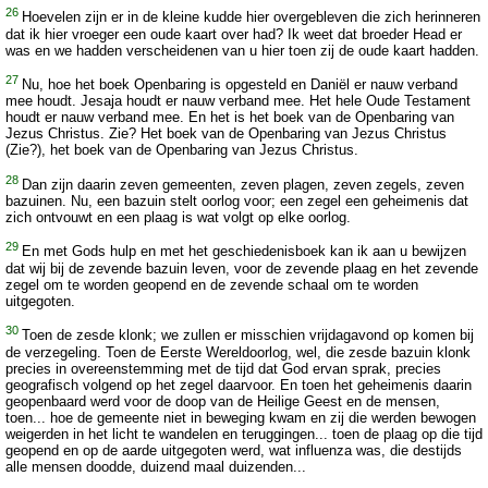
26
Hoevelen zijn er in de kleine kudde hier overgebleven die zich herinneren
dat ik hier vroeger een oude kaart over had? Ik weet dat broeder Head er
was en we hadden verscheidenen van u hier toen zij de oude kaart hadden.
27
Nu, hoe het boek Openbaring is opgesteld en Daniël er nauw verband
mee houdt. Jesaja houdt er nauw verband mee. Het hele Oude Testament
houdt er nauw verband mee. En het is het boek van de Openbaring van
Jezus Christus. Zie? Het boek van de Openbaring van Jezus Christus
(Zie?), het boek van de Openbaring van Jezus Christus.
28
Dan zijn daarin zeven gemeenten, zeven plagen, zeven zegels, zeven
bazuinen. Nu, een bazuin stelt oorlog voor; een zegel een geheimenis dat
zich ontvouwt en een plaag is wat volgt op elke oorlog.
29
En met Gods hulp en met het geschiedenisboek kan ik aan u bewijzen
dat wij bij de zevende bazuin leven, voor de zevende plaag en het zevende
zegel om te worden geopend en de zevende schaal om te worden
uitgegoten.
30
Toen de zesde klonk; we zullen er misschien vrijdagavond op komen bij
de verzegeling. Toen de Eerste Wereldoorlog, wel, die zesde bazuin klonk
precies in overeenstemming met de tijd dat God ervan sprak, precies
geografisch volgend op het zegel daarvoor. En toen het geheimenis daarin
geopenbaard werd voor de doop van de Heilige Geest en de mensen,
toen... hoe de gemeente niet in beweging kwam en zij die werden bewogen
weigerden in het licht te wandelen en teruggingen... toen de plaag op die tijd
geopend en op de aarde uitgegoten werd, wat influenza was, die destijds
alle mensen doodde, duizend maal duizenden...