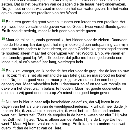
zetten. Dat is het bewateren van de zaden die de leraar heeft onderwezen.
Nu, je moet er eerst wat zaad in doen en het dan water geven. En het water
geven komt door het prediken van het Woord.
18
Er is een geweldig groot verschil tussen een leraar en een prediker. Het
zijn twee heel verschillende gaven van de Geest, twee verschillende gaven.
En ik zeg dit nederig, maar ik heb geen van beide gaven.
19
Maar de mijne is, zoals gewoonlijk, het bidden voor de zieken. Daarvoor
riep de Here mij. En dan geeft het mij in deze tijd een ontspanning van mijn
geest om iets anders te bestuderen, en geen Goddelijke genezingsdiensten
te houden; alleen maar het onderwijzen van het Woord. En o, we varen er
hier tamelijk goed bij. Wij... Ik bedenk dat jullie me hierin gedurende een
lange tijd, al zo'n twaalf jaar lang, verdragen hebt.
20
En ik zei vroeger, en ik bedoelde het niet voor de grap, dat de leer zo ruw
is. Ik zei: "Het is net als iemand die aan tafel gaat en maïsbrood en bonen
eet." Nu, het is goed voor je, maar je krijgt er zo nu en dan een beetje
genoeg van. Maar misschien hebt u daarnaast zo af en toe wat roomijs en
cake om het dieet wat in balans te houden. Maar het goede ouderwetse
spul zal u vrij goed doen en u op z'n minst een goed begin geven.
21
Nu, het is hier in naar mijn bescheiden geloof zo, dat wij leven in de
dagen van het afsluiten van de wereldgeschiedenis. Ik wil dat heel duidelijk
maken. Nu, ik zou abuis kunnen zijn, ik weet het niet. Niemand anders
weet het. Jezus zei: "Zelfs de engelen in de hemel weten het niet." Hij wist
het Zelf niet. Hij zei: "Dat is alleen aan de Vader, Hij is de Enige Die het
weet." Maar Hij komt vast en zeker terug. En ik kan niets anders zien wat
overblijft dan de komst van de Here.