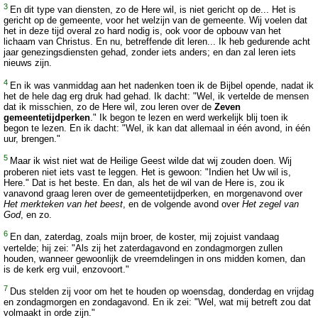
3
En dit type van diensten, zo de Here wil, is niet gericht op de... Het is
gericht op de gemeente, voor het welzijn van de gemeente. Wij voelen dat
het in deze tijd overal zo hard nodig is, ook voor de opbouw van het
lichaam van Christus. En nu, betreffende dit leren... Ik heb gedurende acht
jaar genezingsdiensten gehad, zonder iets anders; en dan zal leren iets
nieuws zijn.
4
En ik was vanmiddag aan het nadenken toen ik de Bijbel opende, nadat ik
het de hele dag erg druk had gehad. Ik dacht: "Wel, ik vertelde de mensen
dat ik misschien, zo de Here wil, zou leren over de
Zeven
gemeentetijdperken
." Ik begon te lezen en werd werkelijk blij toen ik
begon te lezen. En ik dacht: "Wel, ik kan dat allemaal in één avond, in één
uur, brengen."
5
Maar ik wist niet wat de Heilige Geest wilde dat wij zouden doen. Wij
proberen niet iets vast te leggen. Het is gewoon: "Indien het Uw wil is,
Here." Dat is het beste. En dan, als het de wil van de Here is, zou ik
vanavond graag leren over de gemeentetijdperken, en morgenavond over
Het merkteken van het beest
, en de volgende avond over
Het zegel van
God
, en zo.
6
En dan, zaterdag, zoals mijn broer, de koster, mij zojuist vandaag
vertelde; hij zei: "Als zij het zaterdagavond en zondagmorgen zullen
houden, wanneer gewoonlijk de vreemdelingen in ons midden komen, dan
is de kerk erg vuil, enzovoort."
7
Dus stelden zij voor om het te houden op woensdag, donderdag en vrijdag
en zondagmorgen en zondagavond. En ik zei: "Wel, wat mij betreft zou dat
volmaakt in orde zijn."