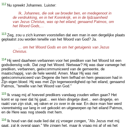
112
Nu spreekt Johannes. Luister:
Ik, Johannes, die ook uw broeder ben, en medegenoot in
de verdrukking, en in het Koninkrijk, en in de lijdzaamheid
van Jezus Christus, was op het eiland, genaamd Patmos, om
het Woord Gods,...
113
Zeg, zou u zich kunnen voorstellen dat een man in een dergelijke plaats
geplaatst zou worden terwille van het Woord van God? Ja.
... om het Woord Gods en om het getuigenis van Jezus
Christus.
114
Hij werd daarheen verbannen voor het prediken van het Woord tot een
godsdienstig volk. Dat zegt het Woord. Nietwaar? Hij was daar vanwege het
prediken, verbannen, geëxcommuniceerd van de gemeente, de
maatschappij, van de hele wereld. Amen. Maar Hij was niet
geëxcommuniceerd van Degene die hem liefhad en hem gewassen had in
Zijn eigen bloed. Hij was met Zijn tegenwoordigheid op het eiland, genaamd
Patmos, "terwille van het Woord van God."
115
Ik vraag mij af hoeveel predikers vandaag zouden willen gaan? Het
komt er op neer dat hij gaat... een klein dingetje doet... een dingetje, en
raakt van zijn stuk, wij raken er zo over in de war. En deze man hier werd
vierentwintig uur lang in vet gekookt en uitgeworpen op het eiland Patmos,
en de Here was nog steeds met hem.
116
Ik houd van dat oude lied dat zij vroeger zongen, "Als Jezus met mij
gaat, zal ik overal gaan." We zingen het, maar ik vraag mij af of wij het