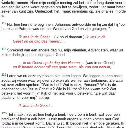
werkelijk menen. Naar mijn eerlijke mening zal het niet te lang duren voor u
een eerlijke kans wordt gegeven om het te bewijzen, zodat u er maar beter
zeker van kunt zijn. Onderzoek het, maak inventaris op, zie of alles in orde
is.
117
Nu, hoe hier nu te beginnen: Johannes antwoordde en hij zei dat hij "op
het eiland Patmos was om het Woord van God en zijn getuigenis":
Ik was in de Geest...
(Ik houd daarvan.)
Ik was in de
Geest op de dag des Heeren;...
118
Sprekend van een andere dag nu, mijn vrienden, Adventisten, waar we
zeker dadelijk op in zullen gaan. Goed:
... in de Geest op de dag des Heeren;...
(was in de Geest)
en ik hoorde achter mij een grote stem, als van een bazuin,
119
Laten we nu deze symbolen niet laten liggen. We leggen nu een basis
zodat wij weten waar wij over spreken als we hier aan toekomen. Zie waar
wij over zullen spreken: "Wie is het? Wat is deze Persoon? Wat is de
openbaring van Jezus Christus? Wie is Hij toch? Hoe kwam het? Wat
betekent het voor mij?" Kijk of het iets voor u betekent. "Zie wat daar
plaats vindt voor mij." Let op:
Ik was in de Geest...
120
Het maakt niet uit hoe heilig u bent, hoe vroom u bent, wat voor een
prediker of leek u ook bent, u zult nooit ergens kunnen komen met God
totdat u in de Geest komt. Dat is juist. Ik bedoel niet in emotie geraken. Ik
bedoel in de Geest komen. Zie? U geraakt in emotie, doet iets. Maar als u