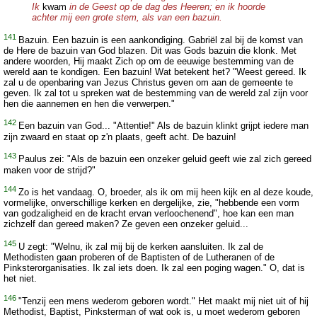
Ik
kwam
in de Geest op de dag des Heeren; en ik hoorde
achter mij een grote stem, als van een bazuin.
141
Bazuin. Een bazuin is een aankondiging. Gabriël zal bij de komst van
de Here de bazuin van God blazen. Dit was Gods bazuin die klonk. Met
andere woorden, Hij maakt Zich op om de eeuwige bestemming van de
wereld aan te kondigen. Een bazuin! Wat betekent het? "Weest gereed. Ik
zal u de openbaring van Jezus Christus geven om aan de gemeente te
geven. Ik zal tot u spreken wat de bestemming van de wereld zal zijn voor
hen die aannemen en hen die verwerpen."
142
Een bazuin van God... "Attentie!" Als de bazuin klinkt grijpt iedere man
zijn zwaard en staat op z'n plaats, geeft acht. De bazuin!
143
Paulus zei: "Als de bazuin een onzeker geluid geeft wie zal zich gereed
maken voor de strijd?"
144
Zo is het vandaag. O, broeder, als ik om mij heen kijk en al deze koude,
vormelijke, onverschillige kerken en dergelijke, zie, "hebbende een vorm
van godzaligheid en de kracht ervan verloochenend", hoe kan een man
zichzelf dan gereed maken? Ze geven een onzeker geluid...
145
U zegt: "Welnu, ik zal mij bij de kerken aansluiten. Ik zal de
Methodisten gaan proberen of de Baptisten of de Lutheranen of de
Pinksterorganisaties. Ik zal iets doen. Ik zal een poging wagen." O, dat is
het niet.
146
"Tenzij een mens wederom geboren wordt." Het maakt mij niet uit of hij
Methodist, Baptist, Pinksterman of wat ook is, u moet wederom geboren