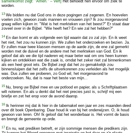
samenkomst zegt: "Amen." – Vert]
Het behoedt hen ervoor om ziek te
worden.
13
We bidden nu dat God ons in deze pogingen zal zegenen. En hoevelen
voelen zich, gewoon zoals mannen en vrouwen zijn? Ik zou morgenavond
graag willen kijken in: "Wat is het merkteken van het beest?" Er staat daar
zoveel over in de Bijbel. "Wie heeft het? En wie zal het hebben?"
14
En dan komt er als volgende een tijd waarin dat zo zal zijn. En ik weet
het niet, het zou nu kunnen zijn. We zullen het onderzoeken en bezien. Ja.
Er zullen maar twee klassen mensen op de aarde zijn, de ene zal gemerkt
worden met de duivel en de andere met het merkteken van God. En ik
geloof dat als we die tijd naderen wij maar beter wat om ons heen kunnen
kijken en ontdekken wat die zaak is, omdat het zeker niet zal binnenkomen
als een heel groot iets. De Bijbel zegt dat het zo gemakkelijk zou
binnensluipen dat het zelfs de uitverkorenen zou verleiden als het mogelijk
was. Dus zullen we proberen, zo God wil, het morgenavond te
onderzoeken. Nu, dat is naar het beste van mijn...
15
Nu, breng uw Bijbel mee en uw potlood en papier, als u Schriftplaatsen
wilt noteren. En als u denkt dat het niet precies juist is, schrijf mij een
briefje en zet het erop voor de avond daarop.
16
Ik herinner mij dat ik hier in de tabernakel een jaar en zes maanden deed
over dit boek Openbaring. Daar houd ik van bij het onderwijzen. O, ik houd
gewoon van leren. Oh! Ik geloof dat het wonderbaar is. Het vormt de basis
en brengt de gemeente op orde.
17
En nu, wat prediken betreft, er zijn sommige mensen die predikers zijn.
Zij kunnen het Woord opnemen met inspiratie en het daar op z'n plaats