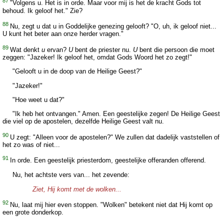
87
"Volgens u. Het is in orde. Maar voor mij is het de kracht Gods tot
behoud. Ik geloof het." Zie?
88
Nu, zegt u dat u in Goddelijke genezing gelooft? "O, uh, ik geloof niet...
U kunt het beter aan onze herder vragen."
89
Wat denkt
u
ervan?
U
bent de priester nu.
U
bent die persoon die moet
zeggen: "Jazeker! Ik geloof het, omdat Gods Woord het zo zegt!"
"Gelooft u in de doop van de Heilige Geest?"
"Jazeker!"
"Hoe weet u dat?"
"Ik heb het ontvangen." Amen. Een geestelijke zegen! De Heilige Geest
die viel op de apostelen, dezelfde Heilige Geest valt nu.
90
U zegt: "Alleen voor de apostelen?" We zullen dat dadelijk vaststellen of
het zo was of niet...
91
In orde. Een geestelijk priesterdom, geestelijke offeranden offerend.
Nu, het achtste vers van... het zevende:
Ziet, Hij komt met de wolken...
92
Nu, laat mij hier even stoppen. "Wolken" betekent niet dat Hij komt op
een grote donderkop.