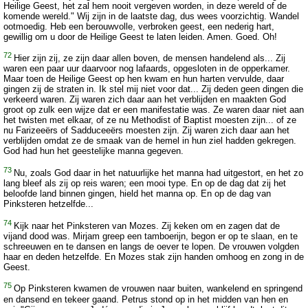
Heilige Geest, het zal hem nooit vergeven worden, in deze wereld of de
komende wereld." Wij zijn in de laatste dag, dus wees voorzichtig. Wandel
ootmoedig. Heb een berouwvolle, verbroken geest, een nederig hart,
gewillig om u door de Heilige Geest te laten leiden. Amen. Goed. Oh!
72
Hier zijn zij, ze zijn daar allen boven, de mensen handelend als... Zij
waren een paar uur daarvoor nog lafaards, opgesloten in de opperkamer.
Maar toen de Heilige Geest op hen kwam en hun harten vervulde, daar
gingen zij de straten in. Ik stel mij niet voor dat... Zij deden geen dingen die
verkeerd waren. Zij waren zich daar aan het verblijden en maakten God
groot op zulk een wijze dat er een manifestatie was. Ze waren daar niet aan
het twisten met elkaar, of ze nu Methodist of Baptist moesten zijn... of ze
nu Farizeeërs of Sadduceeërs moesten zijn. Zij waren zich daar aan het
verblijden omdat ze de smaak van de hemel in hun ziel hadden gekregen.
God had hun het geestelijke manna gegeven.
73
Nu, zoals God daar in het natuurlijke het manna had uitgestort, en het zo
lang bleef als zij op reis waren; een mooi type. En op de dag dat zij het
beloofde land binnen gingen, hield het manna op. En op de dag van
Pinksteren hetzelfde...
74
Kijk naar het Pinksteren van Mozes. Zij keken om en zagen dat de
vijand dood was. Mirjam greep een tamboerijn, begon er op te slaan, en te
schreeuwen en te dansen en langs de oever te lopen. De vrouwen volgden
haar en deden hetzelfde. En Mozes stak zijn handen omhoog en zong in de
Geest.
75
Op Pinksteren kwamen de vrouwen naar buiten, wankelend en springend
en dansend en tekeer gaand. Petrus stond op in het midden van hen en