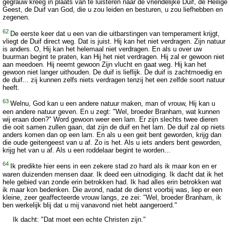
gegrauw kreeg in plaats van te luisteren naar de vriendelijke Duif, de Heilige
Geest, de Duif van God, die u zou leiden en besturen, u zou liefhebben en
zegenen.
62
De eerste keer dat u een van die uitbarstingen van temperament krijgt,
vliegt de Duif direct weg. Dat is juist. Hij kan het niet verdragen. Zijn natuur
is anders. O, Hij kan het helemaal niet verdragen. En als u over uw
buurman begint te praten, kan Hij het niet verdragen. Hij zal er gewoon niet
aan meedoen. Hij neemt gewoon Zijn vlucht en gaat weg. Hij kan het
gewoon niet langer uithouden. De duif is lieflijk. De duif is zachtmoedig en
de duif... zij kunnen zelfs niets verdragen tenzij het een zelfde soort natuur
heeft.
63
Welnu, God kan u een andere natuur maken, man of vrouw, Hij kan u
een andere natuur geven. En u zegt: "Wel, broeder Branham, wat kunnen
wij eraan doen?" Word gewoon weer een lam. Er zijn slechts twee dieren
die ooit samen zullen gaan, dat zijn de duif en het lam. De duif zal op niets
anders komen dan op een lam. En als u een geit bent geworden, krijg dan
die oude geitengeest van u af. Zo is het. Als u iets anders bent geworden,
krijg het van u af. Als u een roddelaar begint te worden...
64
Ik predikte hier eens in een zekere stad zo hard als ik maar kon en er
waren duizenden mensen daar. Ik deed een uitnodiging. Ik dacht dat ik het
hele gebied van zonde erin betrokken had. Ik had alles erin betrokken wat
ik maar kon bedenken. Die avond, nadat de dienst voorbij was, liep er een
kleine, zeer geaffecteerde vrouw langs, ze zei: "Wel, broeder Branham, ik
ben werkelijk blij dat u mij vanavond niet hebt aangeroerd."
Ik dacht: "Dat moet een echte Christen zijn."