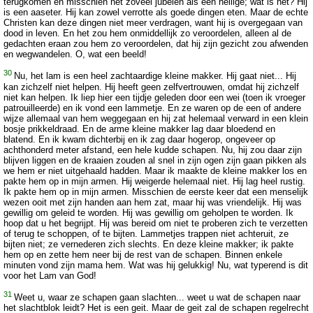
terugkomen en misschien net zoveel jubelen als een heilige; wat is het? Hij
is een aaseter. Hij kan zowel verrotte als goede dingen eten. Maar de echte
Christen kan deze dingen niet meer verdragen, want hij is overgegaan van
dood in leven. En het zou hem onmiddellijk zo veroordelen, alleen al de
gedachten eraan zou hem zo veroordelen, dat hij zijn gezicht zou afwenden
en wegwandelen. O, wat een beeld!
30
Nu, het lam is een heel zachtaardige kleine makker. Hij gaat niet... Hij
kan zichzelf niet helpen. Hij heeft geen zelfvertrouwen, omdat hij zichzelf
niet kan helpen. Ik liep hier een tijdje geleden door een wei (toen ik vroeger
patrouilleerde) en ik vond een lammetje. En ze waren op de een of andere
wijze allemaal van hem weggegaan en hij zat helemaal verward in een klein
bosje prikkeldraad. En de arme kleine makker lag daar bloedend en
blatend. En ik kwam dichterbij en ik zag daar hogerop, ongeveer op
achthonderd meter afstand, een hele kudde schapen. Nu, hij zou daar zijn
blijven liggen en de kraaien zouden al snel in zijn ogen zijn gaan pikken als
we hem er niet uitgehaald hadden. Maar ik maakte de kleine makker los en
pakte hem op in mijn armen. Hij weigerde helemaal niet. Hij lag heel rustig.
Ik pakte hem op in mijn armen. Misschien de eerste keer dat een menselijk
wezen ooit met zijn handen aan hem zat, maar hij was vriendelijk. Hij was
gewillig om geleid te worden. Hij was gewillig om geholpen te worden. Ik
hoop dat u het begrijpt. Hij was bereid om niet te proberen zich te verzetten
of terug te schoppen, of te bijten. Lammetjes trappen niet achteruit, ze
bijten niet; ze vernederen zich slechts. En deze kleine makker; ik pakte
hem op en zette hem neer bij de rest van de schapen. Binnen enkele
minuten vond zijn mama hem. Wat was hij gelukkig! Nu, wat typerend is dit
voor het Lam van God!
31
Weet u, waar ze schapen gaan slachten... weet u wat de schapen naar
het slachtblok leidt? Het is een geit. Maar de geit zal de schapen regelrecht