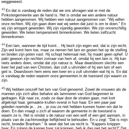
weggeweest.
43
En dat is vandaag de reden dat we ons afvragen wat er met de
Pinkstergemeente aan de hand is. Het is omdat we een andere natuur
hebben aangenomen. Wij hebben een natuur aangenomen van: "Wij willen
onze rechten. Wij zijn gaan doen wat wij weten dat juist is om te doen." En
wij zijn arrogant geworden. Wij zijn vijandig geworden. We zijn onverschillig
geworden. We lieten temperament binnenkomen. We lieten zelfzucht
binnenkomen.
44
Een lam, wanneer de tijd komt... Hij bezit zijn eigen wol, dat is zijn recht.
Zijn wol komt hem toe, maar ze nemen het lam en gooien het op de stelling
en binden zijn poten vast. Hij schopt helemaal niet, hij maakt geen ophef. U
pakt gewoon zijn rechten zomaar van hem af, omdat hij een lam is. Hij kan
niets anders doen, omdat dat zijn natuur is. Maar dwarsboom slechts een
keer het pad van een Christen, dan zult u uitvinden of hij een lam of een
geit is. Dwarsboom hem eens een keer en u zult uitvinden wat hij is. En dat
is vandaag de reden waarom onze gemeenten in de toestand zijn waarin ze
zijn.
45
Wij hebben onszelf het lam van God genoemd. Zowel de vrouwen als de
mannen zijn zich alles behalve als lammeren van God begonnen te
gedragen. Kijk naar ze, zoals ze daar door de straten gaan, met kort
afgeknipt haar, gemaakte krullen overal in hun haar. En een paar jaar
geleden noemde je... ze... je zou ze niet hebben kunnen huren om dat te
doen. En dan vraagt u zich af waarom de gemeente in de toestand is
waarin ze is. Het is omdat u de natuur van een wolf of een geit aannam, in
plaats van de zachtmoedige lieflijkheid te behouden. En u zegt: "Dat is mijn
recht, broeder Branham." Ik weet dat het uw recht is. "Kappers knippen
haar. En zolang de kapper haar zal knippen, heb ik dan niet het recht?" Dat