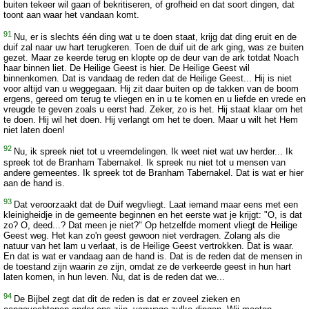
buiten tekeer wil gaan of bekritiseren, of grofheid en dat soort dingen, dat
toont aan waar het vandaan komt.
91
Nu, er is slechts één ding wat u te doen staat, krijg dat ding eruit en de
duif zal naar uw hart terugkeren. Toen de duif uit de ark ging, was ze buiten
gezet. Maar ze keerde terug en klopte op de deur van de ark totdat Noach
haar binnen liet. De Heilige Geest is hier. De Heilige Geest wil
binnenkomen. Dat is vandaag de reden dat de Heilige Geest... Hij is niet
voor altijd van u weggegaan. Hij zit daar buiten op de takken van de boom
ergens, gereed om terug te vliegen en in u te komen en u liefde en vrede en
vreugde te geven zoals u eerst had. Zeker, zo is het. Hij staat klaar om het
te doen. Hij wil het doen. Hij verlangt om het te doen. Maar u wilt het Hem
niet laten doen!
92
Nu, ik spreek niet tot u vreemdelingen. Ik weet niet wat uw herder... Ik
spreek tot de Branham Tabernakel. Ik spreek nu niet tot u mensen van
andere gemeentes. Ik spreek tot de Branham Tabernakel. Dat is wat er hier
aan de hand is.
93
Dat veroorzaakt dat de Duif wegvliegt. Laat iemand maar eens met een
kleinigheidje in de gemeente beginnen en het eerste wat je krijgt: "O, is dat
zo? O, deed...? Dat meen je niet?" Op hetzelfde moment vliegt de Heilige
Geest weg. Het kan zo'n geest gewoon niet verdragen. Zolang als die
natuur van het lam u verlaat, is de Heilige Geest vertrokken. Dat is waar.
En dat is wat er vandaag aan de hand is. Dat is de reden dat de mensen in
de toestand zijn waarin ze zijn, omdat ze de verkeerde geest in hun hart
laten komen, in hun leven. Nu, dat is de reden dat we...
94
De Bijbel zegt dat dit de reden is dat er zoveel zieken en