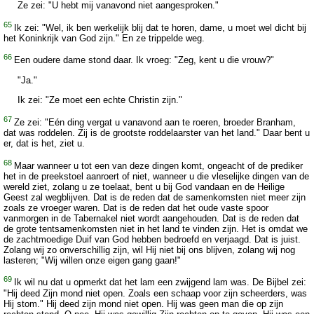
Ze zei: "U hebt mij vanavond niet aangesproken."
65
Ik zei: "Wel, ik ben werkelijk blij dat te horen, dame, u moet wel dicht bij
het Koninkrijk van God zijn." En ze trippelde weg.
66
Een oudere dame stond daar. Ik vroeg: "Zeg, kent u die vrouw?"
"Ja."
Ik zei: "Ze moet een echte Christin zijn."
67
Ze zei: "Eén ding vergat u vanavond aan te roeren, broeder Branham,
dat was roddelen. Zij is de grootste roddelaarster van het land." Daar bent u
er, dat is het, ziet u.
68
Maar wanneer u tot een van deze dingen komt, ongeacht of de prediker
het in de preekstoel aanroert of niet, wanneer u die vleselijke dingen van de
wereld ziet, zolang u ze toelaat, bent u bij God vandaan en de Heilige
Geest zal wegblijven. Dat is de reden dat de samenkomsten niet meer zijn
zoals ze vroeger waren. Dat is de reden dat het oude vaste spoor
vanmorgen in de Tabernakel niet wordt aangehouden. Dat is de reden dat
de grote tentsamenkomsten niet in het land te vinden zijn. Het is omdat we
de zachtmoedige Duif van God hebben bedroefd en verjaagd. Dat is juist.
Zolang wij zo onverschillig zijn, wil Hij niet bij ons blijven, zolang wij nog
lasteren; "Wij willen onze eigen gang gaan!"
69
Ik wil nu dat u opmerkt dat het lam een zwijgend lam was. De Bijbel zei:
"Hij deed Zijn mond niet open. Zoals een schaap voor zijn scheerders, was
Hij stom." Hij deed zijn mond niet open. Hij was geen man die op zijn