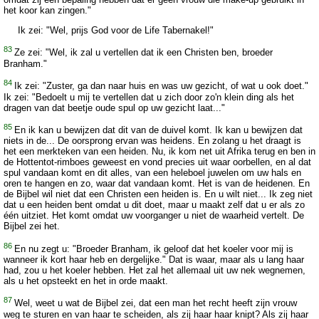
het koor kan zingen."
Ik zei: "Wel, prijs God voor de Life Tabernakel!"
83
Ze zei: "Wel, ik zal u vertellen dat ik een Christen ben, broeder
Branham."
84
Ik zei: "Zuster, ga dan naar huis en was uw gezicht, of wat u ook doet."
Ik zei: "Bedoelt u mij te vertellen dat u zich door zo'n klein ding als het
dragen van dat beetje oude spul op uw gezicht laat..."
85
En ik kan u bewijzen dat dit van de duivel komt. Ik kan u bewijzen dat
niets in de... De oorsprong ervan was heidens. En zolang u het draagt is
het een merkteken van een heiden. Nu, ik kom net uit Afrika terug en ben in
de Hottentot-rimboes geweest en vond precies uit waar oorbellen, en al dat
spul vandaan komt en dit alles, van een heleboel juwelen om uw hals en
oren te hangen en zo, waar dat vandaan komt. Het is van de heidenen. En
de Bijbel wil niet dat een Christen een heiden is. En u wilt niet... Ik zeg niet
dat u een heiden bent omdat u dit doet, maar u maakt zelf dat u er als zo
één uitziet. Het komt omdat uw voorganger u niet de waarheid vertelt. De
Bijbel zei het.
86
En nu zegt u: "Broeder Branham, ik geloof dat het koeler voor mij is
wanneer ik kort haar heb en dergelijke." Dat is waar, maar als u lang haar
had, zou u het koeler hebben. Het zal het allemaal uit uw nek wegnemen,
als u het opsteekt en het in orde maakt.
87
Wel, weet u wat de Bijbel zei, dat een man het recht heeft zijn vrouw
weg te sturen en van haar te scheiden, als zij haar haar knipt? Als zij haar