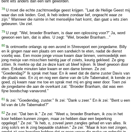
bent iets anders dan een lam geworden.
78
U moet die echte zachtmoedige geest krijgen. "Laat de Heilige Geest mij
waar dan ook leiden. God, ik heb iedere zondaar lief, ongeacht waar ze
zijn." Wanneer die ruimte in het menselijke hart komt, dan gaat u iets zien
gebeuren. Uw ziel.
79
U zegt: "Wel, broeder Branham, is daar een oplossing voor?" Ja, word
gewoon een lam, dat is alles. U zegt: "Wel, broeder Branham..."
80
Ik ontmoette onlangs op een avond in Shreveport een jongedame. Billy
en ik gingen naar een plaats om een sandwich te eten, nadat de dienst
voorbij was. Een mooie jonge vrouw kwam daar binnen, vermoedelijk een
jong meisje van misschien twintig jaar of zoiets, keurig gekleed. Ze ging
zitten. Ik merkte op dat ze deze kant uit bleef kijken. Ik bleef gewoon door
eten. Enkele minuten later kwam er een dame binnen. Ze zei:
"Goedendag?" Ik sprak met haar. En ik weet dat de dame zuster Davis van
die plaats was. En zij en nog een dame van de Life Tabernakel, ik kende ze
goed, zij kwam naar me toe en sprak met mij en ging weer door. Toen zei
de jongedame die aan de overkant zat: "Broeder Branham, dat was een
fijne boodschap vanavond."
81
Ik zei: "Goedendag, zuster." Ik zei: "Dank u zeer." En ik zei: "Bent u een
lid van de Life Tabernakel?"
82
Ze zei: "Dat ben ik." Ze zei: "Weet u, broeder Branham, ik zou in het
koor hebben kunnen zingen, maar ze hebben daar een beperking
opgelegd." Ze zei: "Ik heb, o, zoveel jaren zangles gehad en van alles. Ik
zing solo's en ik zing bepaalde stukken." Ze zei: "Maar ik kon niet zingen,
omdat zij een bepaling hebben dat er geen vrouw die make-up gebruikt in