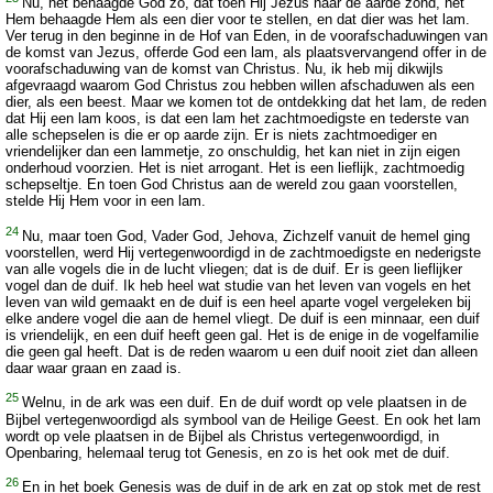
Nu, het behaagde God zo, dat toen Hij Jezus naar de aarde zond, het
Hem behaagde Hem als een dier voor te stellen, en dat dier was het lam.
Ver terug in den beginne in de Hof van Eden, in de voorafschaduwingen van
de komst van Jezus, offerde God een lam, als plaatsvervangend offer in de
voorafschaduwing van de komst van Christus. Nu, ik heb mij dikwijls
afgevraagd waarom God Christus zou hebben willen afschaduwen als een
dier, als een beest. Maar we komen tot de ontdekking dat het lam, de reden
dat Hij een lam koos, is dat een lam het zachtmoedigste en tederste van
alle schepselen is die er op aarde zijn. Er is niets zachtmoediger en
vriendelijker dan een lammetje, zo onschuldig, het kan niet in zijn eigen
onderhoud voorzien. Het is niet arrogant. Het is een lieflijk, zachtmoedig
schepseltje. En toen God Christus aan de wereld zou gaan voorstellen,
stelde Hij Hem voor in een lam.
24
Nu, maar toen God, Vader God, Jehova, Zichzelf vanuit de hemel ging
voorstellen, werd Hij vertegenwoordigd in de zachtmoedigste en nederigste
van alle vogels die in de lucht vliegen; dat is de duif. Er is geen lieflijker
vogel dan de duif. Ik heb heel wat studie van het leven van vogels en het
leven van wild gemaakt en de duif is een heel aparte vogel vergeleken bij
elke andere vogel die aan de hemel vliegt. De duif is een minnaar, een duif
is vriendelijk, en een duif heeft geen gal. Het is de enige in de vogelfamilie
die geen gal heeft. Dat is de reden waarom u een duif nooit ziet dan alleen
daar waar graan en zaad is.
25
Welnu, in de ark was een duif. En de duif wordt op vele plaatsen in de
Bijbel vertegenwoordigd als symbool van de Heilige Geest. En ook het lam
wordt op vele plaatsen in de Bijbel als Christus vertegenwoordigd, in
Openbaring, helemaal terug tot Genesis, en zo is het ook met de duif.
26
En in het boek Genesis was de duif in de ark en zat op stok met de rest