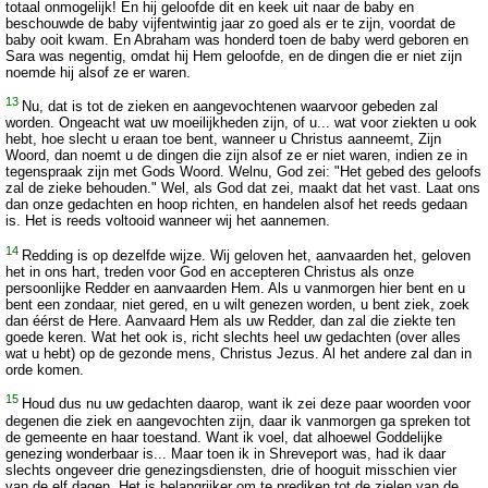
totaal onmogelijk! En hij geloofde dit en keek uit naar de baby en
beschouwde de baby vijfentwintig jaar zo goed als er te zijn, voordat de
baby ooit kwam. En Abraham was honderd toen de baby werd geboren en
Sara was negentig, omdat hij Hem geloofde, en de dingen die er niet zijn
noemde hij alsof ze er waren.
13
Nu, dat is tot de zieken en aangevochtenen waarvoor gebeden zal
worden. Ongeacht wat uw moeilijkheden zijn, of u... wat voor ziekten u ook
hebt, hoe slecht u eraan toe bent, wanneer u Christus aanneemt, Zijn
Woord, dan noemt u de dingen die zijn alsof ze er niet waren, indien ze in
tegenspraak zijn met Gods Woord. Welnu, God zei: "Het gebed des geloofs
zal de zieke behouden." Wel, als God dat zei, maakt dat het vast. Laat ons
dan onze gedachten en hoop richten, en handelen alsof het reeds gedaan
is. Het is reeds voltooid wanneer wij het aannemen.
14
Redding is op dezelfde wijze. Wij geloven het, aanvaarden het, geloven
het in ons hart, treden voor God en accepteren Christus als onze
persoonlijke Redder en aanvaarden Hem. Als u vanmorgen hier bent en u
bent een zondaar, niet gered, en u wilt genezen worden, u bent ziek, zoek
dan éérst de Here. Aanvaard Hem als uw Redder, dan zal die ziekte ten
goede keren. Wat het ook is, richt slechts heel uw gedachten (over alles
wat u hebt) op de gezonde mens, Christus Jezus. Al het andere zal dan in
orde komen.
15
Houd dus nu uw gedachten daarop, want ik zei deze paar woorden voor
degenen die ziek en aangevochten zijn, daar ik vanmorgen ga spreken tot
de gemeente en haar toestand. Want ik voel, dat alhoewel Goddelijke
genezing wonderbaar is... Maar toen ik in Shreveport was, had ik daar
slechts ongeveer drie genezingsdiensten, drie of hooguit misschien vier
van de elf dagen. Het is belangrijker om te prediken tot de zielen van de