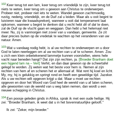
102
Keer terug tot een lam, keer terug om vriendelijk te zijn, keer terug tot
niets te weten, keer terug om u gewoon aan Christus te onderwerpen.
Probeer niet, probeer niet iets te weten. Wandel gewoon zachtmoedig,
rustig, nederig, vriendelijk, en de Duif zal u leiden. Maar als u ooit begint te
luisteren naar die kwaadsprekerij, wanneer u ooit dat temperament laat
opkomen, wanneer u begint te denken dat u recht hebt
dit
of
dat
te doen,
zal de Duif op de vlucht gaan en weggaan. Dan hebt u het helemaal niet
meer. Nu, zij is vanmorgen niet zover van u vandaan, gemeente. Ze zit
daar precies buiten op de vredetak te wachten op het veranderen van uw
natuur. Amen.
103
Wat u vandaag nodig hebt, is al uw rechten te onderwerpen en u door
God te laten neerleggen om al uw rechten van u af te scheren. Amen. Zou
u zich een klein onbetekenend lammetje kunnen voorstellen, wiens hele
vacht naar beneden hangt? Dat zijn zijn rechten, ja.
[Broeder Branham doet
een hijgend lam na – Vert]
Verhit, en dan daar gewoon op de scheertafel
gelegd te worden. Zij weten wat het beste voor hem is. Nemen al zijn
rechten van hem af en scheren het er allemaal af. Wat rent hij koel en licht.
My, my, hij is gelukkig en springt rond en heeft een geweldige tijd. Jazeker.
Als u uw rechten wilt opgeven krijgt u dat. Maar u moet uw rechten
opgeven en door het Woord van God heel de wereld van u af laten scheren,
alle gewoonten van de wereld van u weg laten nemen, dan wordt u een
nieuwe schepping in Christus.
104
Een poosje geleden ginds in Afrika, sprak ik met een oude heilige. Hij
zei: "Broeder Branham, ik weet dat u in het bovennatuurlijke gelooft."
Ik zei: "Zeker, mijn broeder."