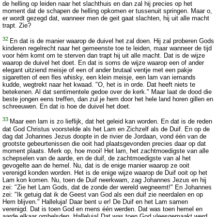
de helling op leiden naar het slachthuis en dan zal hij precies op het
moment dat de schapen de helling opkomen er tussenuit springen. Maar o,
er wordt gezegd dat, wanneer men de geit gaat slachten, hij uit alle macht
trapt. Zie?
32
En dat is de manier waarop de duivel het zal doen. Hij zal proberen Gods
kinderen regelrecht naar het gemeenste toe te leiden, maar wanneer de tijd
voor hém komt om te sterven dan trapt hij uit alle macht. Dat is de wijze
waarop de duivel het doet. En dat is soms de wijze waarop een of ander
elegant uitziend meisje of een of ander brutaal ventje met een pakje
sigaretten of een fles whisky, een klein meisje, een lam van iemands
kudde, wegtrekt naar het kwaad. "O, het is in orde. Dat heeft niets te
betekenen. Al dat sentimentele gedoe over de kerk." Maar laat de dood die
beste jongen eens treffen, dan zul je hem door het hele land horen gillen en
schreeuwen. En dat is hoe de duivel het doet.
33
Maar een lam is zo lieflijk, dat het geleid kan worden. En dat is de reden
dat God Christus voorstelde als het Lam en Zichzelf als de Duif. En op de
dag dat Johannes Jezus doopte in de rivier de Jordaan, vond één van de
grootste gebeurtenissen die ooit had plaatsgevonden precies daar op dat
moment plaats. Merk op, hoe mooi! Het lam, het zachtmoedigste van alle
schepselen van de aarde, en de duif, de zachtmoedigste van al het
gevogelte aan de hemel. Nu, dat is de enige manier waarop ze ooit
verenigd konden worden. Het is de enige wijze waarop de Duif ooit op het
Lam kon komen. Nu, toen de Duif neerkwam, zag Johannes Jezus en hij
zei: "Zie het Lam Gods, dat de zonde der wereld wegneemt!" En Johannes
zei: "Ik getuig dat ik de Geest van God als een duif zie neerdalen en op
Hem blijven." Halleluja! Daar bent u er! De Duif en het Lam samen
verenigd. Dat is toen God en mens één werden. Dat was toen hemel en
aarde elkaar omhelsden. Halleluja! Dat was toen God vleesgemaakt werd.