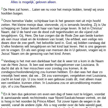
Alles is mogelijk, geloven alleen.
2
De Here zal horen... Laten we nu voor het meisje bidden, terwijl wij onze
hoofden buigen.
3
Onze hemelse Vader, schijnbaar kan ik het gewoon niet uit mijn hoofd
zetten. Het kleine meisje daar, stervende, zij is iemands lieveling. Zij is Uw
schepping en Satan berooft haar van haar jonge leven. Ik bid in Christus'
Naam, dat U de hand van de dood zult tegenhouden en die vijand zult
terugdrijven. Gij, Here, Die kan zorgen dat de Rode Zee aan beide kanten
als een muur staat en de kinderen van Israël, Uw erfdeel, een veilige reis
dwars door de zee geeft, het beloofde land in. God, wij bidden vandaag dat
U elke hindernis wilt terugdrijven en het kind laat leven. Het is ons gegeven
om te vragen. En als een groep van mensen die in U geloven, vragen wij in
Jezus' Naam om de genezing van het kind. Amen.
4
Vandaag is het met een dankbaar hart dat ik weer tot u kom in de Naam
van de Here Jezus. Ik ben wat eerder thuisgekomen van Louisiana. Ik
dacht dat als ik hier misschien voor zondag zou komen, ik de
zondagsschoolonderwijzing zou kunnen hebben. En dan was het daar zo
vreselijk heet weer, dat we... Dit zou vanmorgen, vergeleken met Louisiana,
zacht en koel zijn. U zou nooit in een gebouw zoals dit, met alleen maar
een ventilator, kunnen zitten. In Louisiana zou er airconditioning moeten
zijn, of u zou flauwvallen.
5
En ik ben dus gekomen om even een dag of twee rust te krijgen, voordat
ik aanstaande week rechtstreeks naar Noord-Saskatchewan vertrek, en dat
is hoog in het noorden bij Prince Albert. Tot zover lopen de wegen in de
wereld, vanaf de andere zijde. Als u nog verder over de hele wereld gaat,