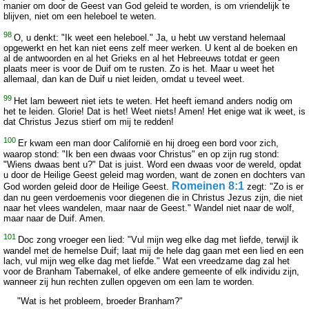
manier om door de Geest van God geleid te worden, is om vriendelijk te
blijven, niet om een heleboel te weten.
98
O, u denkt: "Ik weet een heleboel." Ja, u hebt uw verstand helemaal
opgewerkt en het kan niet eens zelf meer werken. U kent al de boeken en
al de antwoorden en al het Grieks en al het Hebreeuws totdat er geen
plaats meer is voor de Duif om te rusten. Zo is het. Maar u weet het
allemaal, dan kan de Duif u niet leiden, omdat u teveel weet.
99
Het lam beweert niet iets te weten. Het heeft iemand anders nodig om
het te leiden. Glorie! Dat is het! Weet niets! Amen! Het enige wat ik weet, is
dat Christus Jezus stierf om mij te redden!
100
Er kwam een man door Californië en hij droeg een bord voor zich,
waarop stond: "Ik ben een dwaas voor Christus" en op zijn rug stond:
"Wiens dwaas bent u?" Dat is juist. Word een dwaas voor de wereld, opdat
u door de Heilige Geest geleid mag worden, want de zonen en dochters van
Romeinen 8:1
God worden geleid door de Heilige Geest.
zegt: "Zo is er
dan nu geen verdoemenis voor diegenen die in Christus Jezus zijn, die niet
naar het vlees wandelen, maar naar de Geest." Wandel niet naar de wolf,
maar naar de Duif. Amen.
101
Doc zong vroeger een lied: "Vul mijn weg elke dag met liefde, terwijl ik
wandel met de hemelse Duif; laat mij de hele dag gaan met een lied en een
lach, vul mijn weg elke dag met liefde." Wat een vreedzame dag zal het
voor de Branham Tabernakel, of elke andere gemeente of elk individu zijn,
wanneer zij hun rechten zullen opgeven om een lam te worden.
"Wat is het probleem, broeder Branham?"