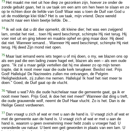
73
Het maakt me niet uit hoe diep ze gezonken zijn, hoever ze onder de
zonde gebukt gaan, het is uw taak om een arm om hen heen te slaan en ze
op te richten door de liefde van God! Waar was u toen de Duif van God u
uit de modderige klei tilde? Het is uw taak, mijn vriend. Deze wereld
smacht naar een klein beetje liefde. De...
74
Ik wil ook dat u dit dier opmerkt, dit kleine dier; het was een zwijgend
lam, omdat het niet... toen Hij werd beschimpt, schimpte Hij niet terug. Hij
voer niet uit en ging tekeer en maakte ophef en ging maar door. Hij deed
dat niet. Wanneer iemand... Wanneer Hij werd beschimpt, schimpte Hij niet
terug. Hij deed Zijn mond niet open.
75
Maar laat iemand eens iets tegen u of mij doen, o my, we blazen ons op
als een pad die een lading zware hagel eet, blazen als een – als een oude
gans. "Ik zal u maar gelijk vertellen dat hij me alweer zo op mijn tenen
trapte, dat ik nooit meer naar die oude kerk terugkeer. Beslist niet. Prijs
God! Halleluja! De Nazireeërs zullen me ontvangen, de Pelgrim
Heiligheidskerk, zij zullen me nemen. Halleluja! Ik hoef het niet meer te
doen." Goed, de Duif gaat op de vlucht.
76
"Weet u wat? Als die oude huichelaar naar die gemeente gaat, ga ik er
nooit meer heen. Prijs God, ik doe het niet meer!" Wanneer dat ding u treft,
die oude grauwende wolf, neemt de Duif Haar vlucht. Zo is het. Dan is de
Heilige Geest verdwenen.
77
Dan vraagt u zich af wat er met u aan de hand is. U vraagt zich af wat er
met de gemeente aan de hand is. U vraagt zich af wat er met u aan de
hand is, waarom u geen overwinning meer hebt zoals u vroeger had. U
veranderde uw natuur. U bent een geit geworden in plaats van een lam. U