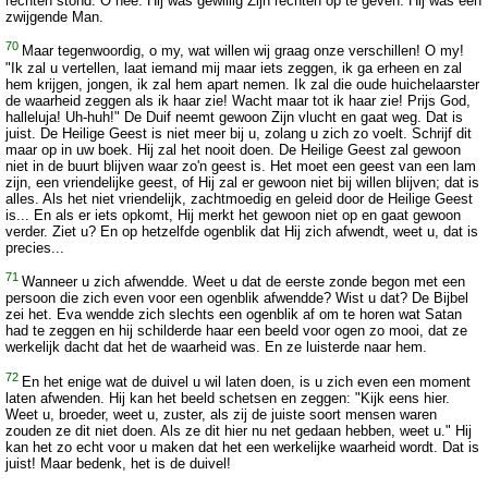
rechten stond. O nee. Hij was gewillig Zijn rechten op te geven. Hij was een
zwijgende Man.
70
Maar tegenwoordig, o my, wat willen wij graag onze verschillen! O my!
"Ik zal u vertellen, laat iemand mij maar iets zeggen, ik ga erheen en zal
hem krijgen, jongen, ik zal hem apart nemen. Ik zal die oude huichelaarster
de waarheid zeggen als ik haar zie! Wacht maar tot ik haar zie! Prijs God,
halleluja! Uh-huh!" De Duif neemt gewoon Zijn vlucht en gaat weg. Dat is
juist. De Heilige Geest is niet meer bij u, zolang u zich zo voelt. Schrijf dit
maar op in uw boek. Hij zal het nooit doen. De Heilige Geest zal gewoon
niet in de buurt blijven waar zo'n geest is. Het moet een geest van een lam
zijn, een vriendelijke geest, of Hij zal er gewoon niet bij willen blijven; dat is
alles. Als het niet vriendelijk, zachtmoedig en geleid door de Heilige Geest
is... En als er iets opkomt, Hij merkt het gewoon niet op en gaat gewoon
verder. Ziet u? En op hetzelfde ogenblik dat Hij zich afwendt, weet u, dat is
precies...
71
Wanneer u zich afwendde. Weet u dat de eerste zonde begon met een
persoon die zich even voor een ogenblik afwendde? Wist u dat? De Bijbel
zei het. Eva wendde zich slechts een ogenblik af om te horen wat Satan
had te zeggen en hij schilderde haar een beeld voor ogen zo mooi, dat ze
werkelijk dacht dat het de waarheid was. En ze luisterde naar hem.
72
En het enige wat de duivel u wil laten doen, is u zich even een moment
laten afwenden. Hij kan het beeld schetsen en zeggen: "Kijk eens hier.
Weet u, broeder, weet u, zuster, als zij de juiste soort mensen waren
zouden ze dit niet doen. Als ze dit hier nu net gedaan hebben, weet u." Hij
kan het zo echt voor u maken dat het een werkelijke waarheid wordt. Dat is
juist! Maar bedenk, het is de duivel!