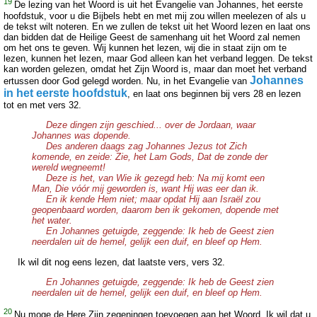
19
De lezing van het Woord is uit het Evangelie van Johannes, het eerste
hoofdstuk, voor u die Bijbels hebt en met mij zou willen meelezen of als u
de tekst wilt noteren. En we zullen de tekst uit het Woord lezen en laat ons
dan bidden dat de Heilige Geest de samenhang uit het Woord zal nemen
om het ons te geven. Wij kunnen het lezen, wij die in staat zijn om te
lezen, kunnen het lezen, maar God alleen kan het verband leggen. De tekst
kan worden gelezen, omdat het Zijn Woord is, maar dan moet het verband
Johannes
ertussen door God gelegd worden. Nu, in het Evangelie van
in het eerste hoofdstuk
, en laat ons beginnen bij vers 28 en lezen
tot en met vers 32.
Deze dingen zijn geschied... over de Jordaan, waar
Johannes was dopende.
Des anderen daags zag Johannes Jezus tot Zich
komende, en zeide: Zie, het Lam Gods, Dat de zonde der
wereld wegneemt!
Deze is het, van Wie ik gezegd heb: Na mij komt een
Man, Die vóór mij geworden is, want Hij was eer dan ik.
En ik kende Hem niet; maar opdat Hij aan Israël zou
geopenbaard worden, daarom ben ik gekomen, dopende met
het water.
En Johannes getuigde, zeggende: Ik heb de Geest zien
neerdalen uit de hemel, gelijk een duif, en bleef op Hem.
Ik wil dit nog eens lezen, dat laatste vers, vers 32.
En Johannes getuigde, zeggende: Ik heb de Geest zien
neerdalen uit de hemel, gelijk een duif, en bleef op Hem.
20
Nu moge de Here Zijn zegeningen toevoegen aan het Woord. Ik wil dat u