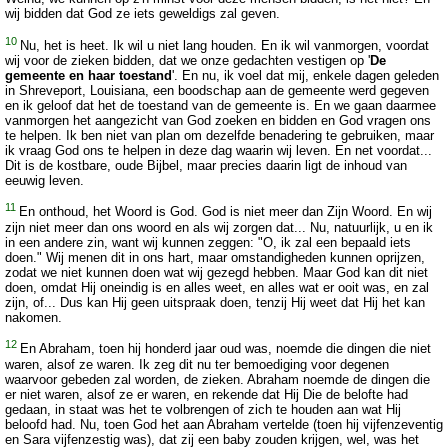
wij bidden dat God ze iets geweldigs zal geven.
10
Nu, het is heet. Ik wil u niet lang houden. En ik wil vanmorgen, voordat
wij voor de zieken bidden, dat we onze gedachten vestigen op '
De
gemeente en haar toestand
'. En nu, ik voel dat mij, enkele dagen geleden
in Shreveport, Louisiana, een boodschap aan de gemeente werd gegeven
en ik geloof dat het de toestand van de gemeente is. En we gaan daarmee
vanmorgen het aangezicht van God zoeken en bidden en God vragen ons
te helpen. Ik ben niet van plan om dezelfde benadering te gebruiken, maar
ik vraag God ons te helpen in deze dag waarin wij leven. En net voordat...
Dit is de kostbare, oude Bijbel, maar precies daarin ligt de inhoud van
eeuwig leven.
11
En onthoud, het Woord is God. God is niet meer dan Zijn Woord. En wij
zijn niet meer dan ons woord en als wij zorgen dat... Nu, natuurlijk, u en ik
in een andere zin, want wij kunnen zeggen: "O, ik zal een bepaald iets
doen." Wij menen dit in ons hart, maar omstandigheden kunnen oprijzen,
zodat we niet kunnen doen wat wij gezegd hebben. Maar God kan dit niet
doen, omdat Hij oneindig is en alles weet, en alles wat er ooit was, en zal
zijn, of... Dus kan Hij geen uitspraak doen, tenzij Hij weet dat Hij het kan
nakomen.
12
En Abraham, toen hij honderd jaar oud was, noemde die dingen die niet
waren, alsof ze waren. Ik zeg dit nu ter bemoediging voor degenen
waarvoor gebeden zal worden, de zieken. Abraham noemde de dingen die
er niet waren, alsof ze er waren, en rekende dat Hij Die de belofte had
gedaan, in staat was het te volbrengen of zich te houden aan wat Hij
beloofd had. Nu, toen God het aan Abraham vertelde (toen hij vijfenzeventig
en Sara vijfenzestig was), dat zij een baby zouden krijgen, wel, was het