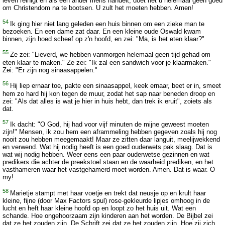
leven reinigt en als een ander mens handelt, doet het u helemaal geen goed
om Christendom na te bootsen. U zult het moeten hebben. Amen!
54
Ik ging hier niet lang geleden een huis binnen om een zieke man te
bezoeken. En een dame zat daar. En een kleine oude Oswald kwam
binnen, zijn hoed scheef op z'n hoofd, en zei: "Ma, is het eten klaar?"
55
Ze zei: "Lieverd, we hebben vanmorgen helemaal geen tijd gehad om
eten klaar te maken." Ze zei: "Ik zal een sandwich voor je klaarmaken."
Zei: "Er zijn nog sinaasappelen."
56
Hij liep ernaar toe, pakte een sinaasappel, keek ernaar, beet er in, smeet
hem zo hard hij kon tegen de muur, zodat het sap naar beneden droop en
zei: "Als dat alles is wat je hier in huis hebt, dan trek ik eruit", zoiets als
dat.
57
Ik dacht: "O God, hij had voor vijf minuten de mijne geweest moeten
zijn!" Mensen, ik zou hem een aframmeling hebben gegeven zoals hij nog
nooit zou hebben meegemaakt! Maar ze zitten daar languit, meelijwekkend
en verwend. Wat hij nodig heeft is een goed ouderwets pak slaag. Dat is
wat wij nodig hebben. Weer eens een paar ouderwetse gezinnen en wat
predikers die achter de preekstoel staan en de waarheid prediken, en het
vasthameren waar het vastgehamerd moet worden. Amen. Dat is waar. O
my!
58
Marietje stampt met haar voetje en trekt dat neusje op en krult haar
kleine, fijne (door Max Factors spul) rose-gekleurde lipjes omhoog in de
lucht en heft haar kleine hoofd op en loopt zo het huis uit. Wat een
schande. Hoe ongehoorzaam zijn kinderen aan het worden. De Bijbel zei
dat ze het zouden zijn. De Schrift zei dat ze het zouden zijn. Hoe zij zich