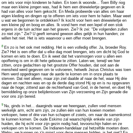
om iets voor mijn kinderen te halen. En toen ik woonde... Toen Billy nog
maar een kleine jongen was, had ik hem een driewielertje gegeven en ik
had van alles voor hem gekocht. En Meda probeerde van alles om haar
eigen kleding en dingen op te offeren om iets voor hem te halen. Maar weet
u wat we begonnen te ontdekken? Ik kocht voor hem een driewielertje en
een kleine pijl en boog en alles. Ik vond hem met een lepel of een stok
ergens in de tuin achter aan het graven. Zie? Ik zei: "De volgenden zullen
zo niet zijn." Zie? U geeft iemand gewoon alles gelijk in hun handen; ze
willen het niet. Het is iets waarvoor u een offer moet brengen.
8
En zo is het ook met redding. Het is een volledig offer. Ja, broeder Roy.
Zie? Het is een offer dat u elke dag moet brengen, iets om dicht bij God te
komen en iets te doen. En ik weet dat het vanmorgen voor u allen een
opoffering is om in dit hete gebouw te zitten. Laten we, terwijl we hier
zitten, onze gedachten op het grootste Offer houden, dat ooit aan de
mensheid werd gegeven om te volvoeren, hetwelk Jezus Christus was toen
Hem werd opgedragen naar de aarde te komen om in onze plaats te
sterven. Dat niet alleen, maar zijn ziel daalde af naar de hel, waar Hij drie
dagen en nachten was en op de derde dag stond Hij op en is nu opgevaren
naar de hoge; zittend aan de rechterhand van God, in de hemel, en doet Hij
bemiddeling op onze belijdenissen van Zijn verzoening en Zijn genade die
voor ons zijn bereid.
9
Nu, ginds in het... daarginds waar we heengaan, zullen veel mensen
werkelijk arm, echt arm zijn, ze zullen één van hun koeien moeten
verkopen, twee of drie van hun schapen of zoiets, om naar de samenkomst
te kunnen komen. De oude Eskimo zal waarschijnlijk enkele van zijn
huiden, die hij echt voor zijn gezin nodig had, tevoorschijn halen en ze
verkopen om te komen. De Indianen-handelaar zal hetzelfde moeten doen.
Welnu, we kunnen op z'n minst voor deze mensen bidden, is het niet? En