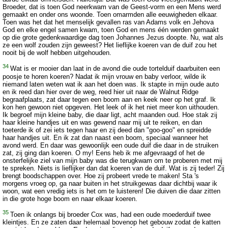
Broeder, dat is toen God neerkwam van de Geest-vorm en een Mens werd
gemaakt en onder ons woonde. Toen omarmden alle eeuwigheden elkaar.
Toen was het dat het menselijk gevallen ras van Adams volk en Jehova
God en elke engel samen kwam, toen God en mens één werden gemaakt
op die grote gedenkwaardige dag toen Johannes Jezus doopte. Nu, wat als
ze een wolf zouden zijn geweest? Het lieflijke koeren van de duif zou het
nooit bij de wolf hebben uitgehouden.
34
Wat is er mooier dan laat in de avond die oude tortelduif daarbuiten een
poosje te horen koeren? Nadat ik mijn vrouw en baby verloor, wilde ik
niemand laten weten wat ik aan het doen was. Ik stapte in mijn oude auto
en ik reed dan hier over de weg, reed hier uit naar de Walnut Ridge
begraafplaats, zat daar tegen een boom aan en keek neer op het graf. Ik
kon hen gewoon niet opgeven. Het leek of ik het niet meer kon uithouden.
Ik begroef mijn kleine baby, die daar ligt, acht maanden oud. Hoe stak zij
haar kleine handjes uit en was gewend naar mij uit te reiken, en dan
toeterde ik of zei iets tegen haar en zij deed dan "goo-goo" en spreidde
haar handjes uit. En ik zat dan naast een boom, speciaal wanneer het
avond werd. En daar was gewoonlijk een oude duif die daar in de struiken
zat, zij ging dan koeren. O my! Eens heb ik me afgevraagd of het de
onsterfelijke ziel van mijn baby was die terugkwam om te proberen met mij
te spreken. Niets is lieflijker dan dat koeren van de duif. Wat is zij teder! Zij
brengt boodschappen over. Hoe zij probeert vrede te maken! Sta 's
morgens vroeg op, ga naar buiten in het struikgewas daar dichtbij waar ik
woon, wat een vredig iets is het om te luisteren! Die duiven die daar zitten
in die grote hoge boom en naar elkaar koeren.
35
Toen ik onlangs bij broeder Cox was, had een oude moederduif twee
kleintjes. En ze zaten daar helemaal bovenop het gebouw zodat de katten