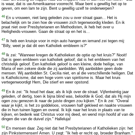
is waar, dat is uw Amerikaanse voorrecht. Maar bent u gewillig het op te
geven, om een lam te zijn. Bent u gewillig uzelf te onderwerpen?
46
En u vrouwen, niet lang geleden zou u over straat gaan... Het is
belachelijk om te zien hoe de vrouwen zich tegenwoordig kleden. En ik
praat niet over Presbyterianen en Methodisten, ik heb het over u
Heiligheids-vrouwen. Gaan de straat op en het is...
47
Ik heb een kruisje voor in mijn auto hangen en iemand zei tegen mij:
"Billy, weet je dat dit een Katholiek embleem is?"
48
Ik zei: "Wanneer kregen de Katholieken de optie op het kruis?" Nooit!
Dat is geen embleem van katholiek geloof; dat is het embleem van het
christelijk geloof. Een katholiek geloof is een kleine, dode heilige, van
Maria of een zekere dode die zij aanbidden. Wij aanbidden geen dode
mensen. Wij aanbidden St. Cecilia niet, en al die verschillende heiligen. Dat
is Katholicisme, dat een hoge vorm van spiritisme is. Maar het kruis
vertegenwoordigt Hem, Die stierf en weer opstond.
49
En ik zei: "Ik houd het daar, als ik kijk over de straat. Vijfentwintig jaar
geleden, of dertig, toen ik bijna blind was, beloofde ik God, dat als Hij mijn
ogen zou genezen ik naar de juiste dingen zou kijken." En ik zei: "Overal
waar je kijkt, is het zo goddeloos, vrouwen half gekleed en naakte vrouwen
die in hun tuinen liggen en overal. Ik kijk naar het kruis in plaats van te
kijken, en bedenk wat Christus voor mij deed, en wend mijn hoofd af van de
dingen die van de duivel zijn." Halleluja!
50
En mensen daar. Zeg niet dat het Presbyterianen of Katholieken zijn: het
zijn Pinkstermensen! Amen. U zegt: "Ik heb er recht op, broeder Branham."