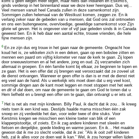
komt u geen wegen meer tegen, maar niets dan Indianen en Eskimo's,
ginds verderop in het binnenland waar we deze keer heengaan. Dus wij...
Veel mensen vanuit heel Canada zullen in deze samenkomst zijn.
Sommigen zullen helemaal van de Westkust komen, zeggen ze. En ik
verlang zeker naar de gebeden van u mensen, dat God ons zal ontmoeten
en ons een buitengewone, overvloedige, geweldige samenkomst voor Zijn
glorie wil geven. Het is ongeveer vier of vijf jaar geleden sinds ik in Canada
geweest ben. En ik heb daar een aantal echte, trouwe vrienden, die hele
fijne mensen zijn.
6
En ze zijn dus erg trouw in het gaan naar de gemeente. Ongeacht hoe
koud het is, ze wikkelen zich in een deken, gaan op een bobslee zitten en
mennen een paard om vijftig kilometer ver naar de kerk te gaan. Zij lopen
door sneeuwstormen en al het andere, jong en oud. Zij verzamelen zich
allemaal in groepen. En één familie komt bij elkaar, ze beginnen te lopen en
ze gaan. Het is een offer dat zij brengen wat veroorzaakt dat ze zoveel uit
de dienst ontvangen. Wanneer er geen offer is dan is er met de dienst niet
erg veel aan de hand. Als u werkelijk iets moet doen dat u erg veel kost,
sommige dingen aan de kant moet leggen en moet stoppen met het werk
en
dit
of
dat
doen, om naar de gemeente te gaan om God te tonen dat u
Hem liefhebt en u brengt een offer om te gaan, dàn ontvangt u er iets uit.
7
Het is net als met mijn kinderen. Billy Paul, ik dacht dat ik zou... Ik kreeg
niets toen ik een kind was. Destijds haalde mama misschien één zak
snoep en zij verdeelde het dan, voor ieder twee of drie stuks. Voor
Kerstmis kregen we misschien een kleine toeter van blik of een
klapperpistooltje, of zoiets. En ik zag andere kinderen met sleeën en
fietsen en dergelijke, goede kleding en warme jassen. En ik... Het maakte
gewoon dat ik me zo slecht voelde, dat ik zei: "Als ik ooit zelf kinderen
heb, zal ik alles voor ze doen wat ik kan." Wel, ik zou honger willen lijden