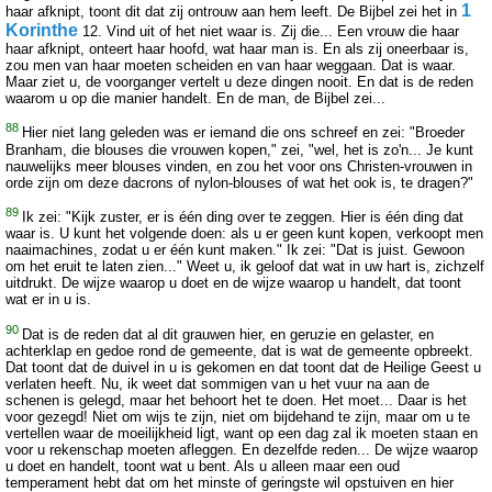
1
haar afknipt, toont dit dat zij ontrouw aan hem leeft. De Bijbel zei het in
Korinthe
12. Vind uit of het niet waar is. Zij die... Een vrouw die haar
haar afknipt, onteert haar hoofd, wat haar man is. En als zij oneerbaar is,
zou men van haar moeten scheiden en van haar weggaan. Dat is waar.
Maar ziet u, de voorganger vertelt u deze dingen nooit. En dat is de reden
waarom u op die manier handelt. En de man, de Bijbel zei...
88
Hier niet lang geleden was er iemand die ons schreef en zei: "Broeder
Branham, die blouses die vrouwen kopen," zei, "wel, het is zo'n... Je kunt
nauwelijks meer blouses vinden, en zou het voor ons Christen-vrouwen in
orde zijn om deze dacrons of nylon-blouses of wat het ook is, te dragen?"
89
Ik zei: "Kijk zuster, er is één ding over te zeggen. Hier is één ding dat
waar is. U kunt het volgende doen: als u er geen kunt kopen, verkoopt men
naaimachines, zodat u er één kunt maken." Ik zei: "Dat is juist. Gewoon
om het eruit te laten zien..." Weet u, ik geloof dat wat in uw hart is, zichzelf
uitdrukt. De wijze waarop u doet en de wijze waarop u handelt, dat toont
wat er in u is.
90
Dat is de reden dat al dit grauwen hier, en geruzie en gelaster, en
achterklap en gedoe rond de gemeente, dat is wat de gemeente opbreekt.
Dat toont dat de duivel in u is gekomen en dat toont dat de Heilige Geest u
verlaten heeft. Nu, ik weet dat sommigen van u het vuur na aan de
schenen is gelegd, maar het behoort het te doen. Het moet... Daar is het
voor gezegd! Niet om wijs te zijn, niet om bijdehand te zijn, maar om u te
vertellen waar de moeilijkheid ligt, want op een dag zal ik moeten staan en
voor u rekenschap moeten afleggen. En dezelfde reden... De wijze waarop
u doet en handelt, toont wat u bent. Als u alleen maar een oud
temperament hebt dat om het minste of geringste wil opstuiven en hier