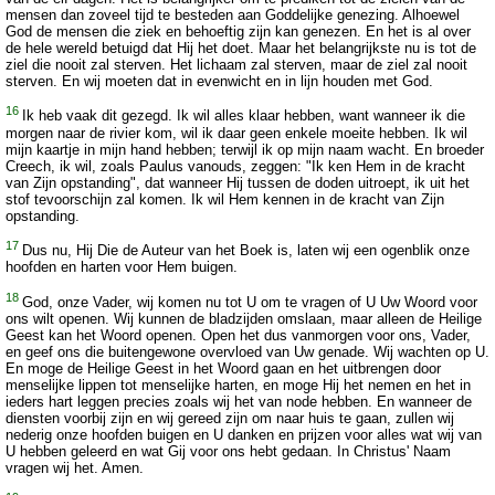
mensen dan zoveel tijd te besteden aan Goddelijke genezing. Alhoewel
God de mensen die ziek en behoeftig zijn kan genezen. En het is al over
de hele wereld betuigd dat Hij het doet. Maar het belangrijkste nu is tot de
ziel die nooit zal sterven. Het lichaam zal sterven, maar de ziel zal nooit
sterven. En wij moeten dat in evenwicht en in lijn houden met God.
16
Ik heb vaak dit gezegd. Ik wil alles klaar hebben, want wanneer ik die
morgen naar de rivier kom, wil ik daar geen enkele moeite hebben. Ik wil
mijn kaartje in mijn hand hebben; terwijl ik op mijn naam wacht. En broeder
Creech, ik wil, zoals Paulus vanouds, zeggen: "Ik ken Hem in de kracht
van Zijn opstanding", dat wanneer Hij tussen de doden uitroept, ik uit het
stof tevoorschijn zal komen. Ik wil Hem kennen in de kracht van Zijn
opstanding.
17
Dus nu, Hij Die de Auteur van het Boek is, laten wij een ogenblik onze
hoofden en harten voor Hem buigen.
18
God, onze Vader, wij komen nu tot U om te vragen of U Uw Woord voor
ons wilt openen. Wij kunnen de bladzijden omslaan, maar alleen de Heilige
Geest kan het Woord openen. Open het dus vanmorgen voor ons, Vader,
en geef ons die buitengewone overvloed van Uw genade. Wij wachten op U.
En moge de Heilige Geest in het Woord gaan en het uitbrengen door
menselijke lippen tot menselijke harten, en moge Hij het nemen en het in
ieders hart leggen precies zoals wij het van node hebben. En wanneer de
diensten voorbij zijn en wij gereed zijn om naar huis te gaan, zullen wij
nederig onze hoofden buigen en U danken en prijzen voor alles wat wij van
U hebben geleerd en wat Gij voor ons hebt gedaan. In Christus' Naam
vragen wij het. Amen.