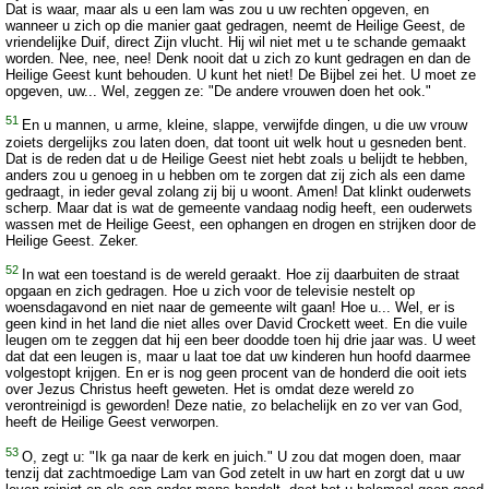
Dat is waar, maar als u een lam was zou u uw rechten opgeven, en
wanneer u zich op die manier gaat gedragen, neemt de Heilige Geest, de
vriendelijke Duif, direct Zijn vlucht. Hij wil niet met u te schande gemaakt
worden. Nee, nee, nee! Denk nooit dat u zich zo kunt gedragen en dan de
Heilige Geest kunt behouden. U kunt het niet! De Bijbel zei het. U moet ze
opgeven, uw... Wel, zeggen ze: "De andere vrouwen doen het ook."
51
En u mannen, u arme, kleine, slappe, verwijfde dingen, u die uw vrouw
zoiets dergelijks zou laten doen, dat toont uit welk hout u gesneden bent.
Dat is de reden dat u de Heilige Geest niet hebt zoals u belijdt te hebben,
anders zou u genoeg in u hebben om te zorgen dat zij zich als een dame
gedraagt, in ieder geval zolang zij bij u woont. Amen! Dat klinkt ouderwets
scherp. Maar dat is wat de gemeente vandaag nodig heeft, een ouderwets
wassen met de Heilige Geest, een ophangen en drogen en strijken door de
Heilige Geest. Zeker.
52
In wat een toestand is de wereld geraakt. Hoe zij daarbuiten de straat
opgaan en zich gedragen. Hoe u zich voor de televisie nestelt op
woensdagavond en niet naar de gemeente wilt gaan! Hoe u... Wel, er is
geen kind in het land die niet alles over David Crockett weet. En die vuile
leugen om te zeggen dat hij een beer doodde toen hij drie jaar was. U weet
dat dat een leugen is, maar u laat toe dat uw kinderen hun hoofd daarmee
volgestopt krijgen. En er is nog geen procent van de honderd die ooit iets
over Jezus Christus heeft geweten. Het is omdat deze wereld zo
verontreinigd is geworden! Deze natie, zo belachelijk en zo ver van God,
heeft de Heilige Geest verworpen.
53
O, zegt u: "Ik ga naar de kerk en juich." U zou dat mogen doen, maar
tenzij dat zachtmoedige Lam van God zetelt in uw hart en zorgt dat u uw