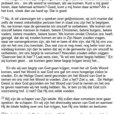
probeert om... om elk woord te verstaan, als we kunnen. Kunt u mij goed
horen, daar helemaal achterin? Goed, kunt u mij horen daar achter? Als u
het kunt, steek dan uw hand op. Dat is goed.
21
Nu, ik wil vanmorgen tot u spreken over gelijkenissen, op zo'n manier dat
zelfs de meest onkerkelijke persoon hier in staat zou zijn het te begrijpen.
Nu, we komen naar de gemeente om onszelf te verbeteren. We komen om
onszelf betere mensen te maken, betere Christenen, betere burgers, betere
vaders, betere moeders, betere buren. We komen omdat Christus ons heeft
gezegd, dat als wij zouden komen en iets in Zijn Naam zouden vragen,
waar we samengekomen zijn, als het er twee of drie zijn, dat Hij bij ons zou
zijn en het ons zou toestaan. Dus wat zou er nog meer, nog beter voor ons
vandaag kunnen zijn dan te weten dat wij in de gemeente zijn om onszelf te
verbeteren, om ons begrip te verruimen? Hoevelen zouden willen zeggen:
"Daarvoor ben ik hier"? Laat eens zien, "Ik wil een beter begrip hebben." En
wij kunnen geen... we kunnen geen beter begrip krijgen tenzij het...
En als wij een begrip van God gaan krijgen, moet het uit Gods Woord
komen, want het Woord is wat God ons gaf om onze hongerige zielen te
voeden. En de Heilige Geest werd gezonden om het Woord van God te
nemen en ons met het Woord te voeden. Ziet u het? Ziet u, we... De Heilige
Geest is door God gezonden om het Woord van God te nemen en het ons
te geven naarmate wij het nodig hebben. Nu, ik ben zo blij dat God zo'n
voorziening trof. U niet? Dat Hij ons wilde voeden.
22
Wij zijn de schapen van Zijn weide. Wij zullen daar zometeen over gaan
spreken: de schapen. En wij zijn het drievoudig wezen van God en wanneer
Hij de totale leiding over ons kan krijgen, kan Hij ons leiden en besturen.
23