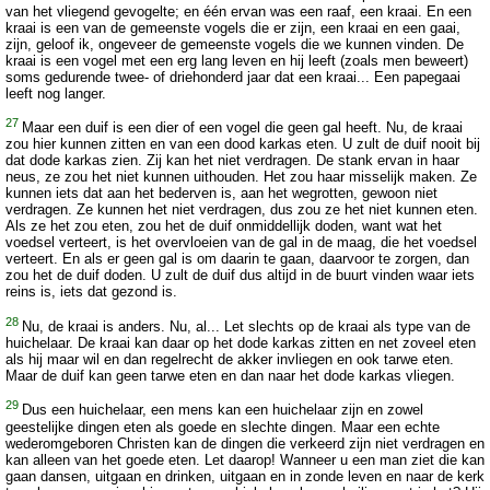
van het vliegend gevogelte; en één ervan was een raaf, een kraai. En een
kraai is een van de gemeenste vogels die er zijn, een kraai en een gaai,
zijn, geloof ik, ongeveer de gemeenste vogels die we kunnen vinden. De
kraai is een vogel met een erg lang leven en hij leeft (zoals men beweert)
soms gedurende twee- of driehonderd jaar dat een kraai... Een papegaai
leeft nog langer.
27
Maar een duif is een dier of een vogel die geen gal heeft. Nu, de kraai
zou hier kunnen zitten en van een dood karkas eten. U zult de duif nooit bij
dat dode karkas zien. Zij kan het niet verdragen. De stank ervan in haar
neus, ze zou het niet kunnen uithouden. Het zou haar misselijk maken. Ze
kunnen iets dat aan het bederven is, aan het wegrotten, gewoon niet
verdragen. Ze kunnen het niet verdragen, dus zou ze het niet kunnen eten.
Als ze het zou eten, zou het de duif onmiddellijk doden, want wat het
voedsel verteert, is het overvloeien van de gal in de maag, die het voedsel
verteert. En als er geen gal is om daarin te gaan, daarvoor te zorgen, dan
zou het de duif doden. U zult de duif dus altijd in de buurt vinden waar iets
reins is, iets dat gezond is.
28
Nu, de kraai is anders. Nu, al... Let slechts op de kraai als type van de
huichelaar. De kraai kan daar op het dode karkas zitten en net zoveel eten
als hij maar wil en dan regelrecht de akker invliegen en ook tarwe eten.
Maar de duif kan geen tarwe eten en dan naar het dode karkas vliegen.
29
Dus een huichelaar, een mens kan een huichelaar zijn en zowel
geestelijke dingen eten als goede en slechte dingen. Maar een echte
wederomgeboren Christen kan de dingen die verkeerd zijn niet verdragen en
kan alleen van het goede eten. Let daarop! Wanneer u een man ziet die kan
gaan dansen, uitgaan en drinken, uitgaan en in zonde leven en naar de kerk