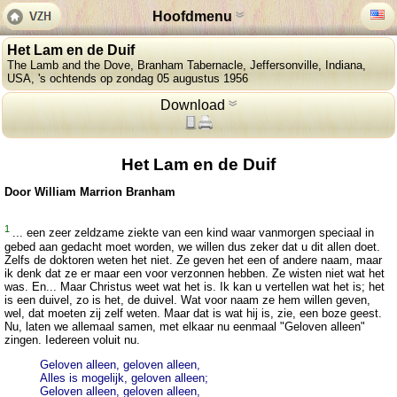
Hoofdmenu
Het Lam en de Duif
The Lamb and the Dove, Branham Tabernacle, Jeffersonville, Indiana,
USA, 's ochtends op zondag 05 augustus 1956
Download
Het Lam en de Duif
Door William Marrion Branham
1
... een zeer zeldzame ziekte van een kind waar vanmorgen speciaal in
gebed aan gedacht moet worden, we willen dus zeker dat u dit allen doet.
Zelfs de doktoren weten het niet. Ze geven het een of andere naam, maar
ik denk dat ze er maar een voor verzonnen hebben. Ze wisten niet wat het
was. En... Maar Christus weet wat het is. Ik kan u vertellen wat het is; het
is een duivel, zo is het, de duivel. Wat voor naam ze hem willen geven,
wel, dat moeten zij zelf weten. Maar dat is wat hij is, zie, een boze geest.
Nu, laten we allemaal samen, met elkaar nu eenmaal "Geloven alleen"
zingen. Iedereen voluit nu.
Geloven alleen, geloven alleen,
Alles is mogelijk, geloven alleen;
Geloven alleen, geloven alleen,