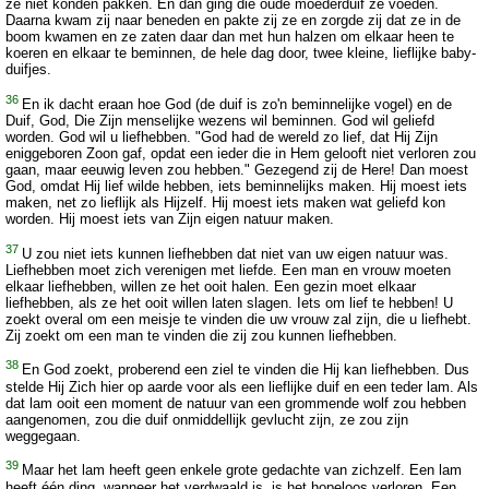
ze niet konden pakken. En dan ging die oude moederduif ze voeden.
Daarna kwam zij naar beneden en pakte zij ze en zorgde zij dat ze in de
boom kwamen en ze zaten daar dan met hun halzen om elkaar heen te
koeren en elkaar te beminnen, de hele dag door, twee kleine, lieflijke baby-
duifjes.
36
En ik dacht eraan hoe God (de duif is zo'n beminnelijke vogel) en de
Duif, God, Die Zijn menselijke wezens wil beminnen. God wil geliefd
worden. God wil u liefhebben. "God had de wereld zo lief, dat Hij Zijn
eniggeboren Zoon gaf, opdat een ieder die in Hem gelooft niet verloren zou
gaan, maar eeuwig leven zou hebben." Gezegend zij de Here! Dan moest
God, omdat Hij lief wilde hebben, iets beminnelijks maken. Hij moest iets
maken, net zo lieflijk als Hijzelf. Hij moest iets maken wat geliefd kon
worden. Hij moest iets van Zijn eigen natuur maken.
37
U zou niet iets kunnen liefhebben dat niet van uw eigen natuur was.
Liefhebben moet zich verenigen met liefde. Een man en vrouw moeten
elkaar liefhebben, willen ze het ooit halen. Een gezin moet elkaar
liefhebben, als ze het ooit willen laten slagen. Iets om lief te hebben! U
zoekt overal om een meisje te vinden die uw vrouw zal zijn, die u liefhebt.
Zij zoekt om een man te vinden die zij zou kunnen liefhebben.
38
En God zoekt, proberend een ziel te vinden die Hij kan liefhebben. Dus
stelde Hij Zich hier op aarde voor als een lieflijke duif en een teder lam. Als
dat lam ooit een moment de natuur van een grommende wolf zou hebben
aangenomen, zou die duif onmiddellijk gevlucht zijn, ze zou zijn
weggegaan.
39
Maar het lam heeft geen enkele grote gedachte van zichzelf. Een lam
heeft één ding, wanneer het verdwaald is, is het hopeloos verloren. Een