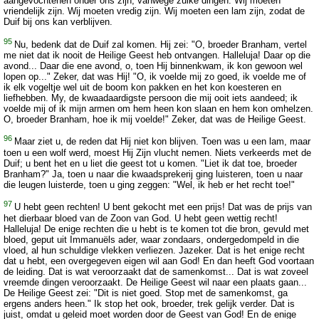
aangevochtenen onder ons zijn, vanwege zulke dingen. Wij moeten
vriendelijk zijn. Wij moeten vredig zijn. Wij moeten een lam zijn, zodat de
Duif bij ons kan verblijven.
95
Nu, bedenk dat de Duif zal komen. Hij zei: "O, broeder Branham, vertel
me niet dat ik nooit de Heilige Geest heb ontvangen. Halleluja! Daar op die
avond... Daar die ene avond, o, toen Hij binnenkwam, ik kon gewoon wel
lopen op..." Zeker, dat was Hij! "O, ik voelde mij zo goed, ik voelde me of
ik elk vogeltje wel uit de boom kon pakken en het kon koesteren en
liefhebben. My, de kwaadaardigste persoon die mij ooit iets aandeed; ik
voelde mij of ik mijn armen om hem heen kon slaan en hem kon omhelzen.
O, broeder Branham, hoe ik mij voelde!" Zeker, dat was de Heilige Geest.
96
Maar ziet u, de reden dat Hij niet kon blijven. Toen was u een lam, maar
toen u een wolf werd, moest Hij Zijn vlucht nemen. Niets verkeerds met de
Duif; u bent het en u liet die geest tot u komen. "Liet ik dat toe, broeder
Branham?" Ja, toen u naar die kwaadsprekerij ging luisteren, toen u naar
die leugen luisterde, toen u ging zeggen: "Wel, ik heb er het recht toe!"
97
U hebt geen rechten! U bent gekocht met een prijs! Dat was de prijs van
het dierbaar bloed van de Zoon van God. U hebt geen wettig recht!
Halleluja! De enige rechten die u hebt is te komen tot die bron, gevuld met
bloed, geput uit Immanuëls ader, waar zondaars, ondergedompeld in die
vloed, al hun schuldige vlekken verliezen. Jazeker. Dat is het enige recht
dat u hebt, een overgegeven eigen wil aan God! En dan heeft God voortaan
de leiding. Dat is wat veroorzaakt dat de samenkomst... Dat is wat zoveel
vreemde dingen veroorzaakt. De Heilige Geest wil naar een plaats gaan...
De Heilige Geest zei: "Dit is niet goed. Stop met de samenkomst, ga
ergens anders heen." Ik stop het ook, broeder, trek gelijk verder. Dat is
juist, omdat u geleid moet worden door de Geest van God! En de enige