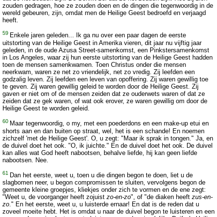
zouden gedragen, hoe ze zouden doen en de dingen die tegenwoordig in de
wereld gebeuren, zijn, omdat men de Heilige Geest bedroefd en verjaagd
heeft.
59
Enkele jaren geleden... Ik ga nu over een paar dagen de eerste
uitstorting van de Heilige Geest in Amerika vieren, dit jaar nu vijftig jaar
geleden, in de oude Azusa Street-samenkomst, een Pinkstersamenkomst
in Los Angeles, waar zij hun eerste uitstorting van de Heilige Geest hadden
toen de mensen samenkwamen. Toen Christus onder die mensen
neerkwam, waren ze net zo vriendelijk, net zo vredig. Zij leefden een
godzalig leven. Zij leefden een leven van opoffering. Zij waren gewillig toe
te geven. Zij waren gewillig geleid te worden door de Heilige Geest. Zij
gaven er niet om of de mensen zeiden dat ze ouderwets waren of dat ze
zeiden dat ze gek waren, of wat ook erover, ze waren gewillig om door de
Heilige Geest te worden geleid.
60
Maar tegenwoordig, o my, met een poederdons en een make-up etui en
shorts aan en dan buiten op straat, wel, het is een schande! En noemen
zichzelf 'met de Heilige Geest'. O, u zegt: "Maar ik sprak in tongen." Ja, en
de duivel doet het ook. "O, ik juichte." En de duivel doet het ook. De duivel
kan alles wat God heeft nabootsen, behalve liefde, hij kan geen liefde
nabootsen. Nee.
61
Dan het eerste, weet u, toen u die dingen begon te doen, liet u de
slagbomen neer, u begon compromissen te sluiten, vervolgens begon de
gemeente kleine groepjes, kliekjes onder zich te vormen en de ene zegt:
"Weet u, de voorganger heeft zojuist
zo-en-zo
", of "de diaken heeft
zus-en-
zo
." En het eerste, weet u, u luisterde ernaar! En dat is de reden dat u
zoveel moeite hebt. Het is omdat u naar de duivel begon te luisteren en een