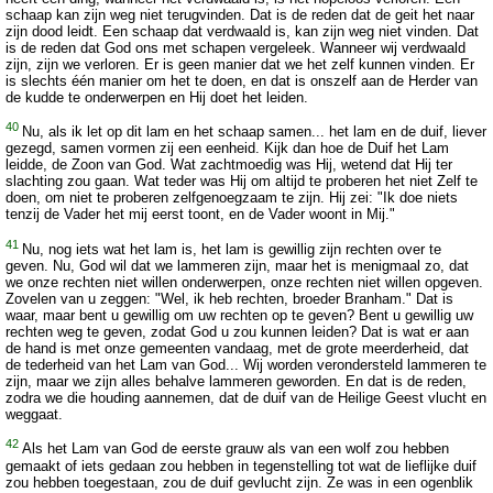
schaap kan zijn weg niet terugvinden. Dat is de reden dat de geit het naar
zijn dood leidt. Een schaap dat verdwaald is, kan zijn weg niet vinden. Dat
is de reden dat God ons met schapen vergeleek. Wanneer wij verdwaald
zijn, zijn we verloren. Er is geen manier dat we het zelf kunnen vinden. Er
is slechts één manier om het te doen, en dat is onszelf aan de Herder van
de kudde te onderwerpen en Hij doet het leiden.
40
Nu, als ik let op dit lam en het schaap samen... het lam en de duif, liever
gezegd, samen vormen zij een eenheid. Kijk dan hoe de Duif het Lam
leidde, de Zoon van God. Wat zachtmoedig was Hij, wetend dat Hij ter
slachting zou gaan. Wat teder was Hij om altijd te proberen het niet Zelf te
doen, om niet te proberen zelfgenoegzaam te zijn. Hij zei: "Ik doe niets
tenzij de Vader het mij eerst toont, en de Vader woont in Mij."
41
Nu, nog iets wat het lam is, het lam is gewillig zijn rechten over te
geven. Nu, God wil dat we lammeren zijn, maar het is menigmaal zo, dat
we onze rechten niet willen onderwerpen, onze rechten niet willen opgeven.
Zovelen van u zeggen: "Wel, ik heb rechten, broeder Branham." Dat is
waar, maar bent u gewillig om uw rechten op te geven? Bent u gewillig uw
rechten weg te geven, zodat God u zou kunnen leiden? Dat is wat er aan
de hand is met onze gemeenten vandaag, met de grote meerderheid, dat
de tederheid van het Lam van God... Wij worden verondersteld lammeren te
zijn, maar we zijn alles behalve lammeren geworden. En dat is de reden,
zodra we die houding aannemen, dat de duif van de Heilige Geest vlucht en
weggaat.
42
Als het Lam van God de eerste grauw als van een wolf zou hebben
gemaakt of iets gedaan zou hebben in tegenstelling tot wat de lieflijke duif
zou hebben toegestaan, zou de duif gevlucht zijn. Ze was in een ogenblik