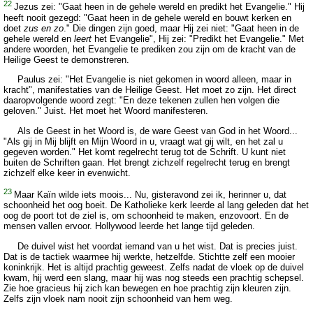
22
Jezus zei: "Gaat heen in de gehele wereld en predikt het Evangelie." Hij
heeft nooit gezegd: "Gaat heen in de gehele wereld en bouwt kerken en
doet
zus en zo
." Die dingen zijn goed, maar Hij zei niet: "Gaat heen in de
gehele wereld en
leert
het Evangelie", Hij zei: "Predikt het Evangelie." Met
andere woorden, het Evangelie te prediken zou zijn om de kracht van de
Heilige Geest te demonstreren.
Paulus zei: "Het Evangelie is niet gekomen in woord alleen, maar in
kracht", manifestaties van de Heilige Geest. Het moet zo zijn. Het direct
daaropvolgende woord zegt: "En deze tekenen zullen hen volgen die
geloven." Juist. Het moet het Woord manifesteren.
Als de Geest in het Woord is, de ware Geest van God in het Woord...
"Als gij in Mij blijft en Mijn Woord in u, vraagt wat gij wilt, en het zal u
gegeven worden." Het komt regelrecht terug tot de Schrift. U kunt niet
buiten de Schriften gaan. Het brengt zichzelf regelrecht terug en brengt
zichzelf elke keer in evenwicht.
23
Maar Kaïn wilde iets moois... Nu, gisteravond zei ik, herinner u, dat
schoonheid het oog boeit. De Katholieke kerk leerde al lang geleden dat het
oog de poort tot de ziel is, om schoonheid te maken, enzovoort. En de
mensen vallen ervoor. Hollywood leerde het lange tijd geleden.
De duivel wist het voordat iemand van u het wist. Dat is precies juist.
Dat is de tactiek waarmee hij werkte, hetzelfde. Stichtte zelf een mooier
koninkrijk. Het is altijd prachtig geweest. Zelfs nadat de vloek op de duivel
kwam, hij werd een slang, maar hij was nog steeds een prachtig schepsel.
Zie hoe gracieus hij zich kan bewegen en hoe prachtig zijn kleuren zijn.
Zelfs zijn vloek nam nooit zijn schoonheid van hem weg.