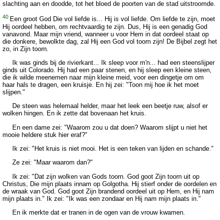
slachting aan en doodde, tot het bloed de poorten van de stad uitstroomde.
40
Een groot God Die vol liefde is... Hij is vol liefde. Om liefde te zijn, moet
Hij oordeel hebben, om rechtvaardig te zijn. Dus, Hij is een genadig God
vanavond. Maar mijn vriend, wanneer u voor Hem in dat oordeel staat op
die donkere, bewolkte dag, zal Hij een God vol toorn zijn! De Bijbel zegt het
zo, in Zijn toorn.
Ik was ginds bij de rivierkant... Ik sleep voor m'n... had een steenslijper
ginds uit Colorado. Hij had een paar stenen, en hij sleep een kleine steen,
die ik wilde meenemen naar mijn kleine meid, voor een dingetje om om
haar hals te dragen, een kruisje. En hij zei: "Toon mij hoe ik het moet
slijpen."
De steen was helemaal helder, maar het leek een beetje ruw, alsof er
wolken hingen. En ik zette dat bovenaan het kruis.
En een dame zei: "Waarom zou u dat doen? Waarom slijpt u niet het
mooie heldere stuk hier eraf?"
Ik zei: "Het kruis is niet mooi. Het is een teken van lijden en schande."
Ze zei: "Maar waarom dan?"
Ik zei: "Dat zijn wolken van Gods toorn. God goot Zijn toorn uit op
Christus, Die mijn plaats innam op Golgotha. Hij stierf onder de oordelen en
de wraak van God. God goot Zijn brandend oordeel uit op Hem, en Hij nam
mijn plaats in." Ik zei: "Ik was een zondaar en Hij nam mijn plaats in."
En ik merkte dat er tranen in de ogen van de vrouw kwamen.