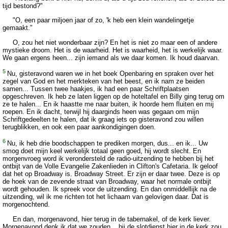
tijd bestond?"
"O, een paar miljoen jaar of zo, 'k heb een klein wandelingetje
gemaakt."
O, zou het niet wonderbaar zijn? En het is niet zo maar een of andere
mystieke droom. Het is de waarheid. Het is waarheid, het is werkelijk waar.
We gaan ergens heen... zijn iemand als we daar komen. Ik houd daarvan.
5
Nu, gisteravond waren we in het boek Openbaring en spraken over het
zegel van God en het merkteken van het beest, en ik nam ze beiden
samen... Tussen twee haakjes, ik had een paar Schriftplaatsen
opgeschreven. Ik heb ze laten liggen op de hoteltafel en Billy ging terug om
ze te halen... En ik haastte me naar buiten, ik hoorde hem fluiten en mij
roepen. En ik dacht, terwijl hij daarginds heen was gegaan om mijn
Schriftgedeelten te halen, dat ik graag iets op gisteravond zou willen
terugblikken, en ook een paar aankondigingen doen.
6
Nu, ik heb drie boodschappen te prediken morgen, dus... en ik... Uw
smog doet mijn keel werkelijk totaal geen goed, hij wordt slecht. En
morgenvroeg word ik verondersteld de radio-uitzending te hebben bij het
ontbijt van de Volle Evangelie Zakenlieden in Clifton's Cafetaria. Ik geloof
dat het op Broadway is. Broadway Street. Er zijn er daar twee. Deze is op
de hoek van de zevende straat van Broadway, waar het normale ontbijt
wordt gehouden. Ik spreek voor de uitzending. En dan onmiddellijk na de
uitzending, wil ik me richten tot het lichaam van gelovigen daar. Dat is
morgenochtend.
En dan, morgenavond, hier terug in de tabernakel, of de kerk liever.
Morgenavond denk ik dat we zouden... bij de slotdienst hier in de kerk zou