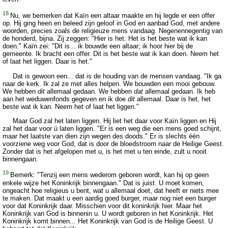
18
Nu, we bemerken dat Kaïn een altaar maakte en hij legde er een offer
op. Hij ging heen en beleed zijn geloof in God en aanbad God, met andere
woorden, precies zoals de religieuze mens vandaag. Negenennegentig van
de honderd, bijna. Zij zeggen: "Hier is het. Het is het beste wat ik kan
doen." Kaïn zei: "Dit is... ik bouwde een altaar; ik hoor hier bij de
gemeente. Ik bracht een offer. Dit is het beste wat ik kan doen. Neem het
of laat het liggen. Daar is het."
Dat is gewoon een... dat is de houding van de mensen vandaag. "Ik ga
naar de kerk. Ik zal ze met alles helpen. We bouwden een mooi gebouw.
We hebben
dit
allemaal gedaan. We hebben
dat
allemaal gedaan. Ik heb
aan het weduwenfonds gegeven en ik doe
dit
allemaal. Daar is het, het
beste wat ik kan. Neem het of laat het liggen."
Maar God zal het laten liggen. Hij liet het daar voor Kaïn liggen en Hij
zal het daar voor ú laten liggen. "Er is een weg die een mens goed schijnt,
maar het laatste van dien zijn wegen des doods." Er is slechts één
voorziene weg voor God, dat is door de bloedstroom naar de Heilige Geest.
Zonder dat is het afgelopen met u, is het met u ten einde, zult u nooit
binnengaan.
19
Bemerk: "Tenzij een mens wederom geboren wordt, kan hij op geen
enkele wijze het Koninkrijk binnengaan." Dat is juist. U moet komen,
ongeacht hoe religieus u bent, wat u allemaal doet, dat heeft er niets mee
te maken. Dat maakt u een aardig goed burger, maar nog niet een burger
voor dat Koninkrijk daar. Misschien voor dit koninkrijk hier. Maar het
Koninkrijk van God is binnenin u. U wordt geboren in het Koninkrijk. Het
Koninkrijk komt binnen... Het Koninkrijk van God is de Heilige Geest. U