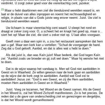
verdrinkt. U zorgt zeker goed voor die vierentachtig cent, jazeker.
21
Maar u hebt daarbinnen een ziel die tienduizend werelden waard is, en
laat er de duivel van alles inproppen en noemt het rechtvaardigheid en
religie, in plaats van dat u Gods juiste weg erover neemt. Juist. Uw ziel is
tienduizend werelden waard.
Uw lichaam is maar vierentachtig cent waard. U sleept het rond en
draagt er zeker zorg voor. O, u scheert het en knapt het goed op, maar o...
siert het op! Maar die ziel, die siert u zeker niet op. U laat alles voorgaan.
Geeft men u daar een spin in, u zou het restaurant aanspreken dat hem
aan u gaf. Maar een kerk kan u vertellen: "Schud de voorganger de hand.
Zeg dat u God gelooft. Aanbid, en dat is alles wat u hebt te doen."
Als dat juist is, dan was Kaïn juist! Maar bedenk, dat God tegen Kaïn
zei: "Aanbid zoals uw broeder en gij zult wel doen." Maar hij wenste het niet
te doen.
Dat is de wijze waarop het vandaag is. Men wil God niet aanbidden in
Geest en in Waarheid. Ze willen gewoon naar de kerk gaan en aanbidden
op de wijze dat de kerk zegt te aanbidden. Aanbid wat God zei te
aanbidden! Jezus zei: "God is een Geest, en zij die Hem aanbidden,
moeten Hem aanbidden in Geest en in Waarheid."
Juist. Voeg ze tezamen, het Woord en de Geest samen. Als de Geest
in het Woord is, zal het Woord Zichzelf manifesteren. Zo is het precies. De
reden dat u de gave van onderscheiding ziet en genezingen en dergelijke,
is dat het Woord wordt gemanifesteerd.