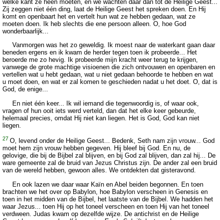
welke kant ze heen moeten, en we wachten daar dan tot de Heilige Geest...
Zij zeggen niet één ding, laat de Heilige Geest het spreken doen. En Hij
komt en openbaart het en vertelt hun wat ze hebben gedaan, wat ze
moeten doen. Ik heb slechts die ene persoon alleen. O, hoe God
wonderbaarlijk...
Vanmorgen was het zo geweldig. Ik moest naar de waterkant gaan daar
beneden ergens en ik kwam de herder tegen toen ik probeerde... Het
beroerde me zo hevig. Ik probeerde mijn kracht weer terug te krijgen,
vanwege de grote machtige visioenen die zich ontvouwen en openbaren en
vertellen wat u hebt gedaan, wat u niet gedaan behoorde te hebben en wat
u moet doen, en wat er zal komen te geschieden nadat u het doet. O, dat is
God, de enige...
En niet één keer... Ik wil iemand die tegenwoordig is, of waar ook,
vragen of hun ooit iets werd verteld, dan dat het elke keer gebeurde,
helemaal precies, omdat Hij niet kan liegen. Het is God, God kan niet
liegen.
27
O, levend onder de Heilige Geest... Bedenk, Seth nam zijn vrouw... God
moet hem zijn vrouw hebben gegeven. Hij bleef bij God. En nu, de
gelovige, die bij de Bijbel zal blijven, en bij God zal blijven, dan zal hij... De
ware gemeente zal de bruid van Jezus Christus zijn. De ander zal een bruid
van de wereld hebben, gewoon alles. We ontdekten dat gisteravond.
En ook lazen we daar waar Kaïn en Abel beiden begonnen. En toen
brachten we het over op Babylon, hoe Babylon verscheen in Genesis en
toen in het midden van de Bijbel, het laatste van de Bijbel. We hadden het
waar Jezus... toen Hij op het toneel verscheen en toen Hij van het toneel
verdween. Judas kwam op dezelfde wijze. De antichrist en de Heilige