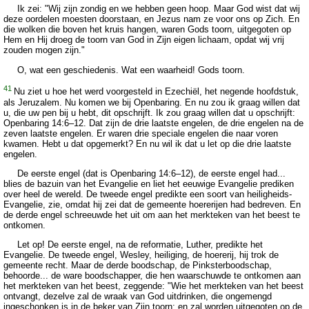
Ik zei: "Wij zijn zondig en we hebben geen hoop. Maar God wist dat wij
deze oordelen moesten doorstaan, en Jezus nam ze voor ons op Zich. En
die wolken die boven het kruis hangen, waren Gods toorn, uitgegoten op
Hem en Hij droeg de toorn van God in Zijn eigen lichaam, opdat wij vrij
zouden mogen zijn."
O, wat een geschiedenis. Wat een waarheid! Gods toorn.
41
Nu ziet u hoe het werd voorgesteld in Ezechiël, het negende hoofdstuk,
als Jeruzalem. Nu komen we bij Openbaring. En nu zou ik graag willen dat
u, die uw pen bij u hebt, dit opschrijft. Ik zou graag willen dat u opschrijft:
Openbaring 14:6–12. Dat zijn de drie laatste engelen, de drie engelen na de
zeven laatste engelen. Er waren drie speciale engelen die naar voren
kwamen. Hebt u dat opgemerkt? En nu wil ik dat u let op die drie laatste
engelen.
De eerste engel (dat is Openbaring 14:6–12), de eerste engel had...
blies de bazuin van het Evangelie en liet het eeuwige Evangelie prediken
over heel de wereld. De tweede engel predikte een soort van heiligheids-
Evangelie, zie, omdat hij zei dat de gemeente hoererijen had bedreven. En
de derde engel schreeuwde het uit om aan het merkteken van het beest te
ontkomen.
Let op! De eerste engel, na de reformatie, Luther, predikte het
Evangelie. De tweede engel, Wesley, heiliging, de hoererij, hij trok de
gemeente recht. Maar de derde boodschap, de Pinksterboodschap,
behoorde... de ware boodschapper, die hen waarschuwde te ontkomen aan
het merkteken van het beest, zeggende: "Wie het merkteken van het beest
ontvangt, dezelve zal de wraak van God uitdrinken, die ongemengd
ingeschonken is in de beker van Zijn toorn; en zal worden uitgegoten op de