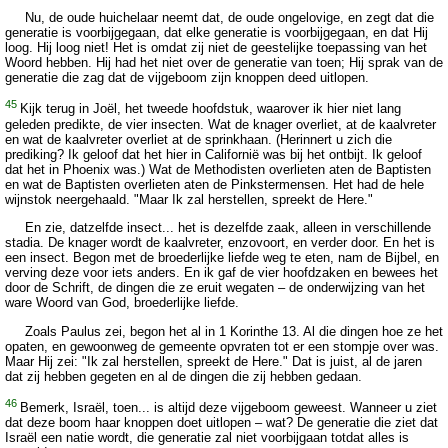
Nu, de oude huichelaar neemt dat, de oude ongelovige, en zegt dat die
generatie is voorbijgegaan, dat elke generatie is voorbijgegaan, en dat Hij
loog. Hij loog niet! Het is omdat zij niet de geestelijke toepassing van het
Woord hebben. Hij had het niet over de generatie van toen; Hij sprak van de
generatie die zag dat de vijgeboom zijn knoppen deed uitlopen.
45
Kijk terug in Joël, het tweede hoofdstuk, waarover ik hier niet lang
geleden predikte, de vier insecten. Wat de knager overliet, at de kaalvreter
en wat de kaalvreter overliet at de sprinkhaan. (Herinnert u zich die
prediking? Ik geloof dat het hier in Californië was bij het ontbijt. Ik geloof
dat het in Phoenix was.) Wat de Methodisten overlieten aten de Baptisten
en wat de Baptisten overlieten aten de Pinkstermensen. Het had de hele
wijnstok neergehaald. "Maar Ik zal herstellen, spreekt de Here."
En zie, datzelfde insect... het is dezelfde zaak, alleen in verschillende
stadia. De knager wordt de kaalvreter, enzovoort, en verder door. En het is
een insect. Begon met de broederlijke liefde weg te eten, nam de Bijbel, en
verving deze voor iets anders. En ik gaf de vier hoofdzaken en bewees het
door de Schrift, de dingen die ze eruit wegaten – de onderwijzing van het
ware Woord van God, broederlijke liefde.
Zoals Paulus zei, begon het al in 1 Korinthe 13. Al die dingen hoe ze het
opaten, en gewoonweg de gemeente opvraten tot er een stompje over was.
Maar Hij zei: "Ik zal herstellen, spreekt de Here." Dat is juist, al de jaren
dat zij hebben gegeten en al de dingen die zij hebben gedaan.
46
Bemerk, Israël, toen... is altijd deze vijgeboom geweest. Wanneer u ziet
dat deze boom haar knoppen doet uitlopen – wat? De generatie die ziet dat
Israël een natie wordt, die generatie zal niet voorbijgaan totdat alles is