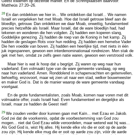
Geest kwamen op dezelfde manier. En de Schriftplaatsen daarvoor:
Mattheüs 27:20–26.
28
En dan ontdekken we hier in... We ontdekken dat Israël... We namen
Israël en vergeleken het met Moab. Hoe dat Israël getrouw bleef aan de
bloedlijn, getrouw. Dan ontdekken we daar Moab, onwettig, fundamenteel
precies hetzelfde als Israël. Maar Israël, dat de ware bloedlijn had, had
tekenen en wonderen die hen volgden. Zij hadden een koperen slang,
Goddelijke genezing. Zij hadden de roep van de Koning in het kamp. Zij
hadden de geslagen Rots voor hun redding. Zij hadden een hemelse Vader
Die hen voedde van boven. Zij hadden een heerlijke tijd, met niets in één
juk ingespannen, gewoon een interdenominationaal rondreizen. Men stak de
gek met hen, omdat ze zelfs geen natie waren, gewoon een verstrooid volk.
Maar hier is wat ik hoop dat u begrijpt. Zij waren op weg naar hun
vaderland. Een volmaakt type van de ware gemeente vandaag, op weg
naar hun vaderland. Amen. Ronddolend in schapenvachten en geitenvellen,
behoeftig, enzovoort, maar wij zien uit naar een stad, welker bouwmeester
en maker God is. Dat is de manier waarop de ware gemeente vandaag
voortgaat.
En de grote fundamentalisten, zoals Moab, komen naar voren met dit
volmaakte offer, zoals Israël had. Even fundamenteel en dergelijke als
Israël, maar ze hadden de Geest niet!
29
We zouden verder door kunnen gaan met Kaïn... met Ezau en Jakob.
God zei dat de voorkennis, opdat de voorbestemming van God zou
mogen... niet dat God Ezau wilde veroordelen, maar wetend wat hij was...
Als God God is, wist Hij alles. Hij kende elke vlo die er ooit op de aarde
zou zijn. Hij kende elke mug die er ooit op aarde zou zijn, vóór de aarde