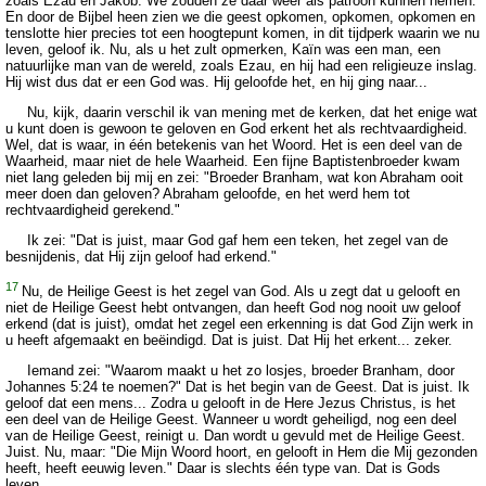
zoals Ezau en Jakob. We zouden ze daar weer als patroon kunnen nemen.
En door de Bijbel heen zien we die geest opkomen, opkomen, opkomen en
tenslotte hier precies tot een hoogtepunt komen, in dit tijdperk waarin we nu
leven, geloof ik. Nu, als u het zult opmerken, Kaïn was een man, een
natuurlijke man van de wereld, zoals Ezau, en hij had een religieuze inslag.
Hij wist dus dat er een God was. Hij geloofde het, en hij ging naar...
Nu, kijk, daarin verschil ik van mening met de kerken, dat het enige wat
u kunt doen is gewoon te geloven en God erkent het als rechtvaardigheid.
Wel, dat is waar, in één betekenis van het Woord. Het is een deel van de
Waarheid, maar niet de hele Waarheid. Een fijne Baptistenbroeder kwam
niet lang geleden bij mij en zei: "Broeder Branham, wat kon Abraham ooit
meer doen dan geloven? Abraham geloofde, en het werd hem tot
rechtvaardigheid gerekend."
Ik zei: "Dat is juist, maar God gaf hem een teken, het zegel van de
besnijdenis, dat Hij zijn geloof had erkend."
17
Nu, de Heilige Geest is het zegel van God. Als u zegt dat u gelooft en
niet de Heilige Geest hebt ontvangen, dan heeft God nog nooit uw geloof
erkend (dat is juist), omdat het zegel een erkenning is dat God Zijn werk in
u heeft afgemaakt en beëindigd. Dat is juist. Dat Hij het erkent... zeker.
Iemand zei: "Waarom maakt u het zo losjes, broeder Branham, door
Johannes 5:24 te noemen?" Dat is het begin van de Geest. Dat is juist. Ik
geloof dat een mens... Zodra u gelooft in de Here Jezus Christus, is het
een deel van de Heilige Geest. Wanneer u wordt geheiligd, nog een deel
van de Heilige Geest, reinigt u. Dan wordt u gevuld met de Heilige Geest.
Juist. Nu, maar: "Die Mijn Woord hoort, en gelooft in Hem die Mij gezonden
heeft, heeft eeuwig leven." Daar is slechts één type van. Dat is Gods
leven.