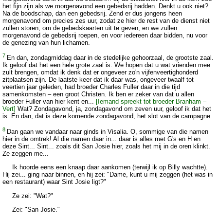
het fijn zijn als we morgenavond een gebedsrij hadden. Denkt u ook niet?
Na de boodschap, dan een gebedsrij. Zend er dus jongens heen
morgenavond om precies zes uur, zodat ze hier de rest van de dienst niet
zullen storen, om de gebedskaarten uit te geven, en we zullen
morgenavond de gebedsrij roepen, en voor iedereen daar bidden, nu voor
de genezing van hun lichamen.
7
En dan, zondagmiddag daar in de stedelijke gehoorzaal, de grootste zaal.
Ik geloof dat het een hele grote zaal is. We hopen dat u wat vrienden mee
zult brengen, omdat ik denk dat er ongeveer zo'n vijfenveertighonderd
zitplaatsen zijn. De laatste keer dat ik daar was, ongeveer twaalf tot
veertien jaar geleden, had broeder Charles Fuller daar in die tijd
samenkomsten – een groot Christen. Ik ben er zeker van dat u allen
broeder Fuller van hier kent en...
[Iemand spreekt tot broeder Branham –
Vert]
Wat? Zondagavond, ja, zondagavond om zeven uur, geloof ik dat het
is. En dan, dat is deze komende zondagavond, het slot van de campagne.
8
Dan gaan we vandaar naar ginds in Visalia. O, sommige van die namen
hier in de omtrek! Al die namen daar in... daar is alles met G's en H en
deze Sint... Sint... zoals dit San Josie hier, zoals het mij in de oren klinkt.
Ze zeggen me...
Ik hoorde eens een knaap daar aankomen (terwijl ik op Billy wachtte).
Hij zei... ging naar binnen, en hij zei: "Dame, kunt u mij zeggen (het was in
een restaurant) waar Sint Josie ligt?"
Ze zei: "Wat?"
Zei: "San Josie."