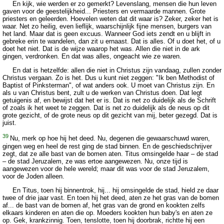
En kijk, wie werden er zo gemerkt? Levenslang, mensen die hun leven
gaven voor de geestelijkheid... Priesters en vermaarde mannen. Grote
priesters en geleerden. Hoevelen weten dat dit waar is? Zeker, zeker het is
waar. Net zo heilig, even lieflijk, waarschijnlijk fijne mensen, burgers van
het land. Maar dat is geen excuus. Wanneer God iets zendt en u blijft in
gebreke erin te wandelen, dan zit u ernaast. Dat is alles. Of u doet het, of u
doet het niet. Dat is de wijze waarop het was. Allen die niet in de ark
gingen, verdronken. En dat was alles, ongeacht wie ze waren.
En dat is hetzelfde: allen die niet in Christus zijn vandaag, zullen zonder
Christus vergaan. Zo is het. Dus u kunt niet zeggen: "Ik ben Methodist of
Baptist of Pinksterman", of wat anders ook. U moet van Christus zijn. En
als u van Christus bent, zult u de werken van Christus doen. Dat legt
getuigenis af, en bewijst dat het er is. Dat is net zo duidelijk als de Schrift
of zoals ik het weet te zeggen. Dat is net zo duidelijk als de neus op dit
grote gezicht, of de grote neus op dit gezicht van mij, beter gezegd. Dat is
juist.
39
Nu, merk op hoe hij het deed. Nu, degenen die gewaarschuwd waren,
gingen weg en heel de rest ging de stad binnen. En de geschiedschrijver
zegt, dat ze alle bast van de bomen aten. Titus omsingelde haar – de stad
– de stad Jeruzalem, ze was ertoe aangewezen. Nu, onze tijd is
aangewezen voor de hele wereld; maar dit was voor de stad Jeruzalem,
voor de Joden alleen.
En Titus, toen hij binnentrok, hij... hij omsingelde de stad, hield ze daar
twee of drie jaar vast. En toen hij het deed, aten ze het gras van de bomen
af... de bast van de bomen af, het gras van de grond en kookten zelfs
elkaars kinderen en aten die op. Moeders kookten hun baby's en aten ze
op. Gek, krankzinnig. Toen, tenslotte, toen hij doorbrak, richtte hij een