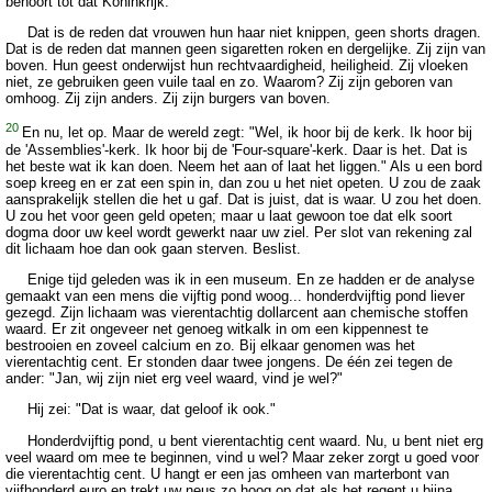
behoort tot dat Koninkrijk.
Dat is de reden dat vrouwen hun haar niet knippen, geen shorts dragen.
Dat is de reden dat mannen geen sigaretten roken en dergelijke. Zij zijn van
boven. Hun geest onderwijst hun rechtvaardigheid, heiligheid. Zij vloeken
niet, ze gebruiken geen vuile taal en zo. Waarom? Zij zijn geboren van
omhoog. Zij zijn anders. Zij zijn burgers van boven.
20
En nu, let op. Maar de wereld zegt: "Wel, ik hoor bij de kerk. Ik hoor bij
de 'Assemblies'-kerk. Ik hoor bij de 'Four-square'-kerk. Daar is het. Dat is
het beste wat ik kan doen. Neem het aan of laat het liggen." Als u een bord
soep kreeg en er zat een spin in, dan zou u het niet opeten. U zou de zaak
aansprakelijk stellen die het u gaf. Dat is juist, dat is waar. U zou het doen.
U zou het voor geen geld opeten; maar u laat gewoon toe dat elk soort
dogma door uw keel wordt gewerkt naar uw ziel. Per slot van rekening zal
dit lichaam hoe dan ook gaan sterven. Beslist.
Enige tijd geleden was ik in een museum. En ze hadden er de analyse
gemaakt van een mens die vijftig pond woog... honderdvijftig pond liever
gezegd. Zijn lichaam was vierentachtig dollarcent aan chemische stoffen
waard. Er zit ongeveer net genoeg witkalk in om een kippennest te
bestrooien en zoveel calcium en zo. Bij elkaar genomen was het
vierentachtig cent. Er stonden daar twee jongens. De één zei tegen de
ander: "Jan, wij zijn niet erg veel waard, vind je wel?"
Hij zei: "Dat is waar, dat geloof ik ook."
Honderdvijftig pond, u bent vierentachtig cent waard. Nu, u bent niet erg
veel waard om mee te beginnen, vind u wel? Maar zeker zorgt u goed voor
die vierentachtig cent. U hangt er een jas omheen van marterbont van
vijfhonderd euro en trekt uw neus zo hoog op dat als het regent u bijna