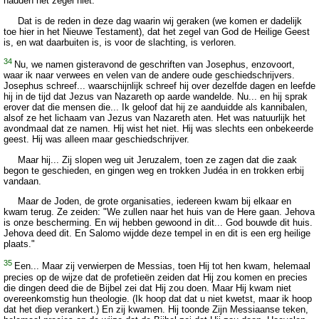
hadden het zegel niet.
Dat is de reden in deze dag waarin wij geraken (we komen er dadelijk
toe hier in het Nieuwe Testament), dat het zegel van God de Heilige Geest
is, en wat daarbuiten is, is voor de slachting, is verloren.
34
Nu, we namen gisteravond de geschriften van Josephus, enzovoort,
waar ik naar verwees en velen van de andere oude geschiedschrijvers.
Josephus schreef... waarschijnlijk schreef hij over dezelfde dagen en leefde
hij in de tijd dat Jezus van Nazareth op aarde wandelde. Nu... en hij sprak
erover dat die mensen die... Ik geloof dat hij ze aanduidde als kannibalen,
alsof ze het lichaam van Jezus van Nazareth aten. Het was natuurlijk het
avondmaal dat ze namen. Hij wist het niet. Hij was slechts een onbekeerde
geest. Hij was alleen maar geschiedschrijver.
Maar hij... Zij slopen weg uit Jeruzalem, toen ze zagen dat die zaak
begon te geschieden, en gingen weg en trokken Judéa in en trokken erbij
vandaan.
Maar de Joden, de grote organisaties, iedereen kwam bij elkaar en
kwam terug. Ze zeiden: "We zullen naar het huis van de Here gaan. Jehova
is onze bescherming. En wij hebben gewoond in dit... God bouwde dit huis.
Jehova deed dit. En Salomo wijdde deze tempel in en dit is een erg heilige
plaats."
35
Een... Maar zij verwierpen de Messias, toen Hij tot hen kwam, helemaal
precies op de wijze dat de profetieën zeiden dat Hij zou komen en precies
die dingen deed die de Bijbel zei dat Hij zou doen. Maar Hij kwam niet
overeenkomstig hun theologie. (Ik hoop dat dat u niet kwetst, maar ik hoop
dat het diep verankert.) En zij kwamen. Hij toonde Zijn Messiaanse teken,