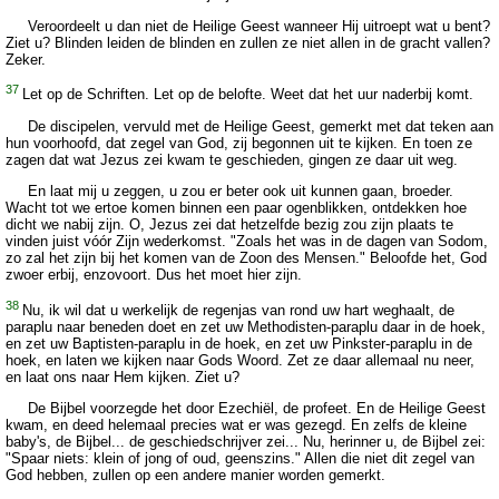
Veroordeelt u dan niet de Heilige Geest wanneer Hij uitroept wat u bent?
Ziet u? Blinden leiden de blinden en zullen ze niet allen in de gracht vallen?
Zeker.
37
Let op de Schriften. Let op de belofte. Weet dat het uur naderbij komt.
De discipelen, vervuld met de Heilige Geest, gemerkt met dat teken aan
hun voorhoofd, dat zegel van God, zij begonnen uit te kijken. En toen ze
zagen dat wat Jezus zei kwam te geschieden, gingen ze daar uit weg.
En laat mij u zeggen, u zou er beter ook uit kunnen gaan, broeder.
Wacht tot we ertoe komen binnen een paar ogenblikken, ontdekken hoe
dicht we nabij zijn. O, Jezus zei dat hetzelfde bezig zou zijn plaats te
vinden juist vóór Zijn wederkomst. "Zoals het was in de dagen van Sodom,
zo zal het zijn bij het komen van de Zoon des Mensen." Beloofde het, God
zwoer erbij, enzovoort. Dus het moet hier zijn.
38
Nu, ik wil dat u werkelijk de regenjas van rond uw hart weghaalt, de
paraplu naar beneden doet en zet uw Methodisten-paraplu daar in de hoek,
en zet uw Baptisten-paraplu in de hoek, en zet uw Pinkster-paraplu in de
hoek, en laten we kijken naar Gods Woord. Zet ze daar allemaal nu neer,
en laat ons naar Hem kijken. Ziet u?
De Bijbel voorzegde het door Ezechiël, de profeet. En de Heilige Geest
kwam, en deed helemaal precies wat er was gezegd. En zelfs de kleine
baby's, de Bijbel... de geschiedschrijver zei... Nu, herinner u, de Bijbel zei:
"Spaar niets: klein of jong of oud, geenszins." Allen die niet dit zegel van
God hebben, zullen op een andere manier worden gemerkt.