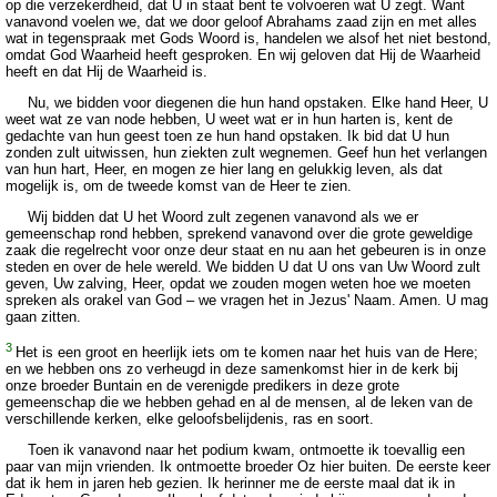
op die verzekerdheid, dat U in staat bent te volvoeren wat U zegt. Want
vanavond voelen we, dat we door geloof Abrahams zaad zijn en met alles
wat in tegenspraak met Gods Woord is, handelen we alsof het niet bestond,
omdat God Waarheid heeft gesproken. En wij geloven dat Hij de Waarheid
heeft en dat Hij de Waarheid is.
Nu, we bidden voor diegenen die hun hand opstaken. Elke hand Heer, U
weet wat ze van node hebben, U weet wat er in hun harten is, kent de
gedachte van hun geest toen ze hun hand opstaken. Ik bid dat U hun
zonden zult uitwissen, hun ziekten zult wegnemen. Geef hun het verlangen
van hun hart, Heer, en mogen ze hier lang en gelukkig leven, als dat
mogelijk is, om de tweede komst van de Heer te zien.
Wij bidden dat U het Woord zult zegenen vanavond als we er
gemeenschap rond hebben, sprekend vanavond over die grote geweldige
zaak die regelrecht voor onze deur staat en nu aan het gebeuren is in onze
steden en over de hele wereld. We bidden U dat U ons van Uw Woord zult
geven, Uw zalving, Heer, opdat we zouden mogen weten hoe we moeten
spreken als orakel van God – we vragen het in Jezus' Naam. Amen. U mag
gaan zitten.
3
Het is een groot en heerlijk iets om te komen naar het huis van de Here;
en we hebben ons zo verheugd in deze samenkomst hier in de kerk bij
onze broeder Buntain en de verenigde predikers in deze grote
gemeenschap die we hebben gehad en al de mensen, al de leken van de
verschillende kerken, elke geloofsbelijdenis, ras en soort.
Toen ik vanavond naar het podium kwam, ontmoette ik toevallig een
paar van mijn vrienden. Ik ontmoette broeder Oz hier buiten. De eerste keer
dat ik hem in jaren heb gezien. Ik herinner me de eerste maal dat ik in