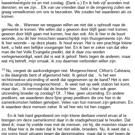
tweeëntwintigste tot en met zondag. (Dank u.) En ik heb vijf avonden met
diensten; en we zijn... Elk van uw vrienden daar in de omgeving zullen we
graag verwelkomen om ons te bezoeken. We zouden het waarderen als ze
komen.
Nu, de... Wanneer we weggaan willen we niet dat u ophoudt naar de
gemeente te komen. We willen dat u gewoon door blijft gaan met komen,
gewoon door blijft gaan met komen, hoe dan ook. Als ik hier in de buurt
woonde, zou dit hier misschien waarschijnlijk mijn thuisgemeente zijn. Als
ik hier woonde – op deze plaats. Ik houd ervan. Het is een prachtige kleine
kerk, u hebt een lieflijke voorganger hier. En ik ben er zeker van dat elke
man die het Volle Evangelie predikt, dat ik daar zou worden
vertegenwoordigd, want dat is wat ik geloof. Niets tegen de anderen, maar
wat mij betreft, mijn smaak, ik zou daarmee verbonden willen zijn.
10
Nu, vergeet de aankondigingen niet. Morgenochtend, Clifton's Cafetaria,
u die daarginds bent of afgestemd hebt. Ik geloof dat... Is het een
rechtstreekse uitzending of wordt dat opgenomen op de band? Het is een
directe uitzending morgenochtend... Ik weet niet op welk station het komt,
maar dan... Ik vermoed dat de broeder hier... hebt u hier ook geen
uitzending broeder op zondag? Of...? Nee, geen uitzending. En andere
predikers, we waarderen deze fijne groep predikers die ons hier in de
samenkomsten hebben geholpen. Velen van hun mensen zijn gekomen. En
ik waardeer deze mensen zeker. Ik wil hier iets tot hen zeggen.
En ik heb hard geprobeerd om mijn kleine dierbare vriend ervan af te
brengen om deze samenkomst daar in de stadsgehoorzaal te houden. Dat
deed ik; maar hij voelde mee met de mensen, zei hij, die moesten staan en
zo. Maar hier is de reden dat ik het niet wilde, broeders. Nu, ik weet dat u
me soms hoort uitvaren tegen die denominaties, maar dat is niet tegen de