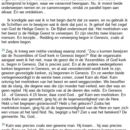
achtergrond te krijgen, waar we vanavond heengaan. Nu, ik moest beide
onderwerpen nemen en ze samenvoegen, omdat ze parallel lopen aan
elkaar. En we ontdekken...
Ik kondigde aan wat ik in het begin dacht dat ze waren, en nu gebruik ik
de Schriften om te bewijzen wat ik denk dat juist is. Ik geloof dat het zegel
van God de Heilige Geest is. De Bijbel ondersteunt dat. Het merkteken van
het beest is de Heilige Geest te verwerpen. Er zijn slechts twee klassen
mensen. En terzijde... Redding en verwerping begon in Genesis, zoals al
het andere begon.
15
Zeg, ik kreeg een notitie vandaag waarop stond: "Zou u kunnen bewijzen
dat de 'Assemblies of God'-kerk in Genesis begon?" Wat de organisatie
aangaat weet ik het niet, maar de geest die in de 'Assemblies of God'-kerk
is, begon in Genesis. Dat is precies juist. En al de andere wedergeboren
kerken begonnen in Genesis, en al wat verondersteld wordt kerk te zijn,
gewoon gevestigde kerken, zij begonnen in Genesis. En ze werden beide
vertegenwoordigd in de eerste twee zonen, zowel Kaïn als Abel. Kaïn
ontving het merkteken van het beest en werd weggezonden. We beseffen
dat de slang, die degene was die zijn moeder had verleid, een dier was en
geen reptiel. Hij was de listigste van al de dieren des velds. En Genesis
14... of Genesis 4:15 liever, daar zond God... gaf Kaïn een merkteken. En
zodra Kaïn was gemerkt, ging hij uit de tegenwoordigheid van de Here.
Hebt u het begrepen gisteravond? Hebt u het gelezen? Zodra het
merkteken kwam, ging hij uit de tegenwoordigheid van de Here en nam zich
een vrouw uit het land Nod. Nu, begrijpt u het? Ziet u wat het betekent? De
gemeente. Nu, God...
16
Kaïn was precies zoals een gewone man. Hij kwam... hij was precies