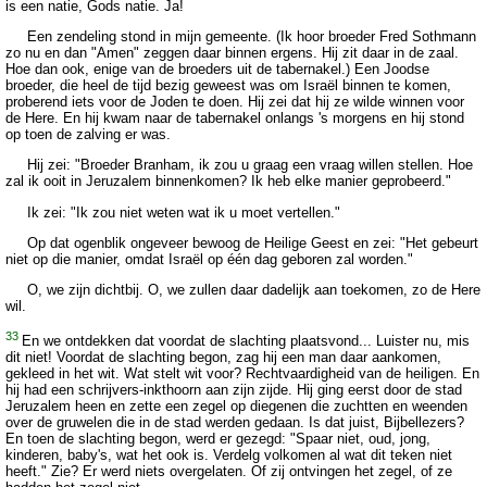
is een natie, Gods natie. Ja!
Een zendeling stond in mijn gemeente. (Ik hoor broeder Fred Sothmann
zo nu en dan "Amen" zeggen daar binnen ergens. Hij zit daar in de zaal.
Hoe dan ook, enige van de broeders uit de tabernakel.) Een Joodse
broeder, die heel de tijd bezig geweest was om Israël binnen te komen,
proberend iets voor de Joden te doen. Hij zei dat hij ze wilde winnen voor
de Here. En hij kwam naar de tabernakel onlangs 's morgens en hij stond
op toen de zalving er was.
Hij zei: "Broeder Branham, ik zou u graag een vraag willen stellen. Hoe
zal ik ooit in Jeruzalem binnenkomen? Ik heb elke manier geprobeerd."
Ik zei: "Ik zou niet weten wat ik u moet vertellen."
Op dat ogenblik ongeveer bewoog de Heilige Geest en zei: "Het gebeurt
niet op die manier, omdat Israël op één dag geboren zal worden."
O, we zijn dichtbij. O, we zullen daar dadelijk aan toekomen, zo de Here
wil.
33
En we ontdekken dat voordat de slachting plaatsvond... Luister nu, mis
dit niet! Voordat de slachting begon, zag hij een man daar aankomen,
gekleed in het wit. Wat stelt wit voor? Rechtvaardigheid van de heiligen. En
hij had een schrijvers-inkthoorn aan zijn zijde. Hij ging eerst door de stad
Jeruzalem heen en zette een zegel op diegenen die zuchtten en weenden
over de gruwelen die in de stad werden gedaan. Is dat juist, Bijbellezers?
En toen de slachting begon, werd er gezegd: "Spaar niet, oud, jong,
kinderen, baby's, wat het ook is. Verdelg volkomen al wat dit teken niet
heeft." Zie? Er werd niets overgelaten. Of zij ontvingen het zegel, of ze