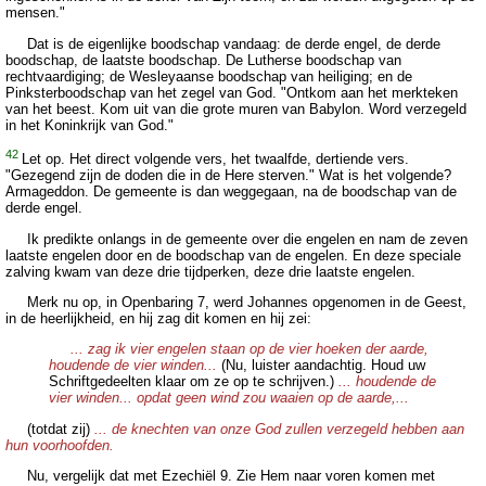
mensen."
Dat is de eigenlijke boodschap vandaag: de derde engel, de derde
boodschap, de laatste boodschap. De Lutherse boodschap van
rechtvaardiging; de Wesleyaanse boodschap van heiliging; en de
Pinksterboodschap van het zegel van God. "Ontkom aan het merkteken
van het beest. Kom uit van die grote muren van Babylon. Word verzegeld
in het Koninkrijk van God."
42
Let op. Het direct volgende vers, het twaalfde, dertiende vers.
"Gezegend zijn de doden die in de Here sterven." Wat is het volgende?
Armageddon. De gemeente is dan weggegaan, na de boodschap van de
derde engel.
Ik predikte onlangs in de gemeente over die engelen en nam de zeven
laatste engelen door en de boodschap van de engelen. En deze speciale
zalving kwam van deze drie tijdperken, deze drie laatste engelen.
Merk nu op, in Openbaring 7, werd Johannes opgenomen in de Geest,
in de heerlijkheid, en hij zag dit komen en hij zei:
... zag ik vier engelen staan op de vier hoeken der aarde,
houdende de vier winden...
(Nu, luister aandachtig. Houd uw
Schriftgedeelten klaar om ze op te schrijven.)
... houdende de
vier winden... opdat geen wind zou waaien op de aarde,...
(totdat zij)
... de knechten van onze God zullen verzegeld hebben aan
hun voorhoofden.
Nu, vergelijk dat met Ezechiël 9. Zie Hem naar voren komen met