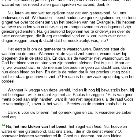
waaruit we het meest zullen gaan spreken vanavond, denk ik.
Nu, laten we nog wat terugkijken naar dat van gisteravond. Nu, ons
onderwerp is dit. We hadden... eerst hadden we genezingsdiensten, en toen
gingen we over tot diensten van het prediken van het Evangelie. Nu hebben
we twee avonden van onderwijzing en morgenavond en zondagavond zijn
genezingsdiensten. Nu, gisteravond begonnen we te onderwijzen over de
twee onderwerpen, die ik erg essentieel vind en ik zou niets over deze
dingen zeggen tenzij ik dacht dat het noodzakelijk was, zie?
Het eerste is om de gemeente te waarschuwen. Daarvoor staat de
wachter op de toren. Wanneer hij de vijand ziet komen, waarschuwt hij
diegenen die in de stad zijn. En dan, als de wachter niet waarschuwt, zal
God het bloed van de stad van zijn handen afeisen. Dat is juist. Maar als
hij wel waarschuwt, en de mensen besteden er geen aandacht aan, dan is
hun eigen bloed op hen. En dat is de reden dat ik het precies uitleg zoals
het hier staat geschreven, ziet u? En dan is het uw zaak op de dag van het
oordeel.
Wanneer ik wegga van deze wereld, indien ik nog bij bewustzijn ben, bij
het heengaan, wil ik in staat zijn net als Paulus te zeggen: "Er is van geen
mens bloed aan mijn handen, want ik heb niet nagelaten u al de raad Gods
te verkondigen", zover ik het weet... Precies op de manier zoals het is.
Dank u voor uw brieven met opmerkingen en zo. Ik waardeer ze zeker
heel erg.
14
Nu,
het merkteken van het beest
, het zegel van God. Nu, hoevelen
waren er hier gisteravond, laat ons zien... die in de dienst waren? O,
ongeveer iedereen veronderstel ik. Goed nu, daarom, om een kleine