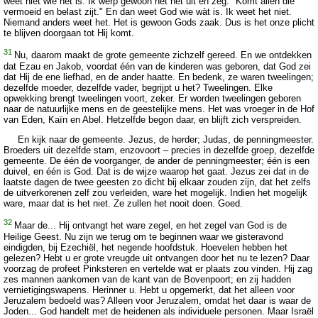
weet niet wie het is. Ik werp gewoon het net uit en zeg: "Komt allen die
vermoeid en belast zijt." En dan weet God wie wàt is. Ik weet het niet.
Niemand anders weet het. Het is gewoon Gods zaak. Dus is het onze plicht
te blijven doorgaan tot Hij komt.
31
Nu, daarom maakt de grote gemeente zichzelf gereed. En we ontdekken
dat Ezau en Jakob, voordat één van de kinderen was geboren, dat God zei
dat Hij de ene liefhad, en de ander haatte. En bedenk, ze waren tweelingen;
dezelfde moeder, dezelfde vader, begrijpt u het? Tweelingen. Elke
opwekking brengt tweelingen voort, zeker. Er worden tweelingen geboren
naar de natuurlijke mens en de geestelijke mens. Het was vroeger in de Hof
van Eden, Kaïn en Abel. Hetzelfde begon daar, en blijft zich verspreiden.
En kijk naar de gemeente. Jezus, de herder; Judas, de penningmeester.
Broeders uit dezelfde stam, enzovoort – precies in dezelfde groep, dezelfde
gemeente. De één de voorganger, de ander de penningmeester; één is een
duivel, en één is God. Dat is de wijze waarop het gaat. Jezus zei dat in de
laatste dagen de twee geesten zo dicht bij elkaar zouden zijn, dat het zelfs
de uitverkorenen zelf zou verleiden, ware het mogelijk. Indien het mogelijk
ware, maar dat is het niet. Ze zullen het nooit doen. Goed.
32
Maar de... Hij ontvangt het ware zegel, en het zegel van God is de
Heilige Geest. Nu zijn we terug om te beginnen waar we gisteravond
eindigden, bij Ezechiël, het negende hoofdstuk. Hoevelen hebben het
gelezen? Hebt u er grote vreugde uit ontvangen door het nu te lezen? Daar
voorzag de profeet Pinksteren en vertelde wat er plaats zou vinden. Hij zag
zes mannen aankomen van de kant van de Bovenpoort; en zij hadden
vernietigingswapens. Herinner u. Hebt u opgemerkt, dat het alleen voor
Jeruzalem bedoeld was? Alleen voor Jeruzalem, omdat het daar is waar de
Joden... God handelt met de heidenen als individuele personen. Maar Israël