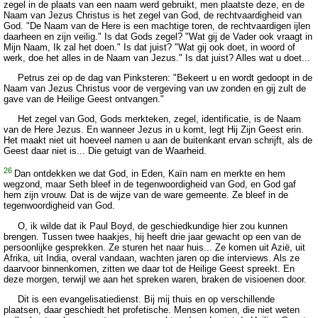
zegel in de plaats van een naam werd gebruikt, men plaatste deze, en de
Naam van Jezus Christus is het zegel van God, de rechtvaardigheid van
God. "De Naam van de Here is een machtige toren, de rechtvaardigen ijlen
daarheen en zijn veilig." Is dat Gods zegel? "Wat gij de Vader ook vraagt in
Mijn Naam, Ik zal het doen." Is dat juist? "Wat gij ook doet, in woord of
werk, doe het alles in de Naam van Jezus." Is dat juist? Alles wat u doet...
Petrus zei op de dag van Pinksteren: "Bekeert u en wordt gedoopt in de
Naam van Jezus Christus voor de vergeving van uw zonden en gij zult de
gave van de Heilige Geest ontvangen."
Het zegel van God, Gods merkteken, zegel, identificatie, is de Naam
van de Here Jezus. En wanneer Jezus in u komt, legt Hij Zijn Geest erin.
Het maakt niet uit hoeveel namen u aan de buitenkant ervan schrijft, als de
Geest daar niet is... Die getuigt van de Waarheid.
26
Dan ontdekken we dat God, in Eden, Kaïn nam en merkte en hem
wegzond, maar Seth bleef in de tegenwoordigheid van God, en God gaf
hem zijn vrouw. Dat is de wijze van de ware gemeente. Ze bleef in de
tegenwoordigheid van God.
O, ik wilde dat ik Paul Boyd, de geschiedkundige hier zou kunnen
brengen. Tussen twee haakjes, hij heeft drie jaar gewacht op een van de
persoonlijke gesprekken. Ze sturen het naar huis... Ze komen uit Azië, uit
Afrika, uit India, overal vandaan, wachten jaren op die interviews. Als ze
daarvoor binnenkomen, zitten we daar tot de Heilige Geest spreekt. En
deze morgen, terwijl we aan het spreken waren, braken de visioenen door.
Dit is een evangelisatiedienst. Bij mij thuis en op verschillende
plaatsen, daar geschiedt het profetische. Mensen komen, die niet weten