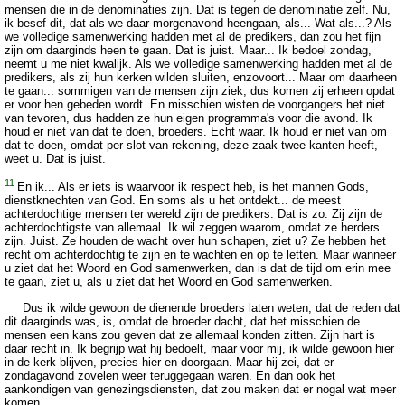
mensen die in de denominaties zijn. Dat is tegen de denominatie zelf. Nu,
ik besef dit, dat als we daar morgenavond heengaan, als... Wat als...? Als
we volledige samenwerking hadden met al de predikers, dan zou het fijn
zijn om daarginds heen te gaan. Dat is juist. Maar... Ik bedoel zondag,
neemt u me niet kwalijk. Als we volledige samenwerking hadden met al de
predikers, als zij hun kerken wilden sluiten, enzovoort... Maar om daarheen
te gaan... sommigen van de mensen zijn ziek, dus komen zij erheen opdat
er voor hen gebeden wordt. En misschien wisten de voorgangers het niet
van tevoren, dus hadden ze hun eigen programma's voor die avond. Ik
houd er niet van dat te doen, broeders. Echt waar. Ik houd er niet van om
dat te doen, omdat per slot van rekening, deze zaak twee kanten heeft,
weet u. Dat is juist.
11
En ik... Als er iets is waarvoor ik respect heb, is het mannen Gods,
dienstknechten van God. En soms als u het ontdekt... de meest
achterdochtige mensen ter wereld zijn de predikers. Dat is zo. Zij zijn de
achterdochtigste van allemaal. Ik wil zeggen waarom, omdat ze herders
zijn. Juist. Ze houden de wacht over hun schapen, ziet u? Ze hebben het
recht om achterdochtig te zijn en te wachten en op te letten. Maar wanneer
u ziet dat het Woord en God samenwerken, dan is dat de tijd om erin mee
te gaan, ziet u, als u ziet dat het Woord en God samenwerken.
Dus ik wilde gewoon de dienende broeders laten weten, dat de reden dat
dit daarginds was, is, omdat de broeder dacht, dat het misschien de
mensen een kans zou geven dat ze allemaal konden zitten. Zijn hart is
daar recht in. Ik begrijp wat hij bedoelt, maar voor mij, ik wilde gewoon hier
in de kerk blijven, precies hier en doorgaan. Maar hij zei, dat er
zondagavond zovelen weer teruggegaan waren. En dan ook het
aankondigen van genezingsdiensten, dat zou maken dat er nogal wat meer
komen.