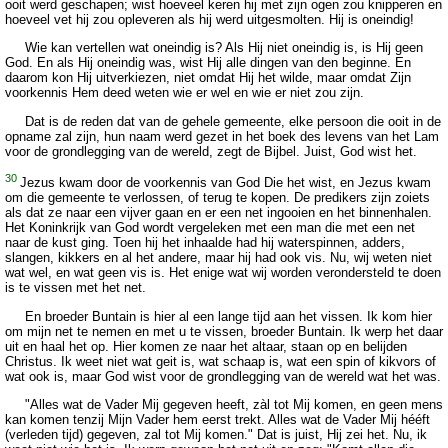
ooit werd geschapen; wist hoeveel keren hij met zijn ogen zou knipperen en
hoeveel vet hij zou opleveren als hij werd uitgesmolten. Hij is oneindig!
Wie kan vertellen wat oneindig is? Als Hij niet oneindig is, is Hij geen
God. En als Hij oneindig was, wist Hij alle dingen van den beginne. En
daarom kon Hij uitverkiezen, niet omdat Hij het wilde, maar omdat Zijn
voorkennis Hem deed weten wie er wel en wie er niet zou zijn.
Dat is de reden dat van de gehele gemeente, elke persoon die ooit in de
opname zal zijn, hun naam werd gezet in het boek des levens van het Lam
voor de grondlegging van de wereld, zegt de Bijbel. Juist, God wist het.
30
Jezus kwam door de voorkennis van God Die het wist, en Jezus kwam
om die gemeente te verlossen, of terug te kopen. De predikers zijn zoiets
als dat ze naar een vijver gaan en er een net ingooien en het binnenhalen.
Het Koninkrijk van God wordt vergeleken met een man die met een net
naar de kust ging. Toen hij het inhaalde had hij waterspinnen, adders,
slangen, kikkers en al het andere, maar hij had ook vis. Nu, wij weten niet
wat wel, en wat geen vis is. Het enige wat wij worden verondersteld te doen
is te vissen met het net.
En broeder Buntain is hier al een lange tijd aan het vissen. Ik kom hier
om mijn net te nemen en met u te vissen, broeder Buntain. Ik werp het daar
uit en haal het op. Hier komen ze naar het altaar, staan op en belijden
Christus. Ik weet niet wat geit is, wat schaap is, wat een spin of kikvors of
wat ook is, maar God wist voor de grondlegging van de wereld wat het was.
"Alles wat de Vader Mij gegeven heeft, zàl tot Mij komen, en geen mens
kan komen tenzij Mijn Vader hem eerst trekt. Alles wat de Vader Mij hééft
(verleden tijd) gegeven, zal tot Mij komen." Dat is juist, Hij zei het. Nu, ik