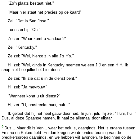
"Zo'n plaats bestaat niet."
"Maar hier staat het precies op de kaart!"
Zei: "Dat is San Jose."
Toen zei hij: "Oh."
Ze zei: "Waar komt u vandaan?"
Zei: "Kentucky."
Ze zei: "Wel, hierzo zijn alle J's H's."
Hij zei: "Wel, ginds in Kentucky noemen we een J J en een H H. Ik
snap niet hoe jullie het hier doen."
Ze zei: "Ik zie dat u in de dienst bent."
Hij zei: "Ja mevrouw."
"Wanneer komt u uit dienst?"
Hij zei: "O, omstreeks huni, huli..."
Ik geloof dat hij het heel gauw door had. In juni, juli. Hij zei: "Huni, huli."
Dus, al deze Spaanse namen, ik haal ze allemaal door elkaar.
9
Dus... Maar dit is Ven... waar het ook is, daarginds. Het is ergens tussen
Fresno en Bakersfield. En dan kregen we de ondersteuning van de
predikersgroep daarginds, en we hebben vijf avonden, te beginnen op de