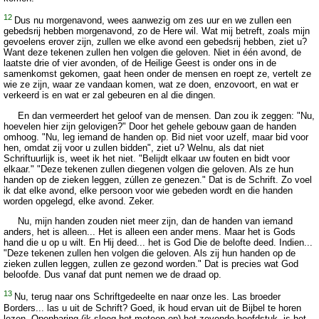
12
Dus nu morgenavond, wees aanwezig om zes uur en we zullen een
gebedsrij hebben morgenavond, zo de Here wil. Wat mij betreft, zoals mijn
gevoelens erover zijn, zullen we elke avond een gebedsrij hebben, ziet u?
Want deze tekenen zullen hen volgen die geloven. Niet in één avond, de
laatste drie of vier avonden, of de Heilige Geest is onder ons in de
samenkomst gekomen, gaat heen onder de mensen en roept ze, vertelt ze
wie ze zijn, waar ze vandaan komen, wat ze doen, enzovoort, en wat er
verkeerd is en wat er zal gebeuren en al die dingen.
En dan vermeerdert het geloof van de mensen. Dan zou ik zeggen: "Nu,
hoevelen hier zijn gelovigen?" Door het gehele gebouw gaan de handen
omhoog. "Nu, leg iemand de handen op. Bid niet voor uzelf, maar bid voor
hen, omdat zij voor u zullen bidden", ziet u? Welnu, als dat niet
Schriftuurlijk is, weet ik het niet. "Belijdt elkaar uw fouten en bidt voor
elkaar." "Deze tekenen zullen diegenen volgen die geloven. Als ze hun
handen op de zieken leggen, zúllen ze genezen." Dat is de Schrift. Zo voel
ik dat elke avond, elke persoon voor wie gebeden wordt en die handen
worden opgelegd, elke avond. Zeker.
Nu, mijn handen zouden niet meer zijn, dan de handen van iemand
anders, het is alleen... Het is alleen een ander mens. Maar het is Gods
hand die u op u wilt. En Hij deed... het is God Die de belofte deed. Indien...
"Deze tekenen zullen hen volgen die geloven. Als zij hun handen op de
zieken zullen leggen, zullen ze gezond worden." Dat is precies wat God
beloofde. Dus vanaf dat punt nemen we de draad op.
13
Nu, terug naar ons Schriftgedeelte en naar onze les. Las broeder
Borders... las u uit de Schrift? Goed, ik houd ervan uit de Bijbel te horen
lezen. Openbaring (ik sloeg het meteen op) het zevende hoofdstuk, is het