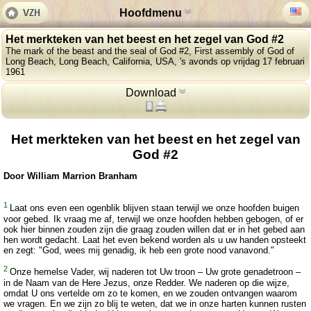
Hoofdmenu
Het merkteken van het beest en het zegel van God #2
The mark of the beast and the seal of God #2, First assembly of God of
Long Beach, Long Beach, California, USA, 's avonds op vrijdag 17 februari
1961
Download
Het merkteken van het beest en het zegel van
God #2
Door William Marrion Branham
1
Laat ons even een ogenblik blijven staan terwijl we onze hoofden buigen
voor gebed. Ik vraag me af, terwijl we onze hoofden hebben gebogen, of er
ook hier binnen zouden zijn die graag zouden willen dat er in het gebed aan
hen wordt gedacht. Laat het even bekend worden als u uw handen opsteekt
en zegt: "God, wees mij genadig, ik heb een grote nood vanavond."
2
Onze hemelse Vader, wij naderen tot Uw troon – Uw grote genadetroon –
in de Naam van de Here Jezus, onze Redder. We naderen op die wijze,
omdat U ons vertelde om zo te komen, en we zouden ontvangen waarom
we vragen. En we zijn zo blij te weten, dat we in onze harten kunnen rusten