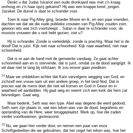
Denkt u dat Judas Iskariot een oude dronkaard was met z'n kraag
omhoog en z'n haar opzij gekamd? Hij was een knappe kerel, jongen.
Jazeker. De duivel is daar te schrander voor.
Toen ik naar Pig Alley ging, broeder Moore en ik, en een paar vrienden,
dachten we dat we die oude publieke vrouwen van Pig Alley zouden zien,
gewoon iets wat zich voortsleept... Satan is daar te schrander voor; de
mooiste vrouwen die u ooit hebt gezien, ziet u?
Hij is schrander. Zonde is verleidelijk; zonde is prachtig. Maar het is de
dood! Dat is juist. Kijk niet naar schoonheid. Kijk naar waarheid; niet naar
schoonheid.
Dat is er aan de hand met de gemeente vandaag. Ze gaat achter
schoonheid aan en is stervende, dat is juist, omdat ze de dood aangrijpt. Ik
wil daar niet te lang bij stilstaan. Ik zou erover gaan prediken.
24
Maar we ontdekken echter dat Kaïn vervolgens wegging van God, en
zichzelf een vrouw nam uit een andere groep, in het land Nod. Dat is
precies wat de mens doet die niet wil komen en God in Geest en in
waarheid wil aanbidden. Hij gaat weg en neemt zich een kerk die hem zal
bevredigen. Gaat weg.
Maar bedenk, Seth was een type. Abel was degene die werd gedood,
Seth nam zijn plaats in, wat een teken was van de dood, begrafenis en
opstanding van de Here, weer teruggeplaatst. Merk op, hoe die zaden
verder voortkwamen, gisteravond.
25
Nu, we gaan hier verder door, en nemen een paar van onze
Schriftgedeelten die we gebruikten, dat het zegel het teken was, hoe het