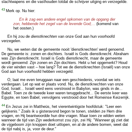
slachtwapens en die vasthouden totdat de schrijver uitging en verzegelde.
43
Merk op. Nu hier:
En ik zag een andere engel opkomen van de opgang der
zon, hebbende het zegel van de levende God;...
(komend van
het oosten.)
En hij zou de
dienstknechten
van onze God aan hun voorhoofd
verzegelen.
Nu, we weten dat de gemeente nooit 'dienstknechten' werd genoemd.
De gemeente is: zonen en dochters. Israël is Gods dienstknecht. Abraham
was Zijn dienstknecht. Israël is Gods dienstknecht, maar de gemeente
wordt genoemd: Zijn zonen en Zijn dochters. Hebt u het opgemerkt? Houd
de vier winden vast – hoe lang? Tot we de dienstknechten (Israël) van onze
God aan hun voorhoofd hebben verzegeld.
O, laat me even teruggaan naar een geschiedenis, voordat we iets
verdergaan. Let op wat er plaats vond. Nu, de dienstknechten van onze
God, Israël... Israël werd eens verstrooid in Babylon, was ginds in de...
Babel. Toen ze de tweede keer waren teruggebracht... De eerste keer was
Egypte, en toen Babel, vervolgens verstrooid door het Romeinse Keizerrijk.
44
En Jezus zei in Mattheüs, het vierentwintigste hoofdstuk: "Leer een
gelijkenis." Zoals ik u gisteravond begon te tonen, stelden ze Hem drie
vragen, en Hij beantwoordde hun drie vragen. Maar toen ze wilden weten
wanneer de tijd van Zijn wederkomst zou zijn, zei Hij: "Wanneer gij ziet dat
de vijgeboom zijn knoppen doet uitlopen, en al de andere bomen, weet dat
de tijd nabij is, ja, voor de deur."