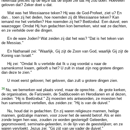
helemaal precies op de wijze dat de Bijbel zei dat Hij zou doen. Hoevelen
geloven dat? Zeker doet u dat.
Wat was het Messiaanse teken? Hij was de God-Profeet, ziet u? En
dan... toen zij het deden, hoe noemden zij dit Messiaanse teken? Kan
iemand me het vertellen? Hoe noemden zij het? Beëlzebul. Een duivel, een
waarzegger. Omdat Hij hun gedachten kon bemerken, wist wat ze dachten,
en ze vertelde over die dingen.
En de ware Joden? Wat zeiden zij dat het was? "Dat is het teken van
de Messias."
En Nathanaël zei: "Waarlijk, Gij zijt de Zoon van God, waarlijk Gij zijt de
Koning van Israël."
Hij zei: "Omdat Ik u vertelde dat Ik u zag voordat u naar de
samenkomst kwam, gelooft u het? U zult in staat zijn nog grotere dingen
dan deze te zien."
U moet eerst geloven; het geloven, dan zult u grotere dingen zien.
36
Nu, we bemerken wat plaats vond, maar de oprechte... de grote kerken,
de organisaties, de Farizeeën, de Sadduceeën en Herodianen en al dezen,
zeiden: "Hij is Beëlzebul." Zij moesten iets antwoorden, ze moesten het
hun samenkomst vertellen, dus zeiden ze: "Hij is van de duivel."
Nu, houd dat in gedachten. En zij waren religieuze mannen, heilige
mannen, godzalige mannen, voor zover het de wereld betrof. Als er één
zonde tegen hen was, zouden ze worden gestenigd! Geleerden,
gepromoveerd, seminarie-geleerden, in de lijn van de geestelijken; en ze
waren vervloekt. Jezus zei: "Gij zijt van uw vader de duivel."