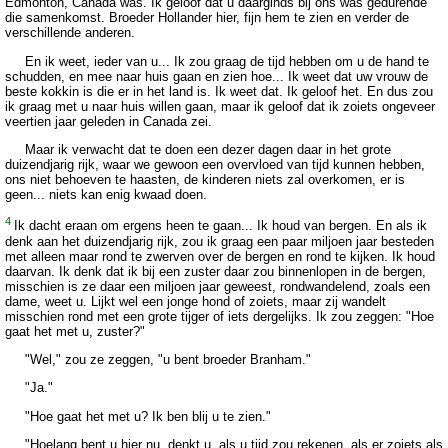
Edmonton, Canada was. Ik geloof dat u daarginds bij ons was gedurende
die samenkomst. Broeder Hollander hier, fijn hem te zien en verder de
verschillende anderen.
En ik weet, ieder van u... Ik zou graag de tijd hebben om u de hand te
schudden, en mee naar huis gaan en zien hoe... Ik weet dat uw vrouw de
beste kokkin is die er in het land is. Ik weet dat. Ik geloof het. En dus zou
ik graag met u naar huis willen gaan, maar ik geloof dat ik zoiets ongeveer
veertien jaar geleden in Canada zei.
Maar ik verwacht dat te doen een dezer dagen daar in het grote
duizendjarig rijk, waar we gewoon een overvloed van tijd kunnen hebben,
ons niet behoeven te haasten, de kinderen niets zal overkomen, er is
geen... niets kan enig kwaad doen.
4
Ik dacht eraan om ergens heen te gaan... Ik houd van bergen. En als ik
denk aan het duizendjarig rijk, zou ik graag een paar miljoen jaar besteden
met alleen maar rond te zwerven over de bergen en rond te kijken. Ik houd
daarvan. Ik denk dat ik bij een zuster daar zou binnenlopen in de bergen,
misschien is ze daar een miljoen jaar geweest, rondwandelend, zoals een
dame, weet u. Lijkt wel een jonge hond of zoiets, maar zij wandelt
misschien rond met een grote tijger of iets dergelijks. Ik zou zeggen: "Hoe
gaat het met u, zuster?"
"Wel," zou ze zeggen, "u bent broeder Branham."
"Ja."
"Hoe gaat het met u? Ik ben blij u te zien."
"Hoelang bent u hier nu, denkt u, als u tijd zou rekenen, als er zoiets als