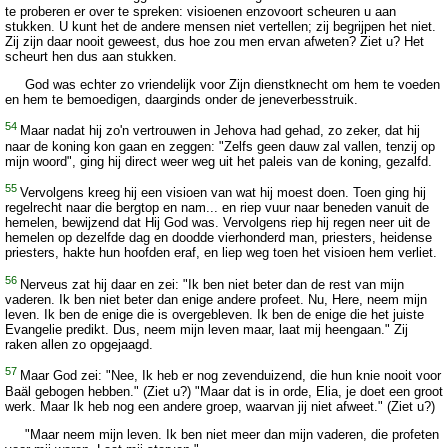
te proberen er over te spreken: visioenen enzovoort scheuren u aan
stukken. U kunt het de andere mensen niet vertellen; zij begrijpen het niet.
Zij zijn daar nooit geweest, dus hoe zou men ervan afweten? Ziet u? Het
scheurt hen dus aan stukken.
God was echter zo vriendelijk voor Zijn dienstknecht om hem te voeden
en hem te bemoedigen, daarginds onder de jeneverbesstruik.
54
Maar nadat hij zo'n vertrouwen in Jehova had gehad, zo zeker, dat hij
naar de koning kon gaan en zeggen: "Zelfs geen dauw zal vallen, tenzij op
mijn woord", ging hij direct weer weg uit het paleis van de koning, gezalfd.
55
Vervolgens kreeg hij een visioen van wat hij moest doen. Toen ging hij
regelrecht naar die bergtop en nam... en riep vuur naar beneden vanuit de
hemelen, bewijzend dat Hij God was. Vervolgens riep hij regen neer uit de
hemelen op dezelfde dag en doodde vierhonderd man, priesters, heidense
priesters, hakte hun hoofden eraf, en liep weg toen het visioen hem verliet.
56
Nerveus zat hij daar en zei: "Ik ben niet beter dan de rest van mijn
vaderen. Ik ben niet beter dan enige andere profeet. Nu, Here, neem mijn
leven. Ik ben de enige die is overgebleven. Ik ben de enige die het juiste
Evangelie predikt. Dus, neem mijn leven maar, laat mij heengaan." Zij
raken allen zo opgejaagd.
57
Maar God zei: "Nee, Ik heb er nog zevenduizend, die hun knie nooit voor
Baäl gebogen hebben." (Ziet u?) "Maar dat is in orde, Elia, je doet een groot
werk. Maar Ik heb nog een andere groep, waarvan jij niet afweet." (Ziet u?)
"Maar neem mijn leven. Ik ben niet meer dan mijn vaderen, die profeten