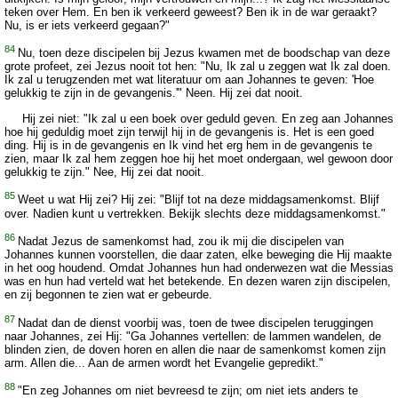
teken over Hem. En ben ik verkeerd geweest? Ben ik in de war geraakt?
Nu, is er iets verkeerd gegaan?"
84
Nu, toen deze discipelen bij Jezus kwamen met de boodschap van deze
grote profeet, zei Jezus nooit tot hen: "Nu, Ik zal u zeggen wat Ik zal doen.
Ik zal u terugzenden met wat literatuur om aan Johannes te geven: 'Hoe
gelukkig te zijn in de gevangenis.'" Neen. Hij zei dat nooit.
Hij zei niet: "Ik zal u een boek over geduld geven. En zeg aan Johannes
hoe hij geduldig moet zijn terwijl hij in de gevangenis is. Het is een goed
ding. Hij is in de gevangenis en Ik vind het erg hem in de gevangenis te
zien, maar Ik zal hem zeggen hoe hij het moet ondergaan, wel gewoon door
gelukkig te zijn." Nee, Hij zei dat nooit.
85
Weet u wat Hij zei? Hij zei: "Blijf tot na deze middagsamenkomst. Blijf
over. Nadien kunt u vertrekken. Bekijk slechts deze middagsamenkomst."
86
Nadat Jezus de samenkomst had, zou ik mij die discipelen van
Johannes kunnen voorstellen, die daar zaten, elke beweging die Hij maakte
in het oog houdend. Omdat Johannes hun had onderwezen wat die Messias
was en hun had verteld wat het betekende. En dezen waren zijn discipelen,
en zij begonnen te zien wat er gebeurde.
87
Nadat dan de dienst voorbij was, toen de twee discipelen teruggingen
naar Johannes, zei Hij: "Ga Johannes vertellen: de lammen wandelen, de
blinden zien, de doven horen en allen die naar de samenkomst komen zijn
arm. Allen die... Aan de armen wordt het Evangelie gepredikt."
88
"En zeg Johannes om niet bevreesd te zijn; om niet iets anders te