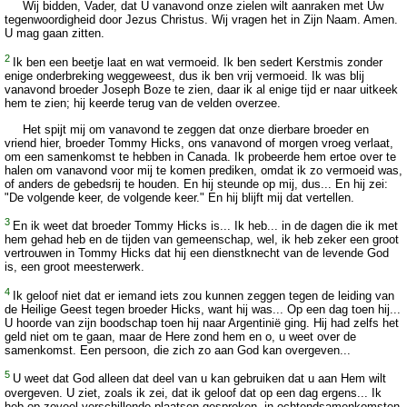
Wij bidden, Vader, dat U vanavond onze zielen wilt aanraken met Uw
tegenwoordigheid door Jezus Christus. Wij vragen het in Zijn Naam. Amen.
U mag gaan zitten.
2
Ik ben een beetje laat en wat vermoeid. Ik ben sedert Kerstmis zonder
enige onderbreking weggeweest, dus ik ben vrij vermoeid. Ik was blij
vanavond broeder Joseph Boze te zien, daar ik al enige tijd er naar uitkeek
hem te zien; hij keerde terug van de velden overzee.
Het spijt mij om vanavond te zeggen dat onze dierbare broeder en
vriend hier, broeder Tommy Hicks, ons vanavond of morgen vroeg verlaat,
om een samenkomst te hebben in Canada. Ik probeerde hem ertoe over te
halen om vanavond voor mij te komen prediken, omdat ik zo vermoeid was,
of anders de gebedsrij te houden. En hij steunde op mij, dus... En hij zei:
"De volgende keer, de volgende keer." En hij blijft mij dat vertellen.
3
En ik weet dat broeder Tommy Hicks is... Ik heb... in de dagen die ik met
hem gehad heb en de tijden van gemeenschap, wel, ik heb zeker een groot
vertrouwen in Tommy Hicks dat hij een dienstknecht van de levende God
is, een groot meesterwerk.
4
Ik geloof niet dat er iemand iets zou kunnen zeggen tegen de leiding van
de Heilige Geest tegen broeder Hicks, want hij was... Op een dag toen hij...
U hoorde van zijn boodschap toen hij naar Argentinië ging. Hij had zelfs het
geld niet om te gaan, maar de Here zond hem en o, u weet over de
samenkomst. Een persoon, die zich zo aan God kan overgeven...
5
U weet dat God alleen dat deel van u kan gebruiken dat u aan Hem wilt
overgeven. U ziet, zoals ik zei, dat ik geloof dat op een dag ergens... Ik
heb op zoveel verschillende plaatsen gesproken, in ochtendsamenkomsten