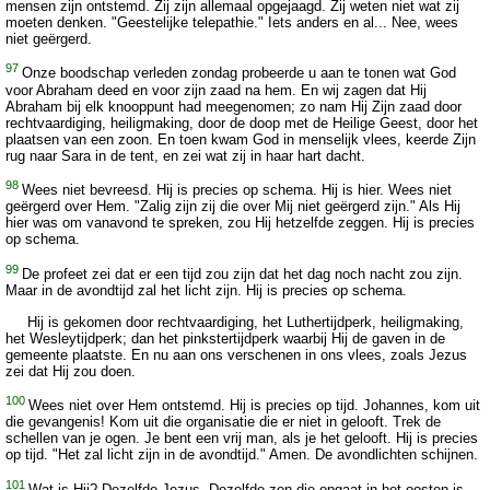
mensen zijn ontstemd. Zij zijn allemaal opgejaagd. Zij weten niet wat zij
moeten denken. "Geestelijke telepathie." Iets anders en al... Nee, wees
niet geërgerd.
97
Onze boodschap verleden zondag probeerde u aan te tonen wat God
voor Abraham deed en voor zijn zaad na hem. En wij zagen dat Hij
Abraham bij elk knooppunt had meegenomen; zo nam Hij Zijn zaad door
rechtvaardiging, heiligmaking, door de doop met de Heilige Geest, door het
plaatsen van een zoon. En toen kwam God in menselijk vlees, keerde Zijn
rug naar Sara in de tent, en zei wat zij in haar hart dacht.
98
Wees niet bevreesd. Hij is precies op schema. Hij is hier. Wees niet
geërgerd over Hem. "Zalig zijn zij die over Mij niet geërgerd zijn." Als Hij
hier was om vanavond te spreken, zou Hij hetzelfde zeggen. Hij is precies
op schema.
99
De profeet zei dat er een tijd zou zijn dat het dag noch nacht zou zijn.
Maar in de avondtijd zal het licht zijn. Hij is precies op schema.
Hij is gekomen door rechtvaardiging, het Luthertijdperk, heiligmaking,
het Wesleytijdperk; dan het pinkstertijdperk waarbij Hij de gaven in de
gemeente plaatste. En nu aan ons verschenen in ons vlees, zoals Jezus
zei dat Hij zou doen.
100
Wees niet over Hem ontstemd. Hij is precies op tijd. Johannes, kom uit
die gevangenis! Kom uit die organisatie die er niet in gelooft. Trek de
schellen van je ogen. Je bent een vrij man, als je het gelooft. Hij is precies
op tijd. "Het zal licht zijn in de avondtijd." Amen. De avondlichten schijnen.
101
Wat is Hij? Dezelfde Jezus. Dezelfde zon die opgaat in het oosten is