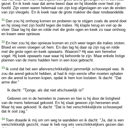
gezet. En ik keek naar dat arme beest daar en hij bloedde over heel zijn
hoofd. Zijn veren waren helemaal van zijn kop afgeslagen en van de einden
van zijn vleugels. En ik keek naar de grote makker die daar rondwandelde.
31
Dan zou hij omhoog komen en proberen op te stijgen zoals de arend doet
en hij sloeg met zijn hoofd tegen die tralies. Hij klapte terug en viel op de
vloer. Daar lag hij dan en rolde met die grote ogen en keek zo naar omhoog
en kwam weer opnieuw.
32
En hier zou hij dan opnieuw komen en zich weer tegen die tralies stoten.
Bloed en veren sloegen uit hem. En dan lag hij daar op zijn rug en rolde
met die grote ogen en keek opwaarts. Waarom? Hij was een hemelse
vogel. Hij keek opwaarts naar waar hij behoorde te zijn. Maar enkele listige
plannen van de mens hadden hem in een kooi gebracht.
33
Ik vond dat het een allerverschrikkelijkst jammerlijk schouwspel was. Ik
zou die arend gekocht hebben, al had ik mijn eerste offer moeten ophalen
om die arend te kunnen kopen, opdat ik hem kon loslaten. Ik dacht: "Dat
arme dier."
Ik dacht: "Tjonge, als dat niet afschuwelijk is!"
Geboren om in de hemelen te zweven en hier is hij door de listigheid
van de mens helemaal gekooid. En hij slaat gewoon zijn hersenen eruit.
Maar hij was gekooid. Ik dacht: "Dat is het verschrikkelijkste schouwspel
dat ik ooit zag."
34
Toen draaide ik mij om om weg te wandelen en ik dacht: "Ja, dat is een
verschrikkelijk gezicht, maar ik heb nog iets verschrikkelijkers gezien dan