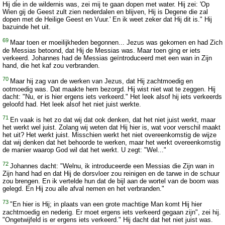
Hij die in de wildernis was, zei mij te gaan dopen met water. Hij zei: 'Op
Wien gij de Geest zult zien nederdalen en blijven, Hij is Degene die zal
dopen met de Heilige Geest en Vuur.' En ik weet zeker dat Hij dit is." Hij
bazuinde het uit.
69
Maar toen er moeilijkheden begonnen... Jezus was gekomen en had Zich
de Messias betoond, dat Hij de Messias was. Maar toen ging er iets
verkeerd. Johannes had de Messias geïntroduceerd met een wan in Zijn
hand, die het kaf zou verbranden.
70
Maar hij zag van de werken van Jezus, dat Hij zachtmoedig en
ootmoedig was. Dat maakte hem bezorgd. Hij wist niet wat te zeggen. Hij
dacht: "Nu, er is hier ergens iets verkeerd." Het leek alsof hij iets verkeerds
geloofd had. Het leek alsof het niet juist werkte.
71
En vaak is het zo dat wij dat ook denken, dat het niet juist werkt, maar
het werkt wel juist. Zolang wij weten dat Hij hier is, wat voor verschil maakt
het uit? Het werkt juist. Misschien werkt het niet overeenkomstig de wijze
dat wij denken dat het behoorde te werken, maar het werkt overeenkomstig
de manier waarop God wil dat het werkt. U zegt: "Wel..."
72
Johannes dacht: "Welnu, ik introduceerde een Messias die Zijn wan in
Zijn hand had en dat Hij de dorsvloer zou reinigen en de tarwe in de schuur
zou brengen. En ik vertelde hun dat de bijl aan de wortel van de boom was
gelegd. En Hij zou alle afval nemen en het verbranden."
73
"En hier is Hij; in plaats van een grote machtige Man komt Hij hier
zachtmoedig en nederig. Er moet ergens iets verkeerd gegaan zijn", zei hij.
"Ongetwijfeld is er ergens iets verkeerd." Hij dacht dat het niet juist was.