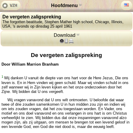
Hoofdmenu
De vergeten zaligspreking
The forgotten beatitude, Stephen Mather high school, Chicago, Illinois,
USA, 's avonds op dinsdag 25 april 1961
Download
De vergeten zaligspreking
Door William Marrion Branham
1
Wij danken U vanuit de diepte van ons hart voor de Here Jezus, Die ons
leven is. En in Hem vinden wij geen schuld. Maar wij vinden schuld in ons
zelf wanneer wij in Zijn leven kijken en het onze onderzoeken door het
Zijne. Wij bidden dat U ons vergeeft.
Wij vragen vanavond dat U ons wilt ontmoeten. U beloofde dat waar
twee of drie zouden samenkomen U in hun midden zou zijn en indien wij
om iets zouden vragen, dat het zou toegestaan worden. En Vader, ons
motief en ons doel vanavond en ons verlangen in ons hart is om Christus
verheerlijkt te zien. Wij bidden dus dat onze inspanningen vanavond alzo
mogen zijn, als zij uitgaan, om mensen te brengen tot een levend geloof in
een levende God, een God die niet dood is, maar die eeuwig leeft.