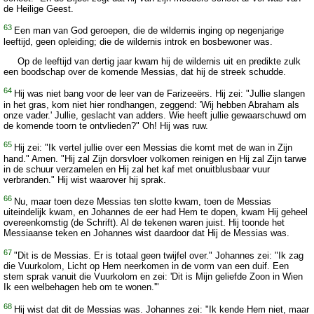
de Heilige Geest.
63
Een man van God geroepen, die de wildernis inging op negenjarige
leeftijd, geen opleiding; die de wildernis introk en bosbewoner was.
Op de leeftijd van dertig jaar kwam hij de wildernis uit en predikte zulk
een boodschap over de komende Messias, dat hij de streek schudde.
64
Hij was niet bang voor de leer van de Farizeeërs. Hij zei: "Jullie slangen
in het gras, kom niet hier rondhangen, zeggend: 'Wij hebben Abraham als
onze vader.' Jullie, geslacht van adders. Wie heeft jullie gewaarschuwd om
de komende toorn te ontvlieden?" Oh! Hij was ruw.
65
Hij zei: "Ik vertel jullie over een Messias die komt met de wan in Zijn
hand." Amen. "Hij zal Zijn dorsvloer volkomen reinigen en Hij zal Zijn tarwe
in de schuur verzamelen en Hij zal het kaf met onuitblusbaar vuur
verbranden." Hij wist waarover hij sprak.
66
Nu, maar toen deze Messias ten slotte kwam, toen de Messias
uiteindelijk kwam, en Johannes de eer had Hem te dopen, kwam Hij geheel
overeenkomstig (de Schrift). Al de tekenen waren juist. Hij toonde het
Messiaanse teken en Johannes wist daardoor dat Hij de Messias was.
67
"Dit is de Messias. Er is totaal geen twijfel over." Johannes zei: "Ik zag
die Vuurkolom, Licht op Hem neerkomen in de vorm van een duif. Een
stem sprak vanuit die Vuurkolom en zei: 'Dit is Mijn geliefde Zoon in Wien
Ik een welbehagen heb om te wonen.'"
68
Hij wist dat dit de Messias was. Johannes zei: "Ik kende Hem niet, maar