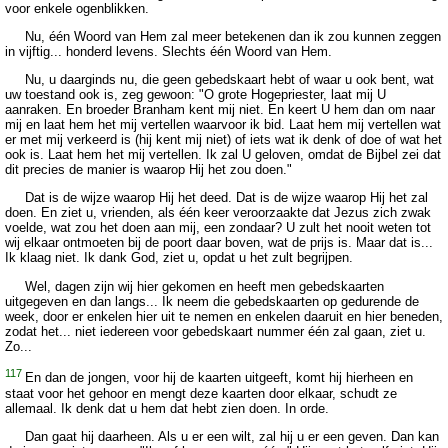
voor enkele ogenblikken.
Nu, één Woord van Hem zal meer betekenen dan ik zou kunnen zeggen
in vijftig... honderd levens. Slechts één Woord van Hem.
Nu, u daarginds nu, die geen gebedskaart hebt of waar u ook bent, wat
uw toestand ook is, zeg gewoon: "O grote Hogepriester, laat mij U
aanraken. En broeder Branham kent mij niet. En keert U hem dan om naar
mij en laat hem het mij vertellen waarvoor ik bid. Laat hem mij vertellen wat
er met mij verkeerd is (hij kent mij niet) of iets wat ik denk of doe of wat het
ook is. Laat hem het mij vertellen. Ik zal U geloven, omdat de Bijbel zei dat
dit precies de manier is waarop Hij het zou doen."
Dat is de wijze waarop Hij het deed. Dat is de wijze waarop Hij het zal
doen. En ziet u, vrienden, als één keer veroorzaakte dat Jezus zich zwak
voelde, wat zou het doen aan mij, een zondaar? U zult het nooit weten tot
wij elkaar ontmoeten bij de poort daar boven, wat de prijs is. Maar dat is...
Ik klaag niet. Ik dank God, ziet u, opdat u het zult begrijpen.
Wel, dagen zijn wij hier gekomen en heeft men gebedskaarten
uitgegeven en dan langs... Ik neem die gebedskaarten op gedurende de
week, door er enkelen hier uit te nemen en enkelen daaruit en hier beneden,
zodat het... niet iedereen voor gebedskaart nummer één zal gaan, ziet u.
Zo...
117
En dan de jongen, voor hij de kaarten uitgeeft, komt hij hierheen en
staat voor het gehoor en mengt deze kaarten door elkaar, schudt ze
allemaal. Ik denk dat u hem dat hebt zien doen. In orde.
Dan gaat hij daarheen. Als u er een wilt, zal hij u er een geven. Dan kan