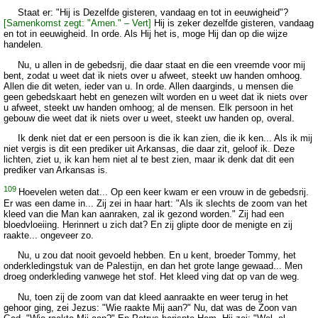
Staat er: "Hij is Dezelfde gisteren, vandaag en tot in eeuwigheid"?
[Samenkomst zegt: "Amen." – Vert]
Hij is zeker dezelfde gisteren, vandaag
en tot in eeuwigheid. In orde. Als Hij het is, moge Hij dan op die wijze
handelen.
Nu, u allen in de gebedsrij, die daar staat en die een vreemde voor mij
bent, zodat u weet dat ik niets over u afweet, steekt uw handen omhoog.
Allen die dit weten, ieder van u. In orde. Allen daarginds, u mensen die
geen gebedskaart hebt en genezen wilt worden en u weet dat ik niets over
u afweet, steekt uw handen omhoog; al de mensen. Elk persoon in het
gebouw die weet dat ik niets over u weet, steekt uw handen op, overal.
Ik denk niet dat er een persoon is die ik kan zien, die ik ken... Als ik mij
niet vergis is dit een prediker uit Arkansas, die daar zit, geloof ik. Deze
lichten, ziet u, ik kan hem niet al te best zien, maar ik denk dat dit een
prediker van Arkansas is.
109
Hoevelen weten dat... Op een keer kwam er een vrouw in de gebedsrij.
Er was een dame in... Zij zei in haar hart: "Als ik slechts de zoom van het
kleed van die Man kan aanraken, zal ik gezond worden." Zij had een
bloedvloeiing. Herinnert u zich dat? En zij glipte door de menigte en zij
raakte... ongeveer zo.
Nu, u zou dat nooit gevoeld hebben. En u kent, broeder Tommy, het
onderkledingstuk van de Palestijn, en dan het grote lange gewaad... Men
droeg onderkleding vanwege het stof. Het kleed ving dat op van de weg.
Nu, toen zij de zoom van dat kleed aanraakte en weer terug in het
gehoor ging, zei Jezus: "Wie raakte Mij aan?" Nu, dat was de Zoon van