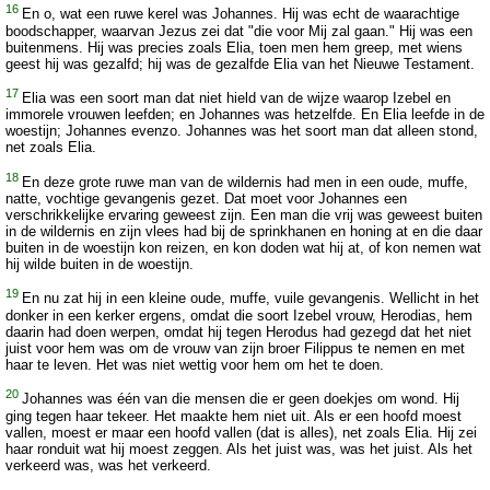
16
En o, wat een ruwe kerel was Johannes. Hij was echt de waarachtige
boodschapper, waarvan Jezus zei dat "die voor Mij zal gaan." Hij was een
buitenmens. Hij was precies zoals Elia, toen men hem greep, met wiens
geest hij was gezalfd; hij was de gezalfde Elia van het Nieuwe Testament.
17
Elia was een soort man dat niet hield van de wijze waarop Izebel en
immorele vrouwen leefden; en Johannes was hetzelfde. En Elia leefde in de
woestijn; Johannes evenzo. Johannes was het soort man dat alleen stond,
net zoals Elia.
18
En deze grote ruwe man van de wildernis had men in een oude, muffe,
natte, vochtige gevangenis gezet. Dat moet voor Johannes een
verschrikkelijke ervaring geweest zijn. Een man die vrij was geweest buiten
in de wildernis en zijn vlees had bij de sprinkhanen en honing at en die daar
buiten in de woestijn kon reizen, en kon doden wat hij at, of kon nemen wat
hij wilde buiten in de woestijn.
19
En nu zat hij in een kleine oude, muffe, vuile gevangenis. Wellicht in het
donker in een kerker ergens, omdat die soort Izebel vrouw, Herodias, hem
daarin had doen werpen, omdat hij tegen Herodus had gezegd dat het niet
juist voor hem was om de vrouw van zijn broer Filippus te nemen en met
haar te leven. Het was niet wettig voor hem om het te doen.
20
Johannes was één van die mensen die er geen doekjes om wond. Hij
ging tegen haar tekeer. Het maakte hem niet uit. Als er een hoofd moest
vallen, moest er maar een hoofd vallen (dat is alles), net zoals Elia. Hij zei
haar ronduit wat hij moest zeggen. Als het juist was, was het juist. Als het
verkeerd was, was het verkeerd.