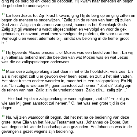
ging hij de berg op en kreeg de geboden. Hij kwam naar beneden en begon
de geboden te onderwijzen.
12
En toen Jezus tot Zijn kracht kwam, ging Hij de berg op en ging zitten en
begon de mensen te onderwijzen. "Zalig zijn de reinen van hart: zij zullen
God zien. Zalig zijn de armen van geest, hunner is het Koninkrijk Gods.
Zalig zijt gij wanneer u wordt uitgescholden en vervolgd en voor de gek
gehouden, enzovoort; want men vervolgde de profeten, die voor u waren.
Verheugt u en weest uitermate blij, omdat uw beloning in de hemel groot
is."
13
Hij typeerde Mozes precies... of Mozes was een beeld van Hem. En wij
zijn allemaal bekend met die beelden van wat Mozes was en wat Jezus
was die de zaligsprekingen onderwees.
14
Maar deze zaligspreking staat daar in het elfde hoofdstuk, vers zes. En
als u niet oplet zult u er gewoon over heen lezen, en zult u het niet vatten.
Het staat tussen andere woorden in, maar het is een zaligspreking. En Hij
zei: "En zalig is wie aan Mij geen aanstoot zal nemen." Ziet u? "Zalig zijn
de reinen van hart. Zalig zijn de vredestichters. Zalig zijn... zalig zijn..."
Hier laat Hij deze zaligspreking er weer inglippen, ziet u? "En zalig is
wie aan Mij geen aanstoot zal nemen." O, het was een grote tijd in die
dagen.
15
Nu, wij zien waardoor dit begon, dat het net na de bediening van deze
grote, ruwe Elia van het Nieuw Testament was, Johannes de Doper. Dat
was degene tot wie de boodschap was gezonden. En Johannes was in de
gevangenis gezet wegens zijn bediening.