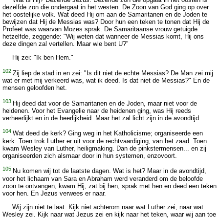
dezelfde zon die ondergaat in het westen. De Zoon van God ging op over
het oostelijke volk. Wat deed Hij om aan de Samaritanen en de Joden te
bewijzen dat Hij de Messias was? Door hun een teken te tonen dat Hij de
Profeet was waarvan Mozes sprak. De Samaritaanse vrouw getuigde
hetzelfde, zeggende: "Wij weten dat wanneer de Messias komt, Hij ons
deze dingen zal vertellen. Maar wie bent U?"
Hij zei: "Ik ben Hem."
102
Zij liep de stad in en zei: "Is dit niet de echte Messias? De Man zei mij
wat er met mij verkeerd was, wat ik deed. Is dat niet de Messias?" En de
mensen geloofden het.
103
Hij deed dat voor de Samaritanen en de Joden, maar niet voor de
heidenen. Voor het Evangelie naar de heidenen ging, was Hij reeds
verheerlijkt en in de heerlijkheid. Maar het zal licht zijn in de avondtijd.
104
Wat deed de kerk? Ging weg in het Katholicisme; organiseerde een
kerk. Toen trok Luther er uit voor de rechtvaardiging, van het zaad. Toen
kwam Wesley van Luther, heiligmaking. Dan de pinkstermensen... en zij
organiseerden zich alsmaar door in hun systemen, enzovoort.
105
Nu komen wij tot de laatste dagen. Wat is het? Maar in de avondtijd,
voor het lichaam van Sara en Abraham werd veranderd om de beloofde
zoon te ontvangen, kwam Hij, zat bij hen, sprak met hen en deed een teken
voor hen. En Jezus verwees er naar.
Wij zijn niet te laat. Kijk niet achterom naar wat Luther zei, naar wat
Wesley zei. Kijk naar wat Jezus zei en kijk naar het teken, waar wij aan toe