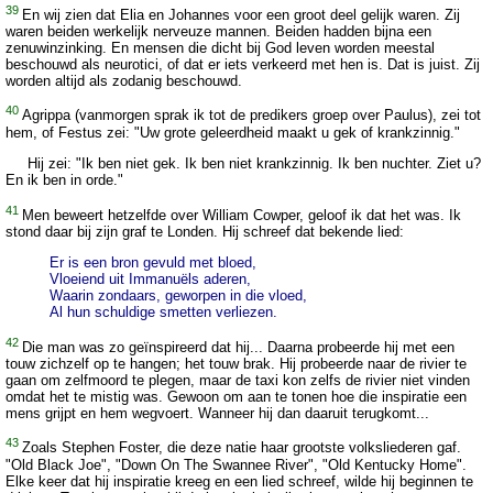
39
En wij zien dat Elia en Johannes voor een groot deel gelijk waren. Zij
waren beiden werkelijk nerveuze mannen. Beiden hadden bijna een
zenuwinzinking. En mensen die dicht bij God leven worden meestal
beschouwd als neurotici, of dat er iets verkeerd met hen is. Dat is juist. Zij
worden altijd als zodanig beschouwd.
40
Agrippa (vanmorgen sprak ik tot de predikers groep over Paulus), zei tot
hem, of Festus zei: "Uw grote geleerdheid maakt u gek of krankzinnig."
Hij zei: "Ik ben niet gek. Ik ben niet krankzinnig. Ik ben nuchter. Ziet u?
En ik ben in orde."
41
Men beweert hetzelfde over William Cowper, geloof ik dat het was. Ik
stond daar bij zijn graf te Londen. Hij schreef dat bekende lied:
Er is een bron gevuld met bloed,
Vloeiend uit Immanuëls aderen,
Waarin zondaars, geworpen in die vloed,
Al hun schuldige smetten verliezen.
42
Die man was zo geïnspireerd dat hij... Daarna probeerde hij met een
touw zichzelf op te hangen; het touw brak. Hij probeerde naar de rivier te
gaan om zelfmoord te plegen, maar de taxi kon zelfs de rivier niet vinden
omdat het te mistig was. Gewoon om aan te tonen hoe die inspiratie een
mens grijpt en hem wegvoert. Wanneer hij dan daaruit terugkomt...
43
Zoals Stephen Foster, die deze natie haar grootste volksliederen gaf.
"Old Black Joe", "Down On The Swannee River", "Old Kentucky Home".
Elke keer dat hij inspiratie kreeg en een lied schreef, wilde hij beginnen te