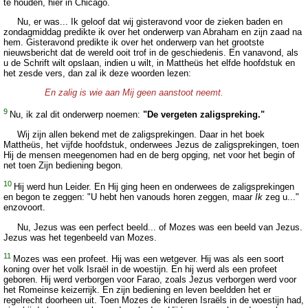
te houden, hier in Chicago.
Nu, er was... Ik geloof dat wij gisteravond voor de zieken baden en
zondagmiddag predikte ik over het onderwerp van Abraham en zijn zaad na
hem. Gisteravond predikte ik over het onderwerp van het grootste
nieuwsbericht dat de wereld ooit trof in de geschiedenis. En vanavond, als
u de Schrift wilt opslaan, indien u wilt, in Mattheüs het elfde hoofdstuk en
het zesde vers, dan zal ik deze woorden lezen:
En zalig is wie aan Mij geen aanstoot neemt.
9
Nu, ik zal dit onderwerp noemen:
"De vergeten zaligspreking."
Wij zijn allen bekend met de zaligsprekingen. Daar in het boek
Mattheüs, het vijfde hoofdstuk, onderwees Jezus de zaligsprekingen, toen
Hij de mensen meegenomen had en de berg opging, net voor het begin of
net toen Zijn bediening begon.
10
Hij werd hun Leider. En Hij ging heen en onderwees de zaligsprekingen
en begon te zeggen: "U hebt hen vanouds horen zeggen, maar
Ik
zeg u..."
enzovoort.
Nu, Jezus was een perfect beeld... of Mozes was een beeld van Jezus.
Jezus was het tegenbeeld van Mozes.
11
Mozes was een profeet. Hij was een wetgever. Hij was als een soort
koning over het volk Israël in de woestijn. En hij werd als een profeet
geboren. Hij werd verborgen voor Farao, zoals Jezus verborgen werd voor
het Romeinse keizerrijk. En zijn bediening en leven beeldden het er
regelrecht doorheen uit. Toen Mozes de kinderen Israëls in de woestijn had,