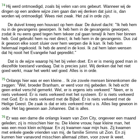
74
Hij werd ontmoedigd, zoals bij velen van ons gebeurt. Wanneer wij de
dingen op een andere wijze zien gaan dan wij denken dat juist is, dan
worden wij ontmoedigd. Wees niet zwak. Het zal in orde zijn.
De duivel kreeg een houvast op hem daar. De duivel dacht: "Ik heb hem
nu in de gevangenis geworpen. Ik heb hem in de gevangenis geworpen,
zodat ik nu eens goed tegen hem tekeer zal gaan terwijl ik hem hier binnen
heb. God gebruikt hem nu niet direct; ik heb hem in de gevangenis. Dus zal
ik gewoon elke soort sluier over hem werpen die ik kan. Ik heb hem
helemaal ingekooid. Ik heb de arend in de kooi. Ik zal hem laten wensen
dat hij nooit het Evangelie had gepredikt."
Dat is de wijze waarop hij het bij velen doet. En er is menig goed man in
diezelfde toestand vandaag. Dat is precies juist. Wij denken dat het niet
goed werkt, maar het werkt wel goed. Alles is in orde.
75
Onlangs hier was er een kleine... Ik zie zovele mensen binnenkomen die
zeggen: "Wel, broeder Branham, er werd voor mij gebeden. Ik heb echt
geen enkel verschil gemerkt. Wel, er is ergens iets verkeerd." Neen, er is
niets verkeerd. Er is niets verkeerd met het systeem. Er is niets verkeerd
met God. Er is niets verkeerd met de Bijbel. Er is niets verkeerd met de
Heilige Geest. De zaak is dat er iets verkeerd met u is. Alles liep gewoon in
orde. Het lag gewoon aan Johannes. Dat is alles.
76
Er was een dame die onlangs kwam van Zion City, ongeveer een maand
geleden; zij is misschien hier nu. Die kleine vrouw, haar kleine man, het
was een mooi klein echtpaar. En zij kwamen naar mijn huis. Zij kwamen
met enkele goede vrienden van mij, de familie Simms uit Zion. En zij
kunnen hier vanavond misschien allemaal zitten, voor zover ik weet.