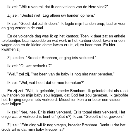
Ik zei: "Wilt u van mij dat ik een visioen van de Here vind?"
Zij zei: "Beslist niet. Leg alleen uw handen op hem."
Ik zei: "Goed, dat zal ik doen." Ik legde mijn handen erop, bad er voor
en ging verder in de zaal.
En de volgende dag was ik op het kantoor. Toen ik daar zat en enkele
telefoontjes beantwoordde en wat werk in het kantoor deed, kwam er een
wagen aan en de kleine dame kwam er uit, zij en haar man. En hier
kwamen zij.
Zij zeiden: "Broeder Branham, er ging iets verkeerd."
Ik zei: "O, wat bedoelt u?"
"Wel," zei zij, "het been van de baby is nog niet naar beneden."
Ik zei: "Wel, wat heeft dat er mee te maken?"
En zij zei: "Wel, ik geloofde, broeder Branham. Ik geloofde dat als u ooit
uw handen op mijn baby zou leggen, dat God het zou genezen. Ik geloofde
het. Er ging ergens iets verkeerd. Misschien kon u er beter een visioen
over krijgen."
Ik zei: "Nee, nee. Er is niets verkeerd. Er is totaal niets verkeerd. Het
enige wat er verkeerd is bent u." (Ziet u?) Ik zei: "Gelooft u het gewoon."
Zij zei: "Eén ding wil ik nog vragen, broeder Branham. Denkt u dat het
Gods wil is dat mijn baby kreupel is?"