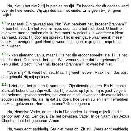
Nu, ziet u het niet? Hij is precies op tijd. En bedenk dat dit gedaan werd
over de hele wereld. Wij zijn dus aan het einde. Er is geen twijfel, geen
twijfel.
114
Maar raak Zijn gewaad aan. Nu: "Wat betekent het, broeder Branham?"
Ik ben het niet. En het zou mij niets doen als u het niet deed. U heeft er
evenveel mee te maken als ik. Het moet uw geloof zijn waarmee u Hem
aanraakt, zodat Hij door mij spreekt. Het is een gave waarmee ik mezelf
aan Hem overgeef: geef Hem gewoon mijn ogen, mijn geest, mijn tong,
mijn wezen.
115
Ik ken niemand van u, maar Hij is het die erdoor spreekt, zie. Hij is het
die dat doet. Dus ben ik het niet. Wat veroorzaakte dat het gebeurde? Ik
ken u niet. U zegt: "Over mij, broeder Branham?" Ik weet het niet.
"Over mij?" Ik weet het niet. Maar Hij weet het wel. Raak Hem dus aan,
dan gebruikt Hij mij opnieuw.
116
U ziet dus, het is u en ik samen als Zijn dienstknechten. En Hij maakt
Zichzelf bekend aan Zijn volk, dat Hij precies op tijd is. Hij is juist volgens
het schema, gewoon precies, net voor de eindtijd wanneer de avondlichten
zouden schijnen. Nu, als Hij dat zal doen, hoe velen zullen Hem liefhebben
en Hem geloven en Hem accepteren? God zegene u.
Nu, Hemelse Vader, de rest is in Uw handen. Ik draag mijzelf en dit
gehoor aan U op. Eén geval zal het bewijzen, Vader. In de Naam van Jezus
Christus, laat het gebeuren. Amen.
Nu, wees echt eerbiedig. Sta niet meer op. Zit stil. Wees echt eerbiedig