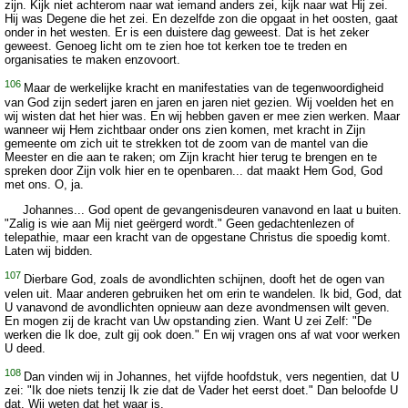
zijn. Kijk niet achterom naar wat iemand anders zei, kijk naar wat Hij zei.
Hij was Degene die het zei. En dezelfde zon die opgaat in het oosten, gaat
onder in het westen. Er is een duistere dag geweest. Dat is het zeker
geweest. Genoeg licht om te zien hoe tot kerken toe te treden en
organisaties te maken enzovoort.
106
Maar de werkelijke kracht en manifestaties van de tegenwoordigheid
van God zijn sedert jaren en jaren en jaren niet gezien. Wij voelden het en
wij wisten dat het hier was. En wij hebben gaven er mee zien werken. Maar
wanneer wij Hem zichtbaar onder ons zien komen, met kracht in Zijn
gemeente om zich uit te strekken tot de zoom van de mantel van die
Meester en die aan te raken; om Zijn kracht hier terug te brengen en te
spreken door Zijn volk hier en te openbaren... dat maakt Hem God, God
met ons. O, ja.
Johannes... God opent de gevangenisdeuren vanavond en laat u buiten.
"Zalig is wie aan Mij niet geërgerd wordt." Geen gedachtenlezen of
telepathie, maar een kracht van de opgestane Christus die spoedig komt.
Laten wij bidden.
107
Dierbare God, zoals de avondlichten schijnen, dooft het de ogen van
velen uit. Maar anderen gebruiken het om erin te wandelen. Ik bid, God, dat
U vanavond de avondlichten opnieuw aan deze avondmensen wilt geven.
En mogen zij de kracht van Uw opstanding zien. Want U zei Zelf: "De
werken die Ik doe, zult gij ook doen." En wij vragen ons af wat voor werken
U deed.
108
Dan vinden wij in Johannes, het vijfde hoofdstuk, vers negentien, dat U
zei: "Ik doe niets tenzij Ik zie dat de Vader het eerst doet." Dan beloofde U
dat. Wij weten dat het waar is.