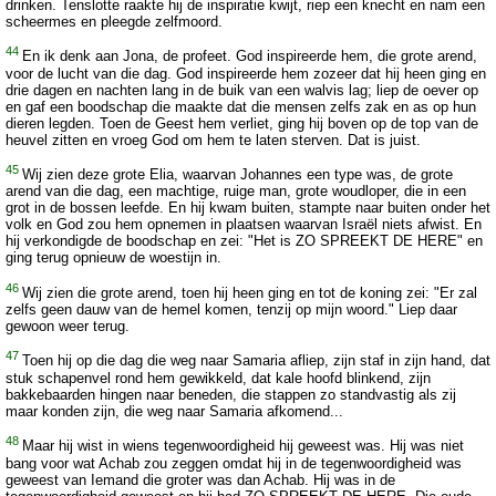
drinken. Tenslotte raakte hij de inspiratie kwijt, riep een knecht en nam een
scheermes en pleegde zelfmoord.
44
En ik denk aan Jona, de profeet. God inspireerde hem, die grote arend,
voor de lucht van die dag. God inspireerde hem zozeer dat hij heen ging en
drie dagen en nachten lang in de buik van een walvis lag; liep de oever op
en gaf een boodschap die maakte dat die mensen zelfs zak en as op hun
dieren legden. Toen de Geest hem verliet, ging hij boven op de top van de
heuvel zitten en vroeg God om hem te laten sterven. Dat is juist.
45
Wij zien deze grote Elia, waarvan Johannes een type was, de grote
arend van die dag, een machtige, ruige man, grote woudloper, die in een
grot in de bossen leefde. En hij kwam buiten, stampte naar buiten onder het
volk en God zou hem opnemen in plaatsen waarvan Israël niets afwist. En
hij verkondigde de boodschap en zei: "Het is ZO SPREEKT DE HERE" en
ging terug opnieuw de woestijn in.
46
Wij zien die grote arend, toen hij heen ging en tot de koning zei: "Er zal
zelfs geen dauw van de hemel komen, tenzij op mijn woord." Liep daar
gewoon weer terug.
47
Toen hij op die dag die weg naar Samaria afliep, zijn staf in zijn hand, dat
stuk schapenvel rond hem gewikkeld, dat kale hoofd blinkend, zijn
bakkebaarden hingen naar beneden, die stappen zo standvastig als zij
maar konden zijn, die weg naar Samaria afkomend...
48
Maar hij wist in wiens tegenwoordigheid hij geweest was. Hij was niet
bang voor wat Achab zou zeggen omdat hij in de tegenwoordigheid was
geweest van Iemand die groter was dan Achab. Hij was in de