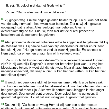
Ik zei: "Ik geloof niet dat het Gods wil is."
Zij zei: "Dat is alles wat ik wilde dat u zei."
80
Zij gingen weg. Enkele dagen geleden belden zij op. En nu was het been
van de baby normaal – het kwam naar beneden. Ziet u, wij zijn gewoon
opgejaagd, dat is alles. Alles verloopt naar behoren. Alles is
overeenkomstig de tijd. Dus, wij zien hier dat de duivel probeert te
bewerken dat de mensen niet geloven.
81
Alzo probeerde de duivel Johannes ertoe te krijgen niet te geloven dat Hij
de Messias was. Hij haalde twee van zijn discipelen bij elkaar en hij zond
hen uit. Hij zei: "Nu, ga heen en vind uit waar Hij predikt. En wanneer u
Hem vindt, ga erheen en vraag Hem of ik verkeerd was."
Zou u zich dat kunnen voorstellen? "Zou ik verkeerd geweest kunnen
zijn? Is Hij werkelijk Degene? Ik weet dat het teken juist was. Ik zag het
Messiaanse teken; ik weet dat dit juist was. Maar dit zachtmoedige en
nederige enzovoort, dat snap ik niet. Ik kan het niet vatten. Ik kan het niet
met elkaar rijmen."
82
U wordt niet verondersteld het te kunnen rijmen. Als ik u de hele zaak
zou kunnen vertellen en u wist het allemaal en ik wist het allemaal, dan zou
het geen geloof meer zijn. Alles wat ik perfect kan uitleggen is niet langer
door geloof. Door geloof bent u gered. Door geloof bent u genezen. U
gelooft het gewoon. U kunt het niet uitleggen. U gelooft het gewoon.
83
Dus zei hij: "Ga heen en vraag Hem of wij naar een ander moeten
uitkijken. Is mijn geloof, mijn vertrouwen en mijn...? Ik zag het Messiaanse