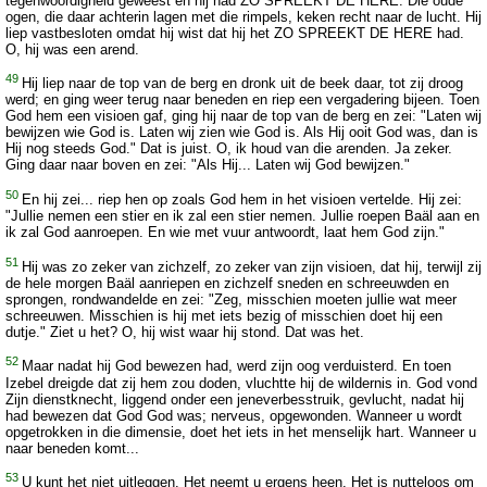
tegenwoordigheid geweest en hij had ZO SPREEKT DE HERE. Die oude
ogen, die daar achterin lagen met die rimpels, keken recht naar de lucht. Hij
liep vastbesloten omdat hij wist dat hij het ZO SPREEKT DE HERE had.
O, hij was een arend.
49
Hij liep naar de top van de berg en dronk uit de beek daar, tot zij droog
werd; en ging weer terug naar beneden en riep een vergadering bijeen. Toen
God hem een visioen gaf, ging hij naar de top van de berg en zei: "Laten wij
bewijzen wie God is. Laten wij zien wie God is. Als Hij ooit God was, dan is
Hij nog steeds God." Dat is juist. O, ik houd van die arenden. Ja zeker.
Ging daar naar boven en zei: "Als Hij... Laten wij God bewijzen."
50
En hij zei... riep hen op zoals God hem in het visioen vertelde. Hij zei:
"Jullie nemen een stier en ik zal een stier nemen. Jullie roepen Baäl aan en
ik zal God aanroepen. En wie met vuur antwoordt, laat hem God zijn."
51
Hij was zo zeker van zichzelf, zo zeker van zijn visioen, dat hij, terwijl zij
de hele morgen Baäl aanriepen en zichzelf sneden en schreeuwden en
sprongen, rondwandelde en zei: "Zeg, misschien moeten jullie wat meer
schreeuwen. Misschien is hij met iets bezig of misschien doet hij een
dutje." Ziet u het? O, hij wist waar hij stond. Dat was het.
52
Maar nadat hij God bewezen had, werd zijn oog verduisterd. En toen
Izebel dreigde dat zij hem zou doden, vluchtte hij de wildernis in. God vond
Zijn dienstknecht, liggend onder een jeneverbesstruik, gevlucht, nadat hij
had bewezen dat God God was; nerveus, opgewonden. Wanneer u wordt
opgetrokken in die dimensie, doet het iets in het menselijk hart. Wanneer u
naar beneden komt...
53
U kunt het niet uitleggen. Het neemt u ergens heen. Het is nutteloos om