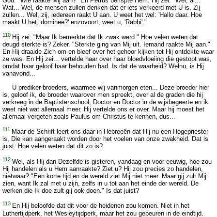
God. "Wie raakte Mij aan?" En Petrus berispte Hem. Hij zei: "Wel, al...
Wat... Wel, de mensen zullen denken dat er iets verkeerd met U is. Zij
zullen... Wel, zij, iedereen raakt U aan. U weet het wel: 'Hallo daar. Hoe
maakt U het, dominee?' enzovoort, weet u, 'Rabbi'."
110
Hij zei: "Maar Ik bemerkte dat Ik zwak werd." Hoe velen weten dat
deugd sterkte is? Zeker. "Sterkte ging van Mij uit. Iemand raakte Mij aan."
En Hij draaide Zich om en bleef over het gehoor kijken tot Hij ontdekte waar
ze was. En Hij zei... vertelde haar over haar bloedvloeiing die gestopt was,
omdat haar geloof haar behouden had. Is dat de waarheid? Welnu, is Hij
vanavond...
U prediker-broeders, waarmee wij vanmorgen eten... Deze broeder hier
is, geloof ik, de broeder waarover men spreekt, over al de graden die hij
verkreeg in de Baptistenschool, Doctor en Doctor in de wijsbegeerte en ik
weet niet wat allemaal meer. Hij vertelde ons er over. Maar hij moest het
allemaal vergeten zoals Paulus om Christus te kennen, dus...
111
Maar de Schrift leert ons daar in Hebreeën dat Hij nu een Hogepriester
is, Die kan aangeraakt worden door het voelen van onze zwakheid. Dat is
juist. Hoe velen weten dat dit zo is?
112
Wel, als Hij dan Dezelfde is gisteren, vandaag en voor eeuwig, hoe zou
Hij handelen als u Hem aanraakte? Ziet u? Hij zou precies zo handelen,
nietwaar? "Een korte tijd en de wereld ziet Mij niet meer. Maar gij zult Mij
zien, want Ik zal met u zijn, zelfs in u tot aan het einde der wereld. De
werken die Ik doe zult gij ook doen." Is dat juist?
113
En Hij beloofde dat dit voor de heidenen zou komen. Niet in het
Luthertijdperk, het Wesleytijdperk, maar het zou gebeuren in de eindtijd.