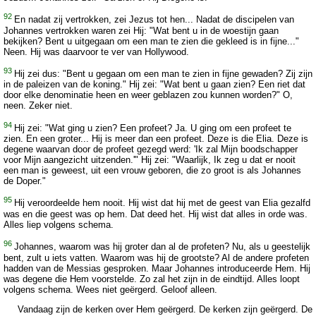
92
En nadat zij vertrokken, zei Jezus tot hen... Nadat de discipelen van
Johannes vertrokken waren zei Hij: "Wat bent u in de woestijn gaan
bekijken? Bent u uitgegaan om een man te zien die gekleed is in fijne..."
Neen. Hij was daarvoor te ver van Hollywood.
93
Hij zei dus: "Bent u gegaan om een man te zien in fijne gewaden? Zij zijn
in de paleizen van de koning." Hij zei: "Wat bent u gaan zien? Een riet dat
door elke denominatie heen en weer geblazen zou kunnen worden?" O,
neen. Zeker niet.
94
Hij zei: "Wat ging u zien? Een profeet? Ja. U ging om een profeet te
zien. En een groter... Hij is meer dan een profeet. Deze is die Elia. Deze is
degene waarvan door de profeet gezegd werd: 'Ik zal Mijn boodschapper
voor Mijn aangezicht uitzenden.'" Hij zei: "Waarlijk, Ik zeg u dat er nooit
een man is geweest, uit een vrouw geboren, die zo groot is als Johannes
de Doper."
95
Hij veroordeelde hem nooit. Hij wist dat hij met de geest van Elia gezalfd
was en die geest was op hem. Dat deed het. Hij wist dat alles in orde was.
Alles liep volgens schema.
96
Johannes, waarom was hij groter dan al de profeten? Nu, als u geestelijk
bent, zult u iets vatten. Waarom was hij de grootste? Al de andere profeten
hadden van de Messias gesproken. Maar Johannes introduceerde Hem. Hij
was degene die Hem voorstelde. Zo zal het zijn in de eindtijd. Alles loopt
volgens schema. Wees niet geërgerd. Geloof alleen.
Vandaag zijn de kerken over Hem geërgerd. De kerken zijn geërgerd. De