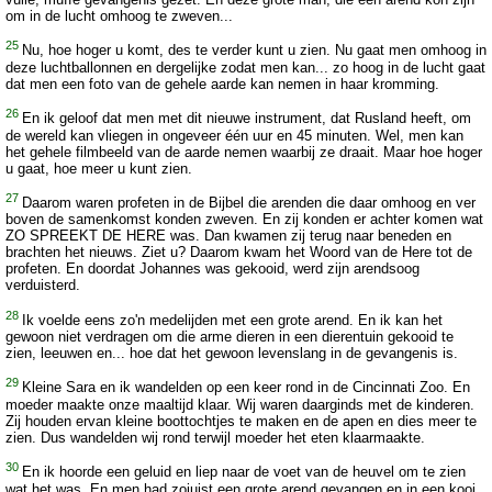
om in de lucht omhoog te zweven...
25
Nu, hoe hoger u komt, des te verder kunt u zien. Nu gaat men omhoog in
deze luchtballonnen en dergelijke zodat men kan... zo hoog in de lucht gaat
dat men een foto van de gehele aarde kan nemen in haar kromming.
26
En ik geloof dat men met dit nieuwe instrument, dat Rusland heeft, om
de wereld kan vliegen in ongeveer één uur en 45 minuten. Wel, men kan
het gehele filmbeeld van de aarde nemen waarbij ze draait. Maar hoe hoger
u gaat, hoe meer u kunt zien.
27
Daarom waren profeten in de Bijbel die arenden die daar omhoog en ver
boven de samenkomst konden zweven. En zij konden er achter komen wat
ZO SPREEKT DE HERE was. Dan kwamen zij terug naar beneden en
brachten het nieuws. Ziet u? Daarom kwam het Woord van de Here tot de
profeten. En doordat Johannes was gekooid, werd zijn arendsoog
verduisterd.
28
Ik voelde eens zo'n medelijden met een grote arend. En ik kan het
gewoon niet verdragen om die arme dieren in een dierentuin gekooid te
zien, leeuwen en... hoe dat het gewoon levenslang in de gevangenis is.
29
Kleine Sara en ik wandelden op een keer rond in de Cincinnati Zoo. En
moeder maakte onze maaltijd klaar. Wij waren daarginds met de kinderen.
Zij houden ervan kleine boottochtjes te maken en de apen en dies meer te
zien. Dus wandelden wij rond terwijl moeder het eten klaarmaakte.
30
En ik hoorde een geluid en liep naar de voet van de heuvel om te zien
wat het was. En men had zojuist een grote arend gevangen en in een kooi