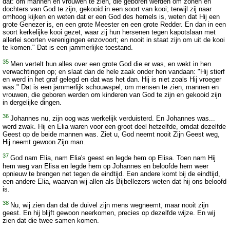
dat: om mannen en vrouwen te zien, die geboren werden om zonen en
dochters van God te zijn, gekooid in een soort van kooi; terwijl zij naar
omhoog kijken en weten dat er een God des hemels is, weten dat Hij een
grote Genezer is, en een grote Meester en een grote Redder. En dan in een
soort kerkelijke kooi gezet, waar zij hun hersenen tegen kapotslaan met
allerlei soorten verenigingen enzovoort; en nooit in staat zijn om uit de kooi
te komen." Dat is een jammerlijke toestand.
35
Men vertelt hun alles over een grote God die er was, en wekt in hen
verwachtingen op; en slaat dan de hele zaak onder hen vandaan: "Hij stierf
en werd in het graf gelegd en dat was het dan. Hij is niet zoals Hij vroeger
was." Dat is een jammerlijk schouwspel, om mensen te zien, mannen en
vrouwen, die geboren werden om kinderen van God te zijn en gekooid zijn
in dergelijke dingen.
36
Johannes nu, zijn oog was werkelijk verduisterd. En Johannes was...
werd zwak. Hij en Elia waren voor een groot deel hetzelfde, omdat dezelfde
Geest op de beide mannen was. Ziet u, God neemt nooit Zijn Geest weg,
Hij neemt gewoon Zijn man.
37
God nam Elia, nam Elia's geest en legde hem op Elisa. Toen nam Hij
hem weg van Elisa en legde hem op Johannes en beloofde hem weer
opnieuw te brengen net tegen de eindtijd. Een andere komt bij de eindtijd,
een andere Elia, waarvan wij allen als Bijbellezers weten dat hij ons beloofd
is.
38
Nu, wij zien dan dat de duivel zijn mens wegneemt, maar nooit zijn
geest. En hij blijft gewoon neerkomen, precies op dezelfde wijze. En wij
zien dat die twee samen komen.