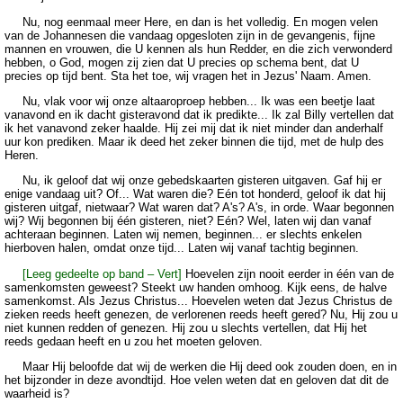
Nu, nog eenmaal meer Here, en dan is het volledig. En mogen velen
van de Johannesen die vandaag opgesloten zijn in de gevangenis, fijne
mannen en vrouwen, die U kennen als hun Redder, en die zich verwonderd
hebben, o God, mogen zij zien dat U precies op schema bent, dat U
precies op tijd bent. Sta het toe, wij vragen het in Jezus' Naam. Amen.
Nu, vlak voor wij onze altaaroproep hebben... Ik was een beetje laat
vanavond en ik dacht gisteravond dat ik predikte... Ik zal Billy vertellen dat
ik het vanavond zeker haalde. Hij zei mij dat ik niet minder dan anderhalf
uur kon prediken. Maar ik deed het zeker binnen die tijd, met de hulp des
Heren.
Nu, ik geloof dat wij onze gebedskaarten gisteren uitgaven. Gaf hij er
enige vandaag uit? Of... Wat waren die? Eén tot honderd, geloof ik dat hij
gisteren uitgaf, nietwaar? Wat waren dat? A's? A's, in orde. Waar begonnen
wij? Wij begonnen bij één gisteren, niet? Eén? Wel, laten wij dan vanaf
achteraan beginnen. Laten wij nemen, beginnen... er slechts enkelen
hierboven halen, omdat onze tijd... Laten wij vanaf tachtig beginnen.
[Leeg gedeelte op band – Vert]
Hoevelen zijn nooit eerder in één van de
samenkomsten geweest? Steekt uw handen omhoog. Kijk eens, de halve
samenkomst. Als Jezus Christus... Hoevelen weten dat Jezus Christus de
zieken reeds heeft genezen, de verlorenen reeds heeft gered? Nu, Hij zou u
niet kunnen redden of genezen. Hij zou u slechts vertellen, dat Hij het
reeds gedaan heeft en u zou het moeten geloven.
Maar Hij beloofde dat wij de werken die Hij deed ook zouden doen, en in
het bijzonder in deze avondtijd. Hoe velen weten dat en geloven dat dit de
waarheid is?