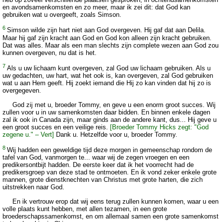
en avondsamenkomsten en zo meer, maar ik zei dit: dat God kan
gebruiken wat u overgeeft, zoals Simson.
6
Simson wilde zijn hart niet aan God overgeven. Hij gaf dat aan Delila.
Maar hij gaf zijn kracht aan God en God kon alleen zijn kracht gebruiken.
Dat was alles. Maar als een man slechts zijn complete wezen aan God zou
kunnen overgeven, nu dat is het.
7
Als u uw lichaam kunt overgeven, zal God uw lichaam gebruiken. Als u
uw gedachten, uw hart, wat het ook is, kan overgeven, zal God gebruiken
wat u aan Hem geeft. Hij zoekt iemand die Hij zo kan vinden dat hij zo is
overgegeven.
God zij met u, broeder Tommy, en geve u een enorm groot succes. Wij
zullen voor u in uw samenkomsten daar bidden. En binnen enkele dagen
zal ik ook in Canada zijn, maar ginds aan de andere kant, dus... Hij geve u
een groot succes en een veilige reis.
[Broeder Tommy Hicks zegt: "God
zegene u." – Vert]
Dank u. Hetzelfde voor u, broeder Tommy.
8
Wij hadden een geweldige tijd deze morgen in gemeenschap rondom de
tafel van God, vanmorgen te... waar wij de zegen vroegen en een
predikersontbijt hadden. De eerste keer dat ik het voorrecht had de
predikersgroep van deze stad te ontmoeten. En ik vond zeker enkele grote
mannen, grote dienstknechten van Christus met grote harten, die zich
uitstrekken naar God.
En ik vertrouw erop dat wij eens terug zullen kunnen komen, waar u een
volle plaats kunt hebben, met allen tezamen, in een grote
broederschapssamenkomst, en om allemaal samen een grote samenkomst