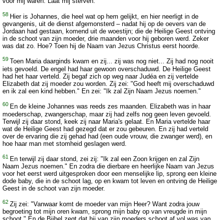
voor mij waren. Laat mij sterven."
58
Hier is Johannes, die heel wat op hem gelijkt, en hier neerligt in de
gevangenis, uit de dienst afgemonsterd – nadat hij op de oevers van de
Jordaan had gestaan, komend uit de woestijn; die de Heilige Geest ontving
in de schoot van zijn moeder, drie maanden voor hij geboren werd. Zeker
was dat zo. Hoe? Toen hij de Naam van Jezus Christus eerst hoorde.
59
Toen Maria daarginds kwam en zij... zij was nog niet... Zij had nog nooit
iets gevoeld. De engel had haar gewoon overschaduwd. De Heilige Geest
had het haar verteld. Zij begaf zich op weg naar Judéa en zij vertelde
Elizabeth dat zij moeder zou worden. Zij zei: "God heeft mij overschaduwd
en ik zal een kind hebben." En zei: "Ik zal Zijn Naam Jezus noemen."
60
En de kleine Johannes was reeds zes maanden. Elizabeth was in haar
moederschap, zwangerschap, maar zij had zelfs nog geen leven gevoeld.
Terwijl zij daar stond, keek zij naar Maria's gelaat. En Maria vertelde haar
wat de Heilige Geest had gezegd dat er zou gebeuren. En zij had verteld
over de ervaring die zij gehad had (een oude vrouw, die zwanger werd), en
hoe haar man met stomheid geslagen werd.
61
En terwijl zij daar stond, zei zij: "Ik zal een Zoon krijgen en zal Zijn
Naam Jezus noemen." En zodra die dierbare en heerlijke Naam van Jezus
voor het eerst werd uitgesproken door een menselijke lip, sprong een kleine
dode baby, die in de schoot lag, op en kwam tot leven en ontving de Heilige
Geest in de schoot van zijn moeder.
62
Zij zei: "Vanwaar komt de moeder van mijn Heer? Want zodra jouw
begroeting tot mijn oren kwam, sprong mijn baby op van vreugde in mijn
schoot." En de Bijbel zegt dat hij van zijn moeders schoot af vol was van