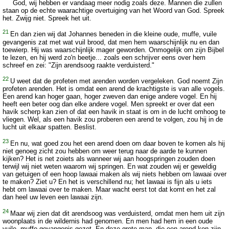
God, wij hebben er vandaag meer nodig zoals deze. Mannen die zullen
staan op de echte waarachtige overtuiging van het Woord van God. Spreek
het. Zwijg niet. Spreek het uit.
21
En dan zien wij dat Johannes beneden in die kleine oude, muffe, vuile
gevangenis zat met wat vuil brood, dat men hem waarschijnlijk nu en dan
toewierp. Hij was waarschijnlijk mager geworden. Onmogelijk om zijn Bijbel
te lezen, en hij werd zo'n beetje... zoals een schrijver eens over hem
schreef en zei: "Zijn arendsoog raakte verduisterd."
22
U weet dat de profeten met arenden worden vergeleken. God noemt Zijn
profeten arenden. Het is omdat een arend de krachtigste is van alle vogels.
Een arend kan hoger gaan, hoger zweven dan enige andere vogel. En hij
heeft een beter oog dan elke andere vogel. Men spreekt er over dat een
havik scherp kan zien of dat een havik in staat is om in de lucht omhoog te
vliegen. Wel, als een havik zou proberen een arend te volgen, zou hij in de
lucht uit elkaar spatten. Beslist.
23
En nu, wat goed zou het een arend doen om daar boven te komen als hij
niet genoeg zicht zou hebben om weer terug naar de aarde te kunnen
kijken? Het is net zoiets als wanneer wij aan hoogspringen zouden doen
terwijl wij niet weten waarom wij springen. En wat zouden wij er geweldig
van getuigen of een hoop lawaai maken als wij niets hebben om lawaai over
te maken? Ziet u? En het is verschillend nu; het lawaai is fijn als u iets
hebt om lawaai over te maken. Maar wacht eerst tot dat komt en het zal
dan heel uw leven een lawaai zijn.
24
Maar wij zien dat dit arendsoog was verduisterd, omdat men hem uit zijn
woonplaats in de wildernis had genomen. En men had hem in een oude
vuile, muffe gevangenis gezet. En deze grote man, die een arend kon zijn