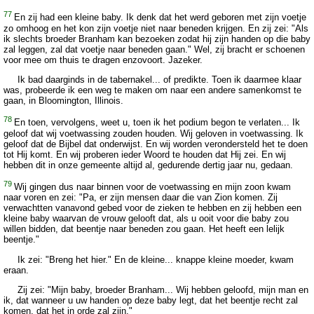
77
En zij had een kleine baby. Ik denk dat het werd geboren met zijn voetje
zo omhoog en het kon zijn voetje niet naar beneden krijgen. En zij zei: "Als
ik slechts broeder Branham kan bezoeken zodat hij zijn handen op die baby
zal leggen, zal dat voetje naar beneden gaan." Wel, zij bracht er schoenen
voor mee om thuis te dragen enzovoort. Jazeker.
Ik bad daarginds in de tabernakel... of predikte. Toen ik daarmee klaar
was, probeerde ik een weg te maken om naar een andere samenkomst te
gaan, in Bloomington, Illinois.
78
En toen, vervolgens, weet u, toen ik het podium begon te verlaten... Ik
geloof dat wij voetwassing zouden houden. Wij geloven in voetwassing. Ik
geloof dat de Bijbel dat onderwijst. En wij worden verondersteld het te doen
tot Hij komt. En wij proberen ieder Woord te houden dat Hij zei. En wij
hebben dit in onze gemeente altijd al, gedurende dertig jaar nu, gedaan.
79
Wij gingen dus naar binnen voor de voetwassing en mijn zoon kwam
naar voren en zei: "Pa, er zijn mensen daar die van Zion komen. Zij
verwachtten vanavond gebed voor de zieken te hebben en zij hebben een
kleine baby waarvan de vrouw gelooft dat, als u ooit voor die baby zou
willen bidden, dat beentje naar beneden zou gaan. Het heeft een lelijk
beentje."
Ik zei: "Breng het hier." En de kleine... knappe kleine moeder, kwam
eraan.
Zij zei: "Mijn baby, broeder Branham... Wij hebben geloofd, mijn man en
ik, dat wanneer u uw handen op deze baby legt, dat het beentje recht zal
komen, dat het in orde zal zijn."