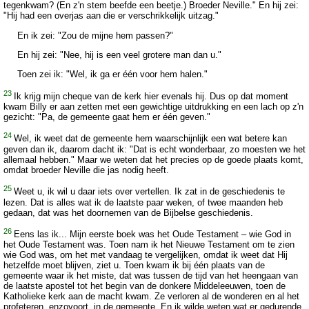
tegenkwam? (En z'n stem beefde een beetje.) Broeder Neville." En hij zei:
"Hij had een overjas aan die er verschrikkelijk uitzag."
En ik zei: "Zou de mijne hem passen?"
En hij zei: "Nee, hij is een veel grotere man dan u."
Toen zei ik: "Wel, ik ga er één voor hem halen."
23
Ik krijg mijn cheque van de kerk hier evenals hij. Dus op dat moment
kwam Billy er aan zetten met een gewichtige uitdrukking en een lach op z'n
gezicht: "Pa, de gemeente gaat hem er één geven."
24
Wel, ik weet dat de gemeente hem waarschijnlijk een wat betere kan
geven dan ik, daarom dacht ik: "Dat is echt wonderbaar, zo moesten we het
allemaal hebben." Maar we weten dat het precies op de goede plaats komt,
omdat broeder Neville die jas nodig heeft.
25
Weet u, ik wil u daar iets over vertellen. Ik zat in de geschiedenis te
lezen. Dat is alles wat ik de laatste paar weken, of twee maanden heb
gedaan, dat was het doornemen van de Bijbelse geschiedenis.
26
Eens las ik... Mijn eerste boek was het Oude Testament – wie God in
het Oude Testament was. Toen nam ik het Nieuwe Testament om te zien
wie God was, om het met vandaag te vergelijken, omdat ik weet dat Hij
hetzelfde moet blijven, ziet u. Toen kwam ik bij één plaats van de
gemeente waar ik het miste, dat was tussen de tijd van het heengaan van
de laatste apostel tot het begin van de donkere Middeleeuwen, toen de
Katholieke kerk aan de macht kwam. Ze verloren al de wonderen en al het
profeteren, enzovoort, in de gemeente. En ik wilde weten wat er gedurende