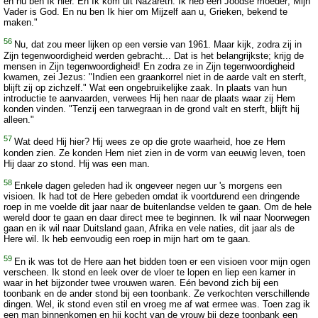
en nu ben Ik hier. En Ik kom uit Nazareth. Ik heb een Joodse moeder; Mijn
Vader is God. En nu ben Ik hier om Mijzelf aan u, Grieken, bekend te
maken."
56
Nu, dat zou meer lijken op een versie van 1961. Maar kijk, zodra zij in
Zijn tegenwoordigheid werden gebracht... Dat is het belangrijkste; krijg de
mensen in Zijn tegenwoordigheid! En zodra ze in Zijn tegenwoordigheid
kwamen, zei Jezus: "Indien een graankorrel niet in de aarde valt en sterft,
blijft zij op zichzelf." Wat een ongebruikelijke zaak. In plaats van hun
introductie te aanvaarden, verwees Hij hen naar de plaats waar zij Hem
konden vinden. "Tenzij een tarwegraan in de grond valt en sterft, blijft hij
alleen."
57
Wat deed Hij hier? Hij wees ze op die grote waarheid, hoe ze Hem
konden zien. Ze konden Hem niet zien in de vorm van eeuwig leven, toen
Hij daar zo stond. Hij was een man.
58
Enkele dagen geleden had ik ongeveer negen uur 's morgens een
visioen. Ik had tot de Here gebeden omdat ik voortdurend een dringende
roep in me voelde dit jaar naar de buitenlandse velden te gaan. Om de hele
wereld door te gaan en daar direct mee te beginnen. Ik wil naar Noorwegen
gaan en ik wil naar Duitsland gaan, Afrika en vele naties, dit jaar als de
Here wil. Ik heb eenvoudig een roep in mijn hart om te gaan.
59
En ik was tot de Here aan het bidden toen er een visioen voor mijn ogen
verscheen. Ik stond en leek over de vloer te lopen en liep een kamer in
waar in het bijzonder twee vrouwen waren. Eén bevond zich bij een
toonbank en de ander stond bij een toonbank. Ze verkochten verschillende
dingen. Wel, ik stond even stil en vroeg me af wat ermee was. Toen zag ik
een man binnenkomen en hij kocht van de vrouw bij deze toonbank een