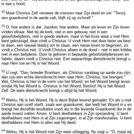
is wat u hoort.
90
Maar Christus Zelf verwees de mensen naar Zijn dood en zei: "Tenzij
een graankorrel in de aarde valt, blijft zij op zichzelf."
91
O, hoe anders is dat. Jazeker, hoe anders. Maar uw leven en Zijn leven
vinden elkaar. Niet bij de kerk, niet in een gebouw, niet in een
geloofsbelijdenis, niet in goede werken, maar in het kruis waar u met Hem
bent gekruisigd, daar vindt u Christus. U vindt Hem niet door beter uw best
te doen, een nieuwe bladzij om te slaan, een nieuw leven te beginnen, zo
vindt u Christus niet. U vindt Christus alleen in de dood – niet in een kribbe,
niet in een belijdenis. Door te geloven in bepaalde geloofsbelijdenissen en
fabels, daarin vindt u Christus niet. Een waarachtige dienstknecht brengt u
naar Hem toe en Hij is het Woord.
92
U zegt: "Dan, broeder Branham, als Christus vandaag op aarde zou zijn,
dan zou een echte dienstknecht hem naar Hem, Christus, toe brengen."
Wel, Christus is hier in de vorm van het Woord, en het Woord brengt leven
omdat Hij het Woord is. Christus is het Woord. Beslist! Hij is het Woord
Zelf. De ware dienstknecht brengt u altijd bij het Woord.
93
Welnu, Hij is het Woord. Hij is deze Bijbel levend gemaakt. En als u met
Christus aan uzelf sterft, zoals een graankorrel, dan leeft het Woord in u en
brengt het dezelfde resultaten voort als in die levende Graankorrel die in de
aarde moest vallen. Amen. U bent deelhebbers in Zijn opstanding. U bent
deelhebbers met Hem in al Zijn zegeningen, in al Zijn manifestaties. U bent
deelhebbers met Hem in alles wat Hij deed.
94
Welnu, Hij is het Woord met Zijn ware uitlegging. Nu zegt u: "O, maar wij