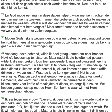
kerk. En nu gaat de geschiedenis verder, precies zoals het eerst was,
alleen zal deze geschiedenis nooit worden beschreven. Nee, het is nu te
dicht bij de komst.
29
En God moge een man in deze dagen helpen, waar mensen trachten de
eer van mensen te zoeken, mannen die proberen zich populair te maken bij
menselijke wezens. Weet u niet dat wanneer dat menselijke wezen vergaat,
dat allemaal met hem vergaat? Maar streef ernaar de hemelse schatten te
verwerven, die nimmer zullen vergaan.
30
Mogen Gods rijkste zegeningen op u allen rusten. Ik zei vanavond tegen
hen dat het meestal mijn gewoonte is om op zondag ergens naar de kerk te
gaan – als dat in mijn vermogen ligt.
31
Vandaag, deze ochtend, wilde ik heel graag komen om naar broeder
Neville's boodschap te luisteren. Maar nadat ik die belofte had gedaan,
wilde ik die niet breken. Dus toen probeerde ik naar radio-uitzendingen te
luisteren, enzovoort. En alles wat ik te horen kreeg was: "Onmiddellijk na
deze dienst zullen we in de eetzaal bij elkaar komen en met elkaar koffie
drinken en we zullen..." Waartoe is de kerk gekomen? Het is een
vereniging. Waarom zegt u niet gewoon
vereniging
in plaats van
kerk
?
Gemeente, dat wordt niet van u verwacht. De gemeente is geen
bijeenkomst voor koffie of maaltijden of diners, en dergelijke zaken. We
hebben gemeenschap met de Heer. Een kerk is waar wij met Hem
gemeenschap hebben.
32
Ik zei tegen m'n vrouw: "Lieverd, ik begin zo kritisch te worden dat ik er
een hekel aan heb om naar de Tabernakel te gaan of zelfs naar de
preekstoel." O, het lijkt wel dat hoe ouder ik word, hoe erger het wordt. En
ik wil helemaal niet zo zijn. Maar er is iets binnenin mij dat mij drijft om zo