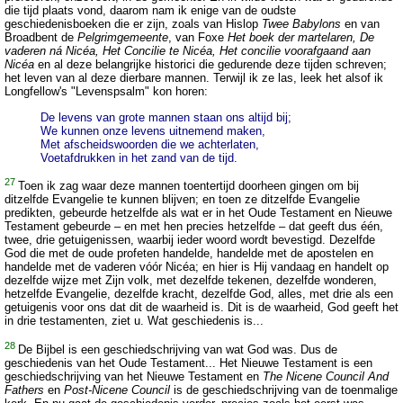
die tijd plaats vond, daarom nam ik enige van de oudste
geschiedenisboeken die er zijn, zoals van Hislop
Twee Babylons
en van
Broadbent de
Pelgrimgemeente
, van Foxe
Het boek der martelaren, De
vaderen ná Nicéa, Het Concilie te Nicéa, Het concilie voorafgaand aan
Nicéa
en al deze belangrijke historici die gedurende deze tijden schreven;
het leven van al deze dierbare mannen. Terwijl ik ze las, leek het alsof ik
Longfellow's "Levenspsalm" kon horen:
De levens van grote mannen staan ons altijd bij;
We kunnen onze levens uitnemend maken,
Met afscheidswoorden die we achterlaten,
Voetafdrukken in het zand van de tijd.
27
Toen ik zag waar deze mannen toentertijd doorheen gingen om bij
ditzelfde Evangelie te kunnen blijven; en toen ze ditzelfde Evangelie
predikten, gebeurde hetzelfde als wat er in het Oude Testament en Nieuwe
Testament gebeurde – en met hen precies hetzelfde – dat geeft dus één,
twee, drie getuigenissen, waarbij ieder woord wordt bevestigd. Dezelfde
God die met de oude profeten handelde, handelde met de apostelen en
handelde met de vaderen vóór Nicéa; en hier is Hij vandaag en handelt op
dezelfde wijze met Zijn volk, met dezelfde tekenen, dezelfde wonderen,
hetzelfde Evangelie, dezelfde kracht, dezelfde God, alles, met drie als een
getuigenis voor ons dat dit de waarheid is. Dit is de waarheid, God geeft het
in drie testamenten, ziet u. Wat geschiedenis is...
28
De Bijbel is een geschiedschrijving van wat God was. Dus de
geschiedenis van het Oude Testament... Het Nieuwe Testament is een
geschiedschrijving van het Nieuwe Testament en
The Nicene Council And
Fathers
en
Post-Nicene Council
is de geschiedschrijving van de toenmalige