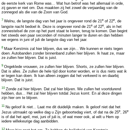
de eerste kerk van Rome was... Wat hun betrof was het allemaal in orde,
zij gaven er niet om. Dus maakten zij het zowel de verjaardag van de
zonnegod als die van de Zoon van God.
7
e
e
Welnu, de langste dag van het jaar is ongeveer rond de 21
of 22
, de
e
e
langste nacht bedoel ik. Deze is ongeveer rond de 21
of 22
, als in het
zonnestelsel de zon op het punt staat te keren, terug te komen. Dan begint
het steeds een paar seconden of minuten langer te duren en dan hebben
we ergens in juni of juli de langste dag van het jaar.
8
Maar Kerstmis zal hier blijven, dus we zijn... We kunnen er niets tegen
doen. Autobanden zonder binnenband zullen hier blijven. Ik haat ze, maar
ze zullen hier blijven. Dat is juist.
9
Ongeklede vrouwen, ze zullen hier blijven. Shorts, ze zullen hier blijven.
Dat is alles. Ze zullen de hele tijd door korter worden, er is dus niets wat ik
er tegen kan doen. Ik kan alleen zeggen dat het verkeerd is en daarbij
blijven. Dat is juist.
10
Zonde zal hier blijven. Dat zal hier blijven. We zullen het voortdurend
hebben, dus... Het zal hier blijven totdat Jezus komt. En al deze dingen
zijn hier om te blijven.
11
Nu geloof ik niet... Laat me dit duidelijk maken. Ik geloof niet dat het
e
e
Jezus uitmaakt op welke dag u Zijn geboortedag viert, of dat na de 25
, 26
is of dat het april, mei, juni of juli is, of wat meer ook, al wilt u Hem op
iedere willekeurige dag aanbidden.
12