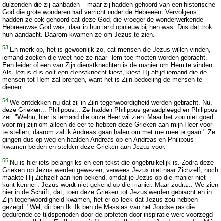
duizenden die zij aanbaden – maar zij hadden gehoord van een historische
God die grote wonderen had verricht onder de Hebreeën. Vervolgens
hadden ze ook gehoord dat deze God, die vroeger de wonderwerkende
Hebreeuwse God was, daar in hun land opnieuw bij hen was. Dus dat trok
hun aandacht. Daarom kwamen ze om Jezus te zien.
53
En merk op, het is gewoonlijk zo, dat mensen die Jezus willen vinden,
iemand zoeken die weet hoe ze naar Hem toe moeten worden gebracht.
Een leider of een van Zijn dienstknechten is de manier om Hem te vinden.
Als Jezus dus ooit een dienstknecht kiest, kiest Hij altijd iemand die de
mensen tot Hem zal brengen, want het is Zijn bedoeling de mensen te
dienen.
54
We ontdekken nu dat zij in Zijn tegenwoordigheid werden gebracht. Nu,
deze Grieken... Philippus... Ze hadden Philippus geraadpleegd en Philippus
zei: "Welnu, hier is iemand die onze Heer wil zien. Maar het zou niet goed
voor mij zijn om alleen de eer te hebben deze Grieken aan mijn Heer voor
te stellen, daarom zal ik Andreas gaan halen om met me mee te gaan." Ze
gingen dus op weg en haalden Andreas op en Andreas en Philippus
kwamen beiden en stelden deze Grieken aan Jezus voor.
55
Nu is hier iets belangrijks en een tekst die ongebruikelijk is. Zodra deze
Grieken op Jezus werden gewezen, verwees Jezus niet naar Zichzelf, noch
maakte Hij Zichzelf aan hen bekend, omdat je Jezus op die manier niet
kunt kennen. Jezus wordt niet gekend op die manier. Maar zodra... We zien
hier in de Schrift, dat, toen deze Grieken tot Jezus werden gebracht en in
Zijn tegenwoordigheid kwamen, het er op leek dat Jezus zou hebben
gezegd: "Wel, dit ben Ik. Ik ben de Messias van het Joodse ras die
gedurende de tijdsperioden door de profeten door inspiratie werd voorzegd