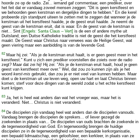
hoorde ze op de radio. Zei... iemand gaf commentaar, een prediker, over
het feit dat er vandaag zoveel mensen zeggen: "Dit is geen kerstfeest en
we behoorden geen kerstman en dergelijke dingen te hebben." En die kerel
probeerde zijn standpunt uiteen te zetten met te zeggen dat wanneer je de
kerstman uit het kerstfeest haalde, je de geest eruit haalde. Je neemt de
geest van de kerstman eruit, dat is waar. En de geest van de kerstman is
niet... Sint
[Engels: Santa Claus – Vert]
is de een of andere mythe uit
Duitsland; een Duitse Katholieke traditie is niet de geest die het kerstfeest
maakt. De Geest waar Christus naar verwees was de Heilige Geest, wat
geen viering maar een aanbidding is van de levende God.
82
Maar hij zei: "Als je de kerstman eruit haalt, is er geen geest meer in het
kerstfeest." Kunt u zich een prediker voorstellen die zoiets over de radio
zegt? Maar dat zei hij! Hij zei: "Als je de kerstman eruit haalt, houd je geen
geest van kerstfeest meer over." Wel, dat zou zo kunnen zijn als je het
woord
kerst-mis
gebruikt, dan zou je er niet veel van kunnen hebben. Maar
doet u de kerstman uit uw leven weg, open uw hart en laat Christus binnen
komen; sterf voor deze dingen van de wereld zodat u het echte kerstfeest
kunt krijgen.
83
Ja, het is heel wat anders dan wat het vroeger was, maar het is
veranderd. Niet... Christus is niet veranderd.
84
De discipelen zijn vandaag heel wat anders dan de discipelen vanouds.
Vandaag brengen de discipelen de sprekers... of liever gezegd de
zoekenden in plaats van... De discipelen van ouds brachten de zoekende in
de tegenwoordigheid van God. En tegenwoordig brengen de huidige
discipelen ze in de tegenwoordigheid van een bepaalde kerkorganisatie,
een bepaald lidmaatschap, een geloofsleer, een kerkleer, in plaats van ze