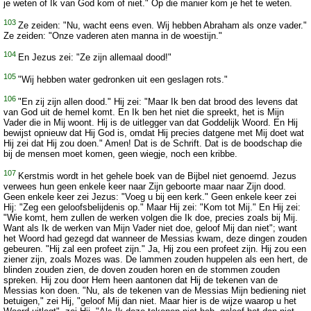
je weten of Ik van God kom of niet." Op die manier kom je het te weten.
103
Ze zeiden: "Nu, wacht eens even. Wij hebben Abraham als onze vader."
Ze zeiden: "Onze vaderen aten manna in de woestijn."
104
En Jezus zei: "Ze zijn allemaal dood!"
105
"Wij hebben water gedronken uit een geslagen rots."
106
"En zij zijn allen dood." Hij zei: "Maar Ik ben dat brood des levens dat
van God uit de hemel komt. En Ik ben het niet die spreekt, het is Mijn
Vader die in Mij woont. Hij is de uitlegger van dat Goddelijk Woord. En Hij
bewijst opnieuw dat Hij God is, omdat Hij precies datgene met Mij doet wat
Hij zei dat Hij zou doen." Amen! Dat is de Schrift. Dat is de boodschap die
bij de mensen moet komen, geen wiegje, noch een kribbe.
107
Kerstmis wordt in het gehele boek van de Bijbel niet genoemd. Jezus
verwees hun geen enkele keer naar Zijn geboorte maar naar Zijn dood.
Geen enkele keer zei Jezus: "Voeg u bij een kerk." Geen enkele keer zei
Hij: "Zeg een geloofsbelijdenis op." Maar Hij zei: "Kom tot Mij." En Hij zei:
"Wie komt, hem zullen de werken volgen die Ik doe, precies zoals bij Mij.
Want als Ik de werken van Mijn Vader niet doe, geloof Mij dan niet"; want
het Woord had gezegd dat wanneer de Messias kwam, deze dingen zouden
gebeuren. "Hij zal een profeet zijn." Ja, Hij zou een profeet zijn. Hij zou een
ziener zijn, zoals Mozes was. De lammen zouden huppelen als een hert, de
blinden zouden zien, de doven zouden horen en de stommen zouden
spreken. Hij zou door Hem heen aantonen dat Hij de tekenen van de
Messias kon doen. "Nu, als de tekenen van de Messias Mijn bediening niet
betuigen," zei Hij, "geloof Mij dan niet. Maar hier is de wijze waarop u het