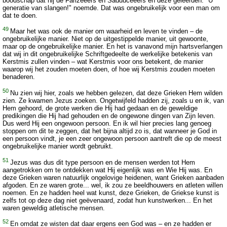
boodschap dat hij de Farizeeërs en Sadduceeërs en deze geleerden: "U
generatie van slangen!" noemde. Dat was ongebruikelijk voor een man om
dat te doen.
49
Maar het was ook de manier om waarheid en leven te vinden – de
ongebruikelijke manier. Niet op de uitgestippelde manier, uit gewoonte,
maar op de ongebruikelijke manier. En het is vanavond mijn hartsverlangen
dat wij in dit ongebruikelijke Schriftgedeelte de werkelijke betekenis van
Kerstmis zullen vinden – wat Kerstmis voor ons betekent, de manier
waarop wij het zouden moeten doen, of hoe wij Kerstmis zouden moeten
benaderen.
50
Nu zien wij hier, zoals we hebben gelezen, dat deze Grieken Hem wilden
zien. Ze kwamen Jezus zoeken. Ongetwijfeld hadden zij, zoals u en ik, van
Hem gehoord, de grote werken die Hij had gedaan en de geweldige
predikingen die Hij had gehouden en de ongewone dingen van Zijn leven.
Dus werd Hij een ongewoon persoon. En ik wil hier precies lang genoeg
stoppen om dit te zeggen, dat het bijna altijd zo is, dat wanneer je God in
een persoon vindt, je een zeer ongewoon persoon aantreft die op de meest
ongebruikelijke manier wordt gebruikt.
51
Jezus was dus dit type persoon en de mensen werden tot Hem
aangetrokken om te ontdekken wat Hij eigenlijk was en Wie Hij was. En
deze Grieken waren natuurlijk ongelovige heidenen, want Grieken aanbaden
afgoden. En ze waren grote... wel, ik zou ze beeldhouwers en atleten willen
noemen. En ze hadden heel wat kunst, deze Grieken, de Griekse kunst is
zelfs tot op deze dag niet geëvenaard, zodat hun kunstwerken... En het
waren geweldig atletische mensen.
52
En omdat ze wisten dat daar ergens een God was – en ze hadden er