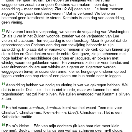
Maar hier gaat het om. Ze hebben de heiligheid van Kerstmis
weggenomen zodat ze er geen Kerstmis van maken – een dag van
aanbidding – maar een viering. Ziet u? Wij gaan niet... Je hoort mensen
zeggen: "We gaan kerstfeest vieren." Dat is verkeerd! We behoren
helemaal geen kerstfeest te vieren. Kerstmis is een dag van aanbidding,
geen viering.
13
We vieren Lincolns verjaardag; we vieren de verjaardag van Washington.
En als u ver in het Zuiden woonde, zouden we de verjaardag van Lee
vieren, of Jackson. Hun verjaardag is een feestdag. Maar ik geloof dat de
geboortedag van Christus een dag van toewijding behoorde te zijn,
aanbidding. In plaats dat er vanavond mensen in de kerk op hun knieën zijn
die bidden en God danken voor de echte Kerstgave, zie je schoenen met
hoge hakken en beschilderde gezichten en jacquets, en bokalen met
whisky, waarmee geklonken wordt. En vanavond zullen er voor tienduizend
keer duizenden dollars aan whisky en sigaren en sigaretten worden
weggegeven terwijl er duizenden arme, kleine, hongerige kinderen op bed
liggen zonder een hap eten of een plaats om hun hoofd neer te leggen.
14
Aanbidding hebben we nodig en viering is wat we gekregen hebben. Wel,
dat is in orde. Dat... ze... het is niet in orde, maar we kunnen het niet
tegenhouden; het zal hier blijven. We zullen evengoed met Kerstmis blijven
zitten.
15
En het woord
kerstmis, kerstmis
komt van het woord: "een mis voor
Christus"; Christus-mis; K-e-r-s-t-m-i-s (Zie?), Christus-mis. Het is een
Katholieke traditie.
16
En m'n kleine... Eén van mijn dochters (ik kan haar niet meer klein
noemen), Becky, moest onlangs een verhaal schrijven over mythologie,