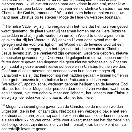
hiervoor was. Ik wil niet teruggaan naar een kribbe in een stal, maar ik wil
van mijn hart een kribbe maken; niet voor een kinderlijke Christus maar een
Christus die God is, Immanuël." Wilt u dat even bekend maken door uw
hand naar Christus op te steken? Moge de Here uw verzoek toestaan.
35
Hemelse Vader, wij zijn nu vergaderd in het huis dat het huis van gebed
wordt genoemd, de plaats waar wij tezamen komen om de Here Jezus te
aanbidden in al Zijn grote werken en om Zijn Woord te onderwijzen en te
geloven dat Hij het Woord is. Wij danken U voor deze avond met de
gelegenheid die voor ons ligt om het Woord van de levende God tot een
levend volk te brengen, en in het bijzonder tot degenen die in Christus
Jezus levend zijn, die vernieuwd zijn geworden, wederom geboren, nieuwe
schepselen geworden zijn. Ook voor de gelegenheid die we hebben om de
feiten door te geven aan degenen die geen nieuwe schepselen in Christus
zijn, zodat zij deze avond nieuwe schepselen in Christus kunnen worden.
Geef aan al deze mensen het verlangen van hun hart en mogen zij
vanavond – als zij dat hiervoor nog niet hadden gedaan – binnen komen in
deze grote, universele, katholieke kerk,
katholiek
in de zin van
"wereldwijd", apostolische, wederom geboren heiligen van de levende God.
Sta het toe, Here. Moge ieder persoon daar een lid van worden, want het is
een lichaam, niet een gebouw maar een lichaam, het lichaam van Christus
en wij zijn de leden van dit lichaam. Sta het toe, Here.
36
Mogen vanavond grote gaven van de Christus op de mensen worden
uitgestort, die in het lichaam zijn. Niet zoals een verzegeld pakje met een
kerstcadeautje erin, zoals wij aardse wezens die aan elkaar kunnen geven
als een uitdrukking van onze liefde voor elkaar; maar laat het dat zegel van
de Heilige Geest zijn die de ziel van het menselijk ras binnenkomt om ze
onsterfelijk leven te geven.