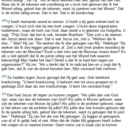
Woord uitlegt", zei Hij. "Als Ik deze tekenen niet heb, geloof het dan niet.
Maar als Ik de tekenen wel voortbreng en u kunt niet geloven dat Ik het
Woord uitleg, geloof dan de tekenen, want zij spreken van het Woord." Dat
is de echte uitleg ervan. Dat is het. Dat is de boodschap.
108
U hoeft niemands woord te nemen. U hoeft u bij geen enkele kerk te
voegen. U kunt zich niet bij een kerk voegen. U kunt deze organisaties
toebehoren, maar de kerk van God, daar wordt u in geboren via Golgotha. U
zegt: "Prijs God, dat ben ik ook, broeder Branham." Dan zult u de werken
die Jezus deed ook doen. Dat is wat Jezus zei, ziet u. "Werken die Ik
doe..." Wat? Hij zei: "De werken die Ik doe getuigen van Mij." Halleluja! "De
werken die Ik doe leggen getuigenis af. Ziet u niet (met andere woorden) de
tekenen van de Messias? Kunt u niet zien wat de Messias moest doen? En
als u niet gelooft dat Ik de juiste uitleg van het Woord heb waarom
bekrachtigt Mijn Vader het dan? Denkt u dat Ik te hard ben tegen uw
organisaties?" Hij zei: "Als u denkt dat Ik te radicaal ben en u zegt dat Ik
gek ben, dat Ik van de duivel bezeten ben, Mijn verstand heb verloren..."
109
Ze hadden tegen Jezus gezegd dat Hij gek was. Gek betekent
krankzinnig. "U bent krankzinnig. U behoort niet tot onze groepen en U
gedraagt Zich daar als een krankzinnige. U bent Uw verstand kwijt."
110
Dan had Jezus dit tegen ze kunnen zeggen: "Als jullie dan van God
zijn, waar zijn dan de tekenen van God? Als jullie in Mozes geloven, waar
zijn de tekenen van Mozes bij jullie? Als jullie in de profeten geloven, waar
is het teken van de profeten bij jullie? Als jullie dus niet kunnen geloven dat
Ik de goede uitleg heb, geloof dan de tekenen, want zij getuigen dat Ik juist
ben." Halleluja! "Zij zijn het die van Mij getuigen. Zij leggen er getuigenis
van af of Ik gelijk heb of niet. Allen die de Vader Mij gegeven heeft zullen
het volgen en er naartoe komen. Geen mens zal in staat zijn te komen