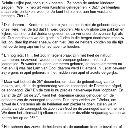
Schriftuurlijke pad, toch zijn kinderen... Ze horen de andere kinderen
zeggen: "Wel, ik heb
dit
voor Kerstmis gekregen en ik
dat
." De kleintjes
staan erbij en kijken, weet je. Je kunt het ze niet aan hun verstand
brengen. Ziet u?
3
Dus daarom... Kerstmis zal hier blijven en het is niet de geboortedag van
onze Here, niet de tijd dat Hij werd geboren. Als u uw globe zou pakken en
kijken, dan ziet u dat Judéa ongeveer net zo ver onder de evenaar ligt als
dit. Dus ontdekken we dat ginds in Judéa in die bergen daarboven sneeuw
ligt, oh, daar ligt meer sneeuw dan hier. Dus de herders konden op die tijd
niet op de berg zijn om hun schapen te hoeden.
4
En nog iets, Hij... het zou in tegenspraak zijn met heel de natuur.
Lammeren, enzovoort, worden in het voorjaar geboren, niet in dit
jaargetijde. Er worden nu geen lammeren geboren, de ooien lammeren nu
niet en Hij was het Lam van God, daarom werd Hij ergens in... (dat beweren
ze) ergens in april geboren, in het midden van april of zoiets dergelijks.
5
e
Maar wat betreft de 25
december, om daar de geboortedag van te
maken, wel, dit is de geboortedag van de zonnegod, de Romeinse afgod,
de zonnegod. Zie? En de zon is nu precies halverwege haar loopbaan. En
e
e
vanaf de 20
tot de 25
, werd het Romeinse circus gehouden om de
geboorte van de zonnegod te vieren. Dus toen zeiden ze: "Welnu, om
zowel de Christenen als de heidenen een plezier te doen, zullen we in
plaats van de zonnegod, de Zoon van God en de zonnegod samen nemen.
We doen het allemaal bij elkaar en maken er dezelfde verjaardag van en we
e
zetten het op de 25
."
6
Het scheen dus zowel de heidenen als de gangbare kerk te bevallen, of