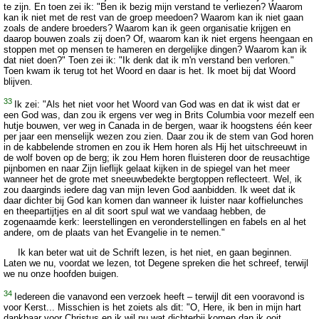
te zijn. En toen zei ik: "Ben ik bezig mijn verstand te verliezen? Waarom
kan ik niet met de rest van de groep meedoen? Waarom kan ik niet gaan
zoals de andere broeders? Waarom kan ik geen organisatie krijgen en
daarop bouwen zoals zij doen? Of, waarom kan ik niet ergens heengaan en
stoppen met op mensen te hameren en dergelijke dingen? Waarom kan ik
dat niet doen?" Toen zei ik: "Ik denk dat ik m'n verstand ben verloren."
Toen kwam ik terug tot het Woord en daar is het. Ik moet bij dat Woord
blijven.
33
Ik zei: "Als het niet voor het Woord van God was en dat ik wist dat er
een God was, dan zou ik ergens ver weg in Brits Columbia voor mezelf een
hutje bouwen, ver weg in Canada in de bergen, waar ik hoogstens één keer
per jaar een menselijk wezen zou zien. Daar zou ik de stem van God horen
in de kabbelende stromen en zou ik Hem horen als Hij het uitschreeuwt in
de wolf boven op de berg; ik zou Hem horen fluisteren door de reusachtige
pijnbomen en naar Zijn lieflijk gelaat kijken in de spiegel van het meer
wanneer het de grote met sneeuwbedekte bergtoppen reflecteert. Wel, ik
zou daarginds iedere dag van mijn leven God aanbidden. Ik weet dat ik
daar dichter bij God kan komen dan wanneer ik luister naar koffielunches
en theepartijtjes en al dit soort spul wat we vandaag hebben, de
zogenaamde kerk: leerstellingen en veronderstellingen en fabels en al het
andere, om de plaats van het Evangelie in te nemen."
Ik kan beter wat uit de Schrift lezen, is het niet, en gaan beginnen.
Laten we nu, voordat we lezen, tot Degene spreken die het schreef, terwijl
we nu onze hoofden buigen.
34
Iedereen die vanavond een verzoek heeft – terwijl dit een vooravond is
voor Kerst... Misschien is het zoiets als dit: "O, Here, ik ben in mijn hart
dankbaar voor Christus en ik wil nu wat dichterbij komen dan ik ooit