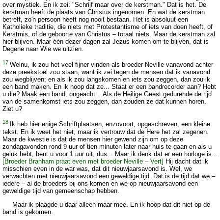
over mystiek. En ik zei: "Schrijf maar over de kerstman." Dat is het. De
kerstman heeft de plaats van Christus ingenomen. En wat de kerstman
betreft, zo'n persoon heeft nog nooit bestaan. Het is absoluut een
Katholieke traditie, die niets met Protestantisme of iets van doen heeft, of
Kerstmis, of de geboorte van Christus – totaal niets. Maar de kerstman zal
hier blijven. Maar één dezer dagen zal Jezus komen om te blijven, dat is
Degene naar Wie we uitzien.
17
Welnu, ik zou het veel fijner vinden als broeder Neville vanavond achter
deze preekstoel zou staan, want ik zei tegen de mensen dat ik vanavond
zou wegblijven; en als ik zou langskomen en iets zou zeggen, dan zou ik
een band maken. En ik hoop dat ze... Staat er een bandrecorder aan? Hebt
u die? Maak een band, ongeacht... Als de Heilige Geest gedurende de tijd
van de samenkomst iets zou zeggen, dan zouden ze dat kunnen horen.
Ziet u?
18
Ik heb hier enige Schriftplaatsen, enzovoort, opgeschreven, een kleine
tekst. En ik weet het niet, maar ik vertrouw dat de Here het zal zegenen.
Maar de kwestie is dat de mensen hier gewend zijn om op deze
zondagavonden rond 9 uur of tien minuten later naar huis te gaan en als u
geluk hebt, bent u voor 1 uur uit, dus... Maar ik denk dat er een horloge is...
[Broeder Branham praat even met broeder Neville – Vert]
Hij dacht dat ik
misschien even in de war was, dat dit nieuwjaarsavond is. Wel, we
verwachten met nieuwjaarsavond een geweldige tijd. Dat is de tijd dat we –
iedere – al de broeders bij ons komen en we op nieuwjaarsavond een
geweldige tijd van gemeenschap hebben.
Maar ik plaagde u daar alleen maar mee. En ik hoop dat dit niet op de
band is gekomen.