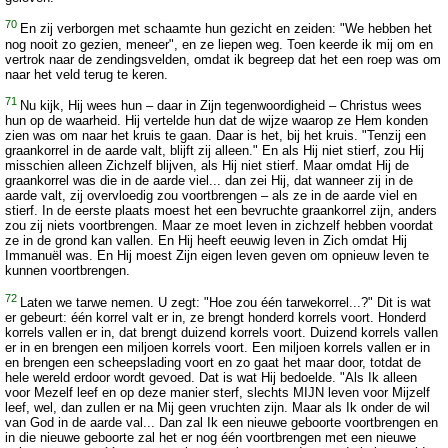
70
En zij verborgen met schaamte hun gezicht en zeiden: "We hebben het
nog nooit zo gezien, meneer", en ze liepen weg. Toen keerde ik mij om en
vertrok naar de zendingsvelden, omdat ik begreep dat het een roep was om
naar het veld terug te keren.
71
Nu kijk, Hij wees hun – daar in Zijn tegenwoordigheid – Christus wees
hun op de waarheid. Hij vertelde hun dat de wijze waarop ze Hem konden
zien was om naar het kruis te gaan. Daar is het, bij het kruis. "Tenzij een
graankorrel in de aarde valt, blijft zij alleen." En als Hij niet stierf, zou Hij
misschien alleen Zichzelf blijven, als Hij niet stierf. Maar omdat Hij de
graankorrel was die in de aarde viel... dan zei Hij, dat wanneer zij in de
aarde valt, zij overvloedig zou voortbrengen – als ze in de aarde viel en
stierf. In de eerste plaats moest het een bevruchte graankorrel zijn, anders
zou zij niets voortbrengen. Maar ze moet leven in zichzelf hebben voordat
ze in de grond kan vallen. En Hij heeft eeuwig leven in Zich omdat Hij
Immanuël was. En Hij moest Zijn eigen leven geven om opnieuw leven te
kunnen voortbrengen.
72
Laten we tarwe nemen. U zegt: "Hoe zou één tarwekorrel...?" Dit is wat
er gebeurt: één korrel valt er in, ze brengt honderd korrels voort. Honderd
korrels vallen er in, dat brengt duizend korrels voort. Duizend korrels vallen
er in en brengen een miljoen korrels voort. Een miljoen korrels vallen er in
en brengen een scheepslading voort en zo gaat het maar door, totdat de
hele wereld erdoor wordt gevoed. Dat is wat Hij bedoelde. "Als Ik alleen
voor Mezelf leef en op deze manier sterf, slechts MIJN leven voor Mijzelf
leef, wel, dan zullen er na Mij geen vruchten zijn. Maar als Ik onder de wil
van God in de aarde val... Dan zal Ik een nieuwe geboorte voortbrengen en
in die nieuwe geboorte zal het er nog één voortbrengen met een nieuwe