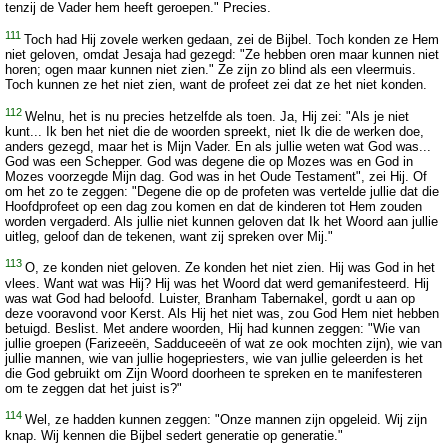
tenzij de Vader hem heeft geroepen." Precies.
111
Toch had Hij zovele werken gedaan, zei de Bijbel. Toch konden ze Hem
niet geloven, omdat Jesaja had gezegd: "Ze hebben oren maar kunnen niet
horen; ogen maar kunnen niet zien." Ze zijn zo blind als een vleermuis.
Toch kunnen ze het niet zien, want de profeet zei dat ze het niet konden.
112
Welnu, het is nu precies hetzelfde als toen. Ja, Hij zei: "Als je niet
kunt... Ik ben het niet die de woorden spreekt, niet Ik die de werken doe,
anders gezegd, maar het is Mijn Vader. En als jullie weten wat God was...
God was een Schepper. God was degene die op Mozes was en God in
Mozes voorzegde Mijn dag. God was in het Oude Testament", zei Hij. Of
om het zo te zeggen: "Degene die op de profeten was vertelde jullie dat die
Hoofdprofeet op een dag zou komen en dat de kinderen tot Hem zouden
worden vergaderd. Als jullie niet kunnen geloven dat Ik het Woord aan jullie
uitleg, geloof dan de tekenen, want zij spreken over Mij."
113
O, ze konden niet geloven. Ze konden het niet zien. Hij was God in het
vlees. Want wat was Hij? Hij was het Woord dat werd gemanifesteerd. Hij
was wat God had beloofd. Luister, Branham Tabernakel, gordt u aan op
deze vooravond voor Kerst. Als Hij het niet was, zou God Hem niet hebben
betuigd. Beslist. Met andere woorden, Hij had kunnen zeggen: "Wie van
jullie groepen (Farizeeën, Sadduceeën of wat ze ook mochten zijn), wie van
jullie mannen, wie van jullie hogepriesters, wie van jullie geleerden is het
die God gebruikt om Zijn Woord doorheen te spreken en te manifesteren
om te zeggen dat het juist is?"
114
Wel, ze hadden kunnen zeggen: "Onze mannen zijn opgeleid. Wij zijn
knap. Wij kennen die Bijbel sedert generatie op generatie."