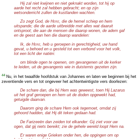
Hij zal niet kwijnen en niet geknakt worden, tot hij op
aarde het recht zal hebben gebracht; en op zijn
wetsonderricht zullen de kustlanden wachten.
Zo zegt God, de H
, die de hemel schiep en hem
ERE
uitspande; die de aarde uitbreidde met alles wat daaruit
ontsproot; die aan de mensen die daarop wonen, de adem gaf
en de geest aan hen die daarop wandelen:
Ik, de H
, heb u geroepen in gerechtigheid, uw hand
ERE
gevat, u behoed en u gesteld tot een verbond voor het volk,
tot een licht der natiën:
om blinde ogen te openen, om gevangenen uit de kerker
te leiden, uit de gevangenis wie in duisternis gezeten zijn.
44
Nu, in het twaalfde hoofdstuk van Johannes en laten we beginnen bij het
zeventiende vers en tot ongeveer het achtentwintigste vers doorlezen:
De schare dan, die bij Hem was geweest, toen Hij Lazarus
uit het graf geroepen en hem uit de doden opgewekt had,
getuigde daarvan.
Daarom ging de schare Hem ook tegemoet, omdat zij
gehoord hadden, dat Hij dit teken gedaan had.
De Farizeeën dan zeiden tot elkander: Gij ziet voor uw
ogen, dat gij niets bereikt; zie de gehele wereld loopt Hem na.
Er waren enige Grieken onder hen, die opgingen om op