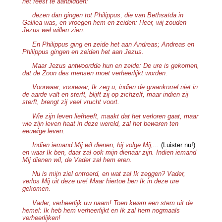
het feest te aanbidden:
dezen dan gingen tot Philippus, die van Bethsaïda in
Galilea was, en vroegen hem en zeiden: Heer, wij zouden
Jezus wel willen zien.
En Philippus ging en zeide het aan Andreas; Andreas en
Philippus gingen en zeiden het aan Jezus.
Maar Jezus antwoordde hun en zeide: De ure is gekomen,
dat de Zoon des mensen moet verheerlijkt worden.
Voorwaar, voorwaar, Ik zeg u, indien de graankorrel niet in
de aarde valt en sterft, blijft zij op zichzelf, maar indien zij
sterft, brengt zij veel vrucht voort.
Wie zijn leven liefheeft, maakt dat het verloren gaat, maar
wie zijn leven haat in deze wereld, zal het bewaren ten
eeuwige leven.
Indien iemand Mij wil dienen, hij volge Mij,...
(Luister nu!)
en waar Ik ben, daar zal ook mijn dienaar zijn. Indien iemand
Mij dienen wil, de Vader zal hem eren.
Nu is mijn ziel ontroerd, en wat zal Ik zeggen? Vader,
verlos Mij uit deze ure! Maar hiertoe ben Ik in deze ure
gekomen.
Vader, verheerlijk uw naam! Toen kwam een stem uit de
hemel: Ik heb hem verheerlijkt en Ik zal hem nogmaals
verheerlijken!