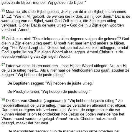
geloven de Bijbel, meneer. Wij geloven de Bijbel."
95
Maar nu, als u de Bijbel gelooft, Jezus zei dit in de Bijbel, in Johannes
14:12: "Wie in Mij gelooft, de werken die Ik doe, zal hij ook doen." Dat is de
ware uitleg van de Bijbel, want God Zelf is in u, die Zijn eigen uitleg
verklaart. Glorie! Dat is de ware uitleg – God die in u Zijn eigen woorden
verklaart. Amen!
96
Zei Jezus niet: "Deze tekenen zullen degenen volgen die geloven"? God
die in u Zijn eigen uitleg geeft. U hoeft niet naar iemand anders te kijken.
Zeg: "Het Woord zegt dit." Geloof het, en het zal zichzelf uitleggen, omdat
God u gebruikt om Zijn eigen Woord uit te leggen. Amen! Christus is de
levende verklaring van Zijn eigen Woord.
97
Laten we eens kijken naar een... hoe Hij het Woord uitlegde. Nu, als Hij
de juiste uitleg heeft... Als u hier naar de Methodisten zou gaan, zouden ze
zeggen: "Wij hebben de juiste uitleg."
De Baptisten zeggen: "Wij hebben de juiste uitleg."
De Presbyterianen: "Wij hebben de juiste uitleg."
98
De Kerk van Christus (zogenaamd): "Wij hebben de juiste uitleg." Ze
hebben allemaal de juiste uitleg, maar ze verschillen allemaal met elkaar.
Dan moet er ergens iets verkeerd zijn. Welnu, de enige manier die we
kunnen vinden is om te ontdekken hoe Jezus de Joden vertelde hoe het
Woord moest worden uitgelegd. Amen! En als Christus het zo heeft
gezegd, maakt dat het vast.
De Methodisten zeggen: "Op de manier waarop onze broeders het