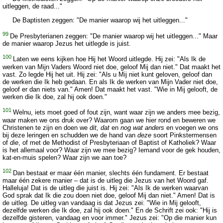
uitleggen, de raad..."
De Baptisten zeggen: "De manier waarop wij het uitleggen..."
99
De Presbyterianen zeggen: "De manier waarop wij het uitleggen..." Maar
de manier waarop Jezus het uitlegde is juist.
100
Laten we eens kijken hoe Hij het Woord uitlegde. Hij zei: "Als Ik de
werken van Mijn Vaders Woord niet doe, geloof Mij dan niet." Dat maakt het
vast. Zo legde Hij het uit. Hij zei: "Als u Mij niet kunt geloven, geloof dan
de werken die Ik heb gedaan. En als Ik de werken van Mijn Vader niet doe,
geloof er dan niets van." Amen! Dat maakt het vast. "Wie in Mij gelooft, de
werken die Ik doe, zal hij ook doen."
101
Welnu, iets moet goed of fout zijn, want waar zijn we anders mee bezig,
waar maken we ons druk over? Waarom gaan we hier rond en beweren we
Christenen te zijn en doen we
dit, dat
en
nog wat anders
en voegen we ons
bij deze leringen en schudden we de hand van
deze
soort Pinkstermensen
of
die
, of met de Methodist of Presbyteriaan of Baptist of Katholiek? Waar
is het allemaal voor? Waar zijn we mee bezig? Iemand voor de gek houden,
kat-en-muis spelen? Waar zijn we aan toe?
102
Dan bestaat er maar één manier, slechts één fundament. Er bestaat
maar één zekere manier – dat is de uitleg die Jezus van het Woord gaf.
Halleluja! Dat is de uitleg die juist is. Hij zei: "Als Ik de werken waarvan
God sprak dat Ik die zou doen niet doe, geloof Mij dan niet." Amen! Dat is
de uitleg. De uitleg van vandaag is dat Jezus zei: "Wie in Mij gelooft,
dezelfde werken die Ik doe, zal hij ook doen." En de Schrift zei ook: "Hij is
dezelfde gisteren, vandaag en voor immer." Jezus zei: "Op die manier kun