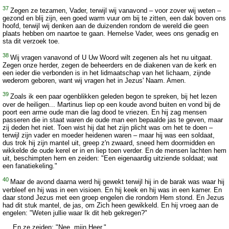
37
Zegen ze tezamen, Vader, terwijl wij vanavond – voor zover wij weten –
gezond en blij zijn, een goed warm vuur om bij te zitten, een dak boven ons
hoofd, terwijl wij denken aan de duizenden rondom de wereld die geen
plaats hebben om naartoe te gaan. Hemelse Vader, wees ons genadig en
sta dit verzoek toe.
38
Wij vragen vanavond of U Uw Woord wilt zegenen als het nu uitgaat.
Zegen onze herder, zegen de beheerders en de diakenen van de kerk en
een ieder die verbonden is in het lidmaatschap van het lichaam, zijnde
wederom geboren, want wij vragen het in Jezus' Naam. Amen.
39
Zoals ik een paar ogenblikken geleden begon te spreken, bij het lezen
over de heiligen... Martinus liep op een koude avond buiten en vond bij de
poort een arme oude man die lag dood te vriezen. En hij zag mensen
passeren die in staat waren de oude man een bepaalde jas te geven, maar
zij deden het niet. Toen wist hij dat het zijn plicht was om het te doen –
terwijl zijn vader en moeder heidenen waren – maar hij was een soldaat,
dus trok hij zijn mantel uit, greep z'n zwaard, sneed hem doormidden en
wikkelde de oude kerel er in en liep toen verder. En de mensen lachten hem
uit, beschimpten hem en zeiden: "Een eigenaardig uitziende soldaat; wat
een fanatiekeling."
40
Maar de avond daarna werd hij gewekt terwijl hij in de barak was waar hij
verbleef en hij was in een visioen. En hij keek en hij was in een kamer. En
daar stond Jezus met een groep engelen die rondom Hem stond. En Jezus
had dit stuk mantel, de jas, om Zich heen gewikkeld. En hij vroeg aan de
engelen: "Weten jullie waar Ik dit heb gekregen?"
En ze zeiden: "Nee, mijn Heer."