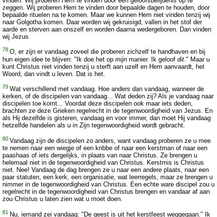
vinden. Wij proberen Hem te vinden door een geloofsbelijdenis op te
zeggen. Wij proberen Hem te vinden door bepaalde dagen te houden, door
bepaalde rituelen na te komen. Maar we kunnen Hem niet vinden tenzij wij
naar Golgotha komen. Daar worden wij gekruisigd, vallen in het stof der
aarde en sterven aan onszelf en worden daarna wedergeboren. Dan vinden
wij Jezus.
78
O, er zijn er vandaag zoveel die proberen zichzelf te handhaven en bij
hun eigen idee te blijven: "Ik doe het op
mijn
manier. Ik geloof
dit
." Maar u
kunt Christus niet vinden tenzij u sterft aan uzelf en Hem aanvaardt, het
Woord, dan vindt u leven. Dat is het.
79
Wat verschillend met vandaag. Hoe anders dan vandaag, wanneer de
kerken, of de discipelen van vandaag... Wat deden zij? Als je vandaag naar
discipelen toe komt... Voordat deze discipelen ook maar iets deden,
brachten ze deze Grieken regelrecht in de tegenwoordigheid van Jezus. En
als Hij dezelfde is gisteren, vandaag en voor immer, dan moet Hij vandaag
hetzelfde handelen als u in Zijn tegenwoordigheid wordt gebracht.
80
Vandaag zijn de discipelen zo anders, want vandaag proberen ze u mee
te nemen naar een wiegje of een kribbe of naar een kerstman of naar een
paashaas of iets dergelijks, in plaats van naar Christus. Ze brengen u
helemaal niet in de tegenwoordigheid van Christus. Kerstmis is Christus
niet. Nee! Vandaag de dag brengen ze u naar een andere plaats, naar een
paar statuten, een kerk, een organisatie, wat leerregels, maar ze brengen u
nimmer in de tegenwoordigheid van Christus. Een echte ware discipel zou u
regelrecht in de tegenwoordigheid van Christus brengen en vandaar af aan
zou Christus u laten zien wat u moet doen.
81
Nu, iemand zei vandaag: "De geest is uit het kerstfeest weggegaan." Ik