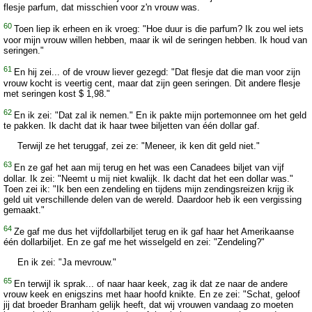
flesje parfum, dat misschien voor z'n vrouw was.
60
Toen liep ik erheen en ik vroeg: "Hoe duur is die parfum? Ik zou wel iets
voor mijn vrouw willen hebben, maar ik wil de seringen hebben. Ik houd van
seringen."
61
En hij zei... of de vrouw liever gezegd: "Dat flesje dat die man voor zijn
vrouw kocht is veertig cent, maar dat zijn geen seringen. Dit andere flesje
met seringen kost $ 1,98."
62
En ik zei: "Dat zal ik nemen." En ik pakte mijn portemonnee om het geld
te pakken. Ik dacht dat ik haar twee biljetten van één dollar gaf.
Terwijl ze het teruggaf, zei ze: "Meneer, ik ken dit geld niet."
63
En ze gaf het aan mij terug en het was een Canadees biljet van vijf
dollar. Ik zei: "Neemt u mij niet kwalijk. Ik dacht dat het een dollar was."
Toen zei ik: "Ik ben een zendeling en tijdens mijn zendingsreizen krijg ik
geld uit verschillende delen van de wereld. Daardoor heb ik een vergissing
gemaakt."
64
Ze gaf me dus het vijfdollarbiljet terug en ik gaf haar het Amerikaanse
één dollarbiljet. En ze gaf me het wisselgeld en zei: "Zendeling?"
En ik zei: "Ja mevrouw."
65
En terwijl ik sprak... of naar haar keek, zag ik dat ze naar de andere
vrouw keek en enigszins met haar hoofd knikte. En ze zei: "Schat, geloof
jij dat broeder Branham gelijk heeft, dat wij vrouwen vandaag zo moeten