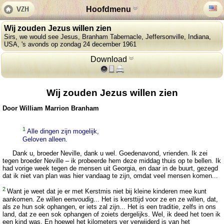
Hoofdmenu
Wij zouden Jezus willen zien
Sirs, we would see Jesus, Branham Tabernacle, Jeffersonville, Indiana,
USA, 's avonds op zondag 24 december 1961
Download
Wij zouden Jezus willen zien
Door William Marrion Branham
1
Alle dingen zijn mogelijk,
Geloven alleen.
Dank u, broeder Neville, dank u wel. Goedenavond, vrienden. Ik zei
tegen broeder Neville – ik probeerde hem deze middag thuis op te bellen. Ik
had vorige week tegen de mensen uit Georgia, en daar in de buurt, gezegd
dat ik niet van plan was hier vandaag te zijn, omdat veel mensen komen...
2
Want je weet dat je er met Kerstmis niet bij kleine kinderen mee kunt
aankomen. Ze willen eenvoudig... Het is kersttijd voor ze en ze willen, dat,
als ze hun sok ophangen, er iets zal zijn... Het is een traditie, zelfs in ons
land, dat ze een sok ophangen of zoiets dergelijks. Wel, ik deed het toen ik
een kind was. En hoewel het kilometers ver verwijderd is van het