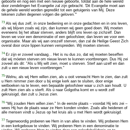
geboorte en nog één met een nieuwe geboorte, totdat aan de hele wereld
door zendelingen het Evangelie zal zijn gebracht. 'Dit Evangelie moet aan
de gehele wereld worden gepredikt tot een getuigenis van Mij. Deze
tekenen zullen degenen volgen die geloven.'"
73
Als wij dus zelf, in onze bediening en in onze gedachten en in ons leven,
als wij blijven zoals wij zijn, dan kunnen wij geen goed doen. Wij moeten
eveneens bij het altaar sterven, anders blijft ons leven op zichzelf. Dan
leven we voor een denominatie of een geloofsleer, dan leven we voor een
organisatie. Maar als wij aan onszelf sterven, dan zal de Heilige Geest Zich
overal door onze lippen kunnen verspreiden.
Wij
moeten sterven.
74
Er zijn er zoveel vandaag... Het is nu dus zo, dat wij moeten beseffen
dat wij móeten sterven om nieuw leven te kunnen voortbrengen. Dus Hij zei
zoveel als dit: "Als u Mij wilt zien, moet u sterven. Sterf aan uzelf en dan
zult u een nieuw leven voortbrengen."
75
Welnu, als wij Hem willen zien, als u ooit verwacht Hem te zien, dan zult
u Hem nimmer zien door u bij enige kerk aan te sluiten, door enige
wetboeken na te leven, een bepaalde geloofsleer waar u zich aan houdt. U
zult Hem zien als u sterft. Als ú naar Golgotha komt en u wordt zelf
gekruisigd, dan zult u Jezus zien.
76
"Wij zouden Hem willen zien." In de eerste plaats – voordat Hij iets zei –
wees Hij hun de plaats waar ze Hem konden vinden. Zoals alle heidenen of
alle mensen vindt u Jezus op het kruis als u met Hem wordt gekruisigd.
77
Tegenwoordig proberen we Hem in van alles te vinden. Wij proberen Hem
in een kerkgebouw te vinden. Wij proberen Hem in een denominatie te