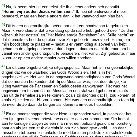
45
Nu, ik neem hier uit een tekst die ik al eens anders heb gebruikt:
"Heren, wij zouden Jezus willen zien."
Ik heb dit onderwerp al meer
benaderd, maar een beetje anders dan ik het vanavond van plan ben.
46
Dit is een ongebruikelijke scène om als kerstboodschap te gebruiken.
Maar ik veronderstel dat u vandaag op de radio hebt gehoord over "De drie
wijzen uit het oosten" en "Het kleine stadje Bethlehem" en "Stille nacht" en
dat u predikers hoorde spreken over Zijn geboorte, enzovoort. En nu, om
mijn boodschap te plaatsen – nadat u er vanmiddag al zoveel van hebt
gehad en de afgelopen twee of drie dagen – daarom dacht ik eraan om het
vanuit een ander gezichtspunt te benaderen, niet vanuit Zijn geboorte, maar
ik zou er op een andere manier over willen spreken.
47
En dit zeer ongebruikelijke uitgangspunt... Maar het is in ongebruikelijke
dingen dat we de waarheid van Gods Woord zien. Het is in het
ongebruikelijke. Het was in de ongewone omstandigheden van Gods Woord
dat de mensen herkenden dat Hij de Messias was, niet door de geijkte
uitleg waarmee de Farizeeën en Sadduceeën aankwamen. Het was het
ongewone om te zien dat de Messias in een stal werd geboren in plaats
van uit de hemelse zalen te komen, zoals zij dachten dat Hij zou komen, of
zoals zij zeiden dat Hij zou komen. Het was een ongebruikelijk iets toen bij
de rivier de Jordaan de bergen als kleine rammetjes huppelden.
48
En de boodschapper die voor Hem uit gezonden werd, in plaats dat het
een fijn, gecultiveerde priester was die er aan zou komen om Zijn komst
aan te kondigen, zagen ze een man met een behaard gezicht en borstelig
haar en als jas een stuk dierenhuid om zich heen gewikkeld. Liep daar
misschien tot boven z'n enkels de modder in en predikte zo'n schokkende