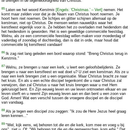
te brengen in de tegenwoordigheid van Christus.
85
Laten we het woord
Kerstmis
[Engels: 'Christmas.' – Vert]
nemen. Het
komt maar zelden voor dat je de Naam van Christus hoort noemen. Je
hoort hem niet noemen. De lichtjes en glitter schijnen allemaal op de
kerstman, niet op Christus. De mensen weten nauwelijks waar het
kerstfeest eigenlijk voor is. Ze hebben het zo overladen met heidendom dat
het heidendom is geworden. Het is een geweldige commerciële feestdag.
Welnu, als ze een commerciële feestdag willen maken voor moederdag of
vaderdag of zoondag of dochterdag, dan is dat in orde, maar houd dat
commerciële bij kerstfeest vandaan!
86
Ik zag niet lang geleden een bord waarop stond: "Breng Christus terug in
Kerstmis."
87
Welnu, ze brengen u naar een kerk, u leert een geloofsbelijdenis. Ze
brengen u naar een kerstfeest en wat doet u? U ziet een kerstman. Als ze u
naar een kerk brengen ziet u een organisatie. Maar Christus bracht ze naar
het kruis. En als u een echte discipel tegenkomt die u naar Christus zal
verwijzen, dan zal Christus u naar het kruis brengen waar u met Hem
gekruisigd bent. En Zijn eeuwig leven en uw leven ontmoeten elkaar en uw
leven sterft en u neemt Zijn eeuwig leven aan en dan bent u een zoon van
God. Amen! Wat een verschil tussen de vroegere discipel en de discipel
van vandaag.
88
Als je tegen een discipel zou zeggen: "Ik zou de Here Jezus heel graag
leren kennen..."
89
"Wel, kijk eens, wij behoren tot
die en die
kerk, kom mee en voeg u bij
ons", ziet u. Of: "Wij behoren tot
die en die
gemeenschap, kom erbij." Dat