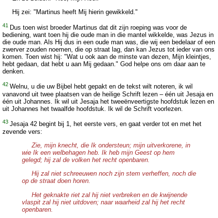
Hij zei: "Martinus heeft Mij hierin gewikkeld."
41
Dus toen wist broeder Martinus dat dit zijn roeping was voor de
bediening, want toen hij die oude man in die mantel wikkelde, was Jezus in
die oude man. Als Hij dus in een oude man was, die wij een bedelaar of een
zwerver zouden noemen, die op straat lag, dan kan Jezus tot ieder van ons
komen. Toen wist hij: "Wat u ook aan de minste van dezen, Mijn kleintjes,
hebt gedaan, dat hebt u aan Mij gedaan." God helpe ons om daar aan te
denken.
42
Welnu, u die uw Bijbel hebt gepakt en de tekst wilt noteren, ik wil
vanavond uit twee plaatsen van de heilige Schrift lezen – één uit Jesaja en
één uit Johannes. Ik wil uit Jesaja het tweeënveertigste hoofdstuk lezen en
uit Johannes het twaalfde hoofdstuk. Ik wil de Schrift voorlezen.
43
Jesaja 42 begint bij 1, het eerste vers, en gaat verder tot en met het
zevende vers:
Zie, mijn knecht, die Ik ondersteun; mijn uitverkorene, in
wie Ik een welbehagen heb. Ik heb mijn Geest op hem
gelegd; hij zal de volken het recht openbaren.
Hij zal niet schreeuwen noch zijn stem verheffen, noch die
op de straat doen horen.
Het geknakte riet zal hij niet verbreken en de kwijnende
vlaspit zal hij niet uitdoven; naar waarheid zal hij het recht
openbaren.