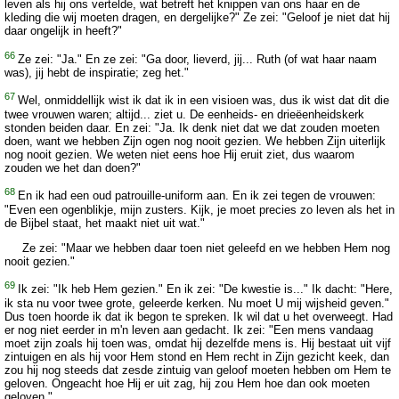
leven als hij ons vertelde, wat betreft het knippen van ons haar en de
kleding die wij moeten dragen, en dergelijke?" Ze zei: "Geloof je niet dat hij
daar ongelijk in heeft?"
66
Ze zei: "Ja." En ze zei: "Ga door, lieverd, jij... Ruth (of wat haar naam
was), jij hebt de inspiratie; zeg het."
67
Wel, onmiddellijk wist ik dat ik in een visioen was, dus ik wist dat dit die
twee vrouwen waren; altijd... ziet u. De eenheids- en drieëenheidskerk
stonden beiden daar. En zei: "Ja. Ik denk niet dat we dat zouden moeten
doen, want we hebben Zijn ogen nog nooit gezien. We hebben Zijn uiterlijk
nog nooit gezien. We weten niet eens hoe Hij eruit ziet, dus waarom
zouden we het dan doen?"
68
En ik had een oud patrouille-uniform aan. En ik zei tegen de vrouwen:
"Even een ogenblikje, mijn zusters. Kijk, je moet precies zo leven als het in
de Bijbel staat, het maakt niet uit wat."
Ze zei: "Maar we hebben daar toen niet geleefd en we hebben Hem nog
nooit gezien."
69
Ik zei: "Ik heb Hem gezien." En ik zei: "De kwestie is..." Ik dacht: "Here,
ik sta nu voor twee grote, geleerde kerken. Nu moet U mij wijsheid geven."
Dus toen hoorde ik dat ik begon te spreken. Ik wil dat u het overweegt. Had
er nog niet eerder in m'n leven aan gedacht. Ik zei: "Een mens vandaag
moet zijn zoals hij toen was, omdat hij dezelfde mens is. Hij bestaat uit vijf
zintuigen en als hij voor Hem stond en Hem recht in Zijn gezicht keek, dan
zou hij nog steeds dat zesde zintuig van geloof moeten hebben om Hem te
geloven. Ongeacht hoe Hij er uit zag, hij zou Hem hoe dan ook moeten
geloven."