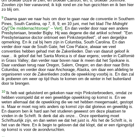
om broeder Boze te zien, en broeder Carlson, en, o, broeder Sonmore.
Zovelen zijn hier vanavond; ik kijk rond en zie hun gezichten en ik ben hier
zo blij om.
9
Daarna gaan we naar huis om door te gaan naar de conventie in Southern
Pines, South Carolina, op 7, 8, 9, en 10 juni, met het blad
The Midnight
Cry
["De middernachtsroep" – Vert]
. En dan verder door naar een andere
Presbyteriaan, broeder Bigby. Hij was degene die dat artikel schreef: "Een
Presbyteriaanse doctor ontmoet een Pinksterprofeet", of een dergelijke
opmerking. En ik zal bij hem zijn in Columbia, South Carolina. En dan
verder door naar de South Gate, het Cow Palace, alwaar we veel
conventies hebben gehad met de Zakenlieden. Dan van daaruit geloof ik
naar... ik geloof dat het Santa Monica is of daar ergens; verder in Californië
in Grass Valley; dan verder naar boven naar ik meen dat het Spokane is.
Daar vandaan terug naar Oregon, Salem, Oregon; en dan door naar Brits
Columbia; en verder door naar Anchorage, Alaska, om daar een afdeling te
organiseren voor de Zakenlieden zodra de opwekking voorbij is. En dan zal
ik proberen om weer op tijd thuis te komen om de winter in het buitenland
door te brengen.
10
Ik heb wat geluisterd en gekeken naar mijn Pinksterbroeders, omdat ze
hebben voorspeld dat er een geweldige opwekking op komst is. En we
weten allemaal dat de opwekking die we net hebben meegemaakt, gestopt
is. Maar er moet nog iets anders op komst zijn dat glorieus en geweldig is.
En daarom ben ik hard aan het studeren geweest om deze plaatsen te
vinden in de Schrift. Ik denk dat als onze... Onze openbaring moet
Schriftuurlijk zijn, en dan weten we dat het juist is. Als het de Schrift is, is
het van de Here. En ik begin te geloven dat dat klopt, dat er een rijpingstijd
op komst is voor de avondvruchten.