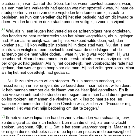
plaatsen zijn van Dan tot Ber-Séba. En het waren toevluchtsoorden, waar,
als een man iets verkeerds had gedaan wat niet opzettelijk was, hij naar de
stadspoorten van een van deze vrijsteden kon komen om zijn zaak te
bepleiten, en hun kon vertellen dat hij het niet bedoeld had om dit kwaad te
doen. En dan kon hij in deze stad komen en veilig zijn voor zijn vijand.
32
Wel, als hij een leugen had verteld en de achtervolgers hem ontdekten,
dan konden ze hem rechtstreeks van het altaar wegtrekken, als hij gelogen
had. Maar als hij eerlijk was, en hij niet verkeerd wilde doen, wel, dan
konden ze... Hij kon veilig zijn zolang hij in deze stad was. Nu, dat is een
plaats van veiligheid, een toevluchtsoord waar de doodslager – of de
achtervolger die hem wilde doden... waar hij veilig was voor hem. Hij was
beschermd. Maar de man moest in de eerste plaats een man zijn die het
per ongeluk had gedaan. Als hij het opzettelijk, met voorbedachte rade had
gedaan, dan was er geen hoop voor die man. Hij had zelfs geen kans. Maar
als hij het niet opzettelijk had gedaan...
Nu, ik zou hier even willen stoppen. Er zijn mensen vandaag, en
misschien zijn er hier enigen, die verkeerd doen maar het niet willen doen.
Ik heb mannen ontmoet die de Naam van de Heer ijdel gebruikten. En ik
heb vrouwen ontmoet die stonden met sigaretten in hun hand die er gewoon
op los rookten, en mannen die vloekten, en ik liep zo naar ze toe, en
wanneer ze bemerkten dat je een Christen was, zeiden ze: "Excuseer mij,
meneer. Het was niet mijn bedoeling om dat te zeggen."
33
Ik heb vrouwen bijna hun handen zien verbranden van schaamte, terwijl
ze die sigaret achter zich hielden. Een man die drinkt, zal een uitvlucht
zoeken, weglopen. Kijk, zij... Dat is het soort waarvoor hoop is. Maar er zijn
er enigen die rechtstreeks naar u toe lopen en precies in de aanwezigheid