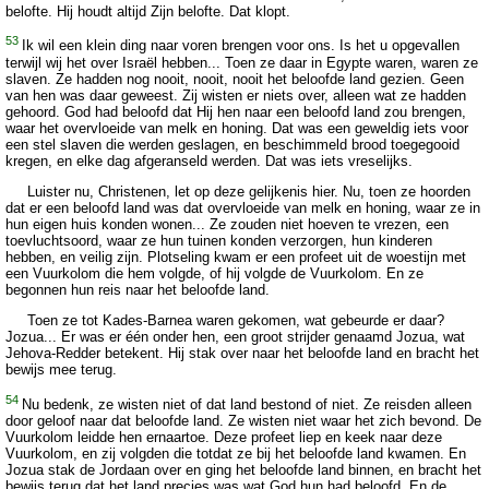
belofte. Hij houdt altijd Zijn belofte. Dat klopt.
53
Ik wil een klein ding naar voren brengen voor ons. Is het u opgevallen
terwijl wij het over Israël hebben... Toen ze daar in Egypte waren, waren ze
slaven. Ze hadden nog nooit, nooit, nooit het beloofde land gezien. Geen
van hen was daar geweest. Zij wisten er niets over, alleen wat ze hadden
gehoord. God had beloofd dat Hij hen naar een beloofd land zou brengen,
waar het overvloeide van melk en honing. Dat was een geweldig iets voor
een stel slaven die werden geslagen, en beschimmeld brood toegegooid
kregen, en elke dag afgeranseld werden. Dat was iets vreselijks.
Luister nu, Christenen, let op deze gelijkenis hier. Nu, toen ze hoorden
dat er een beloofd land was dat overvloeide van melk en honing, waar ze in
hun eigen huis konden wonen... Ze zouden niet hoeven te vrezen, een
toevluchtsoord, waar ze hun tuinen konden verzorgen, hun kinderen
hebben, en veilig zijn. Plotseling kwam er een profeet uit de woestijn met
een Vuurkolom die hem volgde, of hij volgde de Vuurkolom. En ze
begonnen hun reis naar het beloofde land.
Toen ze tot Kades-Barnea waren gekomen, wat gebeurde er daar?
Jozua... Er was er één onder hen, een groot strijder genaamd Jozua, wat
Jehova-Redder betekent. Hij stak over naar het beloofde land en bracht het
bewijs mee terug.
54
Nu bedenk, ze wisten niet of dat land bestond of niet. Ze reisden alleen
door geloof naar dat beloofde land. Ze wisten niet waar het zich bevond. De
Vuurkolom leidde hen ernaartoe. Deze profeet liep en keek naar deze
Vuurkolom, en zij volgden die totdat ze bij het beloofde land kwamen. En
Jozua stak de Jordaan over en ging het beloofde land binnen, en bracht het
bewijs terug dat het land precies was wat God hun had beloofd. En de