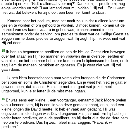
stopte hij en zei: "Bidt u allemaal voor mij?" Dan zei hij... predikte hij nog
enige woorden en zei: "Laat iemand voor mij bidden." Hij zei... En u weet
niet wat dat betekent tenzij u ooit een keer hier komt te staan.
Komend naar het podium, mag het nooit zo zijn dat u alleen komt om
gezien te worden of om gehoord te worden. U moet komen, komen uit de
frisheid van uw kamer waar u in gebed was, binnenkomend in een
samenkomst onder de zalving, om precies te doen wat de Heilige Geest zal
zeggen om te doen; precies te zeggen wat Hij zegt. Hij... ik weet niet wat
Hij zal doen.
15
Ik ben zo begonnen te prediken en heb de Heilige Geest zien bewegen
over het altaar, en Hij riep mannen en vrouwen die in overspel leefden en
van alles, en liet hen naar het altaar komen om belijdenissen te doen; en ik
zag Hem de mensen losrukken en genezen. En je weet niet wat Hij zal
gaan doen.
Ik heb Hem boodschappen naar voren zien brengen die de Christenen
berispten en soms de Christenen zegenden. En je weet het niet; je gaat er
gewoon heen; dat is alles. En als je met iets gaat wat je zelf hebt
uitgebroed, kun je er letterlijk de mist mee ingaan.
16
Er was eens een kleine... een voorganger, genaamd Jack Moore (velen
van u kennen hem, hij is een lid van deze gemeenschap), en hij had een
kleine jongen die David heette. Ik heb er vaak aan gedacht. Hij was
ongeveer... in die dagen was David ongeveer zes jaar oud. En hij had zijn
vader horen prediken, en al de predikers, en hij dacht dus dat de Here hem
riep om te prediken. Dus hij zei... bleef maar zeggen, "Papa, ik wil
prediken."