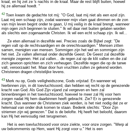
kraal, en hij zet ze 's nachts in de kraal. Maar de rest blijft buiten, hoewel
hij ze allemaal hoedt. "
42
Toen kwam de gedachte tot mij: "O God, laat mij niet als een ezel zijn.
Laat mij een schaap zijn, zodat wanneer mijn vlam gaat dimmen en de zon
van mijn leven begint onder te gaan, U mij veilig in de kraal brengt, wanneer
mijn ogen zich beginnen te sluiten." Ik wil daar niet buiten gelaten worden
als slechts een zogenaamde Christen. Ik wil een echt schaap zijn. Ik wil...
Ze eten allemaal in dezelfde wei. Precies zoals de Bijbel zegt: "De
regen valt op de rechtvaardigen en de onrechtvaardigen." Mensen zitten
samen, menigten van mensen. Sommigen zijn het wel en sommigen zijn
het niet. Ze vallen allemaal onder dezelfde Geest. De Geest zal dezelfde
menigte zegenen. Het zal vallen... de regen zal op de klit vallen en die zal
zich gewoon oprichten en zich verheugen. Dezelfde regen die op de tarwe
valt, veroorzaakt het. Maar door hun vruchten zullen ze gekend worden.
Christenen dragen christelijke levens.
43
Merk nu op, Gods veiligheidszone, Gods vrijstad. En wanneer wij
hierbinnen zijn, in dit toevluchtsoord, dan hebben wij recht op de genezende
kracht van God. Als God Zijn vijand zal vergeven en hem zal
binnenbrengen in het toevluchtsoord, hoeveel te meer zal Hij voor hem
zorgen nadat Hij hem daarbinnen heeft gebracht. Zie? Er is genezende
kracht. Dus wanneer de Christenen ziek worden, is het niet nodig dat ze er
helemaal van onder druk komen te staan. Bedenk slechts: "Door Zijn
striemen zijn wij genezen." Dat is de belofte. Hij heeft het beloofd, daarom
kan Hij het eenvoudig niet terugnemen.
Het is een toevluchtsoord voor onze ziekte, voor onze zorgen. "Werp al
uw bekommernis op Hem, want Hij zorgt voor u." Het is een