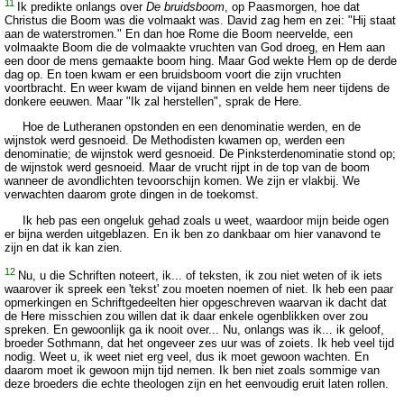
11
Ik predikte onlangs over
De bruidsboom
, op Paasmorgen, hoe dat
Christus die Boom was die volmaakt was. David zag hem en zei: "Hij staat
aan de waterstromen." En dan hoe Rome die Boom neervelde, een
volmaakte Boom die de volmaakte vruchten van God droeg, en Hem aan
een door de mens gemaakte boom hing. Maar God wekte Hem op de derde
dag op. En toen kwam er een bruidsboom voort die zijn vruchten
voortbracht. En weer kwam de vijand binnen en velde hem neer tijdens de
donkere eeuwen. Maar "Ik zal herstellen", sprak de Here.
Hoe de Lutheranen opstonden en een denominatie werden, en de
wijnstok werd gesnoeid. De Methodisten kwamen op, werden een
denominatie; de wijnstok werd gesnoeid. De Pinksterdenominatie stond op;
de wijnstok werd gesnoeid. Maar de vrucht rijpt in de top van de boom
wanneer de avondlichten tevoorschijn komen. We zijn er vlakbij. We
verwachten daarom grote dingen in de toekomst.
Ik heb pas een ongeluk gehad zoals u weet, waardoor mijn beide ogen
er bijna werden uitgeblazen. En ik ben zo dankbaar om hier vanavond te
zijn en dat ik kan zien.
12
Nu, u die Schriften noteert, ik... of teksten, ik zou niet weten of ik iets
waarover ik spreek een 'tekst' zou moeten noemen of niet. Ik heb een paar
opmerkingen en Schriftgedeelten hier opgeschreven waarvan ik dacht dat
de Here misschien zou willen dat ik daar enkele ogenblikken over zou
spreken. En gewoonlijk ga ik nooit over... Nu, onlangs was ik... ik geloof,
broeder Sothmann, dat het ongeveer zes uur was of zoiets. Ik heb veel tijd
nodig. Weet u, ik weet niet erg veel, dus ik moet gewoon wachten. En
daarom moet ik gewoon mijn tijd nemen. Ik ben niet zoals sommige van
deze broeders die echte theologen zijn en het eenvoudig eruit laten rollen.