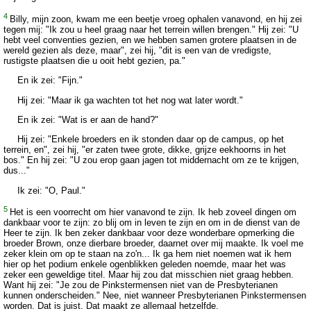
4
Billy, mijn zoon, kwam me een beetje vroeg ophalen vanavond, en hij zei
tegen mij: "Ik zou u heel graag naar het terrein willen brengen." Hij zei: "U
hebt veel conventies gezien, en we hebben samen grotere plaatsen in de
wereld gezien als deze, maar", zei hij, "dit is een van de vredigste,
rustigste plaatsen die u ooit hebt gezien, pa."
En ik zei: "Fijn."
Hij zei: "Maar ik ga wachten tot het nog wat later wordt."
En ik zei: "Wat is er aan de hand?"
Hij zei: "Enkele broeders en ik stonden daar op de campus, op het
terrein, en", zei hij, "er zaten twee grote, dikke, grijze eekhoorns in het
bos." En hij zei: "U zou erop gaan jagen tot middernacht om ze te krijgen,
dus..."
Ik zei: "O, Paul."
5
Het is een voorrecht om hier vanavond te zijn. Ik heb zoveel dingen om
dankbaar voor te zijn: zo blij om in leven te zijn en om in de dienst van de
Heer te zijn. Ik ben zeker dankbaar voor deze wonderbare opmerking die
broeder Brown, onze dierbare broeder, daarnet over mij maakte. Ik voel me
zeker klein om op te staan na zo'n... Ik ga hem niet noemen wat ik hem
hier op het podium enkele ogenblikken geleden noemde, maar het was
zeker een geweldige titel. Maar hij zou dat misschien niet graag hebben.
Want hij zei: "Je zou de Pinkstermensen niet van de Presbyterianen
kunnen onderscheiden." Nee, niet wanneer Presbyterianen Pinkstermensen
worden. Dat is juist. Dat maakt ze allemaal hetzelfde.