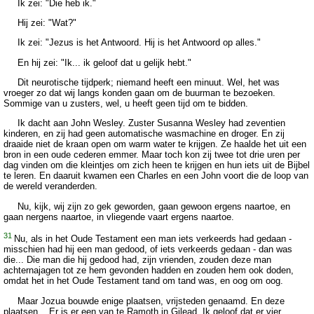
Ik zei: "Die heb ik."
Hij zei: "Wat?"
Ik zei: "Jezus is het Antwoord. Hij is het Antwoord op alles."
En hij zei: "Ik... ik geloof dat u gelijk hebt."
Dit neurotische tijdperk; niemand heeft een minuut. Wel, het was
vroeger zo dat wij langs konden gaan om de buurman te bezoeken.
Sommige van u zusters, wel, u heeft geen tijd om te bidden.
Ik dacht aan John Wesley. Zuster Susanna Wesley had zeventien
kinderen, en zij had geen automatische wasmachine en droger. En zij
draaide niet de kraan open om warm water te krijgen. Ze haalde het uit een
bron in een oude cederen emmer. Maar toch kon zij twee tot drie uren per
dag vinden om die kleintjes om zich heen te krijgen en hun iets uit de Bijbel
te leren. En daaruit kwamen een Charles en een John voort die de loop van
de wereld veranderden.
Nu, kijk, wij zijn zo gek geworden, gaan gewoon ergens naartoe, en
gaan nergens naartoe, in vliegende vaart ergens naartoe.
31
Nu, als in het Oude Testament een man iets verkeerds had gedaan -
misschien had hij een man gedood, of iets verkeerds gedaan - dan was
die... Die man die hij gedood had, zijn vrienden, zouden deze man
achternajagen tot ze hem gevonden hadden en zouden hem ook doden,
omdat het in het Oude Testament tand om tand was, en oog om oog.
Maar Jozua bouwde enige plaatsen, vrijsteden genaamd. En deze
plaatsen... Er is er een van te Ramoth in Gilead. Ik geloof dat er vier