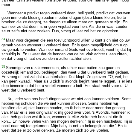
van een Christen vloeken om stoer te doen. Voor die man is er geen hoop
meer.
Wanneer u predikt tegen verkeerd doen, heiligheid, predikt dat vrouwen
geen immorele kleding zouden moeten dragen (deze kleine kleren, korte
broeken die ze dragen), ze dragen ze alleen maar om gemeen te zijn. En
wanneer ze dat doen, is er geen vrijstad voor hen. Als die er was, zouden
ze er zelfs niet naar zoeken. Dus, vroeg of laat zal het ze opbreken.
34
Maar voor degenen die een toevluchtsoord willen u kunt zich niet op uw
gemak voelen wanneer u verkeerd doet. Er is geen mogelijkheid om u op
uw gemak te voelen. Wanneer iemand Gods wet overtreedt, weet hij dat hij
schuldig is. En u weet dat de honden van de hel vlak achter u aan zitten,
en dat vroeg of laat uw zonden u zullen achterhalen.
35
Sommige van u zakenmensen, als u hier naar buiten zou gaan en
opzettelijk iemand zou bedriegen, dan weet u dat u verkeerd hebt gedaan.
En vroeg of laat zal dat u achterhalen. Dat klopt. Ze geloven: "O, wel, het
kan geen kwaad." Maar als u zich 's avonds begint neer te leggen, is er iets
diep binnenin u dat het u vertelt wanneer u bidt. Het staat recht voor u. U
weet dat u verkeerd bent.
Nu, ieder van ons heeft dingen waar we niet aan kunnen voldoen. Soms
hebben wij schulden die we niet kunnen aflossen. Soms hebben wij
beloften die wij niet kunnen houden, en ik heb er daar meer dan genoeg
van. Maar er is één ding waar ik mij goed over voel. 's Avonds, wanneer ik
alles heb gedaan wat ik kan, wanneer ik elke zieke heb bezocht die ik
kon... En hoewel velen van hen mogen denken: "Hij is een huichelaar. Hij is
nooit naar mij toe gekomen. Mijn baby is net zo belangrijk als die." En ik
weet dat ze er zo over denken. Ze moeten zich zo wel voelen.