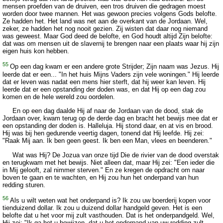
mensen proefden van de druiven, een tros druiven die gedragen moest
worden door twee mannen. Het was gewoon precies volgens Gods belofte.
Ze hadden het. Het land was net aan de overkant van de Jordaan. Wel,
zeker, ze hadden het nog nooit gezien. Zij wisten dat daar nog niemand
was geweest. Maar God deed de belofte, en God houdt altijd Zijn belofte:
dat was om mensen uit de slavernij te brengen naar een plaats waar hij zijn
eigen huis kon hebben.
55
Op een dag kwam er een andere grote Strijder; Zijn naam was Jezus. Hij
leerde dat er een... "In het huis Mijns Vaders zijn vele woningen." Hij leerde
dat er leven was nadat een mens hier sterft, dat hij weer kan leven. Hij
leerde dat er een opstanding der doden was, en dat Hij op een dag zou
komen en de hele wereld zou oordelen.
En op een dag daalde Hij af naar de Jordaan van de dood, stak de
Jordaan over, kwam terug op de derde dag en bracht het bewijs mee dat er
een opstanding der doden is. Halleluja. Hij stond daar, en at vis en brood.
Hij was bij hen gedurende veertig dagen, tonend dat Hij leefde. Hij zei:
"Raak Mij aan. Ik ben geen geest. Ik ben een Man, vlees en beenderen."
Wat was Hij? De Jozua van onze tijd Die de rivier van de dood overstak
en terugkwam met het bewijs. Niet alleen dat, maar Hij zei: "Een ieder die
in Mij gelooft, zal nimmer sterven." En ze kregen de opdracht om naar
boven te gaan en te wachten, en Hij zou hun het onderpand van hun
redding sturen.
56
Als u wilt weten wat het onderpand is? Ik zou uw boerderij kopen voor
tienduizend dollar. Ik zou u duizend dollar handgeld geven. Het is een
belofte dat u het voor mij zult vasthouden. Dat is het onderpandgeld. Wel,
Hij zei: "Ik ga het u bewijzen, dat u het onderpand van uw redding zult