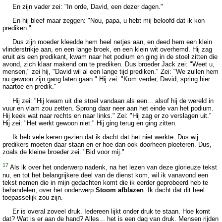
En zijn vader zei: "In orde, David, een dezer dagen."
En hij bleef maar zeggen: "Nou, papa, u hebt mij beloofd dat ik kon
prediken."
Dus zijn moeder kleedde hem heel netjes aan, en deed hem een klein
vlinderstrikje aan, en een lange broek, en een klein wit overhemd. Hij zag
eruit als een predikant, kwam naar het podium en ging in de stoel zitten die
avond, zich klaar makend om te prediken. Dus broeder Jack zei: "Weet u,
mensen," zei hij, "David wil al een lange tijd prediken." Zei: "We zullen hem
nu gewoon zijn gang laten gaan." Hij zei: "Kom verder, David, spring hier
naartoe en predik."
Hij zei: "Hij kwam uit die stoel vandaan als een... alsof hij de wereld in
vuur en vlam zou zetten. Sprong daar neer aan het einde van het podium.
Hij keek wat naar rechts en naar links." Zei: "Hij zag er zo verslagen uit."
Hij zei: "Het werkt gewoon niet." Hij ging terug en ging zitten.
Ik heb vele keren gezien dat ik dacht dat het niet werkte. Dus wij
predikers moeten daar staan en er hoe dan ook doorheen ploeteren. Dus,
zoals de kleine broeder zei: "Bid voor mij."
17
Als ik over het onderwerp nadenk, na het lezen van deze glorieuze tekst
nu, en tot het belangrijkere deel van de dienst kom, wil ik vanavond een
tekst nemen die in mijn gedachten komt die ik eerder geprobeerd heb te
behandelen, over het onderwerp
Stoom afblazen
. Ik dacht dat dit heel
toepasselijk zou zijn.
Er is overal zoveel druk. Iedereen lijkt onder druk te staan. Hoe komt
dat? Wat is er aan de hand? Alles... het is een dag van druk. Mensen rijden