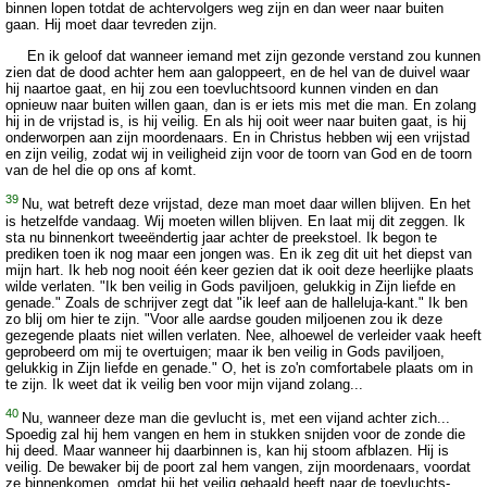
binnen lopen totdat de achtervolgers weg zijn en dan weer naar buiten
gaan. Hij moet daar tevreden zijn.
En ik geloof dat wanneer iemand met zijn gezonde verstand zou kunnen
zien dat de dood achter hem aan galoppeert, en de hel van de duivel waar
hij naartoe gaat, en hij zou een toevluchtsoord kunnen vinden en dan
opnieuw naar buiten willen gaan, dan is er iets mis met die man. En zolang
hij in de vrijstad is, is hij veilig. En als hij ooit weer naar buiten gaat, is hij
onderworpen aan zijn moordenaars. En in Christus hebben wij een vrijstad
en zijn veilig, zodat wij in veiligheid zijn voor de toorn van God en de toorn
van de hel die op ons af komt.
39
Nu, wat betreft deze vrijstad, deze man moet daar willen blijven. En het
is hetzelfde vandaag. Wij moeten willen blijven. En laat mij dit zeggen. Ik
sta nu binnenkort tweeëndertig jaar achter de preekstoel. Ik begon te
prediken toen ik nog maar een jongen was. En ik zeg dit uit het diepst van
mijn hart. Ik heb nog nooit één keer gezien dat ik ooit deze heerlijke plaats
wilde verlaten. "Ik ben veilig in Gods paviljoen, gelukkig in Zijn liefde en
genade." Zoals de schrijver zegt dat "ik leef aan de halleluja-kant." Ik ben
zo blij om hier te zijn. "Voor alle aardse gouden miljoenen zou ik deze
gezegende plaats niet willen verlaten. Nee, alhoewel de verleider vaak heeft
geprobeerd om mij te overtuigen; maar ik ben veilig in Gods paviljoen,
gelukkig in Zijn liefde en genade." O, het is zo'n comfortabele plaats om in
te zijn. Ik weet dat ik veilig ben voor mijn vijand zolang...
40
Nu, wanneer deze man die gevlucht is, met een vijand achter zich...
Spoedig zal hij hem vangen en hem in stukken snijden voor de zonde die
hij deed. Maar wanneer hij daarbinnen is, kan hij stoom afblazen. Hij is
veilig. De bewaker bij de poort zal hem vangen, zijn moordenaars, voordat
ze binnenkomen, omdat hij het veilig gehaald heeft naar de toevluchts-