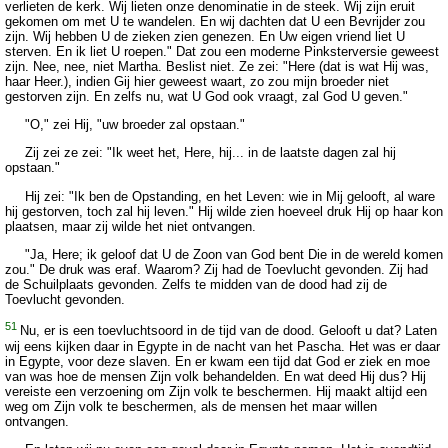
verlieten de kerk. Wij lieten onze denominatie in de steek. Wij zijn eruit
gekomen om met U te wandelen. En wij dachten dat U een Bevrijder zou
zijn. Wij hebben U de zieken zien genezen. En Uw eigen vriend liet U
sterven. En ik liet U roepen." Dat zou een moderne Pinksterversie geweest
zijn. Nee, nee, niet Martha. Beslist niet. Ze zei: "Here (dat is wat Hij was,
haar Heer.), indien Gij hier geweest waart, zo zou mijn broeder niet
gestorven zijn. En zelfs nu, wat U God ook vraagt, zal God U geven."
"O," zei Hij, "uw broeder zal opstaan."
Zij zei ze zei: "Ik weet het, Here, hij... in de laatste dagen zal hij
opstaan."
Hij zei: "Ik ben de Opstanding, en het Leven: wie in Mij gelooft, al ware
hij gestorven, toch zal hij leven." Hij wilde zien hoeveel druk Hij op haar kon
plaatsen, maar zij wilde het niet ontvangen.
"Ja, Here; ik geloof dat U de Zoon van God bent Die in de wereld komen
zou." De druk was eraf. Waarom? Zij had de Toevlucht gevonden. Zij had
de Schuilplaats gevonden. Zelfs te midden van de dood had zij de
Toevlucht gevonden.
51
Nu, er is een toevluchtsoord in de tijd van de dood. Gelooft u dat? Laten
wij eens kijken daar in Egypte in de nacht van het Pascha. Het was er daar
in Egypte, voor deze slaven. En er kwam een tijd dat God er ziek en moe
van was hoe de mensen Zijn volk behandelden. En wat deed Hij dus? Hij
vereiste een verzoening om Zijn volk te beschermen. Hij maakt altijd een
weg om Zijn volk te beschermen, als de mensen het maar willen
ontvangen.