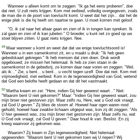
Wanneer u alleen komt om te zeggen: "Ik ga het eens proberen", doe
dat niet. U zult niets krijgen. Kom met eerbied, volledig overgegeven, zoals
de man die in de poort van toevlucht komt. U weet dat het zijn... dat het de
enige plek is die hij heeft om naartoe te gaan. U moet komen met geloof.
"O, ik zal naar het altaar gaan en zien of ik in tongen kan spreken. Ik
zal gaan en zien of ik kan jubelen." O broeder, u kunt net zo goed op uw
stoel blijven zitten. U gaat niets krijgen. Nee.
49
Maar wanneer u komt en weet dat dat uw enige toevluchtsoord is!
Wanneer u in een samenkomst zit, en u maakt u druk: "Ik heb geen
gebedskaart gekregen." Ik heb mensen dat zien doen. Druk wordt
opgebouwd; ze missen het helemaal. Ik heb ze zien staan in de
samenkomst in de gebedsrij, ze komen daar naar voren en zeggen: "Wel,
als ik..." Zie, u bent... u bent... u vecht tegen uzelf. Doe dat niet. Kom met
vrijmoedigheid, met eerbied. Kom in de tegenwoordigheid van God, wetend
dat God een belofte heeft gedaan en dat dit het vastmaakt.
50
Martha kwam en zei: "Here, indien Gij hier geweest waart..." Niet:
"Waarom bent U niet gekomen?" Maar: "Indien Gij hier geweest waart, zou
mijn broer niet gestorven zijn. Maar zelfs nu, Here, wat u God ook vraagt,
zal God U geven." Zij blies de stoom af. Hoewel haar ogen waren rood
gehuild, hoewel haar zwakke lichaam uitgeput was, kon zij dit zeggen: "Als
U hier geweest was, zou mijn broer niet gestorven zijn. Maar zelfs nu, wat
U God ook vraagt, zal God U geven." Daar houd ik van. Beslist. En zij
kreeg waarvoor zij gekomen was.
Waarom? Zij kwam in Zijn tegenwoordigheid. Niet helemaal
opgewonden: "Waarom bent U niet gekomen toen wij U riepen? Wij