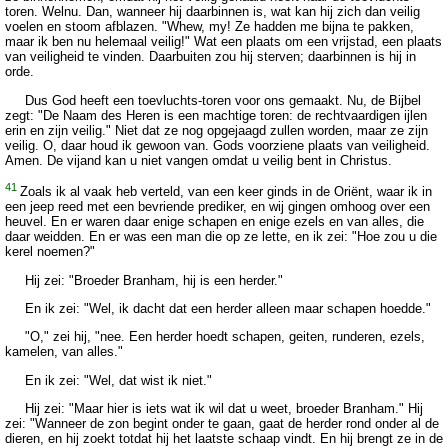
toren. Welnu. Dan, wanneer hij daarbinnen is, wat kan hij zich dan veilig
voelen en stoom afblazen. "Whew, my! Ze hadden me bijna te pakken,
maar ik ben nu helemaal veilig!" Wat een plaats om een vrijstad, een plaats
van veiligheid te vinden. Daarbuiten zou hij sterven; daarbinnen is hij in
orde.
Dus God heeft een toevluchts-toren voor ons gemaakt. Nu, de Bijbel
zegt: "De Naam des Heren is een machtige toren: de rechtvaardigen ijlen
erin en zijn veilig." Niet dat ze nog opgejaagd zullen worden, maar ze zijn
veilig. O, daar houd ik gewoon van. Gods voorziene plaats van veiligheid.
Amen. De vijand kan u niet vangen omdat u veilig bent in Christus.
41
Zoals ik al vaak heb verteld, van een keer ginds in de Oriënt, waar ik in
een jeep reed met een bevriende prediker, en wij gingen omhoog over een
heuvel. En er waren daar enige schapen en enige ezels en van alles, die
daar weidden. En er was een man die op ze lette, en ik zei: "Hoe zou u die
kerel noemen?"
Hij zei: "Broeder Branham, hij is een herder."
En ik zei: "Wel, ik dacht dat een herder alleen maar schapen hoedde."
"O," zei hij, "nee. Een herder hoedt schapen, geiten, runderen, ezels,
kamelen, van alles."
En ik zei: "Wel, dat wist ik niet."
Hij zei: "Maar hier is iets wat ik wil dat u weet, broeder Branham." Hij
zei: "Wanneer de zon begint onder te gaan, gaat de herder rond onder al de
dieren, en hij zoekt totdat hij het laatste schaap vindt. En hij brengt ze in de