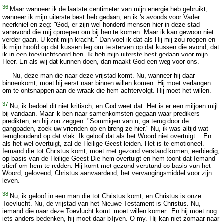
36
Maar wanneer ik de laatste centimeter van mijn energie heb gebruikt,
wanneer ik mijn uiterste best heb gedaan, en ik 's avonds voor Vader
neerkniel en zeg: "God, er zijn wel honderd mensen hier in deze stad
vanavond die mij oproepen om bij hen te komen. Maar ik kan gewoon niet
verder gaan. U kent mijn kracht." Dan voel ik dat als Hij mij zou roepen en
ik mijn hoofd op dat kussen leg om te sterven op dat kussen die avond, dat
ik in een toevluchtsoord ben. Ik heb mijn uiterste best gedaan voor mijn
Heer. En als wij dat kunnen doen, dan maakt God een weg voor ons.
Nu, deze man die naar deze vrijstad komt. Nu, wanneer hij daar
binnenkomt, moet hij eerst naar binnen willen komen. Hij moet verlangen
om te ontsnappen aan de wraak die hem achtervolgt. Hij moet het willen.
37
Nu, ik bedoel dit niet kritisch, en God weet dat. Het is er een miljoen mijl
bij vandaan. Maar ik ben naar samenkomsten gegaan waar predikers
predikten, en hij zou zeggen: "Sommigen van u, ga terug door de
gangpaden, zoek uw vrienden op en breng ze hier." Nu, ik was altijd wat
terughoudend op dat vlak. Ik geloof dat als het Woord niet overtuigt... En
als het wel overtuigt, zal de Heilige Geest leiden. Het is te emotioneel.
Iemand die tot Christus komt, moet met gezond verstand komen, eerbiedig,
op basis van de Heilige Geest Die hem overtuigt en hem toont dat Iemand
stierf om hem te redden. Hij komt met gezond verstand op basis van het
Woord, gelovend, Christus aanvaardend, het vervangingsmiddel voor zijn
leven.
38
Nu, ik geloof in een man die tot Christus komt, en Christus is onze
Toevlucht. Nu, de vrijstad van het Nieuwe Testament is Christus. Nu,
iemand die naar deze Toevlucht komt, moet willen komen. En hij moet nog
iets anders bedenken, hij moet daar blíjven. O my. Hij kan niet zomaar naar