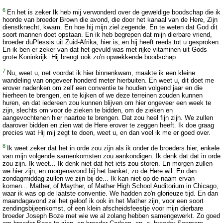
6
En het is zeker Ik heb mij verwonderd over de geweldige boodschap die ik
hoorde van broeder Brown die avond, die door het kanaal van de Here, Zijn
dienstknecht, kwam. En hoe hij mijn ziel zegende. En te weten dat God dit
soort mannen doet opstaan. En ik heb begrepen dat mijn dierbare vriend,
broeder duPlessis uit Zuid-Afrika, hier is, en hij heeft reeds tot u gesproken.
En ik ben er zeker van dat het gevuld was met rijke vitaminen uit Gods
grote Koninkrijk. Hij brengt ook zo'n opwekkende boodschap.
7
Nu, weet u, net voordat ik hier binnenkwam, maakte ik een kleine
wandeling van ongeveer honderd meter hierbuiten. En weet u, dit doet me
erover nadenken om zelf een conventie te houden volgend jaar en die
hierheen te brengen, en te kijken of we deze terreinen zouden kunnen
huren, en dat iedereen zou kunnen blijven om hier ongeveer een week te
zijn, slechts om voor de zieken te bidden, om de zieken en
aangevochtenen hier naartoe te brengen. Dat zou heel fijn zijn. We zullen
daarover bidden en zien wat de Here erover te zeggen heeft. Ik doe graag
precies wat Hij mij zegt te doen, weet u, en dan voel ik me er goed over.
8
Ik weet zeker dat het in orde zou zijn als ik onder de broeders hier, enkele
van mijn volgende samenkomsten zou aankondigen. Ik denk dat dat in orde
zou zijn. Ik weet... Ik denk niet dat het iets zou storen. En morgen zullen
we hier zijn, en morgenavond bij het banket, zo de Here wil. En dan
zondagmiddag zullen we zijn bij de... Ik kan niet op de naam ervan
komen... Mather, of Mayther, of Mather High School Auditorium in Chicago,
waar ik was op de laatste conventie. We hadden zo'n glorieuze tijd. En dan
maandagavond zal het geloof ik ook in het Mather zijn, voor een soort
zendingsbijeenkomst, of een klein afscheidsfeestje voor mijn dierbare
broeder Joseph Boze met wie we al zolang hebben samengewerkt. Zo goed