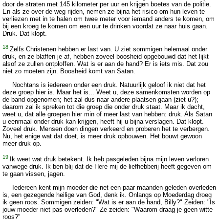
door de straten met 145 kilometer per uur en krijgen boetes van de politie.
En als ze over de weg rijden, nemen ze bijna het risico om hun leven te
verliezen met in te halen om twee meter voor iemand anders te komen, om
bij een kroeg te komen om een uur te drinken voordat ze naar huis gaan.
Druk. Dat klopt.
18
Zelfs Christenen hebben er last van. U ziet sommigen helemaal onder
druk, en ze blaffen je af, hebben zoveel boosheid opgebouwd dat het lijkt
alsof ze zullen ontploffen. Wat is er aan de hand? Er is iets mis. Dat zou
niet zo moeten zijn. Boosheid komt van Satan.
Nochtans is iedereen onder een druk. Natuurlijk geloof ik niet dat het
deze groep hier is. Maar het is... Weet u, deze samenkomsten worden op
de band opgenomen; het zal dus naar andere plaatsen gaan (ziet u?);
daarom zal ik spreken tot die groep die onder druk staat. Maar ik dacht,
weet u, dat alle groepen hier min of meer last van hebben: druk. Als Satan
u eenmaal onder druk kan krijgen, heeft hij u bijna verslagen. Dat klopt.
Zoveel druk. Mensen doen dingen verkeerd en proberen het te verbergen.
Nu, het enige wat dat doet, is meer druk opbouwen. Het bouwt gewoon
meer druk op.
19
Ik weet wat druk betekent. Ik heb pasgeleden bijna mijn leven verloren
vanwege druk. Ik ben blij dat de Here mij de liefhebberij heeft gegeven om
te gaan vissen, jagen.
Iedereen kent mijn moeder die net een paar maanden geleden overleden
is, een gezegende heilige van God, denk ik. Onlangs op Moederdag droeg
ik geen roos. Sommigen zeiden: "Wat is er aan de hand, Billy?" Zeiden: "Is
jouw moeder niet pas overleden?" Ze zeiden: "Waarom draag je geen witte
roos?"