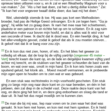
opnieuw laten uitboren voor u, en ik zal er een Weatherby Magnum voor u
van maken." Zei: "Als u het laat doen, zal het u dertig dollar kosten." Zei:
"Ik kan het voor ongeveer twaalf dollar doen; dus laat mij het doen."
Wel, uiteindelijk stemde ik toe. Hij was pas kort een Methodisten-
broeder, had pas de Heilige Geest ontvangen. En ik zei tegen hem: "Ga je
gang", hij wilde het zo graag doen. Ik nam het mee naar het schietterrein,
plaatste er een patroon in en richtte het op om te schieten. En ik zag ruim
anderhalve meter vuur boven mijn hoofd, en dat is alles wat ik wist voor
een seconde of twee. Ik dacht dat ik dood was. En één heerlijk ding, ik had
het aller-vredigste gevoel, zodat ik geloof dat als ik zou moeten sterven...
ik geloof niet dat ik er bang voor zou zijn.
22
En ik kon dus niet zien, horen, of iets. En het blies het geweer zo
volledig uit elkaar, dat de loop bij de vijftig yard-lijn
[ongeveer 45 meter –
Vert]
terecht kwam die kant op, en de lade en dergelijke kwamen vijftig yard
achter mij terecht, en de stukken van het geweer scheurden de bast van de
boom, en wat over was, smolt in mijn hand. En ik kon iets horen zoals een
spuitend geluid, het klonk als... Moest mezelf vermannen, en ik probeerde
mijn ogen open te houden om te zien wat er was gebeurd.
En een stuk was rechtstreeks in mijn voorhoofd geschoten. Eén stuk
ging zo langs mijn oog naar deze kant en zo naar beneden, en één in het
jukbeen, één zat diep in de schedel vast. Deze raakte deze kant van het
oog, en deze ging het bot in, en deze ging erdoorheen en sloeg die tand er
daar uit. Ik had het dus nogal moeilijk om te kunnen zien.
23
De man die bij mij was, liep naar voren om te zien waar het doel was
geraakt. Ik kon hem niet horen, en kon niet met hem spreken. En ik hield