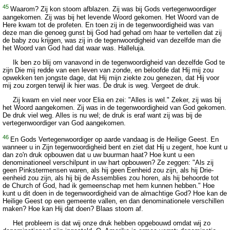
45
Waarom? Zij kon stoom afblazen. Zij was bij Gods vertegenwoordiger
aangekomen. Zij was bij het levende Woord gekomen. Het Woord van de
Here kwam tot de profeten. En toen zij in de tegenwoordigheid was van
deze man die genoeg gunst bij God had gehad om haar te vertellen dat zij
de baby zou krijgen, was zij in de tegenwoordigheid van dezelfde man die
het Woord van God had dat waar was. Halleluja.
Ik ben zo blij om vanavond in de tegenwoordigheid van dezelfde God te
zijn Die mij redde van een leven van zonde, en beloofde dat Hij mij zou
opwekken ten jongste dage, dat Hij mijn ziekte zou genezen, dat Hij voor
mij zou zorgen terwijl ik hier was. De druk is weg. Vergeet de druk.
Zij kwam en viel neer voor Elia en zei: "Alles is wel." Zeker, zij was bij
het Woord aangekomen. Zij was in de tegenwoordigheid van God gekomen.
De druk viel weg. Alles is nu wel; de druk is eraf want zij was bij de
vertegenwoordiger van God aangekomen.
46
En Gods Vertegenwoordiger op aarde vandaag is de Heilige Geest. En
wanneer u in Zijn tegenwoordigheid bent en ziet dat Hij u zegent, hoe kunt u
dan zo'n druk opbouwen dat u uw buurman haat? Hoe kunt u een
denominationeel verschilpunt in uw hart opbouwen? Ze zeggen: "Als zij
geen Pinkstermensen waren, als hij geen Eenheid zou zijn, als hij Drie-
eenheid zou zijn, als hij bij de Assemblies zou horen, als hij behoorde tot
de Church of God, had ik gemeenschap met hem kunnen hebben." Hoe
kunt u dit doen in de tegenwoordigheid van de almachtige God? Hoe kan de
Heilige Geest op een gemeente vallen, en dan denominationele verschillen
maken? Hoe kan Hij dat doen? Blaas stoom af.
Het probleem is dat wij onze druk hebben opgebouwd omdat wij zo