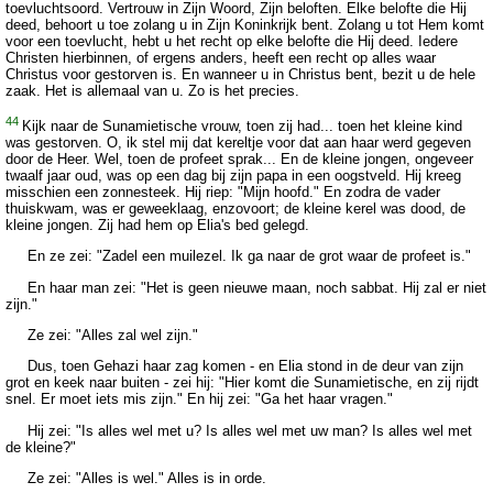
toevluchtsoord. Vertrouw in Zijn Woord, Zijn beloften. Elke belofte die Hij
deed, behoort u toe zolang u in Zijn Koninkrijk bent. Zolang u tot Hem komt
voor een toevlucht, hebt u het recht op elke belofte die Hij deed. Iedere
Christen hierbinnen, of ergens anders, heeft een recht op alles waar
Christus voor gestorven is. En wanneer u in Christus bent, bezit u de hele
zaak. Het is allemaal van u. Zo is het precies.
44
Kijk naar de Sunamietische vrouw, toen zij had... toen het kleine kind
was gestorven. O, ik stel mij dat kereltje voor dat aan haar werd gegeven
door de Heer. Wel, toen de profeet sprak... En de kleine jongen, ongeveer
twaalf jaar oud, was op een dag bij zijn papa in een oogstveld. Hij kreeg
misschien een zonnesteek. Hij riep: "Mijn hoofd." En zodra de vader
thuiskwam, was er geweeklaag, enzovoort; de kleine kerel was dood, de
kleine jongen. Zij had hem op Elia's bed gelegd.
En ze zei: "Zadel een muilezel. Ik ga naar de grot waar de profeet is."
En haar man zei: "Het is geen nieuwe maan, noch sabbat. Hij zal er niet
zijn."
Ze zei: "Alles zal wel zijn."
Dus, toen Gehazi haar zag komen - en Elia stond in de deur van zijn
grot en keek naar buiten - zei hij: "Hier komt die Sunamietische, en zij rijdt
snel. Er moet iets mis zijn." En hij zei: "Ga het haar vragen."
Hij zei: "Is alles wel met u? Is alles wel met uw man? Is alles wel met
de kleine?"
Ze zei: "Alles is wel." Alles is in orde.