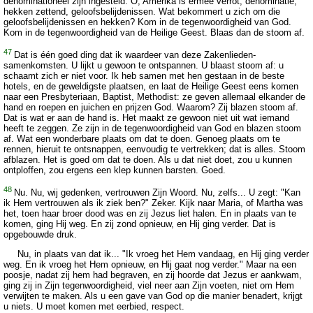
denominationeel zijn ingesteld. O, Amerika is ermee verrot; denominatie,
hekken zettend, geloofsbelijdenissen. Wat bekommert u zich om die
geloofsbelijdenissen en hekken? Kom in de tegenwoordigheid van God.
Kom in de tegenwoordigheid van de Heilige Geest. Blaas dan de stoom af.
47
Dat is één goed ding dat ik waardeer van deze Zakenlieden-
samenkomsten. U lijkt u gewoon te ontspannen. U blaast stoom af: u
schaamt zich er niet voor. Ik heb samen met hen gestaan in de beste
hotels, en de geweldigste plaatsen, en laat de Heilige Geest eens komen
naar een Presbyteriaan, Baptist, Methodist: ze geven allemaal elkander de
hand en roepen en juichen en prijzen God. Waarom? Zij blazen stoom af.
Dat is wat er aan de hand is. Het maakt ze gewoon niet uit wat iemand
heeft te zeggen. Ze zijn in de tegenwoordigheid van God en blazen stoom
af. Wat een wonderbare plaats om dat te doen. Genoeg plaats om te
rennen, hieruit te ontsnappen, eenvoudig te vertrekken; dat is alles. Stoom
afblazen. Het is goed om dat te doen. Als u dat niet doet, zou u kunnen
ontploffen, zou ergens een klep kunnen barsten. Goed.
48
Nu. Nu, wij gedenken, vertrouwen Zijn Woord. Nu, zelfs... U zegt: "Kan
ik Hem vertrouwen als ik ziek ben?" Zeker. Kijk naar Maria, of Martha was
het, toen haar broer dood was en zij Jezus liet halen. En in plaats van te
komen, ging Hij weg. En zij zond opnieuw, en Hij ging verder. Dat is
opgebouwde druk.
Nu, in plaats van dat ik... "Ik vroeg het Hem vandaag, en Hij ging verder
weg. En ik vroeg het Hem opnieuw, en Hij gaat nog verder." Maar na een
poosje, nadat zij hem had begraven, en zij hoorde dat Jezus er aankwam,
ging zij in Zijn tegenwoordigheid, viel neer aan Zijn voeten, niet om Hem
verwijten te maken. Als u een gave van God op die manier benadert, krijgt
u niets. U moet komen met eerbied, respect.