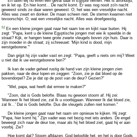
En laten wij nu even een geval daar in Egypte nemen. Het is avondtijd,
en ik let op. En hier komt... De nacht komt. Er was nog nooit zo'n nacht
geweest sinds ze daar waren geweest. O, het was een vreselijke nacht.
Alles was zwart en donker. De maan scheen niet. De sterren kwamen niet
tevoorschijn. O, wat een vreselijke nacht. Alles was droefgeestig.
52
En een kleine jongen gaat naar het raam toe en kijkt naar buiten. Hij
zegt: "Papa, kent u de kleine Egyptische jongen met wie ik speelde in de
straat? Kijk, er hangen twee grote zwarte vleugels boven zijn huis. Daar is
zijn moeder in de straat; zij schreeuwt: 'Mijn kind is dood, mijn
eerstgeborene.'"
Dan grijpt hij zijn vader vast en zegt: "Papa, geeft u niets om mij? Weet
u niet dat ik uw eerstgeborene ben?"
Ik kan de vader geheel rustig de hand van zijn kleine jongen zien
pakken, naar de deur lopen en zeggen: "Zoon, zie je dat bloed op de
bovendorpel? Zie je dat op de post van de deur? Gezien?"
"Wel, papa, wat heeft dat ermee te maken?"
"Zoon, dat is Gods belofte. Blaas nu gewoon stoom af. Hij zei:
'Wanneer Ik het bloed zie, zal Ik u voorbijgaan. Wanneer Ik dat bloed zie,
zal Ik...' Dat is Gods belofte. Dus die vleugels zullen niet komen."
De kleine jongen gaat naar het raam om opnieuw te kijken. Hij zegt:
"Papa, hier komt hij." Zijn vader was net bezig met iets anders. De engel
beweegt zich naar de deur toe, maar als hij het bloed ziet, gaat hij er aan
voorbij. Zie?
Hoe komt dat? Stoom afblazen. God beloofde het, en het is door Gods