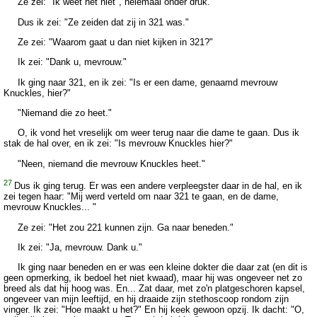
Ze zei: "Ik weet het niet", helemaal onder druk.
Dus ik zei: "Ze zeiden dat zij in 321 was."
Ze zei: "Waarom gaat u dan niet kijken in 321?"
Ik zei: "Dank u, mevrouw."
Ik ging naar 321, en ik zei: "Is er een dame, genaamd mevrouw
Knuckles, hier?"
"Niemand die zo heet."
O, ik vond het vreselijk om weer terug naar die dame te gaan. Dus ik
stak de hal over, en ik zei: "Is mevrouw Knuckles hier?"
"Neen, niemand die mevrouw Knuckles heet."
27
Dus ik ging terug. Er was een andere verpleegster daar in de hal, en ik
zei tegen haar: "Mij werd verteld om naar 321 te gaan, en de dame,
mevrouw Knuckles... "
Ze zei: "Het zou 221 kunnen zijn. Ga naar beneden."
Ik zei: "Ja, mevrouw. Dank u."
Ik ging naar beneden en er was een kleine dokter die daar zat (en dit is
geen opmerking, ik bedoel het niet kwaad), maar hij was ongeveer net zo
breed als dat hij hoog was. En... Zat daar, met zo'n platgeschoren kapsel,
ongeveer van mijn leeftijd, en hij draaide zijn stethoscoop rondom zijn
vinger. Ik zei: "Hoe maakt u het?" En hij keek gewoon opzij. Ik dacht: "O,