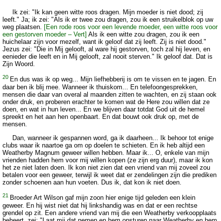
Ik zei: "Ik kan geen witte roos dragen. Mijn moeder is niet dood; zij
leeft." Ja; ik zei: "Als ik er twee zou dragen, zou ik een struikelblok op uw
weg plaatsen.
[Een rode roos voor een levende moeder, een witte roos voor
een gestorven moeder – Vert]
Als ik een witte zou dragen, zou ik een
huichelaar zijn voor mezelf, want ik geloof dat zij leeft. Zij is niet dood."
Jezus zei: "Die in Mij gelooft, al ware hij gestorven, toch zal hij leven, en
eenieder die leeft en in Mij gelooft, zal nooit sterven." Ik geloof dat. Dat is
Zijn Woord.
20
En dus was ik op weg... Mijn liefhebberij is om te vissen en te jagen. En
daar ben ik blij mee. Wanneer ik thuiskom... En telefoongesprekken,
mensen die daar van overal al maanden zitten te wachten, en zij staan ook
onder druk, en proberen erachter te komen wat de Here zou willen dat ze
doen, en wat in hun leven... En we blijven daar totdat God uit de hemel
spreekt en het aan hen openbaart. En dat bouwt ook druk op, met de
mensen.
Dan, wanneer ik gespannen word, ga ik daarheen... Ik behoor tot enige
clubs waar ik naartoe ga om op doelen te schieten. En ik heb altijd een
Weatherby Magnum geweer willen hebben. Maar ik... O, enkele van mijn
vrienden hadden hem voor mij willen kopen (ze zijn erg duur), maar ik kon
het ze niet laten doen. Ik kon niet zien dat een vriend van mij zoveel zou
betalen voor een geweer, terwijl ik weet dat er zendelingen zijn die prediken
zonder schoenen aan hun voeten. Dus ik, dat kon ik niet doen.
21
Broeder Art Wilson gaf mijn zoon hier enige tijd geleden een klein
geweer. En hij wist niet dat hij linkshandig was en dat er een rechtse
grendel op zit. Een andere vriend van mij die een Weatherby verkoopplaats
beheert, zei: "Laat mij dat nemen en hem opsturen naar Weatherby en hem