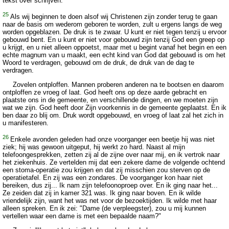
tekst over schrijven."
25
Als wij beginnen te doen alsof wij Christenen zijn zonder terug te gaan
naar de basis om wederom geboren te worden, zult u ergens langs de weg
worden opgeblazen. De druk is te zwaar. U kunt er niet tegen tenzij u ervoor
gebouwd bent. En u kunt er niet voor gebouwd zijn tenzij God een greep op
u krijgt, en u niet alleen oppoetst, maar met u begint vanaf het begin en een
echte magnum van u maakt, een echt kind van God dat gebouwd is om het
Woord te verdragen, gebouwd om de druk, de druk van de dag te
verdragen.
Zovelen ontploffen. Mannen proberen anderen na te bootsen en daarom
ontploffen ze vroeg of laat. God heeft ons op deze aarde gebracht en
plaatste ons in de gemeente, en verschillende dingen, en we moeten zijn
wat we zijn. God heeft door Zijn voorkennis in de gemeente geplaatst. En ik
ben daar zo blij om. Druk wordt opgebouwd, en vroeg of laat zal het zich in
u manifesteren.
26
Enkele avonden geleden had onze voorganger een beetje hij was niet
ziek; hij was gewoon uitgeput, hij werkt zo hard. Naast al mijn
telefoongesprekken, zetten zij al de zijne over naar mij, en ik vertrok naar
het ziekenhuis. Ze vertelden mij dat een zekere dame de volgende ochtend
een stoma-operatie zou krijgen en dat zij misschien zou sterven op de
operatietafel. En zij was een zondares. De voorganger kon haar niet
bereiken, dus zij... Ik nam zijn telefoonoproep over. En ik ging naar het...
Ze zeiden dat zij in kamer 321 was. Ik ging naar boven. En ik wilde
vriendelijk zijn, want het was net voor de bezoektijden. Ik wilde met haar
alleen spreken. En ik zei: "Dame (de verpleegster), zou u mij kunnen
vertellen waar een dame is met een bepaalde naam?"