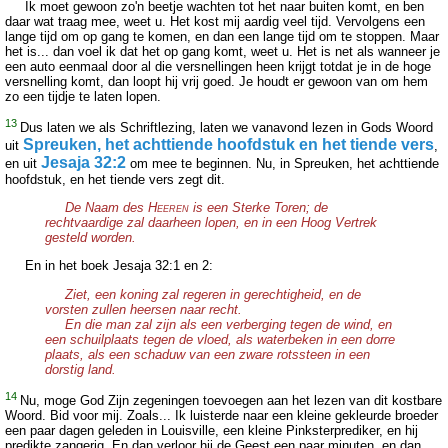
Ik moet gewoon zo'n beetje wachten tot het naar buiten komt, en ben
daar wat traag mee, weet u. Het kost mij aardig veel tijd. Vervolgens een
lange tijd om op gang te komen, en dan een lange tijd om te stoppen. Maar
het is... dan voel ik dat het op gang komt, weet u. Het is net als wanneer je
een auto eenmaal door al die versnellingen heen krijgt totdat je in de hoge
versnelling komt, dan loopt hij vrij goed. Je houdt er gewoon van om hem
zo een tijdje te laten lopen.
13
Dus laten we als Schriftlezing, laten we vanavond lezen in Gods Woord
Spreuken, het achttiende hoofdstuk en het tiende vers
uit
,
Jesaja 32:2
en uit
om mee te beginnen. Nu, in Spreuken, het achttiende
hoofdstuk, en het tiende vers zegt dit.
De Naam des H
is een Sterke Toren; de
EEREN
rechtvaardige zal daarheen lopen, en in een Hoog Vertrek
gesteld worden.
En in het boek Jesaja 32:1 en 2:
Ziet, een koning zal regeren in gerechtigheid, en de
vorsten zullen heersen naar recht.
En die man zal zijn als een verberging tegen de wind, en
een schuilplaats tegen de vloed, als waterbeken in een dorre
plaats, als een schaduw van een zware rotssteen in een
dorstig land.
14
Nu, moge God Zijn zegeningen toevoegen aan het lezen van dit kostbare
Woord. Bid voor mij. Zoals... Ik luisterde naar een kleine gekleurde broeder
een paar dagen geleden in Louisville, een kleine Pinksterprediker, en hij
predikte zangerig. En dan verloor hij de Geest een paar minuten, en dan