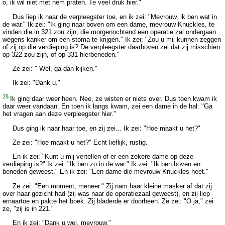
o, ik wil niet met hem praten. Te veel druk hier."
Dus liep ik naar de verpleegster toe, en ik zei: "Mevrouw, ik ben wat in
de war." Ik zei: "Ik ging naar boven om een dame, mevrouw Knuckles, te
vinden die in 321 zou zijn, die morgenochtend een operatie zal ondergaan
wegens kanker om een stoma te krijgen." Ik zei: "Zou u mij kunnen zeggen
of zij op die verdieping is? De verpleegster daarboven zei dat zij misschien
op 322 zou zijn, of op 331 hierbeneden."
Ze zei: " Wel, ga dan kijken."
Ik zei: "Dank u."
28
Ik ging daar weer heen. Nee, ze wisten er niets over. Dus toen kwam ik
daar weer vandaan. En toen ik langs kwam, zei een dame in de hal: "Ga
het vragen aan deze verpleegster hier."
Dus ging ik naar haar toe, en zij zei... Ik zei: "Hoe maakt u het?"
Ze zei: "Hoe maakt u het?" Echt lieflijk, rustig.
En ik zei: "Kunt u mij vertellen of er een zekere dame op deze
verdieping is?" Ik zei: "Ik ben zo in de war." Ik zei: "Ik ben boven en
beneden geweest." En ik zei: "Een dame die mevrouw Knuckles heet."
Ze zei: "Een moment, meneer." Zij nam haar kleine masker af dat zij
over haar gezicht had (zij was naar de operatiezaal geweest), en zij liep
ernaartoe en pakte het boek. Zij bladerde er doorheen. Ze zei: "O ja," zei
ze, "zij is in 221."
En ik zei: "Dank u wel, mevrouw."