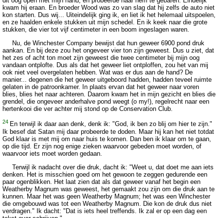
dit oog open met mijn hand, en probeerde naar hem te gebaren. Eindelijk
kwam hij eraan. En broeder Wood was zo van slag dat hij zelfs de auto niet
kon starten. Dus wij... Uiteindelijk ging ik, en liet ik het helemaal uitspoelen,
en ze haalden enkele stukken uit mijn schedel. En ik keek naar die grote
stukken, die vier tot vijf centimeter in een boom ingeslagen waren.
Nu, de Winchester Company bewijst dat hun geweer 6900 pond druk
aankan. En bij deze zou het ongeveer vier ton zijn geweest. Dus u ziet, dat
het zes of acht ton moet zijn geweest die twee centimeter bij mijn oog
vandaan ontplofte. Dus als dat het geweer liet ontploffen, zou het van mij
ook niet veel overgelaten hebben. Wat was er dus aan de hand? De
manier... degenen die het geweer uitgeboord hadden, hadden teveel ruimte
gelaten in de patroonkamer. In plaats ervan dat het geweer naar voren
blies, blies het naar achteren. Daarom kwam het in mijn gezicht en blies die
grendel, die ongeveer anderhalve pond weegt (o my!), regelrecht naar een
hertenkooi die ver achter mij stond op de Conservation Club.
24
En terwijl ik daar aan denk, denk ik: "God, ik ben zo blij om hier te zijn."
Ik besef dat Satan mij daar probeerde te doden. Maar hij kan het niet totdat
God klaar is met mij om naar huis te komen. Dan ben ik klaar om te gaan,
op die tijd. Er zijn nog enige zieken waarvoor gebeden moet worden, of
waarvoor iets moet worden gedaan.
Terwijl ik nadacht over die druk, dacht ik: "Weet u, dat doet me aan iets
denken. Het is misschien goed om het gewoon te zeggen gedurende een
paar ogenblikken. Het laat zien dat als dat geweer vanaf het begin een
Weatherby Magnum was geweest, het gemaakt zou zijn om die druk aan te
kunnen. Maar het was geen Weatherby Magnum; het was een Winchester
die omgebouwd was tot een Weatherby Magnum. Die kon de druk dus niet
verdragen." Ik dacht: "Dat is iets heel treffends. Ik zal er op een dag een