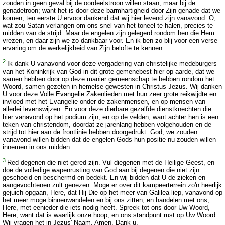
zouden in geen geval bij de oordeelstroon willen staan, maar bij de
genadetroon; want het is door deze barmhartigheid door Zijn genade dat we
komen, ten eerste U ervoor dankend dat wij hier levend zijn vanavond. O,
wat zou Satan verlangen om ons snel van het toneel te halen, precies te
midden van de strijd. Maar de engelen zijn gelegerd rondom hen die Hem
vrezen, en daar zijn we zo dankbaar voor. En ik ben zo blij voor een verse
ervaring om de werkelijkheid van Zijn belofte te kennen.
2
Ik dank U vanavond voor deze vergadering van christelijke medeburgers
van het Koninkrijk van God in dit grote gemenebest hier op aarde, dat we
samen hebben door op deze manier gemeenschap te hebben rondom het
Woord, samen gezeten in hemelse gewesten in Christus Jezus. Wij danken
U voor deze Volle Evangelie Zakenlieden met hun zeer grote reikwijdte en
invloed met het Evangelie onder de zakenmensen, en op mensen van
allerlei levenswijzen. En voor deze dierbare gezalfde dienstknechten die
hier vanavond op het podium zijn, en op de velden; want achter hen is een
teken van christendom, doordat ze jarenlang hebben volgehouden en de
strijd tot hier aan de frontlinie hebben doorgedrukt. God, we zouden
vanavond willen bidden dat de engelen Gods hun positie nu zouden willen
innemen in ons midden.
3
Red degenen die niet gered zijn. Vul diegenen met de Heilige Geest, en
doe de volledige wapenrusting van God aan bij degenen die niet zijn
geschoeid en beschermd en bedekt. En wij bidden dat U de zieken en
aangevochtenen zult genezen. Moge er over dit kampeerterrein zo'n heerlijk
gejuich opgaan, Here, dat Hij Die op het meer van Galilea liep, vanavond op
het meer moge binnenwandelen en bij ons zitten, en handelen met ons,
Here, met eenieder die iets nodig heeft. Spreek tot ons door Uw Woord,
Here, want dat is waarlijk onze hoop, en ons standpunt rust op Uw Woord.
Wij vragen het in Jezus' Naam. Amen. Dank u.