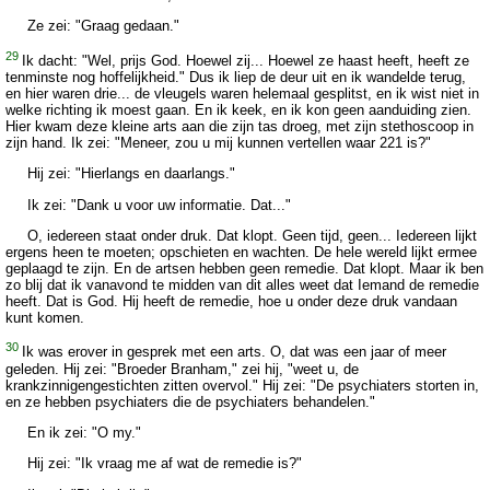
Ze zei: "Graag gedaan."
29
Ik dacht: "Wel, prijs God. Hoewel zij... Hoewel ze haast heeft, heeft ze
tenminste nog hoffelijkheid." Dus ik liep de deur uit en ik wandelde terug,
en hier waren drie... de vleugels waren helemaal gesplitst, en ik wist niet in
welke richting ik moest gaan. En ik keek, en ik kon geen aanduiding zien.
Hier kwam deze kleine arts aan die zijn tas droeg, met zijn stethoscoop in
zijn hand. Ik zei: "Meneer, zou u mij kunnen vertellen waar 221 is?"
Hij zei: "Hierlangs en daarlangs."
Ik zei: "Dank u voor uw informatie. Dat..."
O, iedereen staat onder druk. Dat klopt. Geen tijd, geen... Iedereen lijkt
ergens heen te moeten; opschieten en wachten. De hele wereld lijkt ermee
geplaagd te zijn. En de artsen hebben geen remedie. Dat klopt. Maar ik ben
zo blij dat ik vanavond te midden van dit alles weet dat Iemand de remedie
heeft. Dat is God. Hij heeft de remedie, hoe u onder deze druk vandaan
kunt komen.
30
Ik was erover in gesprek met een arts. O, dat was een jaar of meer
geleden. Hij zei: "Broeder Branham," zei hij, "weet u, de
krankzinnigengestichten zitten overvol." Hij zei: "De psychiaters storten in,
en ze hebben psychiaters die de psychiaters behandelen."
En ik zei: "O my."
Hij zei: "Ik vraag me af wat de remedie is?"