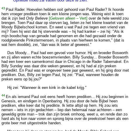
Opnieuw moed zal vatten door deze te zien.
43
Paul Rader. Hoevelen hebben ooit gehoord van Paul Rader? Ik hoorde
hem vroeger prediken toen ik een kleine jongen was. Weinig wist ik toen
dat ik zijn lied
Only Believe
[
Geloven alleen
– Vert]
over de hele wereld zou
brengen. Toen Paul daar op sterven lag, lieten ze het kleine kwartet van de
Moody Bijbelschool komen. En weet u wat Paul zei tegen een vriend van
mij? Toen hij wist dat hij stervende was – hij had kanker – zei hij: "Als ik
mijn boodschap van genade had genomen en die had gezaaid onder de
roodgloeiende Pinkstermensen, in plaats van hierheen te komen," (dat is
wat hem doodde), zei, "dan was ik beter af geweest."
Dus Moody... Paul had een gevoel voor humor. Hij en broeder Bosworth
en zij allen waren echte boezemvrienden. Billy Sunday... Broeder Bosworth
had een keer een samenkomst daar in Chicago in de Rader Tabernakel. En
Billy Sunday was daar drie weken geweest, en hij had al zijn preken
gepredikt. En Paul was er ongeveer twee jaar geweest, en hij ging door met
prediken. Dus, Billy zei tegen Paul, hij zei: "Paul, wanneer houden de
preken eens op bij jou?"
Hij zei: "Wanneer ik een kink in de kabel krijg."
44
En als iemand Paul ooit eens heeft horen prediken... Hij zou beginnen in
Genesis, en eindigen in Openbaring. Hij zou door de hele Bijbel heen
prediken, elke keer dat hij predikte. Ik lette altijd op hem. Hij zou iets
nemen – iets in zijn gedachten – liep dan helemaal naar achteren – een
geweldig grote man – trok dan zijn broek omhoog, weet u, en rende dan zo
hard als hij kon naar voren en sprong bijna over de preekstoel heen als een
grote beer met uitgestrekte handen.