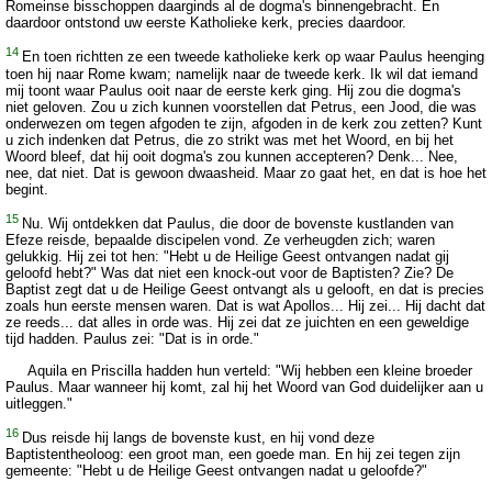
Romeinse bisschoppen daarginds al de dogma's binnengebracht. En
daardoor ontstond uw eerste Katholieke kerk, precies daardoor.
14
En toen richtten ze een tweede katholieke kerk op waar Paulus heenging
toen hij naar Rome kwam; namelijk naar de tweede kerk. Ik wil dat iemand
mij toont waar Paulus ooit naar de eerste kerk ging. Hij zou die dogma's
niet geloven. Zou u zich kunnen voorstellen dat Petrus, een Jood, die was
onderwezen om tegen afgoden te zijn, afgoden in de kerk zou zetten? Kunt
u zich indenken dat Petrus, die zo strikt was met het Woord, en bij het
Woord bleef, dat hij ooit dogma's zou kunnen accepteren? Denk... Nee,
nee, dat niet. Dat is gewoon dwaasheid. Maar zo gaat het, en dat is hoe het
begint.
15
Nu. Wij ontdekken dat Paulus, die door de bovenste kustlanden van
Efeze reisde, bepaalde discipelen vond. Ze verheugden zich; waren
gelukkig. Hij zei tot hen: "Hebt u de Heilige Geest ontvangen nadat gij
geloofd hebt?" Was dat niet een knock-out voor de Baptisten? Zie? De
Baptist zegt dat u de Heilige Geest ontvangt als u gelooft, en dat is precies
zoals hun eerste mensen waren. Dat is wat Apollos... Hij zei... Hij dacht dat
ze reeds... dat alles in orde was. Hij zei dat ze juichten en een geweldige
tijd hadden. Paulus zei: "Dat is in orde."
Aquila en Priscilla hadden hun verteld: "Wij hebben een kleine broeder
Paulus. Maar wanneer hij komt, zal hij het Woord van God duidelijker aan u
uitleggen."
16
Dus reisde hij langs de bovenste kust, en hij vond deze
Baptistentheoloog: een groot man, een goede man. En hij zei tegen zijn
gemeente: "Hebt u de Heilige Geest ontvangen nadat u geloofde?"