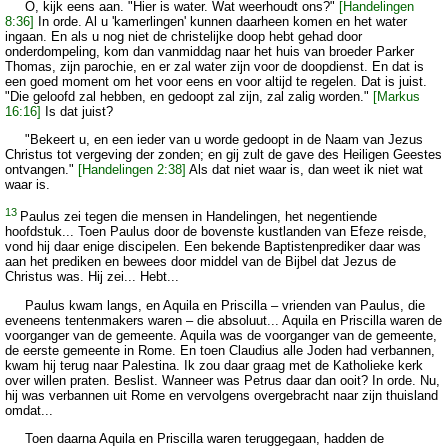
O, kijk eens aan. "Hier is water. Wat weerhoudt ons?"
[Handelingen
8:36]
In orde. Al u 'kamerlingen' kunnen daarheen komen en het water
ingaan. En als u nog niet de christelijke doop hebt gehad door
onderdompeling, kom dan vanmiddag naar het huis van broeder Parker
Thomas, zijn parochie, en er zal water zijn voor de doopdienst. En dat is
een goed moment om het voor eens en voor altijd te regelen. Dat is juist.
"Die geloofd zal hebben, en gedoopt zal zijn, zal zalig worden."
[Markus
16:16]
Is dat juist?
"Bekeert u, en een ieder van u worde gedoopt in de Naam van Jezus
Christus tot vergeving der zonden; en gij zult de gave des Heiligen Geestes
ontvangen."
[Handelingen 2:38]
Als dat niet waar is, dan weet ik niet wat
waar is.
13
Paulus zei tegen die mensen in Handelingen, het negentiende
hoofdstuk... Toen Paulus door de bovenste kustlanden van Efeze reisde,
vond hij daar enige discipelen. Een bekende Baptistenprediker daar was
aan het prediken en bewees door middel van de Bijbel dat Jezus de
Christus was. Hij zei... Hebt...
Paulus kwam langs, en Aquila en Priscilla – vrienden van Paulus, die
eveneens tentenmakers waren – die absoluut... Aquila en Priscilla waren de
voorganger van de gemeente. Aquila was de voorganger van de gemeente,
de eerste gemeente in Rome. En toen Claudius alle Joden had verbannen,
kwam hij terug naar Palestina. Ik zou daar graag met de Katholieke kerk
over willen praten. Beslist. Wanneer was Petrus daar dan ooit? In orde. Nu,
hij was verbannen uit Rome en vervolgens overgebracht naar zijn thuisland
omdat...
Toen daarna Aquila en Priscilla waren teruggegaan, hadden de