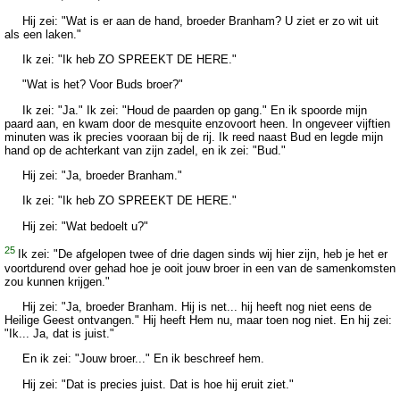
Hij zei: "Wat is er aan de hand, broeder Branham? U ziet er zo wit uit
als een laken."
Ik zei: "Ik heb ZO SPREEKT DE HERE."
"Wat is het? Voor Buds broer?"
Ik zei: "Ja." Ik zei: "Houd de paarden op gang." En ik spoorde mijn
paard aan, en kwam door de mesquite enzovoort heen. In ongeveer vijftien
minuten was ik precies vooraan bij de rij. Ik reed naast Bud en legde mijn
hand op de achterkant van zijn zadel, en ik zei: "Bud."
Hij zei: "Ja, broeder Branham."
Ik zei: "Ik heb ZO SPREEKT DE HERE."
Hij zei: "Wat bedoelt u?"
25
Ik zei: "De afgelopen twee of drie dagen sinds wij hier zijn, heb je het er
voortdurend over gehad hoe je ooit jouw broer in een van de samenkomsten
zou kunnen krijgen."
Hij zei: "Ja, broeder Branham. Hij is net... hij heeft nog niet eens de
Heilige Geest ontvangen." Hij heeft Hem nu, maar toen nog niet. En hij zei:
"Ik... Ja, dat is juist."
En ik zei: "Jouw broer..." En ik beschreef hem.
Hij zei: "Dat is precies juist. Dat is hoe hij eruit ziet."