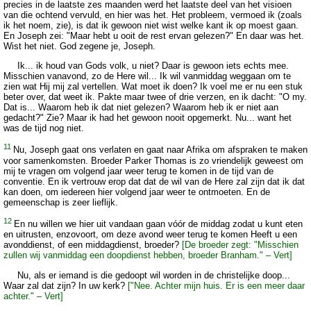
precies in de laatste zes maanden werd het laatste deel van het visioen
van die ochtend vervuld, en hier was het. Het probleem, vermoed ik (zoals
ik het noem, zie), is dat ik gewoon niet wist welke kant ik op moest gaan.
En Joseph zei: "Maar hebt u ooit de rest ervan gelezen?" En daar was het.
Wist het niet. God zegene je, Joseph.
Ik... ik houd van Gods volk, u niet? Daar is gewoon iets echts mee.
Misschien vanavond, zo de Here wil... Ik wil vanmiddag weggaan om te
zien wat Hij mij zal vertellen. Wat moet ik doen? Ik voel me er nu een stuk
beter over, dat weet ik. Pakte maar twee of drie verzen, en ik dacht: "O my.
Dat is... Waarom heb ik dat niet gelezen? Waarom heb ik er niet aan
gedacht?" Zie? Maar ik had het gewoon nooit opgemerkt. Nu... want het
was de tijd nog niet.
11
Nu, Joseph gaat ons verlaten en gaat naar Afrika om afspraken te maken
voor samenkomsten. Broeder Parker Thomas is zo vriendelijk geweest om
mij te vragen om volgend jaar weer terug te komen in de tijd van de
conventie. En ik vertrouw erop dat dat de wil van de Here zal zijn dat ik dat
kan doen, om iedereen hier volgend jaar weer te ontmoeten. En de
gemeenschap is zeer lieflijk.
12
En nu willen we hier uit vandaan gaan vóór de middag zodat u kunt eten
en uitrusten, enzovoort, om deze avond weer terug te komen Heeft u een
avonddienst, of een middagdienst, broeder?
[De broeder zegt: "Misschien
zullen wij vanmiddag een doopdienst hebben, broeder Branham." – Vert]
Nu, als er iemand is die gedoopt wil worden in de christelijke doop...
Waar zal dat zijn? In uw kerk?
["Nee. Achter mijn huis. Er is een meer daar
achter." – Vert]