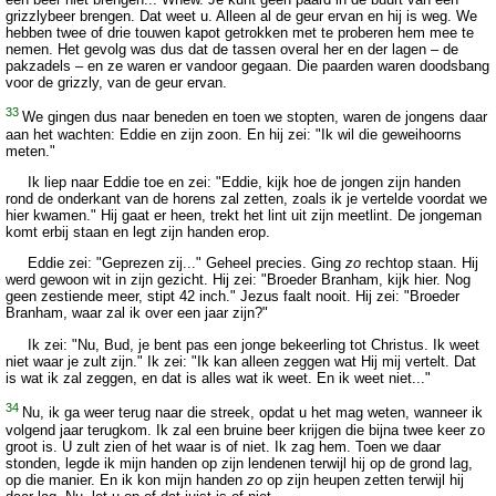
grizzlybeer brengen. Dat weet u. Alleen al de geur ervan en hij is weg. We
hebben twee of drie touwen kapot getrokken met te proberen hem mee te
nemen. Het gevolg was dus dat de tassen overal her en der lagen – de
pakzadels – en ze waren er vandoor gegaan. Die paarden waren doodsbang
voor de grizzly, van de geur ervan.
33
We gingen dus naar beneden en toen we stopten, waren de jongens daar
aan het wachten: Eddie en zijn zoon. En hij zei: "Ik wil die geweihoorns
meten."
Ik liep naar Eddie toe en zei: "Eddie, kijk hoe de jongen zijn handen
rond de onderkant van de horens zal zetten, zoals ik je vertelde voordat we
hier kwamen." Hij gaat er heen, trekt het lint uit zijn meetlint. De jongeman
komt erbij staan en legt zijn handen erop.
Eddie zei: "Geprezen zij..." Geheel precies. Ging
zo
rechtop staan. Hij
werd gewoon wit in zijn gezicht. Hij zei: "Broeder Branham, kijk hier. Nog
geen zestiende meer, stipt 42 inch." Jezus faalt nooit. Hij zei: "Broeder
Branham, waar zal ik over een jaar zijn?"
Ik zei: "Nu, Bud, je bent pas een jonge bekeerling tot Christus. Ik weet
niet waar je zult zijn." Ik zei: "Ik kan alleen zeggen wat Hij mij vertelt. Dat
is wat ik zal zeggen, en dat is alles wat ik weet. En ik weet niet..."
34
Nu, ik ga weer terug naar die streek, opdat u het mag weten, wanneer ik
volgend jaar terugkom. Ik zal een bruine beer krijgen die bijna twee keer zo
groot is. U zult zien of het waar is of niet. Ik zag hem. Toen we daar
stonden, legde ik mijn handen op zijn lendenen terwijl hij op de grond lag,
op die manier. En ik kon mijn handen
zo
op zijn heupen zetten terwijl hij