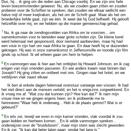
Dus, hij... ik ging om die reden aan Chicago voorbij. En we zijn ons hele
leven boezemvrienden geweest. Nu, als we zouden gaan zitten en zouden
proberen over de Schriften te spreken, dan zouden we elkaar wellicht een
halve mijl of meer kwijtraken, als het om de Schrift gaat. Maar als het om
broederlijke liefde gaat, zijn we één. Ik weet dat hij God liefheeft. Hij gelooft
hetzelfde over mij, en we hebben op die manier gemeenschap gehad.
7
Nu, ik ga naar de zendingsvelden van Afrika om te voorzien... om
samenkomsten voor te bereiden waar grote scholen zijn. De kleine kerel
werd helemaal niet gesponsord, door niemand aanbevolen, maar hij had
een visie in zijn hart om naar Afrika te gaan. En daar heeft hij er duizenden
gekregen. Hij was in onze samenkomst in Jeffersonville en toonde zijn film
ginds op school. Ik wil erheen gaan om hem te helpen.
8
En vanmorgen was ik hier aan het ontbijten bij Howard Johnson, en ik zag
enigen van mijn vrienden passeren. En wie anders kwam naar binnen dan
Joseph? Hij ging zitten en ontbeet met ons. Gingen naar het hotel, en we
verblijven vlak naast elkaar.
Ik ben al enkele dagen helemaal overstuur vanwege een visioen. Ik had
het niet direct aan de mensen verteld, en het is enigszins zorgwekkend. En
ik vroeg me af: "Wat zou dat kunnen zijn? Hoe kan dat?" Ik nam mijn
vrouw mee en we gingen ergens heen; en ik probeerde me te
herinneren:"Waar heb ik onderweg... Heb ik de plaats gemist? Wat is er
gebeurd?"
9
En iets zei, terwijl we even in mijn kamer stonden, vlak voordat ik zou
gaan bidden en hierheen komen... En ik wilde vanmorgen spreken...
onderwijzen over de "bruidsboom", maar mijn stem was slecht geworden.
En ik zei: "Ik kan dat beter laten gaan, omdat het lang is."