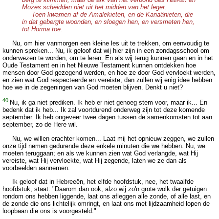
EEREN
Mozes scheidden niet uit het midden van het leger.
Toen kwamen af de Amalekieten, en de Kanaänieten, die
in dat gebergte woonden, en sloegen hen, en versmeten hen,
tot Horma toe.
Nu, om hier vanmorgen een kleine les uit te trekken, om eenvoudig te
kunnen spreken... Nu, ik geloof dat wij hier zijn in een zondagsschool om
onderwezen te worden, om te leren. En als wij terug kunnen gaan en in het
Oude Testament en in het Nieuwe Testament kunnen ontdekken hoe
mensen door God gezegend werden, en hoe ze door God vervloekt werden,
en zien wat God respecteerde en vereiste, dan zullen wij enig idee hebben
hoe we in de zegeningen van God moeten blijven. Denkt u niet?
40
Nu, ik ga niet prediken. Ik heb er niet genoeg stem voor, maar ik... En
bedenk dat ik heb... Ik zal voortdurend onderweg zijn tot deze komende
september. Ik heb ongeveer twee dagen tussen de samenkomsten tot aan
september, zo de Here wil.
Nu, we willen erachter komen... Laat mij het opnieuw zeggen, we zullen
onze tijd nemen gedurende deze enkele minuten die we hebben. Nu, we
moeten teruggaan; en als we kunnen zien wat God verlangde, wat Hij
vereiste, wat Hij vervloekte, wat Hij zegende, laten we ze dan als
voorbeelden aannemen.
Ik geloof dat in Hebreeën, het elfde hoofdstuk, nee, het twaalfde
hoofdstuk, staat: "Daarom dan ook, alzo wij zo'n grote wolk der getuigen
rondom ons hebben liggende, laat ons afleggen alle zonde, of alle last, en
de zonde die ons lichtelijk omringt, en laat ons met lijdzaamheid lopen de
loopbaan die ons is voorgesteld."