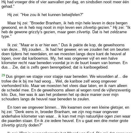
Hij had vroeger drie of vier aanvallen per dag, en sindsdien nooit meer één
gehad."
Hij zei: "Hoe zou ik het kunnen betwijfelen?"
Maar hij zei: "Broeder Branham, ik heb mijn hele leven in deze bergen
gewoond, en ik heb nog nooit in mijn leven een zilvertip gezien." Hij zei: "Ik
heb de gewone grizzly's gezien, maar geen zilvertip. Dat is het zeldzame
type."
Ik zei: "Maar er is er hier een." Dus ik pakte de kop, de geweihoorns
van deze... Wij zouden... Ik had het geweer, en we zouden het om beurten
doen tijdens het neerdalen, en we moesten langs deze kant de heuvel af
lopen, over dat kariboemos. My, het was ongeveer vijf en een halve
kilometer recht naar beneden voordat je in de buurt kwam van bomen. En
dus... Zie, dat is zelfs geen berengebied; dat is kariboegebied.
29
Dus gingen we stapje voor stapje naar beneden. We wisselden af... die
trofee die ik bij me had woog... Wel, de kariboe zelf woog ongeveer
vierhonderd kilo. Maar we moesten het vlees daar laten, en ik nam alleen
de schedel mee. En de geweihoorns alleen al wogen rond de vijfenzeventig
kilo. Dus, hier was ik aan het proberen het op deze manier over mijn
schouders langs de heuvel naar beneden te zeulen.
En toen we ongeveer binnen... We kwamen over een kleine gletsjer, en
hij zei: "Denk eens in, broeder Branham, we zijn nog maar ongeveer
anderhalve kilometer van waar... ik kan met mijn natuurlijke ogen zien waar
die paarden staan. En ik zie iedere heuvel. En u gaat een drie meter grote
zilvertip grizzly doden?"