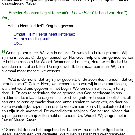
plaatsvinden. Zeker.
[Broeder Branham begint te neuriën:
I Love Him
("Ik houd van Hem") –
Vert]
Hebt u Hem niet lief? Zing het gewoon.
Omdat Hij mij eerst heeft liefgehad;
En mijn redding kocht
Op...
36
Geen gissen meer. Wij zijn in de ark. De wereld is buitengesloten. Wij
zijn nu in Jezus. O, de gemeenschap. Nu, God, help ons om gemeenschap
te hebben rondom Uw Woord. Wanneer ik het lees, Here, weet ik dat Uw
woorden niet zullen falen. De mijne wel. Ik ben maar een man. Wij zijn
allemaal maar menselijke wezens.
"Wat is de mens, dat Gij zijner gedenkt, of de zoon des mensen, dat Gij
hem bezoekt?" Zeker, Here, we hebben niets wat wij kunnen aanbieden,
want het werd ons gegeven in het begin. We konden hier niet zijn tenzij
door U. En om te bedenken dat de genade van God neerkwam in ons
midden in deze laatste dagen... En God, de grote Schepper, heeft Zichzelf
aan ons bekend gemaakt door ons onze zonden te vergeven, en door op
zulke wonderlijke wijzen aan ons te verschijnen, zoals Hij beloofde dat het
zou zijn in de avondtijd. De avondlichten schijnen. Sta het toe, Vader, dat
wij nu gemeenschap zullen hebben rondom Uw Woord. Wij vragen het in
Jezus' Naam. Amen.
37
Sorry dat ik u zo heb opgehouden. Laten wij nu een Schriftgedeelte
lezen, slechts een kort gedeelte. Wij zullen nu klaar zijn over ongeveer