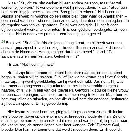
Ik zei: "Nu, dit zal niet werken bij een andere persoon, maar het zal
werken bij je broer." Ik vertelde hem wat hij moest doen. Ik zei: "Stuur een
bericht en krijg je broer te pakken. Breng hem hierheen." Het is aan de
Alaska snelweg; hij woonde op een oude plek, daar waar de Amerikanen –
een aantal van hen – stierven toen ze de weg daar doorheen aanlegden. En
de regering was ten val gekomen. En hij was een gids. Hij heeft daar
vijftienhonderd vierkante kilometer. Hij is een gediplomeerde gids. En toen
zei hij... Het is daar zeer primitief; een heel fijn jachtgebied.
26
En ik zei: "Bud, kijk. Als die jongen langskomt, en hij heeft weer een
aanval, grijp zijn shirt vast en zeg: 'Broeder Branham zei dat ik dit moest
doen in de Naam des Heren', en gooi dat in de kachel." Ik zei: "De
aanvallen zullen hem verlaten. Geloof je mij?"
Hij zei: "Met heel mijn hart."
Hij liet zijn broer komen en bracht hem daar naartoe, en die ochtend
begon hij paden vrij te hakken. Zijn lieflijke kleine vrouw, een lieve Christin,
maar zij... Hij werd gewelddadig. En hij werd ook wild. Dus net... Hij was
niet meer dan ongeveer dertig minuten uit het huis vertrokken ergens
naartoe, of hij viel in een van die toevallen. Gewoonlijk zou de kleine vrouw
uit een raam springen, van alles, om van hem weg te komen. Maar toen ze
hem zag rollen en tuimelen, en hoe die duivel hem dat aandeed, herinnerde
zij het zich opeens. En zij geloofde mij.
Hier kwam ze naar hem toe, ging schrijlings op hem zitten, dit kleine
iele vrouwtje, bovenop die enorm grote, breedgeschouderde man. Ze ging
schrijlings op hem zitten en rukte dat overhemd van hem af, liep daar naar
die kachel toe, de tranen liepen over haar wangen. Zei: "Dierbare God,
broeder Branham zei tegen ons dat we dit moesten doen. En ik gooi dit