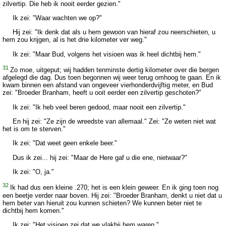
zilvertip. Die heb ik nooit eerder gezien."
Ik zei: "Waar wachten we op?"
Hij zei: "Ik denk dat als u hem gewoon van hieraf zou neerschieten, u
hem zou krijgen, al is het drie kilometer ver weg."
Ik zei: "Maar Bud, volgens het visioen was ik heel dichtbij hem."
31
Zo moe, uitgeput; wij hadden tenminste dertig kilometer over die bergen
afgelegd die dag. Dus toen begonnen wij weer terug omhoog te gaan. En ik
kwam binnen een afstand van ongeveer vierhonderdvijftig meter, en Bud
zei: "Broeder Branham, heeft u ooit eerder een zilvertip geschoten?"
Ik zei: "Ik heb veel beren gedood, maar nooit een zilvertip."
En hij zei: "Ze zijn de wreedste van allemaal." Zei: "Ze weten niet wat
het is om te sterven."
Ik zei: "Dat weet geen enkele beer."
Dus ik zei... hij zei: "Maar de Here gaf u die ene, nietwaar?"
Ik zei: "O, ja."
32
Ik had dus een kleine .270; het is een klein geweer. En ik ging toen nog
een beetje verder naar boven. Hij zei: "Broeder Branham, denkt u niet dat u
hem beter van hieruit zou kunnen schieten? We kunnen beter niet te
dichtbij hem komen."
Ik zei: "Het visioen zei dat we vlakbij hem waren."