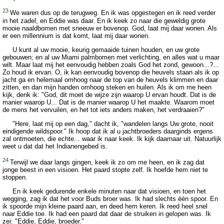
23
We waren dus op de terugweg. En ik was opgestegen en ik reed verder
in het zadel, en Eddie was daar. En ik keek zo naar die geweldig grote
mooie naaldbomen met sneeuw er bovenop. God, laat mij daar wonen. Als
er een millennium is dat komt, laat mij daar wonen.
U kunt al uw mooie, keurig gemaaide tuinen houden, en uw grote
gebouwen; en al uw Miami palmbomen met verlichting, en alles wat u maar
wilt. Maar laat mij het eenvoudig hebben zoals God het zond, gewoon...?...
Zo houd ik ervan. O, ik kan eenvoudig bovenop die heuvels staan als ik op
jacht ga en helemaal omhoog naar de top van de heuvels klimmen en daar
zitten, en dan mijn handen omhoog steken en huilen. Als ik om me heen
kijk, denk ik: "God, dit moet de wijze zijn waarop U ervan houdt. Dat is de
manier waarop U... Dat is de manier waarop U het maakte. Waarom moet
de mens het vervuilen, en het tot iets anders maken, het verdraaien?"
"Here, laat mij op een dag," dacht ik, "wandelen langs Uw grote, nooit
eindigende wildspoor." Ik hoop dat ik al u jachtbroeders daarginds ergens
zal ontmoeten, die echte... waar ik naar keek. Ik kijk daarnaar uit. Natuurlijk
weet u dat dat het Indianengebed is.
24
Terwijl we daar langs gingen, keek ik zo om me heen, en ik zag dat
jonge beest in een visioen. Het paard stopte zelf. Ik hoefde hem niet te
stoppen.
En ik keek gedurende enkele minuten naar dat visioen, en toen het
wegging, zag ik dat het voor Buds broer was. Ik had slechts één spoor. En
ik spoorde mijn kleine paard aan, en deed hem keren. Ik reed heel snel
naar Eddie toe. Ik had een paard dat daar de struiken in gelopen was. Ik
zei: "Eddie, Eddie, broeder."