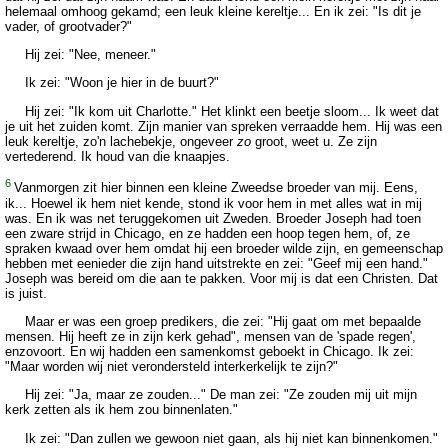
helemaal omhoog gekamd; een leuk kleine kereltje... En ik zei: "Is dit je
vader, of grootvader?"
Hij zei: "Nee, meneer."
Ik zei: "Woon je hier in de buurt?"
Hij zei: "Ik kom uit Charlotte." Het klinkt een beetje sloom... Ik weet dat
je uit het zuiden komt. Zijn manier van spreken verraadde hem. Hij was een
leuk kereltje, zo'n lachebekje, ongeveer
zo
groot, weet u. Ze zijn
vertederend. Ik houd van die knaapjes.
6
Vanmorgen zit hier binnen een kleine Zweedse broeder van mij. Eens,
ik... Hoewel ik hem niet kende, stond ik voor hem in met alles wat in mij
was. En ik was net teruggekomen uit Zweden. Broeder Joseph had toen
een zware strijd in Chicago, en ze hadden een hoop tegen hem, of, ze
spraken kwaad over hem omdat hij een broeder wilde zijn, en gemeenschap
hebben met eenieder die zijn hand uitstrekte en zei: "Geef mij een hand."
Joseph was bereid om die aan te pakken. Voor mij is dat een Christen. Dat
is juist.
Maar er was een groep predikers, die zei: "Hij gaat om met bepaalde
mensen. Hij heeft ze in zijn kerk gehad", mensen van de 'spade regen',
enzovoort. En wij hadden een samenkomst geboekt in Chicago. Ik zei:
"Maar worden wij niet verondersteld interkerkelijk te zijn?"
Hij zei: "Ja, maar ze zouden..." De man zei: "Ze zouden mij uit mijn
kerk zetten als ik hem zou binnenlaten."
Ik zei: "Dan zullen we gewoon niet gaan, als hij niet kan binnenkomen."