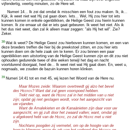
vijfendertig, veertig minuten, zo de Here wil.
Numeri 14... Ik zei dat omdat ik misschien een fout zou maken. Ik, ik...
Kijk, ik weet niet wat Hij zal gaan doen. Iets... Wel, Hij zou hier tot iets
kunnen komen in enkele ogenblikken, de Heilige Geest zou hierin kunnen
komen. Ik zie ernaar uit dat er iets gaat gebeuren. Ik weet het niet. Als ik
het dus niet weet, dan zal ik alleen maar zeggen: "als Hij het wil". Zie?
Zeker.
38
Wat ik weet? De Heilige Geest zou hierboven kunnen komen, en een van
deze broeders treffen die hier bij de preekstoel zitten, en zou hier iets
kunnen doen om de hele zaak om te keren. Er zou binnen een paar
ogenblikken een uitstorting van de Heilige Geest kunnen zijn en dit zou niet
ophouden gedurende twee of drie weken terwijl het dag en nacht
voortdurend doorgaat, heel de... Ik weet niet wat Hij gaat doen. En, weet u,
nogmaals, we zouden de bazuin kunnen horen klinken.
39
Numeri 14:41 tot en met 45, wij lezen het Woord van de Here nu.
Maar Mozes zeide: Waarom overtreedt gij alzo het bevel
des H
? Want dat zal geen voorspoed hebben.
EEREN
Trekt niet op, want de H
zal in het midden van u niet
EERE
zijn; opdat gij niet geslagen wordt, voor het aangezicht van
uw vijanden.
Want de Amalekieten en de Kanaänieten zijn daar voor uw
aangezicht, en gij zult door het zwaard vallen; want, omdat gij
u afgekeerd hebt van de H
, zo zal de H
met u niet
EERE
EERE
zijn.
Nochtans poogden zij vermetel, om op de hoogte van de
berg te klimmen; maar de ark van het verbond des H
en