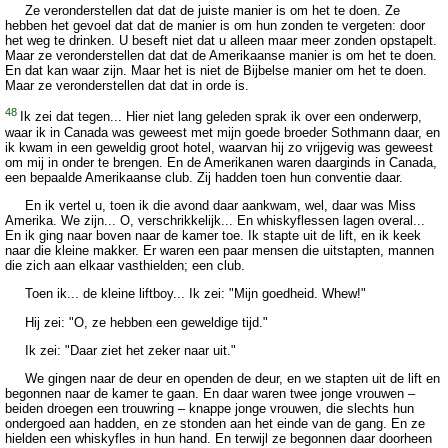
Ze veronderstellen dat dat de juiste manier is om het te doen. Ze
hebben het gevoel dat dat de manier is om hun zonden te vergeten: door
het weg te drinken. U beseft niet dat u alleen maar meer zonden opstapelt.
Maar ze veronderstellen dat dat de Amerikaanse manier is om het te doen.
En dat kan waar zijn. Maar het is niet de Bijbelse manier om het te doen.
Maar ze veronderstellen dat dat in orde is.
48
Ik zei dat tegen... Hier niet lang geleden sprak ik over een onderwerp,
waar ik in Canada was geweest met mijn goede broeder Sothmann daar, en
ik kwam in een geweldig groot hotel, waarvan hij zo vrijgevig was geweest
om mij in onder te brengen. En de Amerikanen waren daarginds in Canada,
een bepaalde Amerikaanse club. Zij hadden toen hun conventie daar.
En ik vertel u, toen ik die avond daar aankwam, wel, daar was Miss
Amerika. We zijn... O, verschrikkelijk... En whiskyflessen lagen overal...
En ik ging naar boven naar de kamer toe. Ik stapte uit de lift, en ik keek
naar die kleine makker. Er waren een paar mensen die uitstapten, mannen
die zich aan elkaar vasthielden; een club.
Toen ik... de kleine liftboy... Ik zei: "Mijn goedheid. Whew!"
Hij zei: "O, ze hebben een geweldige tijd."
Ik zei: "Daar ziet het zeker naar uit."
We gingen naar de deur en openden de deur, en we stapten uit de lift en
begonnen naar de kamer te gaan. En daar waren twee jonge vrouwen –
beiden droegen een trouwring – knappe jonge vrouwen, die slechts hun
ondergoed aan hadden, en ze stonden aan het einde van de gang. En ze
hielden een whiskyfles in hun hand. En terwijl ze begonnen daar doorheen