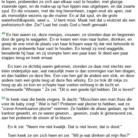
te lopen, probeerden ze zich aan elkaar vast te houden, met glazige
starende ogen, en de make-up op hun lippen was uitgelopen, en dat zwarte
spul. En die vrouwen, met die ring hieromheen, zagen eruit als apen, niet
als menselijke wezens op die manier. En al dat spul, en die grote
waterhoofdkapsels, weet u... U bent mooi. Maak niet dat u eruitziet als een
prehistorisch dier. Zie? Laat het zoals God u heeft gemaakt.
49
En hier waren ze, deze meisjes, vrouwen; ze stonden daar en begonnen
door de gang te waggelen. En er kwam een man naar buiten, dronken, en
greep de ene rond de plaats van haar lichaam waar hij dat niet behoorde te
doen, en probeerde haar vast te houden. En terwijl zij rond waggelde,
benaderde hij haar, en zij stompte hem een paar keer. Ik deed een paar
stapjes terug en keek ernaar.
En toen ze dichtbij waren gekomen, stonden ze daar met slechts een
klein onderjurkje aan, wat natuurlijk meer is dan sommigen van hen dragen,
en dan hadden ze deze fles. Een van hen gaf de andere een slok, en deze
andere nam een grote teug uit deze fles whisky. En ze trok dit rokje zo
hoog op als ze kon en schopte haar voeten omhoog in de lucht en
schreeuwde:"Whoopie." Ze zei: "Dit is een goede tijd hebben. Dit is leven!"
50
Ik keek naar die beide vingers. Ik dacht: "Misschien een man thuis die
voor de baby zorgt." Wat is het? Proberen wat plezier te hebben, wat ze
"zuiver Amerikaanse plezier" noemen. Ze hadden de afwas gedaan, op het
kantoor gewerkt, en ze waren gewoon... gewoon, zoals ik gisteravond zei,
aan het proberen de stoom af te blazen.
En ik zei: "Neem me niet kwalijk. Dat is niet leven; dat is dood."
Toen keek ze om zich heen en zei: "Wil je wat drinken uit mijn fles?"