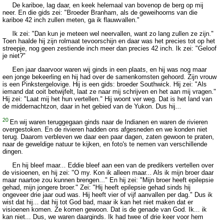
De kariboe, lag daar, en keek helemaal van bovenop de berg op mij
neer. En die gids zei: "Broeder Branham, als de geweihoorns van die
kariboe 42 inch zullen meten, ga ik flauwvallen."
Ik zei: "Dan kun je meteen wel neervallen, want zo lang zullen ze zijn."
Toen haalde hij zijn rolmaat tevoorschijn en daar was het precies tot op het
streepje, nog geen zestiende inch meer dan precies 42 inch. Ik zei: "Geloof
je niet?"
Een jaar daarvoor waren wij ginds in een plaats, en hij was nog maar
een jonge bekeerling en hij had over de samenkomsten gehoord. Zijn vrouw
is een Pinkstergelovige. Hij is een gids: broeder Southwick. Hij zei: "Als
iemand dat ooit betwijfelt, laat ze naar mij schrijven en het aan mij vragen."
Hij zei: "Laat mij het hun vertellen." Hij woont ver weg. Dat is het land van
de middernachtzon, daar in het gebied van de Yukon. Dus hij...
20
En wij waren teruggegaan ginds naar de Indianen en waren de rivieren
overgestoken. En de rivieren hadden ons afgesneden en we konden niet
terug. Daarom verbleven we daar een paar dagen, zaten gewoon te praten,
naar de geweldige natuur te kijken, en foto's te nemen van verschillende
dingen.
En hij bleef maar... Eddie bleef aan een van de predikers vertellen over
de visioenen, en hij zei: "O my. Kon ik alleen maar... Als ik mijn broer daar
maar naartoe zou kunnen brengen..." En hij zei: "Mijn broer heeft epilepsie
gehad, mijn jongere broer." Zei: "Hij heeft epilepsie gehad sinds hij
ongeveer drie jaar oud was. Hij heeft vier of vijf aanvallen per dag." Dus ik
wist dat hij... dat hij tot God bad, maar ik kan het niet maken dat er
visioenen komen. Ze komen gewoon. Dat is de genade van God. Ik... ik
kan niet... Dus, we waren daarginds. Ik had twee of drie keer voor hem