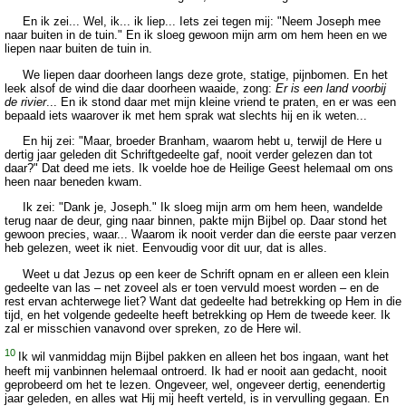
En ik zei... Wel, ik... ik liep... Iets zei tegen mij: "Neem Joseph mee
naar buiten in de tuin." En ik sloeg gewoon mijn arm om hem heen en we
liepen naar buiten de tuin in.
We liepen daar doorheen langs deze grote, statige, pijnbomen. En het
leek alsof de wind die daar doorheen waaide, zong:
Er is een land voorbij
de rivier
... En ik stond daar met mijn kleine vriend te praten, en er was een
bepaald iets waarover ik met hem sprak wat slechts hij en ik weten...
En hij zei: "Maar, broeder Branham, waarom hebt u, terwijl de Here u
dertig jaar geleden dit Schriftgedeelte gaf, nooit verder gelezen dan tot
daar?" Dat deed me iets. Ik voelde hoe de Heilige Geest helemaal om ons
heen naar beneden kwam.
Ik zei: "Dank je, Joseph." Ik sloeg mijn arm om hem heen, wandelde
terug naar de deur, ging naar binnen, pakte mijn Bijbel op. Daar stond het
gewoon precies, waar... Waarom ik nooit verder dan die eerste paar verzen
heb gelezen, weet ik niet. Eenvoudig voor dit uur, dat is alles.
Weet u dat Jezus op een keer de Schrift opnam en er alleen een klein
gedeelte van las – net zoveel als er toen vervuld moest worden – en de
rest ervan achterwege liet? Want dat gedeelte had betrekking op Hem in die
tijd, en het volgende gedeelte heeft betrekking op Hem de tweede keer. Ik
zal er misschien vanavond over spreken, zo de Here wil.
10
Ik wil vanmiddag mijn Bijbel pakken en alleen het bos ingaan, want het
heeft mij vanbinnen helemaal ontroerd. Ik had er nooit aan gedacht, nooit
geprobeerd om het te lezen. Ongeveer, wel, ongeveer dertig, eenendertig
jaar geleden, en alles wat Hij mij heeft verteld, is in vervulling gegaan. En