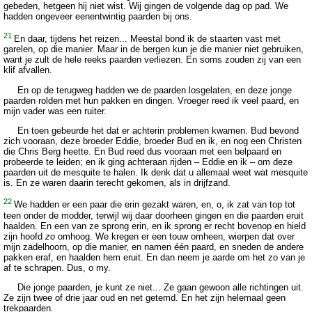
gebeden, hetgeen hij niet wist. Wij gingen de volgende dag op pad. We
hadden ongeveer eenentwintig paarden bij ons.
21
En daar, tijdens het reizen... Meestal bond ik de staarten vast met
garelen, op die manier. Maar in de bergen kun je die manier niet gebruiken,
want je zult de hele reeks paarden verliezen. En soms zouden zij van een
klif afvallen.
En op de terugweg hadden we de paarden losgelaten, en deze jonge
paarden rolden met hun pakken en dingen. Vroeger reed ik veel paard, en
mijn vader was een ruiter.
En toen gebeurde het dat er achterin problemen kwamen. Bud bevond
zich vooraan, deze broeder Eddie, broeder Bud en ik, en nog een Christen
die Chris Berg heette. En Bud reed dus vooraan met een belpaard en
probeerde te leiden; en ik ging achteraan rijden – Eddie en ik – om deze
paarden uit de mesquite te halen. Ik denk dat u allemaal weet wat mesquite
is. En ze waren daarin terecht gekomen, als in drijfzand.
22
We hadden er een paar die erin gezakt waren, en, o, ik zat van top tot
teen onder de modder, terwijl wij daar doorheen gingen en die paarden eruit
haalden. En een van ze sprong erin, en ik sprong er recht bovenop en hield
zijn hoofd
zo
omhoog. We kregen er een touw omheen, wierpen dat over
mijn zadelhoorn, op die manier, en namen één paard, en sneden de andere
pakken eraf, en haalden hem eruit. En dan neem je aarde om het zo van je
af te schrapen. Dus, o my.
Die jonge paarden, je kunt ze niet... Ze gaan gewoon alle richtingen uit.
Ze zijn twee of drie jaar oud en net getemd. En het zijn helemaal geen
trekpaarden.