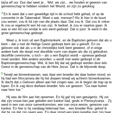
bijna elf uur. Dus dan weet je... Wel, we zijn... we houden er gewoon van
gemeenschap te hebben rondom het Woord, en zijn zo gelukkig.
4
En ik weet dat u een geweldige tijd in de school hebt gehad, of op de
conventie in de Tabernakel. Weet u wat, mensen? Als ik hier in de buurt
zou wonen, zou ik lid zijn van die plaats daar. Dat zou ik. Dat zou ik zeker.
Ik zou er regelrecht een lid van zijn. Ik bedoel, ik zou er naartoe gaan. Ik
was er een lid van omdat ik erin werd gedoopt. Dat is juist. Ik werd in die
grote gemeenschap gedoopt.
Weet u, ik kom uit een Baptistenkerk, en de Baptisten geloven dat als u
bent – dat u met de Heilige Geest gedoopt bent als u gelooft. En ze
geloven ook dat als u in de christelijke kerk bent geweest, of in enige
andere kerk die doopt met dezelfde vorm van dopen als die zij gebruiken,
dezelfde ceremonie, u toch – als u een Baptist wordt – opnieuw gedoopt
moet worden. Met andere woorden: u wordt met water gedoopt in de
Baptistengemeenschap. Wel, ik ben blij dat wij gedoopt worden door één
Geest in de gemeenschap van de Here Jezus. Dat is de blijvende doop.
5
Terwijl we binnenkwamen, was daar een broeder die daar buiten stond, en
hij had een filmcamera die hij liet draaien terwijl wij achterin binnenkwamen.
Ik dacht dat u
Geloven alleen
aan het zingen was, en ik begon de trap op te
lopen. En ik zag deze dierbare broeder. Iets zei gewoon: "Ga naar buiten
naar hem toe."
Hij was de film aan het opnemen. En hij gaf mij een getuigenis. Hij zei
dat zijn vrouw tien jaar geleden een kanker had, ginds in Pennsylvania... Zij
werd in een van onze samenkomsten, een van onze eerste, genezen van
kanker. En hier is hij vandaag helemaal hier... een broeder Roe, geloof ik
dat hij zei dat zijn naam was. En daar stond een klein kereltje met zijn haar