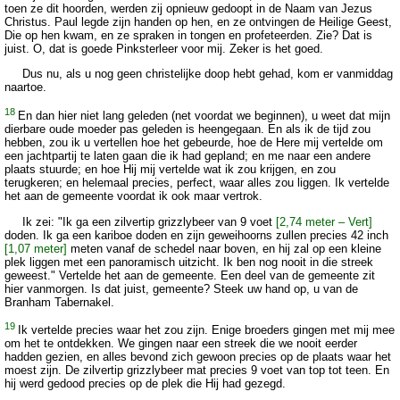
toen ze dit hoorden, werden zij opnieuw gedoopt in de Naam van Jezus
Christus. Paul legde zijn handen op hen, en ze ontvingen de Heilige Geest,
Die op hen kwam, en ze spraken in tongen en profeteerden. Zie? Dat is
juist. O, dat is goede Pinksterleer voor mij. Zeker is het goed.
Dus nu, als u nog geen christelijke doop hebt gehad, kom er vanmiddag
naartoe.
18
En dan hier niet lang geleden (net voordat we beginnen), u weet dat mijn
dierbare oude moeder pas geleden is heengegaan. En als ik de tijd zou
hebben, zou ik u vertellen hoe het gebeurde, hoe de Here mij vertelde om
een jachtpartij te laten gaan die ik had gepland; en me naar een andere
plaats stuurde; en hoe Hij mij vertelde wat ik zou krijgen, en zou
terugkeren; en helemaal precies, perfect, waar alles zou liggen. Ik vertelde
het aan de gemeente voordat ik ook maar vertrok.
Ik zei: "Ik ga een zilvertip grizzlybeer van 9 voet
[2,74 meter – Vert]
doden. Ik ga een kariboe doden en zijn geweihoorns zullen precies 42 inch
[1,07 meter]
meten vanaf de schedel naar boven, en hij zal op een kleine
plek liggen met een panoramisch uitzicht. Ik ben nog nooit in die streek
geweest." Vertelde het aan de gemeente. Een deel van de gemeente zit
hier vanmorgen. Is dat juist, gemeente? Steek uw hand op, u van de
Branham Tabernakel.
19
Ik vertelde precies waar het zou zijn. Enige broeders gingen met mij mee
om het te ontdekken. We gingen naar een streek die we nooit eerder
hadden gezien, en alles bevond zich gewoon precies op de plaats waar het
moest zijn. De zilvertip grizzlybeer mat precies 9 voet van top tot teen. En
hij werd gedood precies op de plek die Hij had gezegd.