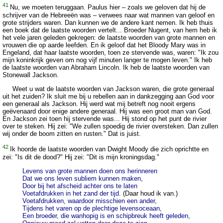
41
Nu, we moeten teruggaan. Paulus hier – zoals we geloven dat hij de
schrijver van de Hebreeën was – verwees naar wat mannen van geloof en
grote strijders waren. Dan kunnen we de andere kant nemen. Ik heb thuis
een boek dat de laatste woorden vertelt... Broeder Nugent, van hem heb ik
het vele jaren geleden gekregen: de laatste woorden van grote mannen en
vrouwen die op aarde leefden. En ik geloof dat het Bloody Mary was in
Engeland, dat haar laatste woorden, toen ze stervende was, waren: "Ik zou
mijn koninkrijk geven om nog vijf minuten langer te mogen leven." Ik heb
de laatste woorden van Abraham Lincoln. Ik heb de laatste woorden van
Stonewall Jackson.
Weet u wat de laatste woorden van Jackson waren, die grote generaal
uit het zuiden? Ik sluit me bij u rebellen aan in dankzegging aan God voor
een generaal als Jackson. Hij werd wat mij betreft nog nooit ergens
geëvenaard door enige andere generaal. Hij was een groot man van God.
En Jackson zei toen hij stervende was... Hij stond op het punt de rivier
over te steken. Hij zei: "We zullen spoedig de rivier oversteken. Dan zullen
wij onder de boom zitten en rusten." Dat is juist.
42
Ik hoorde de laatste woorden van Dwight Moody die zich oprichtte en
zei: "Is dit de dood?" Hij zei: "Dit is mijn kroningsdag."
Levens van grote mannen doen ons herinneren
Dat we ons leven subliem kunnen maken,
Door bij het afscheid achter ons te laten
Voetafdrukken in het zand der tijd.
(Daar houd ik van.)
Voetafdrukken, waardoor misschien een ander,
Tijdens het varen op de plechtige levensoceaan,
Een broeder, die wanhopig is en schipbreuk heeft geleden,