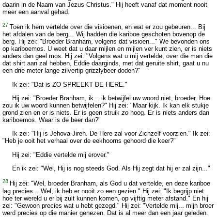
daarin in de Naam van Jezus Christus." Hij heeft vanaf dat moment nooit
meer een aanval gehad.
27
Toen ik hem vertelde over die visioenen, en wat er zou gebeuren... Bij
het afdalen van de berg... Wij hadden die kariboe geschoten bovenop de
berg. Hij zei: "Broeder Branham, volgens dat visioen..." We bevonden ons
op kariboemos. U weet dat u daar mijlen en mijlen ver kunt zien, er is niets
anders dan geel mos. Hij zei: "Volgens wat u mij vertelde, over die man die
dat shirt aan zal hebben, Eddie daarginds, met dat geruite shirt, gaat u nu
een drie meter lange zilvertip grizzlybeer doden?"
Ik zei: "Dat is ZO SPREEKT DE HERE."
Hij zei: "Broeder Branham, ik... ik betwijfel uw woord niet, broeder. Hoe
zou ik uw woord kunnen betwijfelen?" Hij zei: "Maar kijk. Ik kan elk stukje
grond zien en er is niets. Er is geen struik
zo
hoog. Er is niets anders dan
kariboemos. Waar is de beer dan?"
Ik zei: "Hij is Jehova-Jireh. De Here zal voor Zichzelf voorzien." Ik zei:
"Heb je ooit het verhaal over de eekhoorns gehoord die keer?"
Hij zei: "Eddie vertelde mij erover."
En ik zei: "Wel, Hij is nog steeds God. Als Hij zegt dat hij er zal zijn..."
28
Hij zei: "Wel, broeder Branham, als God u dat vertelde, en deze kariboe
lag precies... Wel, ik heb er nooit zo een gezien." Hij zei: "Ik begrijp niet
hoe ter wereld u er bij zult kunnen komen, op vijftig meter afstand." En hij
zei: "Gewoon precies wat u hebt gezegd." Hij zei: "Vertelde mij... mijn broer
werd precies op die manier genezen. Dat is al meer dan een jaar geleden.