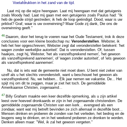
Voetafdrukken in het zand van de tijd.
Laat mij op die wijze heengaan. Laat mij heengaan met dat getuigenis
zoals Moody had. Laat mij gaan met een getuigenis zoals Paulus had: "Ik
heb de goede strijd gestreden; ik heb de loop geëindigd. Dood, waar is uw
prikkel? Graf, waar is uw overwinning? Maar Gode zij dank, Die ons de
overwinning geeft."
46
Daarom, door het terug te voeren naar het Oude Testament, trok ik deze
conclusies voor een kleine boodschap nu:
Veronderstellen
. Webster, ik
heb het hier opgeschreven; Webster zegt dat
veronderstellen
betekent: 'het
wagen zonder werkelijke autoriteit'. Dat is veronderstellen. Of, tussen
haakjes, zegt hij, Webster, 'het als vanzelfsprekend nemen', 'het gewoon
als vanzelfsprekend aannemen', of 'wagen zonder autoriteit', of 'iets gewoon
als vanzelfsprekend aannemen'.
Nu, dat is iets wat de gemeente niet moet doen. U bent niet zeker van
uzelf als u het slechts veronderstelt, want u beschouwt het gewoon als
vanzelfsprekend. Nu, we hebben... Elk jaar nemen we vakantie. De... Het
spijt mij om dit te zeggen, maar je ziet het toch. De gemiddelde
Amerikaanse Christen, zogenaamd...
47
Billy Graham maakte een keer dezelfde opmerking, als u zijn artikel
leest over hoeveel dronkaards er zijn in het zogenaamde christendom. De
gemiddelde zogenaamde Christen van een kerk... evengoed als een
zondaar, want wat mij betreft bevinden ze zich allemaal in dezelfde boot...
Mensen drinken en proberen de zonden van het verleden, het bedrog en de
leugens weg te drinken, en in het weekend proberen ze dronken te worden.
Denken alleen maar: "Wel, ik zal het gewoon vergeten."