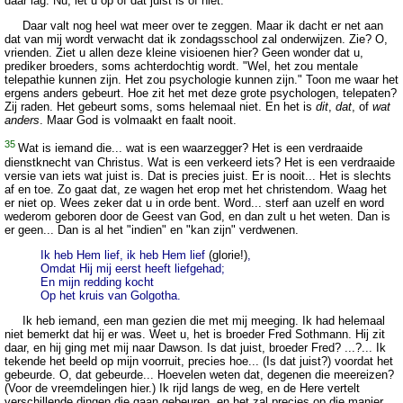
daar lag. Nu, let u op of dat juist is of niet.
Daar valt nog heel wat meer over te zeggen. Maar ik dacht er net aan
dat van mij wordt verwacht dat ik zondagsschool zal onderwijzen. Zie? O,
vrienden. Ziet u allen deze kleine visioenen hier? Geen wonder dat u,
prediker broeders, soms achterdochtig wordt. "Wel, het zou mentale
telepathie kunnen zijn. Het zou psychologie kunnen zijn." Toon me waar het
ergens anders gebeurt. Hoe zit het met deze grote psychologen, telepaten?
Zij raden. Het gebeurt soms, soms helemaal niet. En het is
dit
,
dat
, of
wat
anders
. Maar God is volmaakt en faalt nooit.
35
Wat is iemand die... wat is een waarzegger? Het is een verdraaide
dienstknecht van Christus. Wat is een verkeerd iets? Het is een verdraaide
versie van iets wat juist is. Dat is precies juist. Er is nooit... Het is slechts
af en toe. Zo gaat dat, ze wagen het erop met het christendom. Waag het
er niet op. Wees zeker dat u in orde bent. Word... sterf aan uzelf en word
wederom geboren door de Geest van God, en dan zult u het weten. Dan is
er geen... Dan is al het "indien" en "kan zijn" verdwenen.
Ik heb Hem lief, ik heb Hem lief
(glorie!)
,
Omdat Hij mij eerst heeft liefgehad;
En mijn redding kocht
Op het kruis van Golgotha.
Ik heb iemand, een man gezien die met mij meeging. Ik had helemaal
niet bemerkt dat hij er was. Weet u, het is broeder Fred Sothmann. Hij zit
daar, en hij ging met mij naar Dawson. Is dat juist, broeder Fred? ...?... Ik
tekende het beeld op mijn voorruit, precies hoe... (Is dat juist?) voordat het
gebeurde. O, dat gebeurde... Hoevelen weten dat, degenen die meereizen?
(Voor de vreemdelingen hier.) Ik rijd langs de weg, en de Here vertelt
verschillende dingen die gaan gebeuren, en het zal precies op die manier