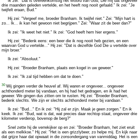
Ik zei: "Dat is overeenkomstig het Woord van God, Die mij dat ongeveer
drie maanden geleden vertelde, en het heeft nog nooit gefaald." Ik zei: "Je
twijfelt eraan, Bud."
Hij zei: "Vergeef me, broeder Branham. Ik twijfel niet." Zei: "Mijn hart is
zo... Ik... ik kan het gewoon niet begrijpen." Zei: "Waar zit de beer dan?"
Ik zei: "Ik weet het niet." Ik zei: "God heeft hem hier ergens."
Hij zei: "Bedenk eens: een beer die ik nog nooit heb gezien, en een
waarvan God u vertelde..." Hij zei: "Dat is dezelfde God Die u vertelde over
mijn broer."
Ik zei: "Absoluut."
Hij zei: "Broeder Branham, plaats een kogel in uw geweer."
Ik zei: "Ik zal tijd hebben om dat te doen."
30
Wij gingen verder de heuvel af. Wij waren er ongeveer... ongeveer
achthonderd meter bij vandaan, en hij had het gedragen, en ik had het
geweer. We gingen dus zitten om te rusten. Hij zei: "Broeder Branham,
bedenk slechts. We zijn er slechts achthonderd meter bij vandaan."
Ik zei: "Bud..." En ik zei: "Hij zal er zijn. Maak je geen zorgen." En ik
keek. Ik zei: "Bud, wat is dat, wat precies daar rechtop staat, ongeveer drie
kilometer verderop, bovenop de berg?"
Snel zette hij de verrekijker op en zei: "Broeder Branham, het ziet eruit
als een melkkoe." Hij zei: "Het is een grizzlybeer, zo helpe mij. En kijk naar
dat grijze haar dat opwaait in die zonsondergang van vanmiddag. Het is een