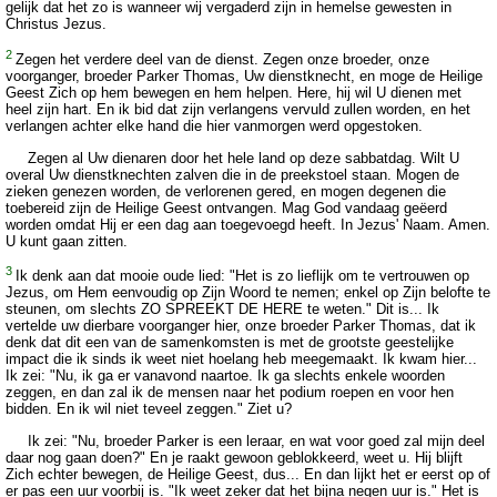
gelijk dat het zo is wanneer wij vergaderd zijn in hemelse gewesten in
Christus Jezus.
2
Zegen het verdere deel van de dienst. Zegen onze broeder, onze
voorganger, broeder Parker Thomas, Uw dienstknecht, en moge de Heilige
Geest Zich op hem bewegen en hem helpen. Here, hij wil U dienen met
heel zijn hart. En ik bid dat zijn verlangens vervuld zullen worden, en het
verlangen achter elke hand die hier vanmorgen werd opgestoken.
Zegen al Uw dienaren door het hele land op deze sabbatdag. Wilt U
overal Uw dienstknechten zalven die in de preekstoel staan. Mogen de
zieken genezen worden, de verlorenen gered, en mogen degenen die
toebereid zijn de Heilige Geest ontvangen. Mag God vandaag geëerd
worden omdat Hij er een dag aan toegevoegd heeft. In Jezus' Naam. Amen.
U kunt gaan zitten.
3
Ik denk aan dat mooie oude lied: "Het is zo lieflijk om te vertrouwen op
Jezus, om Hem eenvoudig op Zijn Woord te nemen; enkel op Zijn belofte te
steunen, om slechts ZO SPREEKT DE HERE te weten." Dit is... Ik
vertelde uw dierbare voorganger hier, onze broeder Parker Thomas, dat ik
denk dat dit een van de samenkomsten is met de grootste geestelijke
impact die ik sinds ik weet niet hoelang heb meegemaakt. Ik kwam hier...
Ik zei: "Nu, ik ga er vanavond naartoe. Ik ga slechts enkele woorden
zeggen, en dan zal ik de mensen naar het podium roepen en voor hen
bidden. En ik wil niet teveel zeggen." Ziet u?
Ik zei: "Nu, broeder Parker is een leraar, en wat voor goed zal mijn deel
daar nog gaan doen?" En je raakt gewoon geblokkeerd, weet u. Hij blijft
Zich echter bewegen, de Heilige Geest, dus... En dan lijkt het er eerst op of
er pas een uur voorbij is. "Ik weet zeker dat het bijna negen uur is." Het is