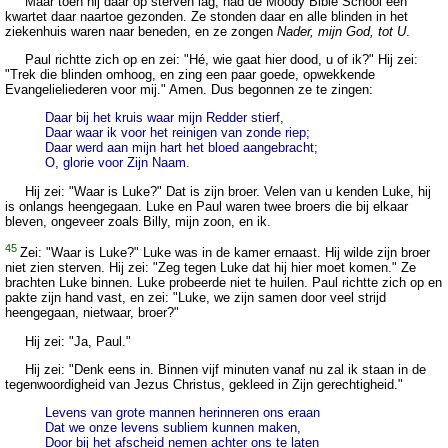
Maar toen hij daar op sterven lag, had de Moody Bible School een
kwartet daar naartoe gezonden. Ze stonden daar en alle blinden in het
ziekenhuis waren naar beneden, en ze zongen
Nader, mijn God, tot U
.
Paul richtte zich op en zei: "Hé, wie gaat hier dood, u of ik?" Hij zei:
"Trek die blinden omhoog, en zing een paar goede, opwekkende
Evangelieliederen voor mij." Amen. Dus begonnen ze te zingen:
Daar bij het kruis waar mijn Redder stierf,
Daar waar ik voor het reinigen van zonde riep;
Daar werd aan mijn hart het bloed aangebracht;
O, glorie voor Zijn Naam.
Hij zei: "Waar is Luke?" Dat is zijn broer. Velen van u kenden Luke, hij
is onlangs heengegaan. Luke en Paul waren twee broers die bij elkaar
bleven, ongeveer zoals Billy, mijn zoon, en ik.
45
Zei: "Waar is Luke?" Luke was in de kamer ernaast. Hij wilde zijn broer
niet zien sterven. Hij zei: "Zeg tegen Luke dat hij hier moet komen." Ze
brachten Luke binnen. Luke probeerde niet te huilen. Paul richtte zich op en
pakte zijn hand vast, en zei: "Luke, we zijn samen door veel strijd
heengegaan, nietwaar, broer?"
Hij zei: "Ja, Paul."
Hij zei: "Denk eens in. Binnen vijf minuten vanaf nu zal ik staan in de
tegenwoordigheid van Jezus Christus, gekleed in Zijn gerechtigheid."
Levens van grote mannen herinneren ons eraan
Dat we onze levens subliem kunnen maken,
Door bij het afscheid nemen achter ons te laten