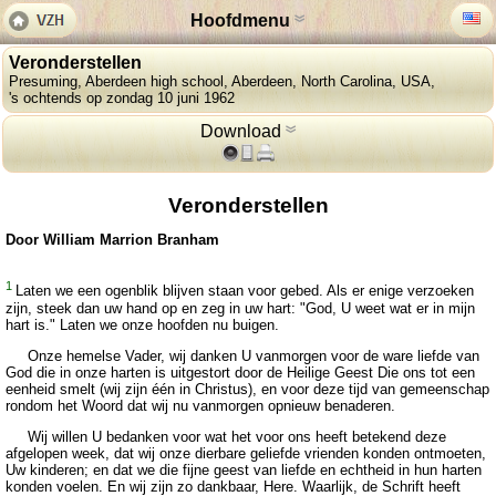
Hoofdmenu
Veronderstellen
Presuming, Aberdeen high school, Aberdeen, North Carolina, USA,
's ochtends op zondag 10 juni 1962
Download
Veronderstellen
Door William Marrion Branham
1
Laten we een ogenblik blijven staan voor gebed. Als er enige verzoeken
zijn, steek dan uw hand op en zeg in uw hart: "God, U weet wat er in mijn
hart is." Laten we onze hoofden nu buigen.
Onze hemelse Vader, wij danken U vanmorgen voor de ware liefde van
God die in onze harten is uitgestort door de Heilige Geest Die ons tot een
eenheid smelt (wij zijn één in Christus), en voor deze tijd van gemeenschap
rondom het Woord dat wij nu vanmorgen opnieuw benaderen.
Wij willen U bedanken voor wat het voor ons heeft betekend deze
afgelopen week, dat wij onze dierbare geliefde vrienden konden ontmoeten,
Uw kinderen; en dat we die fijne geest van liefde en echtheid in hun harten
konden voelen. En wij zijn zo dankbaar, Here. Waarlijk, de Schrift heeft