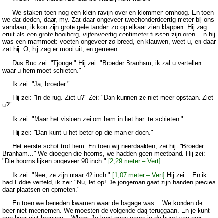
We staken toen nog een klein ravijn over en klommen omhoog. En toen
we dat deden, daar, my. Zat daar ongeveer tweehonderddertig meter bij ons
vandaan; ik kon zijn grote gele tanden zo op elkaar zien klappen. Hij zag
eruit als een grote hooiberg, vijfenveertig centimeter tussen zijn oren. En hij
was een mammoet: voeten ongeveer
zo
breed, en klauwen, weet u, en daar
zat hij. O, hij zag er mooi uit, en gemeen.
Dus Bud zei: "Tjonge." Hij zei: "Broeder Branham, ik zal u vertellen
waar u hem moet schieten."
Ik zei: "Ja, broeder."
Hij zei: "In de rug. Ziet u?" Zei: "Dan kunnen ze niet meer opstaan. Ziet
u?"
Ik zei: "Maar het visioen zei om hem in het hart te schieten."
Hij zei: "Dan kunt u het beter op die manier doen."
Het eerste schot trof hem. En toen wij neerdaalden, zei hij: "Broeder
Branham..." We droegen die hoorns, we hadden geen meetband. Hij zei:
"Die hoorns lijken ongeveer 90 inch."
[2,29 meter – Vert]
Ik zei: "Nee, ze zijn maar 42 inch."
[1,07 meter – Vert]
Hij zei... En ik
had Eddie verteld, ik zei: "Nu, let op! De jongeman gaat zijn handen precies
daar plaatsen en opmeten."
En toen we beneden kwamen waar de bagage was... We konden de
beer niet meenemen. We moesten de volgende dag teruggaan. En je kunt
een beer niet brengen... Whew. Je kunt geen paard in de buurt van een