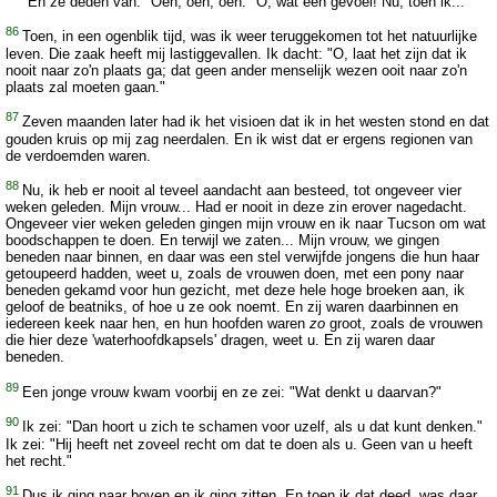
En ze deden van: "Oeh, oeh, oeh." O, wat een gevoel! Nu, toen ik...
86
Toen, in een ogenblik tijd, was ik weer teruggekomen tot het natuurlijke
leven. Die zaak heeft mij lastiggevallen. Ik dacht: "O, laat het zijn dat ik
nooit naar zo'n plaats ga; dat geen ander menselijk wezen ooit naar zo'n
plaats zal moeten gaan."
87
Zeven maanden later had ik het visioen dat ik in het westen stond en dat
gouden kruis op mij zag neerdalen. En ik wist dat er ergens regionen van
de verdoemden waren.
88
Nu, ik heb er nooit al teveel aandacht aan besteed, tot ongeveer vier
weken geleden. Mijn vrouw... Had er nooit in deze zin erover nagedacht.
Ongeveer vier weken geleden gingen mijn vrouw en ik naar Tucson om wat
boodschappen te doen. En terwijl we zaten... Mijn vrouw, we gingen
beneden naar binnen, en daar was een stel verwijfde jongens die hun haar
getoupeerd hadden, weet u, zoals de vrouwen doen, met een pony naar
beneden gekamd voor hun gezicht, met deze hele hoge broeken aan, ik
geloof de beatniks, of hoe u ze ook noemt. En zij waren daarbinnen en
iedereen keek naar hen, en hun hoofden waren
zo
groot, zoals de vrouwen
die hier deze 'waterhoofdkapsels' dragen, weet u. En zij waren daar
beneden.
89
Een jonge vrouw kwam voorbij en ze zei: "Wat denkt u daarvan?"
90
Ik zei: "Dan hoort u zich te schamen voor uzelf, als u dat kunt denken."
Ik zei: "Hij heeft net zoveel recht om dat te doen als u. Geen van u heeft
het recht."
91
Dus ik ging naar boven en ik ging zitten. En toen ik dat deed, was daar