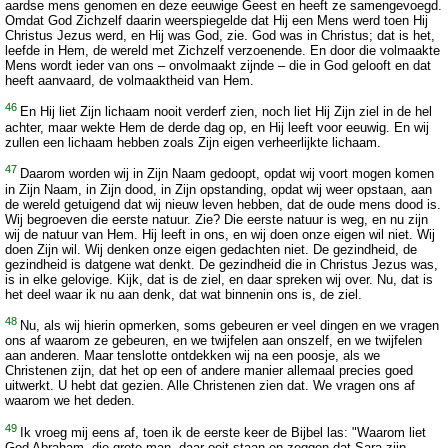
aardse mens genomen en deze eeuwige Geest en heeft ze samengevoegd.
Omdat God Zichzelf daarin weerspiegelde dat Hij een Mens werd toen Hij
Christus Jezus werd, en Hij was God, zie. God was in Christus; dat is het,
leefde in Hem, de wereld met Zichzelf verzoenende. En door die volmaakte
Mens wordt ieder van ons – onvolmaakt zijnde – die in God gelooft en dat
heeft aanvaard, de volmaaktheid van Hem.
46
En Hij liet Zijn lichaam nooit verderf zien, noch liet Hij Zijn ziel in de hel
achter, maar wekte Hem de derde dag op, en Hij leeft voor eeuwig. En wij
zullen een lichaam hebben zoals Zijn eigen verheerlijkte lichaam.
47
Daarom worden wij in Zijn Naam gedoopt, opdat wij voort mogen komen
in Zijn Naam, in Zijn dood, in Zijn opstanding, opdat wij weer opstaan, aan
de wereld getuigend dat wij nieuw leven hebben, dat de oude mens dood is.
Wij begroeven die eerste natuur. Zie? Die eerste natuur is weg, en nu zijn
wij de natuur van Hem. Hij leeft in ons, en wij doen onze eigen wil niet. Wij
doen Zijn wil. Wij denken onze eigen gedachten niet. De gezindheid, de
gezindheid is datgene wat denkt. De gezindheid die in Christus Jezus was,
is in elke gelovige. Kijk, dat is de ziel, en daar spreken wij over. Nu, dat is
het deel waar ik nu aan denk, dat wat binnenin ons is, de ziel.
48
Nu, als wij hierin opmerken, soms gebeuren er veel dingen en we vragen
ons af waarom ze gebeuren, en we twijfelen aan onszelf, en we twijfelen
aan anderen. Maar tenslotte ontdekken wij na een poosje, als we
Christenen zijn, dat het op een of andere manier allemaal precies goed
uitwerkt. U hebt dat gezien. Alle Christenen zien dat. We vragen ons af
waarom we het deden.
49
Ik vroeg mij eens af, toen ik de eerste keer de Bijbel las: "Waarom liet
God Abraham, die grote man, daar ooit staan en zeggen dat Sara zijn