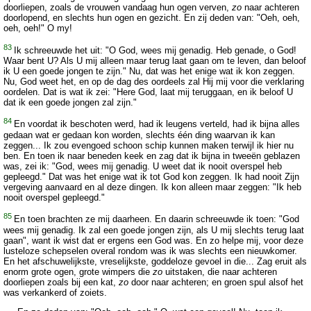
doorliepen, zoals de vrouwen vandaag hun ogen verven,
zo
naar achteren
doorlopend, en slechts hun ogen en gezicht. En zij deden van: "Oeh, oeh,
oeh, oeh!" O my!
83
Ik schreeuwde het uit: "O God, wees mij genadig. Heb genade, o God!
Waar bent U? Als U mij alleen maar terug laat gaan om te leven, dan beloof
ik U een goede jongen te zijn." Nu, dat was het enige wat ik kon zeggen.
Nu, God weet het, en op de dag des oordeels zal Hij mij voor die verklaring
oordelen. Dat is wat ik zei: "Here God, laat mij teruggaan, en ik beloof U
dat ik een goede jongen zal zijn."
84
En voordat ik beschoten werd, had ik leugens verteld, had ik bijna alles
gedaan wat er gedaan kon worden, slechts één ding waarvan ik kan
zeggen... Ik zou evengoed schoon schip kunnen maken terwijl ik hier nu
ben. En toen ik naar beneden keek en zag dat ik bijna in tweeën geblazen
was, zei ik: "God, wees mij genadig. U weet dat ik nooit overspel heb
gepleegd." Dat was het enige wat ik tot God kon zeggen. Ik had nooit Zijn
vergeving aanvaard en al deze dingen. Ik kon alleen maar zeggen: "Ik heb
nooit overspel gepleegd."
85
En toen brachten ze mij daarheen. En daarin schreeuwde ik toen: "God
wees mij genadig. Ik zal een goede jongen zijn, als U mij slechts terug laat
gaan", want ik wist dat er ergens een God was. En zo helpe mij, voor deze
lusteloze schepselen overal rondom was ik was slechts een nieuwkomer.
En het afschuwelijkste, vreselijkste, goddeloze gevoel in die... Zag eruit als
enorm grote ogen, grote wimpers die
zo
uitstaken, die naar achteren
doorliepen zoals bij een kat,
zo
door naar achteren; en groen spul alsof het
was verkankerd of zoiets.