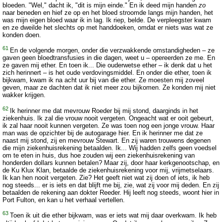
bloeden. "Wel," dacht ik, "dit is mijn einde." En ik deed mijn handen
zo
naar beneden en hief ze op en het bloed stroomde langs mijn handen, het
was mijn eigen bloed waar ik in lag. Ik riep, belde. De verpleegster kwam
en ze dweilde het slechts op met handdoeken, omdat er niets was wat ze
konden doen.
61
En de volgende morgen, onder die verzwakkende omstandigheden – ze
gaven geen bloedtransfusies in die dagen, weet u – opereerden ze me. En
ze gaven mij ether. En toen ik... Die ouderwetse ether – ik denk dat u het
zich herinnert – is het oude verdovingsmiddel. En onder die ether, toen ik
bijkwam, kwam ik na acht uur bij van die ether. Ze moesten mij zoveel
geven, maar ze dachten dat ik niet meer zou bijkomen. Ze konden mij niet
wakker krijgen.
62
Ik herinner me dat mevrouw Roeder bij mij stond, daarginds in het
ziekenhuis. Ik zal die vrouw nooit vergeten. Ongeacht wat er ooit gebeurt,
ik zal haar nooit kunnen vergeten. Ze was toen nog een jonge vrouw. Haar
man was de opzichter bij de autogarage hier. En ik herinner me dat ze
naast mij stond, zij en mevrouw Stewart. En zij waren trouwens degenen
die mijn ziekenhuisrekening betaalden. Ik... Wij hadden zelfs geen voedsel
om te eten in huis, dus hoe zouden wij een ziekenhuisrekening van
honderden dollars kunnen betalen? Maar zij, door haar kerkgenootschap, en
de Ku Klux Klan, betaalde de ziekenhuisrekening voor mij, vrijmetselaars.
Ik kan hen nooit vergeten. Zie? Het geeft niet wat zij doen of iets, ik heb
nog steeds... er is iets en dat blijft me bij, zie, wat zij voor mij deden. En zij
betaalden de rekening aan dokter Reeder. Hij leeft nog steeds, woont hier in
Port Fulton, en kan u het verhaal vertellen.
63
Toen ik uit die ether bijkwam, was er iets wat mij daar overkwam. Ik heb