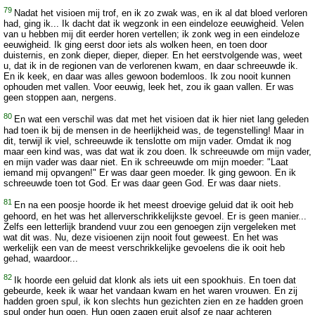
79
Nadat het visioen mij trof, en ik zo zwak was, en ik al dat bloed verloren
had, ging ik... Ik dacht dat ik wegzonk in een eindeloze eeuwigheid. Velen
van u hebben mij dit eerder horen vertellen; ik zonk weg in een eindeloze
eeuwigheid. Ik ging eerst door iets als wolken heen, en toen door
duisternis, en zonk dieper, dieper, dieper. En het eerstvolgende was, weet
u, dat ik in de regionen van de verlorenen kwam, en daar schreeuwde ik.
En ik keek, en daar was alles gewoon bodemloos. Ik zou nooit kunnen
ophouden met vallen. Voor eeuwig, leek het, zou ik gaan vallen. Er was
geen stoppen aan, nergens.
80
En wat een verschil was dat met het visioen dat ik hier niet lang geleden
had toen ik bij de mensen in de heerlijkheid was, de tegenstelling! Maar in
dit, terwijl ik viel, schreeuwde ik tenslotte om mijn vader. Omdat ik nog
maar een kind was, was dat wat ik zou doen. Ik schreeuwde om mijn vader,
en mijn vader was daar niet. En ik schreeuwde om mijn moeder: "Laat
iemand mij opvangen!" Er was daar geen moeder. Ik ging gewoon. En ik
schreeuwde toen tot God. Er was daar geen God. Er was daar niets.
81
En na een poosje hoorde ik het meest droevige geluid dat ik ooit heb
gehoord, en het was het allerverschrikkelijkste gevoel. Er is geen manier...
Zelfs een letterlijk brandend vuur zou een genoegen zijn vergeleken met
wat dit was. Nu, deze visioenen zijn nooit fout geweest. En het was
werkelijk een van de meest verschrikkelijke gevoelens die ik ooit heb
gehad, waardoor...
82
Ik hoorde een geluid dat klonk als iets uit een spookhuis. En toen dat
gebeurde, keek ik waar het vandaan kwam en het waren vrouwen. En zij
hadden groen spul, ik kon slechts hun gezichten zien en ze hadden groen
spul onder hun ogen. Hun ogen zagen eruit alsof ze naar achteren