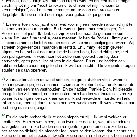
En dan, hoe ik altijd wist dat God ergens was, en als een kleine jongen
sprak Hij tot mij om "nooit te roken of te drinken of mijn lichaam te
verontreinigen", dat betekent immoreel om te gaan met vrouwen en
dergelijke. Ik heb er altijd een angst voor gehad als jongeman.
58
En eens toen ik op jacht was, wat voor mij een tweede natuur schijnt te
zijn om van jagen te houden. En ik was uit jagen met een jongen, Jim
Poole, een lief joch. Ik denk dat zijn zoon hier naar de gemeente komt,
kleine Jim, een fijne familie, deze mensen. Ik ken de Pooles. Jimmy en ik
sliepen samen en leefden samen sinds wij kleine schooljongens waren. Wij
schelen ongeveer zes maanden in leeftijd. En Jimmy liet zijn geweer
afgaan en het schoot door mijn beide benen heen, heel dichtbij me, met
een jachtgeweer. Ik werd naar het ziekenhuis gebracht en lag daar
stervende, geen penicilline of iets in die dagen. En nu, ze hadden een
rubberen laken onder mij gelegd en ik wist die nacht... De volgende morgen
zouden ze gaan opereren.
59
Ze maakten alleen de wond schoon, en grote stukken vlees waren uit
elkaar gesprongen, en ze namen scharen en knipten het af, en ik moest de
handen van een man vasthouden. En ze hadden Frankie Eich, hij pleegde
pas geleden zelfmoord, en ze moesten mijn handen vasthouden... van zijn
polsen loswringen toen ze klaar waren. Ik schreeuwde en huilde, en hield
mij zo vast, toen zij dat stuk van het been wegknipten. Ik was veertien jaar
oud, nog maar een jongen.
60
En die nacht probeerde ik te gaan slapen en zij... Ik werd wakker, er
spatte iets. En hier was bloed, bijna twee liter denk ik, wat uit die aderen
was gekomen. En ze hadden een röntgenfoto genomen en ze zeiden dat
het schot zo dichtbij die slagader lag, langs beiden kanten, dat slechts een
kleine schram het precies in tweeën zou snijden, en dan zou ik beginnen te