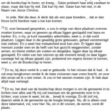
om de boodschap te horen, en kreeg... Satan probeert haar erbij vandaan te
slaan, maar dat kan hij niet. Dat kan hij niet. Satan kan het niet, in de
Naam van Jezus Christus.
In orde. Wel die deur, ik denk dat als een paar broeders... dat er dan
frisse lucht hierdoor naar u toe kan komen.
76
O, over benauwd gesproken, u zou in enige van deze plaatsen overzee
moeten komen, waar ze gewoon op elkaar liggen gestapeld met lepra en
kanker. En, o my, je kunt nauwelijks ademhalen, weet u, in dat soort
plaatsen. Liggen daar in die geweldig grote gebouwen, geheel verontreinigd
met ziekten. En u weet hoe melaatsheid eruit kan zien. Er liggen daar
mensen zonder oren en de helft van hun gezicht weggevreten, zonder
armen, en kleine stelten als voeten en dergelijke, liggen daar op elkaar
gestapeld. En velen van hen sterven op dat moment terwijl ze daar liggen
vanwege het op elkaar gepakt zijn, proberend om ergens binnen te komen,
weet u, om de Boodschap te horen.
77
En nu, bij deze vertel ik u wat er gebeurde. In het visioen dat ik had... ik
zal erop terugkomen omdat ik de twee visioenen naar voren bracht, en over
één ervan wil ik u iets tonen. Ik zou in het westen moeten zijn. Ik heb daar
altijd naar verlangd.
78
En nu, het doel van de boodschap deze morgen is om de gemeente in te
lichten over alles wat Hij mij zal toestaan om de gemeente over in te
lichten, voor zover ik weet, tot de... terwijl ik voortga. En dit trof mij,
daarom wilde ik de gemeente op de hoogte brengen. Nu, dit is alleen voor
deze tabernakel, zie, voor hier. Nu, en in dit visioen, de eerste, vond dit
plaats.