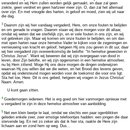
veranderd en wij Hem zullen worden gelijk gemaakt, en daar zal geen
ziekte, geen verdriet en geen hartzeer meer zijn. O, dan zal het allemaal
over zijn. En met vreugde des harten, in geloof en moed, zien wij uit naar
die dag.
3
Daarom zijn wij hier vandaag vergaderd, Here, om onze fouten te belijden
en om genade te vragen. Daarom staan wij deze morgen voor dit altaar,
omdat wij weten dat we sterfelijk zijn, en er vele fouten in ons zijn, en wij
vol gebreken zijn. Maar wij komen om onze fouten te belijden, en om dan
met open harten naar onze hemelse Vader te kijken voor de zegeningen en
vernieuwing van kracht en geloof, hetgeen Hij ons zou geven in dit uur, daar
wij hier vergaderd zijn overeenkomstig de belofte: "In hemelse gewesten in
Christus Jezus". Want wij beweren dat wij zijn overgegaan van dood in
leven, door Zijn belofte, en wij zijn opgenomen in een hemelse atmosfeer,
nu bij Hem zittend. Moge Hij ons deze morgen de dingen onderwijzen
waarvan Hij zou willen dat we die weten, en het Brood des levens geven,
opdat wij ondersteund mogen worden voor de toekomst die voor ons ligt.
Sta het toe, Here. Dit is ons gebed, hetgeen wij vragen in Jezus Christus'
Naam. Amen.
U kunt gaan zitten.
4
Goedemorgen iedereen. Het is erg goed om hier vanmorgen opnieuw met
u vergaderd te zijn in deze hemelse atmosfeer van aanbidding.
5
Net een klein beetje te laat, omdat we slechts een paar ogenblikken
geleden enkele zeer, zeer ernstige telefoontjes hadden: een jongen die daar
stervende lag. En net zo zeker als dat ik hier sta, raakte de Here zijn
lichaam aan en zond hem op weg. Dus...