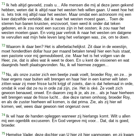
71
Ik heb altijd gevoeld, zoals u... Alle mensen die mij al deze jaren gekend
hebben, weten dat ik altijd naar het westen heb willen gaan. U weet hoe het
is. Iets trok mij altijd naar het westen. Maar omdat een astronoom mij een
keer datzelfde vertelde, dat ik naar het westen moest gaan... Toen de
sterren hun banen kruisten, enzovoort, toen werd ik onder dat teken
geboren, en ik zou nooit een succes zijn in het oosten; ik zou naar het
westen moeten gaan. En vorig jaar vertrok ik naar het westen om datgene
te vervullen wat mijn hele leven lang het verlangen was, zie, om te doen.
72
Waarom ik daar ben? Het is allerbelachelijkst. Zit daar in de woestijn,
moet honderdtien dollar huur per maand betalen terwijl hier een huis staat,
een pastorie voor mij gemeubileerd, zie. Maar het is het volgen van de
Heer, zie, dat is alles wat ik weet te doen. En u kent de visioenen en wat
daarginds heeft plaatsgevonden. Nu, ik wil hiermee zeggen...
73
Nu, als onze zuster zich een beetje zwak voelt, broeder Roy, en ze... je
haar ergens naar buiten wilt brengen en haar hier in een kamer wilt laten
zitten waar zij meer frisse lucht krijgt of zoiets, dan is dat helemaal in orde,
omdat ik voel dat ze nu in orde zal zijn, zie. Het is oké. Ze voelt zich
gewoon benauwd, onwel. En daarom zeg ik je, als ze... als je haar hierheen
wilt brengen waar de frisse lucht... doe deze ramen omhoog, broeder Roy,
en als de zuster hierheen wil komen, is dat prima. Zie, als zij hier wil
komen, wel, wees daar gewoon niet ongerust over.
74
Ik wil haar de handen opleggen wanneer zij hierlangs komt. Wilt u allen
mij een ogenblik excuseren. En God vergeve mij voor... Dat, dat is goed,
broeder.
75
Hemelse Vader, deze dochter van U hier zit hier vanmorgen, en zij kwam