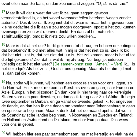
overhellen naar
die
kant; en dan zou iemand zeggen: "O,
dit
is
dit
, zie."
17
Maar ik wil dat u weet dat wat ik zal gaan zeggen gewoon
veronderstellend is, en het woord
veronderstellen
betekent 'wagen zonder
autoriteit'. Dus ik ben... Ik zeg niet dat dit waar is, maar het is gewoon een
kleine gedachte die ik aan u zou mogen doorgeven, opdat u het zou kunnen
overwegen en zien wat u erover denkt. En dan zal het natuurlijk
schriftuurlijk zijn, omdat ik niets zou willen prediken...
18
Maar is dat al het uur? Is dit gekomen tot dit uur, en hebben deze dingen
dat betekend? Ik bid met alles wat in mij is dat het niet zo is. Zie? Ik bid
dat het niet juist is, dat het niet dat uur is. Het zal komen, maar is het al tot
die tijd gekomen? Zie, dat is wat ik mij afvraag. Nu, begrijpt iedereen
volledig dat ik het niet weet?
[De samenkomst zegt: "Amen." – Vert]
Ik... Is
het deze tijd? Als het zo is, God zij ons genadig. Maar als het die tijd niet
is, dan zal die komen.
19
Nu, zodra wij kunnen, wij hebben een groot reisplan voor ons liggen, zo
de Here wil. En ik moet meteen na Kerstmis overzee gaan, naar Europa en
Azië; Europa in het bijzonder. En dan kom ik hier terug naar de Verenigde
Staten voor een paar diensten, en dan ga ik terug naar Zuid-Afrika. Ik begin
twee september in Durban, en ga vanaf de tweede, geloof ik, tot ongeveer
de tiende, en dan heb ik drie dagen om vandaar naar Johannesburg te gaan
en opnieuw te beginnen. Maar ik denk dat het de maand april is dat we in
de Scandinavische landen beginnen, in Noorwegen en Zweden en Finland;
en Holland en Zwitserland en Duitsland, en door Europa daar. Dus wees
voor ons in gebed.
20
Wij hebben hier een paar samenkomsten, nu met kersttijd en vlak na de