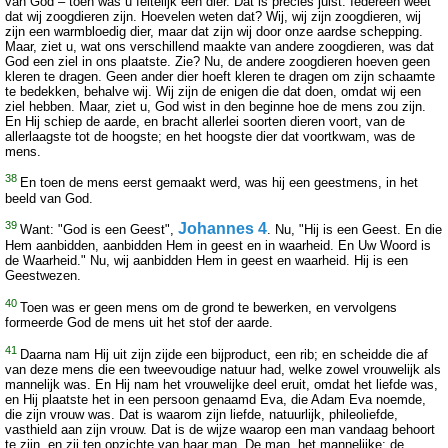
van God – toen was u feitelijk een dier. Dat is precies juist. Iedereen weet
dat wij zoogdieren zijn. Hoevelen weten dat? Wij, wij zijn zoogdieren, wij
zijn een warmbloedig dier, maar dat zijn wij door onze aardse schepping.
Maar, ziet u, wat ons verschillend maakte van andere zoogdieren, was dat
God een ziel in ons plaatste. Zie? Nu, de andere zoogdieren hoeven geen
kleren te dragen. Geen ander dier hoeft kleren te dragen om zijn schaamte
te bedekken, behalve wij. Wij zijn de enigen die dat doen, omdat wij een
ziel hebben. Maar, ziet u, God wist in den beginne hoe de mens zou zijn.
En Hij schiep de aarde, en bracht allerlei soorten dieren voort, van de
allerlaagste tot de hoogste; en het hoogste dier dat voortkwam, was de
mens.
38
En toen de mens eerst gemaakt werd, was hij een geestmens, in het
beeld van God.
39
Johannes 4
Want: "God is een Geest",
. Nu, "Hij is een Geest. En die
Hem aanbidden, aanbidden Hem in geest en in waarheid. En Uw Woord is
de Waarheid." Nu, wij aanbidden Hem in geest en waarheid. Hij is een
Geestwezen.
40
Toen was er geen mens om de grond te bewerken, en vervolgens
formeerde God de mens uit het stof der aarde.
41
Daarna nam Hij uit zijn zijde een bijproduct, een rib; en scheidde die af
van deze mens die een tweevoudige natuur had, welke zowel vrouwelijk als
mannelijk was. En Hij nam het vrouwelijke deel eruit, omdat het liefde was,
en Hij plaatste het in een persoon genaamd Eva, die Adam Eva noemde,
die zijn vrouw was. Dat is waarom zijn liefde, natuurlijk, phileoliefde,
vasthield aan zijn vrouw. Dat is de wijze waarop een man vandaag behoort
te zijn, en zij ten opzichte van haar man. De man, het mannelijke; de