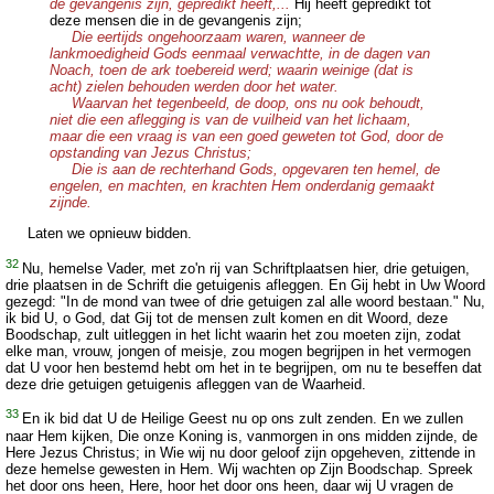
de gevangenis zijn, gepredikt heeft,...
Hij heeft gepredikt tot
deze mensen die in de gevangenis zijn;
Die eertijds ongehoorzaam waren, wanneer de
lankmoedigheid Gods eenmaal verwachtte, in de dagen van
Noach, toen de ark toebereid werd; waarin weinige (dat is
acht) zielen behouden werden door het water.
Waarvan het tegenbeeld, de doop, ons nu ook behoudt,
niet die een aflegging is van de vuilheid van het lichaam,
maar die een vraag is van een goed geweten tot God, door de
opstanding van Jezus Christus;
Die is aan de rechterhand Gods, opgevaren ten hemel, de
engelen, en machten, en krachten Hem onderdanig gemaakt
zijnde.
Laten we opnieuw bidden.
32
Nu, hemelse Vader, met zo'n rij van Schriftplaatsen hier, drie getuigen,
drie plaatsen in de Schrift die getuigenis afleggen. En Gij hebt in Uw Woord
gezegd: "In de mond van twee of drie getuigen zal alle woord bestaan." Nu,
ik bid U, o God, dat Gij tot de mensen zult komen en dit Woord, deze
Boodschap, zult uitleggen in het licht waarin het zou moeten zijn, zodat
elke man, vrouw, jongen of meisje, zou mogen begrijpen in het vermogen
dat U voor hen bestemd hebt om het in te begrijpen, om nu te beseffen dat
deze drie getuigen getuigenis afleggen van de Waarheid.
33
En ik bid dat U de Heilige Geest nu op ons zult zenden. En we zullen
naar Hem kijken, Die onze Koning is, vanmorgen in ons midden zijnde, de
Here Jezus Christus; in Wie wij nu door geloof zijn opgeheven, zittende in
deze hemelse gewesten in Hem. Wij wachten op Zijn Boodschap. Spreek
het door ons heen, Here, hoor het door ons heen, daar wij U vragen de