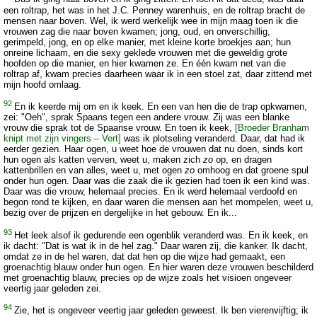
een roltrap, het was in het J.C. Penney warenhuis, en de roltrap bracht de
mensen naar boven. Wel, ik werd werkelijk wee in mijn maag toen ik die
vrouwen zag die naar boven kwamen; jong, oud, en onverschillig,
gerimpeld, jong, en op elke manier, met kleine korte broekjes aan; hun
onreine lichaam, en die sexy geklede vrouwen met die geweldig grote
hoofden op die manier, en hier kwamen ze. En één kwam net van die
roltrap af, kwam precies daarheen waar ik in een stoel zat, daar zittend met
mijn hoofd omlaag.
92
En ik keerde mij om en ik keek. En een van hen die de trap opkwamen,
zei: "Oeh", sprak Spaans tegen een andere vrouw. Zij was een blanke
vrouw die sprak tot de Spaanse vrouw. En toen ik keek,
[Broeder Branham
knipt met zijn vingers – Vert]
was ik plotseling veranderd. Daar, dat had ik
eerder gezien. Haar ogen, u weet hoe de vrouwen dat nu doen, sinds kort
hun ogen als katten verven, weet u, maken zich
zo
op, en dragen
kattenbrillen en van alles, weet u, met ogen
zo
omhoog en dat groene spul
onder hun ogen. Daar was die zaak die ik gezien had toen ik een kind was.
Daar was die vrouw, helemaal precies. En ik werd helemaal verdoofd en
begon rond te kijken, en daar waren die mensen aan het mompelen, weet u,
bezig over de prijzen en dergelijke in het gebouw. En ik...
93
Het leek alsof ik gedurende een ogenblik veranderd was. En ik keek, en
ik dacht: "Dat is wat ik in de hel zag." Daar waren zij, die kanker. Ik dacht,
omdat ze in de hel waren, dat dat hen op die wijze had gemaakt, een
groenachtig blauw onder hun ogen. En hier waren deze vrouwen beschilderd
met groenachtig blauw, precies op de wijze zoals het visioen ongeveer
veertig jaar geleden zei.
94
Zie, het is ongeveer veertig jaar geleden geweest. Ik ben vierenvijftig; ik