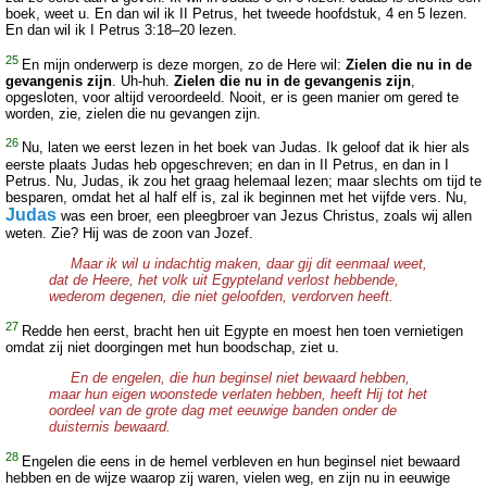
boek, weet u. En dan wil ik II Petrus, het tweede hoofdstuk, 4 en 5 lezen.
En dan wil ik I Petrus 3:18–20 lezen.
25
En mijn onderwerp is deze morgen, zo de Here wil:
Zielen die nu in de
gevangenis zijn
. Uh-huh.
Zielen die nu in de gevangenis zijn
,
opgesloten, voor altijd veroordeeld. Nooit, er is geen manier om gered te
worden, zie, zielen die nu gevangen zijn.
26
Nu, laten we eerst lezen in het boek van Judas. Ik geloof dat ik hier als
eerste plaats Judas heb opgeschreven; en dan in II Petrus, en dan in I
Petrus. Nu, Judas, ik zou het graag helemaal lezen; maar slechts om tijd te
besparen, omdat het al half elf is, zal ik beginnen met het vijfde vers. Nu,
Judas
was een broer, een pleegbroer van Jezus Christus, zoals wij allen
weten. Zie? Hij was de zoon van Jozef.
Maar ik wil u indachtig maken, daar gij dit eenmaal weet,
dat de Heere, het volk uit Egypteland verlost hebbende,
wederom degenen, die niet geloofden, verdorven heeft.
27
Redde hen eerst, bracht hen uit Egypte en moest hen toen vernietigen
omdat zij niet doorgingen met hun boodschap, ziet u.
En de engelen, die hun beginsel niet bewaard hebben,
maar hun eigen woonstede verlaten hebben, heeft Hij tot het
oordeel van de grote dag met eeuwige banden onder de
duisternis bewaard.
28
Engelen die eens in de hemel verbleven en hun beginsel niet bewaard
hebben en de wijze waarop zij waren, vielen weg, en zijn nu in eeuwige