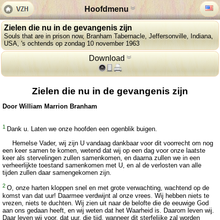
Hoofdmenu
Zielen die nu in de gevangenis zijn
Souls that are in prison now, Branham Tabernacle, Jeffersonville, Indiana,
USA, 's ochtends op zondag 10 november 1963
Download
Zielen die nu in de gevangenis zijn
Door William Marrion Branham
1
Dank u. Laten we onze hoofden een ogenblik buigen.
Hemelse Vader, wij zijn U vandaag dankbaar voor dit voorrecht om nog
een keer samen te komen, wetend dat wij op een dag voor onze laatste
keer als stervelingen zullen samenkomen, en daarna zullen we in een
verheerlijkte toestand samenkomen met U, en al de verlosten van alle
tijden zullen daar samengekomen zijn.
2
O, onze harten kloppen snel en met grote verwachting, wachtend op de
komst van dat uur! Daarmee verdwijnt al onze vrees. Wij hebben niets te
vrezen, niets te duchten. Wij zien uit naar de belofte die de eeuwige God
aan ons gedaan heeft, en wij weten dat het Waarheid is. Daarom leven wij.
Daar leven wij voor, dat uur, die tijd, wanneer dit sterfelijke zal worden