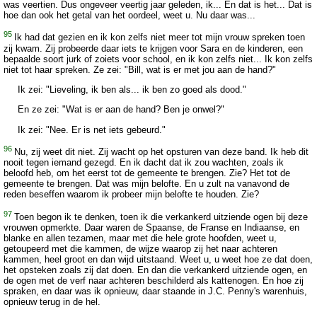
was veertien. Dus ongeveer veertig jaar geleden, ik... En dat is het... Dat is
hoe dan ook het getal van het oordeel, weet u. Nu daar was...
95
Ik had dat gezien en ik kon zelfs niet meer tot mijn vrouw spreken toen
zij kwam. Zij probeerde daar iets te krijgen voor Sara en de kinderen, een
bepaalde soort jurk of zoiets voor school, en ik kon zelfs niet... Ik kon zelfs
niet tot haar spreken. Ze zei: "Bill, wat is er met jou aan de hand?"
Ik zei: "Lieveling, ik ben als... ik ben zo goed als dood."
En ze zei: "Wat is er aan de hand? Ben je onwel?"
Ik zei: "Nee. Er is net iets gebeurd."
96
Nu, zij weet dit niet. Zij wacht op het opsturen van deze band. Ik heb dit
nooit tegen iemand gezegd. En ik dacht dat ik zou wachten, zoals ik
beloofd heb, om het eerst tot de gemeente te brengen. Zie? Het tot de
gemeente te brengen. Dat was mijn belofte. En u zult na vanavond de
reden beseffen waarom ik probeer mijn belofte te houden. Zie?
97
Toen begon ik te denken, toen ik die verkankerd uitziende ogen bij deze
vrouwen opmerkte. Daar waren de Spaanse, de Franse en Indiaanse, en
blanke en allen tezamen, maar met die hele grote hoofden, weet u,
getoupeerd met die kammen, de wijze waarop zij het naar achteren
kammen, heel groot en dan wijd uitstaand. Weet u, u weet hoe ze dat doen,
het opsteken zoals zij dat doen. En dan die verkankerd uitziende ogen, en
de ogen met de verf naar achteren beschilderd als kattenogen. En hoe zij
spraken, en daar was ik opnieuw, daar staande in J.C. Penny's warenhuis,
opnieuw terug in de hel.