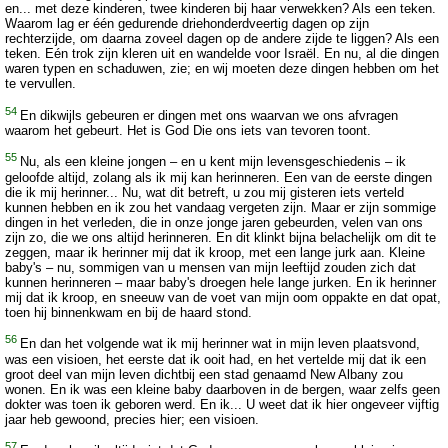
en... met deze kinderen, twee kinderen bij haar verwekken? Als een teken.
Waarom lag er één gedurende driehonderdveertig dagen op zijn
rechterzijde, om daarna zoveel dagen op de andere zijde te liggen? Als een
teken. Eén trok zijn kleren uit en wandelde voor Israël. En nu, al die dingen
waren typen en schaduwen, zie; en wij moeten deze dingen hebben om het
te vervullen.
54
En dikwijls gebeuren er dingen met ons waarvan we ons afvragen
waarom het gebeurt. Het is God Die ons iets van tevoren toont.
55
Nu, als een kleine jongen – en u kent mijn levensgeschiedenis – ik
geloofde altijd, zolang als ik mij kan herinneren. Een van de eerste dingen
die ik mij herinner... Nu, wat dit betreft, u zou mij gisteren iets verteld
kunnen hebben en ik zou het vandaag vergeten zijn. Maar er zijn sommige
dingen in het verleden, die in onze jonge jaren gebeurden, velen van ons
zijn zo, die we ons altijd herinneren. En dit klinkt bijna belachelijk om dit te
zeggen, maar ik herinner mij dat ik kroop, met een lange jurk aan. Kleine
baby's – nu, sommigen van u mensen van mijn leeftijd zouden zich dat
kunnen herinneren – maar baby's droegen hele lange jurken. En ik herinner
mij dat ik kroop, en sneeuw van de voet van mijn oom oppakte en dat opat,
toen hij binnenkwam en bij de haard stond.
56
En dan het volgende wat ik mij herinner wat in mijn leven plaatsvond,
was een visioen, het eerste dat ik ooit had, en het vertelde mij dat ik een
groot deel van mijn leven dichtbij een stad genaamd New Albany zou
wonen. En ik was een kleine baby daarboven in de bergen, waar zelfs geen
dokter was toen ik geboren werd. En ik... U weet dat ik hier ongeveer vijftig
jaar heb gewoond, precies hier; een visioen.
57