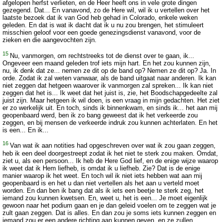
afgelopen herfst verlieten, en de Heer heeft ons in vele grote dingen
gezegend. Dat... En vanavond, zo de Here wil, wil ik u vertellen over het
laatste bezoek dat ik van God heb gehad in Colorado, enkele weken
geleden. En dat is wat ik dacht dat ik u nu zou brengen, het stimuleert
misschien geloof voor een goede genezingsdienst vanavond, voor de
zieken en die aangevochten zijn.
15
Nu, vanmorgen, om rechtstreeks tot de dienst over te gaan, ik...
Ongeveer een maand geleden trof iets mijn hart. En het zou kunnen zijn,
nu, ik denk dat ze... nemen ze dit op de band op? Nemen ze dit op? Ja. In
orde. Zodat ik zal weten vanwaar, als de band uitgaat naar anderen. Ik kan
niet zeggen dat hetgeen waarover ik vanmorgen zal spreken... Ik kan niet
zeggen dat het is... Ik weet dat het juist is, zie, het Boodschapgedeelte zal
juist zijn. Maar hetgeen ik wil doen, is een vraag in mijn gedachten. Het ziet
er zo werkelijk uit. En toch, sinds ik binnenkwam, en sinds ik... het aan mij
geopenbaard werd, ben ik zo bang geweest dat ik het verkeerde zou
zeggen, en bij mensen de verkeerde indruk zou kunnen achterlaten. En het
is een... En ik...
16
Van wat ik aan notities had opgeschreven over wat ik zou gaan zeggen,
heb ik een deel doorgestreept zodat ik het niet te sterk zou maken. Omdat,
ziet u, als een persoon... Ik heb de Here God lief, en de enige wijze waarop
ik weet dat ik Hem liefheb, is omdat ik u liefheb. Zie? Dat is de enige
manier waarop ik het weet. En toch wil ik niet iets hebben wat aan mij
geopenbaard is en het u dan niet vertellen als het aan u verteld moet
worden. En dan ben ik bang dat als ik iets een beetje te sterk zeg, het
iemand zou kunnen kwetsen. En, weet u, het is een... Je moet eigenlijk
gewoon naar het podium gaan en je dan geleid voelen om te zeggen wat je
zult gaan zeggen. Dat is alles. En dan zou je soms iets kunnen zeggen en
iemand zou er een andere richting aan kunnen geven, en ze zullen