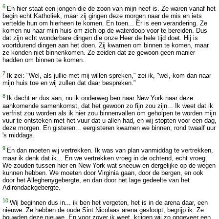
6
En hier staat een jongen die de zoon van mijn neef is. Ze waren vanaf het
begin echt Katholiek, maar zij gingen deze morgen naar de mis en iets
vertelde hun om hierheen te komen. En toen... Er is een verandering. Ze
komen nu naar mijn huis om zich op de waterdoop voor te bereiden. Dus
dat zijn echt wonderbare dingen die onze Heer de hele tijd doet. Hij is
voortdurend dingen aan het doen. Zij kwamen om binnen te komen, maar
ze konden niet binnenkomen. Ze zeiden dat ze gewoon geen manier
hadden om binnen te komen.
7
Ik zei: "Wel, als jullie met mij willen spreken," zei ik, "wel, kom dan naar
mijn huis toe en wij zullen dat daar bespreken."
8
Ik dacht er dus aan, nu ik onderweg ben naar New York naar deze
aankomende samenkomst, dat het gewoon zo fijn zou zijn... Ik weet dat ik
verfrist zou worden als ik hier zou binnenvallen om geholpen te worden mijn
vuur te ontsteken met het vuur dat u allen had, en wij stopten voor een dag,
deze morgen. En gisteren... eergisteren kwamen we binnen, rond twaalf uur
's middags.
9
En dan moeten wij vertrekken. Ik was van plan vanmiddag te vertrekken,
maar ik denk dat ik... En we vertrekken vroeg in de ochtend, echt vroeg.
We zouden tussen hier en New York wat sneeuw en dergelijke op de wegen
kunnen hebben. We moeten door Virginia gaan, door de bergen, en ook
door het Alleghenygebergte, en dan door het lage gedeelte van het
Adirondackgebergte.
10
Wij beginnen dus in... ik ben het vergeten, het is in de arena daar, een
nieuwe. Ze hebben de oude Sint Nicolaas arena gesloopt, begrijp ik. Ze
bouwden deze nieuwe. En voor zover ik weet, krijgen wij zo ongeveer een