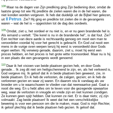
108
Maar na de dagen van Zijn prediking ging Zijn bediening door, omdat de
laatste groep tot wie Hij predikte de zielen waren die in de hel waren, die
niet konden worden vergeven. Ik heb dat duidelijk uit de Bijbel hier gelezen,
II Petrus
uit
. Zie? Hij ging en predikte tot zielen die in de gevangenis
waren – wat de hel is – opgesloten tot de dag des oordeels.
109
Omdat, ziet u, het oordeel er nu niet is, en er nu geen brandende hel is.
Als iemand u vertelt: "Die kerel is nu in de brandende hel", is dat fout. Zie?
Een rechter van deze aarde is rechtvaardig genoeg om nooit een man te
veroordelen voordat hij voor het gerecht is gebracht. En God zal nooit een
mens in de vurige oven werpen tenzij hij eerst is veroordeeld door Gods
eigen wetten. Hij verwierp genade, daarom, ziet u, moet hij eerst een
proces hebben, en het proces is het grote witte troonoordeel. Maar nu is hij
in een plaats die een gevangenis wordt genoemd.
110
Daar ik het visioen van beide plaatsen gezien heb, en door Gods
genade... Ik zeg dit niet om heiligschennend te zijn, en, als het verkeerd is,
God vergeve mij. Ik geloof dat ik in beide plaatsen ben geweest, zie, in
beide plaatsen. En ik heb de verlosten, de zaligen, gezien; en ik heb de
verlorenen gezien en waar zij waren. En daarom sta ik vandaag als uw
broeder om u te waarschuwen te vlieden van dat neerwaartse pad. Gaat u
nooit die weg. En u hebt alles om te leven voor die gezegende opwaartse
weg, waar de verlosten in vreugde en vrede zijn en niet kunnen zondigen.
Ze kunnen geen spijt hebben. Dat kunnen ze niet. Er is daar niets; zij zijn
volmaakt. Zag beide plaatsen! Ik weet dat het een verschrikkelijke
bewering is voor een persoon om die te maken, maar, God is mijn Rechter,
ik geloof plechtig dat ik beide plaatsen heb gezien. Ik geloof dat.