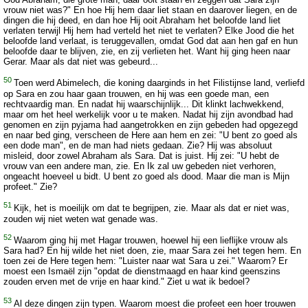
vrouw niet was?" En hoe Hij hem daar liet staan en daarover liegen, en de
dingen die hij deed, en dan hoe Hij ooit Abraham het beloofde land liet
verlaten terwijl Hij hem had verteld het niet te verlaten? Elke Jood die het
beloofde land verlaat, is teruggevallen, omdat God dat aan hen gaf en hun
beloofde daar te blijven, zie, en zij verlieten het. Want hij ging heen naar
Gerar. Maar als dat niet was gebeurd...
50
Toen werd Abimelech, die koning daarginds in het Filistijnse land, verliefd
op Sara en zou haar gaan trouwen, en hij was een goede man, een
rechtvaardig man. En nadat hij waarschijnlijk... Dit klinkt lachwekkend,
maar om het heel werkelijk voor u te maken. Nadat hij zijn avondbad had
genomen en zijn pyjama had aangetrokken en zijn gebeden had opgezegd
en naar bed ging, verscheen de Here aan hem en zei: "U bent zo goed als
een dode man", en de man had niets gedaan. Zie? Hij was absoluut
misleid, door zowel Abraham als Sara. Dat is juist. Hij zei: "U hebt de
vrouw van een andere man, zie. En Ik zal uw gebeden niet verhoren,
ongeacht hoeveel u bidt. U bent zo goed als dood. Maar die man is Mijn
profeet." Zie?
51
Kijk, het is moeilijk om dat te begrijpen, zie. Maar als dat er niet was,
zouden wij niet weten wat genade was.
52
Waarom ging hij met Hagar trouwen, hoewel hij een lieflijke vrouw als
Sara had? En hij wilde het niet doen, zie, maar Sara zei het tegen hem. En
toen zei de Here tegen hem: "Luister naar wat Sara u zei." Waarom? Er
moest een Ismaël zijn "opdat de dienstmaagd en haar kind geenszins
zouden erven met de vrije en haar kind." Ziet u wat ik bedoel?
53
Al deze dingen zijn typen. Waarom moest die profeet een hoer trouwen