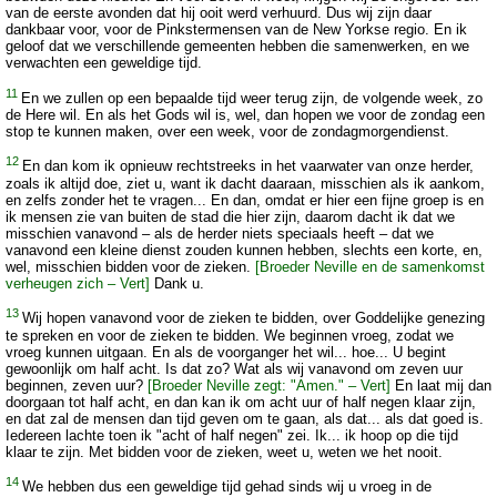
van de eerste avonden dat hij ooit werd verhuurd. Dus wij zijn daar
dankbaar voor, voor de Pinkstermensen van de New Yorkse regio. En ik
geloof dat we verschillende gemeenten hebben die samenwerken, en we
verwachten een geweldige tijd.
11
En we zullen op een bepaalde tijd weer terug zijn, de volgende week, zo
de Here wil. En als het Gods wil is, wel, dan hopen we voor de zondag een
stop te kunnen maken, over een week, voor de zondagmorgendienst.
12
En dan kom ik opnieuw rechtstreeks in het vaarwater van onze herder,
zoals ik altijd doe, ziet u, want ik dacht daaraan, misschien als ik aankom,
en zelfs zonder het te vragen... En dan, omdat er hier een fijne groep is en
ik mensen zie van buiten de stad die hier zijn, daarom dacht ik dat we
misschien vanavond – als de herder niets speciaals heeft – dat we
vanavond een kleine dienst zouden kunnen hebben, slechts een korte, en,
wel, misschien bidden voor de zieken.
[Broeder Neville en de samenkomst
verheugen zich – Vert]
Dank u.
13
Wij hopen vanavond voor de zieken te bidden, over Goddelijke genezing
te spreken en voor de zieken te bidden. We beginnen vroeg, zodat we
vroeg kunnen uitgaan. En als de voorganger het wil... hoe... U begint
gewoonlijk om half acht. Is dat zo? Wat als wij vanavond om zeven uur
beginnen, zeven uur?
[Broeder Neville zegt: "Amen." – Vert]
En laat mij dan
doorgaan tot half acht, en dan kan ik om acht uur of half negen klaar zijn,
en dat zal de mensen dan tijd geven om te gaan, als dat... als dat goed is.
Iedereen lachte toen ik "acht of half negen" zei. Ik... ik hoop op die tijd
klaar te zijn. Met bidden voor de zieken, weet u, weten we het nooit.
14
We hebben dus een geweldige tijd gehad sinds wij u vroeg in de