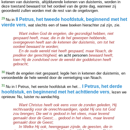
ketenen van duisternis, altijddurende ketenen van duisternis, worden in
deze toestand bewaard tot het oordeel van de grote dag, wanneer zij
geoordeeld zullen worden met de rest van de ongelovigen.
29
II Petrus, het tweede hoofdstuk, beginnend met het
Nu in
vierde vers
, wat slechts een of twee boeken hierachter zal zijn, zie.
Want indien God de engelen, die gezondigd hebben, niet
gespaard heeft, maar, die in de hel geworpen hebbende,
overgegeven heeft aan de ketenen der duisternis, om tot het
oordeel bewaard te worden;
En de oude wereld niet heeft gespaard, maar Noach, de
prediker der gerechtigheid,
en acht personen
bewaard heeft,
toen Hij de zondvloed over de wereld der goddelozen heeft
gebracht;
30
Heeft de engelen niet gespaard; legde hen in ketenen der duisternis, en
veroordeelde de hele wereld door de vernietiging van Noach.
31
I Petrus, het derde
Nu in I Petrus, het eerste hoofdstuk en het...
hoofdstuk, en beginnend met het achttiende vers
, lezen we
opnieuw. Nu, luister nu aandachtig.
Want Christus heeft ook eens voor de zonden geleden, Hij
rechtvaardig voor de onrechtvaardigen, opdat Hij ons tot God
zou brengen; Die wel is gedood in het vlees, maar levend
gemaakt door de Geest;... gedood in het vlees, maar levend
gemaakt door de Geest;
In Welke Hij ook, heengegaan zijnde, de geesten, die in