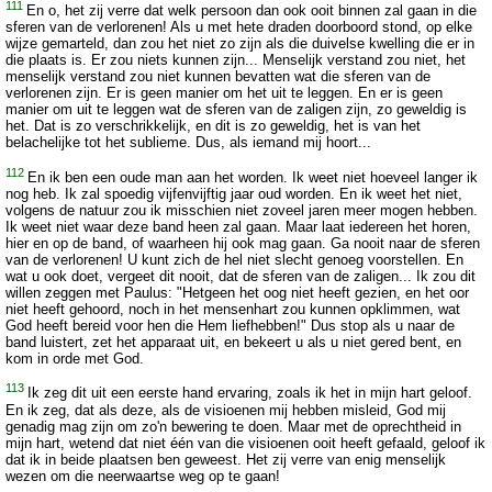
111
En o, het zij verre dat welk persoon dan ook ooit binnen zal gaan in die
sferen van de verlorenen! Als u met hete draden doorboord stond, op elke
wijze gemarteld, dan zou het niet zo zijn als die duivelse kwelling die er in
die plaats is. Er zou niets kunnen zijn... Menselijk verstand zou niet, het
menselijk verstand zou niet kunnen bevatten wat die sferen van de
verlorenen zijn. Er is geen manier om het uit te leggen. En er is geen
manier om uit te leggen wat de sferen van de zaligen zijn, zo geweldig is
het. Dat is zo verschrikkelijk, en dit is zo geweldig, het is van het
belachelijke tot het sublieme. Dus, als iemand mij hoort...
112
En ik ben een oude man aan het worden. Ik weet niet hoeveel langer ik
nog heb. Ik zal spoedig vijfenvijftig jaar oud worden. En ik weet het niet,
volgens de natuur zou ik misschien niet zoveel jaren meer mogen hebben.
Ik weet niet waar deze band heen zal gaan. Maar laat iedereen het horen,
hier en op de band, of waarheen hij ook mag gaan. Ga nooit naar de sferen
van de verlorenen! U kunt zich de hel niet slecht genoeg voorstellen. En
wat u ook doet, vergeet dit nooit, dat de sferen van de zaligen... Ik zou dit
willen zeggen met Paulus: "Hetgeen het oog niet heeft gezien, en het oor
niet heeft gehoord, noch in het mensenhart zou kunnen opklimmen, wat
God heeft bereid voor hen die Hem liefhebben!" Dus stop als u naar de
band luistert, zet het apparaat uit, en bekeert u als u niet gered bent, en
kom in orde met God.
113
Ik zeg dit uit een eerste hand ervaring, zoals ik het in mijn hart geloof.
En ik zeg, dat als deze, als de visioenen mij hebben misleid, God mij
genadig mag zijn om zo'n bewering te doen. Maar met de oprechtheid in
mijn hart, wetend dat niet één van die visioenen ooit heeft gefaald, geloof ik
dat ik in beide plaatsen ben geweest. Het zij verre van enig menselijk
wezen om die neerwaartse weg op te gaan!