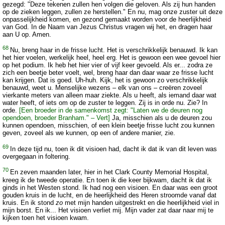
gezegd: "Deze tekenen zullen hen volgen die geloven. Als zij hun handen
op de zieken leggen, zullen ze herstellen." En nu, mag onze zuster uit deze
onpasselijkheid komen, en gezond gemaakt worden voor de heerlijkheid
van God. In de Naam van Jezus Christus vragen wij het, en dragen haar
aan U op. Amen.
68
Nu, breng haar in de frisse lucht. Het is verschrikkelijk benauwd. Ik kan
het hier voelen, werkelijk heel, heel erg. Het is gewoon een wee gevoel hier
op het podium. Ik heb het hier vier of vijf keer gevoeld. Als er... zodra ze
zich een beetje beter voelt, wel, breng haar dan daar waar ze frisse lucht
kan krijgen. Dat is goed. Uh-huh. Kijk, het is gewoon zo verschrikkelijk
benauwd, weet u. Menselijke wezens – elk van ons – creëren zoveel
vierkante meters van alleen maar ziekte. Als u heeft, als iemand daar wat
water heeft, of iets om op de zuster te leggen. Zij is in orde nu. Zie? In
orde.
[Een broeder in de samenkomst zegt: "Laten we de deuren nog
opendoen, broeder Branham." – Vert]
Ja, misschien als u de deuren zou
kunnen opendoen, misschien, of een klein beetje frisse lucht zou kunnen
geven, zoveel als we kunnen, op een of andere manier, zie.
69
In deze tijd nu, toen ik dit visioen had, dacht ik dat ik van dit leven was
overgegaan in foltering.
70
En zeven maanden later, hier in het Clark County Memorial Hospital,
kreeg ik de tweede operatie. En toen ik die keer bijkwam, dacht ik dat ik
ginds in het Westen stond. Ik had nog een visioen. En daar was een groot
gouden kruis in de lucht, en de heerlijkheid des Heren stroomde vanaf dat
kruis. En ik stond
zo
met mijn handen uitgestrekt en die heerlijkheid viel in
mijn borst. En ik... Het visioen verliet mij. Mijn vader zat daar naar mij te
kijken toen het visioen kwam.