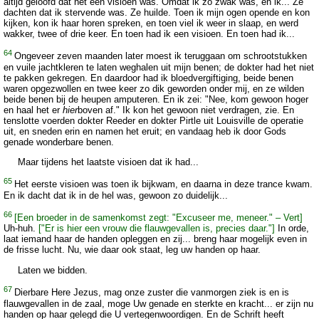
altijd geloofd dat het een visioen was. Omdat ik zo zwak was, en ik... Ze
dachten dat ik stervende was. Ze huilde. Toen ik mijn ogen opende en kon
kijken, kon ik haar horen spreken, en toen viel ik weer in slaap, en werd
wakker, twee of drie keer. En toen had ik een visioen. En toen had ik...
64
Ongeveer zeven maanden later moest ik teruggaan om schrootstukken
en vuile jachtkleren te laten weghalen uit mijn benen; de dokter had het niet
te pakken gekregen. En daardoor had ik bloedvergiftiging, beide benen
waren opgezwollen en twee keer zo dik geworden onder mij, en ze wilden
beide benen bij de heupen amputeren. En ik zei: "Nee, kom gewoon hoger
en haal het er
hier
boven af." Ik kon het gewoon niet verdragen, zie. En
tenslotte voerden dokter Reeder en dokter Pirtle uit Louisville de operatie
uit, en sneden erin en namen het eruit; en vandaag heb ik door Gods
genade wonderbare benen.
Maar tijdens het laatste visioen dat ik had...
65
Het eerste visioen was toen ik bijkwam, en daarna in deze trance kwam.
En ik dacht dat ik in de hel was, gewoon zo duidelijk...
66
[Een broeder in de samenkomst zegt: "Excuseer me, meneer." – Vert]
Uh-huh.
["Er is hier een vrouw die flauwgevallen is, precies daar."]
In orde,
laat iemand haar de handen opleggen en zij... breng haar mogelijk even in
de frisse lucht. Nu, wie daar ook staat, leg uw handen op haar.
Laten we bidden.
67
Dierbare Here Jezus, mag onze zuster die vanmorgen ziek is en is
flauwgevallen in de zaal, moge Uw genade en sterkte en kracht... er zijn nu
handen op haar gelegd die U vertegenwoordigen. En de Schrift heeft