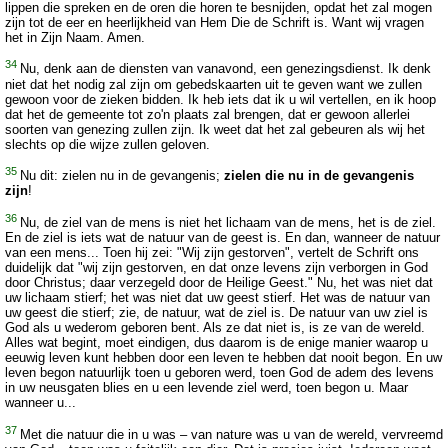
lippen die spreken en de oren die horen te besnijden, opdat het zal mogen
zijn tot de eer en heerlijkheid van Hem Die de Schrift is. Want wij vragen
het in Zijn Naam. Amen.
34
Nu, denk aan de diensten van vanavond, een genezingsdienst. Ik denk
niet dat het nodig zal zijn om gebedskaarten uit te geven want we zullen
gewoon voor de zieken bidden. Ik heb iets dat ik u wil vertellen, en ik hoop
dat het de gemeente tot zo'n plaats zal brengen, dat er gewoon allerlei
soorten van genezing zullen zijn. Ik weet dat het zal gebeuren als wij het
slechts op die wijze zullen geloven.
35
Nu dit: zielen nu in de gevangenis;
zielen die nu in de gevangenis
zijn
!
36
Nu, de ziel van de mens is niet het lichaam van de mens, het is de ziel.
En de ziel is iets wat de natuur van de geest is. En dan, wanneer de natuur
van een mens... Toen hij zei: "Wij zijn gestorven", vertelt de Schrift ons
duidelijk dat "wij zijn gestorven, en dat onze levens zijn verborgen in God
door Christus; daar verzegeld door de Heilige Geest." Nu, het was niet dat
uw lichaam stierf; het was niet dat uw geest stierf. Het was de natuur van
uw geest die stierf; zie, de natuur, wat de ziel is. De natuur van uw ziel is
God als u wederom geboren bent. Als ze dat niet is, is ze van de wereld.
Alles wat begint, moet eindigen, dus daarom is de enige manier waarop u
eeuwig leven kunt hebben door een leven te hebben dat nooit begon. En uw
leven begon natuurlijk toen u geboren werd, toen God de adem des levens
in uw neusgaten blies en u een levende ziel werd, toen begon u. Maar
wanneer u...
37
Met die natuur die in u was – van nature was u van de wereld, vervreemd