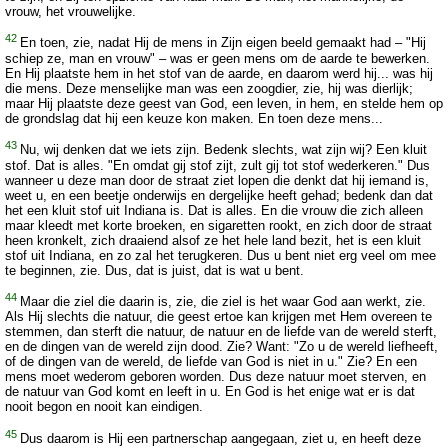
vrouw, het vrouwelijke.
42
En toen, zie, nadat Hij de mens in Zijn eigen beeld gemaakt had – "Hij
schiep ze, man en vrouw" – was er geen mens om de aarde te bewerken.
En Hij plaatste hem in het stof van de aarde, en daarom werd hij... was hij
die mens. Deze menselijke man was een zoogdier, zie, hij was dierlijk;
maar Hij plaatste deze geest van God, een leven, in hem, en stelde hem op
de grondslag dat hij een keuze kon maken. En toen deze mens...
43
Nu, wij denken dat we iets zijn. Bedenk slechts, wat zijn wij? Een kluit
stof. Dat is alles. "En omdat gij stof zijt, zult gij tot stof wederkeren." Dus
wanneer u deze man door de straat ziet lopen die denkt dat hij iemand is,
weet u, en een beetje onderwijs en dergelijke heeft gehad; bedenk dan dat
het een kluit stof uit Indiana is. Dat is alles. En die vrouw die zich alleen
maar kleedt met korte broeken, en sigaretten rookt, en zich door de straat
heen kronkelt, zich draaiend alsof ze het hele land bezit, het is een kluit
stof uit Indiana, en zo zal het terugkeren. Dus u bent niet erg veel om mee
te beginnen, zie. Dus, dat is juist, dat is wat u bent.
44
Maar die ziel die daarin is, zie, die ziel is het waar God aan werkt, zie.
Als Hij slechts die natuur, die geest ertoe kan krijgen met Hem overeen te
stemmen, dan sterft die natuur, de natuur en de liefde van de wereld sterft,
en de dingen van de wereld zijn dood. Zie? Want: "Zo u de wereld liefheeft,
of de dingen van de wereld, de liefde van God is niet in u." Zie? En een
mens moet wederom geboren worden. Dus deze natuur moet sterven, en
de natuur van God komt en leeft in u. En God is het enige wat er is dat
nooit begon en nooit kan eindigen.
45
Dus daarom is Hij een partnerschap aangegaan, ziet u, en heeft deze