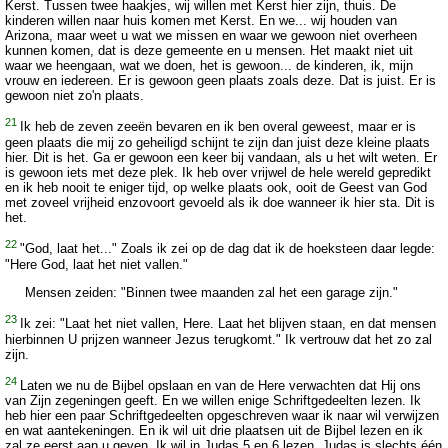
Kerst. Tussen twee haakjes, wij willen met Kerst hier zijn, thuis. De
kinderen willen naar huis komen met Kerst. En we... wij houden van
Arizona, maar weet u wat we missen en waar we gewoon niet overheen
kunnen komen, dat is deze gemeente en u mensen. Het maakt niet uit
waar we heengaan, wat we doen, het is gewoon... de kinderen, ik, mijn
vrouw en iedereen. Er is gewoon geen plaats zoals deze. Dat is juist. Er is
gewoon niet zo'n plaats.
21
Ik heb de zeven zeeën bevaren en ik ben overal geweest, maar er is
geen plaats die mij zo geheiligd schijnt te zijn dan juist deze kleine plaats
hier. Dit is het. Ga er gewoon een keer bij vandaan, als u het wilt weten. Er
is gewoon iets met deze plek. Ik heb over vrijwel de hele wereld gepredikt
en ik heb nooit te eniger tijd, op welke plaats ook, ooit de Geest van God
met zoveel vrijheid enzovoort gevoeld als ik doe wanneer ik hier sta. Dit is
het.
22
"God, laat het..." Zoals ik zei op de dag dat ik de hoeksteen daar legde:
"Here God, laat het niet vallen."
Mensen zeiden: "Binnen twee maanden zal het een garage zijn."
23
Ik zei: "Laat het niet vallen, Here. Laat het blijven staan, en dat mensen
hierbinnen U prijzen wanneer Jezus terugkomt." Ik vertrouw dat het zo zal
zijn.
24
Laten we nu de Bijbel opslaan en van de Here verwachten dat Hij ons
van Zijn zegeningen geeft. En we willen enige Schriftgedeelten lezen. Ik
heb hier een paar Schriftgedeelten opgeschreven waar ik naar wil verwijzen
en wat aantekeningen. En ik wil uit drie plaatsen uit de Bijbel lezen en ik
zal ze eerst aan u geven. Ik wil in Judas 5 en 6 lezen. Judas is slechts één