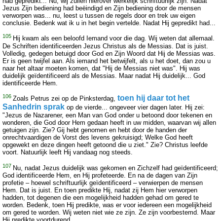
had gepredikt... Nu, wij zullen hierover werkelijk schriftuurlijk zijn. Nadat
Jezus Zijn bediening had beëindigd en Zijn bediening door de mensen
verworpen was... nu, leest u tussen de regels door en trek uw eigen
conclusie. Bedenk wat ik u in het begin vertelde. Nadat Hij gepredikt had...
105
Hij kwam als een beloofd Iemand voor die dag. Wij weten dat allemaal.
De Schriften identificeerden Jezus Christus als de Messias. Dat is juist.
Volledig, gedegen betuigd door God en Zijn Woord dat Hij de Messias was.
Er is geen twijfel aan. Als iemand het betwijfelt, als u het doet, dan zou u
naar het altaar moeten komen, dat "Hij de Messias niet was". Hij was
duidelijk geïdentificeerd als de Messias. Maar nadat Hij duidelijk... God
identificeerde Hem.
106
toen hij daar tot het
Zoals Petrus zei op de Pinksterdag,
Sanhedrin sprak
op de vierde... ongeveer vier dagen later. Hij zei:
"Jezus de Nazarener, een Man van God onder u betoond door tekenen en
wonderen, die God door Hem gedaan heeft in uw midden, waarvan wij allen
getuigen zijn. Zie? Gij hebt genomen en hebt door de handen der
onrechtvaardigen de Vorst des levens gekruisigd; Welke God heeft
opgewekt en deze dingen heeft getoond die u ziet." Zie? Christus leefde
voort. Natuurlijk leeft Hij vandaag nog steeds.
107
Nu, nadat Jezus duidelijk was gekomen en Zichzelf had geïdentificeerd;
God identificeerde Hem, en Hij profeteerde. En na de dagen van Zijn
profetie – hoewel schriftuurlijk geïdentificeerd – verwierpen de mensen
Hem. Dat is juist. En toen predikte Hij, nadat zij Hem hier verworpen
hadden, tot degenen die een mogelijkheid hadden gehad om gered te
worden. Bedenk, toen Hij predikte, was er voor iedereen een mogelijkheid
om gered te worden. Wij weten niet wie ze zijn. Ze zijn voorbestemd. Maar
Hij predikte voortdurend.