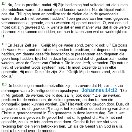
114
Nu, Jezus predikte, nadat Hij Zijn bediening had voltooid, tot die zielen
die reddeloos waren, die nooit gered konden worden. Nu, de Bijbel vertelt
ons dat. "Hij ging heen en predikte tot de zielen die in de gevangenis
waren, die zich niet bekeerd hadden." Toen genade aan hen werd gegeven,
versmaadden zij genade, en nu wachten zij op het oordeel. O, wat een tijd
moet dat zijn geweest! O, ik wenste dat er een manier was dat ik de wereld
daarmee zou kunnen schudden, om hun te laten zien wat de werkelijkheid
is.
115
En Jezus Zelf zei: "Gelijk Mij de Vader zond, zend Ik ook u." En zoals
de Vader Hem zond om tot de levenden te prediken, tot degenen die hoop
hadden, om daarna dezelfde boodschap te presenteren aan degenen die
geen hoop hadden, lijkt het in deze tijd passend dat dit gedaan zal moeten
worden, want de Geest van Christus Die in ons leeft, verandert Zijn natuur
niet, of verandert Gods systeem niet. Hij moet Dezelfde zijn in elke
generatie. Hij moet Dezelfde zijn. Zei: "Gelijk Mij de Vader zond, zend Ik
ook u."
116
De bedieningen moeten hetzelfde zijn, in zoverre dat Hij zei... Ik zie
Johannes 14:12
sommigen van u Schriftgedeelten opschrijven.
: "Die
in Mij gelooft, de werken, die Ik doe, zal hij ook doen." Zie,
de werken
,
prediken tot de verlorenen, de zieken genezen, en dan tot hen die
onmogelijk gered kunnen worden. Zie? Het werk ging gewoon door. Dus, dit
is geweest, (is dit geweest?) mag ik het zo stellen: de bediening van Jezus
Christus gereïncarneerd in Zijn gemeente in deze laatste dag. Dat is wat
velen van ons geloven. Ik geloof het met u. Ik geloof dit. Als ik het niet
geloofde, zou ik er iets anders mee doen. Omdat ik het per slot van
rekening ben die hierin betrokken ben. En als de Geest van God in u is,
bent u bezorgd over de mensen.