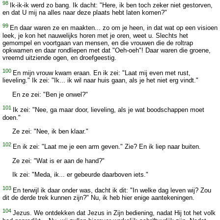
98
Ik-ik-ik werd zo bang. Ik dacht: "Here, ik ben toch zeker niet gestorven,
en dat U mij na alles naar deze plaats hebt laten komen?"
99
En daar waren ze en maakten... zo om je heen, in dat wat op een visioen
leek, je kon het nauwelijks horen met je oren, weet u. Slechts het
gemompel en voortgaan van mensen, en die vrouwen die de roltrap
opkwamen en daar rondliepen met dat "Oeh-oeh"! Daar waren die groene,
vreemd uitziende ogen, en droefgeestig.
100
En mijn vrouw kwam eraan. En ik zei: "Laat mij even met rust,
lieveling." Ik zei: "Ik... ik wil naar huis gaan, als je het niet erg vindt."
En ze zei: "Ben je onwel?"
101
Ik zei: "Nee, ga maar door, lieveling, als je wat boodschappen moet
doen."
Ze zei: "Nee, ik ben klaar."
102
En ik zei: "Laat me je een arm geven." Zie? En ik liep naar buiten.
Ze zei: "Wat is er aan de hand?"
Ik zei: "Meda, ik... er gebeurde daarboven iets."
103
En terwijl ik daar onder was, dacht ik dit: "In welke dag leven wij? Zou
dit de derde trek kunnen zijn?" Nu, ik heb hier enige aantekeningen.
104
Jezus. We ontdekken dat Jezus in Zijn bediening, nadat Hij tot het volk