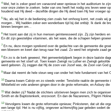
4
Wel, het is zeker goed om vanavond weer opnieuw in het auditorium te zij
voor onze zielen te zoeken. Ieder van ons heeft het nodig ons leven weer op
houdend wat Hij deed – dezelfde dingen die Hij deed toen Hij hier vroeger o
5
Nu, als wij het in de bediening zien zoals het omhoog komt, net zoals wij
morgen... Wij hadden zeker een wonderbare tijd bij dat ontbijt. Ik dank d
binnen brengen om...
6
Het toont aan dat zij in hun mensen geïnteresseerd zijn. Zij zijn herders 
En dit zijn geestelijke vitaminen, als het ware, die de schapen helpen groei
7
En nu, deze morgen sprekend over de gedachte van de gemeente die groeit, z
een bloesem en keert dan terug naar het zaad. Zo werd het originele zaad ge
8
En zo is de kerk geweest. Het gemeentetijdperk begon in deze laatste dage
gemeente en het stierf uit. Toen kwam Zwingli na Luther en Zwingli geloofde z
werd geboren. Zij zeggen dat Hij de zoon van Jozef was, de Zoon van God
9
Maar dat neemt de hele steun weg van onder het hele fundament van het Ch
10
Daarna kwam Calvijn en zo steeds verder. Tenslotte raakte de gemeente i
Whitefield en vele anderen gingen door in de grote reformatie, en Asbury di
11
Wat deden zij? Nadat de stichters uitstierven begon men zich te organise
Smith en de Baptistenkerk, enzovoort. En dan de Nazareners, Pilgrim Holi
12
Vervolgens kwam de grote reformatie opnieuw; Pinksteren, dat uit die or
een lange tijd. Het is nu vijftig, ongeveer achtenvijftig jaar geleden sedert 