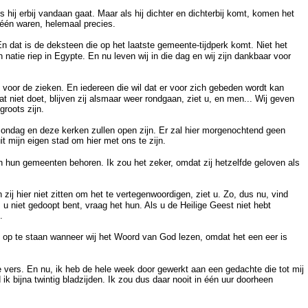
 hij erbij vandaan gaat. Maar als hij dichter en dichterbij komt, komen het
 één waren, helemaal precies.
n dat is de deksteen die op het laatste gemeente-tijdperk komt. Niet het
natie riep in Egypte. En nu leven wij in die dag en wij zijn dankbaar voor
 voor de zieken. En iedereen die wil dat er voor zich gebeden wordt kan
 niet doet, blijven zij alsmaar weer rondgaan, ziet u, en men... Wij geven
groots zijn.
 zondag en deze kerken zullen open zijn. Er zal hier morgenochtend geen
t mijn eigen stad om hier met ons te zijn.
n hun gemeenten behoren. Ik zou het zeker, omdat zij hetzelfde geloven als
j hier niet zitten om het te vertegenwoordigen, ziet u. Zo, dus nu, vind
 u niet gedoopt bent, vraag het hun. Als u de Heilige Geest niet hebt
.
en op te staan wanneer wij het Woord van God lezen, omdat het een eer is
 vers. En nu, ik heb de hele week door gewerkt aan een gedachte die tot mij
k bijna twintig bladzijden. Ik zou dus daar nooit in één uur doorheen