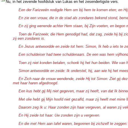
29
Nu, in het zevende hoofdstuk van Lukas en het zesendertigste vers.
Een der Farizeeën nodigde Hem om bij hem te komen eten; en Hij 
En zie een vrouw, die in de stad als zondares bekend stond, bemerk
En zij ging wenende achter Hem staan, bij Zijn voeten, en begon 
Toen de Farizeeër, die Hem genodigd had, dat zag, zeide hij bij zic
zij een zondares is.
En Jezus antwoordde en zeide tot hem: Simon, Ik heb u iets te ze
Een schuldeiser had twee schuldenaars. De een was hem vijfhonder
Toen zij niet konden betalen, schonk hij het hun beiden. Wie van
Simon antwoordde en zeide: Ik onderstel, hij, aan wie hij het mees
En Zich naar de vrouw wendende, zeide Hij tot Simon: Ziet gij dez
met haar haren afgedroogd.
Een kus hebt gij Mij niet gegeven, maar zij heeft, van dat Ik bi
Met olie hebt gij Mijn hoofd niet gezalfd, maar zij heeft met mirre 
Daarom zeg Ik u: Haar zonden zijn haar vergeven, al waren zij vele
En Hij zeide tot haar: Uw zonden zijn u vergeven.
En die met Hem aan tafel waren, begonnen bij zichzelf te zeggen: 