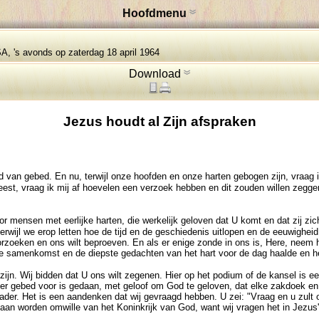
Hoofdmenu
A, 's avonds op zaterdag 18 april 1964
Download
Jezus houdt al Zijn afspraken
 van gebed. En nu, terwijl onze hoofden en onze harten gebogen zijn, vraag ik 
est, vraag ik mij af hoevelen een verzoek hebben en dit zouden willen zegge
r mensen met eerlijke harten, die werkelijk geloven dat U komt en dat zij z
terwijl we erop letten hoe de tijd en de geschiedenis uitlopen en de eeuwighe
rzoeken en ons wilt beproeven. En als er enige zonde in ons is, Here, neem 
n deze samenkomst en de diepste gedachten van het hart voor de dag haalde en 
zijn. Wij bidden dat U ons wilt zegenen. Hier op het podium of de kansel is 
 er gebed voor is gedaan, met geloof om God te geloven, dat elke zakdoek en
der. Het is een aandenken dat wij gevraagd hebben. U zei: "Vraag en u zult 
 gedaan worden omwille van het Koninkrijk van God, want wij vragen het in Jez