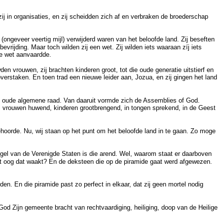
j in organisaties, en zij scheidden zich af en verbraken de broederschap
 (ongeveer veertig mijl) verwijderd waren van het beloofde land. Zij beseften
rijding. Maar toch wilden zij een wet. Zij wilden iets waaraan zíj iets
de wet aanvaardde.
den vrouwen, zij brachten kinderen groot, tot die oude generatie uitstierf en
overstaken. En toen trad een nieuwe leider aan, Jozua, en zij gingen het land
 de oude algemene raad. Van daaruit vormde zich de Assemblies of God.
n, vrouwen huwend, kinderen grootbrengend, in tongen sprekend, in de Geest
ehoorde. Nu, wij staan op het punt om het beloofde land in te gaan. Zo moge
egel van de Verenigde Staten is die arend. Wel, waarom staat er daarboven
het oog dat waakt? En de deksteen die op de piramide gaat werd afgewezen.
n. En die piramide past zo perfect in elkaar, dat zij geen mortel nodig
God Zijn gemeente bracht van rechtvaardiging, heiliging, doop van de Heilige