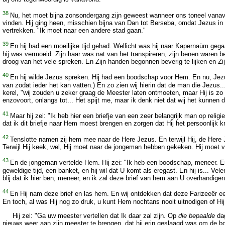
38
Nu, het moet bijna zonsondergang zijn geweest wanneer ons toneel vanav
vinden. Hij ging heen, misschien bijna van Dan tot Berseba, omdat Jezus i
vertrekken. "Ik moet naar een andere stad gaan."
39
En hij had een moeilijke tijd gehad. Wellicht was hij naar Kapernaüm gega
hij was vermoeid. Zijn haar was nat van het transpireren, zijn benen waren
droog van het vele spreken. En Zijn handen begonnen beverig te lijken en Zi
40
En hij wilde Jezus spreken. Hij had een boodschap voor Hem. En nu, Je
van zodat ieder het kan vatten.) En zo zien wij hierin dat de man die Jezus.
kerel, "wij zouden u zeker graag de Meester laten ontmoeten, maar Hij is zo
enzovoort, onlangs tot... Het spijt me, maar ik denk niet dat wij het kunnen 
41
Maar hij zei: "Ik heb hier een briefje van een zeer belangrijk man op reli
dat ik dit briefje naar Hem moest brengen en zorgen dat Hij het persoonlijk kri
42
Tenslotte namen zij hem mee naar de Here Jezus. En terwijl Hij, de Here 
Terwijl Hij keek, wel, Hij moet naar de jongeman hebben gekeken. Hij moe
43
En de jongeman vertelde Hem. Hij zei: "Ik heb een boodschap, meneer. En 
geweldige tijd, een banket, en hij wil dat U komt als eregast. En hij is... V
blij dat ik hier ben, meneer, en ik zal deze brief van hem aan U overhandigen
44
En Hij nam deze brief en las hem. En wij ontdekken dat deze Farizeeër e
En toch, al was Hij nog zo druk, u kunt Hem nochtans nooit uitnodigen of Hij
Hij zei: "Ga uw meester vertellen dat Ik daar zal zijn. Op
die bepaalde
da
nieuws weer aan zijn meester te brengen, dat hij erin geslaagd was om de b