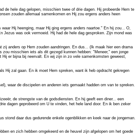
d de hele dag gelopen, misschien twee of drie dagen. Hij probeerde Hem te
de mensen zouden allemaal samenkomen en Hij zou ergens anders heen
 waar Hij heenging, maar Hij ging ergens anders naartoe." En hij zou... O,
. En Jezus was ook vermoeid. Hij had de hele dag gesproken. Zijn mond was
 zij anders op Hem zouden aandringen. En dus... (Ik maak hier een drama
ppus zou misschien iets als dit gezegd kunnen hebben: "Meneer," een jonge
Hij er bijna bij neervalt. En wij zijn in zo vele samenkomsten geweest,
jn als Hij zal gaan. En ik moet Hem spreken, want ik heb opdracht gekregen
nsel), waar de discipelen en anderen iets gemaakt hadden om van te spreken.
eeër, de strengste van de godsdiensten. En hij geeft een diner... een
b drie dagen geprobeerd om U te vinden, het hele land door. En ik ben zeker
ezus stond daar dus gedurende enkele ogenblikken en keek naar de jongeman.
 hebben en zich hebben omgekeerd en de heuvel zijn afgelopen om het goede