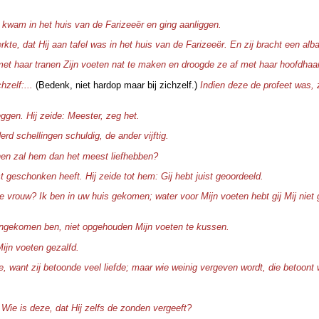
kwam in het huis van de Farizeeër en ging aanliggen.
te, dat Hij aan tafel was in het huis van de Farizeeër. En zij bracht een alba
met haar tranen Zijn voeten nat te maken en droogde ze af met haar hoofdhaar
hzelf:...
(Bedenk, niet hardop maar bij zichzelf.)
Indien deze de profeet was, 
ggen. Hij zeide: Meester, zeg het.
d schellingen schuldig, de ander vijftig.
 hen zal hem dan het meest liefhebben?
t geschonken heeft. Hij zeide tot hem: Gij hebt juist geoordeeld.
e vrouw? Ik ben in uw huis gekomen; water voor Mijn voeten hebt gij Mij niet
nnengekomen ben, niet opgehouden Mijn voeten te kussen.
Mijn voeten gezalfd.
, want zij betoonde veel liefde; maar wie weinig vergeven wordt, die betoont w
Wie is deze, dat Hij zelfs de zonden vergeeft?