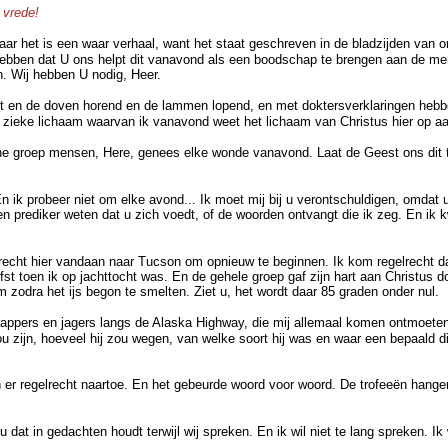
 vrede!
aar het is een waar verhaal, want het staat geschreven in de bladzijden van o
 hebben dat U ons helpt dit vanavond als een boodschap te brengen aan de m
n. Wij hebben U nodig, Heer.
kt en de doven horend en de lammen lopend, en met doktersverklaringen hebbe
est zieke lichaam waarvan ik vanavond weet het lichaam van Christus hier op 
fijne groep mensen, Here, genees elke wonde vanavond. Laat de Geest ons dit to
ik probeer niet om elke avond... Ik moet mij bij u verontschuldigen, omdat u 
n prediker weten dat u zich voedt, of de woorden ontvangt die ik zeg. En ik k
lrecht hier vandaan naar Tucson om opnieuw te beginnen. Ik kom regelrecht 
erfst toen ik op jachttocht was. En de gehele groep gaf zijn hart aan Christu
 zodra het ijs begon te smelten. Ziet u, het wordt daar 85 graden onder nul.
 trappers en jagers langs de Alaska Highway, die mij allemaal komen ontmoet
 zijn, hoeveel hij zou wegen, van welke soort hij was en waar een bepaald die
ngen er regelrecht naartoe. En het gebeurde woord voor woord. De trofeeën hang
 u dat in gedachten houdt terwijl wij spreken. En ik wil niet te lang spreken.