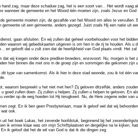
n hand zag, maar deze schaduw zag, het is een soort van... Het wordt vaag als
recies wanneer de gemeente en het Woord één moeten zijn, zoals Jezus en God
 de gemeente moeten zijn, de gezalfde van het Woord om alles te vervullen. E
n gemeente uit een gemeente, anders gezegd. Juist zoals Hij een natie uit een 
dienst, gaan afsluiten. En wij zullen dat geheel voorbehouden voor het bidden
n waarom wij gebedskaarten uitgeven is om hen in de rij te houden. Als u dat
. en gelooft dat u zult zien dat de heerlijkheid van God plaats vindt. Het zal 
m dat wij kregen onder deze prediker-broeders, enzovoort. Nu, morgen is het
enden hier binnen die met ons in de groep zijn en sommigen die gekomen zijn ui
dit type van samenkomst. Als ik hier in deze stad woonde, zou ik tot één va
de.
waarom bespreekt u het niet met hen? Zij geloven ditzelfde, anders zouden zi
 goed zullen doen. Zij zullen u helpen. Zij zullen u helpen te geloven. En als
n u verder op de weg hoeden tot Hij terugkeert. Nu, de Here zegene ieder van u
r men zegt. En ik ben geen Presbyteriaan, maar ik geloof wel dat wij behoord
 wat ook.
 uit het boek Lukas, het zevende hoofdstuk, beginnend bij het zesendertigste
ik ermee klaar was om mijn Schriftplaatsen en dergelijke na te kijken, had i
n ik geloof dat het de wil van God is dat ik die dingen zeg.