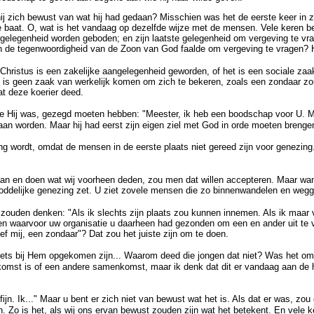
ch bewust van wat hij had gedaan? Misschien was het de eerste keer in zijn 
 baat. O, wat is het vandaag op dezelfde wijze met de mensen. Vele keren bese
gelegenheid worden geboden; en zijn laatste gelegenheid om vergeving te vrag
 in de tegenwoordigheid van de Zoon van God faalde om vergeving te vragen? 
ristus is een zakelijke aangelegenheid geworden, of het is een sociale zaak 
Het is geen zaak van werkelijk komen om zich te bekeren, zoals een zondaar 
at deze koerier deed.
wie Hij was, gezegd moeten hebben: "Meester, ik heb een boodschap voor U. Maa
aan worden. Maar hij had eerst zijn eigen ziel met God in orde moeten brenge
ordt, omdat de mensen in de eerste plaats niet gereed zijn voor genezing. Zij
an en doen wat wij voorheen deden, zou men dat willen accepteren. Maar wan
oddelijke genezing zet. U ziet zovele mensen die zo binnenwandelen en wegga
 zouden denken: "Als ik slechts zijn plaats zou kunnen innemen. Als ik ma
een waarvoor uw organisatie u daarheen had gezonden om een en ander uit te
ef mij, een zondaar"? Dat zou het juiste zijn om te doen.
n iets bij Hem opgekomen zijn... Waarom deed die jongen dat niet? Was het omd
omst is of een andere samenkomst, maar ik denk dat dit er vandaag aan de han
 fijn. Ik..." Maar u bent er zich niet van bewust wat het is. Als dat er was, z
Zo is het, als wij ons ervan bewust zouden zijn wat het betekent. En vele ke