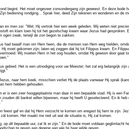
ond begint. Het moet ongeveer zonsondergang zijn geweest. En deze bode ha
n Zijn bediening rondging... Sprak hier, deed Zijn tekenen en wonderen en 
an en men zei: "Wel, Hij vertrok hier een week geleden. Wij weten niet precies
 bestoft en klam toen hij tot het gezelschap kwam waar Jezus had gesproken
jn ogen zwak, terwijl de zon begon te zakken.
zus had twaalf man om Hem heen, die de mensen van Hem weg hielden, omdat
.. Hij moet gekomen zijn; laten wij zeggen dat hij tot Filippus kwam. En Fili
 vermoeid. Wij moeten Hem in het oog houden, omdat Hij gewoon door gaat tot 
doen."
gieus gebied. Het is een uitnodiging voor uw Meester; het zal erg belangrijk zi
jgt."
Jezus, naar hem keek, misschien verliet Hij de plaats vanwaar Hij sprak (ka
t van hem hebben gehouden.
er is een zeer hooggeplaatste man daar in een bepaalde stad. Hij is een Fariz
elen zouden dit banket willen bijwonen, maar hij heeft U geselecteerd. En ik he
."
en feest gaf en dat hij Hem verzocht te komen om eregast bij hem te zijn. J
 zàl komen. Het maakt me niet uit wat de situatie is, Hij zal komen.
g, op
dit bepaalde
uur, zal Ik er zijn." En de bode moet voldaan geglimlacht
oodschap te geven aan degene aan wie hij haar wilde geven.