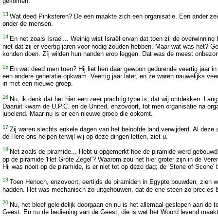
gekomen.
13
Wat deed Pinksteren? De een maakte zich een organisatie. Een ander zei: 
onder de mensen.
14
En net zoals Israël... Weinig wist Israël ervan dat toen zij de overwinning
niet dat zij er veertig jaren voor nodig zouden hebben. Maar wat was het? Ge
konden doen. Zíj wilden hun handen erop leggen. Dat was de meest onbezonn
15
En wat deed men toen? Hij liet hen daar gewoon gedurende veertig jaar in de
een andere generatie opkwam. Veertig jaar later, en ze waren nauwelijks veer
in met een nieuwe groep.
16
Nu, ik denk dat het hier een zeer prachtig type is, dat wij ontdekken. L
Daaruit kwam de U.P.C. en de United, enzovoort, tot men organisatie na org
jubelend. Maar nu is er een nieuwe groep die opkomt.
17
Zij waren slechts enkele dagen van het beloofde land verwijderd. Al deze 
de Here ons helpen terwijl wij op deze dingen letten, ziet u.
18
Net zoals de piramide... Hebt u opgemerkt hoe de piramide werd gebouwd? 
op de piramide 'Het Grote Zegel'? Waarom zou het hier groter zijn in de Ver
Hij was nooit op de piramide, is er niet tot op deze dag; de 'Stone of Scon
19
Toen Henoch, enzovoort, eertijds de piramiden in Egypte bouwden, zien wij
hadden. Het was mechanisch zo uitgehouwen, dat de ene steen zo precies bi
20
Nu, het bleef geleidelijk doorgaan en nu is het allemaal geslepen aan de 
Geest. En nu de bediening van de Geest, die is wat het Woord levend maakt;