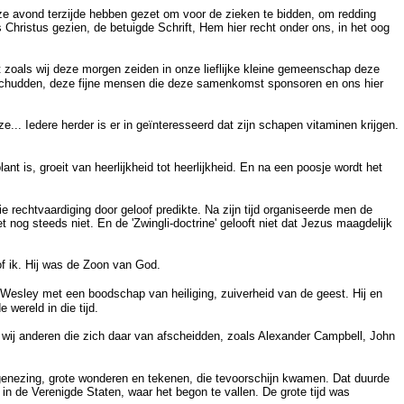
ze avond terzijde hebben gezet om voor de zieken te bidden, om redding
Christus gezien, de betuigde Schrift, Hem hier recht onder ons, in het oog
t zoals wij deze morgen zeiden in onze lieflijke kleine gemeenschap deze
n schudden, deze fijne mensen die deze samenkomst sponsoren en ons hier
... Iedere herder is er in geïnteresseerd dat zijn schapen vitaminen krijgen.
t is, groeit van heerlijkheid tot heerlijkheid. En na een poosje wordt het
rechtvaardiging door geloof predikte. Na zijn tijd organiseerde men de
t nog steeds niet. En de 'Zwingli-doctrine' gelooft niet dat Jezus maagdelijk
f ik. Hij was de Zoon van God.
Wesley met een boodschap van heiliging, zuiverheid van de geest. Hij en
wereld in die tijd.
 wij anderen die zich daar van afscheidden, zoals Alexander Campbell, John
 genezing, grote wonderen en tekenen, die tevoorschijn kwamen. Dat duurde
r in de Verenigde Staten, waar het begon te vallen. De grote tijd was