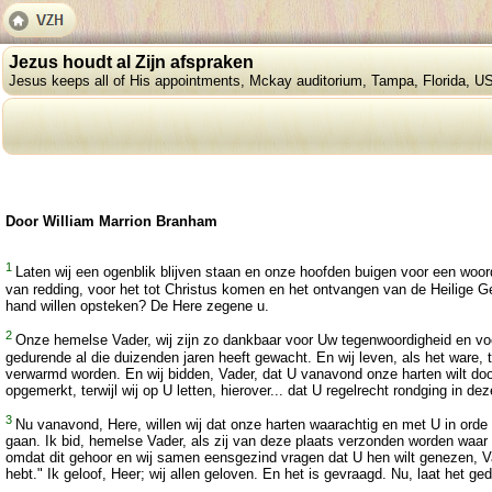
Jezus houdt al Zijn afspraken
Jesus keeps all of His appointments, Mckay auditorium, Tampa, Florida, US
Door William Marrion Branham
1
Laten wij een ogenblik blijven staan en onze hoofden buigen voor een woord
van redding, voor het tot Christus komen en het ontvangen van de Heilige Ge
hand willen opsteken? De Here zegene u.
2
Onze hemelse Vader, wij zijn zo dankbaar voor Uw tegenwoordigheid en voo
gedurende al die duizenden jaren heeft gewacht. En wij leven, als het ware, 
verwarmd worden. En wij bidden, Vader, dat U vanavond onze harten wilt doo
opgemerkt, terwijl wij op U letten, hierover... dat U regelrecht rondging i
3
Nu vanavond, Here, willen wij dat onze harten waarachtig en met U in orde 
gaan. Ik bid, hemelse Vader, als zij van deze plaats verzonden worden waar
omdat dit gehoor en wij samen eensgezind vragen dat U hen wilt genezen, Va
hebt." Ik geloof, Heer; wij allen geloven. En het is gevraagd. Nu, laat het