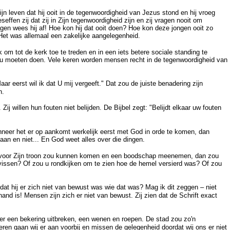
leven dat hij ooit in de tegenwoordigheid van Jezus stond en hij vroeg
ffen zij dat zij in Zijn tegenwoordigheid zijn en zij vragen nooit om
en wees hij af! Hoe kon hij dat ooit doen? Hoe kon deze jongen ooit zo
Het was allemaal een zakelijke aangelegenheid.
om tot de kerk toe te treden en in een iets betere sociale standing te
zou moeten doen. Vele keren worden mensen recht in de tegenwoordigheid van
r eerst wil ik dat U mij vergeeft." Dat zou de juiste benadering zijn
n.
 willen hun fouten niet belijden. De Bijbel zegt: "Belijdt elkaar uw fouten
neer het er op aankomt werkelijk eerst met God in orde te komen, dan
an en niet... En God weet alles over die dingen.
ar voor Zijn troon zou kunnen komen en een boodschap meenemen, dan zou
 vissen? Of zou u rondkijken om te zien hoe de hemel versierd was? Of zou
at hij er zich niet van bewust was wie dat was? Mag ik dit zeggen – niet
d is! Mensen zijn zich er niet van bewust. Zij zien dat de Schrift exact
ou er een bekering uitbreken, een wenen en roepen. De stad zou zo'n
ren gaan wij er aan voorbij en missen de gelegenheid doordat wij ons er niet