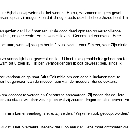
nze Bijbel en wij weten dat het waar is. En nu, wij zouden in geen geval
ensen, opdat zij mogen zien dat U nog steeds dezelfde Here Jezus bent. En
n gezien dat U vijf mensen uit de dood deed opstaan op verschillende
aarde is, de gemeente. Het is werkelijk ziek. Genees het vanavond, Here.
estaan, want wij vragen het in Jezus' Naam, voor Zijn eer, voor Zijn glorie
zo vriendelijk bent geweest en ik... U bent zo'n gemakkelijk gehoor om tot
wam tot u toen ik... Ik ben vermoeider dan ik ooit geweest ben, sinds ik
daar vandaan en ga naar Brits Columbia om een gehele Indianenstam te
s door het genezen van de moeder, één van de moeders, die de dokters...
en om gedoopt te worden en Christus te aanvaarden. Zij zagen dat de Here
r zou staan, wie daar zou zijn en wat zij zouden dragen en alles erover. En
en in mijn kamer vandaag, ziet u. Zij zeiden: "Wij willen ook gedoopt worden."
 Ik wil dat u het overdenkt. Bedenk dat u op een dag Deze moet ontmoeten die