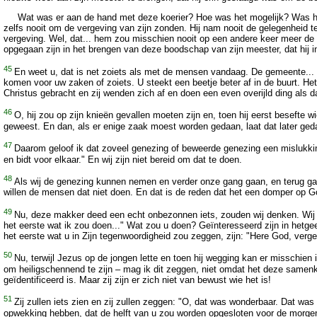
Wat was er aan de hand met deze koerier? Hoe was het mogelijk? Was hij zi
zelfs nooit om de vergeving van zijn zonden. Hij nam nooit de gelegenheid te
vergeving. Wel, dat... hem zou misschien nooit op een andere keer meer de 
opgegaan zijn in het brengen van deze boodschap van zijn meester, dat hij
45
En weet u, dat is net zoiets als met de mensen vandaag. De gemeente... Ch
komen voor uw zaken of zoiets. U steekt een beetje beter af in de buurt. 
Christus gebracht en zij wenden zich af en doen een even overijld ding als d
46
O, hij zou op zijn knieën gevallen moeten zijn en, toen hij eerst besefte 
geweest. En dan, als er enige zaak moest worden gedaan, laat dat later ged
47
Daarom geloof ik dat zoveel genezing of beweerde genezing een mislukking w
en bidt voor elkaar." En wij zijn niet bereid om dat te doen.
48
Als wij de genezing kunnen nemen en verder onze gang gaan, en terug ga
willen de mensen dat niet doen. En dat is de reden dat het een domper op G
49
Nu, deze makker deed een echt onbezonnen iets, zouden wij denken. Wij
het eerste wat ik zou doen..." Wat zou u doen? Geïnteresseerd zijn in hetg
het eerste wat u in Zijn tegenwoordigheid zou zeggen, zijn: "Here God, verge
50
Nu, terwijl Jezus op de jongen lette en toen hij wegging kan er misschie
om heiligschennend te zijn – mag ik dit zeggen, niet omdat het deze samenk
geïdentificeerd is. Maar zij zijn er zich niet van bewust wie het is!
51
Zij zullen iets zien en zij zullen zeggen: "O, dat was wonderbaar. Dat was
opwekking hebben, dat de helft van u zou worden opgesloten voor de morgen. 