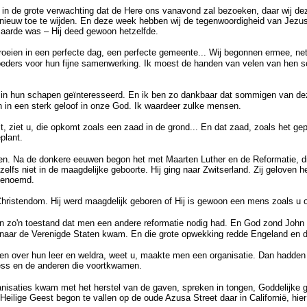
n in de grote verwachting dat de Here ons vanavond zal bezoeken, daar wij de
nieuw toe te wijden. En deze week hebben wij de tegenwoordigheid van Jezus 
p aarde was – Hij deed gewoon hetzelfde.
 groeien in een perfecte dag, een perfecte gemeente... Wij begonnen ermee, ne
e broeders voor hun fijne samenwerking. Ik moest de handen van velen van he
en in hun schapen geïnteresseerd. En ik ben zo dankbaar dat sommigen van deze
en in een sterk geloof in onze God. Ik waardeer zulke mensen.
iet u, die opkomt zoals een zaad in de grond... En dat zaad, zoals het geplan
plant.
n. Na de donkere eeuwen begon het met Maarten Luther en de Reformatie, die 
elfs niet in de maagdelijke geboorte. Hij ging naar Zwitserland. Zij geloven he
 genoemd.
ristendom. Hij werd maagdelijk geboren of Hij is gewoon een mens zoals u o
n zo'n toestand dat men een andere reformatie nodig had. En God zond John 
e naar de Verenigde Staten kwam. En die grote opwekking redde Engeland en de 
ren over hun leer en weldra, weet u, maakte men een organisatie. Dan hadden
ness en de anderen die voortkwamen.
ganisaties kwam met het herstel van de gaven, spreken in tongen, Goddelijke
de Heilige Geest begon te vallen op de oude Azusa Street daar in Californië, hie