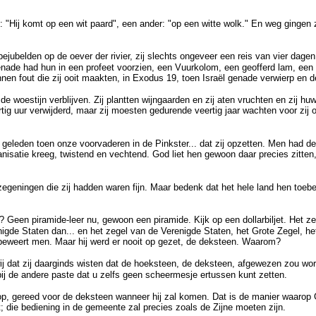
"Hij komt op een wit paard", een ander: "op een witte wolk." En weg gingen zi
 bejubelden op de oever der rivier, zij slechts ongeveer een reis van vier dagen
nade had hun in een profeet voorzien, een Vuurkolom, een geofferd lam, een bev
en fout die zij ooit maakten, in Exodus 19, toen Israël genade verwierp en 
 woestijn verblijven. Zij plantten wijngaarden en zij aten vruchten en zij huw
tig uur verwijderd, maar zij moesten gedurende veertig jaar wachten voor zij 
ang geleden toen onze voorvaderen in de Pinkster... dat zij opzetten. Men had
anisatie kreeg, twistend en vechtend. God liet hen gewoon daar precies zitte
zegeningen die zij hadden waren fijn. Maar bedenk dat het hele land hen toeb
Geen piramide-leer nu, gewoon een piramide. Kijk op een dollarbiljet. Het z
enigde Staten dan... en het zegel van de Verenigde Staten, het Grote Zegel, 
e' beweert men. Maar hij werd er nooit op gezet, de deksteen. Waarom?
 dat zij daarginds wisten dat de hoeksteen, de deksteen, afgewezen zou worde
j de andere paste dat u zelfs geen scheermesje ertussen kunt zetten.
top, gereed voor de deksteen wanneer hij zal komen. Dat is de manier waarop 
 die bediening in de gemeente zal precies zoals de Zijne moeten zijn.