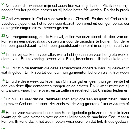
21
Net zoals dit, wanneer mijn schaduw hier van mijn hand... Als ik nooit mij
negatief en het positief samen tot zij beide hetzelfde worden. En dat is p
22
God verzoende in Christus de wereld met Zichzelf. En dus zal Christus in
Laodicéa-tijdperk nu, het is een roep daaruit, een bruid uit een gemeente, ee
deze grote dingen die wij hebben gezien.
23
Nu, morgenmiddag, zo de Here wil, zullen we deze dienst, dit deel van de 
komen en een gebedskaart krijgen om door de gebedsrij te komen. Nu, de rede
hun een gebedskaart. U hebt een gebedskaart en komt in de rij en u zult zien..
24
En nu, wij danken u voor alles wat u hebt gedaan en voor het grote welko
dienst zijn. Er zal zondagsschool zijn. En u, bezoekers... Ik heb enkele vri
25
Nu, dit zijn de mensen die deze samenkomst ondersteunen. Zij geloven in 
wat ik geloof. En ik zou tot een van hun gemeenten behoren als ik hier woon
26
En u die deze week uw leven aan Christus gaf en geen thuisgemeente hebt, 
een van deze fijne gemeenten morgen en ga erheen. En ik weet zeker dat zij u
ontvangen, vraag hun erover, en zij zullen u regelrecht tot Christus leiden e
27
En nu... U weet dat de Presbyterianen altijd opstaan en gaan zitten, naa
tegenover God om te staan. Net zoals wij de vlag groeten of trouw zweren of
28
En nu, voor vanavond heb ik een Schriftgedeelte gekozen om hier te lezen
kwam op de weg hierheen over de ontsluiering van de machtige God. Maar toen 
komen. Ik vond dat ik het zou moeten veranderen en dat heb ik dus gedaan. E