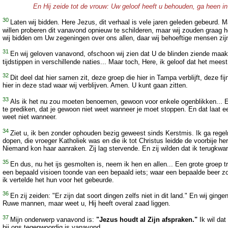
En Hij zeide tot de vrouw: Uw geloof heeft u behouden, ga heen in
30
Laten wij bidden. Here Jezus, dit verhaal is vele jaren geleden gebeurd. M
willen proberen dit vanavond opnieuw te schilderen, maar wij zouden graag
wij bidden om Uw zegeningen over ons allen, daar wij behoeftige mensen zij
31
En wij geloven vanavond, ofschoon wij zien dat U de blinden ziende maa
tijdstippen in verschillende naties... Maar toch, Here, ik geloof dat het me
32
Dit deel dat hier samen zit, deze groep die hier in Tampa verblijft, deze 
hier in deze stad waar wij verblijven. Amen. U kunt gaan zitten.
33
Als ik het nu zou moeten benoemen, gewoon voor enkele ogenblikken... En 
te prediken, dat je gewoon niet weet wanneer je moet stoppen. En dat laat ee
weet niet wanneer.
34
Ziet u, ik ben zonder ophouden bezig geweest sinds Kerstmis. Ik ga rege
dopen, die vroeger Katholiek was en die ik tot Christus leidde de voorbije h
Niemand kon haar aanraken. Zij lag stervende. En zij wilden dat ik terugkwam
35
En dus, nu het ijs gesmolten is, neem ik hen en allen... Een grote groep
een bepaald visioen toonde van een bepaald iets; waar een bepaalde beer zou
ik vertelde het hun voor het gebeurde.
36
En zij zeiden: "Er zijn dat soort dingen zelfs niet in dit land." En wij gi
Ruwe mannen, maar weet u, Hij heeft overal zaad liggen.
37
Mijn onderwerp vanavond is:
"Jezus houdt al Zijn afspraken."
Ik wil dat
bij ons tegenwoordig is vanavond.