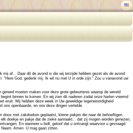
mij af... Daar dit de avond is die wij terzijde hebben gezet als de avond
n: "Here God, gedenk mij. Ik wil nu met U in orde zijn." Zou u vanavond uw
ich gereed moeten maken voor deze grote gebeurtenis waarop de wereld
id begint binnen te komen. En wij zien dit naderen zodat onze harten vreemd
het eruit. Wij hebben deze week in Uw geweldige tegenwoordigheid
het ons openbaarde, en ons deze dingen vertelde.
een doos met zakdoeken geplaatst, kleine pakjes die naar de behoeftigen
 elk doekje en pakje dat de zieke aanraakt... dat zij mogen worden genezen,
ontvangen. En wanneer u bidt, geloof dat u ontvangt waarvoor u gevraagd
us' Naam. Amen. U mag gaan zitten.