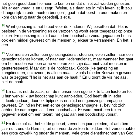
het geen goed doen hierheen te komen omdat u niet zal worden genezen.
Als er een vraag is en u zegt: "Welnu, als daar iets in mijn leven is; ik zou
dit eigenlijk in orde moeten brengen", gaat u dat eerst in orde maken en
kom dan terug naar de gebedsrij, ziet u.
18
Want genezing is het brood voor de kinderen. Wij beseffen dat. Het is
besloten in de verzoening en de verzoening wordt eerst toegepast op onze
zielen. En genezing is altijd aan iedere boodschap voorafgegaan en het is
ook een middel geweest om de mensen bij elkaar te verzamelen. En het is
een...
19
Veel mensen zullen een genezingsdienst steunen, velen zullen naar een
genezingsdienst komen, of naar een liederendienst, maar wanneer het gaat
om het redden van een arme verloren ziel, zijn daar niet veel mensen in
geïnteresseerd. Maar dat is de hoofdzaak. Goddelijke genezing en
zangdiensten, enzovoort, is alleen maar... Zoals broeder Bosworth gewoon
was te zeggen: "Het is het aas aan de haak." En u toont de vis het aas,
niet de haak.
20
En dat is net de zaak, om de mensen een ogenblik te laten luisteren tot
u hun werkelijk uw boodschap kunt aanbieden. God heeft dit in ieder
tijdperk gedaan, door elk tijdperk is er altijd een genezingscampagne
geweest. En indien het een echte genezingscampagne is, bevindt zich
achter die campagne altijd een boodschap. Er wordt nooit een teken
gegeven enkel om een teken; het gaat aan een boodschap vooraf.
21
En ik geloof dat hetzelfde gebeurt; zeventien jaar geleden, of achttien
jaar nu, zond de Here mij uit om voor de zieken te bidden. Het veroorzaakte
een grote opwekking onder de mensen. Vele grote dienstknechten van God