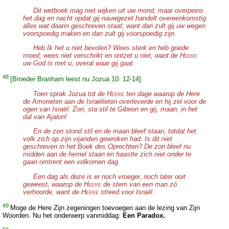
Dit wetboek mag niet wijken uit uw mond, maar overpeins
het dag en nacht opdat gij nauwgezet handelt overeenkomstig
alles wat daarin geschreven staat; want dan zult gij uw wegen
voorspoedig maken en dan zult gij voorspoedig zijn.
Heb Ik het u niet bevolen? Wees sterk en heb goede
moed; wees niet verschrikt en ontzet u niet; want de H
EERE
uw God is met u, overal waar gij gaat.
48
[Broeder Branham leest nu Jozua 10: 12-14]
Toen sprak Jozua tot de H
ten dage waarop de Here
EERE
de Amorieten aan de Israëlieten overleverde en hij zei voor de
ogen van Israël: Zon, sta stil te Gibeon en gij, maan, in het
dal van Ajalon!
En de zon stond stil en de maan bleef staan, totdat het
volk zich op zijn vijanden gewroken had. Is dit niet
geschreven in het Boek des Oprechten? De zon bleef nu
midden aan de hemel staan en haastte zich niet onder te
gaan omtrent een volkomen dag.
Een dag als deze is er noch vroeger, noch later ooit
geweest, waarop de H
de stem van een man zó
EERE
verhoorde, want de H
streed voor Israël.
EERE
49
Moge de Here Zijn zegeningen toevoegen aan de lezing van Zijn
Woorden. Nu het onderwerp vanmiddag:
Een Paradox.