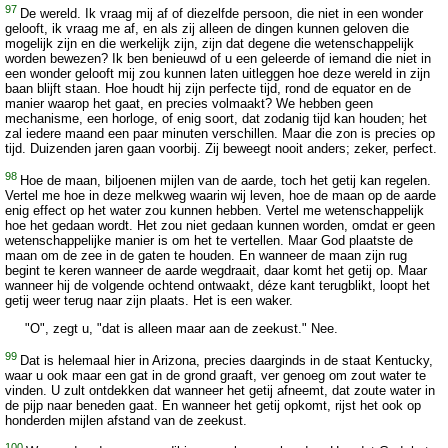
97
De wereld. Ik vraag mij af of diezelfde persoon, die niet in een wonder
gelooft, ik vraag me af, en als zij alleen de dingen kunnen geloven die
mogelijk zijn en die werkelijk zijn, zijn dat degene die wetenschappelijk
worden bewezen? Ik ben benieuwd of u een geleerde of iemand die niet in
een wonder gelooft mij zou kunnen laten uitleggen hoe deze wereld in zijn
baan blijft staan. Hoe houdt hij zijn perfecte tijd, rond de equator en de
manier waarop het gaat, en precies volmaakt? We hebben geen
mechanisme, een horloge, of enig soort, dat zodanig tijd kan houden; het
zal iedere maand een paar minuten verschillen. Maar die zon is precies op
tijd. Duizenden jaren gaan voorbij. Zij beweegt nooit anders; zeker, perfect.
98
Hoe de maan, biljoenen mijlen van de aarde, toch het getij kan regelen.
Vertel me hoe in deze melkweg waarin wij leven, hoe de maan op de aarde
enig effect op het water zou kunnen hebben. Vertel me wetenschappelijk
hoe het gedaan wordt. Het zou niet gedaan kunnen worden, omdat er geen
wetenschappelijke manier is om het te vertellen. Maar God plaatste de
maan om de zee in de gaten te houden. En wanneer de maan zijn rug
begint te keren wanneer de aarde wegdraait, daar komt het getij op. Maar
wanneer hij de volgende ochtend ontwaakt, déze kant terugblikt, loopt het
getij weer terug naar zijn plaats. Het is een waker.
"O", zegt u, "dat is alleen maar aan de zeekust." Nee.
99
Dat is helemaal hier in Arizona, precies daarginds in de staat Kentucky,
waar u ook maar een gat in de grond graaft, ver genoeg om zout water te
vinden. U zult ontdekken dat wanneer het getij afneemt, dat zoute water in
de pijp naar beneden gaat. En wanneer het getij opkomt, rijst het ook op
honderden mijlen afstand van de zeekust.
100