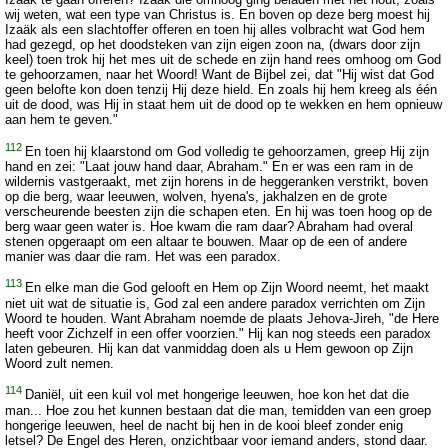
wij weten, wat een type van Christus is. En boven op deze berg moest hij
Izaäk als een slachtoffer offeren en toen hij alles volbracht wat God hem
had gezegd, op het doodsteken van zijn eigen zoon na, (dwars door zijn
keel) toen trok hij het mes uit de schede en zijn hand rees omhoog om God
te gehoorzamen, naar het Woord! Want de Bijbel zei, dat "Hij wist dat God
geen belofte kon doen tenzij Hij deze hield. En zoals hij hem kreeg als één
uit de dood, was Hij in staat hem uit de dood op te wekken en hem opnieuw
aan hem te geven."
112
En toen hij klaarstond om God volledig te gehoorzamen, greep Hij zijn
hand en zei: "Laat jouw hand daar, Abraham." En er was een ram in de
wildernis vastgeraakt, met zijn horens in de heggeranken verstrikt, boven
op die berg, waar leeuwen, wolven, hyena's, jakhalzen en de grote
verscheurende beesten zijn die schapen eten. En hij was toen hoog op de
berg waar geen water is. Hoe kwam die ram daar? Abraham had overal
stenen opgeraapt om een altaar te bouwen. Maar op de een of andere
manier was daar die ram. Het was een paradox.
113
En elke man die God gelooft en Hem op Zijn Woord neemt, het maakt
niet uit wat de situatie is, God zal een andere paradox verrichten om Zijn
Woord te houden. Want Abraham noemde de plaats Jehova-Jireh, "de Here
heeft voor Zichzelf in een offer voorzien." Hij kan nog steeds een paradox
laten gebeuren. Hij kan dat vanmiddag doen als u Hem gewoon op Zijn
Woord zult nemen.
114
Daniël, uit een kuil vol met hongerige leeuwen, hoe kon het dat die
man... Hoe zou het kunnen bestaan dat die man, temidden van een groep
hongerige leeuwen, heel de nacht bij hen in de kooi bleef zonder enig
letsel? De Engel des Heren, onzichtbaar voor iemand anders, stond daar.