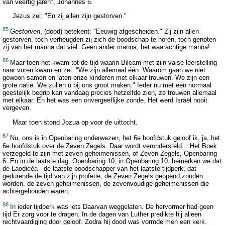
van veertig jaren", Johannes 6.
Jezus zei: "En zij allen zijn gestorven."
85
Gestorven
, (dood) betekent: "Eeuwig afgescheiden." Zij zijn allen
gestorven, toch verheugden zij zich de boodschap te horen, toch genoten
zij van het manna dat viel. Geen ander manna; het waarachtige manna!
86
Maar toen het kwam tot de tijd waarin Bileam met zijn valse leerstelling
naar voren kwam en zei: "We zijn allemaal één. Waarom gaan we niet
gewoon samen en laten onze kinderen met elkaar trouwen. We zijn een
grote natie. We zullen u bij ons groot maken." Ieder nu met een normaal
geestelijk begrip kan vandaag precies hetzelfde zien, ze trouwen allemaal
met elkaar. En het was een onvergeeflijke zonde. Het werd Israël nooit
vergeven.
Maar toen stond Jozua op voor de uittocht.
87
Nu, ons is in Openbaring onderwezen, het 6e hoofdstuk geloof ik, ja, het
6e hoofdstuk over de Zeven Zegels. Daar wordt verondersteld... Het Boek
verzegeld te zijn met zeven geheimenissen, of Zeven Zegels, Openbaring
6. En in de laatste dag, Openbaring 10, in Openbaring 10, bemerken we dat
de Laodicéa - de laatste boodschapper van het laatste tijdperk, dat
gedurende de tijd van zijn profetie, de Zeven Zegels geopend zouden
worden, de zeven geheimenissen, de zevenvoudige geheimenissen die
achtergehouden waren.
88
In ieder tijdperk was iets Daarvan weggelaten. De hervormer had geen
tijd Er zorg voor te dragen. In de dagen van Luther predikte hij alleen
rechtvaardiging door geloof. Zodra hij dood was vormde men een kerk.