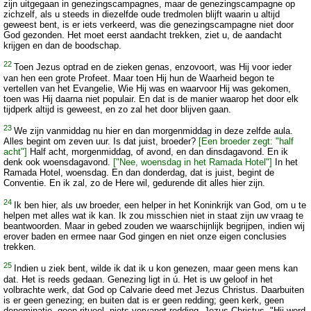
zijn uitgegaan in genezingscampagnes, maar de genezingscampagne op
zichzelf, als u steeds in diezelfde oude tredmolen blijft waarin u altijd
geweest bent, is er iets verkeerd, was die genezingscampagne niet door
God gezonden. Het moet eerst aandacht trekken, ziet u, de aandacht
krijgen en dan de boodschap.
22
Toen Jezus optrad en de zieken genas, enzovoort, was Hij voor ieder
van hen een grote Profeet. Maar toen Hij hun de Waarheid begon te
vertellen van het Evangelie, Wie Hij was en waarvoor Hij was gekomen,
toen was Hij daarna niet populair. En dat is de manier waarop het door elk
tijdperk altijd is geweest, en zo zal het door blijven gaan.
23
We zijn vanmiddag nu hier en dan morgenmiddag in deze zelfde aula.
Alles begint om zeven uur. Is dat juist, broeder?
[Een broeder zegt: "half
acht"]
Half acht, morgenmiddag, of avond, en dan dinsdagavond. En ik
denk ook woensdagavond.
["Nee, woensdag in het Ramada Hotel"]
In het
Ramada Hotel, woensdag. En dan donderdag, dat is juist, begint de
Conventie. En ik zal, zo de Here wil, gedurende dit alles hier zijn.
24
Ik ben hier, als uw broeder, een helper in het Koninkrijk van God, om u te
helpen met alles wat ik kan. Ik zou misschien niet in staat zijn uw vraag te
beantwoorden. Maar in gebed zouden we waarschijnlijk begrijpen, indien wij
erover baden en ermee naar God gingen en niet onze eigen conclusies
trekken.
25
Indien u ziek bent, wilde ik dat ik u kon genezen, maar geen mens kan
dat. Het is reeds gedaan. Genezing ligt in ú. Het is uw geloof in het
volbrachte werk, dat God op Calvarie deed met Jezus Christus. Daarbuiten
is er geen genezing; en buiten dat is er geen redding; geen kerk, geen
denominatie, geen ritueel, niets vervangt redding. Jezus Christus, "Hij werd