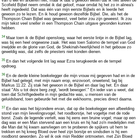
van u wel en anderen niet, maar ik laat u gewoon weten dat ik niet alleen de
Scofield Bijbel neem omdat ik dat geloof, maar omdat hij het zo in alinea's
heeft ingedeeld. Dat was één van mijn eerste Bijbels en ik leerde het
gewoon zo te lezen. En ik houd gewoon dezelfde Bijbel. Die, als het de
Thompson Chain Bijbel was geweest, veel beter zou zijn geweest. Ik zou
mijn tekst veel sneller in een Thompson Chain uitgave gevonden kunnen
hebben.
34
Maar toen ik de Bijbel opensloeg, waar het eerste lintje in de Bijbel lag,
was bij een heel ongewone zaak. Het was toen Salomo de tempel van God
inwijdde en de glorie van God, de Shekinah-heerlijkheid in het gebouw zo
geweldig was, dat zelfs de priesters niet konden dienen.
35
En dan het volgende lint lag waar Ezra terugkeerde en de tempel
opdroeg.
36
En de derde kleine boekelegger die mijn vrouw mij gegeven had en in de
Bijbel had gelegd, met mijn naam erop, enzovoort, onwetend, lag bij
Markus 11:22. Zij stak het gewoon in de Bijbel en daar lag het. En daar
staat "Als u tot deze berg zegt, 'wordt bewogen'." En ieder van u weet, dat
toen dat Schriftgedeelte in mijn gedachte was, u mensen van de
geluidsband, toen gebeurde het met die eekhoorns, precies direct daarna.
37
En dan was het bijzondere ervan, dat op die boekelegger een afbeelding
stond van mijn lievelingsvogel, het roodborstje, het vogeltje met de rode
borst. Zoals de legende vertelt, was hij eens een bruine vogel; maar op een
dag was er een Man stervend aan een kruis en hij had zo'n medelijden met
die Man dat hij kwam aanvliegen om te proberen de spijkers uit hem te
trekken en hij kreeg Bloed over heel zijn borstje en sindsdien is hij een
roodborst geworden. Zo wil ik ook mijn Redder ontmoeten, met Zijn Bloed