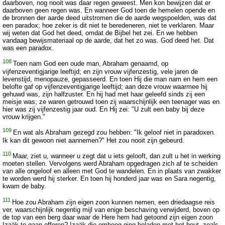
daarboven, nog nooit was daar regen geweest. Men kon bewijzen dat er
daarboven geen regen was. En wanneer God toen de hemelen opende en
de bronnen der aarde deed uitstromen die de aarde wegspoelden, was dat
een paradox; hoe zeker is dit niet te beredeneren, niet te verklaren. Maar
wij weten dat God het deed, omdat de Bijbel het zei. En we hebben
vandaag bewijsmateriaal op de aarde, dat het zo was. God deed het. Dat
was een paradox.
108
Toen nam God een oude man, Abraham genaamd, op
vijfenzeventigjarige leeftijd; en zijn vrouw vijfenzestig, vele jaren de
levenstijd, menopauze, gepasseerd. En toen Hij die man nam en hem een
belofte gaf op vijfenzeventigjarige leeftijd; aan deze vrouw waarmee hij
gehuwd was, zijn halfzuster. En hij had met haar geleefd sinds zij een
meisje was; ze waren getrouwd toen zij waarschijnlijk een teenager was en
hier was zij vijfenzestig jaar oud. En Hij zei: "U zult een baby bij deze
vrouw krijgen."
109
En wat als Abraham gezegd zou hebben: "Ik geloof niet in paradoxen.
Ik kan dit gewoon niet aannemen?" Het zou nooit zijn gebeurd.
110
Maar, ziet u, wanneer u zegt dat u iets gelooft, dan zult u het in werking
moeten stellen. Vervolgens werd Abraham opgedragen zich af te scheiden
van alle ongeloof en alleen met God te wandelen. En in plaats van zwakker
te worden werd hij sterker. En toen hij honderd jaar was en Sara negentig,
kwam de baby.
111
Hoe zou Abraham zijn eigen zoon kunnen nemen, een driedaagse reis
ver, waarschijnlijk negentig mijl van enige beschaving verwijderd, boven op
de top van een berg daar waar de Here hem had getoond zijn eigen zoon
Izaäk te gaan offeren? Izaäk die omhoog ging beladen met het hout, zoals