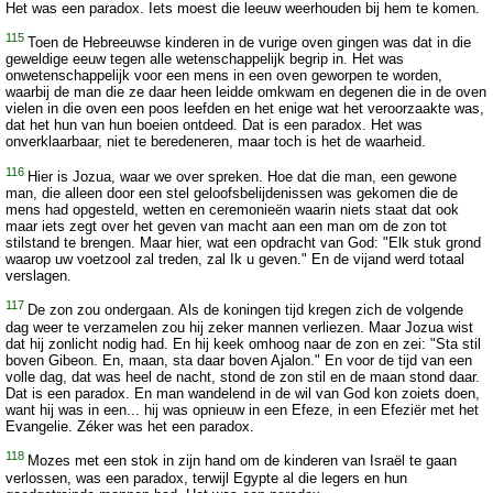
Het was een paradox. Iets moest die leeuw weerhouden bij hem te komen.
115
Toen de Hebreeuwse kinderen in de vurige oven gingen was dat in die
geweldige eeuw tegen alle wetenschappelijk begrip in. Het was
onwetenschappelijk voor een mens in een oven geworpen te worden,
waarbij de man die ze daar heen leidde omkwam en degenen die in de oven
vielen in die oven een poos leefden en het enige wat het veroorzaakte was,
dat het hun van hun boeien ontdeed. Dat is een paradox. Het was
onverklaarbaar, niet te beredeneren, maar toch is het de waarheid.
116
Hier is Jozua, waar we over spreken. Hoe dat die man, een gewone
man, die alleen door een stel geloofsbelijdenissen was gekomen die de
mens had opgesteld, wetten en ceremonieën waarin niets staat dat ook
maar iets zegt over het geven van macht aan een man om de zon tot
stilstand te brengen. Maar hier, wat een opdracht van God: "Elk stuk grond
waarop uw voetzool zal treden, zal Ik u geven." En de vijand werd totaal
verslagen.
117
De zon zou ondergaan. Als de koningen tijd kregen zich de volgende
dag weer te verzamelen zou hij zeker mannen verliezen. Maar Jozua wist
dat hij zonlicht nodig had. En hij keek omhoog naar de zon en zei: "Sta stil
boven Gibeon. En, maan, sta daar boven Ajalon." En voor de tijd van een
volle dag, dat was heel de nacht, stond de zon stil en de maan stond daar.
Dat is een paradox. En man wandelend in de wil van God kon zoiets doen,
want hij was in een... hij was opnieuw in een Efeze, in een Efeziër met het
Evangelie. Zéker was het een paradox.
118
Mozes met een stok in zijn hand om de kinderen van Israël te gaan
verlossen, was een paradox, terwijl Egypte al die legers en hun