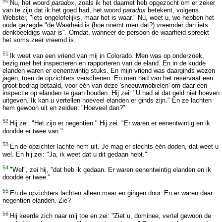
50
Nu, het woord
paradox
, zoals ik het daarnet heb opgezocht om er zeker
van te zijn dat ik het goed had, het woord
paradox
betekent, volgens
Webster, "iets ongelofelijks, maar het is waar." Nu, weet u, we hebben het
oude gezegde "de Waarheid is (hoe noemt men dat?) vreemder dan iets
denkbeeldigs waar is". Omdat, wanneer de persoon de waarheid spreekt
het soms zeer vreemd is.
51
Ik weet van een vriend van mij in Colorado. Men was op onderzoek,
bezig met het inspecteren en rapporteren van de eland. En in de kudde
elanden waren er eenentwintig stuks. En mijn vriend was daarginds wezen
jagen, toen de opzichters verschenen. En men had van het reservaat een
groot bedrag betaald, voor één van deze 'sneeuwmobielen' om daar een
inspectie op elanden te gaan houden. Hij zei: "U had al dat geld niet hoeven
uitgeven. Ik kan u vertellen hoeveel elanden er ginds zijn." En ze lachten
hem gewoon uit en zeiden: "Hoeveel dan?"
52
Hij zei: "Het zijn er negentien." Hij zei: "Er waren er eenentwintig en ik
doodde er twee van."
53
En de opzichter lachte hem uit. Je mag er slechts één doden, dat weet u
wel. En hij zei: "Ja, ik weet dat u dit gedaan hebt."
54
"Wel", zei hij, "dat heb ik gedaan. Er waren eenentwintig elanden en ik
doodde er twee."
55
En de opzichters lachten alleen maar en gingen door. En er waren daar
negentien elanden. Zie?
56
Hij keerde zich naar mij toe en zei: "Ziet u, dominee, vertel gewoon de