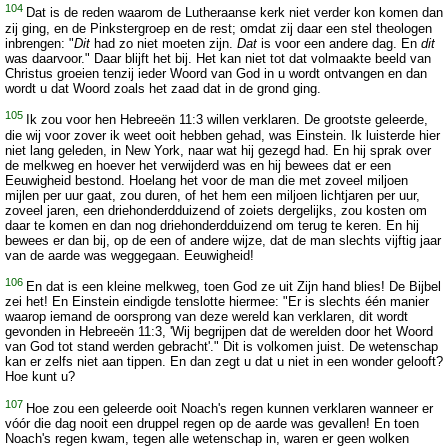
104
Dat is de reden waarom de Lutheraanse kerk niet verder kon komen dan
zij ging, en de Pinkstergroep en de rest; omdat zij daar een stel theologen
inbrengen: "
Dit
had zo niet moeten zijn.
Dat
is voor een andere dag. En
dit
was daarvoor." Daar blijft het bij. Het kan niet tot dat volmaakte beeld van
Christus groeien tenzij ieder Woord van God in u wordt ontvangen en dan
wordt u dat Woord zoals het zaad dat in de grond ging.
105
Ik zou voor hen Hebreeën 11:3 willen verklaren. De grootste geleerde,
die wij voor zover ik weet ooit hebben gehad, was Einstein. Ik luisterde hier
niet lang geleden, in New York, naar wat hij gezegd had. En hij sprak over
de melkweg en hoever het verwijderd was en hij bewees dat er een
Eeuwigheid bestond. Hoelang het voor de man die met zoveel miljoen
mijlen per uur gaat, zou duren, of het hem een miljoen lichtjaren per uur,
zoveel jaren, een driehonderdduizend of zoiets dergelijks, zou kosten om
daar te komen en dan nog driehonderdduizend om terug te keren. En hij
bewees er dan bij, op de een of andere wijze, dat de man slechts vijftig jaar
van de aarde was weggegaan. Eeuwigheid!
106
En dat is een kleine melkweg, toen God ze uit Zijn hand blies! De Bijbel
zei het! En Einstein eindigde tenslotte hiermee: "Er is slechts één manier
waarop iemand de oorsprong van deze wereld kan verklaren, dit wordt
gevonden in Hebreeën 11:3, 'Wij begrijpen dat de werelden door het Woord
van God tot stand werden gebracht'." Dit is volkomen juist. De wetenschap
kan er zelfs niet aan tippen. En dan zegt u dat u niet in een wonder gelooft?
Hoe kunt u?
107
Hoe zou een geleerde ooit Noach's regen kunnen verklaren wanneer er
vóór die dag nooit een druppel regen op de aarde was gevallen! En toen
Noach's regen kwam, tegen alle wetenschap in, waren er geen wolken