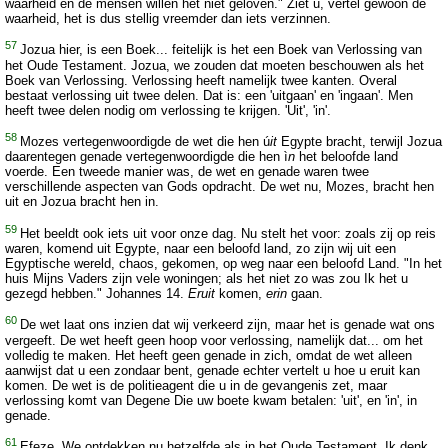
waarheid en de mensen willen het niet geloven." Ziet u, vertel gewoon de
waarheid, het is dus stellig vreemder dan iets verzinnen.
57
Jozua hier, is een Boek... feitelijk is het een Boek van Verlossing van
het Oude Testament. Jozua, we zouden dat moeten beschouwen als het
Boek van Verlossing. Verlossing heeft namelijk twee kanten. Overal
bestaat verlossing uit twee delen. Dat is: een 'uitgaan' en 'ingaan'. Men
heeft twee delen nodig om verlossing te krijgen. 'Uit', 'in'.
58
Mozes vertegenwoordigde de wet die hen ú
it
Egypte bracht, terwijl Jozua
daarentegen genade vertegenwoordigde die hen ì
n
het beloofde land
voerde. Een tweede manier was, de wet en genade waren twee
verschillende aspecten van Gods opdracht. De wet nu, Mozes, bracht hen
uit en Jozua bracht hen in.
59
Het beeldt ook iets uit voor onze dag. Nu stelt het voor: zoals zij op reis
waren, komend uit Egypte, naar een beloofd land, zo zijn wij uit een
Egyptische wereld, chaos, gekomen, op weg naar een beloofd Land. "In het
huis Mijns Vaders zijn vele woningen; als het niet zo was zou Ik het u
gezegd hebben." Johannes 14.
Eruit
komen,
erin
gaan.
60
De wet laat ons inzien dat wij verkeerd zijn, maar het is genade wat ons
vergeeft. De wet heeft geen hoop voor verlossing, namelijk dat... om het
volledig te maken. Het heeft geen genade in zich, omdat de wet alleen
aanwijst dat u een zondaar bent, genade echter vertelt u hoe u eruit kan
komen. De wet is de politieagent die u in de gevangenis zet, maar
verlossing komt van Degene Die uw boete kwam betalen: 'uit', en 'in', in
genade.
61
Efeze. We ontdekken nu hetzelfde als in het Oude Testament. Ik denk