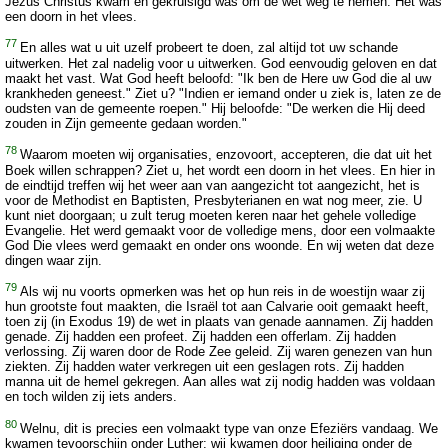
Jezus Christus kwam en gekruisigd was om de wet weg te nemen. Het was
een doorn in het vlees.
77
En alles wat u uit uzelf probeert te doen, zal altijd tot uw schande
uitwerken. Het zal nadelig voor u uitwerken. God eenvoudig geloven en dat
maakt het vast. Wat God heeft beloofd: "Ik ben de Here uw God die al uw
krankheden geneest." Ziet u? "Indien er iemand onder u ziek is, laten ze de
oudsten van de gemeente roepen." Hij beloofde: "De werken die Hij deed
zouden in Zijn gemeente gedaan worden."
78
Waarom moeten wij organisaties, enzovoort, accepteren, die dat uit het
Boek willen schrappen? Ziet u, het wordt een doorn in het vlees. En hier in
de eindtijd treffen wij het weer aan van aangezicht tot aangezicht, het is
voor de Methodist en Baptisten, Presbyterianen en wat nog meer, zie. U
kunt niet doorgaan; u zult terug moeten keren naar het gehele volledige
Evangelie. Het werd gemaakt voor de volledige mens, door een volmaakte
God Die vlees werd gemaakt en onder ons woonde. En wij weten dat deze
dingen waar zijn.
79
Als wij nu voorts opmerken was het op hun reis in de woestijn waar zij
hun grootste fout maakten, die Israël tot aan Calvarie ooit gemaakt heeft,
toen zij (in Exodus 19) de wet in plaats van genade aannamen. Zij hadden
genade. Zij hadden een profeet. Zij hadden een offerlam. Zij hadden
verlossing. Zij waren door de Rode Zee geleid. Zij waren genezen van hun
ziekten. Zij hadden water verkregen uit een geslagen rots. Zij hadden
manna uit de hemel gekregen. Aan alles wat zij nodig hadden was voldaan
en toch wilden zij iets anders.
80
Welnu, dit is precies een volmaakt type van onze Efeziërs vandaag. We
kwamen tevoorschijn onder Luther; wij kwamen door heiliging onder de