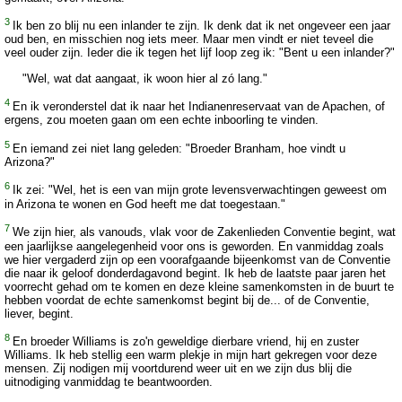
3
Ik ben zo blij nu een inlander te zijn. Ik denk dat ik net ongeveer een jaar
oud ben, en misschien nog iets meer. Maar men vindt er niet teveel die
veel ouder zijn. Ieder die ik tegen het lijf loop zeg ik: "Bent u een inlander?"
"Wel, wat dat aangaat, ik woon hier al zó lang."
4
En ik veronderstel dat ik naar het Indianenreservaat van de Apachen, of
ergens, zou moeten gaan om een echte inboorling te vinden.
5
En iemand zei niet lang geleden: "Broeder Branham, hoe vindt u
Arizona?"
6
Ik zei: "Wel, het is een van mijn grote levensverwachtingen geweest om
in Arizona te wonen en God heeft me dat toegestaan."
7
We zijn hier, als vanouds, vlak voor de Zakenlieden Conventie begint, wat
een jaarlijkse aangelegenheid voor ons is geworden. En vanmiddag zoals
we hier vergaderd zijn op een voorafgaande bijeenkomst van de Conventie
die naar ik geloof donderdagavond begint. Ik heb de laatste paar jaren het
voorrecht gehad om te komen en deze kleine samenkomsten in de buurt te
hebben voordat de echte samenkomst begint bij de... of de Conventie,
liever, begint.
8
En broeder Williams is zo'n geweldige dierbare vriend, hij en zuster
Williams. Ik heb stellig een warm plekje in mijn hart gekregen voor deze
mensen. Zij nodigen mij voortdurend weer uit en we zijn dus blij die
uitnodiging vanmiddag te beantwoorden.