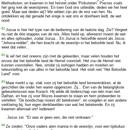
Methodisten; en kwamen in het herstel onder 'Pinksteren'. Precies zoals
het ging met de woestijnreis. En toen God ons uitleidde, deden we het heel
goed. Maar wat deden wij? We wilden zijn als de rest van hen. Nu
ontdekken wij dat genade het enige is wat ons er doorheen leidt, de wet
nooit.
81
Jozua is hier het type van de bediening van de laatste dag. Zie? Vergeet
nu niet de drie etappes van de reis. Alles hield op, allereerst moest de wet
en alles ophouden, zodat Jozua... En
Jozua
is hetzelfde woord als Jezus,
"Jehova-redder", die hen bracht uit de woestijn in het beloofde land. Nu, ik
weet dat velen...
82
Ik wil het niet oneens zijn met de geleerden, maar velen houden het
ervoor dat het beloofde land de Hemel voorstelt. Het zou de Hemel niet
kunnen voorstellen. Nee, omdat zij oorlogen hadden en moeiten en
teleurstelling en van alles in het beloofde land. Het stelt niet "Het Beloofde
Land" voor.
83
Maar merkt u op, vlak voor zij het beloofde land binnentrokken, al de
geschillen die onder hen waren opgerezen. Zij... Een van de belangrijkste
gebeurtenissen was Korach. Hij wilde dit leiderschap van één man niet.
Dathan, en hoe zij voor Mozes kwamen te staan en hem probeerden te
vertellen: "De boodschap moest
dìt
betekenen", en voegden er een andere
verklaring bij, hun eigen denkbeelden van wat het betekende. En zij
kwamen allemaal om! Iedereen!
Jezus zei: "Er was er geen een, die niet omkwam."
84
Ze zeiden: "Onze vaders aten manna in de woestijn, voor een tijdsduur