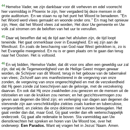
44
Hemelse Vader, we zijn dankbaar voor dit verheven en edel voorrecht
hier vanmiddag in Phoenix te zijn, hier vergaderd bij deze mensen in dit
grote auditorium. En we staan nu op het punt het Woord te benaderen. "En
het Woord werd vlees gemaakt en woonde onder ons." En mag het opnieuw
zijn, Heer, dat het Woord vlees zal worden, Het door Uw gemeente en Uw
volk zal stromen om de beloften van het uur te vervullen.
45
Daar wij beseffen dat wij de tijd aan het afsluiten zijn, de tijd loopt
teneinde. Het gaat onmerkbaar over in Eeuwigheid. En wij zijn aan de
Westkust. En zoals de beschaving van God naar West getrokken is, zo is
het Evangelie meegereisd. En nu is er geen plaats om te gaan dan terug
naar het Oosten. Het is voltooid.
46
En wij bidden, Hemelse Vader, dat dit voor ons allen een geweldig uur zal
zijn, dat wij de Tegenwoordigheid van de Heilige Geest mogen gewaar
worden, de Schrijver van dit Woord, terug in het gebouw van de tabernakel
van vlees; Zichzelf aan ons manifesterend in de vergeving van onze
zonden, de vergeving van onze ongerechtigheid en met de verzekerdheid
dat Hij geen zonde zal toeschrijven aan de gelovige, met de verzekering
daarvan. En ook dat Hij onze zwakheden zou genezen en de mensen uit de
rolstoelen en van de krukken zou nemen; en het gezichtsvermogen zou
geven aan degenen die blind zijn; en verlenging van dagen aan degenen die
stervende zijn aan verschrikkelijke ziektes zoals kanker en tuberculose,
vergevorderd, en ziektes die onze doktoren niet kunnen beteugelen. Het
gaat verder dan dat, maar God, Gij gaat verder dan elk wetenschappelijk
onderzoek. Gij gaat alle redenatie te boven. Sta vanmiddag aan Uw
dienstknechten het spreken en horen van Uw Woord toe, over het
onderwerp:
Een Paradox.
Want wij vragen het in Jezus' Naam. Amen.