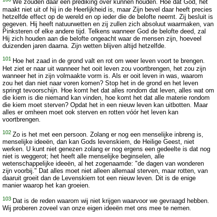
We zouden daar een prediking over kunnen houden. Hoe dat God, het
maakt niet uit of hij in de Heerlijkheid is, maar Zijn bevel daar heeft precies
hetzelfde effect op de wereld en op ieder die de belofte neemt. Zij besluit is
gegeven. Hij heeft natuurwetten en zij zullen zich absoluut waarmaken, van
Pinksteren of elke andere tijd. Telkens wanneer God de belofte deed, zal
Hij zich houden aan die belofte ongeacht waar de mensen zijn, hoeveel
duizenden jaren daarna. Zijn wetten blijven altijd hetzelfde.
101
Hoe het zaad in de grond valt en rot om weer leven voort te brengen.
Het ziet er naar uit wanneer het ooit leven zou voortbrengen, het zou zijn
wanneer het in zijn volmaakte vorm is. Als er ooit leven in was, waarom
zou het dan niet naar voren komen? Stop het in de grond en het leven
springt tevoorschijn. Hoe komt het dat alles rondom dat leven, alles wat om
die kiem is die niemand kan vinden, hoe komt het dat alle materie rondom
die kiem moet sterven? Opdat het in een nieuw leven kan uitbotten. Maar
alles er omheen moet ook sterven en rotten vóór het leven kan
voortbrengen.
102
Zo is het met een persoon. Zolang er nog een menselijke inbreng is,
menselijke ideeën, dan kan Gods levenskiem, de Heilige Geest, niet
werken. U kunt niet genezen zolang er nog ergens een gedeelte is dat nog
niet is weggerot; het heeft alle menselijke beginselen, alle
wetenschappelijke ideeën, al het zogenaamde: "de dagen van wonderen
zijn voorbij." Dat alles moet niet alleen allemaal sterven, maar rotten, van
daaruit groeit dan de Levenskiem tot een nieuw leven. Dit is de enige
manier waarop het kan groeien.
103
Dat is de reden waarom wij niet krijgen waarvoor we gevraagd hebben.
Wij proberen zoveel van onze eigen ideeën met ons mee te nemen.