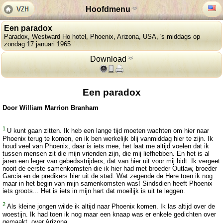
Hoofdmenu
Een paradox
Paradox, Westward Ho hotel, Phoenix, Arizona, USA, 's middags op
zondag 17 januari 1965
Download
Een paradox
Door William Marrion Branham
1
U kunt gaan zitten. Ik heb een lange tijd moeten wachten om hier naar
Phoenix terug te komen, en ik ben werkelijk blij vanmiddag hier te zijn. Ik
houd veel van Phoenix, daar is iets mee, het laat me altijd voelen dat ik
tussen mensen zit die mijn vrienden zijn, die mij liefhebben. En het is al
jaren een leger van gebedsstrijders, dat van hier uit voor mij bidt. Ik vergeet
nooit de eerste samenkomsten die ik hier had met broeder Outlaw, broeder
Garcia en de predikers hier uit de stad. Wat zegende de Here toen ik nog
maar in het begin van mijn samenkomsten was! Sindsdien heeft Phoenix
iets groots... Het is iets in mijn hart dat moeilijk is uit te leggen.
2
Als kleine jongen wilde ik altijd naar Phoenix komen. Ik las altijd over de
woestijn. Ik had toen ik nog maar een knaap was er enkele gedichten over
gemaakt, over Arizona.