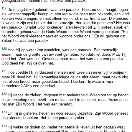
goedgetrainde mannen had. Het was een paradox.
119
De maagdelijke geboorte was een paradox. Hoe zou een maagd, tegen
elk wetenschappelijk begrip in, een vrouw die geen man bekende, een kind
kunnen voortbrengen; en niet alleen een kind, maar Immanuël, Die precies
bewees te zijn wat het zei dat het zou zijn. Hoe kon dat gebeuren? Het was
een paradox. Omdat God honderden jaren tevoren tot Zijn profeet sprak en
de profeet gehoorzaamde Gods Woord en het Woord werd gesproken. "En
het Woord werd vleesgemaakt en woonde onder ons." En wij geloven dat.
Zeker, het was een paradox.
120
Hoe Hij op water kon wandelen, was een paradox. Een menselijk
wezen, naar de grootte van uw voet gemeten, kon dat niet doen. Maar Hij
deed het. Wat was het. Onverklaarbaar, maar het was toch een paradox.
God deed het. Wij geloven het.
121
Hoe voedde Hij vijfduizend mensen met twee vissen en vijf broodjes?
Maar Hij deed het. Hij vermenigvuldigde de vis niet alleen, maar bakte vis;
niet alleen brood, maar gebakken brood. Hoe kon Hij water in wijn
veranderen? Alles een paradox!
122
Hij genas de zieken, degenen met melaatsheid. Waarvoor tot op heden
de wetenschap niets heeft, om melaatsheid te genezen, maar Jezus genas
het met Zijn Woord. Het was een paradox.
123
En Hij is gisteren, heden en voor eeuwig Dezelfde. Zijn Woord geneest
nog steeds de zieken. Het is een paradox; zeker.
124
Hij wekte de doden op, nadat het sterfelijk leven uit hen gegaan was;
Lazarus, de zoon van de vrouw uit Naïn, en Jaïrus' dochter. Hij wekte de