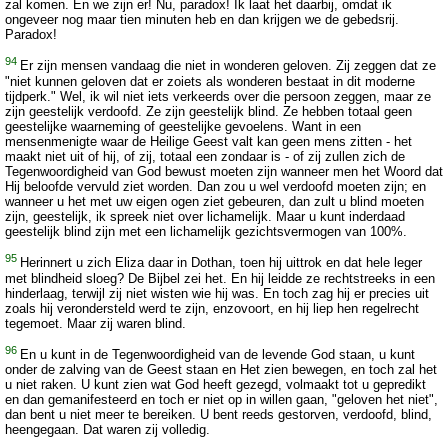
zal komen. En we zijn er! Nu, paradox! Ik laat het daarbij, omdat ik
ongeveer nog maar tien minuten heb en dan krijgen we de gebedsrij.
Paradox!
94
Er zijn mensen vandaag die niet in wonderen geloven. Zij zeggen dat ze
"niet kunnen geloven dat er zoiets als wonderen bestaat in dit moderne
tijdperk." Wel, ik wil niet iets verkeerds over die persoon zeggen, maar ze
zijn geestelijk verdoofd. Ze zijn geestelijk blind. Ze hebben totaal geen
geestelijke waarneming of geestelijke gevoelens. Want in een
mensenmenigte waar de Heilige Geest valt kan geen mens zitten - het
maakt niet uit of hij, of zij, totaal een zondaar is - of zij zullen zich de
Tegenwoordigheid van God bewust moeten zijn wanneer men het Woord dat
Hij beloofde vervuld ziet worden. Dan zou u wel verdoofd moeten zijn; en
wanneer u het met uw eigen ogen ziet gebeuren, dan zult u blind moeten
zijn, geestelijk, ik spreek niet over lichamelijk. Maar u kunt inderdaad
geestelijk blind zijn met een lichamelijk gezichtsvermogen van 100%.
95
Herinnert u zich Eliza daar in Dothan, toen hij uittrok en dat hele leger
met blindheid sloeg? De Bijbel zei het. En hij leidde ze rechtstreeks in een
hinderlaag, terwijl zij niet wisten wie hij was. En toch zag hij er precies uit
zoals hij verondersteld werd te zijn, enzovoort, en hij liep hen regelrecht
tegemoet. Maar zij waren blind.
96
En u kunt in de Tegenwoordigheid van de levende God staan, u kunt
onder de zalving van de Geest staan en Het zien bewegen, en toch zal het
u niet raken. U kunt zien wat God heeft gezegd, volmaakt tot u gepredikt
en dan gemanifesteerd en toch er niet op in willen gaan, "geloven het niet",
dan bent u niet meer te bereiken. U bent reeds gestorven, verdoofd, blind,
heengegaan. Dat waren zij volledig.