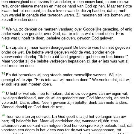
een nieuwigheid des levens te wandelen, in een nieuw land, in een nieuwe
reis, onder nieuwe mensen en met de hand van God op hen. Maar tenslotte
kwam het tot een punt, in deze levenswandel die zij hadden, dat zij met
hun wandel in genade niet tevreden waren. Zij moesten tot iets komen wat
ze zelf konden doen.
72
Welnu, zo denken de mensen vandaag over Goddelijke genezing, of enig
ander werk van genade, over God, dat er iets is wat ú moet doen. Er is
niets wat u hoeft te doen, behalve geloven, gewoon God geloven.
73
En zij, als zij maar waren doorgegaan! De belofte was hun niet gegeven
onder de wet. De belofte werd gegeven vóór de wet, zonder enige
voorwaarden daarbij: "Ik heb u dit land gegeven, ga heen en trek binnen!"
Maar voordat zij die belofte verkregen bepaalden zij dat er iets was wat zij
zelf moesten doen.
74
En dat bemerken wij nog steeds onder menselijke wezens. Wij zijn
geneigd zó te zijn: "Er is iets wat wíj moeten doen." We voelen dat, dat wij
er ook iets aan moeten doen.
75
U hebt er wel iets mee te maken, dat is uw overgave van uw eigen wil,
uw eigen denkbeeld, aan de wil en gedachte van God Almachtig, en het is
volbracht. Dat is alles. Neem gewoon Zijn belofte, denk aan niets anders.
Wandel daarbij en God doet de rest.
76
Toen wensten zij een wet. En God geeft u altijd het verlangen van uw
hart; Hij beloofde het. Maar wij ontdekken dat, wanneer zij één stap
afkeerden van de kant van hetgeen God hun oorspronkelijk beloofd had, dàt
voortaan een doorn in het vlees was tot de wet was weggenomen, tot