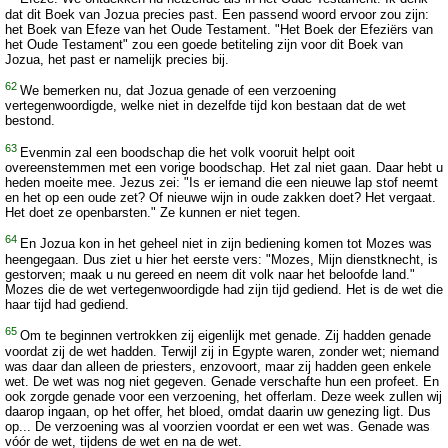
dat dit Boek van Jozua precies past. Een passend woord ervoor zou zijn:
het Boek van Efeze van het Oude Testament. "Het Boek der Efeziërs van
het Oude Testament" zou een goede betiteling zijn voor dit Boek van
Jozua, het past er namelijk precies bij.
62
We bemerken nu, dat Jozua genade of een verzoening
vertegenwoordigde, welke niet in dezelfde tijd kon bestaan dat de wet
bestond.
63
Evenmin zal een boodschap die het volk vooruit helpt ooit
overeenstemmen met een vorige boodschap. Het zal niet gaan. Daar hebt u
heden moeite mee. Jezus zei: "Is er iemand die een nieuwe lap stof neemt
en het op een oude zet? Of nieuwe wijn in oude zakken doet? Het vergaat.
Het doet ze openbarsten." Ze kunnen er niet tegen.
64
En Jozua kon in het geheel niet in zijn bediening komen tot Mozes was
heengegaan. Dus ziet u hier het eerste vers: "Mozes, Mijn dienstknecht, is
gestorven; maak u nu gereed en neem dit volk naar het beloofde land."
Mozes die de wet vertegenwoordigde had zijn tijd gediend. Het is de wet die
haar tijd had gediend.
65
Om te beginnen vertrokken zij eigenlijk met genade. Zij hadden genade
voordat zij de wet hadden. Terwijl zij in Egypte waren, zonder wet; niemand
was daar dan alleen de priesters, enzovoort, maar zij hadden geen enkele
wet. De wet was nog niet gegeven. Genade verschafte hun een profeet. En
ook zorgde genade voor een verzoening, het offerlam. Deze week zullen wij
daarop ingaan, op het offer, het bloed, omdat daarin uw genezing ligt. Dus
op... De verzoening was al voorzien voordat er een wet was. Genade was
vóór de wet, tijdens de wet en na de wet.