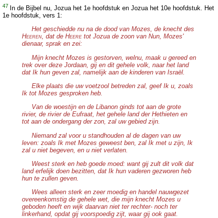
47
In de Bijbel nu, Jozua het 1e hoofdstuk en Jozua het 10e hoofdstuk. Het
1e hoofdstuk, vers 1:
Het geschiedde nu na de dood van Mozes, de knecht des
H
, dat de H
tot Jozua de zoon van Nun, Mozes'
EEREN
EERE
dienaar, sprak en zei:
Mijn knecht Mozes is gestorven, welnu, maak u gereed en
trek over deze Jordaan, gij en dit gehele volk, naar het land
dat Ik hun geven zal, namelijk aan de kinderen van Israël.
Elke plaats die uw voetzool betreden zal, geef Ik u, zoals
Ik tot Mozes gesproken heb.
Van de woestijn en de Libanon ginds tot aan de grote
rivier, de rivier de Eufraat, het gehele land der Hethieten en
tot aan de ondergang der zon, zal uw gebied zijn.
Niemand zal voor u standhouden al de dagen van uw
leven: zoals Ik met Mozes geweest ben, zal Ik met u zijn, Ik
zal u niet begeven, en u niet verlaten.
Weest sterk en heb goede moed: want gij zult dit volk dat
land erfelijk doen bezitten, dat Ik hun vaderen gezworen heb
hun te zullen geven.
Wees alleen sterk en zeer moedig en handel nauwgezet
overeenkomstig de gehele wet, die mijn knecht Mozes u
geboden heeft en wijk daarvan niet ter rechter- noch ter
linkerhand, opdat gij voorspoedig zijt, waar gij ook gaat.