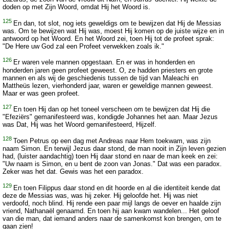
doden op met Zijn Woord, omdat Hij het Woord is.
125
En dan, tot slot, nog iets geweldigs om te bewijzen dat Hij de Messias
was. Om te bewijzen wat Hij was, moest Hij komen op de juiste wijze en in
antwoord op het Woord. En het Woord zei, toen Hij tot de profeet sprak:
"De Here uw God zal een Profeet verwekken zoals ik."
126
Er waren vele mannen opgestaan. En er was in honderden en
honderden jaren geen profeet geweest. O, ze hadden priesters en grote
mannen en als wij de geschiedenis tussen de tijd van Maleachi en
Mattheüs lezen, vierhonderd jaar, waren er geweldige mannen geweest.
Maar er was geen profeet.
127
En toen Hij dan op het toneel verscheen om te bewijzen dat Hij die
"Efeziërs" gemanifesteerd was, kondigde Johannes het aan. Maar Jezus
was Dat, Hij was het Woord gemanifesteerd, Hijzelf.
128
Toen Petrus op een dag met Andreas naar Hem toekwam, was zijn
naam Simon. En terwijl Jezus daar stond, de man nooit in Zijn leven gezien
had, (luister aandachtig) toen Hij daar stond en naar de man keek en zei:
"Uw naam is Simon, en u bent de zoon van Jonas." Dat was een paradox.
Zeker was het dat. Gewis was het een paradox.
129
En toen Filippus daar stond en dit hoorde en al die identiteit kende dat
deze de Messias was, was hij zeker. Hij geloofde het. Hij was niet
verdoofd, noch blind. Hij rende een paar mijl langs de oever en haalde zijn
vriend, Nathanaël genaamd. En toen hij aan kwam wandelen... Het geloof
van die man, dat iemand anders naar de samenkomst kon brengen, om te
gaan zien!