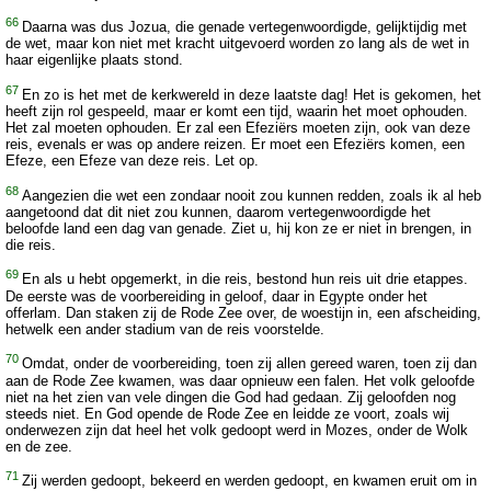
66
Daarna was dus Jozua, die genade vertegenwoordigde, gelijktijdig met
de wet, maar kon niet met kracht uitgevoerd worden zo lang als de wet in
haar eigenlijke plaats stond.
67
En zo is het met de kerkwereld in deze laatste dag! Het is gekomen, het
heeft zijn rol gespeeld, maar er komt een tijd, waarin het moet ophouden.
Het zal moeten ophouden. Er zal een Efeziërs moeten zijn, ook van deze
reis, evenals er was op andere reizen. Er moet een Efeziërs komen, een
Efeze, een Efeze van deze reis. Let op.
68
Aangezien die wet een zondaar nooit zou kunnen redden, zoals ik al heb
aangetoond dat dit niet zou kunnen, daarom vertegenwoordigde het
beloofde land een dag van genade. Ziet u, hij kon ze er niet in brengen, in
die reis.
69
En als u hebt opgemerkt, in die reis, bestond hun reis uit drie etappes.
De eerste was de voorbereiding in geloof, daar in Egypte onder het
offerlam. Dan staken zij de Rode Zee over, de woestijn in, een afscheiding,
hetwelk een ander stadium van de reis voorstelde.
70
Omdat, onder de voorbereiding, toen zij allen gereed waren, toen zij dan
aan de Rode Zee kwamen, was daar opnieuw een falen. Het volk geloofde
niet na het zien van vele dingen die God had gedaan. Zij geloofden nog
steeds niet. En God opende de Rode Zee en leidde ze voort, zoals wij
onderwezen zijn dat heel het volk gedoopt werd in Mozes, onder de Wolk
en de zee.
71
Zij werden gedoopt, bekeerd en werden gedoopt, en kwamen eruit om in