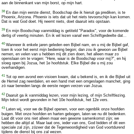
aan de binnenkant van mijn borst, op mijn hart.
38
En dan mijn eerste dienst, Boodschap die ik hieruit ga prediken, is te
Phoenix, Arizona.
Phoenix
is iets dat uit het niets tevoorschijn kan komen.
Dat is wat God doet. Hij neemt niets, doet daaruit iets opstaan.
39
En mijn Boodschap vanmiddag is getiteld "Paradox", voor de komende
dertig of veertig minuten. En ik wil lezen vanaf een Schriftgedeelte dat...
40
Wanneer ik enkele jaren geleden een Bijbel nam, en u mij de Bijbel gaf,
toen ik voor het eerst mijn bediening begon; dan zou ik gewoon uw Bijbel
nemen, en velen van u hebben mij dit zien doen, het alleen maar zo
openslaan om te vragen: "Here, waar is de Boodschap voor mij?", en hij
sloeg open bij Jozua, het 1e hoofdstuk. Elke Bijbel die u mij zou
overhandigen.
41
Tot op een avond een visioen kwam, dat u bekend is, en ik die Bijbel uit
de Hemel zag neerdalen, en een hand met een omgeslagen manchet, ging
zó naar beneden langs de eerste negen verzen van Jozua.
42
Daaruit ga ik vanmiddag lezen, voor mijn lezing, of mijn Schriftlezing.
Mijn tekst wordt gevonden in het 10e hoofdstuk, het 12e vers.
43
Laten wij, voor we de Bijbel openen, voor een ogenblik onze hoofden
buigen. Met onze hoofden en harten gebogen, laten we nu dit bedenken.
Laat dit voor ons niet alleen maar een gewone samenkomst zijn; we
hebben die altijd al. Maar laat ons, ieder van ons, God bidden of dit een
speciale zal zijn, zózeer dat de Tegenwoordigheid van God voortdurend
tijdens de dienst bij ons zal wezen.