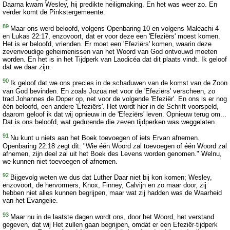
Daarna kwam Wesley, hij predikte heiligmaking. En het was weer zo. En
verder komt de Pinkstergemeente.
89
Maar ons werd beloofd, volgens Openbaring 10 en volgens Maleachi 4
en Lukas 22:17, enzovoort, dat er voor deze een 'Efeziërs' moest komen.
Het is er beloofd, vrienden. Er moet een 'Efeziërs' komen, waarin deze
zevenvoudige geheimenissen van het Woord van God ontvouwd moeten
worden. En het is in het Tijdperk van Laodicéa dat dit plaats vindt. Ik geloof
dat we daar zijn.
90
Ik geloof dat we ons precies in de schaduwen van de komst van de Zoon
van God bevinden. En zoals Jozua net voor de 'Efeziërs' verscheen, zo
trad Johannes de Doper op, net voor de volgende 'Efeziër'. En ons is er nog
één beloofd, een andere 'Efeziërs'. Het wordt hier in de Schrift voorspeld,
daarom geloof ik dat wij opnieuw in de 'Efeziërs' leven. Opnieuw terug om...
Dat is ons beloofd, wat gedurende die zeven tijdperken was weggelaten.
91
Nu kunt u niets aan het Boek toevoegen of iets Ervan afnemen.
Openbaring 22:18 zegt dit: "Wie één Woord zal toevoegen of één Woord zal
afnemen, zijn deel zal uit het Boek des Levens worden genomen." Welnu,
we kunnen niet toevoegen of afnemen.
92
Bijgevolg weten we dus dat Luther Daar niet bij kon komen; Wesley,
enzovoort, de hervormers, Knox, Finney, Calvijn en zo maar door, zij
hebben niet alles kunnen begrijpen, maar wat zij hadden was de Waarheid
van het Evangelie.
93
Maar nu in de laatste dagen wordt ons, door het Woord, het verstand
gegeven, dat wij Het zullen gaan begrijpen, omdat er een Efeziër-tijdperk