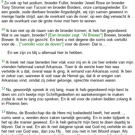
9
Zo ook op het podium, broeder Fuller, broeder Jewel Rose en broeder
Tony Stromei van Tucson en broeder Borders, onze campagneleider. En
een goede, oude dierbare broeder Arganbright, wij zijn samen geweest in
menige harde strijd, aan de overkant van de rivier; op een dag verwacht ik
aan de overkant van de grote rivier met hem te wonen.
10
Ik kan niet op de naam van de broeder komen, ik heb het geprobeerd.
Wat is uw naam, broeder?
[Een broeder zegt: "Al Brewer"]
Brewer, broeder
Brewer. Ik ken zijn gezicht. En bent u niet degene die soms ook vertolkt
voor de...
["vertolkt voor de doven"]
voor de doven. Dat is...
En we zijn zo blij u allemaal hier te hebben.
11
Ik keek net naar beneden hier vlak voor mij en ik zie hier enkele van mijn
vrienden helemaal vanuit Arkansas. Toen ik de eerste keer hier was
vertelde ik u dat, overal waar ik ging, ik iemand van Arkansas vond. Ik ben
er zeker van, wanneer ik ooit naar de Hemel ga, dat ik er enigen van
Arkansas vind, omdat zij zeker gelovige, oprechte mensen waren.
12
Nu, gewoonlijk spreek ik vrij lang, maar ik heb geprobeerd mijn best te
doen om zo'n beetje mijn Schriftgedeelten en aantekeningen te maken
zodat ik niet te lang zou spreken. En ik wil voor de zieken bidden zolang ik
in Phoenix ben.
13
Welnu, de Boodschap die de Here mij toebedeeld heeft, het wordt...,
soms weet u, worden deze zaken tamelijk gevoelig. En in ieder tijdperk is
het op die manier geweest. En ik heb getracht mijn best te doen daarbij te
blijven. Dat is wat. En als ik niet datgene sprak wat God mij vertelde en als
het niet van God was, dan zou Hij... het zou niet in het Woord staan. Als