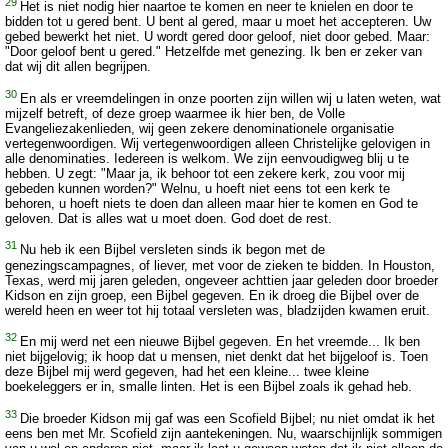
29
Het is niet nodig hier naartoe te komen en neer te knielen en door te
bidden tot u gered bent. U bent al gered, maar u moet het accepteren. Uw
gebed bewerkt het niet. U wordt gered door geloof, niet door gebed. Maar:
"Door geloof bent u gered." Hetzelfde met genezing. Ik ben er zeker van
dat wij dit allen begrijpen.
30
En als er vreemdelingen in onze poorten zijn willen wij u laten weten, wat
mijzelf betreft, of deze groep waarmee ik hier ben, de Volle
Evangeliezakenlieden, wij geen zekere denominationele organisatie
vertegenwoordigen. Wij vertegenwoordigen alleen Christelijke gelovigen in
alle denominaties. Iedereen is welkom. We zijn eenvoudigweg blij u te
hebben. U zegt: "Maar ja, ik behoor tot een zekere kerk, zou voor mij
gebeden kunnen worden?" Welnu, u hoeft niet eens tot een kerk te
behoren, u hoeft niets te doen dan alleen maar hier te komen en God te
geloven. Dat is alles wat u moet doen. God doet de rest.
31
Nu heb ik een Bijbel versleten sinds ik begon met de
genezingscampagnes, of liever, met voor de zieken te bidden. In Houston,
Texas, werd mij jaren geleden, ongeveer achttien jaar geleden door broeder
Kidson en zijn groep, een Bijbel gegeven. En ik droeg die Bijbel over de
wereld heen en weer tot hij totaal versleten was, bladzijden kwamen eruit.
32
En mij werd net een nieuwe Bijbel gegeven. En het vreemde... Ik ben
niet bijgelovig; ik hoop dat u mensen, niet denkt dat het bijgeloof is. Toen
deze Bijbel mij werd gegeven, had het een kleine... twee kleine
boekeleggers er in, smalle linten. Het is een Bijbel zoals ik gehad heb.
33
Die broeder Kidson mij gaf was een Scofield Bijbel; nu niet omdat ik het
eens ben met Mr. Scofield zijn aantekeningen. Nu, waarschijnlijk sommigen