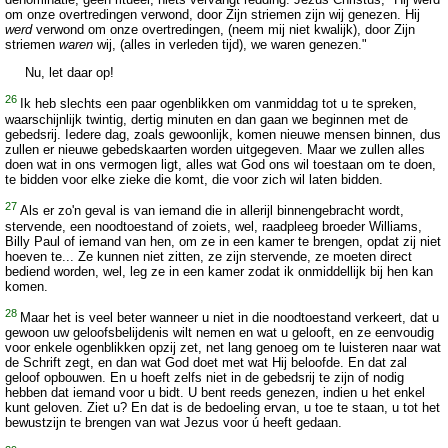
om onze overtredingen verwond, door Zijn striemen zijn wij genezen. Hij
werd
verwond om onze overtredingen, (neem mij niet kwalijk), door Zijn
striemen
waren
wij, (alles in verleden tijd), we waren genezen."
Nu, let daar op!
26
Ik heb slechts een paar ogenblikken om vanmiddag tot u te spreken,
waarschijnlijk twintig, dertig minuten en dan gaan we beginnen met de
gebedsrij. Iedere dag, zoals gewoonlijk, komen nieuwe mensen binnen, dus
zullen er nieuwe gebedskaarten worden uitgegeven. Maar we zullen alles
doen wat in ons vermogen ligt, alles wat God ons wil toestaan om te doen,
te bidden voor elke zieke die komt, die voor zich wil laten bidden.
27
Als er zo'n geval is van iemand die in allerijl binnengebracht wordt,
stervende, een noodtoestand of zoiets, wel, raadpleeg broeder Williams,
Billy Paul of iemand van hen, om ze in een kamer te brengen, opdat zij niet
hoeven te... Ze kunnen niet zitten, ze zijn stervende, ze moeten direct
bediend worden, wel, leg ze in een kamer zodat ik onmiddellijk bij hen kan
komen.
28
Maar het is veel beter wanneer u niet in die noodtoestand verkeert, dat u
gewoon uw geloofsbelijdenis wilt nemen en wat u gelooft, en ze eenvoudig
voor enkele ogenblikken opzij zet, net lang genoeg om te luisteren naar wat
de Schrift zegt, en dan wat God doet met wat Hij beloofde. En dat zal
geloof opbouwen. En u hoeft zelfs niet in de gebedsrij te zijn of nodig
hebben dat iemand voor u bidt. U bent reeds genezen, indien u het enkel
kunt geloven. Ziet u? En dat is de bedoeling ervan, u toe te staan, u tot het
bewustzijn te brengen van wat Jezus voor ú heeft gedaan.