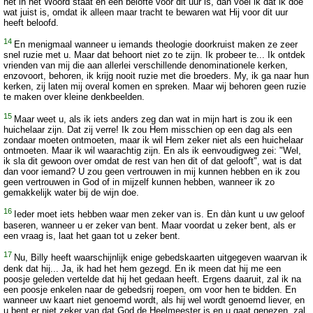
het in het Woord staat en een belofte voor dit uur is, dan voel ik dat ik doe
wat juist is, omdat ik alleen maar tracht te bewaren wat Hij voor dit uur
heeft beloofd.
14
En menigmaal wanneer u iemands theologie doorkruist maken ze zeer
snel ruzie met u. Maar dat behoort niet zo te zijn. Ik probeer te... Ik ontdek
vrienden van mij die aan allerlei verschillende denominationele kerken,
enzovoort, behoren, ik krijg nooit ruzie met die broeders. My, ik ga naar hun
kerken, zij laten mij overal komen en spreken. Maar wij behoren geen ruzie
te maken over kleine denkbeelden.
15
Maar weet u, als ik iets anders zeg dan wat in mijn hart is zou ik een
huichelaar zijn. Dat zij verre! Ik zou Hem misschien op een dag als een
zondaar moeten ontmoeten, maar ik wil Hem zeker niet als een huichelaar
ontmoeten. Maar ik wil waarachtig zijn. En als ik eenvoudigweg zei: "Wel,
ik sla dit gewoon over omdat de rest van hen dit of dat gelooft", wat is dat
dan voor iemand? U zou geen vertrouwen in mij kunnen hebben en ik zou
geen vertrouwen in God of in mijzelf kunnen hebben, wanneer ik zo
gemakkelijk water bij de wijn doe.
16
Ieder moet iets hebben waar men zeker van is. En dàn kunt u uw geloof
baseren, wanneer u er zeker van bent. Maar voordat u zeker bent, als er
een vraag is, laat het gaan tot u zeker bent.
17
Nu, Billy heeft waarschijnlijk enige gebedskaarten uitgegeven waarvan ik
denk dat hij... Ja, ik had het hem gezegd. En ik meen dat hij me een
poosje geleden vertelde dat hij het gedaan heeft. Ergens daaruit, zal ik na
een poosje enkelen naar de gebedsrij roepen, om voor hen te bidden. En
wanneer uw kaart niet genoemd wordt, als hij wel wordt genoemd liever, en
u bent er niet zeker van dat God de Heelmeester is en u gaat genezen, zal