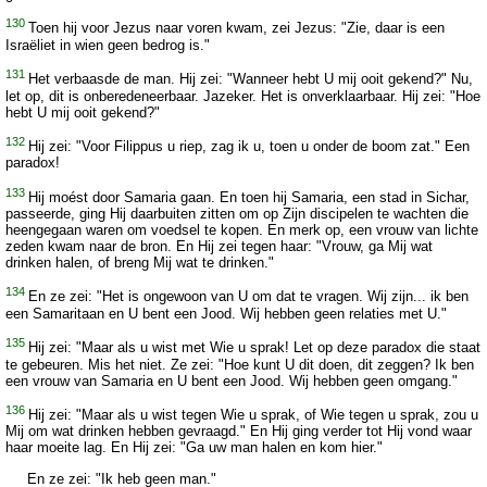
130
Toen hij voor Jezus naar voren kwam, zei Jezus: "Zie, daar is een
Israëliet in wien geen bedrog is."
131
Het verbaasde de man. Hij zei: "Wanneer hebt U mij ooit gekend?" Nu,
let op, dit is onberedeneerbaar. Jazeker. Het is onverklaarbaar. Hij zei: "Hoe
hebt U mij ooit gekend?"
132
Hij zei: "Voor Filippus u riep, zag ik u, toen u onder de boom zat." Een
paradox!
133
Hij moést door Samaria gaan. En toen hij Samaria, een stad in Sichar,
passeerde, ging Hij daarbuiten zitten om op Zijn discipelen te wachten die
heengegaan waren om voedsel te kopen. En merk op, een vrouw van lichte
zeden kwam naar de bron. En Hij zei tegen haar: "Vrouw, ga Mij wat
drinken halen, of breng Mij wat te drinken."
134
En ze zei: "Het is ongewoon van U om dat te vragen. Wij zijn... ik ben
een Samaritaan en U bent een Jood. Wij hebben geen relaties met U."
135
Hij zei: "Maar als u wist met Wie u sprak! Let op deze paradox die staat
te gebeuren. Mis het niet. Ze zei: "Hoe kunt U dit doen, dit zeggen? Ik ben
een vrouw van Samaria en U bent een Jood. Wij hebben geen omgang."
136
Hij zei: "Maar als u wist tegen Wie u sprak, of Wie tegen u sprak, zou u
Mij om wat drinken hebben gevraagd." En Hij ging verder tot Hij vond waar
haar moeite lag. En Hij zei: "Ga uw man halen en kom hier."
En ze zei: "Ik heb geen man."