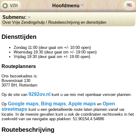
Hoofdmenu
Submenu:
Over Vrije Zendingshulp / Routebeschrijving en diensttijden
Diensttijden
Zondag 11:00 (deur gaat om +/- 10:00 open)
Woensdag 19:30 (deur gaat om +/- 19:00 open)
Vrijdag 19:30 (deur gaat om +/- 19:00 open)
Routeplanners
Ons bezoekadres is:
Bovenstraat 130
3077 BH, Rotterdam
9292ov.nl
Op de site van
kunt u uw reis met openbaar vervoer plannen.
Google maps
Bing maps
Apple maps
Open
Op
,
,
en
streetmaps
kunt u een gedetailleerde route laten plannen vanaf uw
locatie. In de meeste gevallen kunt u ook de coördinaten rechtsreeks in het
zoekveld van uw navigatie app plakken: 51.90154,4.54886
Routebeschrijving