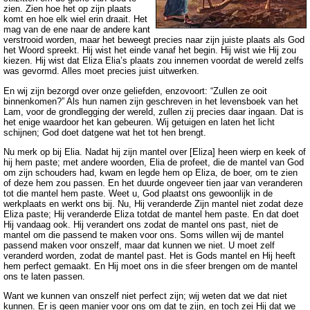
zien. Zien hoe het op zijn plaats
komt en hoe elk wiel erin draait. Het
mag van de ene naar de andere kant
verstrooid worden, maar het beweegt precies naar zijn juiste plaats als God
het Woord spreekt. Hij wist het einde vanaf het begin. Hij wist wie Hij zou
kiezen. Hij wist dat Eliza Elia’s plaats zou innemen voordat de wereld zelfs
was gevormd. Alles moet precies juist uitwerken.
En wij zijn bezorgd over onze geliefden, enzovoort: “Zullen ze ooit
binnenkomen?” Als hun namen zijn geschreven in het levensboek van het
Lam, voor de grondlegging der wereld, zullen zij precies daar ingaan. Dat is
het enige waardoor het kan gebeuren. Wij getuigen en laten het licht
schijnen; God doet datgene wat het tot hen brengt.
Nu merk op bij Elia. Nadat hij zijn mantel over [Eliza] heen wierp en keek of
hij hem paste; met andere woorden, Elia de profeet, die de mantel van God
om zijn schouders had, kwam en legde hem op Eliza, de boer, om te zien
of deze hem zou passen. En het duurde ongeveer tien jaar van veranderen
tot die mantel hem paste. Weet u, God plaatst ons gewoonlijk in de
werkplaats en werkt ons bij. Nu, Hij veranderde Zijn mantel niet zodat deze
Eliza paste; Hij veranderde Eliza totdat de mantel hem paste. En dat doet
Hij vandaag ook. Hij verandert ons zodat de mantel ons past, niet de
mantel om die passend te maken voor ons. Soms willen wij de mantel
passend maken voor onszelf, maar dat kunnen we niet. U moet zelf
veranderd worden, zodat de mantel past. Het is Gods mantel en Hij heeft
hem perfect gemaakt. En Hij moet ons in die sfeer brengen om de mantel
ons te laten passen.
Want we kunnen van onszelf niet perfect zijn; wij weten dat we dat niet
kunnen. Er is geen manier voor ons om dat te zijn, en toch zei Hij dat we