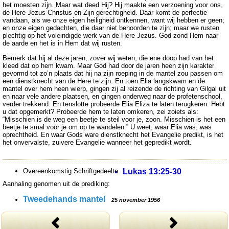
het moesten zijn. Maar wat deed Hij? Hij maakte een verzoening voor ons,
de Here Jezus Christus en Zijn gerechtigheid. Daar komt de perfectie
vandaan, als we onze eigen heiligheid ontkennen, want wij hebben er geen;
en onze eigen gedachten, die daar niet behoorden te zijn; maar we rusten
plechtig op het voleindigde werk van de Here Jezus. God zond Hem naar
de aarde en het is in Hem dat wij rusten.
Bemerk dat hij al deze jaren, zover wij weten, die ene doop had van het
kleed dat op hem kwam. Maar God had door de jaren heen zijn karakter
gevormd tot zo’n plaats dat hij na zijn roeping in de mantel zou passen om
een dienstknecht van de Here te zijn. En toen Elia langskwam en de
mantel over hem heen wierp, gingen zij al reizende de richting van Gilgal uit
en naar vele andere plaatsen, en gingen onderweg naar de profetenschool,
verder trekkend. En tenslotte probeerde Elia Eliza te laten terugkeren. Hebt
u dat opgemerkt? Probeerde hem te laten omkeren, zei zoiets als:
“Misschien is de weg een beetje te steil voor je, zoon. Misschien is het een
beetje te smal voor je om op te wandelen.” U weet, waar Elia was, was
oprechtheid. En waar Gods ware dienstknecht het Evangelie predikt, is het
het onvervalste, zuivere Evangelie wanneer het gepredikt wordt.
Overeenkomstig Schriftgedeelte:
Lukas 13:25-30
Aanhaling genomen uit de prediking:
Tweedehands mantel
25 november 1956