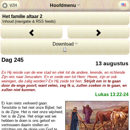
Hoofdmenu
Het familie altaar 2
Inhoud (navigatie & RSS feeds)
Download
Dag 245
13 augustus
En Hij reisde van de ene stad en vlek tot de andere, lerende, en richtende
Zijn reis naar Jeruzalem. En er zeide een tot Hem: Heere, zijn er ook
weinigen, die zalig worden? En Hij zeide tot hen:
Strijdt om in te gaan
door de enge poort; want velen, zeg Ik u, zullen zoeken in te gaan, en
zullen niet kunnen.
Lukas 13:22-24
Er kan niets verkeerd gaan.
Tenslotte is het niet onze Bijbel; het
is de Zijne. Het is niet onze wijsheid;
het is de Zijne. Het enige wat we
hebben te doen is ons geloof en
vertrouwen daarin stellen en
stilzitten om de glorie van God te