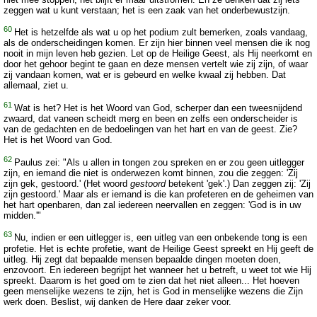
zeggen wat u kunt verstaan; het is een zaak van het onderbewustzijn.
60
Het is hetzelfde als wat u op het podium zult bemerken, zoals vandaag,
als de onderscheidingen komen. Er zijn hier binnen veel mensen die ik nog
nooit in mijn leven heb gezien. Let op de Heilige Geest, als Hij neerkomt en
door het gehoor begint te gaan en deze mensen vertelt wie zij zijn, of waar
zij vandaan komen, wat er is gebeurd en welke kwaal zij hebben. Dat
allemaal, ziet u.
61
Wat is het? Het is het Woord van God, scherper dan een tweesnijdend
zwaard, dat vaneen scheidt merg en been en zelfs een onderscheider is
van de gedachten en de bedoelingen van het hart en van de geest. Zie?
Het is het Woord van God.
62
Paulus zei: "Als u allen in tongen zou spreken en er zou geen uitlegger
zijn, en iemand die niet is onderwezen komt binnen, zou die zeggen: 'Zij
zijn gek, gestoord.' (Het woord
gestoord
betekent 'gek'.) Dan zeggen zij: 'Zij
zijn gestoord.' Maar als er iemand is die kan profeteren en de geheimen van
het hart openbaren, dan zal iedereen neervallen en zeggen: 'God is in uw
midden.'"
63
Nu, indien er een uitlegger is, een uitleg van een onbekende tong is een
profetie. Het is echte profetie, want de Heilige Geest spreekt en Hij geeft de
uitleg. Hij zegt dat bepaalde mensen bepaalde dingen moeten doen,
enzovoort. En iedereen begrijpt het wanneer het u betreft, u weet tot wie Hij
spreekt. Daarom is het goed om te zien dat het niet alleen... Het hoeven
geen menselijke wezens te zijn, het is God in menselijke wezens die Zijn
werk doen. Beslist, wij danken de Here daar zeker voor.