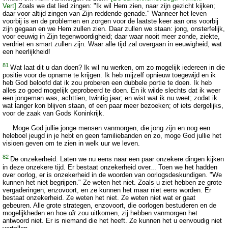
Vert]
Zoals we dat lied zingen: "Ik wil Hem zien, naar zijn gezicht kijken;
daar voor altijd zingen van Zijn reddende genade." Wanneer het leven
voorbij is en de problemen en zorgen voor de laatste keer aan ons voorbij
zijn gegaan en we Hem zullen zien. Daar zullen we staan: jong, onsterfelijk,
voor eeuwig in Zijn tegenwoordigheid; daar waar nooit meer zonde, ziekte,
verdriet en smart zullen zijn. Waar alle tijd zal overgaan in eeuwigheid, wat
een heerlijkheid!
81
Wat laat dit u dan doen? Ik wil nu werken, om zo mogelijk iedereen in die
positie voor de opname te krijgen. Ik heb mijzelf opnieuw toegewijd en ik
heb God beloofd dat ik zou proberen een dubbele portie te doen. Ik heb
alles zo goed mogelijk geprobeerd te doen. En ik wilde slechts dat ik weer
een jongeman was, achttien, twintig jaar; en wist wat ik nu weet; zodat ik
wat langer kon blijven staan, of een paar meer bezoeken; of iets dergelijks,
voor de zaak van Gods Koninkrijk.
Moge God jullie jonge mensen vanmorgen, die jong zijn en nog een
heleboel jeugd in je hebt en geen familiebanden en zo, moge God jullie het
visioen geven om te zien in welk uur we leven.
82
De onzekerheid. Laten we nu eens naar een paar onzekere dingen kijken
in deze onzekere tijd. Er bestaat onzekerheid over... Toen we het hadden
over oorlog, er is onzekerheid in de woorden van oorlogsdeskundigen. "We
kunnen het niet begrijpen." Ze weten het niet. Zoals u ziet hebben ze grote
vergaderingen, enzovoort, en ze kunnen het maar niet eens worden. Er
bestaat onzekerheid. Ze weten het niet. Ze weten niet wat er gaat
gebeuren. Alle grote strategen, enzovoort, die oorlogen bestuderen en de
mogelijkheden en hoe
dit
zou uitkomen, zij hebben vanmorgen het
antwoord niet. Er is niemand die het heeft. Ze kunnen het u eenvoudig niet