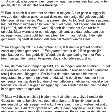
Als ik dit, waarover ik vanmorgen wil gaan spreken, een titel zou willen
geven, dan is het dit:
Het onzekere geluid
.
56
Paulus sprak hier over het spreken in tongen. Als er geen uitlegger is,
wie zou dan hebben geweten wat deze mensen enige tijd geleden zeiden
Men zou het niet weten. Want hij spreekt slechts tot God. Zeker, zijn geest
laat het Woord uitgaan en hij voelt zich vol glorie, het zegent hem beslist!
Hij zei: "Hij sticht zichzelf", want hij heeft de troost dat God tot hem
spreekt. Maar wanneer er een uitlegger bijkomt, als daar achteraan een
uitlegger komt, dan sticht het niet alleen hem, maar het sticht de hele
gemeente; hij geeft daardoor iedereen het Woord van de Heer.
57
Nu zeggen zij dat: "Als de profeet er is, laat dan de profeet spreken
zodat de gehele gemeente..." Een
profeet
, wat is dat? Een goddelijke
openbaarder van het goddelijk Woord, die de openbaring van het Woord
heeft om aan de mensen te geven. Dat sticht iedereen, ziet u.
58
Nu, de man die in tongen spreekt, zou in tongen kunnen spreken. En het
is eveneens voor iedereen die in de gemeente in tongen spreekt verboden
tenzij daar een uitlegger is. Dat is dus de reden dat men hier wordt
toegestaan in tongen te spreken, omdat wij nu op dit moment hier in de
gemeente, juist op deze tijd, drie of vier uitleggers hebben van onbekende
tongen. Zou er echter geen uitlegger zijn, dan zouden we hen niet toestaan
in de gemeente te spreken.
59
Maar wel thuis en als zij bidden, want zij stichten zichzelf omdat de
Geest op hen is; behalve wanneer zij proberen... Eigenlijk denken de
mensen dat zij iets zeggen wat u kunt verstaan; maar zij weten niet wat zij
zeggen. Het is alsof zij opstaan om iets te gaan zeggen en ze kunnen er
niet mee stoppen, het blijft er maar uitstromen. En ze denken dat zij iets