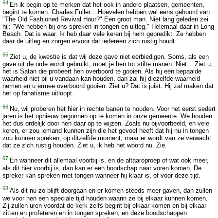
64
En ik begin op te merken dat het ook in andere plaatsen, gemeenten,
begint te komen. Charles Fuller... Hoevelen hebben wel eens gehoord van
"The Old Fashioned Revival Hour?" Een groot man. Niet lang geleden zei
hij: "We hebben bij ons spreken in tongen en uitleg." Helemaal daar in Long
Beach. Dat is waar. Ik heb daar vele keren bij hem gepredikt. Ze hebben
daar de uitleg en zorgen ervoor dat iedereen zich rustig houdt.
65
Ziet u, de kwestie is dat wij deze gave niet eerbiedigen. Soms, als een
gave uit de orde wordt gebruikt, moet je hen tot stilte manen. Niet... Ziet u,
het is Satan die probeert hen overboord te gooien. Als hij een bepaalde
waarheid niet bij u vandaan kan houden, dan zal hij diezelfde waarheid
nemen en u ermee overboord gooien. Ziet u? Dat is juist. Hij zal maken dat
het op fanatisme uitloopt.
66
Nu, wij proberen het hier in rechte banen te houden. Voor het eerst sedert
jaren is het opnieuw begonnen op te komen in onze gemeente. We houden
het dus ordelijk door hen daar op te wijzen. Zoals nu bijvoorbeeld, en vele
keren, er zou iemand kunnen zijn die het gevoel heeft dat hij nu in tongen
zou kunnen spreken, op ditzelfde moment, maar er wordt van ze verwacht
dat ze zich rustig houden. Ziet u, ik heb het woord nu. Zie.
67
En wanneer dit allemaal voorbij is, en de altaaroproep of wat ook meer,
als dit hier voorbij is, dan kan er een boodschap naar voren komen. De
spreker kan spreken met tongen wanneer hij klaar is, of voor deze tijd.
68
Als dit nu zo blijft doorgaan en er komen steeds meer gaven, dan zullen
we voor hen een speciale tijd houden waarin ze bij elkaar kunnen komen.
Zij zullen uren voordat de kerk zelfs begint bij elkaar komen en bij elkaar
zitten en profeteren en in tongen spreken; en deze boodschappen