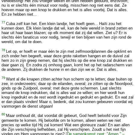
verwoesting! Het zou vroeger weken en uren hebben geduurd, enzovoort;
nu is er slechts één minuut voor nodig, misschien nog niet eens dat. Ze
hoeven maar op een knop te drukken en het is alles voorbij. Dat is alles.
En ze hebben niet...
77
Cuba zelf kan het. Een klein landje, het hoeft geen... Haïti zou het
kunnen doen. Elk klein landje dat wil, kan de hele wereld in brand zetten en
haar uit haar baan blazen; op elk moment dat zij dat willen. Ziet u? Er is
slechts één fanaticus voor nodig, terwijl er tien biljoen van hen zijn rond de
wereld, om dat te doen.
78
Let op, er hoeft er maar één te zijn met zelfmoordplannen die opklimt en
zich onder hen begeeft, waar deze grote raketten hangen en de duivel zal
hem zo in zijn greep nemen, dat hij slechts op die ene knop zal drukken en
daar gaan zij. En zodra zij omhoog gaan, komt het op het radarscherm van
de anderen. Zij drukken de hunne in en dan zijn we er. Dat is alles.
79
Want al die knapen zitten achter hun scherm op te letten; daar buiten op
zee, in onderzeeërs; daar op de eilanden, overal; ze zitten op de Noordpool,
ginds op de Zuidpool, overal; met deze grote schermen. Laat slechts
iemand de knop indrukken, dat is alles wat ze willen; en hier wordt hun
knop ingedrukt en de rest wordt ingedrukt en gedrukt en gedrukt. En wat zal
er dan plaats vinden! Maar o, bedenk, dat zou kunnen gebeuren voordat wij
vanmorgen de dienst uitgaan!
80
Maar onthoud dit, dat voordat dit gebeurt, God heeft beloofd voor Zijn
gemeente te komen. Hij beloofde om te komen, alleen weten we niet
precies op welke tijd Hij zal komen! Wat een glorieuze zaak! En aan allen
die Zijn verschijning liefhebben, zal Hij verschijnen. Zoudt u het niet fijn
vinden om Hem vanmorgen te zien?
[De samenkomst zegt: "Amen." –