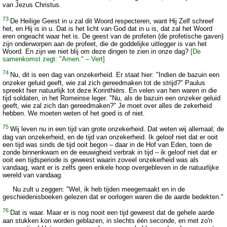
van Jezus Christus.
73
De Heilige Geest in u zal dit Woord respecteren, want Hij Zelf schreef
het, en Hij is in u. Dat is het licht van God dat in u is, dat zal het Woord
eren ongeacht waar het is. De geest van de profeten (de profetische gaven)
zijn onderworpen aan de profeet, die de goddelijke uitlegger is van het
Woord. En zijn we niet blij om deze dingen te zien in onze dag?
[De
samenkomst zegt: "Amen." – Vert]
74
Nu, dit is een dag van onzekerheid. Er staat hier: "Indien de bazuin een
onzeker geluid geeft, wie zal zich gereedmaken tot de strijd?" Paulus
spreekt hier natuurlijk tot deze Korinthiërs. En velen van hen waren in die
tijd soldaten, in het Romeinse leger. "Nu, als de bazuin een onzeker geluid
geeft, wie zal zich dan gereedmaken?" Je moet over alles de zekerheid
hebben. We moeten weten of het goed is of niet.
75
Wij leven nu in een tijd van grote onzekerheid. Dat weten wij allemaal; de
dag van onzekerheid, en de tijd van onzekerheid. Ik geloof niet dat er ooit
een tijd was sinds de tijd ooit begon – daar in de Hof van Eden, toen de
zonde binnenkwam en de eeuwigheid verbrak in tijd – ik geloof niet dat er
ooit een tijdsperiode is geweest waarin zoveel onzekerheid was als
vandaag, want er is zelfs geen enkele hoop overgebleven in de natuurlijke
wereld van vandaag.
Nu zult u zeggen: "Wel, ik heb tijden meegemaakt en in de
geschiedenisboeken gelezen dat er oorlogen waren die de aarde bedekten."
76
Dat is waar. Maar er is nog nooit een tijd geweest dat de gehele aarde
aan stukken kon worden geblazen, in slechts één seconde, en met zo'n