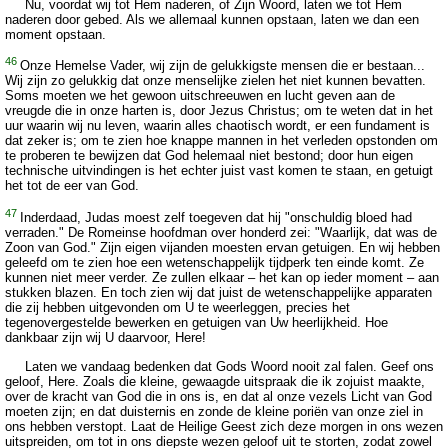
Nu, voordat wij tot Hem naderen, of Zijn Woord, laten we tot Hem
naderen door gebed. Als we allemaal kunnen opstaan, laten we dan een
moment opstaan.
46
Onze Hemelse Vader, wij zijn de gelukkigste mensen die er bestaan...
Wij zijn zo gelukkig dat onze menselijke zielen het niet kunnen bevatten.
Soms moeten we het gewoon uitschreeuwen en lucht geven aan de
vreugde die in onze harten is, door Jezus Christus; om te weten dat in het
uur waarin wij nu leven, waarin alles chaotisch wordt, er een fundament is
dat zeker is; om te zien hoe knappe mannen in het verleden opstonden om
te proberen te bewijzen dat God helemaal niet bestond; door hun eigen
technische uitvindingen is het echter juist vast komen te staan, en getuigt
het tot de eer van God.
47
Inderdaad, Judas moest zelf toegeven dat hij "onschuldig bloed had
verraden." De Romeinse hoofdman over honderd zei: "Waarlijk, dat was de
Zoon van God." Zijn eigen vijanden moesten ervan getuigen. En wij hebben
geleefd om te zien hoe een wetenschappelijk tijdperk ten einde komt. Ze
kunnen niet meer verder. Ze zullen elkaar – het kan op ieder moment – aan
stukken blazen. En toch zien wij dat juist de wetenschappelijke apparaten
die zij hebben uitgevonden om U te weerleggen, precies het
tegenovergestelde bewerken en getuigen van Uw heerlijkheid. Hoe
dankbaar zijn wij U daarvoor, Here!
Laten we vandaag bedenken dat Gods Woord nooit zal falen. Geef ons
geloof, Here. Zoals die kleine, gewaagde uitspraak die ik zojuist maakte,
over de kracht van God die in ons is, en dat al onze vezels Licht van God
moeten zijn; en dat duisternis en zonde de kleine poriën van onze ziel in
ons hebben verstopt. Laat de Heilige Geest zich deze morgen in ons wezen
uitspreiden, om tot in ons diepste wezen geloof uit te storten, zodat zowel