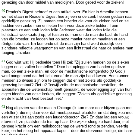
genezing dan door middel van medicijnen. Door gebed voor de zieken!
40
Reader's Digest schreef er een artikel over. En hier in Amerika hebben
we het staan in Reader's Digest hoe zij een onderzoek hebben gedaan naar
goddelijke genezing. Zij namen een broeder die voor de zieken bad en ze
hadden een zieke man en lieten hem voor deze zieke bidden. Toen
plaatsten ze een stuk loden folie (iedereen weet dat loden folie die
lichtstraal weerkaatst) op, of tussen de man en de man die bad, de hand
van die broeder; ze legden het op
deze
manier neer en maakten er een
röntgenfoto van. En komende uit de man zijn hand werd duidelijk een
zichtbare reflectie waargenomen van een lichtstraal die naar de andere man
toeging. Jazeker.
41
God wist wat Hij bedoelde toen Hij zei: "Zij zullen handen op de zieken
leggen en zij zullen herstellen." Door het opleggen van handen op deze
man, op een zieke man, en door de mechanische röntgenfoto (O God!)
werd aangetoond dat het licht vanaf de man zijn hand kwam. Hoe kunnen
mensen zo dwaas zijn om te zeggen dat er niet zoiets als goddelijke
genezing bestaat? Ziet u? Terwijl zelfs de mechanische toestellen, de
apparaten die de wetenschap heeft gemaakt, de wederlegging zijn van hun
eigen ideeën van deze kerken, die zeggen: "Zoiets als goddelijke genezing
en de kracht van God bestaat niet."
42
Nog afgezien van die man in Chicago (ik kan maar door blijven gaan met
vertellen), die mij daar voor dat meetapparaat plaatste, en dat ding zou met
een wijzer uitslaan zoals een leugendetector. Zie? En daar lag een vrouw,
stervend, ze plaatsten de test op haar. Die wijzer sloeg zo hard door, met
genoeg kracht om een radioboodschap de wereld rond te zenden, veertig
keer; en het sloeg het apparaat kapot – door die stervende heilige, die haar