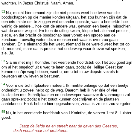
wachten. In Jezus Christus' Naam. Amen.
52
Nu, mocht hier iemand zijn die niet precies weet hoe twee van die
boodschappen op die manier konden uitgaan, het zou kunnen zijn dat de
een iets miste om te zeggen wat de ander oppakte; want u bemerkte hoe
weinig de andere... hoe kort de andere was, gewoon een beetje, misschien,
wat de ander wegliet. En toen de uitleg kwam, klopte het allemaal precies,
ziet u, en dat bracht de boodschap naar voren: een oproep aan de
zondaars. Toevallig weten deze mensen niet waar ik over zou gaan
spreken. Er is niemand die het weet, niemand in de wereld weet het tot op
dit moment; maar dat is precies het onderwerp waar ik over wil spreken,
zie. Ja.
53
Sla nu met mij I Korinthe, het veertiende hoofdstuk op. Het zou goed zijn
om al het ongeloof uit u weg te laten gaan, zodat de Heilige Geest kan
komen en Zijn weg hebben, weet u, om u tot in uw diepste vezels te
bewegen en uw leven te besturen.
54
Voor u die Schriftplaatsen noteert. Ik merkte onlangs op dat een beetje
onderricht u zoveel helpt op de weg. Daarom heb ik hier drie of vier
bladzijden met Schriftplaatsen en onderwerpen waarover ik vanmorgen zal
gaan spreken; zodat u het zoudt kunnen opschrijven en de plaatsen
aantekenen. En ik heb ze hier opgeschreven, zodat ik ze niet zou vergeten.
55
Nu, in het veertiende hoofdstuk van I Korinthe, de verzen 1 tot 8. Luister
goed.
Jaagt de liefde na en streeft naar de gaven des Geestes,
doch vooral naar het profeteren.