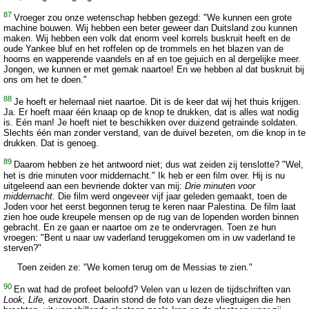
87
Vroeger zou onze wetenschap hebben gezegd: "We kunnen een grote
machine bouwen. Wij hebben een beter geweer dan Duitsland zou kunnen
maken. Wij hebben een volk dat enorm veel korrels buskruit heeft en de
oude Yankee bluf en het roffelen op de trommels en het blazen van de
hoorns en wapperende vaandels en af en toe gejuich en al dergelijke meer.
Jongen, we kunnen er met gemak naartoe! En we hebben al dat buskruit bij
ons om het te doen."
88
Je hoeft er helemaal niet naartoe. Dit is de keer dat wij het thuis krijgen.
Ja. Er hoeft maar één knaap op de knop te drukken, dat is alles wat nodig
is. Eén man! Je hoeft niet te beschikken over duizend getrainde soldaten.
Slechts één man zonder verstand, van de duivel bezeten, om die knop in te
drukken. Dat is genoeg.
89
Daarom hebben ze het antwoord niet; dus wat zeiden zij tenslotte? "Wel,
het is drie minuten voor middernacht." Ik heb er een film over. Hij is nu
uitgeleend aan een bevriende dokter van mij:
Drie minuten voor
middernacht
. Die film werd ongeveer vijf jaar geleden gemaakt, toen de
Joden voor het eerst begonnen terug te keren naar Palestina. De film laat
zien hoe oude kreupele mensen op de rug van de lopenden worden binnen
gebracht. En ze gaan er naartoe om ze te ondervragen. Toen ze hun
vroegen: "Bent u naar uw vaderland teruggekomen om in uw vaderland te
sterven?"
Toen zeiden ze: "We komen terug om de Messias te zien."
90
En wat had de profeet beloofd? Velen van u lezen de tijdschriften van
Look, Life,
enzovoort. Daarin stond de foto van deze vliegtuigen die hen