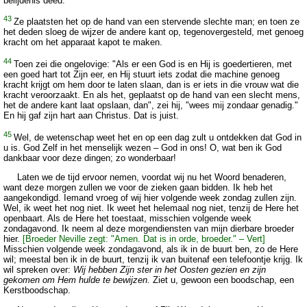
belijdenis deed.
43
Ze plaatsten het op de hand van een stervende slechte man; en toen ze
het deden sloeg de wijzer de andere kant op, tegenovergesteld, met genoeg
kracht om het apparaat kapot te maken.
44
Toen zei die ongelovige: "Als er een God is en Hij is goedertieren, met
een goed hart tot Zijn eer, en Hij stuurt iets zodat die machine genoeg
kracht krijgt om hem door te laten slaan, dan is er iets in die vrouw wat die
kracht veroorzaakt. En als het, geplaatst op de hand van een slecht mens,
het de andere kant laat opslaan, dan", zei hij, "wees mij zondaar genadig."
En hij gaf zijn hart aan Christus. Dat is juist.
45
Wel, de wetenschap weet het en op een dag zult u ontdekken dat God in
u is. God Zelf in het menselijk wezen – God in ons! O, wat ben ik God
dankbaar voor deze dingen; zo wonderbaar!
Laten we de tijd ervoor nemen, voordat wij nu het Woord benaderen,
want deze morgen zullen we voor de zieken gaan bidden. Ik heb het
aangekondigd. Iemand vroeg of wij hier volgende week zondag zullen zijn.
Wel, ik weet het nog niet. Ik weet het helemaal nog niet, tenzij de Here het
openbaart. Als de Here het toestaat, misschien volgende week
zondagavond. Ik neem al deze morgendiensten van mijn dierbare broeder
hier.
[Broeder Neville zegt: "Amen. Dat is in orde, broeder." – Vert]
Misschien volgende week zondagavond, als ik in de buurt ben, zo de Here
wil; meestal ben ik in de buurt, tenzij ik van buitenaf een telefoontje krijg. Ik
wil spreken over:
Wij hebben Zijn ster in het Oosten gezien en zijn
gekomen om Hem hulde te bewijzen.
Ziet u, gewoon een boodschap, een
Kerstboodschap.