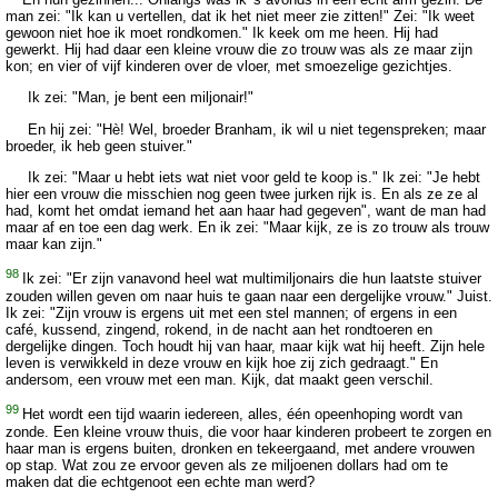
man zei: "Ik kan u vertellen, dat ik het niet meer zie zitten!" Zei: "Ik weet
gewoon niet hoe ik moet rondkomen." Ik keek om me heen. Hij had
gewerkt. Hij had daar een kleine vrouw die zo trouw was als ze maar zijn
kon; en vier of vijf kinderen over de vloer, met smoezelige gezichtjes.
Ik zei: "Man, je bent een miljonair!"
En hij zei: "Hè! Wel, broeder Branham, ik wil u niet tegenspreken; maar
broeder, ik heb geen stuiver."
Ik zei: "Maar u hebt iets wat niet voor geld te koop is." Ik zei: "Je hebt
hier een vrouw die misschien nog geen twee jurken rijk is. En als ze ze al
had, komt het omdat iemand het aan haar had gegeven", want de man had
maar af en toe een dag werk. En ik zei: "Maar kijk, ze is zo trouw als trouw
maar kan zijn."
98
Ik zei: "Er zijn vanavond heel wat multimiljonairs die hun laatste stuiver
zouden willen geven om naar huis te gaan naar een dergelijke vrouw." Juist.
Ik zei: "Zijn vrouw is ergens uit met een stel mannen; of ergens in een
café, kussend, zingend, rokend, in de nacht aan het rondtoeren en
dergelijke dingen. Toch houdt hij van haar, maar kijk wat hij heeft. Zijn hele
leven is verwikkeld in deze vrouw en kijk hoe zij zich gedraagt." En
andersom, een vrouw met een man. Kijk, dat maakt geen verschil.
99
Het wordt een tijd waarin iedereen, alles, één opeenhoping wordt van
zonde. Een kleine vrouw thuis, die voor haar kinderen probeert te zorgen en
haar man is ergens buiten, dronken en tekeergaand, met andere vrouwen
op stap. Wat zou ze ervoor geven als ze miljoenen dollars had om te
maken dat die echtgenoot een echte man werd?