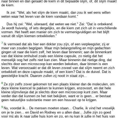
naar binnen en dan geraakt de kiem in dit bepaalde slijm, of, dit slijm maakt
de kiem.
Ik zei: "Wel, als het slijm de kiem maakt, dan zou ik wel eens willen
weten waar het leven van de kiem vandaan komt."
Dus hij zei: "Wel, uiteraard, dat weten we niet." Zei: "Dat is onbekend.
Je wordt huiverig, of iets dergelijks, en die kiem zet zich uit in verschillende
vormen. Het heeft een manier om zich te vermenigvuldigen en het blijft
vanuit dit slijm kiemen ontwikkelen."
7
Ik vermoed dat als hier een dokter zou zijn, of een verpleegster, zij er
meer van zouden begrijpen. Maar mijn belangstelling en mijn gedachten
gingen uit naar die kiem zelf, het leven daar binnenin; aan de binnenkant
van dat kleine omhulsel zoals een kleine capsule, zo nietig dat het
menselijk oog het zelfs niet kan zien. Maar binnenin dat nietige ding, dat
slechts door een microscoop kan worden bekeken, daar binnen is een
leven. Wat veroorzaakt er dat dit leven zoveel van dat slijm neemt en zich
ontwikkelt en deze capsule maakt, of een kiem? Dat is de duivel. Dat is
geestelijke kracht. Daarom zullen zij nooit in staat zijn...
8
Ze zijn zelfs zover gekomen tot een plaats kleiner dan de moleculen, om
deze kleine kiemcel te pakken te kunnen krijgen, enzovoort, en dat hele
kleine slijmvliesje dat je slechts door een microscoop kunt zien. Maar
verder dan dat kunnen ze het niet bekijken, want er is geen... er bestaat
geen natuurlijke substantie meer om een houvast op te krijgen.
9
Nu, voordat ik... De mensen moeten staan... Charlie, ik vind het vreselijk
om je te zien... en David en Rodney en u allen daar... Jullie zijn zo goed
voor mij als ik naar jullie huis kom en zo, en nu kan ik jullie in het huis van