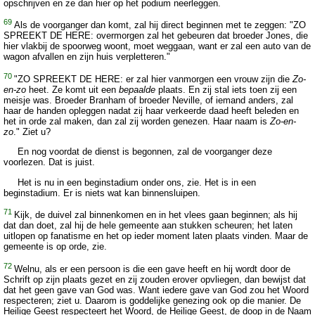
opschrijven en ze dan hier op het podium neerleggen.
69
Als de voorganger dan komt, zal hij direct beginnen met te zeggen: "ZO
SPREEKT DE HERE: overmorgen zal het gebeuren dat broeder Jones, die
hier vlakbij de spoorweg woont, moet weggaan, want er zal een auto van de
wagon afvallen en zijn huis verpletteren."
70
"ZO SPREEKT DE HERE: er zal hier vanmorgen een vrouw zijn die
Zo-
en-zo
heet. Ze komt uit een
bepaalde
plaats. En zij stal iets toen zij een
meisje was. Broeder Branham of broeder Neville, of iemand anders, zal
haar de handen opleggen nadat zij haar verkeerde daad heeft beleden en
het in orde zal maken, dan zal zij worden genezen. Haar naam is
Zo-en-
zo
." Ziet u?
En nog voordat de dienst is begonnen, zal de voorganger deze
voorlezen. Dat is juist.
Het is nu in een beginstadium onder ons, zie. Het is in een
beginstadium. Er is niets wat kan binnensluipen.
71
Kijk, de duivel zal binnenkomen en in het vlees gaan beginnen; als hij
dat dan doet, zal hij de hele gemeente aan stukken scheuren; het laten
uitlopen op fanatisme en het op ieder moment laten plaats vinden. Maar de
gemeente is op orde, zie.
72
Welnu, als er een persoon is die een gave heeft en hij wordt door de
Schrift op zijn plaats gezet en zij zouden erover opvliegen, dan bewijst dat
dat het geen gave van God was. Want iedere gave van God zou het Woord
respecteren; ziet u. Daarom is goddelijke genezing ook op die manier. De
Heilige Geest respecteert het Woord, de Heilige Geest, de doop in de Naam