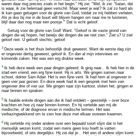
waren daar nog precies zoals in het begin." Hij zei: "Wel, ik zei: 'Satan, dat
is waar, ik zie helemaal geen verschil. Maar weet je wat? Ik zal zo hard als
ik kan gaan getuigen voor de glorie van God, totdat ze mij hebben verlaten.
Als je dus bij me in de buurt wilt blijven hangen om naar me te luisteren,
blijf daar dan nog maar een poosje.'" Dat is echt geloof.
Getuig voor de glorie van God! Want: "Geloof is de vaste grond van
dingen die wij hopen, het bewijs der dingen die we niet zien." Ziet u? U ziet
geloof niet. U gelooft slechts; geloof.
3
Deze week is het thuis behoorlijk druk geweest. Want de eerste dag zijn
er ongeveer dertig geweest, geloof ik. En dan al mijn interviews en
komende zaken. Het was een erg drukke week.
4
Ik heb deze week een paar dingen geleerd. Ik ging naar... Ik heb hier in de
stad een vriend, een erg fijne kerel. Hij is arts. We gingen samen naar
school, dokter Sam Adair. Het is een fijne vent. Ik had hem al ongeveer in
geen vier jaar gezien. En deze week had ik een gesprek met hem van
ongeveer drie of vier uur. We gingen naar zijn kantoor, sloten het, gingen er
naar binnen en spraken.
5
Ik haalde enkele dingen aan die ik had ontdekt – geestelijk – over boze
krachten en hoe zij naar binnen komen. En hij vertelde aan mij de
medische, of de diagnose ervan in medische termen. Het was
verbazingwekkend om te zien hoe deze met elkaar overeen kwamen.
6
Hij vertelde mij onder andere over een bepaald soort slijm dat in het
menselijk wezen komt, zodat een mens geen kou hoeft te vatten
bijvoorbeeld, of iets dergelijks. Hij zei dat je... Het een of andere slijm komt