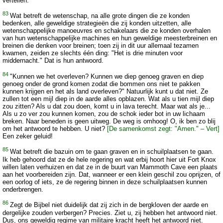
vertellen.
83
Wat betreft de wetenschap, na alle grote dingen die ze konden
bedenken, alle geweldige strategieën die zij konden uitzetten, alle
wetenschappelijke manoeuvres en schakelaars die ze konden overhalen
van hun wetenschappelijke machines en hun geweldige meesterbreinen en
breinen die denken voor breinen; toen zij in dit uur allemaal tezamen
kwamen, zeiden ze slechts één ding: "Het is drie minuten voor
middernacht." Dat is hun antwoord.
84
"Kunnen we het overleven? Kunnen we diep genoeg graven en diep
genoeg onder de grond komen zodat die bommen ons niet te pakken
kunnen krijgen en het als land overleven?" Natuurlijk kunt u dat niet. Ze
zullen tot een mijl diep in de aarde alles opblazen. Wat als u tien mijl diep
zou zitten? Als u dat zou doen, komt u in lava terecht. Maar wat als je...
Als u zo ver zou kunnen komen, zou de schok ieder bot in uw lichaam
breken. Naar beneden is geen uitweg. De weg is omhoog! O, ik ben zo blij
om het antwoord te hebben. U niet?
[De samenkomst zegt: "Amen." – Vert]
Een zeker geluid!
85
Wat betreft die bazuin om te gaan graven en in schuilplaatsen te gaan.
Ik heb gehoord dat ze de hele regering en wat erbij hoort hier uit Fort Knox
willen laten verhuizen en dat ze in de buurt van Mammoth Cave een plaats
aan het voorbereiden zijn. Dat, wanneer er een klein geschil zou oprijzen, of
een oorlog of iets, ze de regering binnen in deze schuilplaatsen kunnen
onderbrengen.
86
Zegt de Bijbel niet duidelijk dat zij zich in de bergkloven der aarde en
dergelijke zouden verbergen? Precies. Ziet u, zij hebben het antwoord niet.
Dus, ons geweldig regime van militaire kracht heeft het antwoord niet.