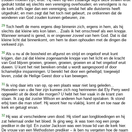
gedrukt totdat wij slechts een vereniging overhouden; en vervolgens is nu
de kerk zelfs lager dan een vereniging, omdat het alle duisternis heeft
uitgedrukt; en men zegt dat het toch niet gebeurt, ze ontkennen dat de
wonderen van God zouden kunnen gebeuren, zie.
29
Toch heeft de mens ergens diep binnenin zich, ergens in hem, als hij
slechts dat kleine iets kon laten... Zoals ik het omschreef als een knopje.
Wanneer iemand is gered, is er ongeveer
zoveel
van hem God. Dat is dat
kleine licht dat binnenkomt, om hem te doen ophouden met de dingen die
verkeerd zijn.
30
Als u nu al de boosheid en afgunst en strijd en ongeloof eruit kunt
krijgen, dan zal dat kleine zogenaamde knopje van het licht en de kracht
van God blijven groeien, groeien, groeien, groeien en al het ongeloof eruit
duwen. U kunt het niet bereiken omdat u wordt aangespoord of door
lichamelijke inspanningen. U bereikt het door een geheiligd, toegewijd
leven, zodat de Heilige Geest door u kan bewegen.
31
Ik ving daar iets van op, op een plaats waar niet lang geleden...
Hoevelen van u die hier zijn kunnen zich nog herinneren dat Ely Perry werd
opgewekt uit de dood die morgen? U hebt het hier vaak in de krant zien
staan. Ik zag dat zuster Wilson en anderen hun hand opstaken. Ik stond
erbij toen die man stierf. Hij woont hier nu vlakbij, komt af en toe naar de
kerk en getuigt ervan.
32
Hij was al verscheidene uren dood. Hij stierf aan longbloedingen en hij
zat helemaal onder het bloed. Ik ging weg; ik was toen nog een jonge
prediker in die tijd. En zuster Jackson was een trouw lid van de kerk hier.
De vrouw van een Methodisten prediker – ik ben nu vergeten hoe de naam