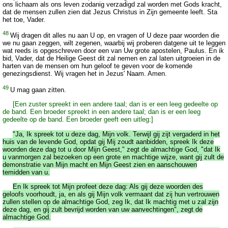
ons lichaam als ons leven zodanig verzadigd zal worden met Gods kracht,
dat de mensen zullen zien dat Jezus Christus in Zijn gemeente leeft. Sta
het toe, Vader.
48
Wij dragen dit alles nu aan U op, en vragen of U deze paar woorden die
we nu gaan zeggen, wilt zegenen, waarbij wij proberen datgene uit te leggen
wat reeds is opgeschreven door een van Uw grote apostelen, Paulus. En ik
bid, Vader, dat de Heilige Geest dit zal nemen en zal laten uitgroeien in de
harten van de mensen om hun geloof te geven voor de komende
genezingsdienst. Wij vragen het in Jezus' Naam. Amen.
49
U mag gaan zitten.
[Een zuster spreekt in een andere taal; dan is er een leeg gedeelte op
de band. Een broeder spreekt in een andere taal; dan is er een leeg
gedeelte op de band. Een broeder geeft een uitleg:]
"Ja, Ik spreek tot u deze dag, Mijn volk. Terwijl gij zijt vergaderd in het
huis van de levende God, opdat gij Mij zoudt aanbidden, spreek Ik deze
woorden deze dag tot u door Mijn Geest," zegt de almachtige God, "dat Ik
u vanmorgen zal bezoeken op een grote en machtige wijze, want gij zult de
demonstratie van Mijn macht en Mijn Geest zien en aanschouwen
temidden van u.
En Ik spreek tot Mijn profeet deze dag: Als gij deze woorden des
geloofs voorhoudt, ja, en als gij Mijn volk vermaant dat zij hun vertrouwen
zullen stellen op de almachtige God, zeg Ik, dat Ik machtig met u zal zijn
deze dag, en gij zult bevrijd worden van uw aanvechtingen", zegt de
almachtige God.