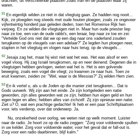
brachten, uit verschillende plaatsen zoals Iran en de plaatsen waar zij
waren.
91
En eigenlijk wilden ze niet in dat vliegtuig gaan. Ze hadden nog nooit...
Kijk, ze ploegden nog steeds met oude houten ploegen, zoals ze ongeveer
vijfentwintig honderd jaar geleden deden, toen het Romeinse Rijk hen
verjoeg. En ze wilden die vliegtuigen niet in. Maar hun oude priester liep
naar ze toe, een van de oude rabbi's, een leraar, liep naar ze toe en zei:
"Vertelde God ons niet dat we op een dag naar ons vaderland zouden
terugkeren op de vleugels van een adelaar?" Ze legden hun ploegen neer,
stapten in het vliegtuig en vlogen naar huis terug; op de vleugels...
92
Jesaja zag het, maar hij wist niet wat het was. Het was alsof er een
vogel vloog. Hij zag Israël terugkomen, op en neer deinend. Degenen die in
vliegtuigen hebben gevlogen, weten wat het is. Het is een golvende
beweging, zoals een vogel die vliegt; zo kwamen ze naar huis. Toen ze
eruit kwamen, zeiden ze: "Wel, waar is de Messias?" Zij wilden Hem zien.
93
En ik vertel u, als u de Joden op die manier ziet terugkeren... Dat is
Gods uurwerk. Wij zijn aan het einde. Ze zijn kortgeleden een natie
geworden, zijn alles geworden wat ze zijn; hebben hun eigen geld en hun
eigen leger en alles; hebben alles van zichzelf. Zij zijn opnieuw een natie.
Ziet u? O, wat een prachtige gedachte! Ik heb er een paar Schriftplaatsen
voor, iets verderop, over dat onderwerp. Ja.
Nu, onzekerheid over oorlog, we weten niet op welk moment. Luister
naar de radio. Je hoort ze op de radio zeggen: "Zorg voor voldoende spullen
in uw kelder. Zorg voor voldoende water, voor het geval dat er fall-out is.
Zorg voor een radio daarbinnen, blijf kalm."