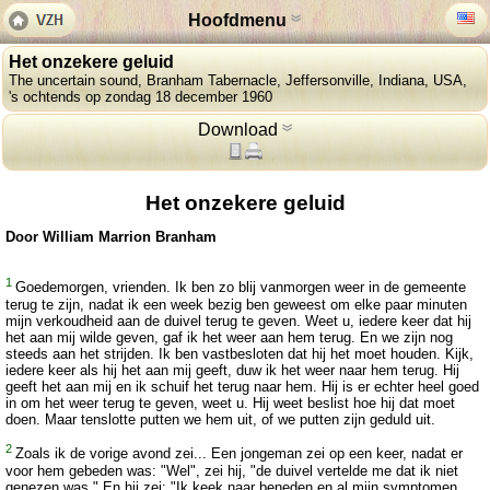
Hoofdmenu
Het onzekere geluid
The uncertain sound, Branham Tabernacle, Jeffersonville, Indiana, USA,
's ochtends op zondag 18 december 1960
Download
Het onzekere geluid
Door William Marrion Branham
1
Goedemorgen, vrienden. Ik ben zo blij vanmorgen weer in de gemeente
terug te zijn, nadat ik een week bezig ben geweest om elke paar minuten
mijn verkoudheid aan de duivel terug te geven. Weet u, iedere keer dat hij
het aan mij wilde geven, gaf ik het weer aan hem terug. En we zijn nog
steeds aan het strijden. Ik ben vastbesloten dat hij het moet houden. Kijk,
iedere keer als hij het aan mij geeft, duw ik het weer naar hem terug. Hij
geeft het aan mij en ik schuif het terug naar hem. Hij is er echter heel goed
in om het weer terug te geven, weet u. Hij weet beslist hoe hij dat moet
doen. Maar tenslotte putten we hem uit, of we putten zijn geduld uit.
2
Zoals ik de vorige avond zei... Een jongeman zei op een keer, nadat er
voor hem gebeden was: "Wel", zei hij, "de duivel vertelde me dat ik niet
genezen was." En hij zei: "Ik keek naar beneden en al mijn symptomen