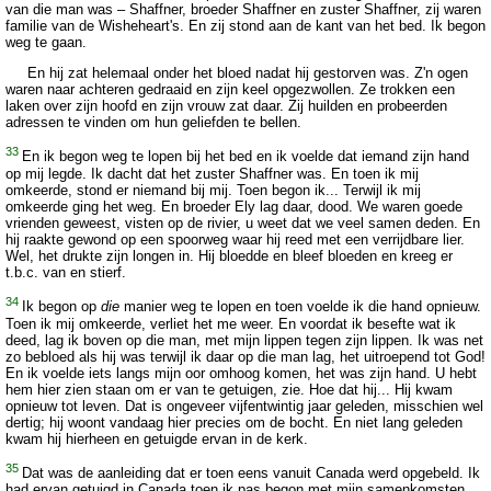
van die man was – Shaffner, broeder Shaffner en zuster Shaffner, zij waren
familie van de Wisheheart's. En zij stond aan de kant van het bed. Ik begon
weg te gaan.
En hij zat helemaal onder het bloed nadat hij gestorven was. Z'n ogen
waren naar achteren gedraaid en zijn keel opgezwollen. Ze trokken een
laken over zijn hoofd en zijn vrouw zat daar. Zij huilden en probeerden
adressen te vinden om hun geliefden te bellen.
33
En ik begon weg te lopen bij het bed en ik voelde dat iemand zijn hand
op mij legde. Ik dacht dat het zuster Shaffner was. En toen ik mij
omkeerde, stond er niemand bij mij. Toen begon ik... Terwijl ik mij
omkeerde ging het weg. En broeder Ely lag daar, dood. We waren goede
vrienden geweest, visten op de rivier, u weet dat we veel samen deden. En
hij raakte gewond op een spoorweg waar hij reed met een verrijdbare lier.
Wel, het drukte zijn longen in. Hij bloedde en bleef bloeden en kreeg er
t.b.c. van en stierf.
34
Ik begon op
die
manier weg te lopen en toen voelde ik die hand opnieuw.
Toen ik mij omkeerde, verliet het me weer. En voordat ik besefte wat ik
deed, lag ik boven op die man, met mijn lippen tegen zijn lippen. Ik was net
zo bebloed als hij was terwijl ik daar op die man lag, het uitroepend tot God!
En ik voelde iets langs mijn oor omhoog komen, het was zijn hand. U hebt
hem hier zien staan om er van te getuigen, zie. Hoe dat hij... Hij kwam
opnieuw tot leven. Dat is ongeveer vijfentwintig jaar geleden, misschien wel
dertig; hij woont vandaag hier precies om de bocht. En niet lang geleden
kwam hij hierheen en getuigde ervan in de kerk.
35
Dat was de aanleiding dat er toen eens vanuit Canada werd opgebeld. Ik
had ervan getuigd in Canada toen ik pas begon met mijn samenkomsten.