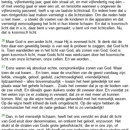
twintig, vijfentwintig jaar, gaat één straal uit; en met vijfendertig nog één –
of met veertig gaat er weer een uit; en tenslotte wanneer u ongeveer de
vijfenzestig passeert, leeft u op uw laatste lichtstraal. En iedere keer dat u
een röntgenfoto laat maken vernietigt u die lichtstralen. Om die reden hebt
u niet meer... u steekt de voeten van de kinderen in die apparaten en dat
vernietigt eenvoudigweg het licht in hun kleine lichaam. En dat is kosmisch
licht dat in u is, daar bent u van gemaakt, u bent vol met lichtcellen. Nu,
dat is kosmisch licht.
26
Maar God is een ander licht, maar Hij is evenwel licht. Ik denk dat de
foto
daar
een geweldig bewijs is van wat ik probeer te zeggen; dat God licht
is. Toen wandelden we in het licht van God, als zonen van God; God is
geen kosmisch licht, maar Gods licht was werkzaam door het kosmische
licht van onze lichamen, onze cellen. En we worden...
27
Eens waren wij absoluut echte, oorspronkelijke zonen van God. Maar
toen de val kwam... En toen, waar de vruchten van de geest vandaag zijn:
liefde, vreugde, geloof, geduld, zachtmoedigheid, vriendelijkheid,
lijdzaamheid – alles bovennatuurlijk – kwam het heel geleidelijk tot een
plaats waar het gehele lichaam... Zoals het zeewier dat je op de bodem van
de zee vindt. En dikwijls gaan duikers onder dit zeewier door. En voordat ze
het weten zijn ze er zodanig in verward, dat ze er niet meer uit kunnen
komen. Wel, op die wijze heeft zonde gehandeld met het menselijk wezen.
Op die wijze heeft kilheid de kerk omgebracht. Op die wijze hebben de
communisten het met de natie gedaan. Het is zo verraderlijk!
28
Dan, in het menselijk lichaam, heeft het ons verstikt en drukt dit licht
van God eruit door denominaties, en ontkent het geloof, enzovoort. Het
drukt al de stralen van Gods grote geloofskracht, die er in ons zijn, of
zouden moeten zijn, eruit. Hij heeft op een zodanige wijze deze stralen eruit