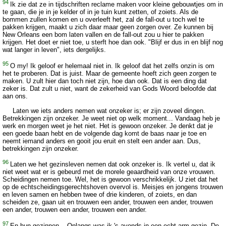
94
Ik zie dat ze in tijdschriften reclame maken voor kleine gebouwtjes om in
te gaan, die je in je kelder of in je tuin kunt zetten, of zoiets. Als de
bommen zullen komen en u overleeft het, zal de fall-out u toch wel te
pakken krijgen, maakt u zich daar maar geen zorgen over. Ze kunnen bij
New Orleans een bom laten vallen en de fall-out zou u hier te pakken
krijgen. Het doet er niet toe, u sterft hoe dan ook. "Blijf er dus in en blijf nog
wat langer in leven", iets dergelijks.
95
O my! Ik geloof er helemaal niet in. Ik geloof dat het zelfs onzin is om
het te proberen. Dat is juist. Maar de gemeente hoeft zich geen zorgen te
maken. U zult hier dan toch niet zijn, hoe dan ook. Dat is een ding dat
zeker is. Dat zult u niet, want de zekerheid van Gods Woord beloofde dat
aan ons.
Laten we iets anders nemen wat onzeker is; er zijn zoveel dingen.
Betrekkingen zijn onzeker. Je weet niet op welk moment... Vandaag heb je
werk en morgen weet je het niet. Het is gewoon onzeker. Je denkt dat je
een goede baan hebt en de volgende dag komt de baas naar je toe en
neemt iemand anders en gooit jou eruit en stelt een ander aan. Dus,
betrekkingen zijn onzeker.
96
Laten we het gezinsleven nemen dat ook onzeker is. Ik vertel u, dat ik
niet weet wat er is gebeurd met de morele geaardheid van onze vrouwen.
Scheidingen nemen toe. Wel, het is gewoon verschrikkelijk. U ziet dat het
op de echtscheidingsgerechtshoven overvol is. Meisjes en jongens trouwen
en leven samen en hebben twee of drie kinderen, of zoiets, en dan
scheiden ze, gaan uit en trouwen een ander, trouwen een ander, trouwen
een ander, trouwen een ander, trouwen een ander.
97
En hun gezinnen... Onlangs was ik 's avonds in een echt arm gezin. De