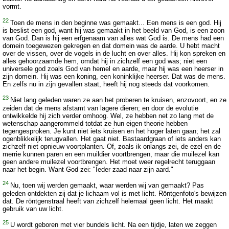
vormt.
22
Toen de mens in den beginne was gemaakt... Een mens is een god. Hij
is beslist een god, want hij was gemaakt in het beeld van God, is een zoon
van God. Dan is hij een erfgenaam van alles wat God is. De mens had een
domein toegewezen gekregen en dat domein was de aarde. U hebt macht
over de vissen, over de vogels in de lucht en over alles. Hij kon spreken en
alles gehoorzaamde hem, omdat hij in zichzelf een god was; niet een
universele god zoals God van hemel en aarde, maar hij was een heerser in
zijn domein. Hij was een koning, een koninklijke heerser. Dat was de mens.
En zelfs nu in zijn gevallen staat, heeft hij nog steeds dat voorkomen.
23
Niet lang geleden waren ze aan het proberen te kruisen, enzovoort, en ze
zeiden dat de mens afstamt van lagere dieren; en door de evolutie
ontwikkelde hij zich verder omhoog. Wel, ze hebben net zo lang met de
wetenschap aangerommeld totdat ze hun eigen theorie hebben
tegengesproken. Je kunt niet iets kruisen en het hoger laten gaan; het zal
ogenblikkelijk terugvallen. Het gaat niet. Bastaardgraan of iets anders kan
zichzelf niet opnieuw voortplanten. Of, zoals ik onlangs zei, de ezel en de
merrie kunnen paren en een muildier voortbrengen, maar die muilezel kan
geen andere muilezel voortbrengen. Het moet weer regelrecht teruggaan
naar het begin. Want God zei: "Ieder zaad naar zijn aard."
24
Nu, toen wij werden gemaakt, waar werden wij van gemaakt? Pas
geleden ontdekten zij dat je lichaam vol is met licht. Röntgenfoto's bewijzen
dat. De röntgenstraal heeft van zichzelf helemaal geen licht. Het maakt
gebruik van uw licht.
25
U wordt geboren met vier bundels licht. Na een tijdje, laten we zeggen