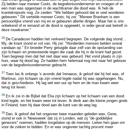
Zij belden naar meneer Coots, de begrafenisondernemer en vroegen of er
een man was opgestaan in de wachtkamer die dood was. Ik heb de
kranteknipsels nog. Ze zeiden: "We hebben gehoord dat er veel wonderen
gebeuren." Dit vertelde meneer Coots; hij zei: "Meneer Branham is een
persoonlijke vriend van mij en er gebeuren allerlei dingen. Maar het is ons
onbekend of er iemand uit de dood is opgewekt, in ieder geval wat betreft in
deze rouwkamer."
36
De Canadezen hadden het verkeerd begrepen. De volgende dag stond...
My, de krant stond er vol van. Hij zei: "Honderden mensen belden overal
vandaan op." En broeder Perry getuigde daar zelf van de opstanding van
zijn lichaam en protesteerde tegen die zaak die hij in de krant had gezet.
Toen begreep men dat het niet daar was gebeurd. Het vond plaats in zijn
huis, waar hij dood lag. Ze hadden hem helemaal nog niet naar het gebouw
van de begrafenisondernemer gebracht.
37
Toen las ik onlangs 's avonds dat Irenaeus, ik geloof dat hij het was, of
Martinus, zijn lichaam op zijn vriend legde nadat hij was opgehangen. Nu,
dat is geschiedenis. Hij lag wel een uur op hem en de man kwam weer
terug tot leven.
38
En ik zie in de Bijbel dat Elia zijn lichaam op het lichaam van een dood
kind legde, en het kwam weer tot leven. Ik denk aan die kleine jongen ginds
in Finland, toen hij daar dood aan de kant van de weg lag.
39
Dan, ik geloof dat het ongeveer twee maanden geleden was, Gene,
stond er ook in 'Newsweek' dat zij in Londen, wat zij "de goddelijke
genezers" noemen, hadden losgelaten op de mensen. Lieten hen gaan om
voor de zieken te bidden. En er was ongeveer tachtig procent meer