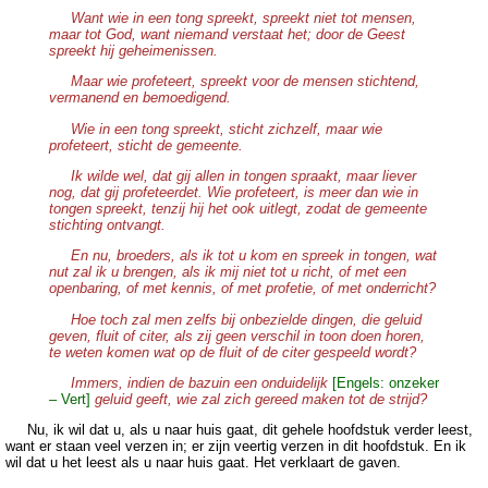
Want wie in een tong spreekt, spreekt niet tot mensen,
maar tot God, want niemand verstaat het; door de Geest
spreekt hij geheimenissen.
Maar wie profeteert, spreekt voor de mensen stichtend,
vermanend en bemoedigend.
Wie in een tong spreekt, sticht zichzelf, maar wie
profeteert, sticht de gemeente.
Ik wilde wel, dat gij allen in tongen spraakt, maar liever
nog, dat gij profeteerdet. Wie profeteert, is meer dan wie in
tongen spreekt, tenzij hij het ook uitlegt, zodat de gemeente
stichting ontvangt.
En nu, broeders, als ik tot u kom en spreek in tongen, wat
nut zal ik u brengen, als ik mij niet tot u richt, of met een
openbaring, of met kennis, of met profetie, of met onderricht?
Hoe toch zal men zelfs bij onbezielde dingen, die geluid
geven, fluit of citer, als zij geen verschil in toon doen horen,
te weten komen wat op de fluit of de citer gespeeld wordt?
Immers, indien de bazuin een onduidelijk
[Engels: onzeker
– Vert]
geluid geeft, wie zal zich gereed maken tot de strijd?
Nu, ik wil dat u, als u naar huis gaat, dit gehele hoofdstuk verder leest,
want er staan veel verzen in; er zijn veertig verzen in dit hoofdstuk. En ik
wil dat u het leest als u naar huis gaat. Het verklaart de gaven.