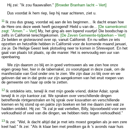
Hij zei: "Ik zou flauwvallen."
[Broeder Branham lacht – Vert]
Dus voordat ik hem riep, liep hij naar achteren, ziet u.
11
Ik zou dus graag, voordat wij aan de les beginnen... Ik dacht eraan hoe
de Here ons deze week heeft gezegend! Hield u van de...
[De samenkomst
zegt: "Amen." – Vert]
My, het ging als een lopend vuurtje! Die boodschap is
zelfs in Californië terechtgekomen.
[De Zeven Gemeente-tijdperken – Vert]
Ze belden er gisteravond over op, vanuit Californië. En nu willen ze iets
opzetten en hetzelfde hebben in Californië voor de komende maand januari,
zie je. De Heilige Geest leek plotseling neer te komen in Shreveport. En het
gaat van plaats tot plaats, op die manier. Het is eenvoudig een uur van
openbaring.
We zijn daarom zo blij en in goed vertrouwen als we zien hoe onze
eigen groep hier, hier in de tabernakel, zo vooruitgaat in deze zaak, om de
manifestatie van God onder ons te zien. We zijn daar zo blij over en we
geloven dat we in dat grote uur zijn aangekomen van het eruit roepen van
de gemeente om haar op orde te zetten.
12
Ik ontdekte iets, terwijl ik met mijn goede vriend, dokter Adair, sprak
terwijl ik in zijn kantoor zat. We spraken over verschillende dingen
betreffende röntgenstralen en hij sprak over kouvatten en verschillende
kiemen en hij stond op en pakte zijn boeken en liet me daarin zien wat ze
hadden ontdekt. Hij zei: "Ik zal je wat vertellen, Billy, bijvoorbeeld voor een
verkoudheid of veel van die dingen, we hebben niets tegen verkoudheid."
13
Ik zei: "Wel, ik dacht altijd dat je met iets moest gorgelen als je een zere
keel had." Ik zei: "Als ik klaar ben met prediken ga ik 's avonds naar huis