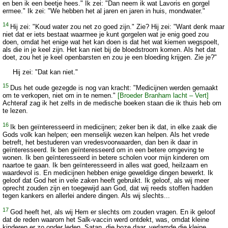
en ben ik een beetje hees." Ik zei: "Dan neem ik wat Lavoris en gorgel
ermee." Ik zei: "We hebben het al jaren en jaren in huis, mondwater."
14
Hij zei: "Koud water zou net zo goed zijn." Zie? Hij zei: "Want denk maar
niet dat er iets bestaat waarmee je kunt gorgelen wat je enig goed zou
doen, omdat het enige wat het kan doen is dat het wat kiemen wegspoelt,
als die in je keel zijn. Het kan niet bij de bloedstroom komen. Als het dat
doet, zou het je keel openbarsten en zou je een bloeding krijgen. Zie je?"
Hij zei: "Dat kan niet."
15
Dus het oude gezegde is nog van kracht: "Medicijnen werden gemaakt
om te verkopen, niet om in te nemen."
[Broeder Branham lacht – Vert]
Achteraf zag ik het zelfs in de medische boeken staan die ik thuis heb om
te lezen.
16
Ik ben geïnteresseerd in medicijnen; zeker ben ik dat, in elke zaak die
Gods volk kan helpen; een menselijk wezen kan helpen. Als het vrede
betreft, het bestuderen van vredesvoorwaarden, dan ben ik daar in
geïnteresseerd. Ik ben geïnteresseerd om in een betere omgeving te
wonen. Ik ben geïnteresseerd in betere scholen voor mijn kinderen om
naartoe te gaan. Ik ben geïnteresseerd in alles wat goed, heilzaam en
waardevol is. En medicijnen hebben enige geweldige dingen bewerkt. Ik
geloof dat God het in vele zaken heeft gebruikt. Ik geloof, als wij meer
oprecht zouden zijn en toegewijd aan God, dat wij reeds stoffen hadden
tegen kankers en allerlei andere dingen. Als wij slechts...
17
God heeft het, als wij Hem er slechts om zouden vragen. En ik geloof
dat de reden waarom het Salk-vaccin werd ontdekt, was, omdat kleine
kinderen er zo onder leden. Satan, die boze daar, verlamde die kleine