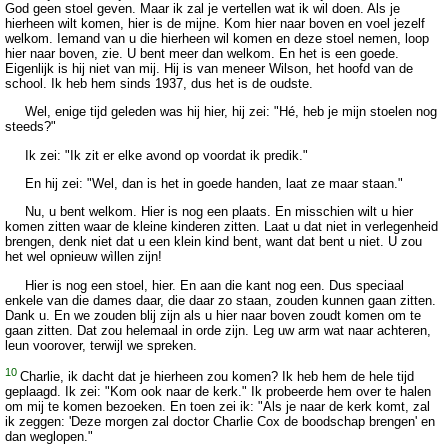
God geen stoel geven. Maar ik zal je vertellen wat ik wil doen. Als je
hierheen wilt komen, hier is de mijne. Kom hier naar boven en voel jezelf
welkom. Iemand van u die hierheen wil komen en deze stoel nemen, loop
hier naar boven, zie. U bent meer dan welkom. En het is een goede.
Eigenlijk is hij niet van mij. Hij is van meneer Wilson, het hoofd van de
school. Ik heb hem sinds 1937, dus het is de oudste.
Wel, enige tijd geleden was hij hier, hij zei: "Hé, heb je mijn stoelen nog
steeds?"
Ik zei: "Ik zit er elke avond op voordat ik predik."
En hij zei: "Wel, dan is het in goede handen, laat ze maar staan."
Nu, u bent welkom. Hier is nog een plaats. En misschien wilt u hier
komen zitten waar de kleine kinderen zitten. Laat u dat niet in verlegenheid
brengen, denk niet dat u een klein kind bent, want dat bent u niet. U zou
het wel opnieuw wìllen zijn!
Hier is nog een stoel, hier. En aan die kant nog een. Dus speciaal
enkele van die dames daar, die daar zo staan, zouden kunnen gaan zitten.
Dank u. En we zouden blij zijn als u hier naar boven zoudt komen om te
gaan zitten. Dat zou helemaal in orde zijn. Leg uw arm wat naar achteren,
leun voorover, terwijl we spreken.
10
Charlie, ik dacht dat je hierheen zou komen? Ik heb hem de hele tijd
geplaagd. Ik zei: "Kom ook naar de kerk." Ik probeerde hem over te halen
om mij te komen bezoeken. En toen zei ik: "Als je naar de kerk komt, zal
ik zeggen: 'Deze morgen zal doctor Charlie Cox de boodschap brengen' en
dan weglopen."