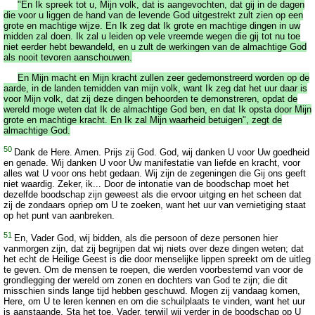
"En Ik spreek tot u, Mijn volk, dat is aangevochten, dat gij in de dagen
die voor u liggen de hand van de levende God uitgestrekt zult zien op een
grote en machtige wijze. En Ik zeg dat Ik grote en machtige dingen in uw
midden zal doen. Ik zal u leiden op vele vreemde wegen die gij tot nu toe
niet eerder hebt bewandeld, en u zult de werkingen van de almachtige God
als nooit tevoren aanschouwen.
En Mijn macht en Mijn kracht zullen zeer gedemonstreerd worden op de
aarde, in de landen temidden van mijn volk, want Ik zeg dat het uur daar is
voor Mijn volk, dat zij deze dingen behoorden te demonstreren, opdat de
wereld moge weten dat Ik de almachtige God ben, en dat Ik opsta door Mijn
grote en machtige kracht. En Ik zal Mijn waarheid betuigen", zegt de
almachtige God.
50
Dank de Here. Amen. Prijs zij God. God, wij danken U voor Uw goedheid
en genade. Wij danken U voor Uw manifestatie van liefde en kracht, voor
alles wat U voor ons hebt gedaan. Wij zijn de zegeningen die Gij ons geeft
niet waardig. Zeker, ik... Door de intonatie van de boodschap moet het
dezelfde boodschap zijn geweest als die ervoor uitging en het scheen dat
zij de zondaars opriep om U te zoeken, want het uur van vernietiging staat
op het punt van aanbreken.
51
En, Vader God, wij bidden, als die persoon of deze personen hier
vanmorgen zijn, dat zij begrijpen dat wij niets over deze dingen weten; dat
het echt de Heilige Geest is die door menselijke lippen spreekt om de uitleg
te geven. Om de mensen te roepen, die werden voorbestemd van voor de
grondlegging der wereld om zonen en dochters van God te zijn; die dit
misschien sinds lange tijd hebben geschuwd. Mogen zij vandaag komen,
Here, om U te leren kennen en om die schuilplaats te vinden, want het uur
is aanstaande. Sta het toe, Vader, terwijl wij verder in de boodschap op U