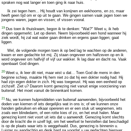
spraken nog wat langer en toen ging ik naar huis.
Ik zei tegen hem... Hij houdt van konijnen en eekhoorns, en zo, maar
heeft geen tijd om er op uit te gaan. We gingen samen vaak jagen toen we
jongens waren, jagen en vissen; of vissen vooral.
19
Dus toen ik thuiskwam, begon ik te denken: "Wat?" Weet u, ik heb
dingen opgemerkt. Let op dieren. Neem bijvoorbeeld een hond wanneer hij
ziek wordt, hij zal wat water gaan drinken en ergens gaan liggen; gaat
liggen.
Wel, de volgende morgen toen ik op bed lag te wachten op de anderen,
kwam er een gedachte tot mij. Zij staan ongeveer om halfzeven op en ik
word ongeveer om halfvijf of vijf uur wakker. Ik lag daar en dacht na. Vaak
openbaart God dingen.
20
Weet u, ik leer dit niet, maar wist u dat... Toen God de mens in den
beginne schiep, maakte Hij hem niet zo dat hij een dokter nodig had. Hij
had zijn eigen dokter in zich. Hij was toegerust. Hij was een eenheid op
zichzelf. Ziet u? Daarom komt genezing niet vanuit enige voorziening van
buitenaf. Het moet vanuit de binnenkant komen.
21
Nu, we kunnen hulpmiddelen van buitenaf aanwenden, bijvoorbeeld het
doden van kiemen of iets dergelijks wat in ons is; of we kunnen onze
handen gebruiken en elkaar opereren en er een stuk uit wegnemen, iets
zoals een blindedarm, of een rotte kies of zo, en het eruit halen. Maar
genezing komt niet voort uit iets dat u aanwendt. Genezing komt slechts
door de kracht die in uzelf ligt, om het weefsel te herstellen dat beschadigd
is op de plaats waar iets is weggehaald. Dus, genezing is binnenin u.
Luister nu aandachtig en denk hard na voordat u uw gedachten hierover