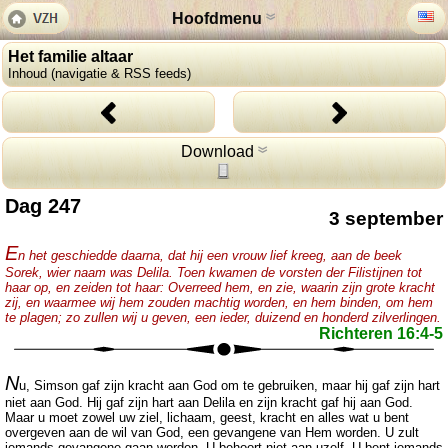
Hoofdmenu
Het familie altaar
Inhoud (navigatie & RSS feeds)
Download
Dag 247
3 september
E
n het geschiedde daarna, dat hij een vrouw lief kreeg, aan de beek
Sorek, wier naam was Delila. Toen kwamen de vorsten der Filistijnen tot
haar op, en zeiden tot haar: Overreed hem, en zie, waarin zijn grote kracht
zij, en waarmee wij hem zouden machtig worden, en hem binden, om hem
te plagen; zo zullen wij u geven, een ieder, duizend en honderd zilverlingen.
Richteren 16:4-5
N
u, Simson gaf zijn kracht aan God om te gebruiken, maar hij gaf zijn hart
niet aan God. Hij gaf zijn hart aan Delila en zijn kracht gaf hij aan God.
Maar u moet zowel uw ziel, lichaam, geest, kracht en alles wat u bent
overgeven aan de wil van God, een gevangene van Hem worden. U zult
iemands gevangene gaan worden. U behoort niet aan uzelf. U bent iemands