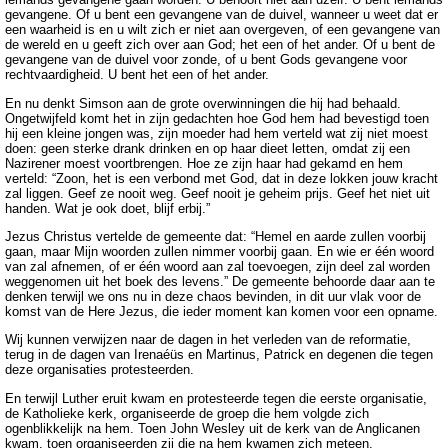
gevangene. Of u bent een gevangene van de duivel, wanneer u weet dat er
een waarheid is en u wilt zich er niet aan overgeven, of een gevangene van
de wereld en u geeft zich over aan God; het een of het ander. Of u bent de
gevangene van de duivel voor zonde, of u bent Gods gevangene voor
rechtvaardigheid. U bent het een of het ander.
En nu denkt Simson aan de grote overwinningen die hij had behaald.
Ongetwijfeld komt het in zijn gedachten hoe God hem had bevestigd toen
hij een kleine jongen was, zijn moeder had hem verteld wat zij niet moest
doen: geen sterke drank drinken en op haar dieet letten, omdat zij een
Nazirener moest voortbrengen. Hoe ze zijn haar had gekamd en hem
verteld: “Zoon, het is een verbond met God, dat in deze lokken jouw kracht
zal liggen. Geef ze nooit weg. Geef nooit je geheim prijs. Geef het niet uit
handen. Wat je ook doet, blijf erbij.”
Jezus Christus vertelde de gemeente dat: “Hemel en aarde zullen voorbij
gaan, maar Mijn woorden zullen nimmer voorbij gaan. En wie er één woord
van zal afnemen, of er één woord aan zal toevoegen, zijn deel zal worden
weggenomen uit het boek des levens.” De gemeente behoorde daar aan te
denken terwijl we ons nu in deze chaos bevinden, in dit uur vlak voor de
komst van de Here Jezus, die ieder moment kan komen voor een opname.
Wij kunnen verwijzen naar de dagen in het verleden van de reformatie,
terug in de dagen van Irenaéüs en Martinus, Patrick en degenen die tegen
deze organisaties protesteerden.
En terwijl Luther eruit kwam en protesteerde tegen die eerste organisatie,
de Katholieke kerk, organiseerde de groep die hem volgde zich
ogenblikkelijk na hem. Toen John Wesley uit de kerk van de Anglicanen
kwam, toen organiseerden zij die na hem kwamen zich meteen.