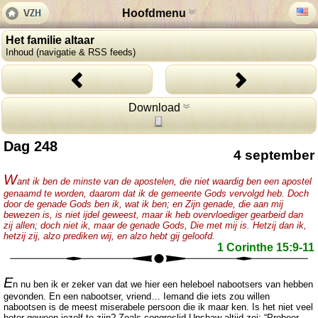
Hoofdmenu
Het familie altaar
Inhoud (navigatie & RSS feeds)
Download
Dag 248
4 september
W
ant ik ben de minste van de apostelen, die niet waardig ben een apostel
genaamd te worden, daarom dat ik de gemeente Gods vervolgd heb. Doch
door de genade Gods ben ik, wat ik ben; en Zijn genade, die aan mij
bewezen is, is niet ijdel geweest, maar ik heb overvloediger gearbeid dan
zij allen; doch niet ik, maar de genade Gods, Die met mij is. Hetzij dan ik,
hetzij zij, alzo prediken wij, en alzo hebt gij geloofd.
1 Corinthe 15:9-11
E
n nu ben ik er zeker van dat we hier een heleboel nabootsers van hebben
gevonden. En een nabootser, vriend… Iemand die iets zou willen
nabootsen is de meest miserabele persoon die ik maar ken. Is het niet veel
beter gewoon jezelf te zijn? Zoals congreslid Upshaw altijd zei: “Probeer