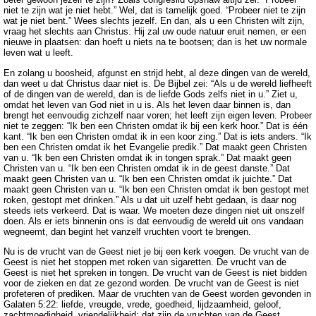
niet te zijn wat je niet hebt.” Wel, dat is tamelijk goed. “Probeer niet te zijn
wat je niet bent.” Wees slechts jezelf. En dan, als u een Christen wilt zijn,
vraag het slechts aan Christus. Hij zal uw oude natuur eruit nemen, er een
nieuwe in plaatsen: dan hoeft u niets na te bootsen; dan is het uw normale
leven wat u leeft.
En zolang u boosheid, afgunst en strijd hebt, al deze dingen van de wereld,
dan weet u dat Christus daar niet is. De Bijbel zei: “Als u de wereld liefheeft
of de dingen van de wereld, dan is de liefde Gods zelfs niet in u.” Ziet u,
omdat het leven van God niet in u is. Als het leven daar binnen is, dan
brengt het eenvoudig zichzelf naar voren; het leeft zijn eigen leven. Probeer
niet te zeggen: “Ik ben een Christen omdat ik bij een kerk hoor.” Dat is één
kant. “Ik ben een Christen omdat ik in een koor zing.” Dat is iets anders. “Ik
ben een Christen omdat ik het Evangelie predik.” Dat maakt geen Christen
van u. “Ik ben een Christen omdat ik in tongen sprak.” Dat maakt geen
Christen van u. “Ik ben een Christen omdat ik in de geest danste.” Dat
maakt geen Christen van u. “Ik ben een Christen omdat ik juichte.” Dat
maakt geen Christen van u. “Ik ben een Christen omdat ik ben gestopt met
roken, gestopt met drinken.” Als u dat uit uzelf hebt gedaan, is daar nog
steeds iets verkeerd. Dat is waar. We moeten deze dingen niet uit onszelf
doen. Als er iets binnenin ons is dat eenvoudig de wereld uit ons vandaan
wegneemt, dan begint het vanzelf vruchten voort te brengen.
Nu is de vrucht van de Geest niet je bij een kerk voegen. De vrucht van de
Geest is niet het stoppen met roken van sigaretten. De vrucht van de
Geest is niet het spreken in tongen. De vrucht van de Geest is niet bidden
voor de zieken en dat ze gezond worden. De vrucht van de Geest is niet
profeteren of prediken. Maar de vruchten van de Geest worden gevonden in
Galaten 5:22: liefde, vreugde, vrede, goedheid, lijdzaamheid, geloof,
zachtmoedigheid, vriendelijkheid; dat zijn de vruchten van de Geest.