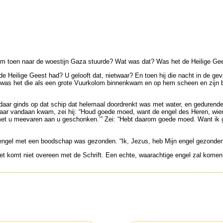
 hem toen naar de woestijn Gaza stuurde? Wat was dat? Was het de Heilige Ge
an de Heilige Geest had? U gelooft dat, nietwaar? En toen hij die nacht in d
s het die als een grote Vuurkolom binnenkwam en op hem scheen en zijn bo
 daar ginds op dat schip dat helemaal doordrenkt was met water, en gedurend
daar vandaan kwam, zei hij: “Houd goede moed, want de engel des Heren, wiens 
met u meevaren aan u geschonken.’” Zei: “Hebt daarom goede moed. Want ik ge
engel met een boodschap was gezonden. “Ik, Jezus, heb Mijn engel gezonden 
et komt niet overeen met de Schrift. Een echte, waarachtige engel zal komen 