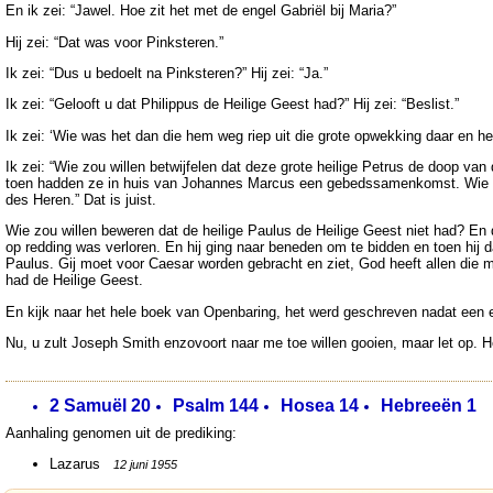
En ik zei: “Jawel. Hoe zit het met de engel Gabriël bij Maria?”
Hij zei: “Dat was voor Pinksteren.”
Ik zei: “Dus u bedoelt na Pinksteren?” Hij zei: “Ja.”
Ik zei: “Gelooft u dat Philippus de Heilige Geest had?” Hij zei: “Beslist.”
Ik zei: ‘Wie was het dan die hem weg riep uit die grote opwekking daar en
Ik zei: “Wie zou willen betwijfelen dat deze grote heilige Petrus de doop v
toen hadden ze in huis van Johannes Marcus een gebedssamenkomst. Wie wa
des Heren.” Dat is juist.
Wie zou willen beweren dat de heilige Paulus de Heilige Geest niet had? En
op redding was verloren. En hij ging naar beneden om te bidden en toen hij 
Paulus. Gij moet voor Caesar worden gebracht en ziet, God heeft allen die 
had de Heilige Geest.
En kijk naar het hele boek van Openbaring, het werd geschreven nadat een 
Nu, u zult Joseph Smith enzovoort naar me toe willen gooien, maar let op. H
2 Samuël 20
Psalm 144
Hosea 14
Hebreeën 1
Aanhaling genomen uit de prediking:
Lazarus
12 juni 1955