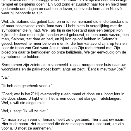
tempel en belijdenis doen.” En God zond er zuurstof naar toe en hield hem
gedurende drie dagen en nachten in leven, en leverde hem af in Ninevé
waar hij behoorde te zijn.
Wel, als Salomo dat gebed bad, en er is hier niemand die in die toestand is
of maar halverwege zoals Jona was. U hebt niets in vergelijking met de
symptomen die hij had. Wel, als hij in die toestand naar een tempel kon
kijken die door menselijke handen werd gebouwd, en een aards wezen, een
man, Salomo, zat daar en bad, en hij kon geloof hebben in Salomo’s
gebed, hoeveel te meer behoren u en ik, die hier vanavond zijn, op te zien
naar de troon van God waar Jezus staat aan Zijn rechterhand met Zijn
bloed om daar te bemiddelen op onze belijdenis. Weiger eenvoudig om de
symptomen te hebben.
Symptomen zijn zoiets als bijvoorbeeld: u gaat morgen naar huis naar uw
woonplaats en de pakketpost komt langs en zegt: “Bent u mevrouw Joe?”
“Ja.”
“Ik heb een geschenk voor u.”
“Goed; wat is het?” Hij overhandigt u een mand of doos en u hoort iets in
die doos slaan. U kijkt erin. Het is een doos met slangen, ratelslangen.
Wel, u wilt die dingen niet.
Wel, u zegt: “Ik wil ze niet.”
“O, maar ze zijn voor u. Iemand heeft ze u gestuurd. Hier staat uw naam.
Hier is de naam. Het is iemand die deze slangen naar u opstuurt; ze zijn
voor u. U moet ze aannemen.”