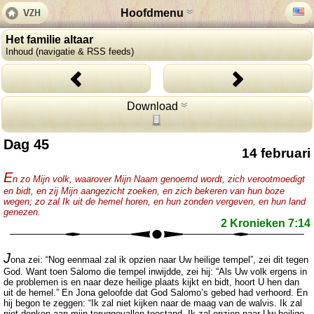
Hoofdmenu
Het familie altaar
Inhoud (navigatie & RSS feeds)
Download
Dag 45
14 februari
E
n zo Mijn volk, waarover Mijn Naam genoemd wordt, zich verootmoedigt
en bidt, en zij Mijn aangezicht zoeken, en zich bekeren van hun boze
wegen; zo zal Ik uit de hemel horen, en hun zonden vergeven, en hun land
genezen.
2 Kronieken 7:14
J
ona zei: “Nog eenmaal zal ik opzien naar Uw heilige tempel”, zei dit tegen
God. Want toen Salomo die tempel inwijdde, zei hij: “Als Uw volk ergens in
de problemen is en naar deze heilige plaats kijkt en bidt, hoort U hen dan
uit de hemel.” En Jona geloofde dat God Salomo’s gebed had verhoord. En
hij begon te zeggen: “Ik zal niet kijken naar de maag van de walvis. Ik zal
niet denken aan mijn teruggevallen toestand. Ik zal opzien naar Uw heilige