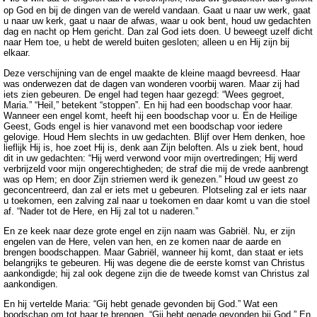
op God en bij de dingen van de wereld vandaan. Gaat u naar uw werk, gaat
u naar uw kerk, gaat u naar de afwas, waar u ook bent, houd uw gedachten
dag en nacht op Hem gericht. Dan zal God iets doen. U beweegt uzelf dicht
naar Hem toe, u hebt de wereld buiten gesloten; alleen u en Hij zijn bij
elkaar.
Deze verschijning van de engel maakte de kleine maagd bevreesd. Haar
was onderwezen dat de dagen van wonderen voorbij waren. Maar zij had
iets zien gebeuren. De engel had tegen haar gezegd: “Wees gegroet,
Maria.” “Heil,” betekent “stoppen”. En hij had een boodschap voor haar.
Wanneer een engel komt, heeft hij een boodschap voor u. En de Heilige
Geest, Gods engel is hier vanavond met een boodschap voor iedere
gelovige. Houd Hem slechts in uw gedachten. Blijf over Hem denken, hoe
lieflijk Hij is, hoe zoet Hij is, denk aan Zijn beloften. Als u ziek bent, houd
dit in uw gedachten: “Hij werd verwond voor mijn overtredingen; Hij werd
verbrijzeld voor mijn ongerechtigheden; de straf die mij de vrede aanbrengt
was op Hem; en door Zijn striemen werd ik genezen.” Houd uw geest zo
geconcentreerd, dan zal er iets met u gebeuren. Plotseling zal er iets naar
u toekomen, een zalving zal naar u toekomen en daar komt u van die stoel
af. “Nader tot de Here, en Hij zal tot u naderen.”
En ze keek naar deze grote engel en zijn naam was Gabriël. Nu, er zijn
engelen van de Here, velen van hen, en ze komen naar de aarde en
brengen boodschappen. Maar Gabriël, wanneer hij komt, dan staat er iets
belangrijks te gebeuren. Hij was degene die de eerste komst van Christus
aankondigde; hij zal ook degene zijn die de tweede komst van Christus zal
aankondigen.
En hij vertelde Maria: “Gij hebt genade gevonden bij God.” Wat een
boodschap om tot haar te brengen. “Gij hebt genade gevonden bij God.” En