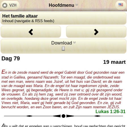
Hoofdmenu
Het familie altaar
Inhoud (navigatie & RSS feeds)
Download
Dag 79
19 maart
E
n in de zesde maand werd de engel Gabriël door God gezonden naar een
stad in Galilea, genaamd Nazareth; Tot een maagd, die ondertrouwd was
met een man, wiens naam was Jozef, uit het huis van David; en de naam
van de maagd was Maria. En de engel tot haar ingekomen zijnde, zeide:
Wees gegroet, gij begenadigde; de Heere is met u; gij zijt gezegend onder
de vrouwen. En als zij hem zag, werd zij zeer ontroerd over dit zijn woord,
en overlegde, hoedanig deze groet mocht zijn. En de engel zeide tot haar:
Vrees niet, Maria, want gij hebt genade bij God gevonden. En zie, gij zult
bevrucht worden, en een Zoon baren, en zult Zijn naam noemen JEZUS.
Lukas 1:26-31
A
ls u wilt dat er engelen aan u verschijnen, houd uw gedachten dan gericht