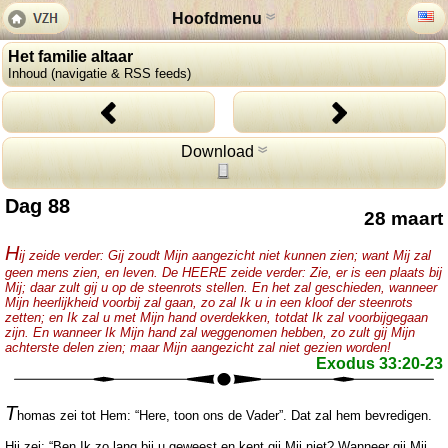
Hoofdmenu
Het familie altaar
Inhoud (navigatie & RSS feeds)
Download
Dag 88
28 maart
H
ij zeide verder: Gij zoudt Mijn aangezicht niet kunnen zien; want Mij zal
geen mens zien, en leven. De HEERE zeide verder: Zie, er is een plaats bij
Mij; daar zult gij u op de steenrots stellen. En het zal geschieden, wanneer
Mijn heerlijkheid voorbij zal gaan, zo zal Ik u in een kloof der steenrots
zetten; en Ik zal u met Mijn hand overdekken, totdat Ik zal voorbijgegaan
zijn. En wanneer Ik Mijn hand zal weggenomen hebben, zo zult gij Mijn
achterste delen zien; maar Mijn aangezicht zal niet gezien worden!
Exodus 33:20-23
T
homas zei tot Hem: “Here, toon ons de Vader”. Dat zal hem bevredigen.
Hij zei: “Ben Ik zo lang bij u geweest en kent gij Mij niet? Wanneer gij Mij