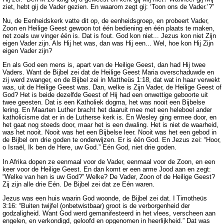
ziet, hebt gij de Vader gezien. En waarom zegt gij: ‘Toon ons de Vader.’?”
Nu, de Eenheidskerk vatte dit op, de eenheidsgroep, en probeert Vader,
Zoon en Heilige Geest gewoon tot één bediening en één plaats te maken,
net zoals uw vinger één is. Dat is fout. God kon niet... Jezus kon niet Zijn
eigen Vader zijn. Als Hij het was, dan was Hij een... Wel, hoe kon Hij Zijn
eigen Vader zijn?
En als God een mens is, apart van de Heilige Geest, dan had Hij twee
Vaders. Want de Bijbel zei dat de Heilige Geest Maria overschaduwde en
zij werd zwanger, en de Bijbel zei in Mattheüs 1:18, dat wat in haar verwekt
was, uit de Heilige Geest was. Dan, welke is Zijn Vader, de Heilige Geest of
God? Het is beide dezelfde Geest of Hij had een onwettige geboorte uit
twee geesten. Dat is een Katholiek dogma, het was nooit een Bijbelse
lering. En Maarten Luther bracht het daaruit mee met een heleboel ander
katholicisme dat er in de Lutherse kerk is. En Wesley ging ermee door, en
het gaat nog steeds door, maar het is een dwaling. Het is niet de waarheid,
was het nooit. Nooit was het een Bijbelse leer. Nooit was het een gebod in
de Bijbel om drie goden te onderwijzen. Er is één God. En Jezus zei: “Hoor,
o Israël, Ik ben de Here, uw God.” Eén God, niet drie goden.
In Afrika dopen ze eenmaal voor de Vader, eenmaal voor de Zoon, en een
keer voor de Heilige Geest. En dan komt er een arme Jood aan en zegt:
“Welke van hen is uw God?” Welke? De Vader, Zoon of de Heilige Geest?
Zij zijn alle drie Eén. De Bijbel zei dat ze Eén waren.
Jezus was een huis waarin God woonde, de Bijbel zei dat. I Timotheüs
3:16: “Buiten twijfel (onbetwistbaar) groot is de verborgenheid der
godzaligheid. Want God werd gemanifesteerd in het vlees, verscheen aan
engelen, en verkondigd, geloofd en opgenomen in heerlijkheid.” Dat was