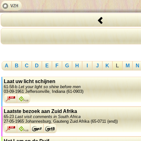
A
B
C
D
E
F
G
H
I
J
K
L
M
N
Laat uw licht schijnen
61-58-b
Let your light so shine before men
03-09-1961 Jeffersonville, Indiana (61-0903)
Laatste bezoek aan Zuid Afrika
65-23
Last visit comments in South Africa
27-05-1965 Johannesburg, Gauteng Zuid Afrika (65-0711 (end))