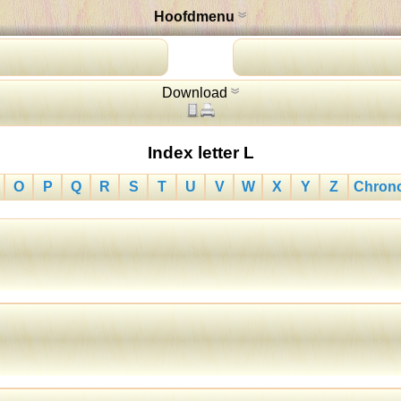
Hoofdmenu
Download
Index letter L
O
P
Q
R
S
T
U
V
W
X
Y
Z
Chrono