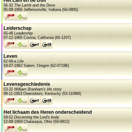
Het Lam en de Duif
56-32
The Lamb and the Dove
05-08-1956 Jeffersonville, Indiana (56-0805)
Leiderschap
65-48
Leadership
07-12-1965 Covina, California (65-1207)
Leven
62-69-a
Life
19-07-1962 Salem, Oregon (62-0719B)
Levensgeschiedenis
53-32
William Branham's life story
08-11-1953 Owensboro, Kentucky (53-1108M)
Het lichaam des Heren onderscheidend
59-52
Discerning the Lord's body
12-08-1959 Chatauqua, Ohio (59-0812)