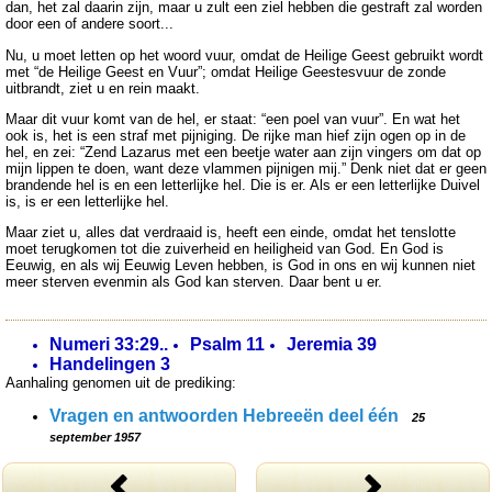
dan, het zal daarin zijn, maar u zult een ziel hebben die gestraft zal worden
door een of andere soort...
Nu, u moet letten op het woord vuur, omdat de Heilige Geest gebruikt wordt
met “de Heilige Geest en Vuur”; omdat Heilige Geestesvuur de zonde
uitbrandt, ziet u en rein maakt.
Maar dit vuur komt van de hel, er staat: “een poel van vuur”. En wat het
ook is, het is een straf met pijniging. De rijke man hief zijn ogen op in de
hel, en zei: “Zend Lazarus met een beetje water aan zijn vingers om dat op
mijn lippen te doen, want deze vlammen pijnigen mij.” Denk niet dat er geen
brandende hel is en een letterlijke hel. Die is er. Als er een letterlijke Duivel
is, is er een letterlijke hel.
Maar ziet u, alles dat verdraaid is, heeft een einde, omdat het tenslotte
moet terugkomen tot die zuiverheid en heiligheid van God. En God is
Eeuwig, en als wij Eeuwig Leven hebben, is God in ons en wij kunnen niet
meer sterven evenmin als God kan sterven. Daar bent u er.
Numeri 33:29..
Psalm 11
Jeremia 39
Handelingen 3
Aanhaling genomen uit de prediking:
Vragen en antwoorden Hebreeën deel één
25
september 1957