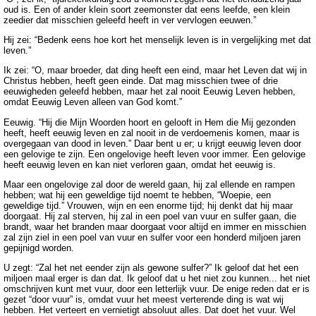
oud is. Een of ander klein soort zeemonster dat eens leefde, een klein
zeedier dat misschien geleefd heeft in ver vervlogen eeuwen.”
Hij zei: “Bedenk eens hoe kort het menselijk leven is in vergelijking met dat
leven.”
Ik zei: “O, maar broeder, dat ding heeft een eind, maar het Leven dat wij in
Christus hebben, heeft geen einde. Dat mag misschien twee of drie
eeuwigheden geleefd hebben, maar het zal nooit Eeuwig Leven hebben,
omdat Eeuwig Leven alleen van God komt.”
Eeuwig. “Hij die Mijn Woorden hoort en gelooft in Hem die Mij gezonden
heeft, heeft eeuwig leven en zal nooit in de verdoemenis komen, maar is
overgegaan van dood in leven.” Daar bent u er; u krijgt eeuwig leven door
een gelovige te zijn. Een ongelovige heeft leven voor immer. Een gelovige
heeft eeuwig leven en kan niet verloren gaan, omdat het eeuwig is.
Maar een ongelovige zal door de wereld gaan, hij zal ellende en rampen
hebben; wat hij een geweldige tijd noemt te hebben, “Woepie, een
geweldige tijd.” Vrouwen, wijn en een enorme tijd; hij denkt dat hij maar
doorgaat. Hij zal sterven, hij zal in een poel van vuur en sulfer gaan, die
brandt, waar het branden maar doorgaat voor altijd en immer en misschien
zal zijn ziel in een poel van vuur en sulfer voor een honderd miljoen jaren
gepijnigd worden.
U zegt: “Zal het net eender zijn als gewone sulfer?” Ik geloof dat het een
miljoen maal erger is dan dat. Ik geloof dat u het niet zou kunnen... het niet
omschrijven kunt met vuur, door een letterlijk vuur. De enige reden dat er is
gezet “door vuur” is, omdat vuur het meest verterende ding is wat wij
hebben. Het verteert en vernietigt absoluut alles. Dat doet het vuur. Wel