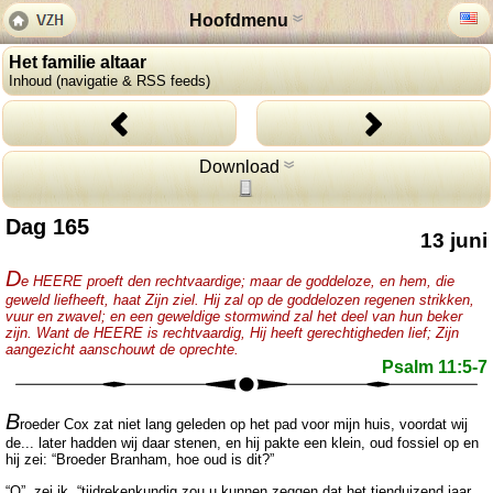
Hoofdmenu
Het familie altaar
Inhoud (navigatie & RSS feeds)
Download
Dag 165
13 juni
D
e HEERE proeft den rechtvaardige; maar de goddeloze, en hem, die
geweld liefheeft, haat Zijn ziel. Hij zal op de goddelozen regenen strikken,
vuur en zwavel; en een geweldige stormwind zal het deel van hun beker
zijn. Want de HEERE is rechtvaardig, Hij heeft gerechtigheden lief; Zijn
aangezicht aanschouwt de oprechte.
Psalm 11:5-7
B
roeder Cox zat niet lang geleden op het pad voor mijn huis, voordat wij
de... later hadden wij daar stenen, en hij pakte een klein, oud fossiel op en
hij zei: “Broeder Branham, hoe oud is dit?”
“O”, zei ik, “tijdrekenkundig zou u kunnen zeggen dat het tienduizend jaar