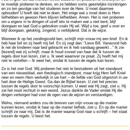
te moeilijk proberen te denken, en ze hebben soms geestelijke inzinkingen
en zo ten gevolge van het studeren over de Here. U moet daarmee
ophouden! U hoeft dat niet te doen. Het enige wat u moet doen is Hem
liefhebben en gewoon Hem blijven liefhebben. Amen. Het is niet proberen
om u ergens in te dringen of uzelf iets te maken wat u niet bent; blijf
doorgaan en laat God u gebruiken zoals Hij wil. Wijd u toe, geef u over en
blijf doorgaan, gelukkig, zingend, u verblijdend. Dat is de wijze.
Wanneer ik op het zendingsveld ben, schrijft mijn vrouw mij een brief. En ik
heb haar lief en zij heeft mij lief. En zij zegt dan: “Lieve Bill. Vanavond heb
ik net de kinderen naar bed gebracht en ik heb vandaag gewerkt...” Ik zie
(lezend) wat zij schrijft; maar ik houd zoveel van haar dat ik tussen de
regels door kan lezen, ziet u. Ik weet waarover ze praat. Zij hoeft het mij
niet te vertellen -- Ik weet het, omdat ik tussen de regels kan lezen.
Zo is het met God. Wij proberen het niet te bestuderen uit het standpunt
van een nieuwsblad, een theologisch standpunt, maar krijg Hem lief! Kniel
neer en neem Hem werkelijk in uw hart -- de liefde van God uitgestort in uw
hart door de Heilige Geest. Ga dan de Bijbel lezen. U ziet het precies
tussen de regels door te voorschijn komen. U weet wat Hij zegt, ziet u. Hij
zei het nooit rechtuit in een woord. Jezus dankte de Vader omdat Hij die
dingen verborgen had voor de ogen van de wijzen en verstandigen.
Welnu, niemand anders zou de brieven van mijn vrouw op die manier
kunnen lezen, omdat ik haar op die manier liefheb, ziet u. En op die manier
schrijft ze naar mij. Dat is de manier waarop God naar u schrijft -- het staat
tussen de regels. U leest het.