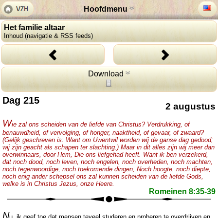
Hoofdmenu
Het familie altaar
Inhoud (navigatie & RSS feeds)
Download
Dag 215
2 augustus
W
ie zal ons scheiden van de liefde van Christus? Verdrukking, of
benauwdheid, of vervolging, of honger, naaktheid, of gevaar, of zwaard?
(Gelijk geschreven is: Want om Uwentwil worden wij de ganse dag gedood;
wij zijn geacht als schapen ter slachting.) Maar in dit alles zijn wij meer dan
overwinnaars, door Hem, Die ons liefgehad heeft. Want ik ben verzekerd,
dat noch dood, noch leven, noch engelen, noch overheden, noch machten,
noch tegenwoordige, noch toekomende dingen, Noch hoogte, noch diepte,
noch enig ander schepsel ons zal kunnen scheiden van de liefde Gods,
welke is in Christus Jezus, onze Heere.
Romeinen 8:35-39
N
u, ik geef toe dat mensen teveel studeren en proberen te overdrijven en